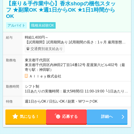
【座り＆手作業中心】香水shopの梱包スタッ
フ ★副業OK ★週1日からOK ★1日1時間から
OK
アルバイト
職種未経験OK
時給1,400円～
給与
【試用期間】試用期間あり 試用期間の長さ：1ヶ月 雇用形態、
給与は本採用時と同じです。
交通費別途支給あり
東京都千代田区
勤務地
東京都千代田区内神田2丁目14番12号 星屋第六ビル402号（最
寄り駅：神田駅）
Ａｌｌｅｙ株式会社
シフト制
勤務時間
1日あたりの実働時間：最大5時間/日 11:00-19:00 └1日あたりの
実働時間：1-5時間 └上記の時間帯内であれば、いつでも勤務可
能！ └平日・土曜日の中で、お好きな曜日でご勤務いただけま
週1日からOK / 日払いOK / 副業・WワークOK
特徴
す！ 【シフト例】 ・11:00～14:00 ・16:30～19:00 ・13:00～
18:00 などのように、自由な働き方が可能なお仕事です！
気になる！
応募する
詳細へ