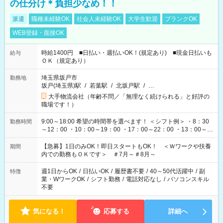
の仕分け＊負担少なめ！！
派遣
職種未経験OK
社会人未経験OK
大学生歓迎
ブランクOK
WEB登録・面接OK
時給1400円 ■日払い・週払いOK！(規定あり) ■現金日払いも
給与
ＯＫ（規定あり）
埼玉県坂戸市
勤務地
坂戸(埼玉県)駅
/
若葉駅
/
北坂戸駅
/
…
大手物流会社（年齢不問／「無理なく続けられる」と好評の
職場です！）
9:00～18:00 希望の時間帯を選べます！ ＜シフト例＞ ・8：30
勤務時間
～12：00 ・10：00～19：00 ・17：00～22：00 ・13：00～
22：00 ・22：00～翌6：00 など
【急募】1日のみOK！即日スタートもOK！ ＜Ｗワークや扶養
期間
内での勤務もＯＫです＞ ＃7月～＃8月～
週1日からOK
/
日払いOK
/
履歴書不要
/
40～50代活躍中
/
副
特徴
業・WワークOK
/
シフト勤務
/
電話対応なし
/
パソコンスキル
不要
気になる！
応募する
詳細へ