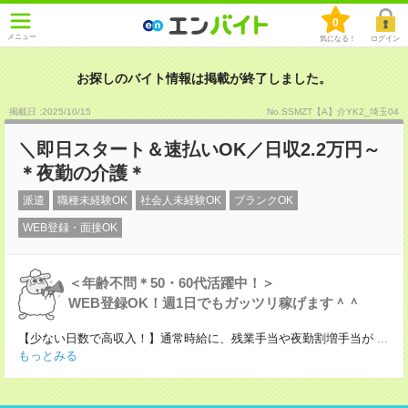
0
メニュー
気になる！
ログイン
お探しのバイト情報は掲載が終了しました。
掲載日 :2025
/
10
/
15
No.SSMZT【A】介YK2_埼玉04
＼即日スタート＆速払いOK／日収2.2万円～
＊夜勤の介護＊
派遣
職種未経験OK
社会人未経験OK
ブランクOK
WEB登録・面接OK
＜年齢不問＊50・60代活躍中！＞
WEB登録OK！週1日でもガッツリ稼げます＾＾
【少ない日数で高収入！】通常時給に、残業手当や夜勤割増手当が
...
もっとみる