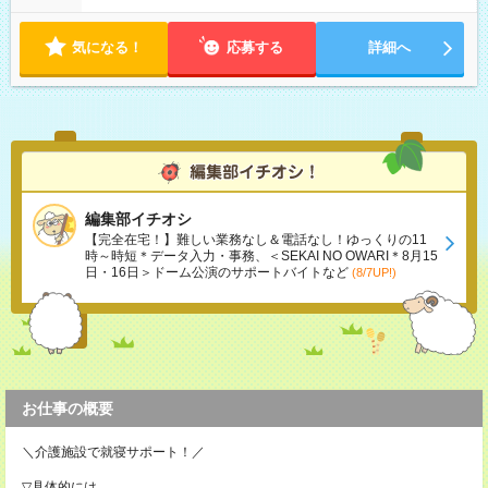
気になる！
応募する
詳細へ
編集部イチオシ
【完全在宅！】難しい業務なし＆電話なし！ゆっくりの11
時～時短＊データ入力・事務、＜SEKAI NO OWARI＊8月15
日・16日＞ドーム公演のサポートバイトなど
(8/7UP!)
お仕事の概要
＼介護施設で就寝サポート！／
▽具体的には…