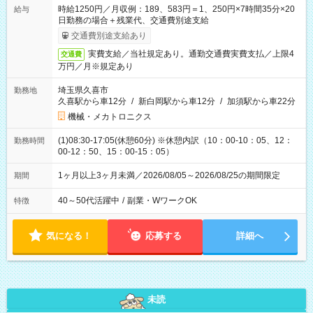
時給1250円／月収例：189、583円＝1、250円×7時間35分×20
給与
日勤務の場合＋残業代、交通費別途支給
交通費別途支給あり
実費支給／当社規定あり。通勤交通費実費支払／上限4
交通費
万円／月※規定あり
埼玉県久喜市
勤務地
久喜駅から車12分
/
新白岡駅から車12分
/
加須駅から車22分
機械・メカトロニクス
(1)08:30-17:05(休憩60分) ※休憩内訳（10：00-10：05、12：
勤務時間
00-12：50、15：00-15：05）
1ヶ月以上3ヶ月未満／2026/08/05～2026/08/25の期間限定
期間
40～50代活躍中
/
副業・WワークOK
特徴
気になる！
応募する
詳細へ
未読