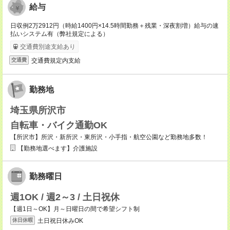
給与
日収例2万2912円（時給1400円×14.5時間勤務＋残業・深夜割増）給与の速
払いシステム有（弊社規定による）
交通費別途支給あり
交通費規定内支給
交通費
勤務地
埼玉県所沢市
自転車・バイク通勤OK
【所沢市】所沢・新所沢・東所沢・小手指・航空公園など勤務地多数！
【勤務地選べます】介護施設
勤務曜日
週1OK / 週2～3 / 土日祝休
【週1日～OK】月～日曜日の間で希望シフト制
土日祝日休みOK
休日休暇