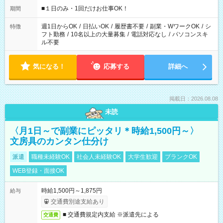
げるお仕事も！ ご希望のお時間に合わせてご紹介！ ※シフトは
■１日のみ・1回だけお仕事OK！
期間
現場によって異なります。 ※勿論、休憩時間はあるのでご安心
ください！
週1日からOK
/
日払いOK
/
履歴書不要
/
副業・WワークOK
/
シ
特徴
フト勤務
/
10名以上の大量募集
/
電話対応なし
/
パソコンスキ
ル不要
気になる！
応募する
詳細へ
掲載日：2026.08.08
未読
〈月1日～で副業にピッタリ＊時給1,500円～〉
文房具のカンタン仕分け
派遣
職種未経験OK
社会人未経験OK
大学生歓迎
ブランクOK
WEB登録・面接OK
時給1,500円～1,875円
給与
交通費別途支給あり
■ 交通費規定内支給 ※派遣先による
交通費