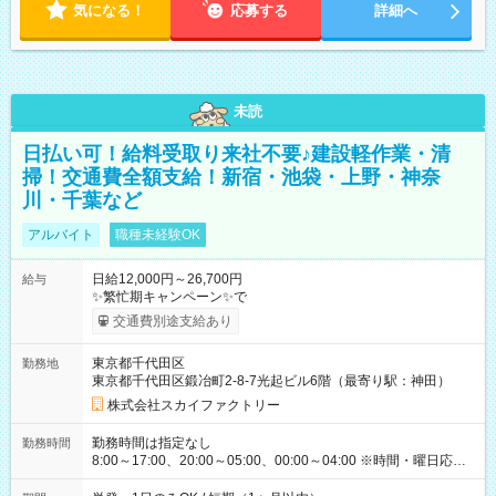
気になる！
応募する
詳細へ
未読
日払い可！給料受取り来社不要♪建設軽作業・清
掃！交通費全額支給！新宿・池袋・上野・神奈
川・千葉など
アルバイト
職種未経験OK
日給12,000円～26,700円
給与
✨繁忙期キャンペーン✨で
交通費別途支給あり
東京都千代田区
勤務地
東京都千代田区鍛冶町2-8-7光起ビル6階（最寄り駅：神田）
株式会社スカイファクトリー
勤務時間は指定なし
勤務時間
8:00～17:00、20:00～05:00、00:00～04:00 ※時間・曜日応相
談 ※深夜・早朝帯もあり ※週1日、1日4ｈから勤務OK！ もち