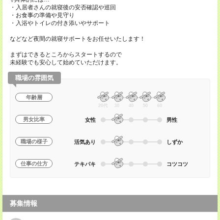
・入居者さんの就寝後の安否確認や巡回
・お食事の準備や見守り
・入浴やトイレの付き添いやサポート
などなど夜間の就寝サポートをお任せいたします！
まずはできるところからスタートするので
未経験でも安心して始めていただけます。
職場の雰囲気
年齢層
20代
30
40
50
60
男女比率
女性
男性
職場の様子
活気あり
しずか
仕事の仕方
テキパキ
コツコツ
募集情報