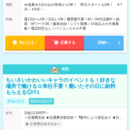
≪急募≫1日のみの単発からOK！ 即日スタートもOK！ ＃7
期間
月～＃8月～
週1日からOK
/
日払いOK
/
履歴書不要
/
40～50代活躍中
/
副
特徴
業・WワークOK
/
服装自由
/
シフト勤務
/
10名以上の大量募
集
/
電話対応なし
/
パソコンスキル不要
気になる！
応募する
詳細へ
未読
ちいさいかわいいキャラのイベントも！好きな
場所で働ける☆来社不要！働いたその日に給料
もらえる◎/T1
アルバイト
職種未経験OK
日給13,000円～
給与
＋交通費支給 ★交通費全額支給！ ┗案件により規定あり ★日払
いOK！（規定あり） ┗働いたその日に現金GET♪ お仕事後はコ
交通費別途支給あり
ンビニATMから 日払い分を引き落とせます！ 【試用期間】試