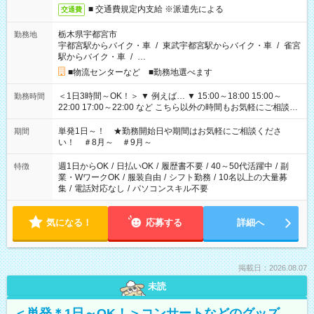
■ 交通費規定内支給 ※派遣先による
交通費
栃木県宇都宮市
勤務地
宇都宮駅からバイク・車
/
東武宇都宮駅からバイク・車
/
雀宮
駅からバイク・車
/
…
■物流センターなど ■勤務地選べます
＜1日3時間～OK！＞ ▼ 例えば… ▼ 15:00～18:00 15:00～
勤務時間
22:00 17:00～22:00 など こちら以外の時間もお気軽にご相談く
ださい！
単発1日～！ ★勤務開始日や期間はお気軽にご相談くださ
期間
い！ ＃8月～ ＃9月～
週1日からOK
/
日払いOK
/
履歴書不要
/
40～50代活躍中
/
副
特徴
業・WワークOK
/
服装自由
/
シフト勤務
/
10名以上の大量募
集
/
電話対応なし
/
パソコンスキル不要
気になる！
応募する
詳細へ
掲載日：2026.08.07
未読
＜単発＊1日～OK！＞コンサートなどのグッズ