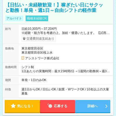
【日払い・未経験歓迎！】稼ぎたい日にサクッ
と勤務！単発・週1日～自由シフトの軽作業
アルバイト
職種未経験OK
日給10,305円～37,204円
給与
※経験・能力等を考慮の上、加給・優遇いたします。 【試用期
間】試用期間なし
交通費別途支給あり
東京都世田谷区
勤務地
東京都世田谷区桜上水
アシストワーク株式会社
シフト制
勤務時間
1日あたりの実働時間：最大15時間/日 ＜1週間の勤務例＞週3回
勤務 勤務：月・水・金 休み：火・木・土・日 好きな時にお仕事
可能です！ ※1日あたりの最大実働時間は日勤、夜勤共に勤務し
単発・1日のみOK
期間
た時間になります。
週1日からOK / 日払いOK / 副業・WワークOK / 10名以上の大量
特徴
募集
気になる！
応募する
詳細へ