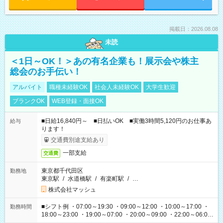
掲載日：2026.08.08
未読
＜1日～OK！＞あの有名企業も！展示会や株主
総会のお手伝い！
アルバイト
職種未経験OK
社会人未経験OK
大学生歓迎
ブランクOK
WEB登録・面接OK
■日給16,840円～ ■日払いOK ■実働3時間5,120円のお仕事あ
給与
ります！
交通費別途支給あり
一部支給
交通費
東京都千代田区
勤務地
東京駅
/
水道橋駅
/
有楽町駅
/
…
株式会社マッシュ
■シフト例 ・07:00～19:30 ・09:00～12:00 ・10:00～17:00 ・
勤務時間
18:00～23:00 ・19:00～07:00 ・20:00～09:00 ・22:00～06:00
etc ★最短で3時間で5,120円のお仕事から 15時間で2万円近く稼