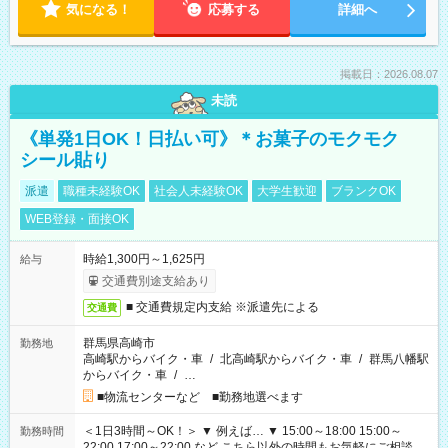
気になる！
応募する
詳細へ
掲載日：2026.08.07
未読
《単発1日OK！日払い可》＊お菓子のモクモク
シール貼り
派遣
職種未経験OK
社会人未経験OK
大学生歓迎
ブランクOK
WEB登録・面接OK
時給1,300円～1,625円
給与
交通費別途支給あり
■ 交通費規定内支給 ※派遣先による
交通費
群馬県高崎市
勤務地
高崎駅からバイク・車
/
北高崎駅からバイク・車
/
群馬八幡駅
からバイク・車
/
…
■物流センターなど ■勤務地選べます
＜1日3時間～OK！＞ ▼ 例えば… ▼ 15:00～18:00 15:00～
勤務時間
22:00 17:00～22:00 など こちら以外の時間もお気軽にご相談く