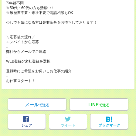
※年齢不問
※50代・60代の方も活躍中！
※履歴書不要・来社不要で電話相談もOK！
少しでも気になる方は是非応募をお待ちしております！
＼応募後の流れ／
エンバイトから応募
↓
弊社からメールでご連絡
↓
WEB登録or来社登録を選択
↓
登録時にご希望をお伺いしお仕事の紹介
↓
お仕事スタート！
メール
LINE
で送る
で送る
シェア
ツイート
ブックマーク