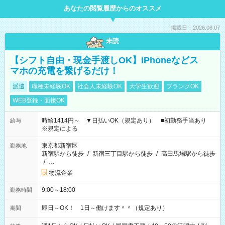
あなたの閲覧履歴からのオススメ
掲載日：2026.08.07
未読
【シフト自由・現金手渡しOK】iPhoneなどス
マホの充電を繋げるだけ！
派遣
職種未経験OK
社会人未経験OK
大学生歓迎
ブランクOK
WEB登録・面接OK
時給1414円～ ▼日払いOK（規定あり） ■初勤務手当あり
給与
※規定による
東京都新宿区
勤務地
新宿駅から徒歩
/
新宿三丁目駅から徒歩
/
高田馬場駅から徒歩
/
…
物流企業
9:00～18:00
勤務時間
即日～OK！ 1日～働けます＾＾（規定あり）
期間