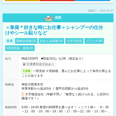
掲載日：2026.08.07
未読
＜単発＊好きな時にお仕事＞シャンプーの仕分
けやシール貼りなど
派遣
職種未経験OK
社会人未経験OK
大学生歓迎
ブランクOK
WEB登録・面接OK
時給1500円 ■現金日払いもOK（規定あり）
給与
交通費別途支給あり
一部支給 ※登録後、選んだお仕事によって条件が異なる
交通費
ことがあります
神奈川県厚木市
勤務地
本厚木駅から徒歩5分
/
愛甲石田駅から徒歩5分
大手物流会社（年齢不問／「無理なく続けられる」と好評の
職場です！）
9:00～18:00 希望の時間帯を選べます！ ＜シフト例＞ ・8：30
勤務時間
～12：00 ・10：00～19：00 ・17：00～22：00 ・13：00～
22：00 ・22：00～翌6：00 など