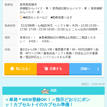
群馬県前橋市
勤務地
前橋駅からバイク・車
/
群馬総社駅からバイク・車
/
新前橋駅
からバイク・車
/
…
■物流センターなど ■勤務地選べます
【1日3時間～も相談OK!】 ＜シフト例＞ 9:00～12:00 12:00～
勤務時間
17:00 17:00～22:00 18:00～21:00 など こちら以外の時間帯も
お気軽にご相談ください！
単発1日～！ ★勤務開始日や期間はお気軽にご相談くださ
期間
い！ ＃8月～ ＃9月～
週1日からOK
/
日払いOK
/
履歴書不要
/
40～50代活躍中
/
副
特徴
業・WワークOK
/
服装自由
/
シフト勤務
/
10名以上の大量募
集
/
電話対応なし
/
パソコンスキル不要
気になる！
応募する
詳細へ
掲載日：2026.08.08
未読
＜単発＊WEB登録OK！＞指示どおりにポン
ッ！カプセルトイのカプセル準備！