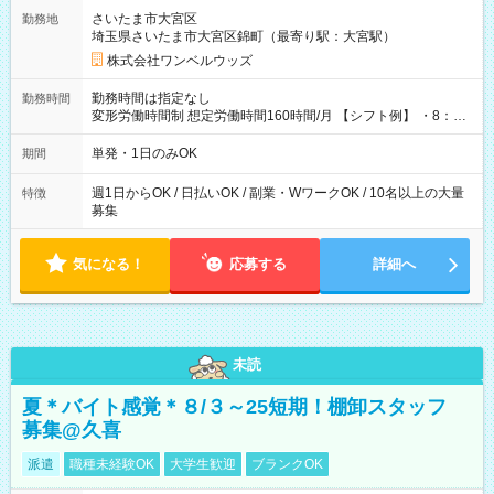
用期間なし
さいたま市大宮区
勤務地
埼玉県さいたま市大宮区錦町（最寄り駅：大宮駅）
株式会社ワンベルウッズ
勤務時間は指定なし
勤務時間
変形労働時間制 想定労働時間160時間/月 【シフト例】 ・8：00
～21：00
単発・1日のみOK
期間
週1日からOK / 日払いOK / 副業・WワークOK / 10名以上の大量
特徴
募集
気になる！
応募する
詳細へ
未読
夏＊バイト感覚＊８/３～25短期！棚卸スタッフ
募集@久喜
派遣
職種未経験OK
大学生歓迎
ブランクOK