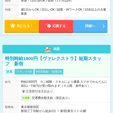
ろん週5以上のレギュラーワークも☆ 平日のみ・土日のみも
単発・1日のみOK / 短期（1ヶ月以内）
期間
OK！
週1日からOK / 日払いOK / 副業・WワークOK / 10名以上の大量
特徴
募集
気になる！
応募する
詳細へ
未読
特別時給1800円【ヴァレクストラ】短期スタッ
フ 新宿
派遣
ブランクOK
WEB登録・面接OK
時給1800円 ※ご経験・スキルにより優遇 スマホでかんたんに
給与
前払いで給与が受け取れます（※上限、条件あり）
交通費別途支給あり
交通費全額支給（規定あり）
交通費
東京都新宿区
勤務地
新宿三丁目駅から徒歩2分
/
新宿(東京メトロ)駅