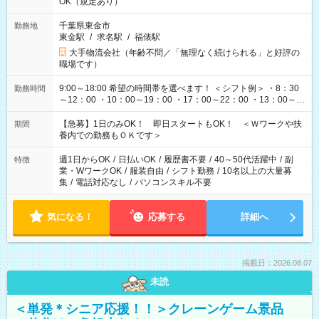
OK（規定あり）
千葉県東金市
勤務地
東金駅
/
求名駅
/
福俵駅
大手物流会社（年齢不問／「無理なく続けられる」と好評の
職場です）
9:00～18:00 希望の時間帯を選べます！ ＜シフト例＞ ・8：30
勤務時間
～12：00 ・10：00～19：00 ・17：00～22：00 ・13：00～
22：00 ・22：00～翌6：00 など
【急募】1日のみOK！ 即日スタートもOK！ ＜Ｗワークや扶
期間
養内での勤務もＯＫです＞
週1日からOK
/
日払いOK
/
履歴書不要
/
40～50代活躍中
/
副
特徴
業・WワークOK
/
服装自由
/
シフト勤務
/
10名以上の大量募
集
/
電話対応なし
/
パソコンスキル不要
気になる！
応募する
詳細へ
掲載日：2026.08.07
未読
＜単発＊シニア応援！！＞クレーンゲーム景品