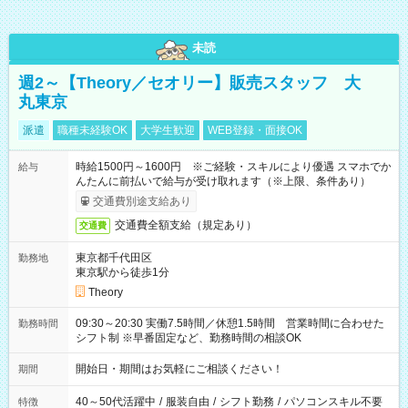
未読
週2～【Theory／セオリー】販売スタッフ 大
丸東京
派遣
職種未経験OK
大学生歓迎
WEB登録・面接OK
時給1500円～1600円 ※ご経験・スキルにより優遇 スマホでか
給与
んたんに前払いで給与が受け取れます（※上限、条件あり）
交通費別途支給あり
交通費全額支給（規定あり）
交通費
東京都千代田区
勤務地
東京駅から徒歩1分
Theory
09:30～20:30 実働7.5時間／休憩1.5時間 営業時間に合わせた
勤務時間
シフト制 ※早番固定など、勤務時間の相談OK
開始日・期間はお気軽にご相談ください！
期間
40～50代活躍中
/
服装自由
/
シフト勤務
/
パソコンスキル不要
特徴