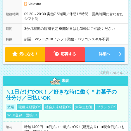
Valextra
09:30～20:30 実働7.5時間／休憩1.5時間 営業時間に合わせた
勤務時間
シフト制
3か月程度の短期予定 ※開始日はお気軽にご相談ください
期間
副業・WワークOK
/
シフト勤務
/
パソコンスキル不要
特徴
気になる！
応募する
詳細へ
掲載日：2026.07.27
未読
＼1日だけでOK！／好きな時に働く＊お菓子の
仕分け／日払いOK
派遣
職種未経験OK
社会人未経験OK
大学生歓迎
ブランクOK
WEB登録・面接OK
時給1400円 ■日払い・週払いOK！(規定あり) ■現金日払いも
給与