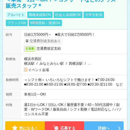
販売スタッフ＊
アルバイト
職種未経験OK
社会人未経験OK
大学生歓迎
ブランクOK
WEB登録・面接OK
日給1万5000円～ ■最大で日給2万8500円！
給与
交通費別途支給あり
交通費規定支給
交通費
横浜市西区
勤務地
横浜駅
/
みなとみらい駅
/
西横浜駅
/
…
イベント会場
＜シフト例＞ いろいろなシフトで働けます！ ■7:00-24:00
勤務時間
■8:00-21:00 ■9:00-21:00 ■18:00-翌7:00 ■20:30-翌11:00 など
単発1日～OK!
期間
週1日からOK
/
日払いOK
/
履歴書不要
/
40～50代活躍中
/
副
特徴
業・WワークOK
/
服装自由
/
シフト勤務
/
電話対応なし
/
パソ
コンスキル不要
気になる！
応募する
詳細へ