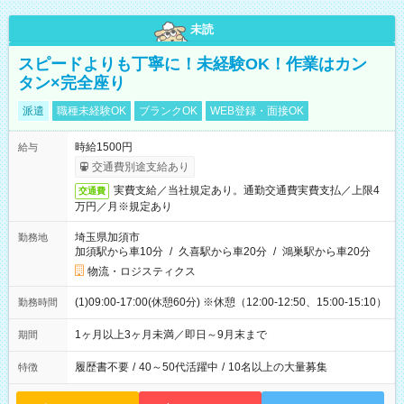
未読
スピードよりも丁寧に！未経験OK！作業はカン
タン×完全座り
派遣
職種未経験OK
ブランクOK
WEB登録・面接OK
時給1500円
給与
交通費別途支給あり
実費支給／当社規定あり。通勤交通費実費支払／上限4
交通費
万円／月※規定あり
埼玉県加須市
勤務地
加須駅から車10分
/
久喜駅から車20分
/
鴻巣駅から車20分
物流・ロジスティクス
(1)09:00-17:00(休憩60分) ※休憩（12:00-12:50、15:00-15:10）
勤務時間
1ヶ月以上3ヶ月未満／即日～9月末まで
期間
履歴書不要
/
40～50代活躍中
/
10名以上の大量募集
特徴