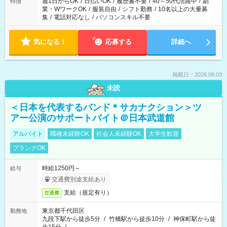
週1日からOK
/
日払いOK
/
履歴書不要
/
40～50代活躍中
/
副
特徴
業・WワークOK
/
服装自由
/
シフト勤務
/
10名以上の大量募
集
/
電話対応なし
/
パソコンスキル不要
気になる！
応募する
詳細へ
掲載日：2026.08.03
未読
＜日本を代表するバンド＊サカナクション＞ツ
アー公演のサポートバイト＠日本武道館
アルバイト
職種未経験OK
社会人未経験OK
大学生歓迎
ブランクOK
時給1250円～
給与
交通費別途支給あり
支給（規定有り）
交通費
東京都千代田区
勤務地
九段下駅から徒歩5分
/
竹橋駅から徒歩10分
/
神保町駅から徒