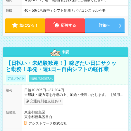
今夏OPEN予定 開始日はお気軽にご相談ください。
期間
40～50代活躍中
/
シフト勤務
/
パソコンスキル不要
特徴
気になる！
応募する
詳細へ
未読
【日払い・未経験歓迎！】稼ぎたい日にサクッ
と勤務！単発・週1日～自由シフトの軽作業
アルバイト
職種未経験OK
日給10,305円～37,204円
給与
※経験・能力等を考慮の上、加給・優遇いたします。 【試用期
間】試用期間なし
交通費別途支給あり
東京都豊島区
勤務地
東京都豊島区目白
アシストワーク株式会社