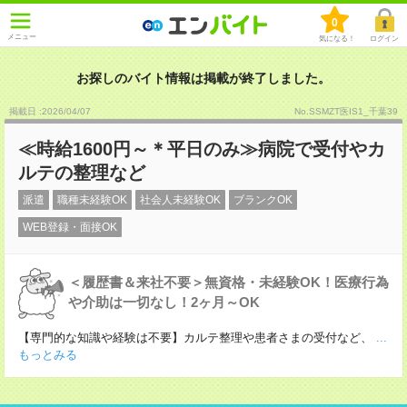
0
メニュー
気になる！
ログイン
お探しのバイト情報は掲載が終了しました。
掲載日 :2026
/
04
/
07
No.SSMZT医IS1_千葉39
≪時給1600円～＊平日のみ≫病院で受付やカ
ルテの整理など
派遣
職種未経験OK
社会人未経験OK
ブランクOK
WEB登録・面接OK
＜履歴書＆来社不要＞無資格・未経験OK！医療行為
や介助は一切なし！2ヶ月～OK
【専門的な知識や経験は不要】カルテ整理や患者さまの受付など、
...
もっとみる