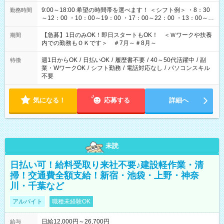
9:00～18:00 希望の時間帯を選べます！ ＜シフト例＞ ・8：30
勤務時間
～12：00 ・10：00～19：00 ・17：00～22：00 ・13：00～
22：00 ・22：00～翌6：00 など
【急募】1日のみOK！即日スタートもOK！ ＜Ｗワークや扶養
期間
内での勤務もＯＫです＞ ＃7月～＃8月～
週1日からOK
/
日払いOK
/
履歴書不要
/
40～50代活躍中
/
副
特徴
業・WワークOK
/
シフト勤務
/
電話対応なし
/
パソコンスキル
不要
気になる！
応募する
詳細へ
未読
日払い可！給料受取り来社不要♪建設軽作業・清
掃！交通費全額支給！新宿・池袋・上野・神奈
川・千葉など
アルバイト
職種未経験OK
日給12,000円～26,700円
給与