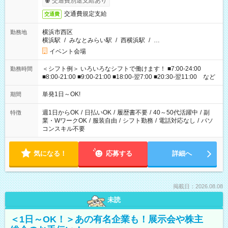
交通費別途支給あり
交通費規定支給
交通費
横浜市西区
勤務地
横浜駅
/
みなとみらい駅
/
西横浜駅
/
…
イベント会場
＜シフト例＞ いろいろなシフトで働けます！ ■7:00-24:00
勤務時間
■8:00-21:00 ■9:00-21:00 ■18:00-翌7:00 ■20:30-翌11:00 など
単発1日～OK!
期間
週1日からOK
/
日払いOK
/
履歴書不要
/
40～50代活躍中
/
副
特徴
業・WワークOK
/
服装自由
/
シフト勤務
/
電話対応なし
/
パソ
コンスキル不要
気になる！
応募する
詳細へ
掲載日：2026.08.08
未読
＜1日～OK！＞あの有名企業も！展示会や株主