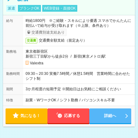
派遣
ブランクOK
WEB登録・面接OK
時給1800円 ※ご経験・スキルにより優遇 スマホでかんたんに
給与
前払いで給与が受け取れます（※上限、条件あり）
交通費別途支給あり
交通費全額支給（規定あり）
交通費
東京都新宿区
勤務地
新宿三丁目駅から徒歩2分
/
新宿(東京メトロ)駅
Valextra
09:30～20:30 実働7.5時間／休憩1.5時間 営業時間に合わせた
勤務時間
シフト制
3か月程度の短期予定 ※開始日はお気軽にご相談ください
期間
副業・WワークOK
/
シフト勤務
/
パソコンスキル不要
特徴
気になる！
応募する
詳細へ