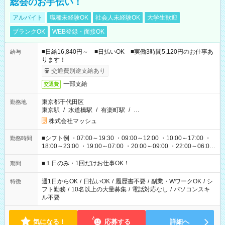
総会のお手伝い！
アルバイト
職種未経験OK
社会人未経験OK
大学生歓迎
ブランクOK
WEB登録・面接OK
■日給16,840円～ ■日払いOK ■実働3時間5,120円のお仕事あ
給与
ります！
交通費別途支給あり
一部支給
交通費
東京都千代田区
勤務地
東京駅
/
水道橋駅
/
有楽町駅
/
…
株式会社マッシュ
■シフト例 ・07:00～19:30 ・09:00～12:00 ・10:00～17:00 ・
勤務時間
18:00～23:00 ・19:00～07:00 ・20:00～09:00 ・22:00～06:00
etc ★最短で3時間で5,120円のお仕事から 15時間で2万円近く稼
げるお仕事も！ ご希望のお時間に合わせてご紹介！ ※シフトは
■１日のみ・1回だけお仕事OK！
期間
現場によって異なります。 ※勿論、休憩時間はあるのでご安心
ください！
週1日からOK
/
日払いOK
/
履歴書不要
/
副業・WワークOK
/
シ
特徴
フト勤務
/
10名以上の大量募集
/
電話対応なし
/
パソコンスキ
ル不要
気になる！
応募する
詳細へ