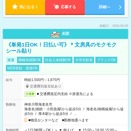
気になる！
応募する
詳細へ
掲載日：2026.08.09
未読
《単発1日OK！日払い可》＊文房具のモクモク
シール貼り
派遣
職種未経験OK
社会人未経験OK
大学生歓迎
ブランクOK
WEB登録・面接OK
時給1,500円～1,875円
給与
交通費別途支給あり
■ 交通費規定内支給 ※派遣先による
交通費
神奈川県海老名市
勤務地
海老名(相鉄・小田急)駅から徒歩5分
/
海老名(相模線)駅から徒
歩5分
/
厚木駅から徒歩5分
/
…
■物流センターなど ■勤務地選べます
＜1日3時間～OK！＞ ▼ 例えば… ▼ 15:00～18:00 15:00～
勤務時間