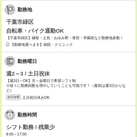
勤務地
千葉市緑区
自転車・バイク通勤OK
【千葉市緑区】鎌取・土気・おゆみ野・誉田・学園前など勤務地多数！
【勤務地選べます】病院・クリニック
勤務曜日
週2～3 / 土日祝休
【週3日～OK】月～金曜日で希望シフト制
※徐々に勤務回数を増やしていくことも可能です！（最初は週3日からな
ど）
土日祝日休みOK
休日休暇
勤務時間
シフト勤務 / 残業少
8:00～17:00