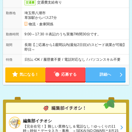
交通費支給有り
交通費
埼玉県八潮市
勤務地
草加駅からバス27分
物流・倉庫関係
9:00～17:30 ※表記のうち実働7時間30分です。
勤務時間
長期【ご応募から1週間以内(最短2日目)のスピード就業が可能】
期間
即日～
日払いOK
/
履歴書不要
/
電話対応なし
/
パソコンスキル不要
特徴
気になる！
応募する
詳細へ
編集部イチオシ
【完全在宅！】難しい業務なし＆電話なし！ゆっくりの11
時～時短＊データ入力・事務、＜SEKAI NO OWARI＊8月15