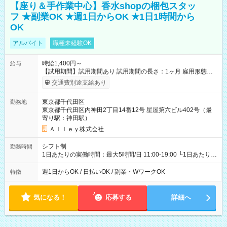
【座り＆手作業中心】香水shopの梱包スタッ
フ ★副業OK ★週1日からOK ★1日1時間から
OK
アルバイト
職種未経験OK
時給1,400円～
給与
【試用期間】試用期間あり 試用期間の長さ：1ヶ月 雇用形態、
給与は本採用時と同じです。
交通費別途支給あり
東京都千代田区
勤務地
東京都千代田区内神田2丁目14番12号 星屋第六ビル402号（最
寄り駅：神田駅）
Ａｌｌｅｙ株式会社
シフト制
勤務時間
1日あたりの実働時間：最大5時間/日 11:00-19:00 └1日あたりの
実働時間：1-5時間 └上記の時間帯内であれば、いつでも勤務可
能！ └平日・土曜日の中で、お好きな曜日でご勤務いただけま
週1日からOK / 日払いOK / 副業・WワークOK
特徴
す！ 【シフト例】 ・11:00～14:00 ・16:30～19:00 ・13:00～
18:00 などのように、自由な働き方が可能なお仕事です！
気になる！
応募する
詳細へ