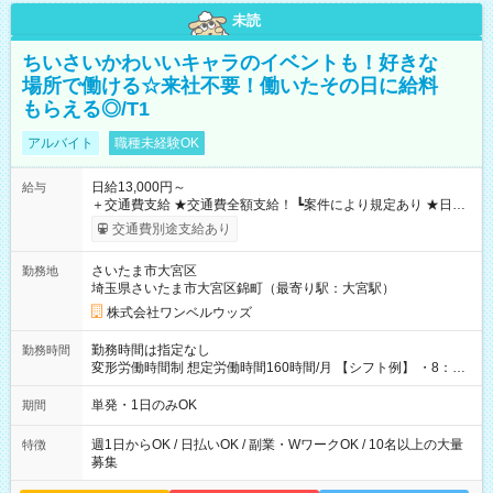
未読
ちいさいかわいいキャラのイベントも！好きな
場所で働ける☆来社不要！働いたその日に給料
もらえる◎/T1
アルバイト
職種未経験OK
日給13,000円～
給与
＋交通費支給 ★交通費全額支給！ ┗案件により規定あり ★日払
いOK！（規定あり） ┗働いたその日に現金GET♪ お仕事後はコ
交通費別途支給あり
ンビニATMから 日払い分を引き落とせます！ 【試用期間】試
用期間なし
さいたま市大宮区
勤務地
埼玉県さいたま市大宮区錦町（最寄り駅：大宮駅）
株式会社ワンベルウッズ
勤務時間は指定なし
勤務時間
変形労働時間制 想定労働時間160時間/月 【シフト例】 ・8：00
～21：00
単発・1日のみOK
期間
週1日からOK / 日払いOK / 副業・WワークOK / 10名以上の大量
特徴
募集