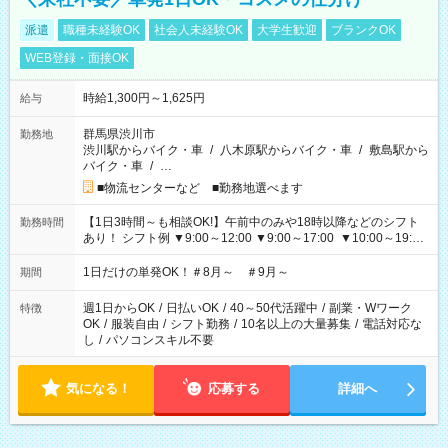
派遣
職種未経験OK
社会人未経験OK
大学生歓迎
ブランクOK
WEB登録・面接OK
時給1,300円～1,625円
給与
群馬県渋川市
勤務地
渋川駅からバイク・車
/
八木原駅からバイク・車
/
敷島駅から
バイク・車
/
…
■物流センターなど ■勤務地選べます
【1日3時間～も相談OK!】午前中のみや18時以降などのシフト
勤務時間
あり！ シフト例 ▼9:00～12:00 ▼9:00～17:00 ▼10:00～19:00
▼18:00～21:00
1日だけの単発OK！＃8月～ ＃9月～
期間
週1日からOK
/
日払いOK
/
40～50代活躍中
/
副業・Wワーク
特徴
OK
/
服装自由
/
シフト勤務
/
10名以上の大量募集
/
電話対応な
し
/
パソコンスキル不要
気になる！
応募する
詳細へ