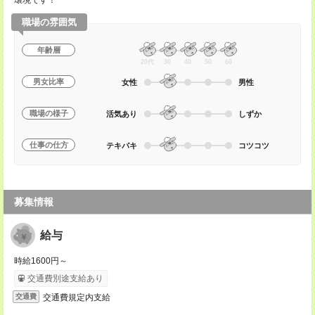
環境です！
職場の雰囲気
年齢層
20代
30
40
50
60
男女比率
女性
男性
職場の様子
活気あり
しずか
仕事の仕方
テキパキ
コツコツ
募集情報
給与
時給1600円～
交通費別途支給あり
交通費規定内支給
交通費