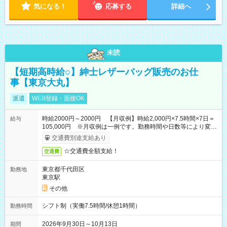
気になる！
応募する
詳細へ
未読
【短期高時給○】紳士レザーバッグ販売のお仕
事【東京大丸】
派遣
WEB登録・面接OK
時給2000円～2000円 【月収例】時給2,000円×7.5時間×7日＝
給与
105,000円 ※月収例は一例です。勤務時間や日数等により変動
いたします。
交通費別途支給あり
☆交通費全額支給！
交通費
東京都千代田区
勤務地
東京駅
その他
シフト制（実働7.5時間/休憩1時間）
勤務時間
2026年9月30日～10月13日
期間