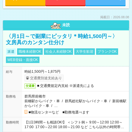
掲載日：2026.08.08
未読
〈月1日～で副業にピッタリ＊時給1,500円～〉
文房具のカンタン仕分け
派遣
職種未経験OK
社会人未経験OK
大学生歓迎
ブランクOK
WEB登録・面接OK
時給1,500円～1,875円
給与
交通費別途支給あり
■ 交通費規定内支給 ※派遣先による
交通費
群馬県前橋市
勤務地
前橋駅からバイク・車
/
群馬総社駅からバイク・車
/
新前橋駅
からバイク・車
/
…
■物流センターなど ■勤務地選べます
【1日3時間～も相談OK!】 ＜シフト例＞ 9:00～12:00 12:00～
勤務時間
17:00 17:00～22:00 18:00～21:00 など こちら以外の時間帯も
お気軽にご相談ください！