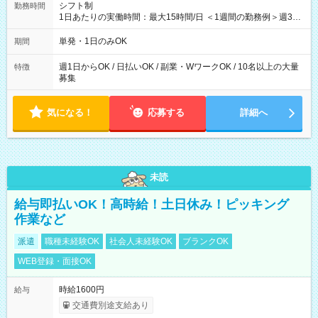
シフト制
勤務時間
1日あたりの実働時間：最大15時間/日 ＜1週間の勤務例＞週3回
勤務 勤務：月・水・金 休み：火・木・土・日 好きな時にお仕事
可能です！ ※1日あたりの最大実働時間は日勤、夜勤共に勤務し
単発・1日のみOK
期間
た時間になります。
週1日からOK / 日払いOK / 副業・WワークOK / 10名以上の大量
特徴
募集
気になる！
応募する
詳細へ
未読
給与即払いOK！高時給！土日休み！ピッキング
作業など
派遣
職種未経験OK
社会人未経験OK
ブランクOK
WEB登録・面接OK
時給1600円
給与
交通費別途支給あり