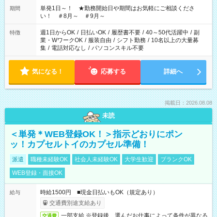
単発1日～！ ★勤務開始日や期間はお気軽にご相談くださ
期間
い！ ＃8月～ ＃9月～
週1日からOK
/
日払いOK
/
履歴書不要
/
40～50代活躍中
/
副
特徴
業・WワークOK
/
服装自由
/
シフト勤務
/
10名以上の大量募
集
/
電話対応なし
/
パソコンスキル不要
気になる！
応募する
詳細へ
掲載日：2026.08.08
未読
＜単発＊WEB登録OK！＞指示どおりにポン
ッ！カプセルトイのカプセル準備！
派遣
職種未経験OK
社会人未経験OK
大学生歓迎
ブランクOK
WEB登録・面接OK
時給1500円 ■現金日払いもOK（規定あり）
給与
交通費別途支給あり
一部支給 ※登録後、選んだお仕事によって条件が異なる
交通費