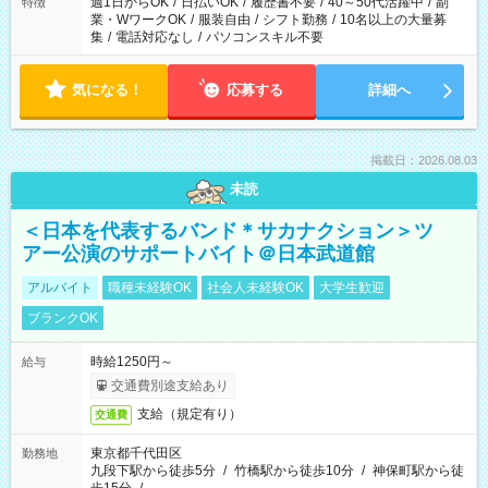
週1日からOK
/
日払いOK
/
履歴書不要
/
40～50代活躍中
/
副
特徴
業・WワークOK
/
服装自由
/
シフト勤務
/
10名以上の大量募
集
/
電話対応なし
/
パソコンスキル不要
気になる！
応募する
詳細へ
掲載日：2026.08.03
未読
＜日本を代表するバンド＊サカナクション＞ツ
アー公演のサポートバイト＠日本武道館
アルバイト
職種未経験OK
社会人未経験OK
大学生歓迎
ブランクOK
時給1250円～
給与
交通費別途支給あり
支給（規定有り）
交通費
東京都千代田区
勤務地
九段下駅から徒歩5分
/
竹橋駅から徒歩10分
/
神保町駅から徒