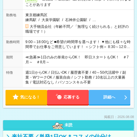
ことがあります
東京都練馬区
勤務地
練馬駅
/
大泉学園駅
/
石神井公園駅
/
…
大手物流会社（年齢不問／「無理なく続けられる」と好評の
職場です！）
9:00～18:00など ■希望の時間帯を選べます！ ▼他にも様々な時
勤務時間
間帯でお仕事をご用意しています！ ＜シフト例＞ 8:30～12:00
17:00～22:00 13:00～22:00 22:00～翌6:00 など
≪急募≫1日のみの単発からOK！ 即日スタートもOK！ ＃7
期間
月～ ＃8月～
週1日からOK
/
日払いOK
/
履歴書不要
/
40～50代活躍中
/
副
特徴
業・WワークOK
/
服装自由
/
シフト勤務
/
10名以上の大量募
集
/
電話対応なし
/
パソコンスキル不要
気になる！
応募する
詳細へ
掲載日：2026.08.08
未読
＼来社不要／単発1日OK＊コスメの仕分け