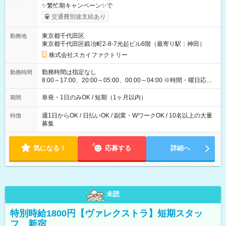
✨繁忙期キャンペーン✨で
交通費別途支給あり
東京都千代田区
勤務地
東京都千代田区鍛冶町2-8-7光起ビル6階（最寄り駅：神田）
株式会社スカイファクトリー
勤務時間は指定なし
勤務時間
8:00～17:00、20:00～05:00、00:00～04:00 ※時間・曜日応相
談 ※深夜・早朝帯もあり ※週1日、1日4ｈから勤務OK！ もち
ろん週5以上のレギュラーワークも☆ 平日のみ・土日のみも
単発・1日のみOK / 短期（1ヶ月以内）
期間
OK！
週1日からOK / 日払いOK / 副業・WワークOK / 10名以上の大量
特徴
募集
気になる！
応募する
詳細へ
未読
特別時給1800円【ヴァレクストラ】短期スタッ
フ 新宿