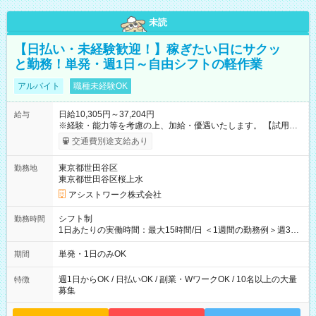
未読
【日払い・未経験歓迎！】稼ぎたい日にサクッ
と勤務！単発・週1日～自由シフトの軽作業
アルバイト
職種未経験OK
日給10,305円～37,204円
給与
※経験・能力等を考慮の上、加給・優遇いたします。 【試用期
間】試用期間なし
交通費別途支給あり
東京都世田谷区
勤務地
東京都世田谷区桜上水
アシストワーク株式会社
シフト制
勤務時間
1日あたりの実働時間：最大15時間/日 ＜1週間の勤務例＞週3回
勤務 勤務：月・水・金 休み：火・木・土・日 好きな時にお仕事
可能です！ ※1日あたりの最大実働時間は日勤、夜勤共に勤務し
単発・1日のみOK
期間
た時間になります。
週1日からOK / 日払いOK / 副業・WワークOK / 10名以上の大量
特徴
募集