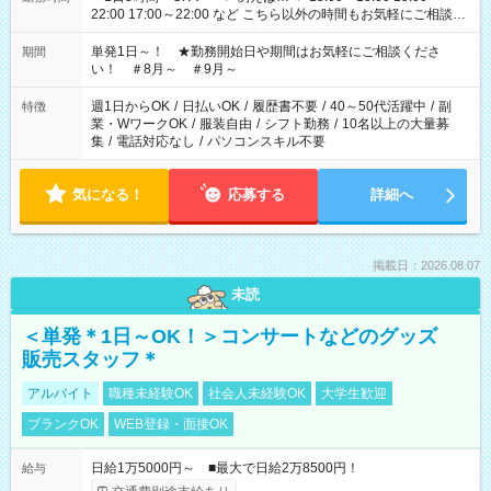
22:00 17:00～22:00 など こちら以外の時間もお気軽にご相談く
ださい！
単発1日～！ ★勤務開始日や期間はお気軽にご相談くださ
期間
い！ ＃8月～ ＃9月～
週1日からOK
/
日払いOK
/
履歴書不要
/
40～50代活躍中
/
副
特徴
業・WワークOK
/
服装自由
/
シフト勤務
/
10名以上の大量募
集
/
電話対応なし
/
パソコンスキル不要
気になる！
応募する
詳細へ
掲載日：2026.08.07
未読
＜単発＊1日～OK！＞コンサートなどのグッズ
販売スタッフ＊
アルバイト
職種未経験OK
社会人未経験OK
大学生歓迎
ブランクOK
WEB登録・面接OK
日給1万5000円～ ■最大で日給2万8500円！
給与