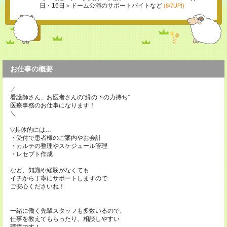
日・16日＞ドーム公演のサポートバイトなど
(8/7UP!)
お仕事の概要
／
看護師さん、お医者さんの“縁の下の力持ち”
医療事務のお仕事になります！
＼
▽具体的には…
・受付で患者様のご案内やお会計
・カルテの整理やスケジュール管理
・レセプト作成
など、知識や経験がなくても
イチから丁寧にサポートしますので
ご安心くださいね！
一緒に働く先輩スタッフも多数いるので、
仕事を教えてもらったり、相談しやすい