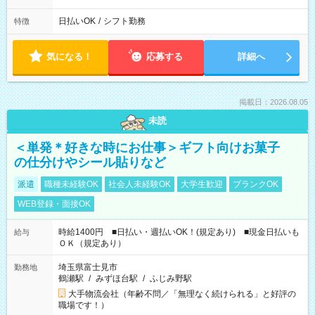
日払いOK
/
シフト勤務
特徴
気になる！
応募する
詳細へ
掲載日：2026.08.05
未読
＜単発＊好きな時にお仕事＞ギフト向けお菓子
の仕分けやシール貼りなど
派遣
職種未経験OK
社会人未経験OK
大学生歓迎
ブランクOK
WEB登録・面接OK
時給1400円 ■日払い・週払いOK！(規定あり) ■現金日払いも
給与
ＯＫ（規定あり）
埼玉県富士見市
勤務地
鶴瀬駅
/
みずほ台駅
/
ふじみ野駅
大手物流会社（年齢不問／「無理なく続けられる」と好評の
職場です！）