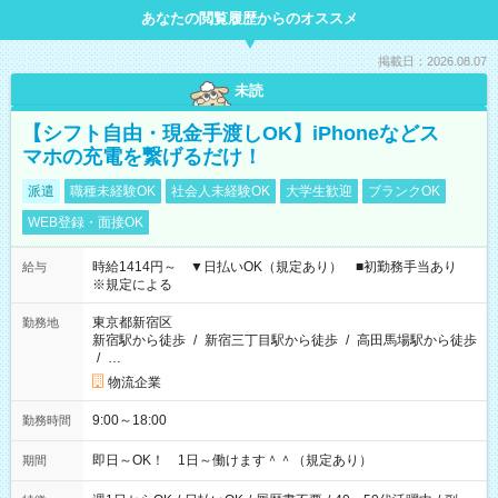
あなたの閲覧履歴からのオススメ
掲載日：2026.08.07
未読
【シフト自由・現金手渡しOK】iPhoneなどス
マホの充電を繋げるだけ！
派遣
職種未経験OK
社会人未経験OK
大学生歓迎
ブランクOK
WEB登録・面接OK
時給1414円～ ▼日払いOK（規定あり） ■初勤務手当あり
給与
※規定による
東京都新宿区
勤務地
新宿駅から徒歩
/
新宿三丁目駅から徒歩
/
高田馬場駅から徒歩
/
…
物流企業
9:00～18:00
勤務時間
即日～OK！ 1日～働けます＾＾（規定あり）
期間