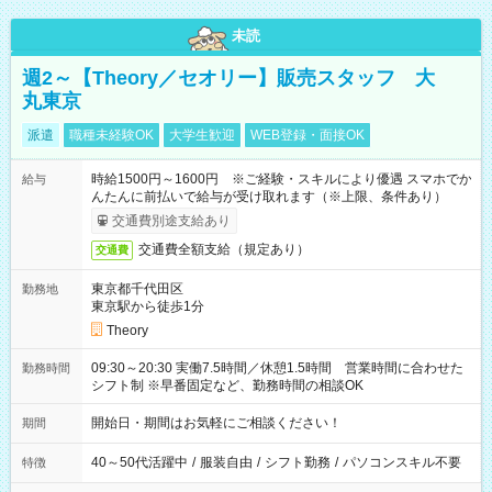
未読
週2～【Theory／セオリー】販売スタッフ 大
丸東京
派遣
職種未経験OK
大学生歓迎
WEB登録・面接OK
時給1500円～1600円 ※ご経験・スキルにより優遇 スマホでか
給与
んたんに前払いで給与が受け取れます（※上限、条件あり）
交通費別途支給あり
交通費全額支給（規定あり）
交通費
東京都千代田区
勤務地
東京駅から徒歩1分
Theory
09:30～20:30 実働7.5時間／休憩1.5時間 営業時間に合わせた
勤務時間
シフト制 ※早番固定など、勤務時間の相談OK
開始日・期間はお気軽にご相談ください！
期間
40～50代活躍中
/
服装自由
/
シフト勤務
/
パソコンスキル不要
特徴