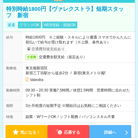
特別時給1800円【ヴァレクストラ】短期スタッ
フ 新宿
派遣
ブランクOK
WEB登録・面接OK
時給1800円 ※ご経験・スキルにより優遇 スマホでかんたんに
給与
前払いで給与が受け取れます（※上限、条件あり）
交通費別途支給あり
交通費全額支給（規定あり）
交通費
東京都新宿区
勤務地
新宿三丁目駅から徒歩2分
/
新宿(東京メトロ)駅
Valextra
09:30～20:30 実働7.5時間／休憩1.5時間 営業時間に合わせた
勤務時間
シフト制
3か月程度の短期予定 ※開始日はお気軽にご相談ください
期間
副業・WワークOK
/
シフト勤務
/
パソコンスキル不要
特徴
気になる！
応募する
詳細へ