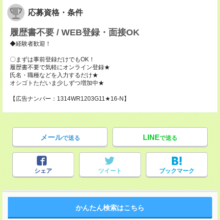
応募資格・条件
履歴書不要 / WEB登録・面接OK
◆経験者歓迎！
〇まずは事前登録だけでもOK！
履歴書不要で気軽にオンライン登録★
氏名・職種などを入力するだけ★
オシゴトただいま少しずつ増加中★
【広告ナンバー：1314WR1203G11★16-N】
メール
LINE
で送る
で送る
シェア
ツイート
ブックマーク
かんたん検索はこちら