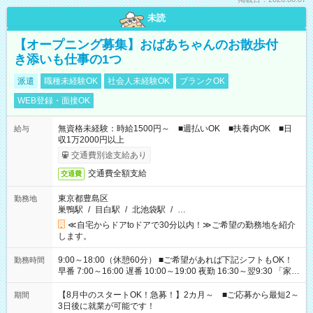
未読
【オープニング募集】おばあちゃんのお散歩付
き添いも仕事の1つ
派遣
職種未経験OK
社会人未経験OK
ブランクOK
WEB登録・面接OK
無資格未経験：時給1500円～ ■週払いOK ■扶養内OK ■日
給与
収1万2000円以上
交通費別途支給あり
交通費全額支給
交通費
東京都豊島区
勤務地
巣鴨駅
/
目白駅
/
北池袋駅
/
…
≪自宅からドアtoドアで30分以内！≫ご希望の勤務地を紹介
します。
9:00～18:00（休憩60分） ■ご希望があれば下記シフトもOK！
勤務時間
早番 7:00～16:00 遅番 10:00～19:00 夜勤 16:30～翌9:30 「家族
と休みを合わせたい」 「余裕を持って夕飯の準備がしたい」
「できれば残業はしたくない」 など、ご希望を教えてください
【8月中のスタートOK！急募！】2カ月～ ■ご応募から最短2～
期間
ね。 ※Wワーク希望の方へ 今ご覧のお仕事で希望する勤務時間
3日後に就業が可能です！