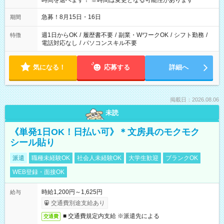
時間を選べます！ ※時間は変更となる可能性があります
急募！8月15日・16日
期間
週1日からOK
/
履歴書不要
/
副業・WワークOK
/
シフト勤務
/
特徴
電話対応なし
/
パソコンスキル不要
気になる！
応募する
詳細へ
掲載日：2026.08.06
未読
《単発1日OK！日払い可》＊文房具のモクモク
シール貼り
派遣
職種未経験OK
社会人未経験OK
大学生歓迎
ブランクOK
WEB登録・面接OK
時給1,200円～1,625円
給与
交通費別途支給あり
■ 交通費規定内支給 ※派遣先による
交通費