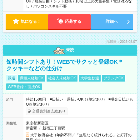
OK
/
服装自由
/
シフト勤務
/
10名以上の大量募集
/
電話対応な
し
/
パソコンスキル不要
気になる！
応募する
詳細へ
掲載日：2026.08.07
未読
短時間シフトあり！WEBでサクッと登録OK＊
クッキーなどの仕分け
派遣
職種未経験OK
社会人未経験OK
大学生歓迎
ブランクOK
WEB登録・面接OK
時給1500円 ■日払い・週払いOK！(規定あり) ■現金日払いも
給与
OK(規定あり)
交通費別途支給あり
東京都新宿区
勤務地
新宿駅
/
新宿三丁目駅
大手物流会社（年齢不問／「無理なく続けられる」と好評の