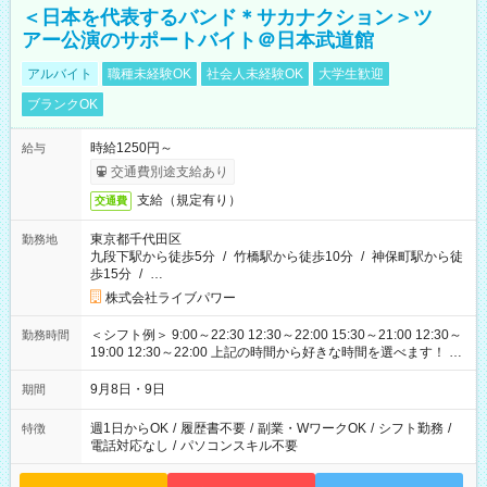
＜日本を代表するバンド＊サカナクション＞ツ
アー公演のサポートバイト＠日本武道館
アルバイト
職種未経験OK
社会人未経験OK
大学生歓迎
ブランクOK
時給1250円～
給与
交通費別途支給あり
支給（規定有り）
交通費
東京都千代田区
勤務地
九段下駅から徒歩5分
/
竹橋駅から徒歩10分
/
神保町駅から徒
歩15分
/
…
株式会社ライブパワー
＜シフト例＞ 9:00～22:30 12:30～22:00 15:30～21:00 12:30～
勤務時間
19:00 12:30～22:00 上記の時間から好きな時間を選べます！ ※
時間は変更となる可能性があります
9月8日・9日
期間
週1日からOK
/
履歴書不要
/
副業・WワークOK
/
シフト勤務
/
特徴
電話対応なし
/
パソコンスキル不要