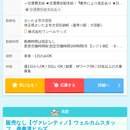
＋交通費支給 ★交通費全額支給！ ┗案件により規定あり ★日払
いOK！（規定あり） ┗働いたその日に現金GET♪ お仕事後はコ
交通費別途支給あり
ンビニATMから 日払い分を引き落とせます！ 【試用期間】試
用期間なし
さいたま市大宮区
勤務地
埼玉県さいたま市大宮区錦町（最寄り駅：大宮駅）
株式会社ワンベルウッズ
勤務時間は指定なし
勤務時間
変形労働時間制 想定労働時間160時間/月 【シフト例】 ・8：00
～21：00
単発・1日のみOK
期間
週1日からOK / 日払いOK / 副業・WワークOK / 10名以上の大量
特徴
募集
気になる！
応募する
詳細へ
未読
販売なし【ヴァレンティノ】ウェルカムスタッ
フ 表参道ヒルズ