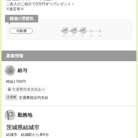
ご友人のご紹介で3万円ずつプレゼント！
※規定有※
職場の雰囲気
年齢層
20代
30
40
50
60
募集情報
給与
時給1700円
交通費別途支給あり
交通費規定内支給
交通費
勤務地
茨城県結城市
結城市 結城駅から車6分