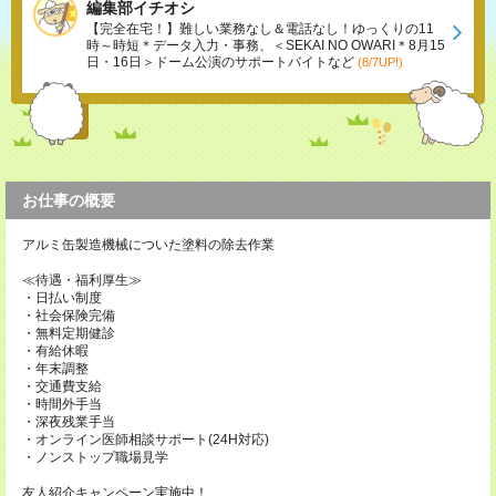
編集部イチオシ
【完全在宅！】難しい業務なし＆電話なし！ゆっくりの11
時～時短＊データ入力・事務、＜SEKAI NO OWARI＊8月15
日・16日＞ドーム公演のサポートバイトなど
(8/7UP!)
お仕事の概要
アルミ缶製造機械についた塗料の除去作業
≪待遇・福利厚生≫
・日払い制度
・社会保険完備
・無料定期健診
・有給休暇
・年末調整
・交通費支給
・時間外手当
・深夜残業手当
・オンライン医師相談サポート(24H対応)
・ノンストップ職場見学
友人紹介キャンペーン実施中！