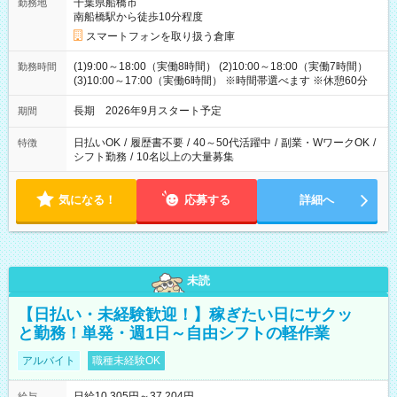
千葉県船橋市
勤務地
南船橋駅から徒歩10分程度
スマートフォンを取り扱う倉庫
(1)9:00～18:00（実働8時間） (2)10:00～18:00（実働7時間）
勤務時間
(3)10:00～17:00（実働6時間） ※時間帯選べます ※休憩60分
長期 2026年9月スタート予定
期間
日払いOK
/
履歴書不要
/
40～50代活躍中
/
副業・WワークOK
/
特徴
シフト勤務
/
10名以上の大量募集
気になる！
応募する
詳細へ
未読
【日払い・未経験歓迎！】稼ぎたい日にサクッ
と勤務！単発・週1日～自由シフトの軽作業
アルバイト
職種未経験OK
日給10,305円～37,204円
給与