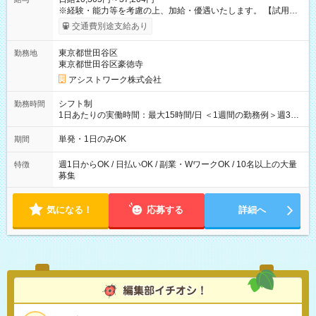
※経験・能力等を考慮の上、加給・優遇いたします。 【試用期
間】試用期間なし
交通費別途支給あり
東京都世田谷区
勤務地
東京都世田谷区豪徳寺
アシストワーク株式会社
シフト制
勤務時間
1日あたりの実働時間：最大15時間/日 ＜1週間の勤務例＞週3回
勤務 勤務：月・水・金 休み：火・木・土・日 好きな時にお仕事
可能です！ ※1日あたりの最大実働時間は日勤、夜勤共に勤務し
単発・1日のみOK
期間
た時間になります。
週1日からOK / 日払いOK / 副業・WワークOK / 10名以上の大量
特徴
募集
気になる！
応募する
詳細へ