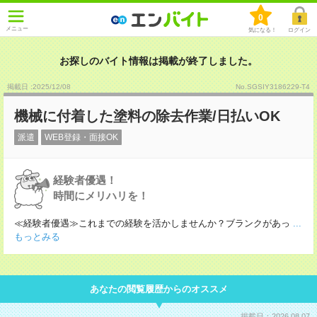
0
メニュー
気になる！
ログイン
お探しのバイト情報は掲載が終了しました。
掲載日 :2025
/
12
/
08
No.SGSIY3186229-T4
機械に付着した塗料の除去作業/日払いOK
派遣
WEB登録・面接OK
経験者優遇！
時間にメリハリを！
≪経験者優遇≫これまでの経験を活かしませんか？ブランクがあっ
...
もっとみる
あなたの閲覧履歴からのオススメ
掲載日：2026.08.07