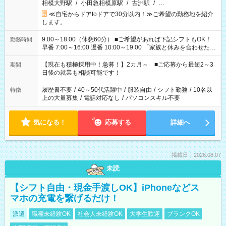
相模大野駅
/
小田急相模原駅
/
古淵駅
/
…
≪自宅からドアtoドアで30分以内！≫ご希望の勤務地を紹介
します。
9:00～18:00（休憩60分） ■ご希望があれば下記シフトもOK！
勤務時間
早番 7:00～16:00 遅番 10:00～19:00 「家族と休みを合わせた
い」 「余裕を持って夕飯の準備がしたい」 「できれば残業はし
たくない」 など、ご希望を教えてくださいね。 ※Wワーク希望
【現在も積極採用中！急募！】2カ月～ ■ご応募から最短2～3
期間
の方へ 今ご覧のお仕事で希望する勤務時間と、もう1つのお仕事
日後の就業も相談可能です！
の勤務時間。 合計で週40時間を超える場合は応募できません。
履歴書不要
/
40～50代活躍中
/
服装自由
/
シフト勤務
/
10名以
特徴
上の大量募集
/
電話対応なし
/
パソコンスキル不要
気になる！
応募する
詳細へ
掲載日：2026.08.07
未読
【シフト自由・現金手渡しOK】iPhoneなどス
マホの充電を繋げるだけ！
派遣
職種未経験OK
社会人未経験OK
大学生歓迎
ブランクOK