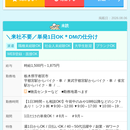
掲載日：2026.08.06
未読
＼来社不要／単発1日OK＊DMの仕分け
派遣
職種未経験OK
社会人未経験OK
大学生歓迎
ブランクOK
WEB登録・面接OK
時給1,500円～1,875円
給与
栃木県宇都宮市
勤務地
宇都宮駅からバイク・車
/
東武宇都宮駅からバイク・車
/
雀宮
駅からバイク・車
/
…
■物流センターなど ■勤務地選べます
【1日3時間～も相談OK!】午前中のみや18時以降などのシフト
勤務時間
あり！ シフト例 ▼9:00～12:00 ▼9:00～17:00 ▼10:00～19:00
▼18:00～21:00
1日だけの単発OK！＃8月～ ＃9月～
期間
週1日からOK
/
日払いOK
/
40～50代活躍中
/
副業・Wワーク
特徴