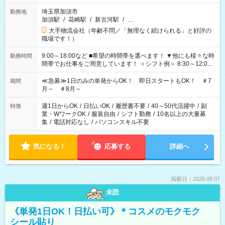
埼玉県加須市
勤務地
加須駅
/
花崎駅
/
新古河駅
/
…
大手物流会社（年齢不問／「無理なく続けられる」と好評の
職場です！）
9:00～18:00など ■希望の時間帯を選べます！ ▼他にも様々な時
勤務時間
間帯でお仕事をご用意しています！ ＜シフト例＞ 8:30～12:00
17:00～22:00 13:00～22:00 22:00～翌6:00 など
≪急募≫1日のみの単発からOK！ 即日スタートもOK！ ＃7
期間
月～ ＃8月～
週1日からOK
/
日払いOK
/
履歴書不要
/
40～50代活躍中
/
副
特徴
業・WワークOK
/
服装自由
/
シフト勤務
/
10名以上の大量募
集
/
電話対応なし
/
パソコンスキル不要
気になる！
応募する
詳細へ
掲載日：2026.08.07
未読
《単発1日OK！日払い可》＊コスメのモクモク
シール貼り