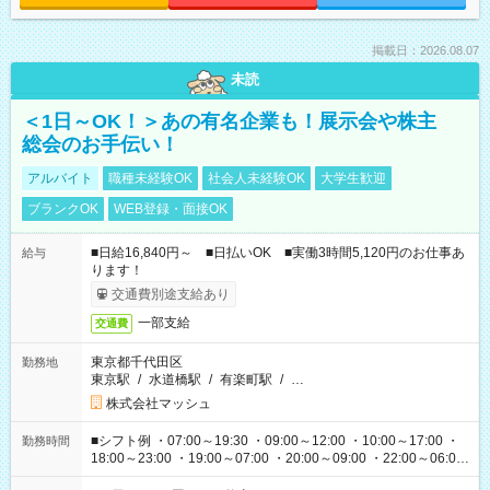
掲載日：2026.08.07
未読
＜1日～OK！＞あの有名企業も！展示会や株主
総会のお手伝い！
アルバイト
職種未経験OK
社会人未経験OK
大学生歓迎
ブランクOK
WEB登録・面接OK
■日給16,840円～ ■日払いOK ■実働3時間5,120円のお仕事あ
給与
ります！
交通費別途支給あり
一部支給
交通費
東京都千代田区
勤務地
東京駅
/
水道橋駅
/
有楽町駅
/
…
株式会社マッシュ
■シフト例 ・07:00～19:30 ・09:00～12:00 ・10:00～17:00 ・
勤務時間
18:00～23:00 ・19:00～07:00 ・20:00～09:00 ・22:00～06:00
etc ★最短で3時間で5,120円のお仕事から 15時間で2万円近く稼