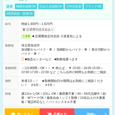
派遣
職種未経験OK
社会人未経験OK
大学生歓迎
ブランクOK
WEB登録・面接OK
時給1,300円～1,625円
給与
交通費別途支給あり
■ 交通費規定内支給 ※派遣先による
交通費
埼玉県加須市
勤務地
加須駅からバイク・車
/
花崎駅からバイク・車
/
新古河駅から
バイク・車
/
…
■物流センターなど ■勤務地選べます
＜1日3時間～OK！＞ ▼ 例えば… ▼ 15:00～18:00 15:00～
勤務時間
22:00 17:00～22:00 など こちら以外の時間もお気軽にご相談く
ださい！
単発1日～！ ★勤務開始日や期間はお気軽にご相談くださ
期間
い！ ＃8月～ ＃9月～
週1日からOK
/
日払いOK
/
履歴書不要
/
40～50代活躍中
/
副
特徴
業・WワークOK
/
服装自由
/
シフト勤務
/
10名以上の大量募
集
/
電話対応なし
/
パソコンスキル不要
気になる！
応募する
詳細へ