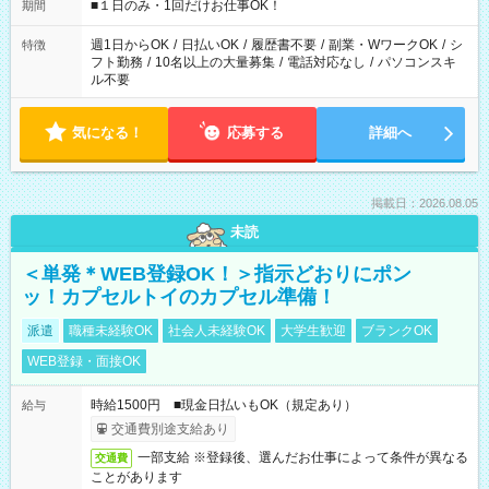
げるお仕事も！ ご希望のお時間に合わせてご紹介！ ※シフトは
■１日のみ・1回だけお仕事OK！
期間
現場によって異なります。 ※勿論、休憩時間はあるのでご安心
ください！
週1日からOK
/
日払いOK
/
履歴書不要
/
副業・WワークOK
/
シ
特徴
フト勤務
/
10名以上の大量募集
/
電話対応なし
/
パソコンスキ
ル不要
気になる！
応募する
詳細へ
掲載日：2026.08.05
未読
＜単発＊WEB登録OK！＞指示どおりにポン
ッ！カプセルトイのカプセル準備！
派遣
職種未経験OK
社会人未経験OK
大学生歓迎
ブランクOK
WEB登録・面接OK
時給1500円 ■現金日払いもOK（規定あり）
給与
交通費別途支給あり
一部支給 ※登録後、選んだお仕事によって条件が異なる
交通費
ことがあります