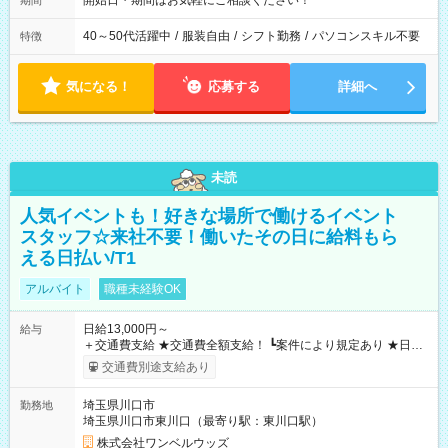
開始日・期間はお気軽にご相談ください！
期間
40～50代活躍中
/
服装自由
/
シフト勤務
/
パソコンスキル不要
特徴
気になる！
応募する
詳細へ
未読
人気イベントも！好きな場所で働けるイベント
スタッフ☆来社不要！働いたその日に給料もら
える日払い/T1
アルバイト
職種未経験OK
日給13,000円～
給与
＋交通費支給 ★交通費全額支給！ ┗案件により規定あり ★日払
いOK！（規定あり） ┗働いたその日に現金GET♪ お仕事後はコ
交通費別途支給あり
ンビニATMから 日払い分を引き落とせます！ 【試用期間】試
用期間なし
埼玉県川口市
勤務地
埼玉県川口市東川口（最寄り駅：東川口駅）
株式会社ワンベルウッズ