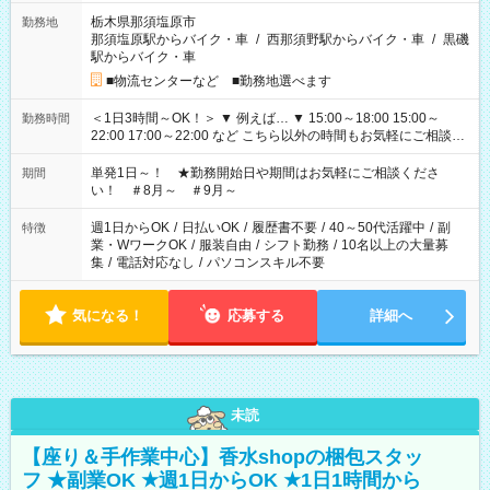
栃木県那須塩原市
勤務地
那須塩原駅からバイク・車
/
西那須野駅からバイク・車
/
黒磯
駅からバイク・車
■物流センターなど ■勤務地選べます
＜1日3時間～OK！＞ ▼ 例えば… ▼ 15:00～18:00 15:00～
勤務時間
22:00 17:00～22:00 など こちら以外の時間もお気軽にご相談く
ださい！
単発1日～！ ★勤務開始日や期間はお気軽にご相談くださ
期間
い！ ＃8月～ ＃9月～
週1日からOK
/
日払いOK
/
履歴書不要
/
40～50代活躍中
/
副
特徴
業・WワークOK
/
服装自由
/
シフト勤務
/
10名以上の大量募
集
/
電話対応なし
/
パソコンスキル不要
気になる！
応募する
詳細へ
未読
【座り＆手作業中心】香水shopの梱包スタッ
フ ★副業OK ★週1日からOK ★1日1時間から