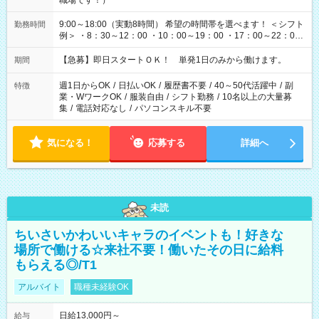
職場です！）
9:00～18:00（実動8時間） 希望の時間帯を選べます！ ＜シフト
勤務時間
例＞ ・8：30～12：00 ・10：00～19：00 ・17：00～22：00
・13：00～22：00 ・22：00～翌6：00 など
【急募】即日スタートＯＫ！ 単発1日のみから働けます。
期間
週1日からOK
/
日払いOK
/
履歴書不要
/
40～50代活躍中
/
副
特徴
業・WワークOK
/
服装自由
/
シフト勤務
/
10名以上の大量募
集
/
電話対応なし
/
パソコンスキル不要
気になる！
応募する
詳細へ
未読
ちいさいかわいいキャラのイベントも！好きな
場所で働ける☆来社不要！働いたその日に給料
もらえる◎/T1
アルバイト
職種未経験OK
日給13,000円～
給与