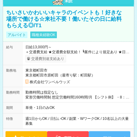
未読
ちいさいかわいいキャラのイベントも！好きな
場所で働ける☆来社不要！働いたその日に給料
もらえる◎/T1
アルバイト
職種未経験OK
日給13,000円～
給与
＋交通費支給 ★交通費全額支給！ ┗案件により規定あり ★日払
いOK！（規定あり） ┗働いたその日に現金GET♪ お仕事後はコ
交通費別途支給あり
ンビニATMから 日払い分を引き落とせます！ 【試用期間】試
用期間なし
東京都町田市
勤務地
東京都町田市原町田（最寄り駅：町田駅）
株式会社ワンベルウッズ
勤務時間は指定なし
勤務時間
変形労働時間制 想定労働時間160時間/月 【シフト例】 ・8：00
～21：00
単発・1日のみOK
期間
週1日からOK / 日払いOK / 副業・WワークOK / 10名以上の大量
特徴
募集