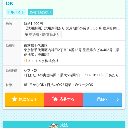
OK
アルバイト
職種未経験OK
時給1,400円～
給与
【試用期間】試用期間あり 試用期間の長さ：1ヶ月 雇用形態、
給与は本採用時と同じです。
交通費別途支給あり
東京都千代田区
勤務地
東京都千代田区内神田2丁目14番12号 星屋第六ビル402号（最
寄り駅：神田駅）
Ａｌｌｅｙ株式会社
シフト制
勤務時間
1日あたりの実働時間：最大5時間/日 11:00-19:00 └1日あたりの
実働時間：1-5時間 └上記の時間帯内であれば、いつでも勤務可
能！ └平日・土曜日の中で、お好きな曜日でご勤務いただけま
週1日からOK / 日払いOK / 副業・WワークOK
特徴
す！ 【シフト例】 ・11:00～14:00 ・16:30～19:00 ・13:00～
18:00 などのように、自由な働き方が可能なお仕事です！
気になる！
応募する
詳細へ
未読