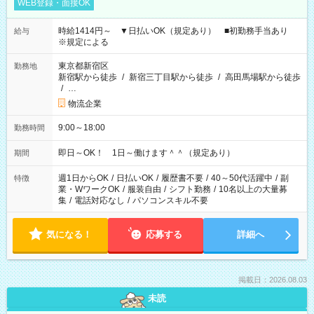
WEB登録・面接OK
時給1414円～ ▼日払いOK（規定あり） ■初勤務手当あり
給与
※規定による
東京都新宿区
勤務地
新宿駅から徒歩
/
新宿三丁目駅から徒歩
/
高田馬場駅から徒歩
/
…
物流企業
9:00～18:00
勤務時間
即日～OK！ 1日～働けます＾＾（規定あり）
期間
週1日からOK
/
日払いOK
/
履歴書不要
/
40～50代活躍中
/
副
特徴
業・WワークOK
/
服装自由
/
シフト勤務
/
10名以上の大量募
集
/
電話対応なし
/
パソコンスキル不要
気になる！
応募する
詳細へ
掲載日：2026.08.03
未読