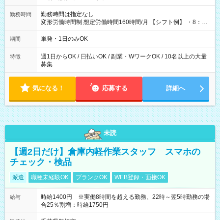
勤務時間は指定なし
勤務時間
変形労働時間制 想定労働時間160時間/月 【シフト例】 ・8：00
～21：00
単発・1日のみOK
期間
週1日からOK / 日払いOK / 副業・WワークOK / 10名以上の大量
特徴
募集
気になる！
応募する
詳細へ
未読
【週2日だけ】倉庫内軽作業スタッフ スマホの
チェック・検品
派遣
職種未経験OK
ブランクOK
WEB登録・面接OK
時給1400円 ※実働8時間を超える勤務、22時～翌5時勤務の場
給与
合25％割増：時給1750円