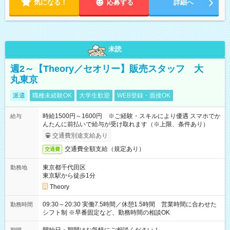
気になる！
応募する
詳細へ
未読
週2～【Theory／セオリー】販売スタッフ 大
丸東京
派遣
職種未経験OK
大学生歓迎
WEB登録・面接OK
時給1500円～1600円 ※ご経験・スキルにより優遇 スマホでか
給与
んたんに前払いで給与が受け取れます（※上限、条件あり）
交通費別途支給あり
交通費全額支給（規定あり）
交通費
東京都千代田区
勤務地
東京駅から徒歩1分
Theory
09:30～20:30 実働7.5時間／休憩1.5時間 営業時間に合わせた
勤務時間
シフト制 ※早番固定など、勤務時間の相談OK