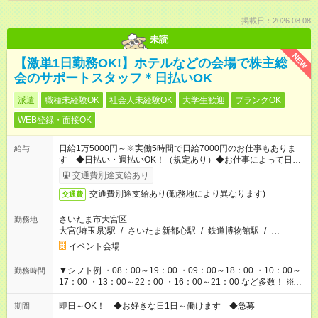
掲載日：2026.08.08
未読
NEW
【激単1日勤務OK!】ホテルなどの会場で株主総
会のサポートスタッフ＊日払いOK
派遣
職種未経験OK
社会人未経験OK
大学生歓迎
ブランクOK
WEB登録・面接OK
日給1万5000円～※実働5時間で日給7000円のお仕事もありま
給与
す ◆日払い・週払いOK！（規定あり）◆お仕事によって日給も
異なります
交通費別途支給あり
交通費別途支給あり(勤務地により異なります)
交通費
さいたま市大宮区
勤務地
大宮(埼玉県)駅
/
さいたま新都心駅
/
鉄道博物館駅
/
…
イベント会場
▼シフト例 ・08：00～19：00 ・09：00～18：00 ・10：00～
勤務時間
17：00 ・13：00～22：00 ・16：00～21：00 など多数！ ※お
仕事により勤務時間が異なります
即日～OK！ ◆お好きな日1日～働けます ◆急募
期間