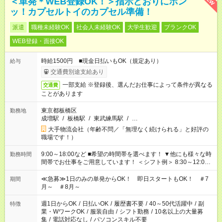
＜単発＊WEB登録OK！＞指示どおりにポン
ッ！カプセルトイのカプセル準備！
派遣
職種未経験OK
社会人未経験OK
大学生歓迎
ブランクOK
WEB登録・面接OK
時給1500円 ■現金日払いもOK（規定あり）
給与
交通費別途支給あり
一部支給 ※登録後、選んだお仕事によって条件が異なる
交通費
ことがあります
東京都板橋区
勤務地
成増駅
/
板橋駅
/
東武練馬駅
/
…
大手物流会社（年齢不問／「無理なく続けられる」と好評の
職場です！）
9:00～18:00など ■希望の時間帯を選べます！ ▼他にも様々な時
勤務時間
間帯でお仕事をご用意しています！ ＜シフト例＞ 8:30～12:00
17:00～22:00 13:00～22:00 22:00～翌6:00 など
≪急募≫1日のみの単発からOK！ 即日スタートもOK！ ＃7
期間
月～ ＃8月～
週1日からOK
/
日払いOK
/
履歴書不要
/
40～50代活躍中
/
副
特徴
業・WワークOK
/
服装自由
/
シフト勤務
/
10名以上の大量募
集
/
電話対応なし
/
パソコンスキル不要