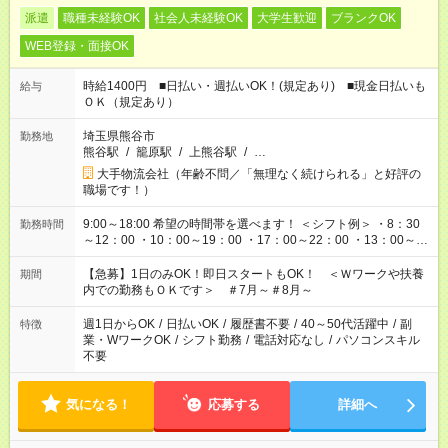
派遣
職種未経験OK
社会人未経験OK
大学生歓迎
ブランクOK
WEB登録・面接OK
時給1400円 ■日払い・週払いOK！(規定あり) ■現金日払いも
給与
ＯＫ（規定あり）
埼玉県熊谷市
勤務地
熊谷駅
/
籠原駅
/
上熊谷駅
/
…
大手物流会社（年齢不問／「無理なく続けられる」と好評の
職場です！）
9:00～18:00 希望の時間帯を選べます！ ＜シフト例＞ ・8：30
勤務時間
～12：00 ・10：00～19：00 ・17：00～22：00 ・13：00～
22：00 ・22：00～翌6：00 など
【急募】1日のみOK！即日スタートもOK！ ＜Ｗワークや扶養
期間
内での勤務もＯＫです＞ ＃7月～＃8月～
週1日からOK
/
日払いOK
/
履歴書不要
/
40～50代活躍中
/
副
特徴
業・WワークOK
/
シフト勤務
/
電話対応なし
/
パソコンスキル
不要
気になる！
応募する
詳細へ