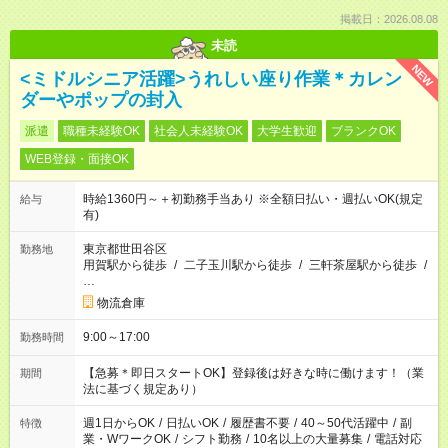
掲載日：2026.08.08
未読
NEW
<ミドルシニア活躍>うれしい座り作業＊カレン
ダーやポップの封入
派遣
職種未経験OK
社会人未経験OK
大学生歓迎
ブランクOK
WEB登録・面接OK
時給1360円～＋初勤務手当あり ※全額日払い・週払いOK(規定
給与
有)
東京都世田谷区
勤務地
用賀駅から徒歩
/
二子玉川駅から徒歩
/
三軒茶屋駅から徒歩
/
…
物流倉庫
9:00～17:00
勤務時間
【急募＊即日スタートOK】登録後は好きな時に働けます！（業
期間
法に基づく規定あり）
週1日からOK
/
日払いOK
/
履歴書不要
/
40～50代活躍中
/
副
特徴
業・WワークOK
/
シフト勤務
/
10名以上の大量募集
/
電話対応