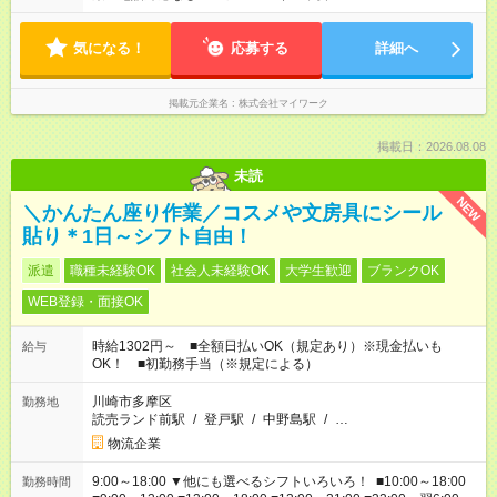
気になる！
応募する
詳細へ
掲載元企業名
株式会社マイワーク
掲載日：2026.08.08
未読
NEW
＼かんたん座り作業／コスメや文房具にシール
貼り＊1日～シフト自由！
派遣
職種未経験OK
社会人未経験OK
大学生歓迎
ブランクOK
WEB登録・面接OK
時給1302円～ ■全額日払いOK（規定あり）※現金払いも
給与
OK！ ■初勤務手当（※規定による）
川崎市多摩区
勤務地
読売ランド前駅
/
登戸駅
/
中野島駅
/
…
物流企業
9:00～18:00 ▼他にも選べるシフトいろいろ！ ■10:00～18:00
勤務時間