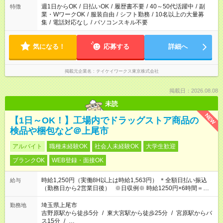
週1日からOK
/
日払いOK
/
履歴書不要
/
40～50代活躍中
/
副
特徴
業・WワークOK
/
服装自由
/
シフト勤務
/
10名以上の大量募
集
/
電話対応なし
/
パソコンスキル不要
気になる！
応募する
詳細へ
掲載元企業名
テイケイワークス東京株式会社
掲載日：2026.08.08
未読
NEW
【1日～OK！】工場内でドラッグストア商品の
検品や梱包など＠上尾市
アルバイト
職種未経験OK
社会人未経験OK
大学生歓迎
ブランクOK
WEB登録・面接OK
時給1,250円（実働8H以上は時給1,563円） ＊全額日払い振込
給与
（勤務日から2営業日後） ※日収例※ 時給1250円×6時間＝日収
7500円
埼玉県上尾市
勤務地
吉野原駅から徒歩5分
/
東大宮駅から徒歩25分
/
宮原駅からバ
ス15分
/
…