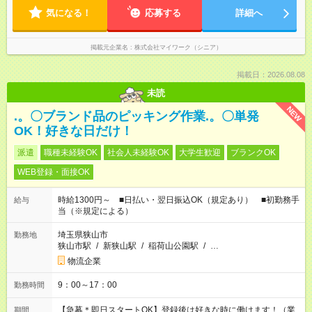
気になる！
応募する
詳細へ
掲載元企業名
株式会社マイワーク（シニア）
掲載日：2026.08.08
未読
NEW
.。〇ブランド品のピッキング作業.。〇単発
OK！好きな日だけ！
派遣
職種未経験OK
社会人未経験OK
大学生歓迎
ブランクOK
WEB登録・面接OK
時給1300円～ ■日払い・翌日振込OK（規定あり） ■初勤務手
給与
当（※規定による）
埼玉県狭山市
勤務地
狭山市駅
/
新狭山駅
/
稲荷山公園駅
/
…
物流企業
9：00～17：00
勤務時間
【急募＊即日スタートOK】登録後は好きな時に働けます！（業
期間