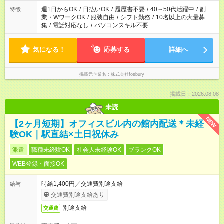
週1日からOK
/
日払いOK
/
履歴書不要
/
40～50代活躍中
/
副
特徴
業・WワークOK
/
服装自由
/
シフト勤務
/
10名以上の大量募
集
/
電話対応なし
/
パソコンスキル不要
気になる！
応募する
詳細へ
掲載元企業名
株式会社fosbury
掲載日：2026.08.08
未読
NEW
【2ヶ月短期】オフィスビル内の館内配送＊未経
験OK｜駅直結×土日祝休み
派遣
職種未経験OK
社会人未経験OK
ブランクOK
WEB登録・面接OK
時給1,400円／交通費別途支給
給与
交通費別途支給あり
別途支給
交通費