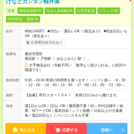
けなどカンタン軽作業
派遣
職種未経験OK
社会人未経験OK
大学生歓迎
ブランクOK
WEB登録・面接OK
時給1400円 ■日払い・週払いOK！(規定あり) ■現金日払いも
給与
OK（規定あり）
交通費別途支給あり
横浜市西区
勤務地
横浜駅
/
戸部駅
/
みなとみらい駅
/
…
大手物流会社（年齢不問／「無理なく続けられる」と好評の
職場です）
9:00～18:00 希望の時間帯を選べます！ ＜シフト例＞ ・8：30
勤務時間
～12：00 ・10：00～19：00 ・17：00～22：00 ・13：00～
22：00 ・22：00～翌6：00 など
【急募】即日スタートＯＫ！ 単発1日のみから働けます。
期間
週1日からOK
/
日払いOK
/
履歴書不要
/
40～50代活躍中
/
副
特徴
業・WワークOK
/
服装自由
/
シフト勤務
/
10名以上の大量募
集
/
電話対応なし
/
パソコンスキル不要
気になる！
応募する
詳細へ