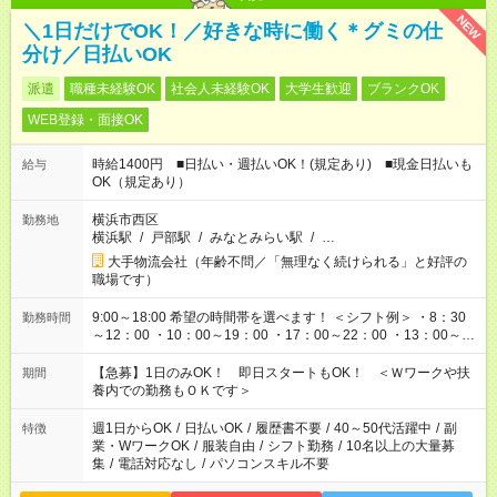
NEW
＼1日だけでOK！／好きな時に働く＊グミの仕
分け／日払いOK
派遣
職種未経験OK
社会人未経験OK
大学生歓迎
ブランクOK
WEB登録・面接OK
時給1400円 ■日払い・週払いOK！(規定あり) ■現金日払いも
給与
OK（規定あり）
横浜市西区
勤務地
横浜駅
/
戸部駅
/
みなとみらい駅
/
…
大手物流会社（年齢不問／「無理なく続けられる」と好評の
職場です）
9:00～18:00 希望の時間帯を選べます！ ＜シフト例＞ ・8：30
勤務時間
～12：00 ・10：00～19：00 ・17：00～22：00 ・13：00～
22：00 ・22：00～翌6：00 など
【急募】1日のみOK！ 即日スタートもOK！ ＜Ｗワークや扶
期間
養内での勤務もＯＫです＞
週1日からOK
/
日払いOK
/
履歴書不要
/
40～50代活躍中
/
副
特徴
業・WワークOK
/
服装自由
/
シフト勤務
/
10名以上の大量募
集
/
電話対応なし
/
パソコンスキル不要