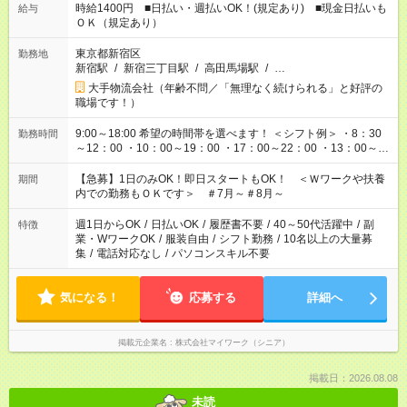
時給1400円 ■日払い・週払いOK！(規定あり) ■現金日払いも
給与
ＯＫ（規定あり）
東京都新宿区
勤務地
新宿駅
/
新宿三丁目駅
/
高田馬場駅
/
…
大手物流会社（年齢不問／「無理なく続けられる」と好評の
職場です！）
9:00～18:00 希望の時間帯を選べます！ ＜シフト例＞ ・8：30
勤務時間
～12：00 ・10：00～19：00 ・17：00～22：00 ・13：00～
22：00 ・22：00～翌6：00 など
【急募】1日のみOK！即日スタートもOK！ ＜Ｗワークや扶養
期間
内での勤務もＯＫです＞ ＃7月～＃8月～
週1日からOK
/
日払いOK
/
履歴書不要
/
40～50代活躍中
/
副
特徴
業・WワークOK
/
服装自由
/
シフト勤務
/
10名以上の大量募
集
/
電話対応なし
/
パソコンスキル不要
気になる！
応募する
詳細へ
掲載元企業名
株式会社マイワーク（シニア）
掲載日：2026.08.08
未読