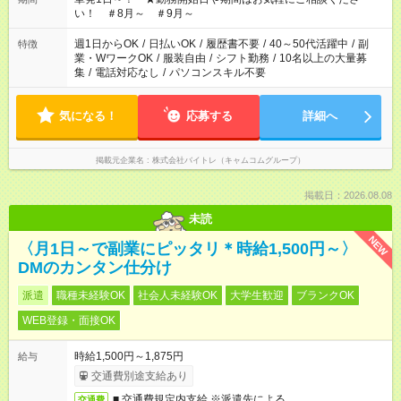
い！ ＃8月～ ＃9月～
週1日からOK
/
日払いOK
/
履歴書不要
/
40～50代活躍中
/
副
特徴
業・WワークOK
/
服装自由
/
シフト勤務
/
10名以上の大量募
集
/
電話対応なし
/
パソコンスキル不要
気になる！
応募する
詳細へ
掲載元企業名
株式会社バイトレ（キャムコムグループ）
掲載日：2026.08.08
未読
NEW
〈月1日～で副業にピッタリ＊時給1,500円～〉
DMのカンタン仕分け
派遣
職種未経験OK
社会人未経験OK
大学生歓迎
ブランクOK
WEB登録・面接OK
時給1,500円～1,875円
給与
交通費別途支給あり
■ 交通費規定内支給 ※派遣先による
交通費