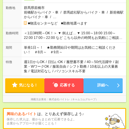
群馬県前橋市
勤務地
前橋駅からバイク・車
/
群馬総社駅からバイク・車
/
新前橋駅
からバイク・車
/
…
■物流センターなど ■勤務地選べます
＜1日3時間～OK！＞ ▼ 例えば… ▼ 15:00～18:00 15:00～
勤務時間
22:00 17:00～22:00 など こちら以外の時間もお気軽にご相談く
ださい！
単発1日～！ ★勤務開始日や期間はお気軽にご相談くださ
期間
い！ ＃8月～ ＃9月～
週1日からOK
/
日払いOK
/
履歴書不要
/
40～50代活躍中
/
副
特徴
業・WワークOK
/
服装自由
/
シフト勤務
/
10名以上の大量募
集
/
電話対応なし
/
パソコンスキル不要
気になる！
応募する
詳細へ
掲載元企業名
株式会社バイトレ（キャムコムグループ）
興味のあるバイト
は、とりあえず保存しよう♪
保存した求人は、後からまとめて応募できるよ。
企業からアプローチが届くことも！