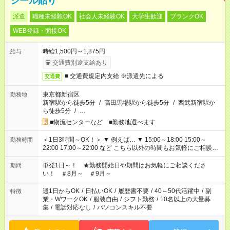
シール貼り
派遣
職種未経験OK
社会人未経験OK
大学生歓迎
ブランクOK
WEB登録・面接OK
時給1,500円～1,875円
給与
交通費別途支給あり
■ 交通費規定内支給 ※派遣先による
交通費
東京都新宿区
勤務地
新宿駅から徒歩5分
/
高田馬場駅から徒歩5分
/
西武新宿駅か
ら徒歩5分
/
…
■物流センターなど ■勤務地選べます
＜1日3時間～OK！＞ ▼ 例えば… ▼ 15:00～18:00 15:00～
勤務時間
22:00 17:00～22:00 など こちら以外の時間もお気軽にご相談く
ださい！
単発1日～！ ★勤務開始日や期間はお気軽にご相談くださ
期間
い！ ＃8月～ ＃9月～
週1日からOK
/
日払いOK
/
履歴書不要
/
40～50代活躍中
/
副
特徴
業・WワークOK
/
服装自由
/
シフト勤務
/
10名以上の大量募
集
/
電話対応なし
/
パソコンスキル不要