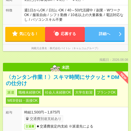
週1日からOK
/
日払いOK
/
40～50代活躍中
/
副業・Wワーク
特徴
OK
/
服装自由
/
シフト勤務
/
10名以上の大量募集
/
電話対応な
し
/
パソコンスキル不要
気になる！
応募する
詳細へ
掲載元企業名
株式会社バイトレ（キャムコムグループ）
掲載日：2026.08.08
未読
NEW
〈カンタン作業！〉スキマ時間にサクッと＊DM
の仕分け
派遣
職種未経験OK
社会人未経験OK
大学生歓迎
ブランクOK
WEB登録・面接OK
時給1,500円～1,875円
給与
交通費別途支給あり
■ 交通費規定内支給 ※派遣先による
交通費