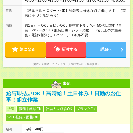
■9:00～12:00 ■13:00～18:00 ■13:00～21:00 ■22:00～翌6:00
など あなたの希望を教えてください！
【急募＊即日スタートOK】登録後は好きな時に働けます！（業
期間
法に基づく規定あり）
週1日からOK
/
日払いOK
/
履歴書不要
/
40～50代活躍中
/
副
特徴
業・WワークOK
/
服装自由
/
シフト勤務
/
10名以上の大量募
集
/
電話対応なし
/
パソコンスキル不要
気になる！
応募する
詳細へ
掲載元企業名
テイケイワークス株式会社（募集担当）
未読
給与即払いOK！高時給！土日休み！日勤のお仕
事！組立作業
派遣
職種未経験OK
社会人未経験OK
ブランクOK
WEB登録・面接OK
時給1500円
給与