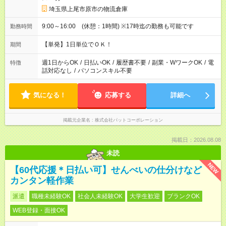
埼玉県上尾市原市の物流倉庫
9:00～16:00 (休憩：1時間) ※17時迄の勤務も可能です
勤務時間
【単発】1日単位でＯＫ！
期間
週1日からOK
/
日払いOK
/
履歴書不要
/
副業・WワークOK
/
電
特徴
話対応なし
/
パソコンスキル不要
気になる！
応募する
詳細へ
掲載元企業名
株式会社パットコーポレーション
掲載日：2026.08.08
未読
NEW
【60代応援＊日払い可】せんべいの仕分けなど
カンタン軽作業
派遣
職種未経験OK
社会人未経験OK
大学生歓迎
ブランクOK
WEB登録・面接OK