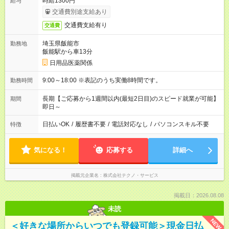
時給1300円
給与
交通費別途支給あり
交通費支給有り
交通費
埼玉県飯能市
勤務地
飯能駅から車13分
日用品医薬関係
9:00～18:00 ※表記のうち実働8時間です。
勤務時間
長期【ご応募から1週間以内(最短2日目)のスピード就業が可能】
期間
即日～
日払いOK
/
履歴書不要
/
電話対応なし
/
パソコンスキル不要
特徴
気になる！
応募する
詳細へ
掲載元企業名
株式会社テクノ・サービス
掲載日：2026.08.08
未読
NEW
＜好きな場所からいつでも登録可能＞現金日払