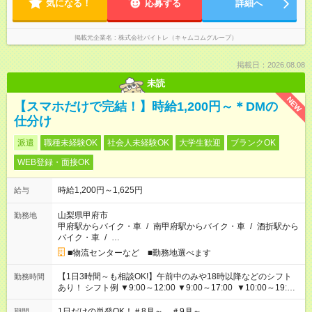
気になる！
応募する
詳細へ
掲載元企業名
株式会社バイトレ（キャムコムグループ）
掲載日：2026.08.08
未読
NEW
【スマホだけで完結！】時給1,200円～＊DMの
仕分け
派遣
職種未経験OK
社会人未経験OK
大学生歓迎
ブランクOK
WEB登録・面接OK
時給1,200円～1,625円
給与
山梨県甲府市
勤務地
甲府駅からバイク・車
/
南甲府駅からバイク・車
/
酒折駅から
バイク・車
/
…
■物流センターなど ■勤務地選べます
【1日3時間～も相談OK!】午前中のみや18時以降などのシフト
勤務時間
あり！ シフト例 ▼9:00～12:00 ▼9:00～17:00 ▼10:00～19:00
▼18:00～21:00
1日だけの単発OK！＃8月～ ＃9月～
期間