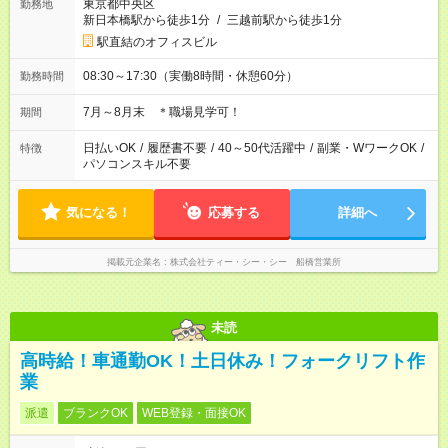
東京都中央区
勤務地
新日本橋駅から徒歩1分
/
三越前駅から徒歩1分
駅直結のオフィスビル
08:30～17:30（実働8時間・休憩60分）
勤務時間
7月～8月末 ＊職場見学可！
期間
日払いOK
/
履歴書不要
/
40～50代活躍中
/
副業・WワークOK
/
特徴
パソコンスキル不要
気になる！
応募する
詳細へ
掲載元企業名
株式会社ティー・シー・シー 船橋営業所
未読
高時給！車通勤OK！土日休み！フォークリフト作
業
派遣
ブランクOK
WEB登録・面接OK