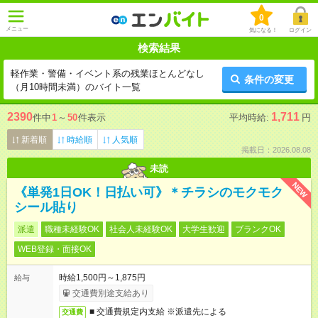
0
メニュー
気になる！
ログイン
検索結果
軽作業・警備・イベント系の残業ほとんどなし
条件の変更
（月10時間未満）のバイト一覧
2390
1,711
件中
1
～
50
件表示
平均時給:
円
新着順
時給順
人気順
掲載日：2026.08.08
未読
NEW
《単発1日OK！日払い可》＊チラシのモクモク
シール貼り
派遣
職種未経験OK
社会人未経験OK
大学生歓迎
ブランクOK
WEB登録・面接OK
時給1,500円～1,875円
給与
交通費別途支給あり
■ 交通費規定内支給 ※派遣先による
交通費