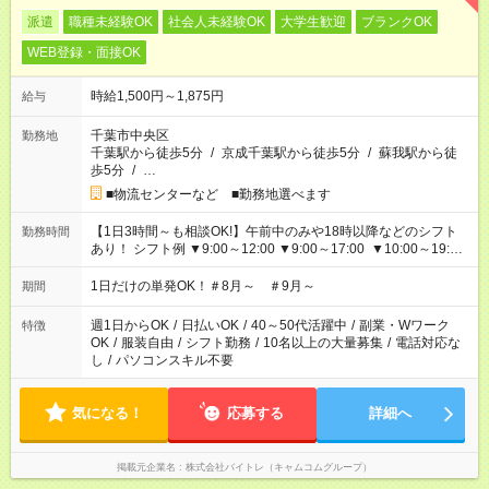
派遣
職種未経験OK
社会人未経験OK
大学生歓迎
ブランクOK
WEB登録・面接OK
時給1,500円～1,875円
給与
千葉市中央区
勤務地
千葉駅から徒歩5分
/
京成千葉駅から徒歩5分
/
蘇我駅から徒
歩5分
/
…
■物流センターなど ■勤務地選べます
【1日3時間～も相談OK!】午前中のみや18時以降などのシフト
勤務時間
あり！ シフト例 ▼9:00～12:00 ▼9:00～17:00 ▼10:00～19:00
▼18:00～21:00
1日だけの単発OK！＃8月～ ＃9月～
期間
週1日からOK
/
日払いOK
/
40～50代活躍中
/
副業・Wワーク
特徴
OK
/
服装自由
/
シフト勤務
/
10名以上の大量募集
/
電話対応な
し
/
パソコンスキル不要
気になる！
応募する
詳細へ
掲載元企業名
株式会社バイトレ（キャムコムグループ）