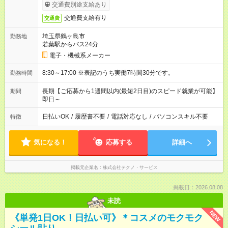
交通費別途支給あり
交通費支給有り
交通費
埼玉県鶴ヶ島市
勤務地
若葉駅からバス24分
電子・機械系メーカー
8:30～17:00 ※表記のうち実働7時間30分です。
勤務時間
長期【ご応募から1週間以内(最短2日目)のスピード就業が可能】
期間
即日～
日払いOK
/
履歴書不要
/
電話対応なし
/
パソコンスキル不要
特徴
気になる！
応募する
詳細へ
掲載元企業名
株式会社テクノ・サービス
掲載日：2026.08.08
未読
NEW
《単発1日OK！日払い可》＊コスメのモクモク