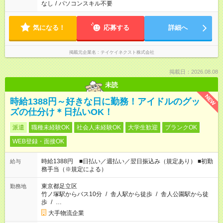
なし
/
パソコンスキル不要
気になる！
応募する
詳細へ
掲載元企業名
テイケイネクスト株式会社
掲載日：2026.08.08
未読
NEW
時給1388円～好きな日に勤務！アイドルのグッ
ズの仕分け＊日払いOK！
派遣
職種未経験OK
社会人未経験OK
大学生歓迎
ブランクOK
WEB登録・面接OK
時給1388円 ■日払い／週払い／翌日振込み（規定あり） ■初勤
給与
務手当（※規定による）
東京都足立区
勤務地
竹ノ塚駅からバス10分
/
舎人駅から徒歩
/
舎人公園駅から徒
歩
/
…
大手物流企業