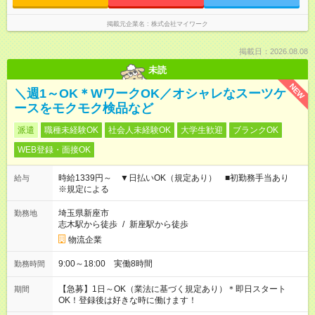
掲載元企業名
株式会社マイワーク
掲載日：2026.08.08
未読
NEW
＼週1～OK＊WワークOK／オシャレなスーツケ
ースをモクモク検品など
派遣
職種未経験OK
社会人未経験OK
大学生歓迎
ブランクOK
WEB登録・面接OK
時給1339円～ ▼日払いOK（規定あり） ■初勤務手当あり
給与
※規定による
埼玉県新座市
勤務地
志木駅から徒歩
/
新座駅から徒歩
物流企業
9:00～18:00 実働8時間
勤務時間
【急募】1日～OK（業法に基づく規定あり）＊即日スタート
期間
OK！登録後は好きな時に働けます！