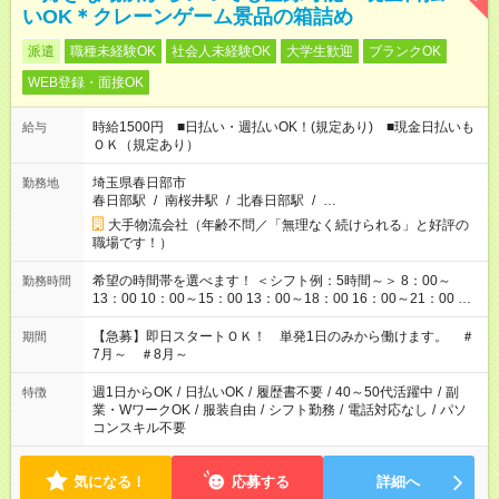
いOK＊クレーンゲーム景品の箱詰め
派遣
職種未経験OK
社会人未経験OK
大学生歓迎
ブランクOK
WEB登録・面接OK
時給1500円 ■日払い・週払いOK！(規定あり) ■現金日払いも
給与
ＯＫ（規定あり）
埼玉県春日部市
勤務地
春日部駅
/
南桜井駅
/
北春日部駅
/
…
大手物流会社（年齢不問／「無理なく続けられる」と好評の
職場です！）
希望の時間帯を選べます！ ＜シフト例：5時間～＞ 8：00～
勤務時間
13：00 10：00～15：00 13：00～18：00 16：00～21：00 ＜
シフト例：8時間～＞ ・10：00～19：00 ・13：00～22：00 ・
22：00～翌6：00 など！是非ご希望をお聞かせください！
【急募】即日スタートＯＫ！ 単発1日のみから働けます。 ＃
期間
7月～ ＃8月～
週1日からOK
/
日払いOK
/
履歴書不要
/
40～50代活躍中
/
副
特徴
業・WワークOK
/
服装自由
/
シフト勤務
/
電話対応なし
/
パソ
コンスキル不要
気になる！
応募する
詳細へ