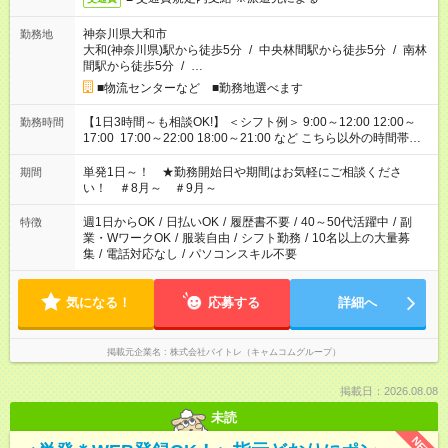
神奈川県大和市
勤務地
大和(神奈川県)駅から徒歩5分
/
中央林間駅から徒歩5分
/
南林
間駅から徒歩5分
/
…
■物流センターなど ■勤務地選べます
【1日3時間～も相談OK!】 ＜シフト例＞ 9:00～12:00 12:00～
勤務時間
17:00 17:00～22:00 18:00～21:00 など こちら以外の時間帯も
お気軽にご相談ください！
単発1日～！ ★勤務開始日や期間はお気軽にご相談くださ
期間
い！ ＃8月～ ＃9月～
週1日からOK
/
日払いOK
/
履歴書不要
/
40～50代活躍中
/
副
特徴
業・WワークOK
/
服装自由
/
シフト勤務
/
10名以上の大量募
集
/
電話対応なし
/
パソコンスキル不要
気になる！
応募する
詳細へ
掲載元企業名
株式会社バイトレ（キャムコムグループ）
掲載日：2026.08.08
未読
NEW