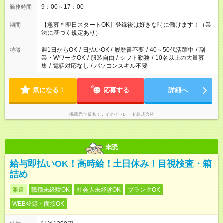
9：00～17：00
勤務時間
【急募＊即日スタートOK】登録後は好きな時に働けます！（業
期間
法に基づく規定あり）
週1日からOK
/
日払いOK
/
履歴書不要
/
40～50代活躍中
/
副
特徴
業・WワークOK
/
服装自由
/
シフト勤務
/
10名以上の大量募
集
/
電話対応なし
/
パソコンスキル不要
気になる！
応募する
詳細へ
掲載元企業名
テイケイトレード株式会社
未読
給与即払いOK！高時給！土日休み！目視検査・箱
詰め
派遣
職種未経験OK
社会人未経験OK
ブランクOK
WEB登録・面接OK