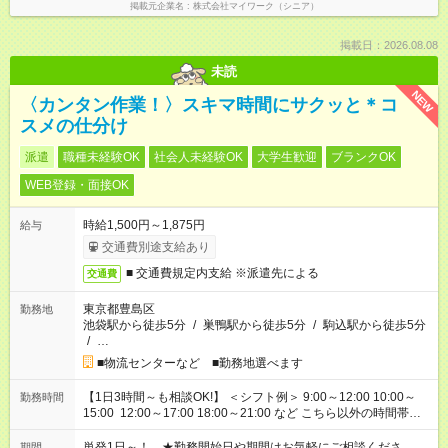
掲載元企業名
株式会社マイワーク（シニア）
掲載日：2026.08.08
未読
NEW
〈カンタン作業！〉スキマ時間にサクッと＊コ
スメの仕分け
派遣
職種未経験OK
社会人未経験OK
大学生歓迎
ブランクOK
WEB登録・面接OK
時給1,500円～1,875円
給与
交通費別途支給あり
■ 交通費規定内支給 ※派遣先による
交通費
東京都豊島区
勤務地
池袋駅から徒歩5分
/
巣鴨駅から徒歩5分
/
駒込駅から徒歩5分
/
…
■物流センターなど ■勤務地選べます
【1日3時間～も相談OK!】 ＜シフト例＞ 9:00～12:00 10:00～
勤務時間
15:00 12:00～17:00 18:00～21:00 など こちら以外の時間帯も
お気軽にご相談ください！
単発1日～！ ★勤務開始日や期間はお気軽にご相談くださ
期間