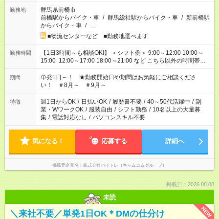
群馬県前橋市
勤務地
前橋駅からバイク・車
/
群馬総社駅からバイク・車
/
新前橋駅
からバイク・車
/
…
■物流センターなど ■勤務地選べます
【1日3時間～も相談OK!】 ＜シフト例＞ 9:00～12:00 10:00～
勤務時間
15:00 12:00～17:00 18:00～21:00 など こちら以外の時間帯も
お気軽にご相談ください！
単発1日～！ ★勤務開始日や期間はお気軽にご相談くださ
期間
い！ ＃8月～ ＃9月～
週1日からOK
/
日払いOK
/
履歴書不要
/
40～50代活躍中
/
副
特徴
業・WワークOK
/
服装自由
/
シフト勤務
/
10名以上の大量募
集
/
電話対応なし
/
パソコンスキル不要
気になる！
応募する
詳細へ
掲載元企業名
株式会社バイトレ（キャムコムグループ）
掲載日：2026.08.08
未読
NEW
＼来社不要／単発1日OK＊DMの仕分け