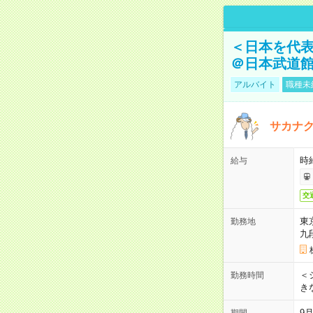
＜日本を代
＠日本武道
アルバイト
職種未
サカナク
時
給与
交
東
勤務地
九
＜シ
勤務時間
き
9
期間