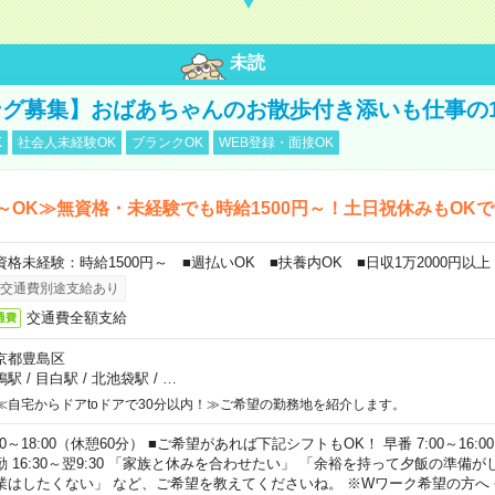
未読
グ募集】おばあちゃんのお散歩付き添いも仕事の
K
社会人未経験OK
ブランクOK
WEB登録・面接OK
～OK≫無資格・未経験でも時給1500円～！土日祝休みもOK
資格未経験：時給1500円～ ■週払いOK ■扶養内OK ■日収1万2000円以上
交通費別途支給あり
交通費全額支給
通費
京都豊島区
鴨駅
/
目白駅
/
北池袋駅
/
…
≪自宅からドアtoドアで30分以内！≫ご希望の勤務地を紹介します。
00～18:00（休憩60分） ■ご希望があれば下記シフトもOK！ 早番 7:00～16:00 遅
勤 16:30～翌9:30 「家族と休みを合わせたい」 「余裕を持って夕飯の準備
業はしたくない」 など、ご希望を教えてくださいね。 ※Wワーク希望の方へ