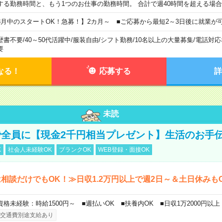
する勤務時間と、もう1つのお仕事の勤務時間。 合計で週40時間を超える場
8月中のスタートOK！急募！】2カ月～ ■ご応募から最短2～3日後に就業が
歴書不要
/
40～50代活躍中
/
服装自由
/
シフト勤務
/
10名以上の大量募集
/
電話対応
要
なる！
応募する
詳
未読
全員に【現金2千円相当プレゼント】生活のお手
K
社会人未経験OK
ブランクOK
WEB登録・面接OK
相談だけでもOK！≫日収1.2万円以上で週2日～＆土日休みも
資格未経験：時給1500円～ ■週払いOK ■扶養内OK ■日収1万2000円以上
交通費別途支給あり