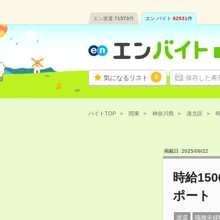
エン派遣
71573
件
エン バイト
82531
件
0
気になるリスト
保存した希
バイトTOP
関東
神奈川県
港北区
時
掲載日 :
2025
/
09
/
22
時給15
ポート
派遣
職種未経