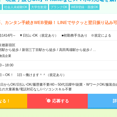
K
社会人未経験OK
大学生歓迎
ブランクOK
WEB登録・面接OK
、カンタン手続きWEB登録！ LINEでサクッと翌日振り込み
給1414円～ ▼日払いOK（規定あり） ■初勤務手当あり ※規定による
京都新宿区
宿駅から徒歩
/
新宿三丁目駅から徒歩
/
高田馬場駅から徒歩
/
…
物流企業
00～18:00
日～OK！ 1日～働けます＾＾（規定あり）
1日からOK
/
日払いOK
/
履歴書不要
/
40～50代活躍中
/
副業・WワークOK
/
服装自
上の大量募集
/
電話対応なし
/
パソコンスキル不要
なる！
応募する
詳