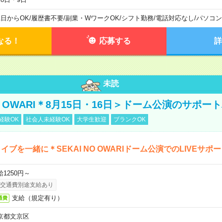
1日からOK
/
履歴書不要
/
副業・WワークOK
/
シフト勤務
/
電話対応なし
/
パソコン
なる！
応募する
詳
未読
NO OWARI＊8月15日・16日＞ドーム公演のサポー
経験OK
社会人未経験OK
大学生歓迎
ブランクOK
イブを一緒に＊SEKAI NO OWARIドーム公演でのLIVEサポ
給1250円～
交通費別途支給あり
支給（規定有り）
通費
京都文京区