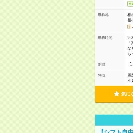
交
相
勤務地
相
9:
勤務時間
「
な
も
【
期間
履
特徴
不
気に
【シフト自由