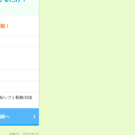
可能！
由
/
シフト勤務
/
10名
細へ
掲載日：2026.08.03