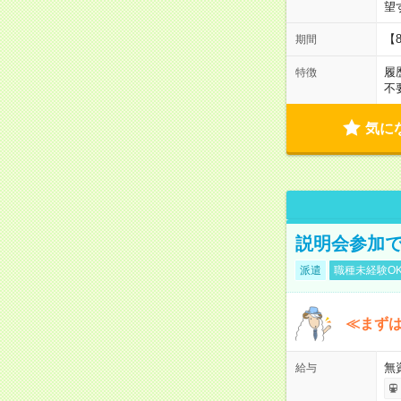
望
【
期間
履
特徴
不
気に
説明会参加で
派遣
職種未経験O
≪まずは
無
給与