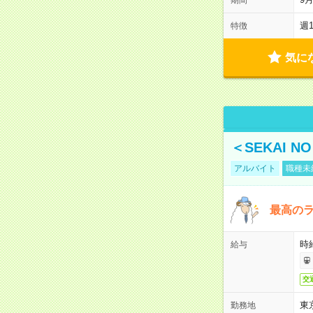
週
特徴
気に
＜SEKAI 
アルバイト
職種未
最高のラ
時
給与
交
東
勤務地