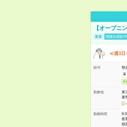
【オープニン
派遣
職種未経験O
≪週3日
無
給与
交
東
勤務地
巣
9:
勤務時間
夜
残