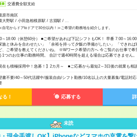
交通費全額支給
通費
模原市南区
模大野駅
/
小田急相模原駅
/
古淵駅
/
…
≪自宅からドアtoドアで30分以内！≫ご希望の勤務地を紹介します。
00～18:00（休憩60分） ■ご希望があれば下記シフトもOK！ 早番 7:00～16:00 遅
家族と休みを合わせたい」 「余裕を持って夕飯の準備がしたい」 「できれば
ど、ご希望を教えてくださいね。 ※Wワーク希望の方へ 今ご覧のお仕事で希
う1つのお仕事の勤務時間。 合計で週40時間を超える場合は応募できません。
現在も積極採用中！急募！】2カ月～ ■ご応募から最短2～3日後の就業も相
歴書不要
/
40～50代活躍中
/
服装自由
/
シフト勤務
/
10名以上の大量募集
/
電話対応
要
なる！
応募する
詳
未読
・現金手渡しOK】iPhoneなどスマホの充電を繋