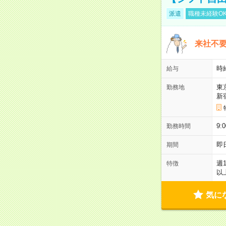
派遣
職種未経験O
来社不要
時
給与
東
勤務地
新
9:
勤務時間
即
期間
週
特徴
以
気に