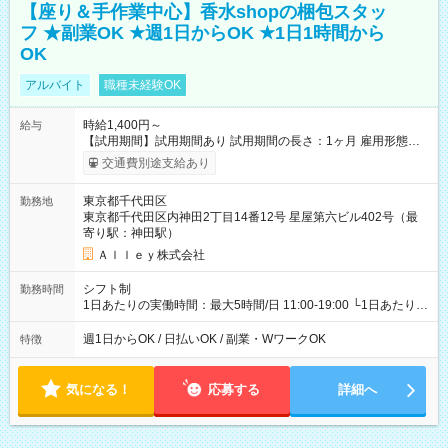
【座り＆手作業中心】香水shopの梱包スタッ
フ ★副業OK ★週1日からOK ★1日1時間から
OK
アルバイト
職種未経験OK
時給1,400円～
給与
【試用期間】試用期間あり 試用期間の長さ：1ヶ月 雇用形態、
給与は本採用時と同じです。
交通費別途支給あり
東京都千代田区
勤務地
東京都千代田区内神田2丁目14番12号 星屋第六ビル402号（最
寄り駅：神田駅）
Ａｌｌｅｙ株式会社
シフト制
勤務時間
1日あたりの実働時間：最大5時間/日 11:00-19:00 └1日あたりの
実働時間：1-5時間 └上記の時間帯内であれば、いつでも勤務可
能！ └平日・土曜日の中で、お好きな曜日でご勤務いただけま
週1日からOK / 日払いOK / 副業・WワークOK
特徴
す！ 【シフト例】 ・11:00～14:00 ・16:30～19:00 ・13:00～
18:00 などのように、自由な働き方が可能なお仕事です！
気になる！
応募する
詳細へ