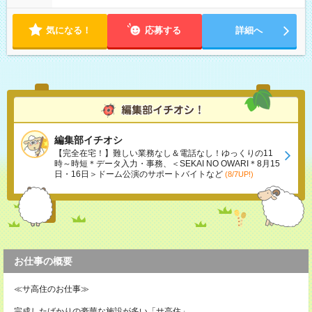
気になる！
応募する
詳細へ
編集部イチオシ
【完全在宅！】難しい業務なし＆電話なし！ゆっくりの11
時～時短＊データ入力・事務、＜SEKAI NO OWARI＊8月15
日・16日＞ドーム公演のサポートバイトなど
(8/7UP!)
お仕事の概要
≪サ高住のお仕事≫
完成したばかりの豪華な施設が多い「サ高住」。