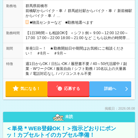
群馬県前橋市
勤務地
前橋駅からバイク・車
/
群馬総社駅からバイク・車
/
新前橋駅
からバイク・車
/
…
■物流センターなど ■勤務地選べます
【1日3時間～も相談OK!】 ＜シフト例＞ 9:00～12:00 12:00～
勤務時間
17:00 17:00～22:00 18:00～21:00 など こちら以外の時間帯も
お気軽にご相談ください！
単発1日～！ ★勤務開始日や期間はお気軽にご相談くださ
期間
い！ ＃8月～ ＃9月～
週1日からOK
/
日払いOK
/
履歴書不要
/
40～50代活躍中
/
副
特徴
業・WワークOK
/
服装自由
/
シフト勤務
/
10名以上の大量募
集
/
電話対応なし
/
パソコンスキル不要
気になる！
応募する
詳細へ
掲載日：2026.08.08
未読
＜単発＊WEB登録OK！＞指示どおりにポン
ッ！カプセルトイのカプセル準備！