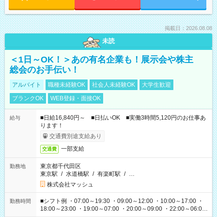
掲載日：2026.08.08
未読
＜1日～OK！＞あの有名企業も！展示会や株主
総会のお手伝い！
アルバイト
職種未経験OK
社会人未経験OK
大学生歓迎
ブランクOK
WEB登録・面接OK
■日給16,840円～ ■日払いOK ■実働3時間5,120円のお仕事あ
給与
ります！
交通費別途支給あり
一部支給
交通費
東京都千代田区
勤務地
東京駅
/
水道橋駅
/
有楽町駅
/
…
株式会社マッシュ
■シフト例 ・07:00～19:30 ・09:00～12:00 ・10:00～17:00 ・
勤務時間
18:00～23:00 ・19:00～07:00 ・20:00～09:00 ・22:00～06:00
etc ★最短で3時間で5,120円のお仕事から 15時間で2万円近く稼