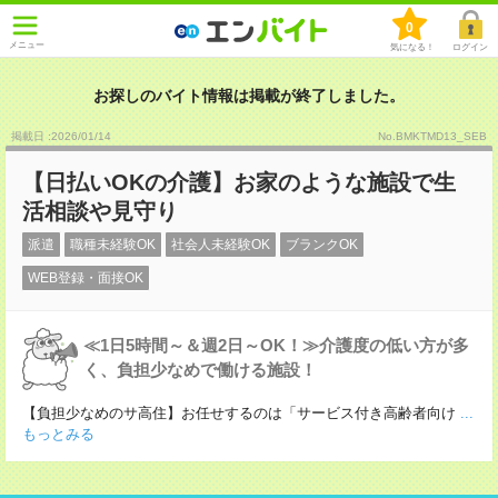
0
メニュー
気になる！
ログイン
お探しのバイト情報は掲載が終了しました。
掲載日 :2026
/
01
/
14
No.BMKTMD13_SEB
【日払いOKの介護】お家のような施設で生
活相談や見守り
派遣
職種未経験OK
社会人未経験OK
ブランクOK
WEB登録・面接OK
≪1日5時間～＆週2日～OK！≫介護度の低い方が多
く、負担少なめで働ける施設！
【負担少なめのサ高住】お任せするのは「サービス付き高齢者向け
...
もっとみる