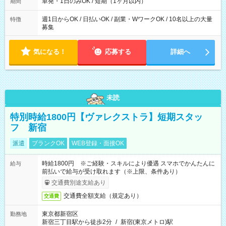
ろん週5以上のレギュラーワークも☆ 平日のみ・土日のみも
単発・1日のみOK / 短期（1ヶ月以内）
期間
OK！
週1日からOK / 日払いOK / 副業・WワークOK / 10名以上の大量
特徴
募集
気になる！
応募する
詳細へ
未読
特別時給1800円【ヴァレクストラ】短期スタッ
フ 新宿
派遣
ブランクOK
WEB登録・面接OK
時給1800円 ※ご経験・スキルにより優遇 スマホでかんたんに
給与
前払いで給与が受け取れます（※上限、条件あり）
交通費別途支給あり
交通費全額支給（規定あり）
交通費
東京都新宿区
勤務地
新宿三丁目駅から徒歩2分
/
新宿(東京メトロ)駅