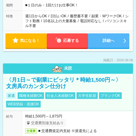
げるお仕事も！ ご希望のお時間に合わせてご紹介！ ※シフトは
■１日のみ・1回だけお仕事OK！
期間
現場によって異なります。 ※勿論、休憩時間はあるのでご安心
ください！
週1日からOK
/
日払いOK
/
履歴書不要
/
副業・WワークOK
/
シ
特徴
フト勤務
/
10名以上の大量募集
/
電話対応なし
/
パソコンスキ
ル不要
気になる！
応募する
詳細へ
掲載日：2026.08.08
未読
〈月1日～で副業にピッタリ＊時給1,500円～〉
文房具のカンタン仕分け
派遣
職種未経験OK
社会人未経験OK
大学生歓迎
ブランクOK
WEB登録・面接OK
時給1,500円～1,875円
給与
交通費別途支給あり
■ 交通費規定内支給 ※派遣先による
交通費