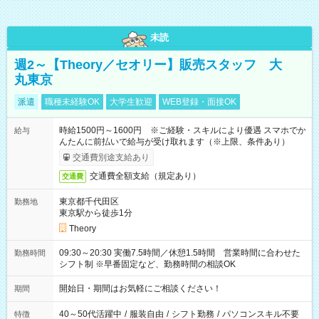
未読
週2～【Theory／セオリー】販売スタッフ 大
丸東京
派遣
職種未経験OK
大学生歓迎
WEB登録・面接OK
時給1500円～1600円 ※ご経験・スキルにより優遇 スマホでか
給与
んたんに前払いで給与が受け取れます（※上限、条件あり）
交通費別途支給あり
交通費全額支給（規定あり）
交通費
東京都千代田区
勤務地
東京駅から徒歩1分
Theory
09:30～20:30 実働7.5時間／休憩1.5時間 営業時間に合わせた
勤務時間
シフト制 ※早番固定など、勤務時間の相談OK
開始日・期間はお気軽にご相談ください！
期間
40～50代活躍中
/
服装自由
/
シフト勤務
/
パソコンスキル不要
特徴