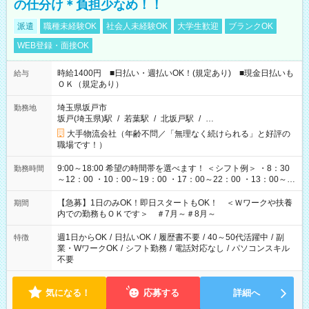
の仕分け＊負担少なめ！！
派遣
職種未経験OK
社会人未経験OK
大学生歓迎
ブランクOK
WEB登録・面接OK
時給1400円 ■日払い・週払いOK！(規定あり) ■現金日払いも
給与
ＯＫ（規定あり）
埼玉県坂戸市
勤務地
坂戸(埼玉県)駅
/
若葉駅
/
北坂戸駅
/
…
大手物流会社（年齢不問／「無理なく続けられる」と好評の
職場です！）
9:00～18:00 希望の時間帯を選べます！ ＜シフト例＞ ・8：30
勤務時間
～12：00 ・10：00～19：00 ・17：00～22：00 ・13：00～
22：00 ・22：00～翌6：00 など
【急募】1日のみOK！即日スタートもOK！ ＜Ｗワークや扶養
期間
内での勤務もＯＫです＞ ＃7月～＃8月～
週1日からOK
/
日払いOK
/
履歴書不要
/
40～50代活躍中
/
副
特徴
業・WワークOK
/
シフト勤務
/
電話対応なし
/
パソコンスキル
不要
気になる！
応募する
詳細へ