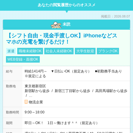
あなたの閲覧履歴からのオススメ
掲載日：2026.08.07
未読
【シフト自由・現金手渡しOK】iPhoneなどス
マホの充電を繋げるだけ！
派遣
職種未経験OK
社会人未経験OK
大学生歓迎
ブランクOK
WEB登録・面接OK
時給1414円～ ▼日払いOK（規定あり） ■初勤務手当あり
給与
※規定による
東京都新宿区
勤務地
新宿駅から徒歩
/
新宿三丁目駅から徒歩
/
高田馬場駅から徒歩
/
…
物流企業
9:00～18:00
勤務時間
即日～OK！ 1日～働けます＾＾（規定あり）
期間