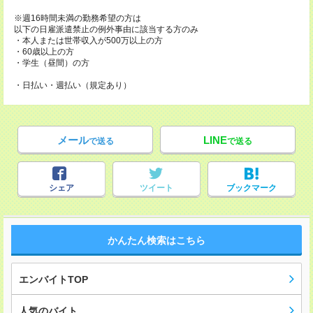
※週16時間未満の勤務希望の方は
以下の日雇派遣禁止の例外事由に該当する方のみ
・本人または世帯収入が500万以上の方
・60歳以上の方
・学生（昼間）の方
・日払い・週払い（規定あり）
メール
LINE
で送る
で送る
シェア
ツイート
ブックマーク
かんたん検索はこちら
エンバイトTOP
人気のバイト