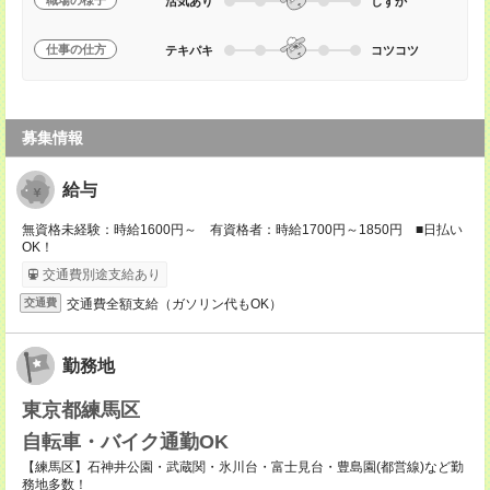
職場の様子
活気あり
しずか
仕事の仕方
テキパキ
コツコツ
募集情報
給与
無資格未経験：時給1600円～ 有資格者：時給1700円～1850円 ■日払い
OK！
交通費別途支給あり
交通費全額支給（ガソリン代もOK）
交通費
勤務地
東京都練馬区
自転車・バイク通勤OK
【練馬区】石神井公園・武蔵関・氷川台・富士見台・豊島園(都営線)など勤
務地多数！