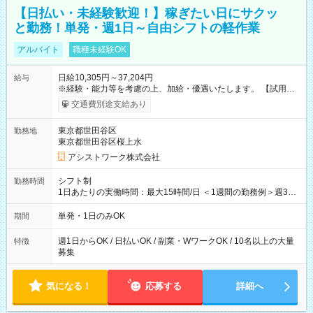
【日払い・未経験歓迎！】稼ぎたい日にサクッ
と勤務！単発・週1日～自由シフトの軽作業
アルバイト
職種未経験OK
日給10,305円～37,204円
給与
※経験・能力等を考慮の上、加給・優遇いたします。 【試用期
間】試用期間なし
交通費別途支給あり
東京都世田谷区
勤務地
東京都世田谷区桜上水
アシストワーク株式会社
シフト制
勤務時間
1日あたりの実働時間：最大15時間/日 ＜1週間の勤務例＞週3回
勤務 勤務：月・水・金 休み：火・木・土・日 好きな時にお仕事
可能です！ ※1日あたりの最大実働時間は日勤、夜勤共に勤務し
単発・1日のみOK
期間
た時間になります。
週1日からOK / 日払いOK / 副業・WワークOK / 10名以上の大量
特徴
募集
気になる！
応募する
詳細へ