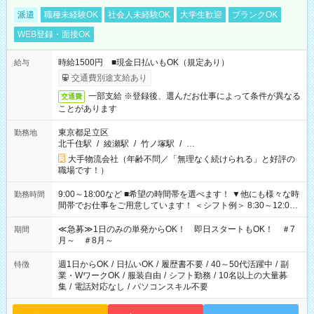
派遣
職種未経験OK
社会人未経験OK
大学生歓迎
ブランクOK
WEB登録・面接OK
時給1500円 ■現金日払いもOK（規定あり）
給与
交通費別途支給あり
一部支給 ※登録後、選んだお仕事によって条件が異なる
交通費
ことがあります
東京都足立区
勤務地
北千住駅
/
綾瀬駅
/
竹ノ塚駅
/
…
大手物流会社（年齢不問／「無理なく続けられる」と好評の
職場です！）
9:00～18:00など ■希望の時間帯を選べます！ ▼他にも様々な時
勤務時間
間帯でお仕事をご用意しています！ ＜シフト例＞ 8:30～12:00
17:00～22:00 13:00～22:00 22:00～翌6:00 など
≪急募≫1日のみの単発からOK！ 即日スタートもOK！ ＃7
期間
月～ ＃8月～
週1日からOK
/
日払いOK
/
履歴書不要
/
40～50代活躍中
/
副
特徴
業・WワークOK
/
服装自由
/
シフト勤務
/
10名以上の大量募
集
/
電話対応なし
/
パソコンスキル不要