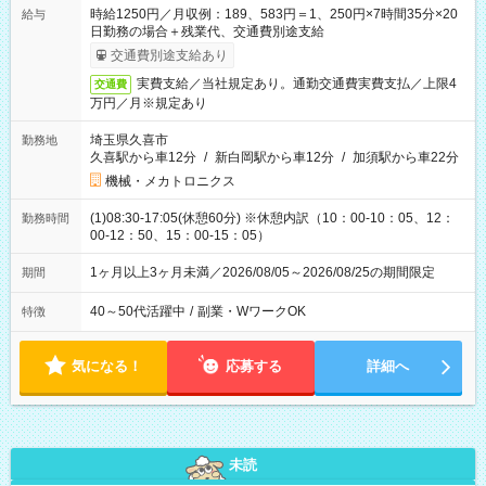
時給1250円／月収例：189、583円＝1、250円×7時間35分×20
給与
日勤務の場合＋残業代、交通費別途支給
交通費別途支給あり
実費支給／当社規定あり。通勤交通費実費支払／上限4
交通費
万円／月※規定あり
埼玉県久喜市
勤務地
久喜駅から車12分
/
新白岡駅から車12分
/
加須駅から車22分
機械・メカトロニクス
(1)08:30-17:05(休憩60分) ※休憩内訳（10：00-10：05、12：
勤務時間
00-12：50、15：00-15：05）
1ヶ月以上3ヶ月未満／2026/08/05～2026/08/25の期間限定
期間
40～50代活躍中
/
副業・WワークOK
特徴
気になる！
応募する
詳細へ
未読