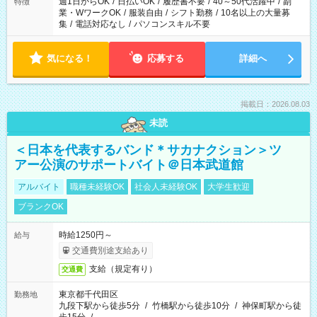
週1日からOK
/
日払いOK
/
履歴書不要
/
40～50代活躍中
/
副
特徴
業・WワークOK
/
服装自由
/
シフト勤務
/
10名以上の大量募
集
/
電話対応なし
/
パソコンスキル不要
気になる！
応募する
詳細へ
掲載日：2026.08.03
未読
＜日本を代表するバンド＊サカナクション＞ツ
アー公演のサポートバイト＠日本武道館
アルバイト
職種未経験OK
社会人未経験OK
大学生歓迎
ブランクOK
時給1250円～
給与
交通費別途支給あり
支給（規定有り）
交通費
東京都千代田区
勤務地
九段下駅から徒歩5分
/
竹橋駅から徒歩10分
/
神保町駅から徒