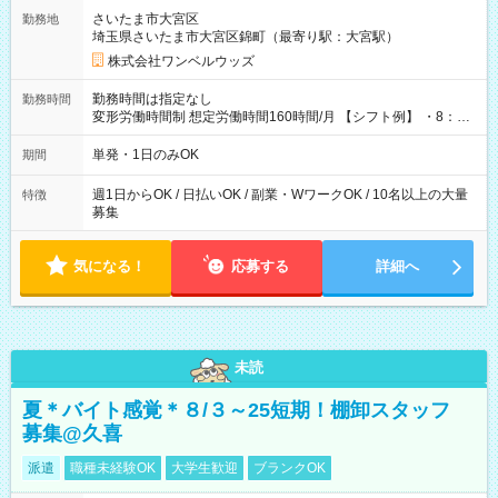
用期間なし
さいたま市大宮区
勤務地
埼玉県さいたま市大宮区錦町（最寄り駅：大宮駅）
株式会社ワンベルウッズ
勤務時間は指定なし
勤務時間
変形労働時間制 想定労働時間160時間/月 【シフト例】 ・8：00
～21：00
単発・1日のみOK
期間
週1日からOK / 日払いOK / 副業・WワークOK / 10名以上の大量
特徴
募集
気になる！
応募する
詳細へ
未読
夏＊バイト感覚＊８/３～25短期！棚卸スタッフ
募集@久喜
派遣
職種未経験OK
大学生歓迎
ブランクOK