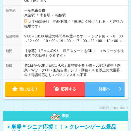
OK（規定あり）
千葉県東金市
勤務地
東金駅
/
求名駅
/
福俵駅
大手物流会社（年齢不問／「無理なく続けられる」と好評の
職場です）
9:00～18:00 希望の時間帯を選べます！ ＜シフト例＞ ・8：30
勤務時間
～12：00 ・10：00～19：00 ・17：00～22：00 ・13：00～
22：00 ・22：00～翌6：00 など
【急募】1日のみOK！ 即日スタートもOK！ ＜Ｗワークや扶
期間
養内での勤務もＯＫです＞
週1日からOK
/
日払いOK
/
履歴書不要
/
40～50代活躍中
/
副
特徴
業・WワークOK
/
服装自由
/
シフト勤務
/
10名以上の大量募
集
/
電話対応なし
/
パソコンスキル不要
気になる！
応募する
詳細へ
掲載日：2026.08.07
未読
＜単発＊シニア応援！！＞クレーンゲーム景品