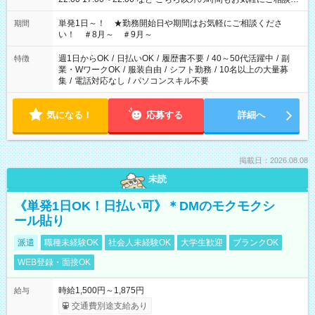
ださい！
単発1日～！ ★勤務開始日や期間はお気軽にご相談くださ
期間
い！ ＃8月～ ＃9月～
週1日からOK
/
日払いOK
/
履歴書不要
/
40～50代活躍中
/
副
特徴
業・WワークOK
/
服装自由
/
シフト勤務
/
10名以上の大量募
集
/
電話対応なし
/
パソコンスキル不要
気になる！
応募する
詳細へ
掲載日：2026.08.08
未読
《単発1日OK！日払い可》＊DMのモクモクシ
ール貼り
派遣
職種未経験OK
社会人未経験OK
大学生歓迎
ブランクOK
WEB登録・面接OK
時給1,500円～1,875円
給与
交通費別途支給あり