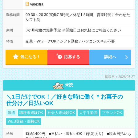
Valextra
09:30～20:30 実働7.5時間／休憩1.5時間 営業時間に合わせた
勤務時間
シフト制
3か月程度の短期予定 ※開始日はお気軽にご相談ください
期間
副業・WワークOK
/
シフト勤務
/
パソコンスキル不要
特徴
気になる！
応募する
詳細へ
掲載日：2026.07.27
未読
＼1日だけでOK！／好きな時に働く＊お菓子の
仕分け／日払いOK
派遣
職種未経験OK
社会人未経験OK
大学生歓迎
ブランクOK
WEB登録・面接OK
時給1400円 ■日払い・週払いOK！(規定あり) ■現金日払いも
給与