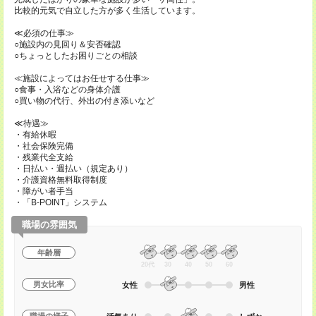
比較的元気で自立した方が多く生活しています。
≪必須の仕事≫
○施設内の見回り＆安否確認
○ちょっとしたお困りごとの相談
≪施設によってはお任せする仕事≫
○食事・入浴などの身体介護
○買い物の代行、外出の付き添いなど
≪待遇≫
・有給休暇
・社会保険完備
・残業代全支給
・日払い・週払い（規定あり）
・介護資格無料取得制度
・障がい者手当
・「B-POINT」システム
職場の雰囲気
年齢層
20代
30
40
50
60
男女比率
女性
男性