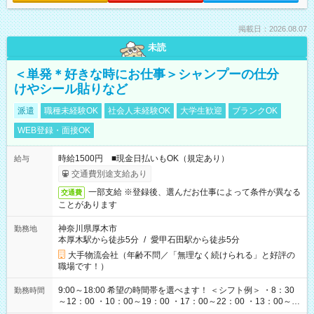
掲載日：2026.08.07
未読
＜単発＊好きな時にお仕事＞シャンプーの仕分
けやシール貼りなど
派遣
職種未経験OK
社会人未経験OK
大学生歓迎
ブランクOK
WEB登録・面接OK
時給1500円 ■現金日払いもOK（規定あり）
給与
交通費別途支給あり
一部支給 ※登録後、選んだお仕事によって条件が異なる
交通費
ことがあります
神奈川県厚木市
勤務地
本厚木駅から徒歩5分
/
愛甲石田駅から徒歩5分
大手物流会社（年齢不問／「無理なく続けられる」と好評の
職場です！）
9:00～18:00 希望の時間帯を選べます！ ＜シフト例＞ ・8：30
勤務時間
～12：00 ・10：00～19：00 ・17：00～22：00 ・13：00～
22：00 ・22：00～翌6：00 など