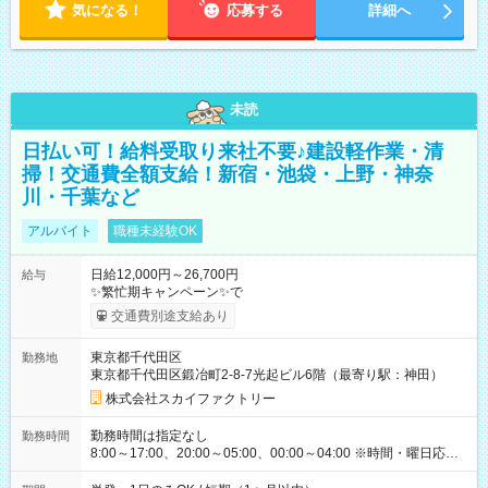
気になる！
応募する
詳細へ
未読
日払い可！給料受取り来社不要♪建設軽作業・清
掃！交通費全額支給！新宿・池袋・上野・神奈
川・千葉など
アルバイト
職種未経験OK
日給12,000円～26,700円
給与
✨繁忙期キャンペーン✨で
交通費別途支給あり
東京都千代田区
勤務地
東京都千代田区鍛冶町2-8-7光起ビル6階（最寄り駅：神田）
株式会社スカイファクトリー
勤務時間は指定なし
勤務時間
8:00～17:00、20:00～05:00、00:00～04:00 ※時間・曜日応相
談 ※深夜・早朝帯もあり ※週1日、1日4ｈから勤務OK！ もち