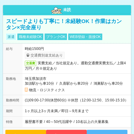
未読
スピードよりも丁寧に！未経験OK！作業はカン
タン×完全座り
派遣
職種未経験OK
ブランクOK
WEB登録・面接OK
時給1500円
給与
交通費別途支給あり
実費支給／当社規定あり。通勤交通費実費支払／上限4
交通費
万円／月※規定あり
埼玉県加須市
勤務地
加須駅から車10分
/
久喜駅から車20分
/
鴻巣駅から車20分
物流・ロジスティクス
(1)09:00-17:00(休憩60分) ※休憩（12:00-12:50、15:00-15:10）
勤務時間
1ヶ月以上3ヶ月未満／即日～9月末まで
期間
履歴書不要
/
40～50代活躍中
/
10名以上の大量募集
特徴