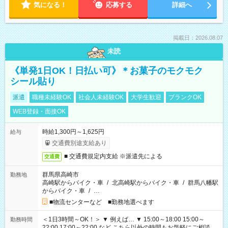
気になる！
応募する
詳細へ
掲載日：2026.08.07
未読
《単発1日OK！日払い可》＊お菓子のモクモク
シール貼り
派遣
職種未経験OK
社会人未経験OK
大学生歓迎
ブランクOK
WEB登録・面接OK
時給1,300円～1,625円
給与
交通費別途支給あり
■ 交通費規定内支給 ※派遣先による
交通費
群馬県高崎市
勤務地
高崎駅からバイク・車
/
北高崎駅からバイク・車
/
群馬八幡駅
からバイク・車
/
…
■物流センターなど ■勤務地選べます
＜1日3時間～OK！＞ ▼ 例えば… ▼ 15:00～18:00 15:00～
勤務時間
22:00 17:00～22:00 など こちら以外の時間もお気軽にご相談く