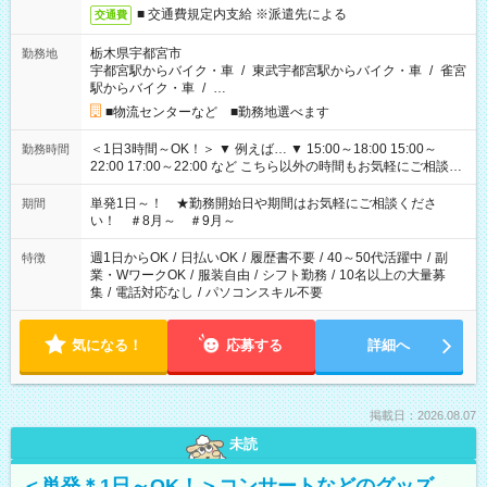
■ 交通費規定内支給 ※派遣先による
交通費
栃木県宇都宮市
勤務地
宇都宮駅からバイク・車
/
東武宇都宮駅からバイク・車
/
雀宮
駅からバイク・車
/
…
■物流センターなど ■勤務地選べます
＜1日3時間～OK！＞ ▼ 例えば… ▼ 15:00～18:00 15:00～
勤務時間
22:00 17:00～22:00 など こちら以外の時間もお気軽にご相談く
ださい！
単発1日～！ ★勤務開始日や期間はお気軽にご相談くださ
期間
い！ ＃8月～ ＃9月～
週1日からOK
/
日払いOK
/
履歴書不要
/
40～50代活躍中
/
副
特徴
業・WワークOK
/
服装自由
/
シフト勤務
/
10名以上の大量募
集
/
電話対応なし
/
パソコンスキル不要
気になる！
応募する
詳細へ
掲載日：2026.08.07
未読
＜単発＊1日～OK！＞コンサートなどのグッズ