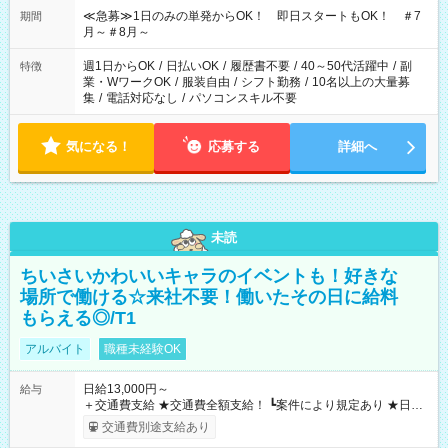
≪急募≫1日のみの単発からOK！ 即日スタートもOK！ ＃7
期間
月～＃8月～
週1日からOK
/
日払いOK
/
履歴書不要
/
40～50代活躍中
/
副
特徴
業・WワークOK
/
服装自由
/
シフト勤務
/
10名以上の大量募
集
/
電話対応なし
/
パソコンスキル不要
気になる！
応募する
詳細へ
未読
ちいさいかわいいキャラのイベントも！好きな
場所で働ける☆来社不要！働いたその日に給料
もらえる◎/T1
アルバイト
職種未経験OK
日給13,000円～
給与
＋交通費支給 ★交通費全額支給！ ┗案件により規定あり ★日払
いOK！（規定あり） ┗働いたその日に現金GET♪ お仕事後はコ
交通費別途支給あり
ンビニATMから 日払い分を引き落とせます！ 【試用期間】試