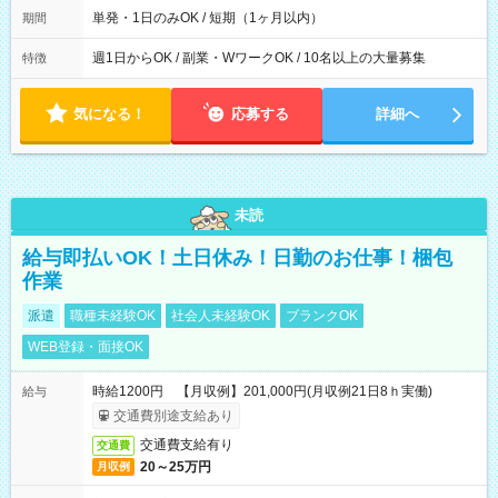
単発・1日のみOK / 短期（1ヶ月以内）
期間
週1日からOK / 副業・WワークOK / 10名以上の大量募集
特徴
気になる！
応募する
詳細へ
未読
給与即払いOK！土日休み！日勤のお仕事！梱包
作業
派遣
職種未経験OK
社会人未経験OK
ブランクOK
WEB登録・面接OK
時給1200円 【月収例】201,000円(月収例21日8ｈ実働)
給与
交通費別途支給あり
交通費支給有り
交通費
20～25万円
月収例