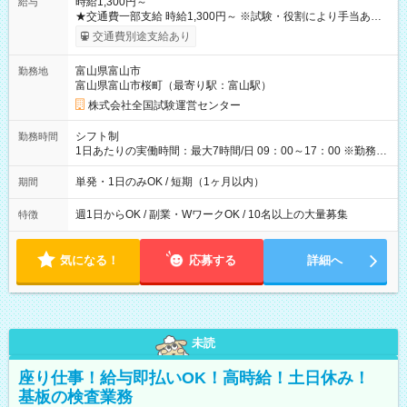
時給1,300円～
給与
★交通費一部支給 時給1,300円～ ※試験・役割により手当あり
※勤務回数により昇給あり 【即給（前払い）オプションあ
交通費別途支給あり
り！】 希望される場合、勤務から1週間ほどで給与の一部を受け
取れます。 ※手数料418円がかかります。 【過去試験日の収入
富山県富山市
勤務地
例】 ・河合塾模擬試験 8:30～17:30（休憩1時間） 時給1,300円
富山県富山市桜町（最寄り駅：富山駅）
×8時間＝日収10,400円＋交通費 ※当日の役割により時給＋100
円の場合あり ・国家試験 7:00～13:30（休憩なし） 時給1,300
株式会社全国試験運営センター
円（役割手当＋100円）×6時間＝日収8,400円＋交通費 【試用期
間】試用期間なし
シフト制
勤務時間
1日あたりの実働時間：最大7時間/日 09：00～17：00 ※勤務時
間は 試験により異なります。
単発・1日のみOK / 短期（1ヶ月以内）
期間
週1日からOK / 副業・WワークOK / 10名以上の大量募集
特徴
気になる！
応募する
詳細へ
未読
座り仕事！給与即払いOK！高時給！土日休み！
基板の検査業務