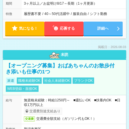
3ヶ月以上／お盆明け8/17～長期（1ヶ月更新）
期間
履歴書不要
/
40～50代活躍中
/
服装自由
/
シフト勤務
特徴
気になる！
応募する
詳細へ
掲載日：2026.08.03
未読
【オープニング募集】おばあちゃんのお散歩付
き添いも仕事の1つ
派遣
職種未経験OK
社会人未経験OK
ブランクOK
WEB登録・面接OK
無資格未経験：時給1250円～ ■週払いOK ■扶養内OK ■日
給与
収1万円以上
交通費別途支給あり
交通費全額支給（ガソリン代もOK！）
交通費