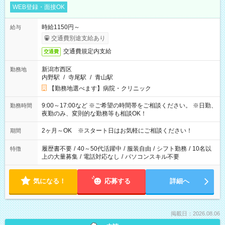
WEB登録・面接OK
時給1150円～
給与
交通費別途支給あり
交通費規定内支給
交通費
新潟市西区
勤務地
内野駅
/
寺尾駅
/
青山駅
【勤務地選べます】病院・クリニック
9:00～17:00など ※ご希望の時間帯をご相談ください。 ※日勤、
勤務時間
夜勤のみ、変則的な勤務等も相談OK！
2ヶ月～OK ※スタート日はお気軽にご相談ください！
期間
履歴書不要
/
40～50代活躍中
/
服装自由
/
シフト勤務
/
10名以
特徴
上の大量募集
/
電話対応なし
/
パソコンスキル不要
気になる！
応募する
詳細へ
掲載日：2026.08.06