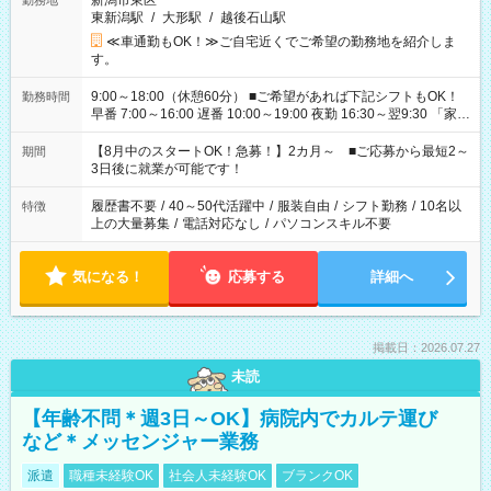
新潟市東区
勤務地
東新潟駅
/
大形駅
/
越後石山駅
≪車通勤もOK！≫ご自宅近くでご希望の勤務地を紹介しま
す。
9:00～18:00（休憩60分） ■ご希望があれば下記シフトもOK！
勤務時間
早番 7:00～16:00 遅番 10:00～19:00 夜勤 16:30～翌9:30 「家族
と休みを合わせたい」 「余裕を持って夕飯の準備がしたい」
「できれば残業はしたくない」 など、ご希望を教えてください
【8月中のスタートOK！急募！】2カ月～ ■ご応募から最短2～
期間
ね。 ※Wワーク希望の方へ 今ご覧のお仕事で希望する勤務時間
3日後に就業が可能です！
と、もう1つのお仕事の勤務時間。 合計で週40時間を超える場
合は応募できません。
履歴書不要
/
40～50代活躍中
/
服装自由
/
シフト勤務
/
10名以
特徴
上の大量募集
/
電話対応なし
/
パソコンスキル不要
気になる！
応募する
詳細へ
掲載日：2026.07.27
未読
【年齢不問＊週3日～OK】病院内でカルテ運び
など＊メッセンジャー業務
派遣
職種未経験OK
社会人未経験OK
ブランクOK