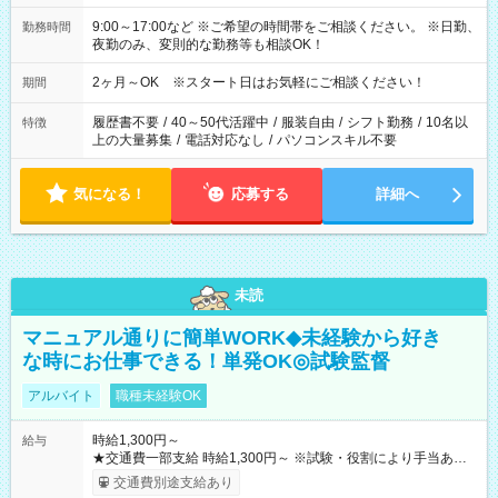
9:00～17:00など ※ご希望の時間帯をご相談ください。 ※日勤、
勤務時間
夜勤のみ、変則的な勤務等も相談OK！
2ヶ月～OK ※スタート日はお気軽にご相談ください！
期間
履歴書不要
/
40～50代活躍中
/
服装自由
/
シフト勤務
/
10名以
特徴
上の大量募集
/
電話対応なし
/
パソコンスキル不要
気になる！
応募する
詳細へ
未読
マニュアル通りに簡単WORK◆未経験から好き
な時にお仕事できる！単発OK◎試験監督
アルバイト
職種未経験OK
時給1,300円～
給与
★交通費一部支給 時給1,300円～ ※試験・役割により手当あり
※勤務回数により昇給あり 【即給（前払い）オプションあ
交通費別途支給あり
り！】 希望される場合、勤務から1週間ほどで給与の一部を受け