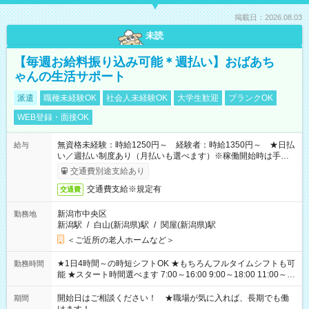
掲載日：2026.08.03
未読
【毎週お給料振り込み可能＊週払い】おばあち
ゃんの生活サポート
派遣
職種未経験OK
社会人未経験OK
大学生歓迎
ブランクOK
WEB登録・面接OK
無資格未経験：時給1250円～ 経験者：時給1350円～ ★日払
給与
い／週払い制度あり（月払いも選べます）※稼働開始時は手続き
完了次第のお支払いとなります。
交通費別途支給あり
交通費支給※規定有
交通費
新潟市中央区
勤務地
新潟駅
/
白山(新潟県)駅
/
関屋(新潟県)駅
＜ご近所の老人ホームなど＞
★1日4時間～の時短シフトOK ★もちろんフルタイムシフトも可
勤務時間
能 ★スタート時間選べます 7:00～16:00 9:00～18:00 11:00～
20:00 など 残業なし！ ※Wワークの場合、他のお仕事と合わせ
週40時間超の就業はご案内できません ※法令に基づき、週20時
開始日はご相談ください！ ★職場が気に入れば、長期でも働
期間
間以上勤務は社会保険への加入対象となります ※労働者派遣法