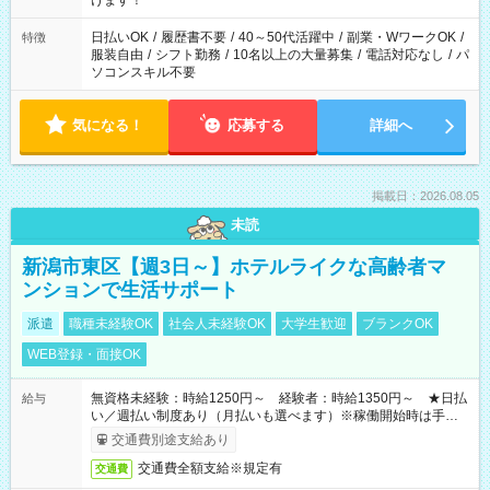
けます！
（日雇い派遣の原則禁止）により、短時間・短期間の就業はご
案内が難しい場合があります
日払いOK
/
履歴書不要
/
40～50代活躍中
/
副業・WワークOK
/
特徴
服装自由
/
シフト勤務
/
10名以上の大量募集
/
電話対応なし
/
パ
ソコンスキル不要
気になる！
応募する
詳細へ
掲載日：2026.08.05
未読
新潟市東区【週3日～】ホテルライクな高齢者マ
ンションで生活サポート
派遣
職種未経験OK
社会人未経験OK
大学生歓迎
ブランクOK
WEB登録・面接OK
無資格未経験：時給1250円～ 経験者：時給1350円～ ★日払
給与
い／週払い制度あり（月払いも選べます）※稼働開始時は手続き
完了次第のお支払いとなります。
交通費別途支給あり
交通費全額支給※規定有
交通費