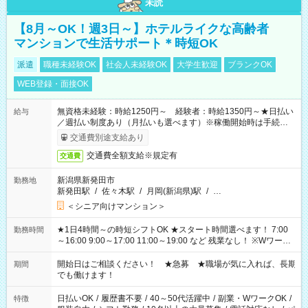
未読
【8月～OK！週3日～】ホテルライクな高齢者
マンションで生活サポート＊時短OK
派遣
職種未経験OK
社会人未経験OK
大学生歓迎
ブランクOK
WEB登録・面接OK
無資格未経験：時給1250円～ 経験者：時給1350円～★日払い
給与
／週払い制度あり（月払いも選べます）※稼働開始時は手続き完
了次第のお支払いとなります。
交通費別途支給あり
交通費全額支給※規定有
交通費
新潟県新発田市
勤務地
新発田駅
/
佐々木駅
/
月岡(新潟県)駅
/
…
＜シニア向けマンション＞
★1日4時間～の時短シフトOK ★スタート時間選べます！ 7:00
勤務時間
～16:00 9:00～17:00 11:00～19:00 など 残業なし！ ※Wワーク
の場合、他のお仕事と合わせ週40時間超の就業はご案内できま
せん ※法令に基づき、週20時間以上勤務は社会保険への加入対
開始日はご相談ください！ ★急募 ★職場が気に入れば、長期
期間
象となります ※労働者派遣法（日雇い派遣の原則禁止）によ
でも働けます！
り、短時間・短期間の就業はご案内が難しい場合があります
日払いOK
/
履歴書不要
/
40～50代活躍中
/
副業・WワークOK
/
特徴