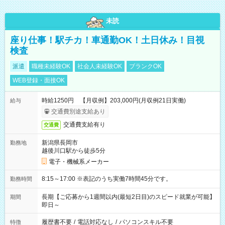
未読
座り仕事！駅チカ！車通勤OK！土日休み！目視
検査
派遣
職種未経験OK
社会人未経験OK
ブランクOK
WEB登録・面接OK
時給1250円 【月収例】203,000円(月収例21日実働)
給与
交通費別途支給あり
交通費支給有り
交通費
新潟県長岡市
勤務地
越後川口駅から徒歩5分
電子・機械系メーカー
8:15～17:00 ※表記のうち実働7時間45分です。
勤務時間
長期【ご応募から1週間以内(最短2日目)のスピード就業が可能】
期間
即日～
履歴書不要
/
電話対応なし
/
パソコンスキル不要
特徴