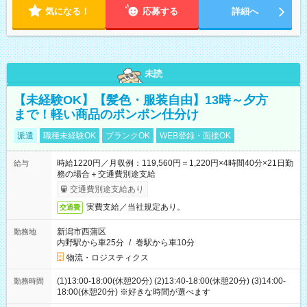
気になる！
応募する
詳細へ
未読
【未経験OK】【髪色・服装自由】13時～夕方
まで！軽い商品のポンポン仕分け
派遣
職種未経験OK
ブランクOK
WEB登録・面接OK
時給1220円／月収例：119,560円＝1,220円×4時間40分×21日勤
給与
務の場合＋交通費別途支給
交通費別途支給あり
実費支給／当社規定あり。
交通費
新潟市西蒲区
勤務地
内野駅から車25分
/
巻駅から車10分
物流・ロジスティクス
(1)13:00-18:00(休憩20分) (2)13:40-18:00(休憩20分) (3)14:00-
勤務時間
18:00(休憩20分) ※好きな時間が選べます