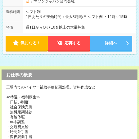
アマゾンジャパン合同会社
シフト制
勤務時間
1日あたりの実働時間：最大8時間/日 シフト例 ・12時～15時 入
社後、就業可能シフトをご確認の上、申請してください。
週1日からOK / 10名以上の大量募集
特徴
気になる！
応募する
詳細へ
お仕事の概要
工場内でのバイヤー補助事務伝票処理、資料作成など
≪待遇・福利厚生≫
・日払い制度
・社会保険完備
・無料定期健診
・有給休暇
・年末調整
・交通費支給
・時間外手当
・深夜残業手当