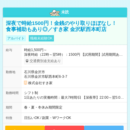
未読
深夜で時給1500円！金銭のやり取りほぼなし！
食事補助もあり◎／すき家 金沢駅西本町店
アルバイト
職種未経験OK
時給1,500円～
給与
深夜時給（22時～翌5時）：1500円 【試用期間】試用期間あり
試用期間の長さ：1ヶ月 雇用形態、給与は本採用時と同じです。
交通費別途支給あり
試用期間の実態は30日（※条件変更なし）ですが、切り上げで
一ヶ月とさせていただきます。 研修制度あり：15時間(研修中も
石川県金沢市
勤務地
同時給）
石川県金沢市駅西本町6-3-7
株式会社すき家
シフト制
勤務時間
1日あたりの実働時間：最大7時間/日 【深夜帯】22:00～翌5:00
週2日～・1日2h～OK◎ ※22:00から翌5:00までは18歳以上の方
のみ勤務可能です（18歳未満の深夜業務禁止のため） ★深夜で
春・夏・冬休み期間限定
期間
も安心して働けます★ すき家では、ワンオペを禁止していま
す。 必ず、2名以上での勤務を行いますので、安心して働けま
日払いOK / 副業・WワークOK
特徴
す。