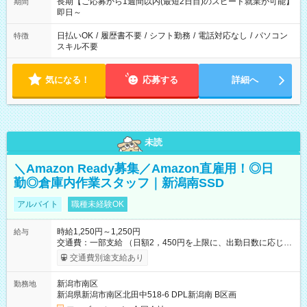
長期【ご応募から1週間以内(最短2日目)のスピード就業が可能】
期間
即日～
日払いOK
/
履歴書不要
/
シフト勤務
/
電話対応なし
/
パソコン
特徴
スキル不要
気になる！
応募する
詳細へ
未読
＼Amazon Ready募集／Amazon直雇用！◎日
勤◎倉庫内作業スタッフ｜新潟南SSD
アルバイト
職種未経験OK
時給1,250円～1,250円
給与
交通費：一部支給 （日額2，450円を上限に、出勤日数に応じて
実費支給） ※22:00～翌5:00までは時給25%UP！ ■給与前払い
交通費別途支給あり
制度あり ※前払い額の上限あり、手数料無料（Amazon負担）
そのほか所定の条件が適用されます 【試用期間】試用期間なし
新潟市南区
勤務地
新潟県新潟市南区北田中518-6 DPL新潟南 B区画