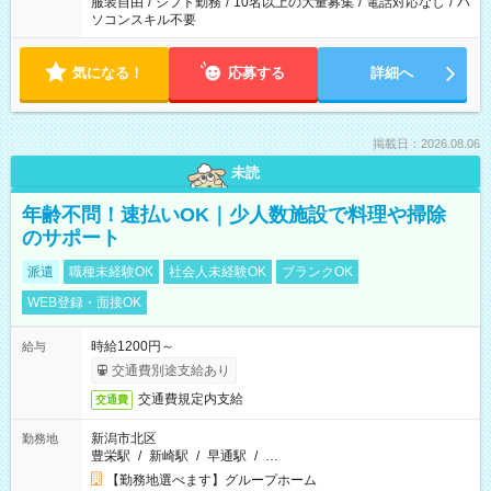
服装自由
/
シフト勤務
/
10名以上の大量募集
/
電話対応なし
/
パ
ソコンスキル不要
気になる！
応募する
詳細へ
掲載日：2026.08.06
未読
年齢不問！速払いOK｜少人数施設で料理や掃除
のサポート
派遣
職種未経験OK
社会人未経験OK
ブランクOK
WEB登録・面接OK
時給1200円～
給与
交通費別途支給あり
交通費規定内支給
交通費
新潟市北区
勤務地
豊栄駅
/
新崎駅
/
早通駅
/
…
【勤務地選べます】グループホーム