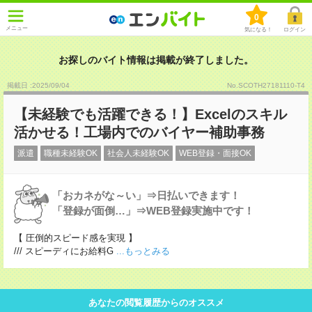
0
メニュー
気になる！
ログイン
お探しのバイト情報は掲載が終了しました。
掲載日 :2025
/
09
/
04
No.SCOTH27181110-T4
【未経験でも活躍できる！】Excelのスキル
活かせる！工場内でのバイヤー補助事務
派遣
職種未経験OK
社会人未経験OK
WEB登録・面接OK
「おカネがな～い」⇒日払いできます！
「登録が面倒…」⇒WEB登録実施中です！
【 圧倒的スピード感を実現 】
/// スピーディにお給料G
...もっとみる
あなたの閲覧履歴からのオススメ