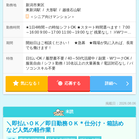
新潟市東区
勤務地
東新潟駅
/
大形駅
/
越後石山駅
＜シニア向けマンション＞
★1日4時間～の時短シフトOK ★スタート時間選べます！ 7:00
勤務時間
～16:00 9:00～17:00 11:00～19:00 など 残業なし！ ※Wワーク
の場合、他のお仕事と合わせ週40時間超の就業はご案内できま
せん ※法令に基づき、週20時間以上勤務は社会保険への加入対
開始日はご相談ください！ ★急募 ★職場が気に入れば、長期
期間
象となります ※労働者派遣法（日雇い派遣の原則禁止）によ
でも働けます！
り、短時間・短期間の就業はご案内が難しい場合があります
日払いOK
/
履歴書不要
/
40～50代活躍中
/
副業・WワークOK
/
特徴
服装自由
/
シフト勤務
/
10名以上の大量募集
/
電話対応なし
/
パ
ソコンスキル不要
気になる！
応募する
詳細へ
掲載日：2026.08.06
未読
＼即払いＯＫ／即日勤務ＯＫ＊仕分け・箱詰め
など人気の軽作業！