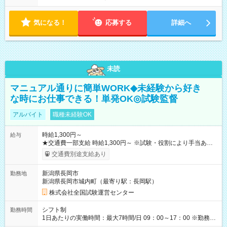
気になる！
応募する
詳細へ
未読
マニュアル通りに簡単WORK◆未経験から好き
な時にお仕事できる！単発OK◎試験監督
アルバイト
職種未経験OK
時給1,300円～
給与
★交通費一部支給 時給1,300円～ ※試験・役割により手当あり
※勤務回数により昇給あり 【即給（前払い）オプションあ
交通費別途支給あり
り！】 希望される場合、勤務から1週間ほどで給与の一部を受け
取れます。 ※手数料418円がかかります。 【過去試験日の収入
新潟県長岡市
勤務地
例】 ・河合塾模擬試験 8:30～17:30（休憩1時間） 時給1,300円
新潟県長岡市城内町（最寄り駅：長岡駅）
×8時間＝日収10,400円＋交通費 ※当日の役割により時給＋100
円の場合あり ・国家試験 7:00～13:30（休憩なし） 時給1,300
株式会社全国試験運営センター
円（役割手当＋100円）×6時間＝日収8,400円＋交通費 【試用期
間】試用期間なし
シフト制
勤務時間
1日あたりの実働時間：最大7時間/日 09：00～17：00 ※勤務時
間は 試験により異なります。