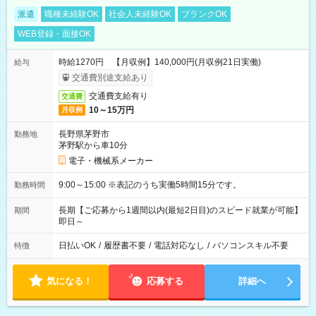
派遣
職種未経験OK
社会人未経験OK
ブランクOK
WEB登録・面接OK
時給1270円 【月収例】140,000円(月収例21日実働)
給与
交通費別途支給あり
交通費支給有り
交通費
10～15万円
月収例
長野県茅野市
勤務地
茅野駅から車10分
電子・機械系メーカー
9:00～15:00 ※表記のうち実働5時間15分です。
勤務時間
長期【ご応募から1週間以内(最短2日目)のスピード就業が可能】
期間
即日～
日払いOK
/
履歴書不要
/
電話対応なし
/
パソコンスキル不要
特徴
気になる！
応募する
詳細へ