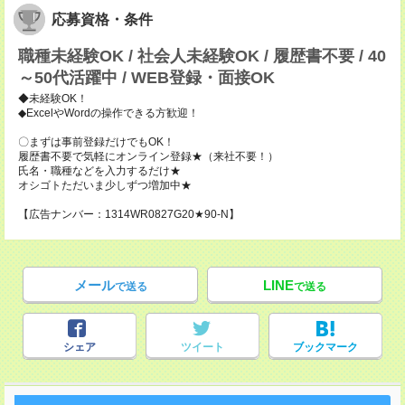
応募資格・条件
職種未経験OK / 社会人未経験OK / 履歴書不要 / 40
～50代活躍中 / WEB登録・面接OK
◆未経験OK！
◆ExcelやWordの操作できる方歓迎！
〇まずは事前登録だけでもOK！
履歴書不要で気軽にオンライン登録★（来社不要！）
氏名・職種などを入力するだけ★
オシゴトただいま少しずつ増加中★
【広告ナンバー：1314WR0827G20★90-N】
メール
LINE
で送る
で送る
シェア
ツイート
ブックマーク