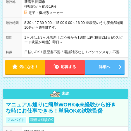
新潟県長岡市
勤務地
押切駅から徒歩19分
電子・機械系メーカー
8:30～17:30 9:00～15:00 9:00～16:00 ※表記のうち実働5時間
勤務時間
10分から8時間です。
1ヶ月以上3ヶ月未満【ご応募から1週間以内(最短2日目)のスピ
期間
ード就業が可能】即日～
日払いOK
/
履歴書不要
/
電話対応なし
/
パソコンスキル不要
特徴
気になる！
応募する
詳細へ
未読
マニュアル通りに簡単WORK◆未経験から好き
な時にお仕事できる！単発OK◎試験監督
アルバイト
職種未経験OK