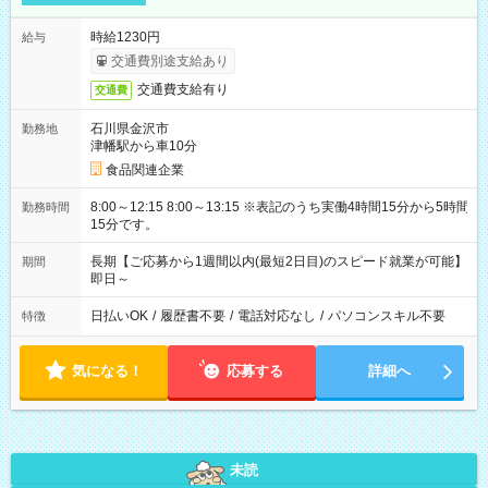
時給1230円
給与
交通費別途支給あり
交通費支給有り
交通費
石川県金沢市
勤務地
津幡駅から車10分
食品関連企業
8:00～12:15 8:00～13:15 ※表記のうち実働4時間15分から5時間
勤務時間
15分です。
長期【ご応募から1週間以内(最短2日目)のスピード就業が可能】
期間
即日～
日払いOK
/
履歴書不要
/
電話対応なし
/
パソコンスキル不要
特徴
気になる！
応募する
詳細へ
未読