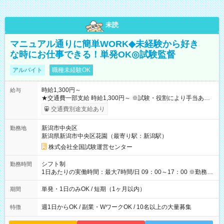
未読
マニュアル通りに簡単WORK◆未経験から好き
な時にお仕事できる！単発OK◎試験監督
アルバイト
職種未経験OK
時給1,300円～
給与
★交通費一部支給 時給1,300円～ ※試験・役割により手当あり
※勤務回数により昇給あり 【即給（前払い）オプションあ
交通費別途支給あり
り！】 希望される場合、勤務から1週間ほどで給与の一部を受け
取れます。 ※手数料418円がかかります。 【過去試験日の収入
新潟市中央区
勤務地
例】 ・河合塾模擬試験 8:30～17:30（休憩1時間） 時給1,300円
新潟県新潟市中央区花園（最寄り駅：新潟駅）
×8時間＝日収10,400円＋交通費 ※当日の役割により時給＋100
円の場合あり ・国家試験 7:00～13:30（休憩なし） 時給1,300
株式会社全国試験運営センター
円（役割手当＋100円）×6時間＝日収8,400円＋交通費 【試用期
間】試用期間なし
シフト制
勤務時間
1日あたりの実働時間：最大7時間/日 09：00～17：00 ※勤務時
間は 試験により異なります。
単発・1日のみOK / 短期（1ヶ月以内）
期間
週1日からOK / 副業・WワークOK / 10名以上の大量募集
特徴