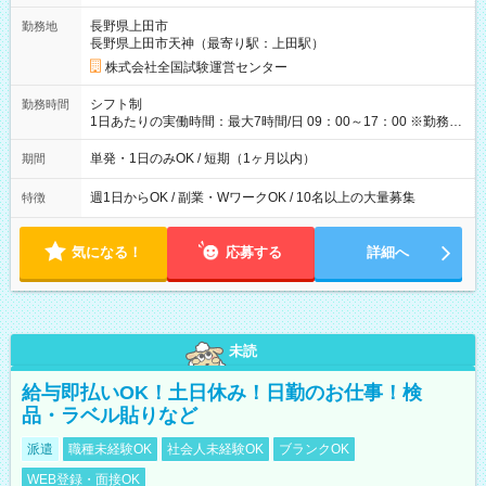
取れます。 ※手数料418円がかかります。 【過去試験日の収入
長野県上田市
勤務地
例】 ・河合塾模擬試験 8:30～17:30（休憩1時間） 時給1,300円
長野県上田市天神（最寄り駅：上田駅）
×8時間＝日収10,400円＋交通費 ※当日の役割により時給＋100
円の場合あり ・国家試験 7:00～13:30（休憩なし） 時給1,300
株式会社全国試験運営センター
円（役割手当＋100円）×6時間＝日収8,400円＋交通費 【試用期
間】試用期間なし
シフト制
勤務時間
1日あたりの実働時間：最大7時間/日 09：00～17：00 ※勤務時
間は 試験により異なります。
単発・1日のみOK / 短期（1ヶ月以内）
期間
週1日からOK / 副業・WワークOK / 10名以上の大量募集
特徴
気になる！
応募する
詳細へ
未読
給与即払いOK！土日休み！日勤のお仕事！検
品・ラベル貼りなど
派遣
職種未経験OK
社会人未経験OK
ブランクOK
WEB登録・面接OK