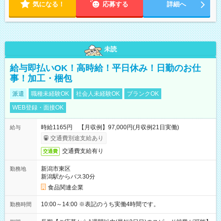
気になる！
応募する
詳細へ
未読
給与即払いOK！高時給！平日休み！日勤のお仕
事！加工・梱包
派遣
職種未経験OK
社会人未経験OK
ブランクOK
WEB登録・面接OK
時給1165円 【月収例】97,000円(月収例21日実働)
給与
交通費別途支給あり
交通費支給有り
交通費
新潟市東区
勤務地
新潟駅からバス30分
食品関連企業
10:00～14:00 ※表記のうち実働4時間です。
勤務時間