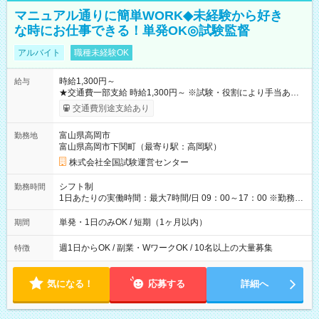
マニュアル通りに簡単WORK◆未経験から好き
な時にお仕事できる！単発OK◎試験監督
アルバイト
職種未経験OK
時給1,300円～
給与
★交通費一部支給 時給1,300円～ ※試験・役割により手当あり
※勤務回数により昇給あり 【即給（前払い）オプションあ
交通費別途支給あり
り！】 希望される場合、勤務から1週間ほどで給与の一部を受け
取れます。 ※手数料418円がかかります。 【過去試験日の収入
富山県高岡市
勤務地
例】 ・河合塾模擬試験 8:30～17:30（休憩1時間） 時給1,300円
富山県高岡市下関町（最寄り駅：高岡駅）
×8時間＝日収10,400円＋交通費 ※当日の役割により時給＋100
円の場合あり ・国家試験 7:00～13:30（休憩なし） 時給1,300
株式会社全国試験運営センター
円（役割手当＋100円）×6時間＝日収8,400円＋交通費 【試用期
間】試用期間なし
シフト制
勤務時間
1日あたりの実働時間：最大7時間/日 09：00～17：00 ※勤務時
間は 試験により異なります。
単発・1日のみOK / 短期（1ヶ月以内）
期間
週1日からOK / 副業・WワークOK / 10名以上の大量募集
特徴
気になる！
応募する
詳細へ