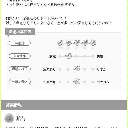
・施設内の見回り
・折り紙やお絵描きなどをする様子を見守る
何気ない日常生活のサポートがメイン！
難しく考えなくてもスグできることが多いので安心してくださいね！
職場の雰囲気
年齢層
20代
30
40
50
60
男女比率
女性
男性
職場の様子
活気あり
しずか
仕事の仕方
テキパキ
コツコツ
募集情報
給与