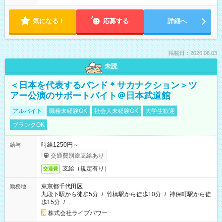
気になる！
応募する
詳細へ
掲載日：2026.08.03
未読
＜日本を代表するバンド＊サカナクション＞ツ
アー公演のサポートバイト＠日本武道館
アルバイト
職種未経験OK
社会人未経験OK
大学生歓迎
ブランクOK
時給1250円～
給与
交通費別途支給あり
支給（規定有り）
交通費
東京都千代田区
勤務地
九段下駅から徒歩5分
/
竹橋駅から徒歩10分
/
神保町駅から徒
歩15分
/
…
株式会社ライブパワー