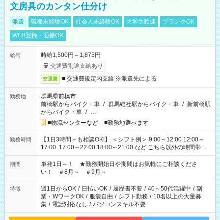
文房具のカンタン仕分け
派遣
職種未経験OK
社会人未経験OK
大学生歓迎
ブランクOK
WEB登録・面接OK
時給1,500円～1,875円
給与
交通費別途支給あり
■ 交通費規定内支給 ※派遣先による
交通費
群馬県前橋市
勤務地
前橋駅からバイク・車
/
群馬総社駅からバイク・車
/
新前橋駅
からバイク・車
/
…
■物流センターなど ■勤務地選べます
【1日3時間～も相談OK!】 ＜シフト例＞ 9:00～12:00 12:00～
勤務時間
17:00 17:00～22:00 18:00～21:00 など こちら以外の時間帯も
お気軽にご相談ください！
単発1日～！ ★勤務開始日や期間はお気軽にご相談くださ
期間
い！ ＃8月～ ＃9月～
週1日からOK
/
日払いOK
/
履歴書不要
/
40～50代活躍中
/
副
特徴
業・WワークOK
/
服装自由
/
シフト勤務
/
10名以上の大量募
集
/
電話対応なし
/
パソコンスキル不要