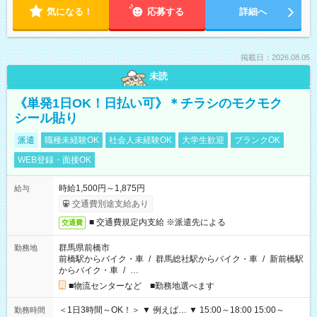
気になる！
応募する
詳細へ
掲載日：2026.08.05
未読
《単発1日OK！日払い可》＊チラシのモクモク
シール貼り
派遣
職種未経験OK
社会人未経験OK
大学生歓迎
ブランクOK
WEB登録・面接OK
時給1,500円～1,875円
給与
交通費別途支給あり
■ 交通費規定内支給 ※派遣先による
交通費
群馬県前橋市
勤務地
前橋駅からバイク・車
/
群馬総社駅からバイク・車
/
新前橋駅
からバイク・車
/
…
■物流センターなど ■勤務地選べます
＜1日3時間～OK！＞ ▼ 例えば… ▼ 15:00～18:00 15:00～
勤務時間