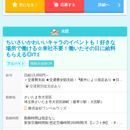
気になる！
応募する
詳細へ
未読
ちいさいかわいいキャラのイベントも！好きな
場所で働ける☆来社不要！働いたその日に給料
もらえる◎/T1
アルバイト
職種未経験OK
日給13,000円～
給与
＋交通費支給 ★交通費全額支給！ ┗案件により規定あり ★日払
いOK！（規定あり） ┗働いたその日に現金GET♪ お仕事後はコ
交通費別途支給あり
ンビニATMから 日払い分を引き落とせます！ 【試用期間】試
用期間なし
さいたま市大宮区
勤務地
埼玉県さいたま市大宮区錦町（最寄り駅：大宮駅）
株式会社ワンベルウッズ
勤務時間は指定なし
勤務時間
変形労働時間制 想定労働時間160時間/月 【シフト例】 ・8：00
～21：00