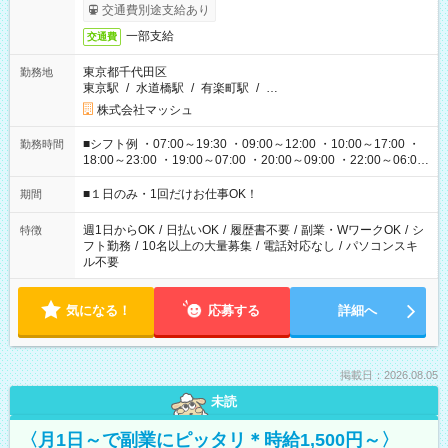
交通費別途支給あり
一部支給
交通費
東京都千代田区
勤務地
東京駅
/
水道橋駅
/
有楽町駅
/
…
株式会社マッシュ
■シフト例 ・07:00～19:30 ・09:00～12:00 ・10:00～17:00 ・
勤務時間
18:00～23:00 ・19:00～07:00 ・20:00～09:00 ・22:00～06:00
etc ★最短で3時間で5,120円のお仕事から 15時間で2万円近く稼
げるお仕事も！ ご希望のお時間に合わせてご紹介！ ※シフトは
■１日のみ・1回だけお仕事OK！
期間
現場によって異なります。 ※勿論、休憩時間はあるのでご安心
ください！
週1日からOK
/
日払いOK
/
履歴書不要
/
副業・WワークOK
/
シ
特徴
フト勤務
/
10名以上の大量募集
/
電話対応なし
/
パソコンスキ
ル不要
気になる！
応募する
詳細へ
掲載日：2026.08.05
未読
〈月1日～で副業にピッタリ＊時給1,500円～〉