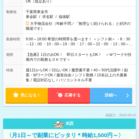
OK（規定あり）
千葉県東金市
勤務地
東金駅
/
求名駅
/
福俵駅
大手物流会社（年齢不問／「無理なく続けられる」と好評の
職場です）
9:00～18:00 希望の時間帯を選べます！ ＜シフト例＞ ・8：30
勤務時間
～12：00 ・10：00～19：00 ・17：00～22：00 ・13：00～
22：00 ・22：00～翌6：00 など
【急募】1日のみOK！ 即日スタートもOK！ ＜Ｗワークや扶
期間
養内での勤務もＯＫです＞
週1日からOK
/
日払いOK
/
履歴書不要
/
40～50代活躍中
/
副
特徴
業・WワークOK
/
服装自由
/
シフト勤務
/
10名以上の大量募
集
/
電話対応なし
/
パソコンスキル不要
気になる！
応募する
詳細へ
掲載日：2026.08.03
未読
〈月1日～で副業にピッタリ＊時給1,500円～〉