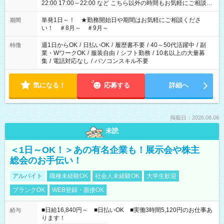
22:00 17:00～22:00 など こちら以外の時間もお気軽にご相談く
ださい！
単発1日～！ ★勤務開始日や期間はお気軽にご相談くださ
期間
い！ ＃8月～ ＃9月～
週1日からOK
/
日払いOK
/
履歴書不要
/
40～50代活躍中
/
副
特徴
業・WワークOK
/
服装自由
/
シフト勤務
/
10名以上の大量募
集
/
電話対応なし
/
パソコンスキル不要
気になる！
応募する
詳細へ
掲載日：2026.08.06
未読
＜1日～OK！＞あの有名企業も！展示会や株主
総会のお手伝い！
アルバイト
職種未経験OK
社会人未経験OK
大学生歓迎
ブランクOK
WEB登録・面接OK
■日給16,840円～ ■日払いOK ■実働3時間5,120円のお仕事あ
給与
ります！