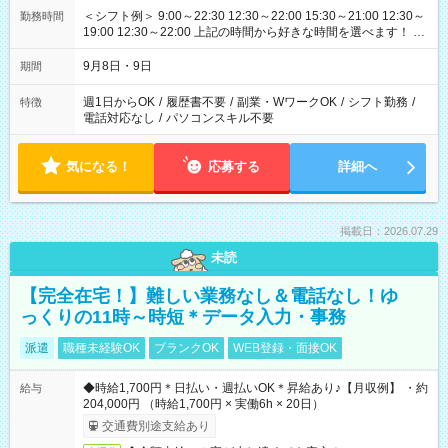
＜シフト例＞ 9:00～22:30 12:30～22:00 15:30～21:00 12:30～
勤務時間
19:00 12:30～22:00 上記の時間から好きな時間を選べます！ ※
時間は変更となる可能性があります
9月8日・9日
期間
週1日からOK
/
履歴書不要
/
副業・WワークOK
/
シフト勤務
/
特徴
電話対応なし
/
パソコンスキル不要
気になる！
応募する
詳細へ
掲載日：2026.07.29
未読
【完全在宅！】難しい業務なし＆電話なし！ゆ
っくりの11時～時短＊データ入力・事務
派遣
職種未経験OK
ブランクOK
WEB登録・面接OK
◆時給1,700円＊日払い・週払いOK＊昇給あり♪【月収例】 ・約
給与
204,000円 （時給1,700円 × 実働6h × 20日）
交通費別途支給あり