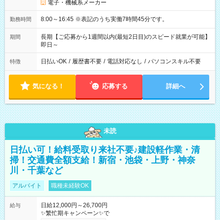
電子・機械系メーカー
8:00～16:45 ※表記のうち実働7時間45分です。
勤務時間
長期【ご応募から1週間以内(最短2日目)のスピード就業が可能】
期間
即日～
日払いOK
/
履歴書不要
/
電話対応なし
/
パソコンスキル不要
特徴
気になる！
応募する
詳細へ
未読
日払い可！給料受取り来社不要♪建設軽作業・清
掃！交通費全額支給！新宿・池袋・上野・神奈
川・千葉など
アルバイト
職種未経験OK
日給12,000円～26,700円
給与
✨繁忙期キャンペーン✨で