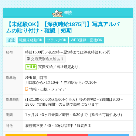
未読
【未経験OK】【深夜時給1875円】写真アルバ
ムの貼り付け・確認｜短期
派遣
職種未経験OK
ブランクOK
WEB登録・面接OK
時給1500円／夜22時～翌5時までは深夜時給1875円
給与
交通費別途支給あり
実費支給／当社規定あり。
交通費
埼玉県川口市
勤務地
川口駅からバス10分
/
赤羽駅からバス10分
情報・出版・メディア
(1)21:00-06:00(休憩60分) ※入社後の最初2～3週間は9:00～
勤務時間
18:00（実働8時間）の日勤で勤務になります
1ヶ月以上3ヶ月未満／即日～9/30まで（延長の可能性あり）
期間
履歴書不要
/
40～50代活躍中
/
服装自由
特徴