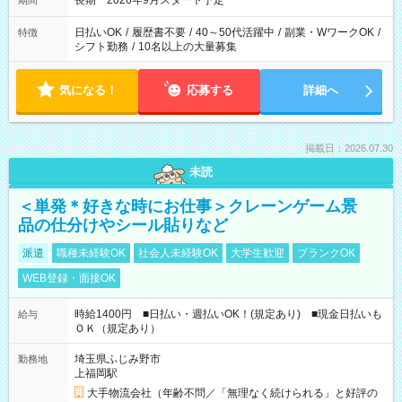
長期 2026年9月スタート予定
期間
日払いOK
/
履歴書不要
/
40～50代活躍中
/
副業・WワークOK
/
特徴
シフト勤務
/
10名以上の大量募集
気になる！
応募する
詳細へ
掲載日：2026.07.30
未読
＜単発＊好きな時にお仕事＞クレーンゲーム景
品の仕分けやシール貼りなど
派遣
職種未経験OK
社会人未経験OK
大学生歓迎
ブランクOK
WEB登録・面接OK
時給1400円 ■日払い・週払いOK！(規定あり) ■現金日払いも
給与
ＯＫ（規定あり）
埼玉県ふじみ野市
勤務地
上福岡駅
大手物流会社（年齢不問／「無理なく続けられる」と好評の