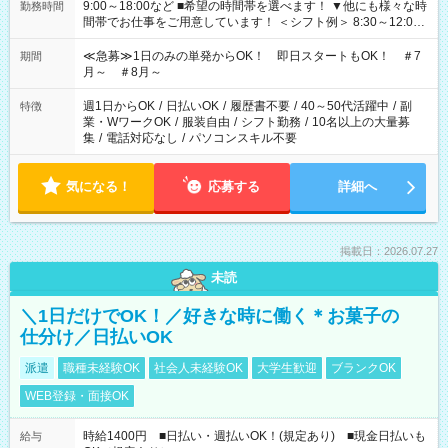
9:00～18:00など ■希望の時間帯を選べます！ ▼他にも様々な時
勤務時間
間帯でお仕事をご用意しています！ ＜シフト例＞ 8:30～12:00
17:00～22:00 13:00～22:00 22:00～翌6:00 など
≪急募≫1日のみの単発からOK！ 即日スタートもOK！ ＃7
期間
月～ ＃8月～
週1日からOK
/
日払いOK
/
履歴書不要
/
40～50代活躍中
/
副
特徴
業・WワークOK
/
服装自由
/
シフト勤務
/
10名以上の大量募
集
/
電話対応なし
/
パソコンスキル不要
気になる！
応募する
詳細へ
掲載日：2026.07.27
未読
＼1日だけでOK！／好きな時に働く＊お菓子の
仕分け／日払いOK
派遣
職種未経験OK
社会人未経験OK
大学生歓迎
ブランクOK
WEB登録・面接OK
時給1400円 ■日払い・週払いOK！(規定あり) ■現金日払いも
給与