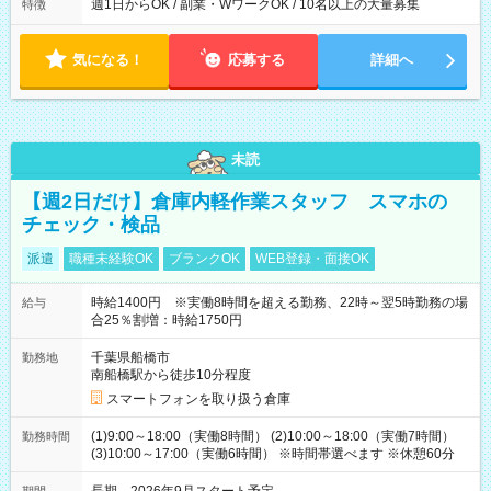
週1日からOK / 副業・WワークOK / 10名以上の大量募集
特徴
気になる！
応募する
詳細へ
未読
【週2日だけ】倉庫内軽作業スタッフ スマホの
チェック・検品
派遣
職種未経験OK
ブランクOK
WEB登録・面接OK
時給1400円 ※実働8時間を超える勤務、22時～翌5時勤務の場
給与
合25％割増：時給1750円
千葉県船橋市
勤務地
南船橋駅から徒歩10分程度
スマートフォンを取り扱う倉庫
(1)9:00～18:00（実働8時間） (2)10:00～18:00（実働7時間）
勤務時間
(3)10:00～17:00（実働6時間） ※時間帯選べます ※休憩60分