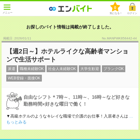
0
メニュー
気になる！
ログイン
お探しのバイト情報は掲載が終了しました。
掲載日 :2026
/
01
/
11
No.MANPWK856442-44
【週2日～】ホテルライクな高齢者マンショ
ンで生活サポート
派遣
職種未経験OK
社会人未経験OK
大学生歓迎
ブランクOK
WEB登録・面接OK
自由なシフト＊7時～、11時～、16時～など好きな
勤務時間×好きな曜日で働く！
▼高級ホテルのようなキレイな職場で介護のお仕事！入居者さんは
...
もっとみる