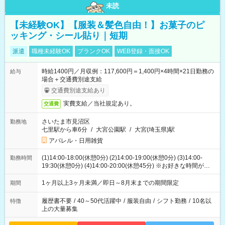
未読
【未経験OK】【服装＆髪色自由！】お菓子のピ
ッキング・シール貼り｜短期
派遣
職種未経験OK
ブランクOK
WEB登録・面接OK
時給1400円／月収例：117,600円＝1,400円×4時間×21日勤務の
給与
場合＋交通費別途支給
交通費別途支給あり
実費支給／当社規定あり。
交通費
さいたま市見沼区
勤務地
七里駅から車6分
/
大宮公園駅
/
大宮(埼玉県)駅
アパレル・日用雑貨
(1)14:00-18:00(休憩0分) (2)14:00-19:00(休憩0分) (3)14:00-
勤務時間
19:30(休憩0分) (4)14:00-20:00(休憩45分) ※お好きな時間が選べ
ます
1ヶ月以上3ヶ月未満／即日～8月末までの期間限定
期間
履歴書不要
/
40～50代活躍中
/
服装自由
/
シフト勤務
/
10名以
特徴
上の大量募集