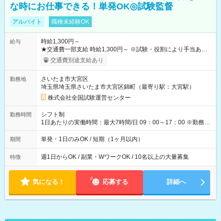
な時にお仕事できる！単発OK◎試験監督
アルバイト
職種未経験OK
時給1,300円～
給与
★交通費一部支給 時給1,300円～ ※試験・役割により手当あり
※勤務回数により昇給あり 【即給（前払い）オプションあ
交通費別途支給あり
り！】 希望される場合、勤務から1週間ほどで給与の一部を受け
取れます。 ※手数料418円がかかります。 【過去試験日の収入
さいたま市大宮区
勤務地
例】 ・河合塾模擬試験 8:30～17:30（休憩1時間） 時給1,300円
埼玉県埼玉県さいたま市大宮区錦町（最寄り駅：大宮駅）
×8時間＝日収10,400円＋交通費 ※当日の役割により時給＋100
円の場合あり ・国家試験 7:00～13:30（休憩なし） 時給1,300
株式会社全国試験運営センター
円（役割手当＋100円）×6時間＝日収8,400円＋交通費 【試用期
間】試用期間なし
シフト制
勤務時間
1日あたりの実働時間：最大7時間/日 09：00～17：00 ※勤務時
間は 試験により異なります。
単発・1日のみOK / 短期（1ヶ月以内）
期間
週1日からOK / 副業・WワークOK / 10名以上の大量募集
特徴
気になる！
応募する
詳細へ