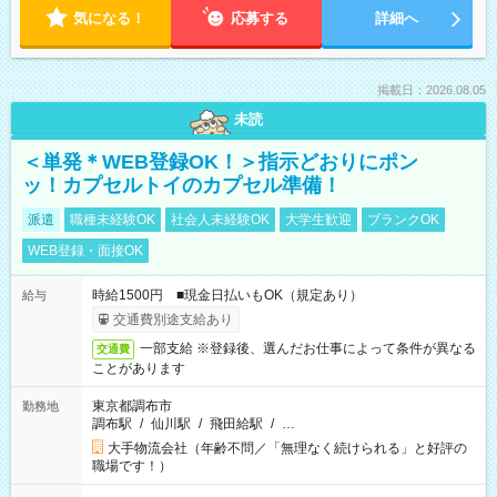
気になる！
応募する
詳細へ
掲載日：2026.08.05
未読
＜単発＊WEB登録OK！＞指示どおりにポン
ッ！カプセルトイのカプセル準備！
派遣
職種未経験OK
社会人未経験OK
大学生歓迎
ブランクOK
WEB登録・面接OK
時給1500円 ■現金日払いもOK（規定あり）
給与
交通費別途支給あり
一部支給 ※登録後、選んだお仕事によって条件が異なる
交通費
ことがあります
東京都調布市
勤務地
調布駅
/
仙川駅
/
飛田給駅
/
…
大手物流会社（年齢不問／「無理なく続けられる」と好評の
職場です！）