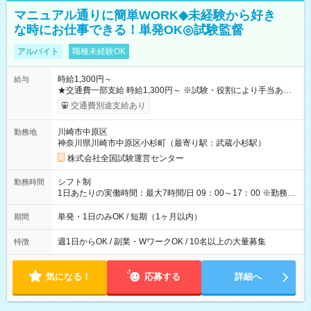
マニュアル通りに簡単WORK◆未経験から好き
な時にお仕事できる！単発OK◎試験監督
アルバイト
職種未経験OK
時給1,300円～
給与
★交通費一部支給 時給1,300円～ ※試験・役割により手当あり
※勤務回数により昇給あり 【即給（前払い）オプションあ
交通費別途支給あり
り！】 希望される場合、勤務から1週間ほどで給与の一部を受け
取れます。 ※手数料418円がかかります。 【過去試験日の収入
川崎市中原区
勤務地
例】 ・河合塾模擬試験 8:30～17:30（休憩1時間） 時給1,300円
神奈川県川崎市中原区小杉町（最寄り駅：武蔵小杉駅）
×8時間＝日収10,400円＋交通費 ※当日の役割により時給＋100
円の場合あり ・国家試験 7:00～13:30（休憩なし） 時給1,300
株式会社全国試験運営センター
円（役割手当＋100円）×6時間＝日収8,400円＋交通費 【試用期
間】試用期間なし
シフト制
勤務時間
1日あたりの実働時間：最大7時間/日 09：00～17：00 ※勤務時
間は 試験により異なります。
単発・1日のみOK / 短期（1ヶ月以内）
期間
週1日からOK / 副業・WワークOK / 10名以上の大量募集
特徴
気になる！
応募する
詳細へ