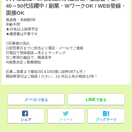
40～50代活躍中 / 副業・WワークOK / WEB登録・
面接OK
無資格・未経験OK
年齢不問
★10名以上採用予定
★履歴書は不要です
▽応募後の流れ
1)翌営業日までに担当より電話・メールでご連絡
2)電話で登録面談→求人とマッチング
3)ご希望の施設で、職場見学
4)就業決定→勤務開始
応募→就業まで最短3日＆10日後に給料GETも可！
開始希望日はご相談ください。1か月以上先の相談もOK！
メール
LINE
で送る
で送る
シェア
ツイート
ブックマーク