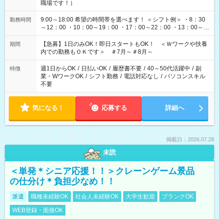
職場です！）
9:00～18:00 希望の時間帯を選べます！ ＜シフト例＞ ・8：30
勤務時間
～12：00 ・10：00～19：00 ・17：00～22：00 ・13：00～
22：00 ・22：00～翌6：00 など
【急募】1日のみOK！即日スタートもOK！ ＜Ｗワークや扶養
期間
内での勤務もＯＫです＞ ＃7月～＃8月～
週1日からOK
/
日払いOK
/
履歴書不要
/
40～50代活躍中
/
副
特徴
業・WワークOK
/
シフト勤務
/
電話対応なし
/
パソコンスキル
不要
気になる！
応募する
詳細へ
掲載日：2026.07.28
未読
＜単発＊シニア応援！！＞クレーンゲーム景品
の仕分け＊負担少なめ！！
派遣
職種未経験OK
社会人未経験OK
大学生歓迎
ブランクOK
WEB登録・面接OK