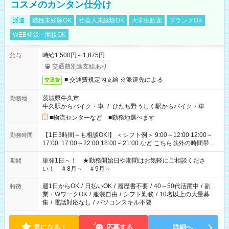
コスメのカンタン仕分け
派遣
職種未経験OK
社会人未経験OK
大学生歓迎
ブランクOK
WEB登録・面接OK
時給1,500円～1,875円
給与
交通費別途支給あり
■ 交通費規定内支給 ※派遣先による
交通費
茨城県牛久市
勤務地
牛久駅からバイク・車
/
ひたち野うしく駅からバイク・車
■物流センターなど ■勤務地選べます
【1日3時間～も相談OK!】 ＜シフト例＞ 9:00～12:00 12:00～
勤務時間
17:00 17:00～22:00 18:00～21:00 など こちら以外の時間帯も
お気軽にご相談ください！
単発1日～！ ★勤務開始日や期間はお気軽にご相談くださ
期間
い！ ＃8月～ ＃9月～
週1日からOK
/
日払いOK
/
履歴書不要
/
40～50代活躍中
/
副
特徴
業・WワークOK
/
服装自由
/
シフト勤務
/
10名以上の大量募
集
/
電話対応なし
/
パソコンスキル不要
気になる！
応募する
詳細へ