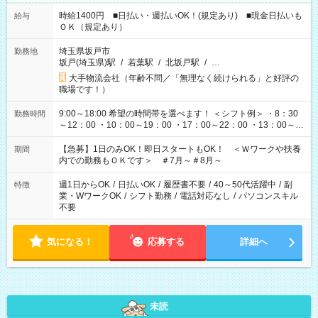
時給1400円 ■日払い・週払いOK！(規定あり) ■現金日払いも
給与
ＯＫ（規定あり）
埼玉県坂戸市
勤務地
坂戸(埼玉県)駅
/
若葉駅
/
北坂戸駅
/
…
大手物流会社（年齢不問／「無理なく続けられる」と好評の
職場です！）
9:00～18:00 希望の時間帯を選べます！ ＜シフト例＞ ・8：30
勤務時間
～12：00 ・10：00～19：00 ・17：00～22：00 ・13：00～
22：00 ・22：00～翌6：00 など
【急募】1日のみOK！即日スタートもOK！ ＜Ｗワークや扶養
期間
内での勤務もＯＫです＞ ＃7月～＃8月～
週1日からOK
/
日払いOK
/
履歴書不要
/
40～50代活躍中
/
副
特徴
業・WワークOK
/
シフト勤務
/
電話対応なし
/
パソコンスキル
不要
気になる！
応募する
詳細へ
未読