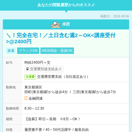
あなたの閲覧履歴からのオススメ
掲載日：2026.08.06
未読
＼！完全在宅！／土日含む週2～OK<講座受付
>@2400円
派遣
ブランクOK
WEB登録・面接OK
時給2400円＋交
給与
交通費別途支給あり
交通費実費支給（当社規定あり）
交通費
東京都港区
勤務地
田町(東京都)駅から徒歩4分
/
三田(東京都)駅から徒歩7分
金融関連
8:30～12:30
勤務時間
【急募】即日～長期 ※8月～OK！
期間
履歴書不要
/
40～50代活躍中
/
服装自由
特徴