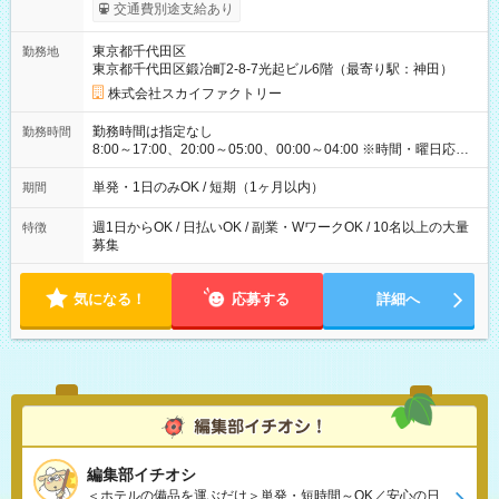
交通費別途支給あり
東京都千代田区
勤務地
東京都千代田区鍛冶町2-8-7光起ビル6階（最寄り駅：神田）
株式会社スカイファクトリー
勤務時間は指定なし
勤務時間
8:00～17:00、20:00～05:00、00:00～04:00 ※時間・曜日応相
談 ※深夜・早朝帯もあり ※週1日、1日4ｈから勤務OK！ もち
ろん週5以上のレギュラーワークも☆ 平日のみ・土日のみも
単発・1日のみOK / 短期（1ヶ月以内）
期間
OK！
週1日からOK / 日払いOK / 副業・WワークOK / 10名以上の大量
特徴
募集
気になる！
応募する
詳細へ
編集部イチオシ
＜ホテルの備品を運ぶだけ＞単発・短時間～OK／安心の日