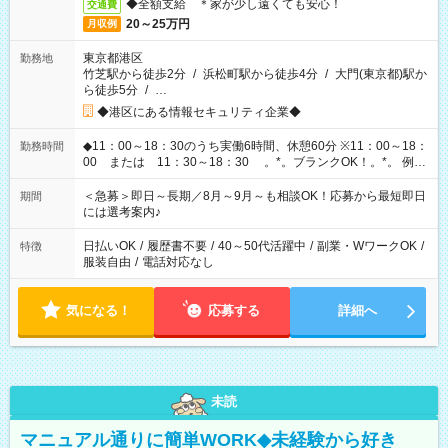
◆全額支給 ＊家が少し遠くても安心！
交通費
20～25万円
月収例
東京都港区
勤務地
竹芝駅から徒歩2分
/
浜松町駅から徒歩4分
/
大門(東京都)駅か
ら徒歩5分
/
…
◆港区にある情報セキュリティ企業◆
◆11：00～18：30のうち実働6時間、休憩60分 ※11：00～18：
勤務時間
00 または 11：30～18：30 。*。ブランクOK！。*。 例え
ば前職が、 在宅/財団法人/事務/コールセンター/受付/販売/カフェ
スタッフ スイーツ販売/ホテルフロント/化粧品販売/など 様々な
＜急募＞即日～長期／8月～9月～も相談OK！応募から最短即日
期間
業界から入社して活躍されています♪
には選考案内♪
日払いOK
/
履歴書不要
/
40～50代活躍中
/
副業・WワークOK
/
特徴
服装自由
/
電話対応なし
気になる！
応募する
詳細へ
未読
マニュアル通りに簡単WORK◆未経験から好き