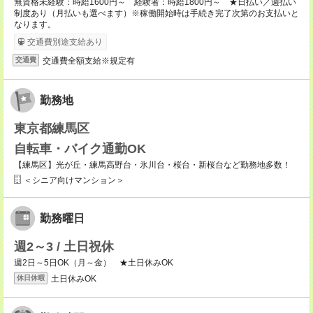
無資格未経験：時給1600円～ 経験者：時給1800円～ ★日払い／週払い
制度あり（月払いも選べます）※稼働開始時は手続き完了次第のお支払いと
なります。
交通費別途支給あり
交通費全額支給※規定有
交通費
勤務地
東京都練馬区
自転車・バイク通勤OK
【練馬区】光が丘・練馬高野台・氷川台・桜台・新桜台など勤務地多数！
＜シニア向けマンション＞
勤務曜日
週2～3 / 土日祝休
週2日～5日OK（月～金） ★土日休みOK
土日休みOK
休日休暇