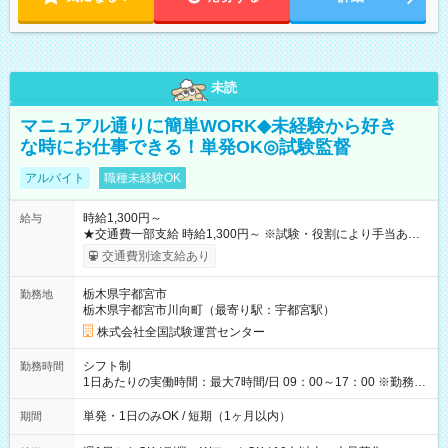
未読
マニュアル通りに簡単WORK◆未経験から好き
な時にお仕事できる！単発OK◎試験監督
アルバイト
職種未経験OK
時給1,300円～
給与
★交通費一部支給 時給1,300円～ ※試験・役割により手当あり
※勤務回数により昇給あり 【即給（前払い）オプションあ
交通費別途支給あり
り！】 希望される場合、勤務から1週間ほどで給与の一部を受け
取れます。 ※手数料418円がかかります。 【過去試験日の収入
栃木県宇都宮市
勤務地
例】 ・河合塾模擬試験 8:30～17:30（休憩1時間） 時給1,300円
栃木県宇都宮市川向町（最寄り駅：宇都宮駅）
×8時間＝日収10,400円＋交通費 ※当日の役割により時給＋100
円の場合あり ・国家試験 7:00～13:30（休憩なし） 時給1,300
株式会社全国試験運営センター
円（役割手当＋100円）×6時間＝日収8,400円＋交通費 【試用期
間】試用期間なし
シフト制
勤務時間
1日あたりの実働時間：最大7時間/日 09：00～17：00 ※勤務時
間は 試験により異なります。
単発・1日のみOK / 短期（1ヶ月以内）
期間