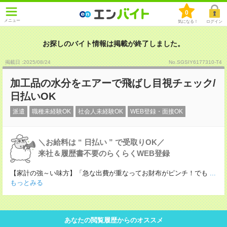
0
メニュー
気になる！
ログイン
お探しのバイト情報は掲載が終了しました。
掲載日 :2025
/
08
/
24
No.SGSIY6177310-T4
加工品の水分をエアーで飛ばし目視チェック/
日払いOK
派遣
職種未経験OK
社会人未経験OK
WEB登録・面接OK
＼お給料は “ 日払い ” で受取りOK／
来社＆履歴書不要のらくらくWEB登録
【家計の強～い味方】「急な出費が重なってお財布がピンチ！でも
...
もっとみる
あなたの閲覧履歴からのオススメ