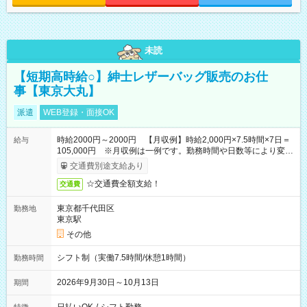
未読
【短期高時給○】紳士レザーバッグ販売のお仕
事【東京大丸】
派遣
WEB登録・面接OK
時給2000円～2000円 【月収例】時給2,000円×7.5時間×7日＝
給与
105,000円 ※月収例は一例です。勤務時間や日数等により変動
いたします。
交通費別途支給あり
☆交通費全額支給！
交通費
東京都千代田区
勤務地
東京駅
その他
シフト制（実働7.5時間/休憩1時間）
勤務時間
2026年9月30日～10月13日
期間