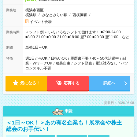
横浜市西区
勤務地
横浜駅
/
みなとみらい駅
/
西横浜駅
/
…
イベント会場
＜シフト例＞ いろいろなシフトで働けます！ ■7:00-24:00
勤務時間
■8:00-21:00 ■9:00-21:00 ■18:00-翌7:00 ■20:30-翌11:00 など
単発1日～OK!
期間
週1日からOK
/
日払いOK
/
履歴書不要
/
40～50代活躍中
/
副
特徴
業・WワークOK
/
服装自由
/
シフト勤務
/
電話対応なし
/
パソ
コンスキル不要
気になる！
応募する
詳細へ
掲載日：2026.08.08
未読
＜1日～OK！＞あの有名企業も！展示会や株主
総会のお手伝い！