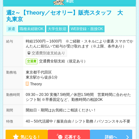
未読
週2～【Theory／セオリー】販売スタッフ 大
丸東京
派遣
職種未経験OK
大学生歓迎
WEB登録・面接OK
時給1500円～1600円 ※ご経験・スキルにより優遇 スマホでか
給与
んたんに前払いで給与が受け取れます（※上限、条件あり）
交通費別途支給あり
交通費全額支給（規定あり）
交通費
東京都千代田区
勤務地
東京駅から徒歩1分
Theory
09:30～20:30 実働7.5時間／休憩1.5時間 営業時間に合わせた
勤務時間
シフト制 ※早番固定など、勤務時間の相談OK
開始日・期間はお気軽にご相談ください！
期間
40～50代活躍中
/
服装自由
/
シフト勤務
/
パソコンスキル不要
特徴
気になる！
応募する
詳細へ