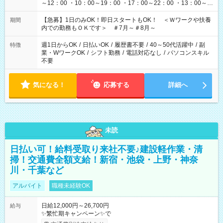
～12：00 ・10：00～19：00 ・17：00～22：00 ・13：00～
22：00 ・22：00～翌6：00 など
【急募】1日のみOK！即日スタートもOK！ ＜Ｗワークや扶養
期間
内での勤務もＯＫです＞ ＃7月～＃8月～
週1日からOK
/
日払いOK
/
履歴書不要
/
40～50代活躍中
/
副
特徴
業・WワークOK
/
シフト勤務
/
電話対応なし
/
パソコンスキル
不要
気になる！
応募する
詳細へ
未読
日払い可！給料受取り来社不要♪建設軽作業・清
掃！交通費全額支給！新宿・池袋・上野・神奈
川・千葉など
アルバイト
職種未経験OK
日給12,000円～26,700円
給与
✨繁忙期キャンペーン✨で