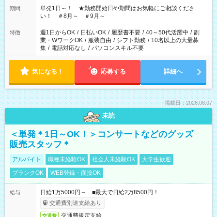
単発1日～！ ★勤務開始日や期間はお気軽にご相談くださ
期間
い！ ＃8月～ ＃9月～
週1日からOK
/
日払いOK
/
履歴書不要
/
40～50代活躍中
/
副
特徴
業・WワークOK
/
服装自由
/
シフト勤務
/
10名以上の大量募
集
/
電話対応なし
/
パソコンスキル不要
気になる！
応募する
詳細へ
掲載日：2026.08.07
未読
＜単発＊1日～OK！＞コンサートなどのグッズ
販売スタッフ＊
アルバイト
職種未経験OK
社会人未経験OK
大学生歓迎
ブランクOK
WEB登録・面接OK
日給1万5000円～ ■最大で日給2万8500円！
給与
交通費別途支給あり
交通費規定支給
交通費