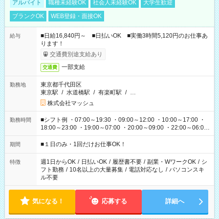
アルバイト
職種未経験OK
社会人未経験OK
大学生歓迎
ブランクOK
WEB登録・面接OK
■日給16,840円～ ■日払いOK ■実働3時間5,120円のお仕事あ
給与
ります！
交通費別途支給あり
一部支給
交通費
東京都千代田区
勤務地
東京駅
/
水道橋駅
/
有楽町駅
/
…
株式会社マッシュ
■シフト例 ・07:00～19:30 ・09:00～12:00 ・10:00～17:00 ・
勤務時間
18:00～23:00 ・19:00～07:00 ・20:00～09:00 ・22:00～06:00
etc ★最短で3時間で5,120円のお仕事から 15時間で2万円近く稼
げるお仕事も！ ご希望のお時間に合わせてご紹介！ ※シフトは
■１日のみ・1回だけお仕事OK！
期間
現場によって異なります。 ※勿論、休憩時間はあるのでご安心
ください！
週1日からOK
/
日払いOK
/
履歴書不要
/
副業・WワークOK
/
シ
特徴
フト勤務
/
10名以上の大量募集
/
電話対応なし
/
パソコンスキ
ル不要
気になる！
応募する
詳細へ