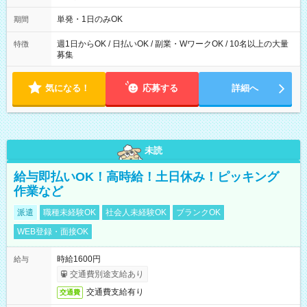
勤務 勤務：月・水・金 休み：火・木・土・日 好きな時にお仕事
可能です！ ※1日あたりの最大実働時間は日勤、夜勤共に勤務し
単発・1日のみOK
期間
た時間になります。
週1日からOK / 日払いOK / 副業・WワークOK / 10名以上の大量
特徴
募集
気になる！
応募する
詳細へ
未読
給与即払いOK！高時給！土日休み！ピッキング
作業など
派遣
職種未経験OK
社会人未経験OK
ブランクOK
WEB登録・面接OK
時給1600円
給与
交通費別途支給あり
交通費支給有り
交通費