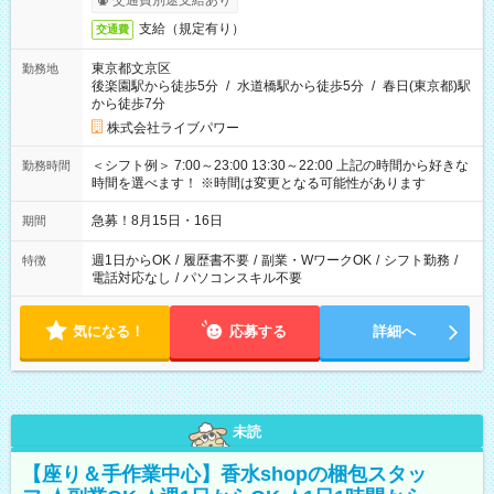
交通費別途支給あり
支給（規定有り）
交通費
東京都文京区
勤務地
後楽園駅から徒歩5分
/
水道橋駅から徒歩5分
/
春日(東京都)駅
から徒歩7分
株式会社ライブパワー
＜シフト例＞ 7:00～23:00 13:30～22:00 上記の時間から好きな
勤務時間
時間を選べます！ ※時間は変更となる可能性があります
急募！8月15日・16日
期間
週1日からOK
/
履歴書不要
/
副業・WワークOK
/
シフト勤務
/
特徴
電話対応なし
/
パソコンスキル不要
気になる！
応募する
詳細へ
未読
【座り＆手作業中心】香水shopの梱包スタッ