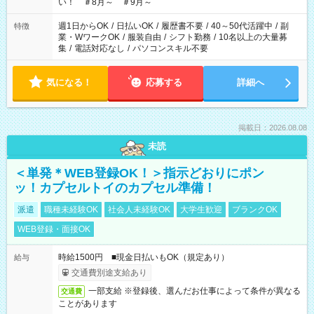
い！ ＃8月～ ＃9月～
週1日からOK
/
日払いOK
/
履歴書不要
/
40～50代活躍中
/
副
特徴
業・WワークOK
/
服装自由
/
シフト勤務
/
10名以上の大量募
集
/
電話対応なし
/
パソコンスキル不要
気になる！
応募する
詳細へ
掲載日：2026.08.08
未読
＜単発＊WEB登録OK！＞指示どおりにポン
ッ！カプセルトイのカプセル準備！
派遣
職種未経験OK
社会人未経験OK
大学生歓迎
ブランクOK
WEB登録・面接OK
時給1500円 ■現金日払いもOK（規定あり）
給与
交通費別途支給あり
一部支給 ※登録後、選んだお仕事によって条件が異なる
交通費
ことがあります