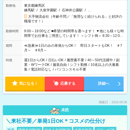
東京都練馬区
勤務地
練馬駅
/
大泉学園駅
/
石神井公園駅
/
…
大手物流会社（年齢不問／「無理なく続けられる」と好評の
職場です！）
9:00～18:00など ■希望の時間帯を選べます！ ▼他にも様々な時
勤務時間
間帯でお仕事をご用意しています！ ＜シフト例＞ 8:30～12:00
17:00～22:00 13:00～22:00 22:00～翌6:00 など
≪急募≫1日のみの単発からOK！ 即日スタートもOK！ ＃7
期間
月～ ＃8月～
週1日からOK
/
日払いOK
/
履歴書不要
/
40～50代活躍中
/
副
特徴
業・WワークOK
/
服装自由
/
シフト勤務
/
10名以上の大量募
集
/
電話対応なし
/
パソコンスキル不要
気になる！
応募する
詳細へ
掲載日：2026.08.08
未読
＼来社不要／単発1日OK＊コスメの仕分け