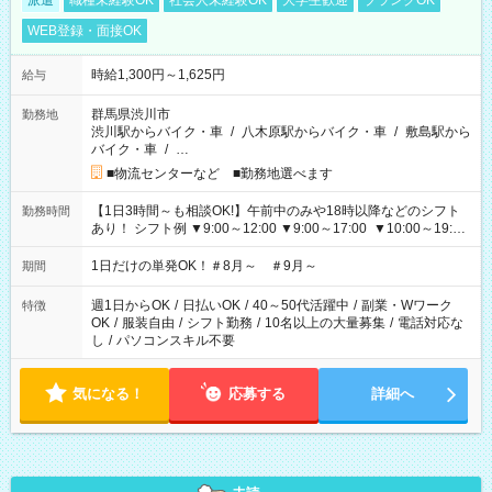
派遣
職種未経験OK
社会人未経験OK
大学生歓迎
ブランクOK
WEB登録・面接OK
時給1,300円～1,625円
給与
群馬県渋川市
勤務地
渋川駅からバイク・車
/
八木原駅からバイク・車
/
敷島駅から
バイク・車
/
…
■物流センターなど ■勤務地選べます
【1日3時間～も相談OK!】午前中のみや18時以降などのシフト
勤務時間
あり！ シフト例 ▼9:00～12:00 ▼9:00～17:00 ▼10:00～19:00
▼18:00～21:00
1日だけの単発OK！＃8月～ ＃9月～
期間
週1日からOK
/
日払いOK
/
40～50代活躍中
/
副業・Wワーク
特徴
OK
/
服装自由
/
シフト勤務
/
10名以上の大量募集
/
電話対応な
し
/
パソコンスキル不要
気になる！
応募する
詳細へ