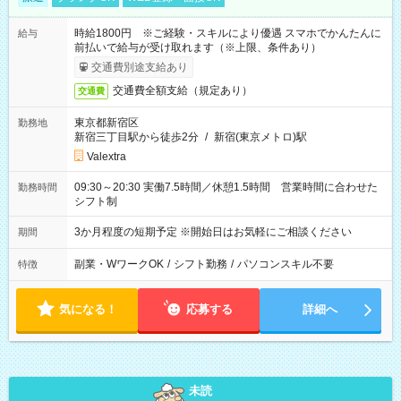
時給1800円 ※ご経験・スキルにより優遇 スマホでかんたんに
給与
前払いで給与が受け取れます（※上限、条件あり）
交通費別途支給あり
交通費全額支給（規定あり）
交通費
東京都新宿区
勤務地
新宿三丁目駅から徒歩2分
/
新宿(東京メトロ)駅
Valextra
09:30～20:30 実働7.5時間／休憩1.5時間 営業時間に合わせた
勤務時間
シフト制
3か月程度の短期予定 ※開始日はお気軽にご相談ください
期間
副業・WワークOK
/
シフト勤務
/
パソコンスキル不要
特徴
気になる！
応募する
詳細へ
未読