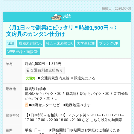
掲載日：2026.08.08
未読
〈月1日～で副業にピッタリ＊時給1,500円～〉
文房具のカンタン仕分け
派遣
職種未経験OK
社会人未経験OK
大学生歓迎
ブランクOK
WEB登録・面接OK
時給1,500円～1,875円
給与
交通費別途支給あり
■ 交通費規定内支給 ※派遣先による
交通費
群馬県前橋市
勤務地
前橋駅からバイク・車
/
群馬総社駅からバイク・車
/
新前橋駅
からバイク・車
/
…
■物流センターなど ■勤務地選べます
【1日3時間～も相談OK!】 ＜シフト例＞ 9:00～12:00 12:00～
勤務時間
17:00 17:00～22:00 18:00～21:00 など こちら以外の時間帯も
お気軽にご相談ください！
単発1日～！ ★勤務開始日や期間はお気軽にご相談くださ
期間