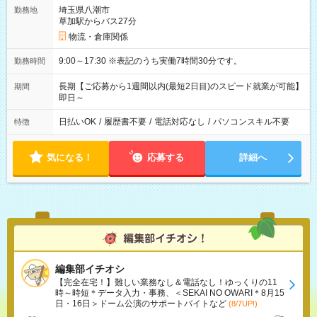
埼玉県八潮市
勤務地
草加駅からバス27分
物流・倉庫関係
9:00～17:30 ※表記のうち実働7時間30分です。
勤務時間
長期【ご応募から1週間以内(最短2日目)のスピード就業が可能】
期間
即日～
日払いOK
/
履歴書不要
/
電話対応なし
/
パソコンスキル不要
特徴
気になる！
応募する
詳細へ
編集部イチオシ
【完全在宅！】難しい業務なし＆電話なし！ゆっくりの11
時～時短＊データ入力・事務、＜SEKAI NO OWARI＊8月15
日・16日＞ドーム公演のサポートバイトなど
(8/7UP!)