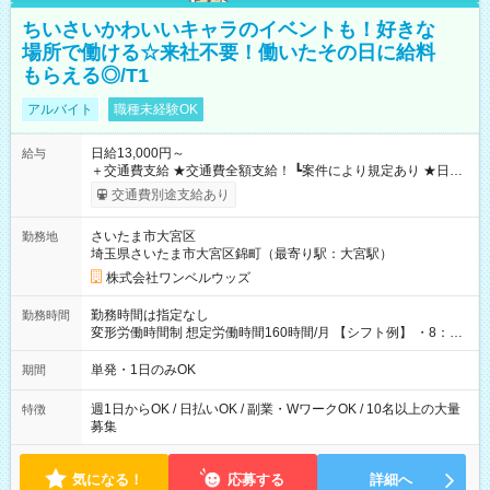
ちいさいかわいいキャラのイベントも！好きな
場所で働ける☆来社不要！働いたその日に給料
もらえる◎/T1
アルバイト
職種未経験OK
日給13,000円～
給与
＋交通費支給 ★交通費全額支給！ ┗案件により規定あり ★日払
いOK！（規定あり） ┗働いたその日に現金GET♪ お仕事後はコ
交通費別途支給あり
ンビニATMから 日払い分を引き落とせます！ 【試用期間】試
用期間なし
さいたま市大宮区
勤務地
埼玉県さいたま市大宮区錦町（最寄り駅：大宮駅）
株式会社ワンベルウッズ
勤務時間は指定なし
勤務時間
変形労働時間制 想定労働時間160時間/月 【シフト例】 ・8：00
～21：00
単発・1日のみOK
期間
週1日からOK / 日払いOK / 副業・WワークOK / 10名以上の大量
特徴
募集
気になる！
応募する
詳細へ