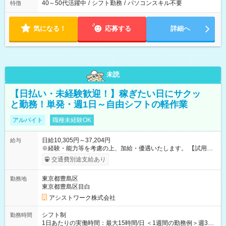
40～50代活躍中
/
シフト勤務
/
パソコンスキル不要
特徴
気になる！
応募する
詳細へ
未読
【日払い・未経験歓迎！】稼ぎたい日にサクッ
と勤務！単発・週1日～自由シフトの軽作業
アルバイト
職種未経験OK
日給10,305円～37,204円
給与
※経験・能力等を考慮の上、加給・優遇いたします。 【試用期
間】試用期間なし
交通費別途支給あり
東京都豊島区
勤務地
東京都豊島区目白
アシストワーク株式会社
シフト制
勤務時間
1日あたりの実働時間：最大15時間/日 ＜1週間の勤務例＞週3回