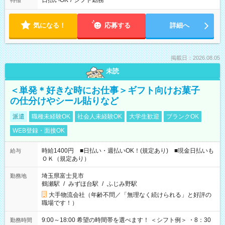
日払いOK
/
シフト勤務
特徴
気になる！
応募する
詳細へ
掲載日：2026.08.05
未読
＜単発＊好きな時にお仕事＞ギフト向けお菓子
の仕分けやシール貼りなど
派遣
職種未経験OK
社会人未経験OK
大学生歓迎
ブランクOK
WEB登録・面接OK
時給1400円 ■日払い・週払いOK！(規定あり) ■現金日払いも
給与
ＯＫ（規定あり）
埼玉県富士見市
勤務地
鶴瀬駅
/
みずほ台駅
/
ふじみ野駅
大手物流会社（年齢不問／「無理なく続けられる」と好評の
職場です！）
9:00～18:00 希望の時間帯を選べます！ ＜シフト例＞ ・8：30
勤務時間