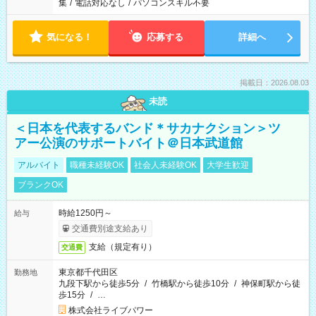
集
/
電話対応なし
/
パソコンスキル不要
気になる！
応募する
詳細へ
掲載日：2026.08.03
未読
＜日本を代表するバンド＊サカナクション＞ツ
アー公演のサポートバイト＠日本武道館
アルバイト
職種未経験OK
社会人未経験OK
大学生歓迎
ブランクOK
時給1250円～
給与
交通費別途支給あり
支給（規定有り）
交通費
東京都千代田区
勤務地
九段下駅から徒歩5分
/
竹橋駅から徒歩10分
/
神保町駅から徒
歩15分
/
…
株式会社ライブパワー