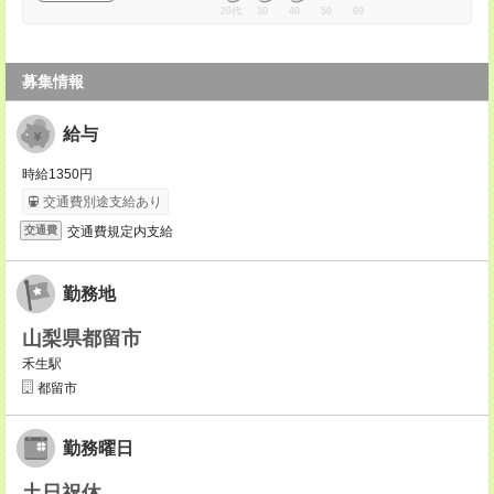
20代
30
40
50
60
募集情報
給与
時給1350円
交通費別途支給あり
交通費規定内支給
交通費
勤務地
山梨県都留市
禾生駅
都留市
勤務曜日
土日祝休