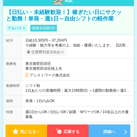
未読
【日払い・未経験歓迎！】稼ぎたい日にサクッ
と勤務！単発・週1日～自由シフトの軽作業
アルバイト
職種未経験OK
日給10,305円～37,204円
給与
※経験・能力等を考慮の上、加給・優遇いたします。 【試用期
間】試用期間なし
交通費別途支給あり
東京都世田谷区
勤務地
東京都世田谷区桜上水
アシストワーク株式会社
シフト制
勤務時間
1日あたりの実働時間：最大15時間/日 ＜1週間の勤務例＞週3回
勤務 勤務：月・水・金 休み：火・木・土・日 好きな時にお仕事
可能です！ ※1日あたりの最大実働時間は日勤、夜勤共に勤務し
単発・1日のみOK
期間
た時間になります。
週1日からOK / 日払いOK / 副業・WワークOK / 10名以上の大量
特徴
募集
気になる！
応募する
詳細へ