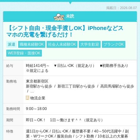
掲載日：2026.08.07
未読
【シフト自由・現金手渡しOK】iPhoneなどス
マホの充電を繋げるだけ！
派遣
職種未経験OK
社会人未経験OK
大学生歓迎
ブランクOK
WEB登録・面接OK
時給1414円～ ▼日払いOK（規定あり） ■初勤務手当あり
給与
※規定による
東京都新宿区
勤務地
新宿駅から徒歩
/
新宿三丁目駅から徒歩
/
高田馬場駅から徒歩
/
…
物流企業
9:00～18:00
勤務時間
即日～OK！ 1日～働けます＾＾（規定あり）
期間
週1日からOK
/
日払いOK
/
履歴書不要
/
40～50代活躍中
/
副
特徴
業・WワークOK
/
服装自由
/
シフト勤務
/
10名以上の大量募