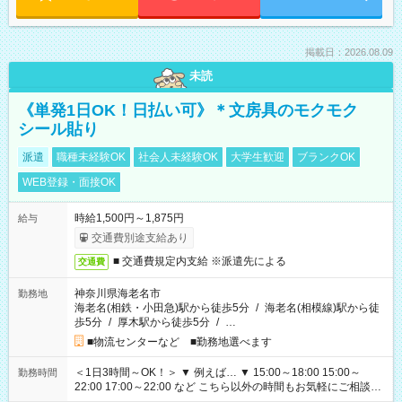
掲載日：2026.08.09
未読
《単発1日OK！日払い可》＊文房具のモクモク
シール貼り
派遣
職種未経験OK
社会人未経験OK
大学生歓迎
ブランクOK
WEB登録・面接OK
時給1,500円～1,875円
給与
交通費別途支給あり
■ 交通費規定内支給 ※派遣先による
交通費
神奈川県海老名市
勤務地
海老名(相鉄・小田急)駅から徒歩5分
/
海老名(相模線)駅から徒
歩5分
/
厚木駅から徒歩5分
/
…
■物流センターなど ■勤務地選べます
＜1日3時間～OK！＞ ▼ 例えば… ▼ 15:00～18:00 15:00～
勤務時間
22:00 17:00～22:00 など こちら以外の時間もお気軽にご相談く
ださい！