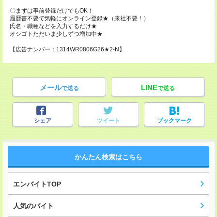
〇まずは事前登録だけでもOK！
履歴書不要で気軽にオンライン登録★（来社不要！）
氏名・職種などを入力するだけ★
オシゴトただいま少しずつ増加中★
【広告ナンバー：1314WR0806G26★2-N】
メール
LINE
で送る
で送る
シェア
ツイート
ブックマーク
かんたん検索はこちら
エンバイトTOP
人気のバイト