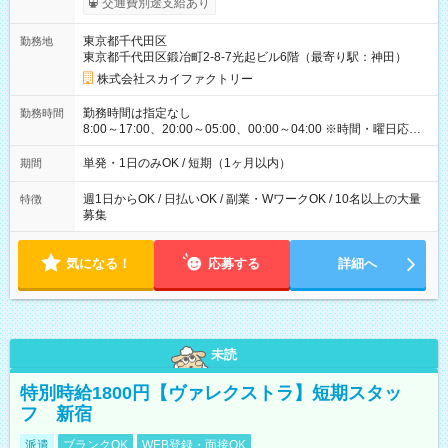
交通費別途支給あり
東京都千代田区
勤務地
東京都千代田区鍛冶町2-8-7光起ビル6階（最寄り駅：神田）
株式会社スカイファクトリー
勤務時間は指定なし
勤務時間
8:00～17:00、20:00～05:00、00:00～04:00 ※時間・曜日応相
談 ※深夜・早朝帯もあり ※週1日、1日4ｈから勤務OK！ もち
ろん週5以上のレギュラーワークも☆ 平日のみ・土日のみも
単発・1日のみOK / 短期（1ヶ月以内）
期間
OK！
週1日からOK / 日払いOK / 副業・WワークOK / 10名以上の大量
特徴
募集
気になる！
応募する
詳細へ
未読
特別時給1800円【ヴァレクストラ】短期スタッ
フ 新宿
派遣
ブランクOK
WEB登録・面接OK