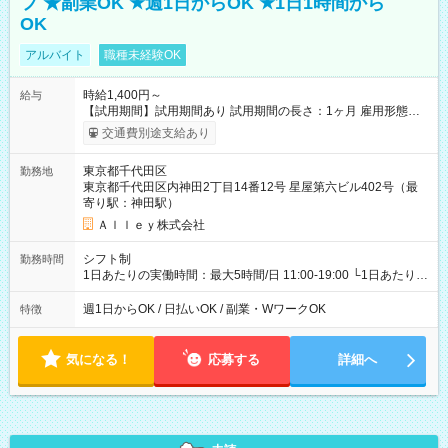
フ ★副業OK ★週1日からOK ★1日1時間から
OK
アルバイト
職種未経験OK
時給1,400円～
給与
【試用期間】試用期間あり 試用期間の長さ：1ヶ月 雇用形態、
給与は本採用時と同じです。
交通費別途支給あり
東京都千代田区
勤務地
東京都千代田区内神田2丁目14番12号 星屋第六ビル402号（最
寄り駅：神田駅）
Ａｌｌｅｙ株式会社
シフト制
勤務時間
1日あたりの実働時間：最大5時間/日 11:00-19:00 └1日あたりの
実働時間：1-5時間 └上記の時間帯内であれば、いつでも勤務可
能！ └平日・土曜日の中で、お好きな曜日でご勤務いただけま
週1日からOK / 日払いOK / 副業・WワークOK
特徴
す！ 【シフト例】 ・11:00～14:00 ・16:30～19:00 ・13:00～
18:00 などのように、自由な働き方が可能なお仕事です！
気になる！
応募する
詳細へ