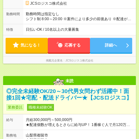
稼働 ・地方郊外エリア 月収40万円／週5日稼働 月収45万円~60
JCSロジスコ株式会社
万円／週6日稼働 【試用期間】試用期間なし
勤務時間は指定なし
勤務時間
シフト制 8:00～20:00 ※案件により多少の前後あり ※配達が完
了次第、帰社OKです
日払いOK / 10名以上の大量募集
特徴
気になる！
応募する
詳細へ
掲載元企業名
JCSロジスコ株式会社
未読
◎完全未経験OK/20～30代男女問わず活躍中！面
接1回★宅配・配送ドライバー★【JCSロジスコ】
業務委託
職種未経験OK
月給300,000円～500,000円
給与
★配達個数が増えるとさらに給与UP！ 1番稼ぐ人で月120万ほ
ど！ ・主要都市エリア 月収55万円／週5日稼働 月収65万~112
万円／週6日稼働 ・地方郊外エリア 月収40万円／週5日稼働 月
山梨県都留市
勤務地