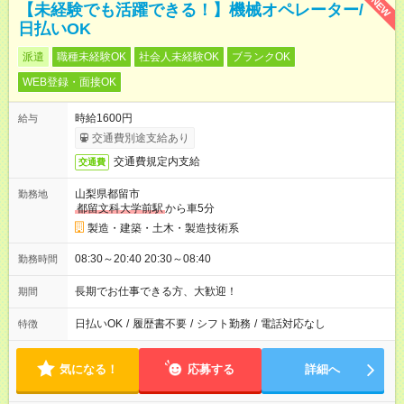
NEW
【未経験でも活躍できる！】機械オペレーター/
日払いOK
派遣
職種未経験OK
社会人未経験OK
ブランクOK
WEB登録・面接OK
時給1600円
給与
交通費別途支給あり
交通費規定内支給
交通費
山梨県都留市
勤務地
都留文科大学前駅
から車5分
製造・建築・土木・製造技術系
08:30～20:40 20:30～08:40
勤務時間
長期でお仕事できる方、大歓迎！
期間
日払いOK
/
履歴書不要
/
シフト勤務
/
電話対応なし
特徴
気になる！
応募する
詳細へ