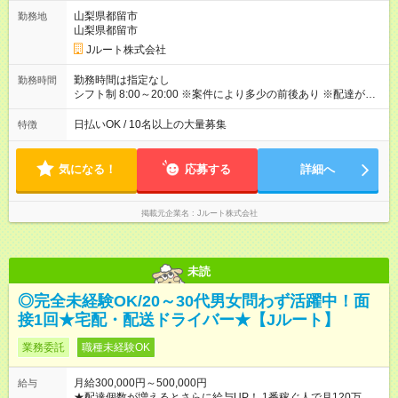
定年収＞ 480万円 ～ 960万円 ★配達個数が増えるとさらに給与
UP！ ★1番稼ぐ人で月120万ほど！ ＜平均収入イメージ＞ ・主
山梨県都留市
勤務地
要都市エリア 月収50万円／週5日稼働 月収60万~80万円／週6日
山梨県都留市
稼働 ・地方郊外エリア 月収40万円／週5日稼働 月収45万円~60
Jルート株式会社
万円／週6日稼働 【試用期間】試用期間なし
勤務時間は指定なし
勤務時間
シフト制 8:00～20:00 ※案件により多少の前後あり ※配達が完
了次第、帰社OKです
日払いOK / 10名以上の大量募集
特徴
気になる！
応募する
詳細へ
掲載元企業名
Jルート株式会社
未読
◎完全未経験OK/20～30代男女問わず活躍中！面
接1回★宅配・配送ドライバー★【Jルート】
業務委託
職種未経験OK
月給300,000円～500,000円
給与
★配達個数が増えるとさらに給与UP！ 1番稼ぐ人で月120万ほ