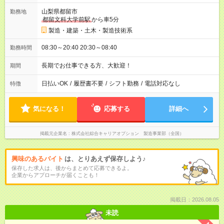
山梨県都留市
勤務地
都留文科大学前駅
から車5分
製造・建築・土木・製造技術系
08:30～20:40 20:30～08:40
勤務時間
長期でお仕事できる方、大歓迎！
期間
日払いOK
/
履歴書不要
/
シフト勤務
/
電話対応なし
特徴
気になる！
応募する
詳細へ
掲載元企業名
株式会社綜合キャリアオプション 製造事業部（全国）
興味のあるバイト
は、とりあえず保存しよう♪
保存した求人は、後からまとめて応募できるよ。
企業からアプローチが届くことも！
掲載日：2026.08.05
未読