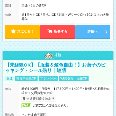
～21：00
単発・1日のみOK
期間
週1日からOK / 日払いOK / 副業・WワークOK / 10名以上の大量
特徴
募集
気になる！
応募する
詳細へ
未読
【未経験OK】【服装＆髪色自由！】お菓子のピ
ッキング・シール貼り｜短期
派遣
職種未経験OK
ブランクOK
WEB登録・面接OK
時給1400円／月収例：117,600円＝1,400円×4時間×21日勤務の
給与
場合＋交通費別途支給
交通費別途支給あり
実費支給／当社規定あり。
交通費
さいたま市見沼区
勤務地