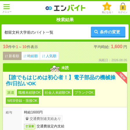
0
メニュー
気になる！
ログイン
検索結果
条件の変更
都留文科大学前のバイト一覧
10
1,600
件中
1
～
10
件表示
平均時給:
円
新着順
時給順
人気順
掲載日：2026.08.05
未読
NEW
【誰でもはじめは初心者！】電子部品の機械操
作/日払いOK
派遣
職種未経験OK
社会人未経験OK
ブランクOK
WEB登録・面接OK
時給1600円
給与
交通費別途支給あり
交通費規定内支給
交通費