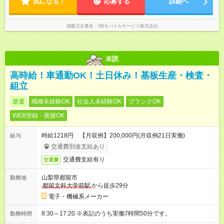
気になる！
応募する
詳細へ
掲載元企業名
SBモバイルサービス株式会社
未読
高時給！車通勤OK！土日休み！基板生産・検査・
組立
派遣
職種未経験OK
社会人未経験OK
ブランクOK
WEB登録・面接OK
時給1218円 【月収例】200,000円(月収例21日実働)
給与
交通費別途支給あり
交通費支給有り
交通費
山梨県都留市
勤務地
都留文科大学前駅
から徒歩29分
電子・機械系メーカー
8:30～17:20 ※表記のうち実働7時間50分です。
勤務時間