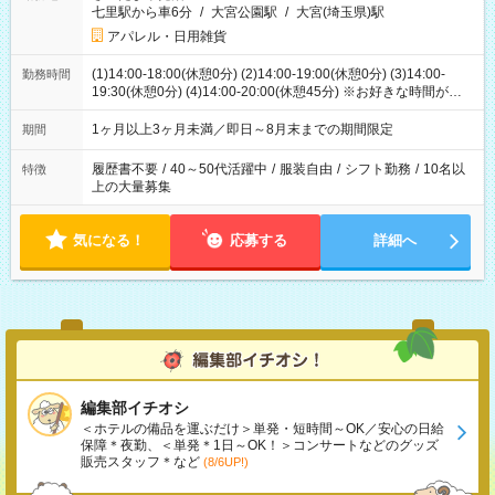
七里駅から車6分
/
大宮公園駅
/
大宮(埼玉県)駅
アパレル・日用雑貨
(1)14:00-18:00(休憩0分) (2)14:00-19:00(休憩0分) (3)14:00-
勤務時間
19:30(休憩0分) (4)14:00-20:00(休憩45分) ※お好きな時間が選べ
ます
1ヶ月以上3ヶ月未満／即日～8月末までの期間限定
期間
履歴書不要
/
40～50代活躍中
/
服装自由
/
シフト勤務
/
10名以
特徴
上の大量募集
気になる！
応募する
詳細へ
編集部イチオシ
＜ホテルの備品を運ぶだけ＞単発・短時間～OK／安心の日給
保障＊夜勤、＜単発＊1日～OK！＞コンサートなどのグッズ
販売スタッフ＊など
(8/6UP!)