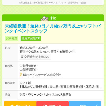
掲載元企業名
株式会社綜合キャリアオプション 製造事業部（全国）
未読
未経験歓迎！週休3日／月給27万円以上✨ソフトバ
ンクイベントスタッフ
契約社員
職種未経験OK
時給2,000円～2,000円
給与
頑張りや成果をしっかり評価する環境です！
交通費別途支給あり
山梨県都留市
勤務地
山梨県都留市
SBモバイルサービス株式会社
シフト制
勤務時間
1日あたりの実働時間：最大8時間/日 ◎実働8時間・休憩1時間 ◎
残業は月平均5時間程度です
副業・WワークOK / 10名以上の大量募集
特徴