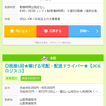
(日休み) ■月収80万円(43歳男性/墨田区在住)※元営業 1日200個
配達×25日勤務(月休み) 【試用期間】試用期間なし
勤務時間は指定なし
勤務時間
8:00～20:00（シフト制/実働8時間） ※週5日勤務（場所次第で
は週4も有り） ※配達状況によって時間外での勤務可能性有り ※
案件により多少の前後あり ※配達が完了次第、帰社OKです
日払いOK / 10名以上の大量募集
特徴
気になる！
応募する
詳細へ
掲載元企業名
JCSロジスコ株式会社
未読
◎面接1回★稼げる宅配・配送ドライバー★【JCS
ロジスコ】
業務委託
職種未経験OK
月給400,000円～600,000円
給与
月給40万円 ～ 80万円 日払い・週払いは初日から利用OK！ ＜想
定年収＞ 480万円 ～ 960万円 ★配達個数が増えるとさらに給与
UP！ ★1番稼ぐ人で月120万ほど！ ＜平均収入イメージ＞ ・主
山梨県都留市
勤務地
要都市エリア 月収50万円／週5日稼働 月収60万~80万円／週6日
山梨県都留市