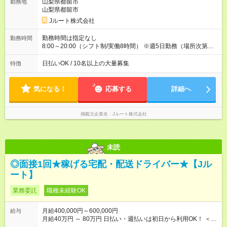
万円／週6日稼働 ・地方郊外エリア 月収40万円／週5日稼働 月
山梨県都留市
勤務地
収40万円~50万円／週6日稼働 ＜モデルイメージ＞ ■月収50万
山梨県都留市
円 (27歳男性/江東区在住)※元建築関係 1日150個配達×25日勤務
Jルート株式会社
(日休み) ■月収80万円(43歳男性/墨田区在住)※元営業 1日200個
配達×25日勤務(月休み) 【試用期間】試用期間なし
勤務時間は指定なし
勤務時間
8:00～20:00（シフト制/実働8時間） ※週5日勤務（場所次第で
は週4も有り） ※配達状況によって時間外での勤務可能性有り ※
案件により多少の前後あり ※配達が完了次第、帰社OKです
日払いOK / 10名以上の大量募集
特徴
気になる！
応募する
詳細へ
掲載元企業名
Jルート株式会社
未読
◎面接1回★稼げる宅配・配送ドライバー★【Jル
ート】
業務委託
職種未経験OK
月給400,000円～600,000円
給与
月給40万円 ～ 80万円 日払い・週払いは初日から利用OK！ ＜想