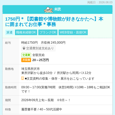
掲載日：2026.08.03
未読
1750円＊【図書館や博物館が好きなかたへ】本
に囲まれてお仕事＊事務
派遣
職種未経験OK
ブランクOK
WEB登録・面接OK
時給1750円 月収例 245,000円
給与
交通費別途支給あり
全額支給
交通費
20～25万円
月収例
埼玉県所沢市
勤務地
東所沢駅から徒歩10分
/
所沢駅から民間バス12分
■文芸資料の収集・保存・展示をおこなっています
09:00～17:00(実働7時間 休憩1時間) ※10時～18時もご相談OK
勤務時間
です！
2026年09月上旬～長期 ※9月～！
期間
履歴書不要
/
40～50代活躍中
特徴