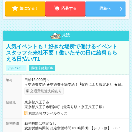
気になる！
応募する
詳細へ
未読
人気イベントも！好きな場所で働けるイベント
スタッフ☆来社不要！働いたその日に給料もら
える日払い/T1
アルバイト
職種未経験OK
日給13,000円～
給与
＋交通費支給 ★交通費全額支給！ ┗案件により規定あり ★日払
いOK！（規定あり） ┗働いたその日に現金GET♪ お仕事後はコ
交通費別途支給あり
ンビニATMから 日払い分を引き落とせます！ 【試用期間】試
用期間なし
東京都八王子市
勤務地
東京都八王子市明神町（最寄り駅：京王八王子駅）
株式会社ワンベルウッズ
勤務時間は指定なし
勤務時間
変形労働時間制 想定労働時間160時間/月 【シフト例】 ・8：00