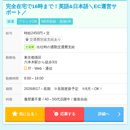
完全在宅で16時まで！英語&日本語＼EC運営サ
ポート／
派遣
ブランクOK
WEB登録・面接OK
時給2450円＋交
給与
交通費別途支給あり
出社時の通勤交通費支給
交通費
東京都港区
勤務地
六本木駅から徒歩3分
IT・Web・通信
9:00～16:00
勤務時間
2026/8/17～長期 ※長期更新予定 ※8月～OK！
期間
履歴書不要
/
40～50代活躍中
/
服装自由
特徴
気になる！
応募する
詳細へ