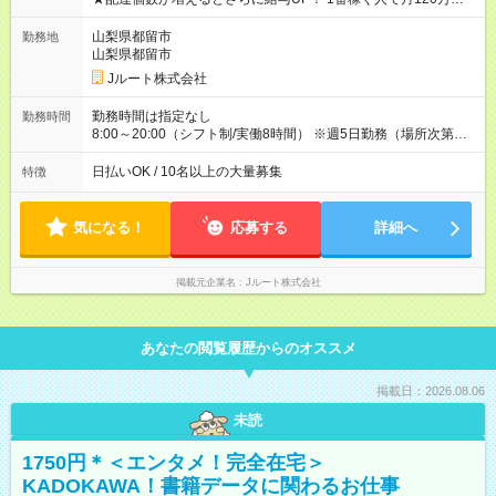
ど！ ・主要都市エリア 月収55万円／週5日稼働 月収65万~112
万円／週6日稼働 ・地方郊外エリア 月収40万円／週5日稼働 月
山梨県都留市
勤務地
収40万円~50万円／週6日稼働 ＜モデルイメージ＞ ■月収50万
山梨県都留市
円 (27歳男性/江東区在住)※元建築関係 1日150個配達×25日勤務
Jルート株式会社
(日休み) ■月収80万円(43歳男性/墨田区在住)※元営業 1日200個
配達×25日勤務(月休み) 【試用期間】試用期間なし
勤務時間は指定なし
勤務時間
8:00～20:00（シフト制/実働8時間） ※週5日勤務（場所次第で
は週4も有り） ※配達状況によって時間外での勤務可能性有り ※
案件により多少の前後あり ※配達が完了次第、帰社OKです
日払いOK / 10名以上の大量募集
特徴
気になる！
応募する
詳細へ
掲載元企業名
Jルート株式会社
あなたの閲覧履歴からのオススメ
掲載日：2026.08.06
未読
1750円＊＜エンタメ！完全在宅＞
KADOKAWA！書籍データに関わるお仕事