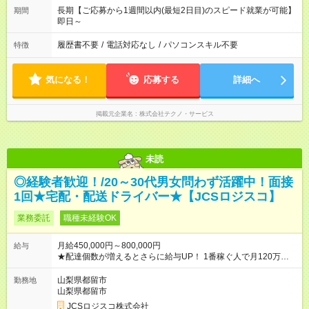
長期【ご応募から1週間以内(最短2日目)のスピード就業が可能】
期間
即日～
履歴書不要
/
電話対応なし
/
パソコンスキル不要
特徴
気になる！
応募する
詳細へ
掲載元企業名
株式会社テクノ・サービス
未読
◎経験者歓迎！/20～30代男女問わず活躍中！面接
1回★宅配・配送ドライバー★【JCSロジスコ】
業務委託
職種未経験OK
月給450,000円～800,000円
給与
★配達個数が増えるとさらに給与UP！ 1番稼ぐ人で月120万ほ
ど！ ・主要都市エリア 月収55万円／週5日稼働 月収65万~112
万円／週6日稼働 ・地方郊外エリア 月収40万円／週5日稼働 月
山梨県都留市
勤務地
収40万円~50万円／週6日稼働 ＜モデルイメージ＞ ■月収50万
山梨県都留市
円 (27歳男性/江東区在住)※元建築関係 1日150個配達×25日勤務
JCSロジスコ株式会社