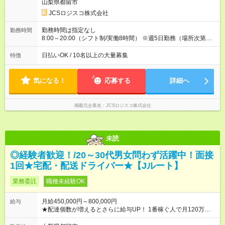
収40万円~50万円／週6日稼働 ＜モデルイメージ＞ ■月収50万
山梨県都留市
円 (27歳男性/江東区在住)※元建築関係 1日150個配達×25日勤務
JCSロジスコ株式会社
(日休み) ■月収80万円(43歳男性/墨田区在住)※元営業 1日200個
配達×25日勤務(月休み) 【試用期間】試用期間なし
勤務時間は指定なし
勤務時間
8:00～20:00（シフト制/実働8時間） ※週5日勤務（場所次第で
は週4も有り） ※配達状況によって時間外での勤務可能性有り ※
案件により多少の前後あり ※配達が完了次第、帰社OKです
日払いOK / 10名以上の大量募集
特徴
気になる！
応募する
詳細へ
掲載元企業名
JCSロジスコ株式会社
未読
◎経験者歓迎！/20～30代男女問わず活躍中！面接
1回★宅配・配送ドライバー★【Jルート】
業務委託
職種未経験OK
月給450,000円～800,000円
給与
★配達個数が増えるとさらに給与UP！ 1番稼ぐ人で月120万ほ
ど！ ・主要都市エリア 月収55万円／週5日稼働 月収65万~112