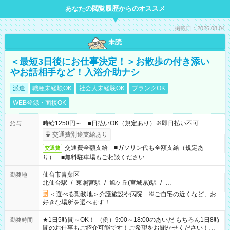
あなたの閲覧履歴からのオススメ
掲載日：2026.08.04
未読
＜最短3日後にお仕事決定！＞お散歩の付き添い
やお話相手など！入浴介助ナシ
派遣
職種未経験OK
社会人未経験OK
ブランクOK
WEB登録・面接OK
時給1250円～ ■日払いOK（規定あり）※即日払い不可
給与
交通費別途支給あり
交通費全額支給 ■ガソリン代も全額支給（規定あ
交通費
り） ■無料駐車場もご相談ください
仙台市青葉区
勤務地
北仙台駅
/
東照宮駅
/
旭ケ丘(宮城県)駅
/
…
＜選べる勤務地＞介護施設や病院 ※ご自宅の近くなど、お
好きな場所を選べます！
★1日5時間～OK！ （例）9:00～18:00のあいだ もちろん1日8時
勤務時間
間のお仕事もご紹介可能です！ご希望をお聞かせください！★