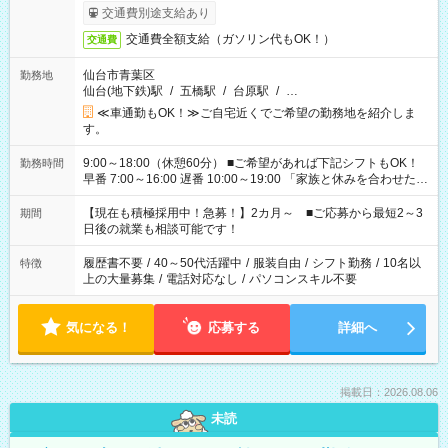
交通費別途支給あり
交通費全額支給（ガソリン代もOK！）
交通費
仙台市青葉区
勤務地
仙台(地下鉄)駅
/
五橋駅
/
台原駅
/
…
≪車通勤もOK！≫ご自宅近くでご希望の勤務地を紹介しま
す。
9:00～18:00（休憩60分） ■ご希望があれば下記シフトもOK！
勤務時間
早番 7:00～16:00 遅番 10:00～19:00 「家族と休みを合わせた
い」 「余裕を持って夕飯の準備がしたい」 「できれば残業はし
たくない」 など、ご希望を教えてくださいね。 ※Wワーク希望
【現在も積極採用中！急募！】2カ月～ ■ご応募から最短2～3
期間
の方へ 今ご覧のお仕事で希望する勤務時間と、もう1つのお仕事
日後の就業も相談可能です！
の勤務時間。 合計で週40時間を超える場合は応募できません。
履歴書不要
/
40～50代活躍中
/
服装自由
/
シフト勤務
/
10名以
特徴
上の大量募集
/
電話対応なし
/
パソコンスキル不要
気になる！
応募する
詳細へ
掲載日：2026.08.06
未読