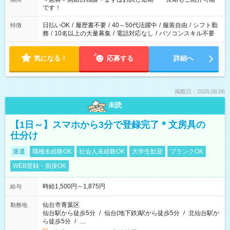
です！
日払いOK
/
履歴書不要
/
40～50代活躍中
/
服装自由
/
シフト勤
特徴
務
/
10名以上の大量募集
/
電話対応なし
/
パソコンスキル不要
気になる！
応募する
詳細へ
掲載日：2026.08.06
未読
【1日～】スマホから3分で登録完了＊文房具の
仕分け
派遣
職種未経験OK
社会人未経験OK
大学生歓迎
ブランクOK
WEB登録・面接OK
時給1,500円～1,875円
給与
仙台市青葉区
勤務地
仙台駅から徒歩5分
/
仙台(地下鉄)駅から徒歩5分
/
北仙台駅か
ら徒歩5分
/
…