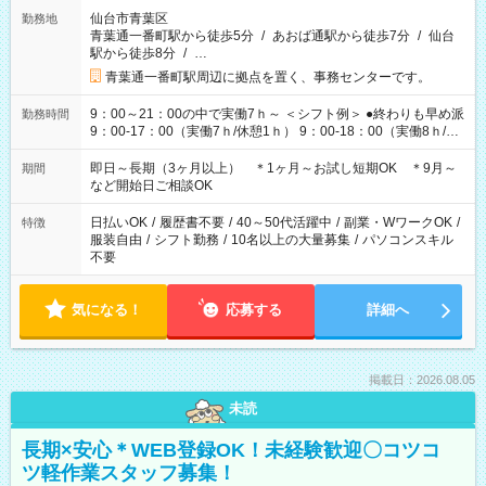
仙台市青葉区
勤務地
青葉通一番町駅から徒歩5分
/
あおば通駅から徒歩7分
/
仙台
駅から徒歩8分
/
…
青葉通一番町駅周辺に拠点を置く、事務センターです。
9：00～21：00の中で実働7ｈ～ ＜シフト例＞ ●終わりも早め派
勤務時間
9：00-17：00（実働7ｈ/休憩1ｈ） 9：00-18：00（実働8ｈ/休
憩1ｈ） 10：00-19：00（実働8ｈ/休憩1ｈ） ●朝ゆっくり派
11：00-20：00（実働8ｈ/休憩1ｈ） 12：00-20：00（実働7ｈ/
即日～長期（3ヶ月以上） ＊1ヶ月～お試し短期OK ＊9月～
期間
休憩1ｈ） 12：00-21：00（実働8ｈ/休憩1ｈ） 13：00-22：
など開始日ご相談OK
00（実働8ｈ/休憩1ｈ） ＊時間帯固定OK
日払いOK
/
履歴書不要
/
40～50代活躍中
/
副業・WワークOK
/
特徴
服装自由
/
シフト勤務
/
10名以上の大量募集
/
パソコンスキル
不要
気になる！
応募する
詳細へ
掲載日：2026.08.05
未読
長期×安心＊WEB登録OK！未経験歓迎〇コツコ
ツ軽作業スタッフ募集！