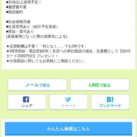
■10名以上採用予定！
■履歴書不要
■面談確約
■社会保険完備
■社員登用あり（紹介予定派遣）
■昇給・賞与あり
(直接雇用になった際の就業先による)
★志望動機は不要！「何となく…」でもOKです。
★WEB登録・電話登録OK！支店への来社面談の場合、交通費として【QUO
カード2000円分】プレゼント！
★出張面談に関してもお気軽にご相談ください。
メール
LINE
で送る
で送る
シェア
ツイート
ブックマーク
かんたん検索はこちら