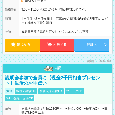
素材系メーカー
9:00～15:00 ※表記のうち実働5時間15分です。
勤務時間
1ヶ月以上3ヶ月未満【ご応募から1週間以内(最短2日目)のスピ
期間
ード就業が可能】即日～
履歴書不要
/
電話対応なし
/
パソコンスキル不要
特徴
気になる！
応募する
詳細へ
掲載日：2026.08.03
未読
説明会参加で全員に【現金2千円相当プレゼン
ト】生活のお手伝い
派遣
職種未経験OK
社会人未経験OK
ブランクOK
WEB登録・面接OK
無資格未経験：時給1280円～ ■週払いOK ■扶養内OK ■日
給与
収1万240円以上