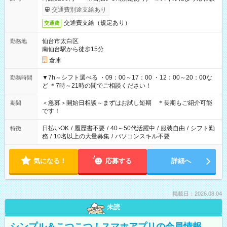
交通費別途支給あり
交通費支給（規定あり）
交通費
仙台市太白区
勤務地
南仙台駅から徒歩15分
倉庫
▼7h～シフト選べる ・09：00～17：00 ・12：00～20：00な
勤務時間
ど ＊7時～21時の間でご相談ください！
＜急募＞開始日相談～まずはお試し短期 ＊長期もご紹介可能
期間
です！
日払いOK
/
履歴書不要
/
40～50代活躍中
/
服装自由
/
シフト勤
特徴
務
/
10名以上の大量募集
/
パソコンスキル不要
気になる！
応募する
詳細へ
掲載日：2026.08.04
未読
シンプル＆こつこつ！スマホアプリの会員情報