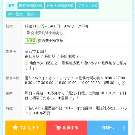
派遣
職種未経験OK
社会人未経験OK
ブランクOK
WEB登録・面接OK
時給1150円～1400円 ★Wワーク不可
給与
交通費別途支給あり
交通費全額支給
交通費
仙台市太白区
勤務地
南仙台駅
/
長町駅
/
長町南駅
/
…
仙台市太白区など…勤務地多数！通いやすい勤務地をご紹介
します。
週5フルタイムがメインです！ ＜勤務時間の例＞ 8:00～17:00
勤務時間
8:30～17:30 9:00～18:00 10:00～19:00 20:30～翌5:30 など ★
その他にも勤務時間多数！ 日勤のみ、残業なし、交替制など
ご希望を教えてください！
即日～長期 ★応募から「最短2日後」に勤務OK！スタート日
期間
はご相談ください。★急募です！
日払いOK
/
履歴書不要
/
40～50代活躍中
/
電話対応なし
/
パソ
特徴
コンスキル不要
気になる！
応募する
詳細へ