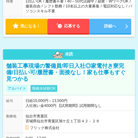
日払いOK
/
履歴書不要
/
40～50代活躍中
/
副業・WワークOK
/
特徴
服装自由
/
シフト勤務
/
10名以上の大量募集
/
電話対応なし
/
パ
ソコンスキル不要
気になる！
応募する
詳細へ
未読
舗装工事現場の警備員/即日入社◎家電付き寮完
備/日払い可/履歴書・面接なし！家も仕事もすぐ
見つかる
アルバイト
職種未経験OK
日給10,000円～13,500円
給与
入社祝い金4000円 【試用期間】試用期間なし
仙台市青葉区
勤務地
宮城県仙台市青葉区旭ケ丘１丁目４２－２９
フリック株式会社