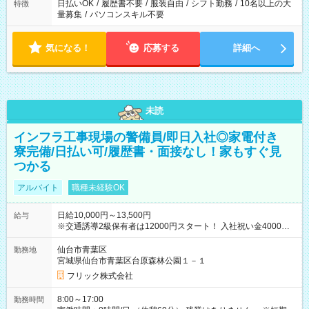
日払いOK
/
履歴書不要
/
服装自由
/
シフト勤務
/
10名以上の大
特徴
量募集
/
パソコンスキル不要
気になる！
応募する
詳細へ
未読
インフラ工事現場の警備員/即日入社◎家電付き
寮完備/日払い可/履歴書・面接なし！家もすぐ見
つかる
アルバイト
職種未経験OK
日給10,000円～13,500円
給与
※交通誘導2級保有者は12000円スタート！ 入社祝い金4000円
【試用期間】試用期間なし
仙台市青葉区
勤務地
宮城県仙台市青葉区台原森林公園１－１
フリック株式会社
8:00～17:00
勤務時間