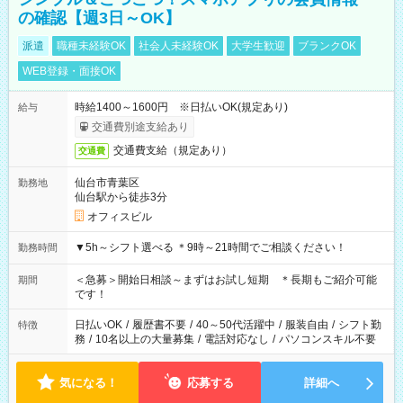
の確認【週3日～OK】
派遣
職種未経験OK
社会人未経験OK
大学生歓迎
ブランクOK
WEB登録・面接OK
時給1400～1600円 ※日払いOK(規定あり)
給与
交通費別途支給あり
交通費支給（規定あり）
交通費
仙台市青葉区
勤務地
仙台駅から徒歩3分
オフィスビル
▼5h～シフト選べる ＊9時～21時間でご相談ください！
勤務時間
＜急募＞開始日相談～まずはお試し短期 ＊長期もご紹介可能
期間
です！
日払いOK
/
履歴書不要
/
40～50代活躍中
/
服装自由
/
シフト勤
特徴
務
/
10名以上の大量募集
/
電話対応なし
/
パソコンスキル不要
気になる！
応募する
詳細へ