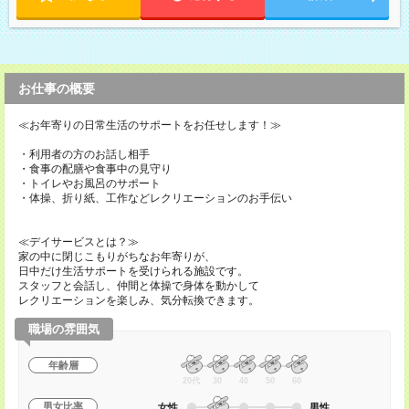
お仕事の概要
≪お年寄りの日常生活のサポートをお任せします！≫
・利用者の方のお話し相手
・食事の配膳や食事中の見守り
・トイレやお風呂のサポート
・体操、折り紙、工作などレクリエーションのお手伝い
≪デイサービスとは？≫
家の中に閉じこもりがちなお年寄りが、
日中だけ生活サポートを受けられる施設です。
スタッフと会話し、仲間と体操で身体を動かして
レクリエーションを楽しみ、気分転換できます。
職場の雰囲気
年齢層
20代
30
40
50
60
男女比率
女性
男性