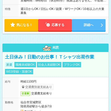
実働時間：8時間/日 （休憩60分） 残業はありません。 ※短期の
募集は行っておりません。予めご了承くださいませ。
週1日からOK / 日払いOK / 副業・WワークOK / 10名以上の大量
特徴
募集
気になる！
応募する
詳細へ
未読
土日休み！日勤のお仕事！Ｔシャツ出荷作業
派遣
職種未経験OK
社会人未経験OK
ブランクOK
WEB登録・面接OK
時給1100円
給与
交通費別途支給あり
交通費支給有り
交通費
仙台市宮城野区
勤務地
陸前高砂駅から徒歩7分