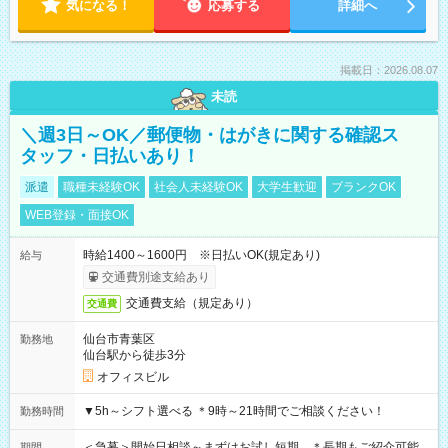
気になる！
応募する
詳細へ
掲載日：2026.08.07
未読
＼週3日～OK／郵便物・はがきに関する確認ス
タッフ・日払いあり！
派遣
職種未経験OK
社会人未経験OK
大学生歓迎
ブランクOK
WEB登録・面接OK
時給1400～1600円 ※日払いOK(規定あり)
給与
交通費別途支給あり
交通費支給（規定あり）
交通費
仙台市青葉区
勤務地
仙台駅から徒歩3分
オフィスビル
▼5h～シフト選べる ＊9時～21時間でご相談ください！
勤務時間
＜急募＞開始日相談～まずはお試し短期 ＊長期もご紹介可能
期間