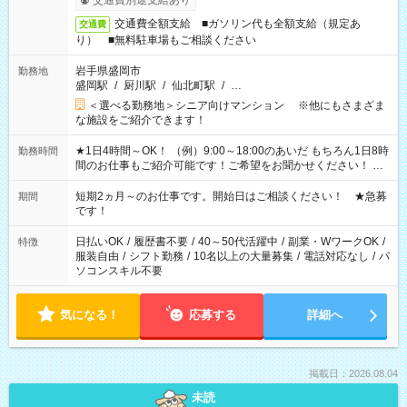
交通費別途支給あり
交通費全額支給 ■ガソリン代も全額支給（規定あ
交通費
り） ■無料駐車場もご相談ください
岩手県盛岡市
勤務地
盛岡駅
/
厨川駅
/
仙北町駅
/
…
＜選べる勤務地＞シニア向けマンション ※他にもさまざま
な施設をご紹介できます！
★1日4時間～OK！ （例）9:00～18:00のあいだ もちろん1日8時
勤務時間
間のお仕事もご紹介可能です！ご希望をお聞かせください！ ★
家庭の都合でお休みが必要な場合も遠慮なくご相談ください。
※週最低15時間以上の勤務が必要です
短期2ヵ月～のお仕事です。開始日はご相談ください！ ★急募
期間
です！
日払いOK
/
履歴書不要
/
40～50代活躍中
/
副業・WワークOK
/
特徴
服装自由
/
シフト勤務
/
10名以上の大量募集
/
電話対応なし
/
パ
ソコンスキル不要
気になる！
応募する
詳細へ
掲載日：2026.08.04
未読