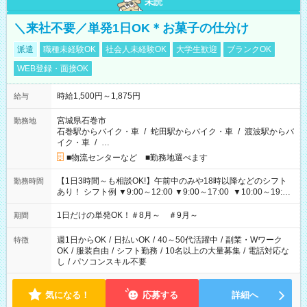
未読
＼来社不要／単発1日OK＊お菓子の仕分け
派遣
職種未経験OK
社会人未経験OK
大学生歓迎
ブランクOK
WEB登録・面接OK
時給1,500円～1,875円
給与
宮城県石巻市
勤務地
石巻駅からバイク・車
/
蛇田駅からバイク・車
/
渡波駅からバ
イク・車
/
…
■物流センターなど ■勤務地選べます
【1日3時間～も相談OK!】午前中のみや18時以降などのシフト
勤務時間
あり！ シフト例 ▼9:00～12:00 ▼9:00～17:00 ▼10:00～19:00
▼18:00～21:00
1日だけの単発OK！＃8月～ ＃9月～
期間
週1日からOK
/
日払いOK
/
40～50代活躍中
/
副業・Wワーク
特徴
OK
/
服装自由
/
シフト勤務
/
10名以上の大量募集
/
電話対応な
し
/
パソコンスキル不要
気になる！
応募する
詳細へ