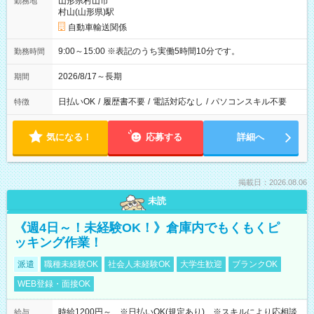
山形県村山市
勤務地
村山(山形県)駅
自動車輸送関係
9:00～15:00 ※表記のうち実働5時間10分です。
勤務時間
2026/8/17～長期
期間
日払いOK
/
履歴書不要
/
電話対応なし
/
パソコンスキル不要
特徴
気になる！
応募する
詳細へ
掲載日：2026.08.06
未読
《週4日～！未経験OK！》倉庫内でもくもくピ
ッキング作業！
派遣
職種未経験OK
社会人未経験OK
大学生歓迎
ブランクOK
WEB登録・面接OK
時給1200円～ ※日払いOK(規定あり) ※スキルにより応相談
給与