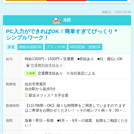
掲載日：2026.08.06
未読
PC入力ができればOK！簡単すぎてびっくり＊
シンプルワーク！
派遣
職種未経験OK
ブランクOK
WEB登録・面接OK
時給1300円～1500円＋交通費 ■昇給あり ■日・週払いOK
給与
交通費別途支給あり
交通費支給あり ※当社規定による
交通費
仙台市青葉区
勤務地
仙台駅から徒歩5分
駅近オフィス＊大手企業
【1日7時間～OK】 様々な時間帯をご用意していますので まず
勤務時間
はご希望をお聞かせください！ ＜その他シフト例＞ 9：00～
17：00 11：00～20：00 などなど！その他のお時間もOKで
す！
急募！即日～長期 ■8月～・9月～の就業、短期もご相談くださ
期間
い！