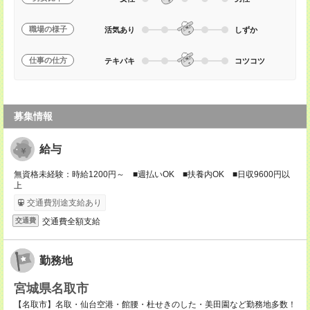
職場の様子
活気あり
しずか
仕事の仕方
テキパキ
コツコツ
募集情報
給与
無資格未経験：時給1200円～ ■週払いOK ■扶養内OK ■日収9600円以
上
交通費別途支給あり
交通費全額支給
交通費
勤務地
宮城県名取市
【名取市】名取・仙台空港・館腰・杜せきのした・美田園など勤務地多数！