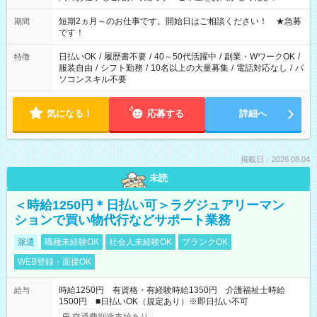
家庭の都合でお休みが必要な場合も遠慮なくご相談ください。
※週最低15時間以上の勤務が必要です
短期2ヵ月～のお仕事です。開始日はご相談ください！ ★急募
期間
です！
日払いOK
/
履歴書不要
/
40～50代活躍中
/
副業・WワークOK
/
特徴
服装自由
/
シフト勤務
/
10名以上の大量募集
/
電話対応なし
/
パ
ソコンスキル不要
気になる！
応募する
詳細へ
掲載日：2026.08.04
未読
＜時給1250円＊日払い可＞ラグジュアリーマン
ションで買い物代行などサポート業務
派遣
職種未経験OK
社会人未経験OK
ブランクOK
WEB登録・面接OK
時給1250円 有資格・有経験時給1350円 介護福祉士時給
給与
1500円 ■日払いOK（規定あり）※即日払い不可