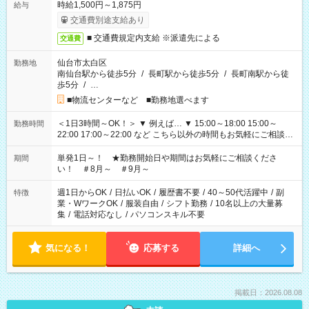
時給1,500円～1,875円
給与
交通費別途支給あり
■ 交通費規定内支給 ※派遣先による
交通費
仙台市太白区
勤務地
南仙台駅から徒歩5分
/
長町駅から徒歩5分
/
長町南駅から徒
歩5分
/
…
■物流センターなど ■勤務地選べます
＜1日3時間～OK！＞ ▼ 例えば… ▼ 15:00～18:00 15:00～
勤務時間
22:00 17:00～22:00 など こちら以外の時間もお気軽にご相談く
ださい！
単発1日～！ ★勤務開始日や期間はお気軽にご相談くださ
期間
い！ ＃8月～ ＃9月～
週1日からOK
/
日払いOK
/
履歴書不要
/
40～50代活躍中
/
副
特徴
業・WワークOK
/
服装自由
/
シフト勤務
/
10名以上の大量募
集
/
電話対応なし
/
パソコンスキル不要
気になる！
応募する
詳細へ
掲載日：2026.08.08