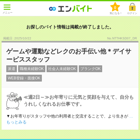
0
メニュー
気になる！
ログイン
お探しのバイト情報は掲載が終了しました。
掲載日 :2025
/
10
/
22
No.NTTHKSD07_DR
ゲームや運動などレクのお手伝い他＊デイサ
ービススタッフ
派遣
職種未経験OK
社会人未経験OK
ブランクOK
WEB登録・面接OK
≪週2日～≫お年寄りに元気と笑顔を与えて、自分も
うれしくなれるお仕事です。
▼お年寄りがスタッフや他の利用者と交流することで、より生きが
...
もっとみる