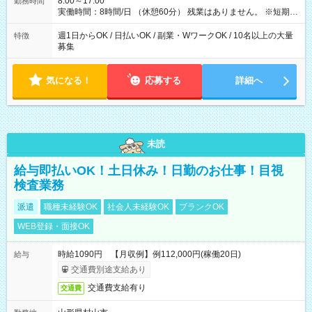
8:00～17:00
勤務時間
実働時間：8時間/日 （休憩60分） 残業はありません。 ※短期の
募集は行っておりません。予めご了承くださいませ。
週1日からOK / 日払いOK / 副業・WワークOK / 10名以上の大量
特徴
募集
気になる！
応募する
詳細へ
未読
給与即払いOK！土日休み！日勤のお仕事！目視
検査業務
派遣
職種未経験OK
社会人未経験OK
ブランクOK
WEB登録・面接OK
時給1090円 【月収例】例112,000円(稼働20日)
給与
交通費別途支給あり
交通費支給有り
交通費