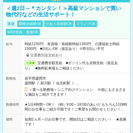
＜週2日～＊カンタン！＞高級マンションで買い
物代行などの生活サポート！
派遣
職種未経験OK
社会人未経験OK
ブランクOK
WEB登録・面接OK
時給1250円 有資格・有経験時給1350円 介護福祉士時給
給与
1500円 ■日払いOK（規定あり）※即日払い不可
交通費別途支給あり
交通費全額支給 ■ガソリン代も全額支給（規定あ
交通費
り） ■無料駐車場もご相談ください
岩手県盛岡市
勤務地
盛岡駅
/
厨川駅
/
仙北町駅
/
…
＜選べる勤務地＞シニア向けマンション ※他にもさまざま
な施設をご紹介できます！
★1日4時間～OK！ （例）9:00～18:00のあいだ もちろん1日8時
勤務時間
間のお仕事もご紹介可能です！ご希望をお聞かせください！★
家庭の都合でお休みが必要な場合も遠慮なくご相談ください。
※週最低15時間以上の勤務が必要です
短期2ヵ月～のお仕事です。開始日はご相談ください！ ★急募
期間
です！