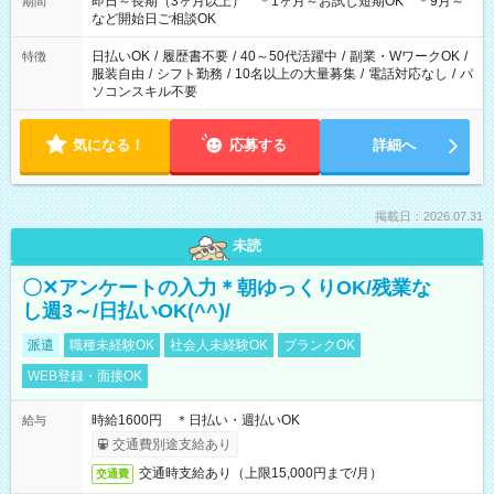
即日～長期（3ヶ月以上） ＊1ヶ月～お試し短期OK ＊9月～
期間
など開始日ご相談OK
日払いOK
/
履歴書不要
/
40～50代活躍中
/
副業・WワークOK
/
特徴
服装自由
/
シフト勤務
/
10名以上の大量募集
/
電話対応なし
/
パ
ソコンスキル不要
気になる！
応募する
詳細へ
掲載日：2026.07.31
未読
〇✕アンケートの入力＊朝ゆっくりOK/残業な
し週3～/日払いOK(^^)/
派遣
職種未経験OK
社会人未経験OK
ブランクOK
WEB登録・面接OK
時給1600円 ＊日払い・週払いOK
給与
交通費別途支給あり
交通時支給あり（上限15,000円まで/月）
交通費