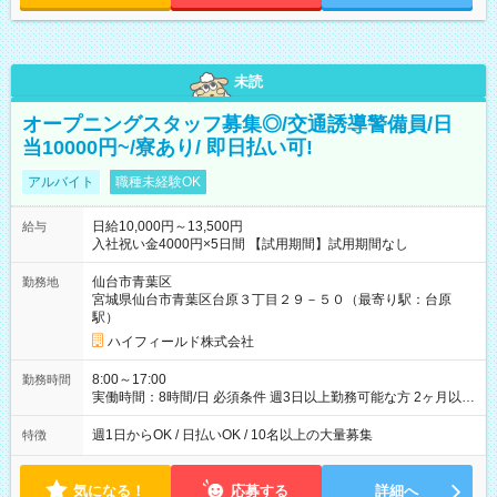
未読
オープニングスタッフ募集◎/交通誘導警備員/日
当10000円~/寮あり/ 即日払い可!
アルバイト
職種未経験OK
日給10,000円～13,500円
給与
入社祝い金4000円×5日間 【試用期間】試用期間なし
仙台市青葉区
勤務地
宮城県仙台市青葉区台原３丁目２９－５０（最寄り駅：台原
駅）
ハイフィールド株式会社
8:00～17:00
勤務時間
実働時間：8時間/日 必須条件 週3日以上勤務可能な方 2ヶ月以上
の勤務が可能な方 ※短期での募集はしておりません
週1日からOK / 日払いOK / 10名以上の大量募集
特徴
気になる！
応募する
詳細へ