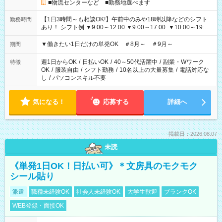
■物流センターなど ■勤務地選べます
【1日3時間～も相談OK!】午前中のみや18時以降などのシフト
勤務時間
あり！ シフト例 ▼9:00～12:00 ▼9:00～17:00 ▼10:00～19:00
▼18:00～21:00
▼働きたい1日だけの単発OK ＃8月～ ＃9月～
期間
週1日からOK
/
日払いOK
/
40～50代活躍中
/
副業・Wワーク
特徴
OK
/
服装自由
/
シフト勤務
/
10名以上の大量募集
/
電話対応な
し
/
パソコンスキル不要
気になる！
応募する
詳細へ
掲載日：2026.08.07
未読
《単発1日OK！日払い可》＊文房具のモクモク
シール貼り
派遣
職種未経験OK
社会人未経験OK
大学生歓迎
ブランクOK
WEB登録・面接OK