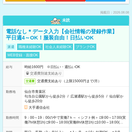
掲載日：2026.08.08
未読
電話なし＊データ入力【会社情報の登録作業】
平日週4～OK！服装自由！日払いOK
派遣
職種未経験OK
社会人未経験OK
ブランクOK
WEB登録・面接OK
時給1600円 ※日払い・週払いOK
給与
交通費別途支給あり
交通費支給あり（上限15000円まで/月）
交通費
仙台市青葉区
勤務地
勾当台公園駅から徒歩2分
/
広瀬通駅から徒歩5分
/
仙台駅か
ら徒歩20分
大手通信会社
9：00～19：00の中で実働7ｈ～ ＜シフト例＞ □9:00～17:00(実
勤務時間
働7h/休憩1h) □9:00～18:00(実働8h/休憩1h) □10:00～18:00(実
働7h/休憩1h) □10:00～19:00(実働8h/休憩1h) ＊時間固定ＯＫ