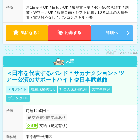
週1日からOK
/
日払いOK
/
履歴書不要
/
40～50代活躍中
/
副
特徴
業・WワークOK
/
服装自由
/
シフト勤務
/
10名以上の大量募
集
/
電話対応なし
/
パソコンスキル不要
気になる！
応募する
詳細へ
掲載日：2026.08.03
未読
＜日本を代表するバンド＊サカナクション＞ツ
アー公演のサポートバイト＠日本武道館
アルバイト
職種未経験OK
社会人未経験OK
大学生歓迎
ブランクOK
時給1250円～
給与
交通費別途支給あり
支給（規定有り）
交通費
東京都千代田区
勤務地