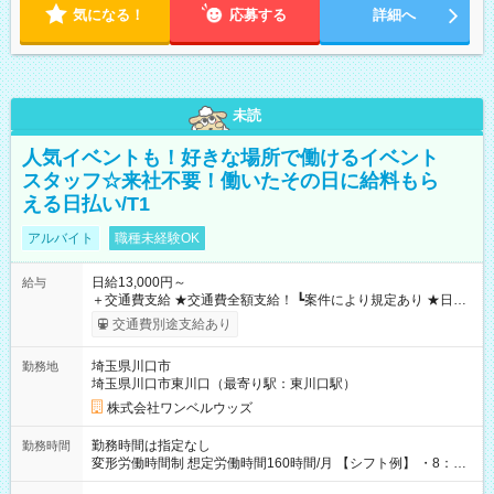
気になる！
応募する
詳細へ
未読
人気イベントも！好きな場所で働けるイベント
スタッフ☆来社不要！働いたその日に給料もら
える日払い/T1
アルバイト
職種未経験OK
日給13,000円～
給与
＋交通費支給 ★交通費全額支給！ ┗案件により規定あり ★日払
いOK！（規定あり） ┗働いたその日に現金GET♪ お仕事後はコ
交通費別途支給あり
ンビニATMから 日払い分を引き落とせます！ 【試用期間】試
用期間なし
埼玉県川口市
勤務地
埼玉県川口市東川口（最寄り駅：東川口駅）
株式会社ワンベルウッズ
勤務時間は指定なし
勤務時間
変形労働時間制 想定労働時間160時間/月 【シフト例】 ・8：00
～21：00