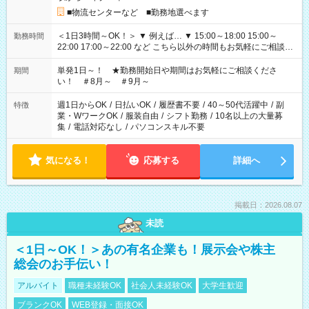
■物流センターなど ■勤務地選べます
＜1日3時間～OK！＞ ▼ 例えば… ▼ 15:00～18:00 15:00～
勤務時間
22:00 17:00～22:00 など こちら以外の時間もお気軽にご相談く
ださい！
単発1日～！ ★勤務開始日や期間はお気軽にご相談くださ
期間
い！ ＃8月～ ＃9月～
週1日からOK
/
日払いOK
/
履歴書不要
/
40～50代活躍中
/
副
特徴
業・WワークOK
/
服装自由
/
シフト勤務
/
10名以上の大量募
集
/
電話対応なし
/
パソコンスキル不要
気になる！
応募する
詳細へ
掲載日：2026.08.07
未読
＜1日～OK！＞あの有名企業も！展示会や株主
総会のお手伝い！
アルバイト
職種未経験OK
社会人未経験OK
大学生歓迎
ブランクOK
WEB登録・面接OK