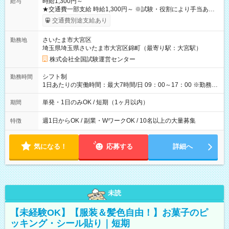
時給1,300円～
給与
★交通費一部支給 時給1,300円～ ※試験・役割により手当あり
※勤務回数により昇給あり 【即給（前払い）オプションあ
交通費別途支給あり
り！】 希望される場合、勤務から1週間ほどで給与の一部を受け
取れます。 ※手数料418円がかかります。 【過去試験日の収入
さいたま市大宮区
勤務地
例】 ・河合塾模擬試験 8:30～17:30（休憩1時間） 時給1,300円
埼玉県埼玉県さいたま市大宮区錦町（最寄り駅：大宮駅）
×8時間＝日収10,400円＋交通費 ※当日の役割により時給＋100
円の場合あり ・国家試験 7:00～13:30（休憩なし） 時給1,300
株式会社全国試験運営センター
円（役割手当＋100円）×6時間＝日収8,400円＋交通費 【試用期
間】試用期間なし
シフト制
勤務時間
1日あたりの実働時間：最大7時間/日 09：00～17：00 ※勤務時
間は 試験により異なります。
単発・1日のみOK / 短期（1ヶ月以内）
期間
週1日からOK / 副業・WワークOK / 10名以上の大量募集
特徴
気になる！
応募する
詳細へ
未読
【未経験OK】【服装＆髪色自由！】お菓子のピ
ッキング・シール貼り｜短期