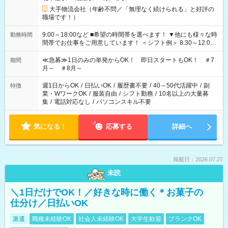
大手物流会社（年齢不問／「無理なく続けられる」と好評の
職場です！）
9:00～18:00など ■希望の時間帯を選べます！ ▼他にも様々な時
勤務時間
間帯でお仕事をご用意しています！ ＜シフト例＞ 8:30～12:00
17:00～22:00 13:00～22:00 22:00～翌6:00 など
≪急募≫1日のみの単発からOK！ 即日スタートもOK！ ＃7
期間
月～ ＃8月～
週1日からOK
/
日払いOK
/
履歴書不要
/
40～50代活躍中
/
副
特徴
業・WワークOK
/
服装自由
/
シフト勤務
/
10名以上の大量募
集
/
電話対応なし
/
パソコンスキル不要
気になる！
応募する
詳細へ
掲載日：2026.07.27
未読
＼1日だけでOK！／好きな時に働く＊お菓子の
仕分け／日払いOK
派遣
職種未経験OK
社会人未経験OK
大学生歓迎
ブランクOK