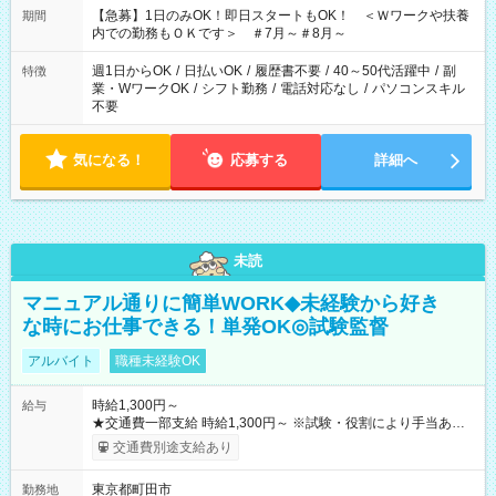
【急募】1日のみOK！即日スタートもOK！ ＜Ｗワークや扶養
期間
内での勤務もＯＫです＞ ＃7月～＃8月～
週1日からOK
/
日払いOK
/
履歴書不要
/
40～50代活躍中
/
副
特徴
業・WワークOK
/
シフト勤務
/
電話対応なし
/
パソコンスキル
不要
気になる！
応募する
詳細へ
未読
マニュアル通りに簡単WORK◆未経験から好き
な時にお仕事できる！単発OK◎試験監督
アルバイト
職種未経験OK
時給1,300円～
給与
★交通費一部支給 時給1,300円～ ※試験・役割により手当あり
※勤務回数により昇給あり 【即給（前払い）オプションあ
交通費別途支給あり
り！】 希望される場合、勤務から1週間ほどで給与の一部を受け
取れます。 ※手数料418円がかかります。 【過去試験日の収入
東京都町田市
勤務地
例】 ・河合塾模擬試験 8:30～17:30（休憩1時間） 時給1,300円