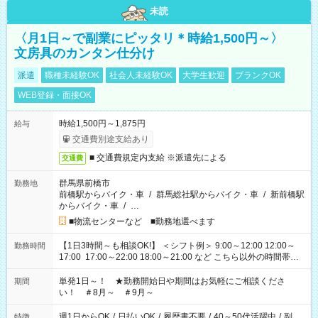
未読
〈月1日～で副業にピッタリ＊時給1,500円～〉
文房具のカンタン仕分け
派遣
職種未経験OK
社会人未経験OK
大学生歓迎
ブランクOK
WEB登録・面接OK
時給1,500円～1,875円
給与
交通費別途支給あり
■ 交通費規定内支給 ※派遣先による
交通費
群馬県前橋市
勤務地
前橋駅からバイク・車
/
群馬総社駅からバイク・車
/
新前橋駅
からバイク・車
/
…
■物流センターなど ■勤務地選べます
【1日3時間～も相談OK!】 ＜シフト例＞ 9:00～12:00 12:00～
勤務時間
17:00 17:00～22:00 18:00～21:00 など こちら以外の時間帯も
お気軽にご相談ください！
単発1日～！ ★勤務開始日や期間はお気軽にご相談くださ
期間
い！ ＃8月～ ＃9月～
週1日からOK
/
日払いOK
/
履歴書不要
/
40～50代活躍中
/
副
特徴