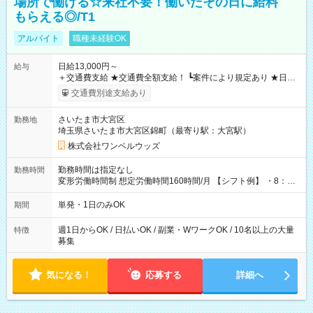
場所で働ける☆来社不要！働いたその日に給料
もらえる◎/T1
アルバイト
職種未経験OK
日給13,000円～
給与
＋交通費支給 ★交通費全額支給！ ┗案件により規定あり ★日払
いOK！（規定あり） ┗働いたその日に現金GET♪ お仕事後はコ
交通費別途支給あり
ンビニATMから 日払い分を引き落とせます！ 【試用期間】試
用期間なし
さいたま市大宮区
勤務地
埼玉県さいたま市大宮区錦町（最寄り駅：大宮駅）
株式会社ワンベルウッズ
勤務時間は指定なし
勤務時間
変形労働時間制 想定労働時間160時間/月 【シフト例】 ・8：00
～21：00
単発・1日のみOK
期間
週1日からOK / 日払いOK / 副業・WワークOK / 10名以上の大量
特徴
募集
気になる！
応募する
詳細へ