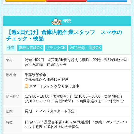
未読
【週2日だけ】倉庫内軽作業スタッフ スマホの
チェック・検品
派遣
職種未経験OK
ブランクOK
WEB登録・面接OK
時給1400円 ※実働8時間を超える勤務、22時～翌5時勤務の場
給与
合25％割増：時給1750円
千葉県船橋市
勤務地
南船橋駅から徒歩10分程度
スマートフォンを取り扱う倉庫
(1)9:00～18:00（実働8時間） (2)10:00～18:00（実働7時間）
勤務時間
(3)10:00～17:00（実働6時間） ※時間帯選べます ※休憩60分
長期 2026年9月スタート予定
期間
日払いOK
/
履歴書不要
/
40～50代活躍中
/
副業・WワークOK
/
特徴
シフト勤務
/
10名以上の大量募集