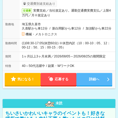
交通費別途支給あり
実費支給／当社規定あり。通勤交通費実費支払／上限4
交通費
万円／月※規定あり
埼玉県久喜市
勤務地
久喜駅から車12分
/
新白岡駅から車12分
/
加須駅から車22分
機械・メカトロニクス
(1)08:30-17:05(休憩60分) ※休憩内訳（10：00-10：05、12：
勤務時間
00-12：50、15：00-15：05）
1ヶ月以上3ヶ月未満／2026/08/05～2026/08/25の期間限定
期間
40～50代活躍中
/
副業・WワークOK
特徴
気になる！
応募する
詳細へ
未読
ちいさいかわいいキャラのイベントも！好きな