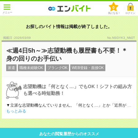
0
メニュー
気になる！
ログイン
お探しのバイト情報は掲載が終了しました。
掲載日 :2026
/
03
/
09
No.NSGYK3_NMJT
≪週4日5h～≫志望動機も履歴書も不要！＊
身の回りのお手伝い
派遣
職種未経験OK
ブランクOK
WEB登録・面接OK
志望動機は「何となく…」でもOK！シフトの組み方
も選べる時短勤務！
▼立派な志望動機なんていりません。「何となく…」とか「近所が
...
もっとみる
あなたの閲覧履歴からのオススメ