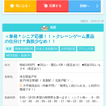
気になる！
応募する
詳細へ
掲載日：2026.07.28
未読
＜単発＊シニア応援！！＞クレーンゲーム景品
の仕分け＊負担少なめ！！
派遣
職種未経験OK
社会人未経験OK
大学生歓迎
ブランクOK
WEB登録・面接OK
時給1400円 ■日払い・週払いOK！(規定あり) ■現金日払いも
給与
ＯＫ（規定あり）
埼玉県坂戸市
勤務地
坂戸(埼玉県)駅
/
若葉駅
/
北坂戸駅
/
…
大手物流会社（年齢不問／「無理なく続けられる」と好評の
職場です！）
9:00～18:00 希望の時間帯を選べます！ ＜シフト例＞ ・8：30
勤務時間
～12：00 ・10：00～19：00 ・17：00～22：00 ・13：00～
22：00 ・22：00～翌6：00 など