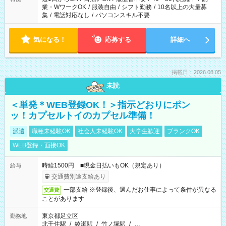
業・WワークOK
/
服装自由
/
シフト勤務
/
10名以上の大量募
集
/
電話対応なし
/
パソコンスキル不要
気になる！
応募する
詳細へ
掲載日：2026.08.05
未読
＜単発＊WEB登録OK！＞指示どおりにポン
ッ！カプセルトイのカプセル準備！
派遣
職種未経験OK
社会人未経験OK
大学生歓迎
ブランクOK
WEB登録・面接OK
時給1500円 ■現金日払いもOK（規定あり）
給与
交通費別途支給あり
一部支給 ※登録後、選んだお仕事によって条件が異なる
交通費
ことがあります
東京都足立区
勤務地
北千住駅
/
綾瀬駅
/
竹ノ塚駅
/
…