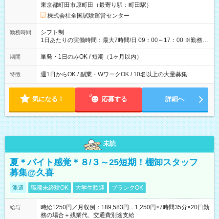
東京都町田市原町田（最寄り駅：町田駅）
×8時間＝日収10,400円＋交通費 ※当日の役割により時給＋100
円の場合あり ・国家試験 7:00～13:30（休憩なし） 時給1,300
株式会社全国試験運営センター
円（役割手当＋100円）×6時間＝日収8,400円＋交通費 【試用期
間】試用期間なし
シフト制
勤務時間
1日あたりの実働時間：最大7時間/日 09：00～17：00 ※勤務時
間は 試験により異なります。
単発・1日のみOK / 短期（1ヶ月以内）
期間
週1日からOK / 副業・WワークOK / 10名以上の大量募集
特徴
気になる！
応募する
詳細へ
未読
夏＊バイト感覚＊８/３～25短期！棚卸スタッフ
募集@久喜
派遣
職種未経験OK
大学生歓迎
ブランクOK
時給1250円／月収例：189,583円＝1,250円×7時間35分×20日勤
給与
務の場合＋残業代、交通費別途支給