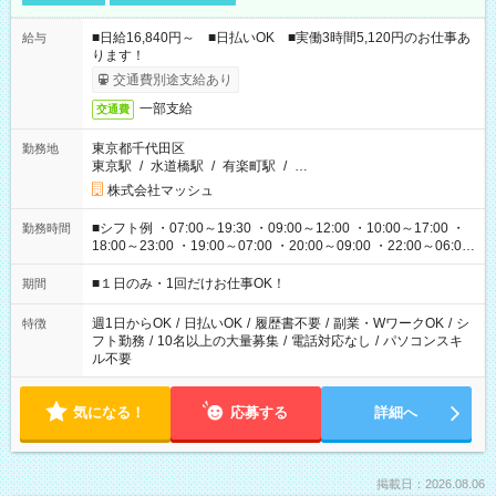
■日給16,840円～ ■日払いOK ■実働3時間5,120円のお仕事あ
給与
ります！
交通費別途支給あり
一部支給
交通費
東京都千代田区
勤務地
東京駅
/
水道橋駅
/
有楽町駅
/
…
株式会社マッシュ
■シフト例 ・07:00～19:30 ・09:00～12:00 ・10:00～17:00 ・
勤務時間
18:00～23:00 ・19:00～07:00 ・20:00～09:00 ・22:00～06:00
etc ★最短で3時間で5,120円のお仕事から 15時間で2万円近く稼
げるお仕事も！ ご希望のお時間に合わせてご紹介！ ※シフトは
■１日のみ・1回だけお仕事OK！
期間
現場によって異なります。 ※勿論、休憩時間はあるのでご安心
ください！
週1日からOK
/
日払いOK
/
履歴書不要
/
副業・WワークOK
/
シ
特徴
フト勤務
/
10名以上の大量募集
/
電話対応なし
/
パソコンスキ
ル不要
気になる！
応募する
詳細へ
掲載日：2026.08.06