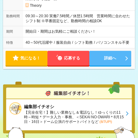
Theory
09:30～20:30 実働7.5時間／休憩1.5時間 営業時間に合わせた
勤務時間
シフト制 ※早番固定など、勤務時間の相談OK
開始日・期間はお気軽にご相談ください！
期間
40～50代活躍中
/
服装自由
/
シフト勤務
/
パソコンスキル不要
特徴
気になる！
応募する
詳細へ
編集部イチオシ
【完全在宅！】難しい業務なし＆電話なし！ゆっくりの11
時～時短＊データ入力・事務、＜SEKAI NO OWARI＊8月15
日・16日＞ドーム公演のサポートバイトなど
(8/7UP!)