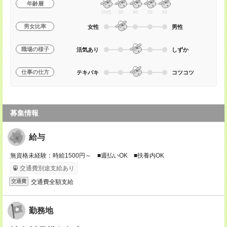
年齢層
20代
30
40
50
60
男女比率
女性
男性
職場の様子
活気あり
しずか
仕事の仕方
テキパキ
コツコツ
募集情報
給与
無資格未経験：時給1500円～ ■週払いOK ■扶養内OK
交通費別途支給あり
交通費全額支給
交通費
勤務地