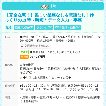
未読
【完全在宅！】難しい業務なし＆電話なし！ゆ
っくりの11時～時短＊データ入力・事務
派遣
職種未経験OK
ブランクOK
WEB登録・面接OK
◆時給1,700円＊日払い・週払いOK＊昇給あり♪【月収例】 ・約
給与
204,000円 （時給1,700円 × 実働6h × 20日）
交通費別途支給あり
◆全額支給 ＊家が少し遠くても安心！
交通費
20～25万円
月収例
東京都港区
勤務地
竹芝駅から徒歩2分
/
浜松町駅から徒歩4分
/
大門(東京都)駅か
ら徒歩5分
/
…
◆港区にある情報セキュリティ企業◆
◆11：00～18：30のうち実働6時間、休憩60分 ※11：00～18：
勤務時間
00 または 11：30～18：30 。*。ブランクOK！。*。 例え
ば前職が、 在宅/財団法人/事務/コールセンター/受付/販売/カフェ
スタッフ スイーツ販売/ホテルフロント/化粧品販売/など 様々な
＜急募＞即日～長期／8月～9月～も相談OK！応募から最短即日
期間
業界から入社して活躍されています♪
には選考案内♪