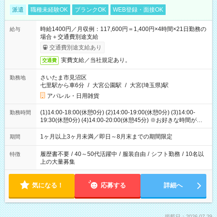
派遣
職種未経験OK
ブランクOK
WEB登録・面接OK
時給1400円／月収例：117,600円＝1,400円×4時間×21日勤務の
給与
場合＋交通費別途支給
交通費別途支給あり
実費支給／当社規定あり。
交通費
さいたま市見沼区
勤務地
七里駅から車6分
/
大宮公園駅
/
大宮(埼玉県)駅
アパレル・日用雑貨
(1)14:00-18:00(休憩0分) (2)14:00-19:00(休憩0分) (3)14:00-
勤務時間
19:30(休憩0分) (4)14:00-20:00(休憩45分) ※お好きな時間が選べ
ます
1ヶ月以上3ヶ月未満／即日～8月末までの期間限定
期間
履歴書不要
/
40～50代活躍中
/
服装自由
/
シフト勤務
/
10名以
特徴
上の大量募集
気になる！
応募する
詳細へ
掲載日：2026.07.29