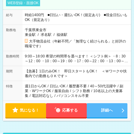
WEB登録・面接OK
時給1400円 ■日払い・週払いOK！(規定あり) ■現金日払いも
給与
OK（規定あり）
千葉県東金市
勤務地
東金駅
/
求名駅
/
福俵駅
大手物流会社（年齢不問／「無理なく続けられる」と好評の
職場です）
9:00～18:00 希望の時間帯を選べます！ ＜シフト例＞ ・8：30
勤務時間
～12：00 ・10：00～19：00 ・17：00～22：00 ・13：00～
22：00 ・22：00～翌6：00 など
【急募】1日のみOK！ 即日スタートもOK！ ＜Ｗワークや扶
期間
養内での勤務もＯＫです＞
週1日からOK
/
日払いOK
/
履歴書不要
/
40～50代活躍中
/
副
特徴
業・WワークOK
/
服装自由
/
シフト勤務
/
10名以上の大量募
集
/
電話対応なし
/
パソコンスキル不要
気になる！
応募する
詳細へ