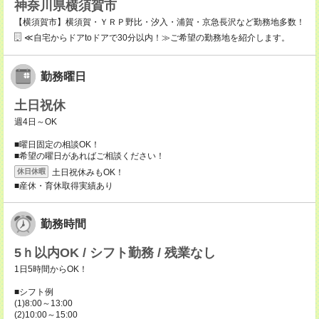
神奈川県横須賀市
【横須賀市】横須賀・ＹＲＰ野比・汐入・浦賀・京急長沢など勤務地多数！
≪自宅からドアtoドアで30分以内！≫ご希望の勤務地を紹介します。
勤務曜日
土日祝休
週4日～OK
■曜日固定の相談OK！
■希望の曜日があればご相談ください！
土日祝休みもOK！
休日休暇
■産休・育休取得実績あり
勤務時間
5ｈ以内OK / シフト勤務 / 残業なし
1日5時間からOK！
■シフト例
(1)8:00～13:00
(2)10:00～15:00