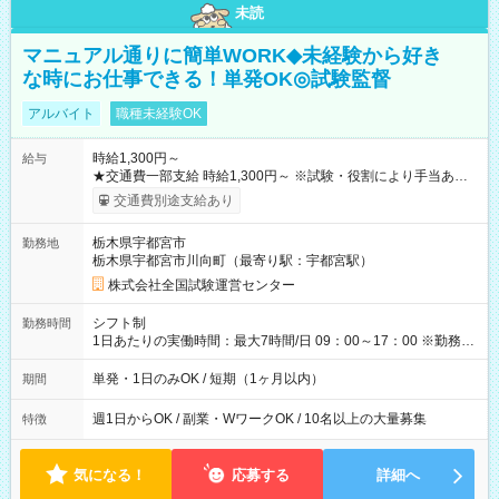
未読
マニュアル通りに簡単WORK◆未経験から好き
な時にお仕事できる！単発OK◎試験監督
アルバイト
職種未経験OK
時給1,300円～
給与
★交通費一部支給 時給1,300円～ ※試験・役割により手当あり
※勤務回数により昇給あり 【即給（前払い）オプションあ
交通費別途支給あり
り！】 希望される場合、勤務から1週間ほどで給与の一部を受け
取れます。 ※手数料418円がかかります。 【過去試験日の収入
栃木県宇都宮市
勤務地
例】 ・河合塾模擬試験 8:30～17:30（休憩1時間） 時給1,300円
栃木県宇都宮市川向町（最寄り駅：宇都宮駅）
×8時間＝日収10,400円＋交通費 ※当日の役割により時給＋100
円の場合あり ・国家試験 7:00～13:30（休憩なし） 時給1,300
株式会社全国試験運営センター
円（役割手当＋100円）×6時間＝日収8,400円＋交通費 【試用期
間】試用期間なし
シフト制
勤務時間
1日あたりの実働時間：最大7時間/日 09：00～17：00 ※勤務時
間は 試験により異なります。
単発・1日のみOK / 短期（1ヶ月以内）
期間
週1日からOK / 副業・WワークOK / 10名以上の大量募集
特徴
気になる！
応募する
詳細へ