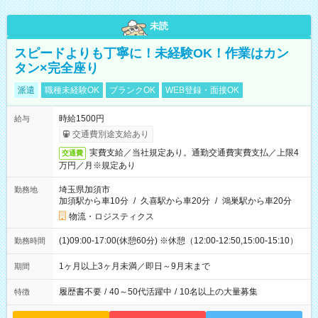
未読
スピードよりも丁寧に！未経験OK！作業はカン
タン×完全座り
派遣
職種未経験OK
ブランクOK
WEB登録・面接OK
時給1500円
給与
交通費別途支給あり
実費支給／当社規定あり。通勤交通費実費支払／上限4
交通費
万円／月※規定あり
埼玉県加須市
勤務地
加須駅から車10分
/
久喜駅から車20分
/
鴻巣駅から車20分
物流・ロジスティクス
(1)09:00-17:00(休憩60分) ※休憩（12:00-12:50,15:00-15:10）
勤務時間
1ヶ月以上3ヶ月未満／即日～9月末まで
期間
履歴書不要
/
40～50代活躍中
/
10名以上の大量募集
特徴