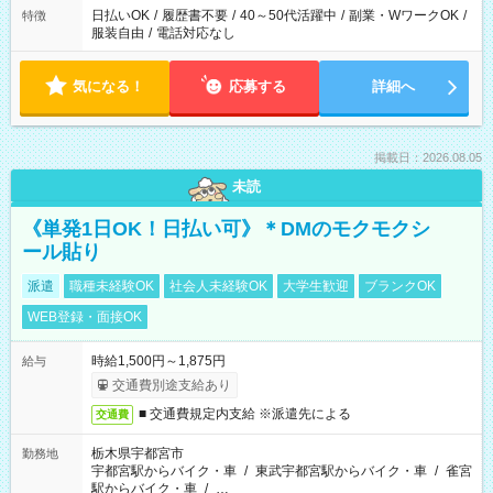
日払いOK
/
履歴書不要
/
40～50代活躍中
/
副業・WワークOK
/
特徴
服装自由
/
電話対応なし
気になる！
応募する
詳細へ
掲載日：2026.08.05
未読
《単発1日OK！日払い可》＊DMのモクモクシ
ール貼り
派遣
職種未経験OK
社会人未経験OK
大学生歓迎
ブランクOK
WEB登録・面接OK
時給1,500円～1,875円
給与
交通費別途支給あり
■ 交通費規定内支給 ※派遣先による
交通費
栃木県宇都宮市
勤務地
宇都宮駅からバイク・車
/
東武宇都宮駅からバイク・車
/
雀宮
駅からバイク・車
/
…