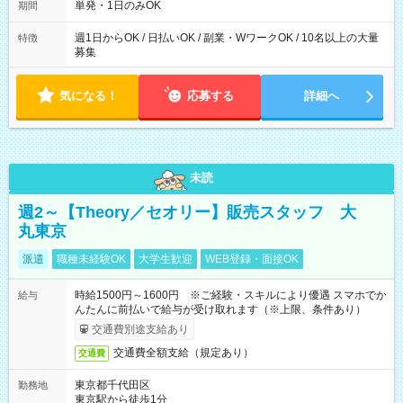
単発・1日のみOK
期間
週1日からOK / 日払いOK / 副業・WワークOK / 10名以上の大量
特徴
募集
気になる！
応募する
詳細へ
未読
週2～【Theory／セオリー】販売スタッフ 大
丸東京
派遣
職種未経験OK
大学生歓迎
WEB登録・面接OK
時給1500円～1600円 ※ご経験・スキルにより優遇 スマホでか
給与
んたんに前払いで給与が受け取れます（※上限、条件あり）
交通費別途支給あり
交通費全額支給（規定あり）
交通費
東京都千代田区
勤務地
東京駅から徒歩1分