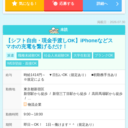
気になる！
応募する
詳細へ
掲載日：2026.07.30
未読
【シフト自由・現金手渡しOK】iPhoneなどス
マホの充電を繋げるだけ！
派遣
職種未経験OK
社会人未経験OK
大学生歓迎
ブランクOK
WEB登録・面接OK
時給1414円～ ▼日払いOK（規定あり） ■初勤務手当あり
給与
※規定による
東京都新宿区
勤務地
新宿駅から徒歩
/
新宿三丁目駅から徒歩
/
高田馬場駅から徒歩
/
…
物流企業
9:00～18:00
勤務時間
即日～OK！ 1日～働けます＾＾（規定あり）
期間