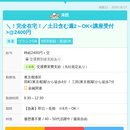
掲載日：2026.08.07
未読
＼！完全在宅！／土日含む週2～OK<講座受付
>@2400円
派遣
ブランクOK
WEB登録・面接OK
時給2400円＋交
給与
交通費別途支給あり
交通費実費支給（当社規定あり）
交通費
東京都港区
勤務地
田町(東京都)駅から徒歩4分
/
三田(東京都)駅から徒歩7分
金融関連
8:30～12:30
勤務時間
【急募】即日～長期 ※8月～OK！
期間
履歴書不要
/
40～50代活躍中
/
服装自由
特徴