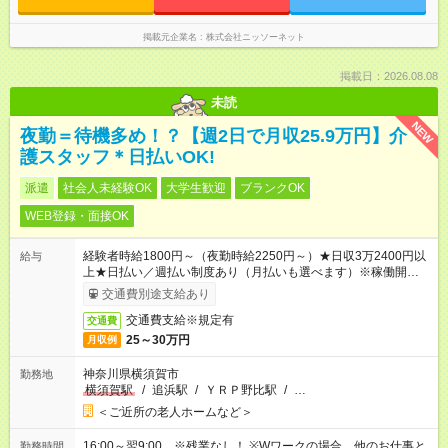
掲載元企業名
株式会社ニッソーネット
掲載日：2026.08.08
未読
NEW
夜勤＝待機多め！？【週2日で月収25.9万円】介
護スタッフ＊日払いOK!
派遣
社会人未経験OK
大学生歓迎
ブランクOK
WEB登録・面接OK
経験者時給1800円～（夜勤時給2250円～）★日収3万2400円以
給与
上★日払い／週払い制度あり（月払いも選べます）※稼働開始時
は手続き完了次第のお支払いとなります。
交通費別途支給あり
交通費支給※規定有
交通費
25～30万円
月収例
神奈川県横須賀市
勤務地
横須賀駅
/
追浜駅
/
ＹＲＰ野比駅
/
…
＜ご近所の老人ホームなど＞
16:00～翌9:00 ※残業なし！ ※Wワークの場合、他のお仕事と
勤務時間