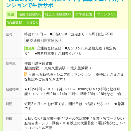
ンションで生活サポ
派遣
職種未経験OK
社会人未経験OK
大学生歓迎
ブランクOK
WEB登録・面接OK
時給1550円～ ■日払いOK（規定あり）※即日払い不可
給与
交通費別途支給あり
交通費全額支給 ■ガソリン代も全額支給（規定あ
交通費
り） ■無料駐車場もご相談ください
神奈川県横須賀市
勤務地
横須賀駅
/
京急久里浜駅
/
北久里浜駅
/
…
＜選べる勤務地＞シニア向けマンション ※他にもさまざま
な施設をご紹介できます！
★1日5時間～OK！ （例）9:00～18:00で好きな時間に勤務可
勤務時間
能！ ＞シフト例 9時～14時 11時～15時 13時～18時など ご自身
のご都合に合わせて勤務時間をご相談ください！ ★家庭の都合
でお休みや時間の調整が必要な場合も遠慮なくご相談くださ
短期2ヵ月～のお仕事です。開始日はご相談ください！ ★急募
期間
い。
です！
日払いOK
/
履歴書不要
/
40～50代活躍中
/
副業・WワークOK
/
特徴
服装自由
/
シフト勤務
/
10名以上の大量募集
/
電話対応なし
/
パ
ソコンスキル不要