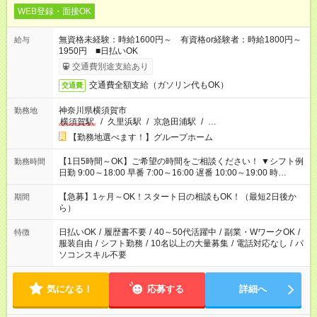
WEB登録・面接OK
無資格未経験：時給1600円～ 有資格or経験者：時給1800円～
給与
1950円 ■日払いOK
交通費別途支給あり
交通費全額支給（ガソリン代もOK）
交通費
神奈川県横須賀市
勤務地
横須賀駅
/
久里浜駅
/
京急田浦駅
/
…
【勤務地選べます！】グループホーム
【1日5時間～OK】ご希望の時間をご相談ください！ ▼シフト例
勤務時間
日勤 9:00～18:00 早番 7:00～16:00 遅番 10:00～19:00 時
短 10:00～15:00 上記はあくまで一例です。 「夕方までには帰宅
しておきたい」 「朝はゆっくりのスタートがいい」 「お昼の時
【急募】1ヶ月～OK！スタート日の相談もOK！（最短2日後か
期間
間を有効に使いたい」 など、ご希望があれば教えてください
ら）
ね。
日払いOK
/
履歴書不要
/
40～50代活躍中
/
副業・WワークOK
/
特徴
服装自由
/
シフト勤務
/
10名以上の大量募集
/
電話対応なし
/
パ
ソコンスキル不要
気になる！
応募する
詳細へ