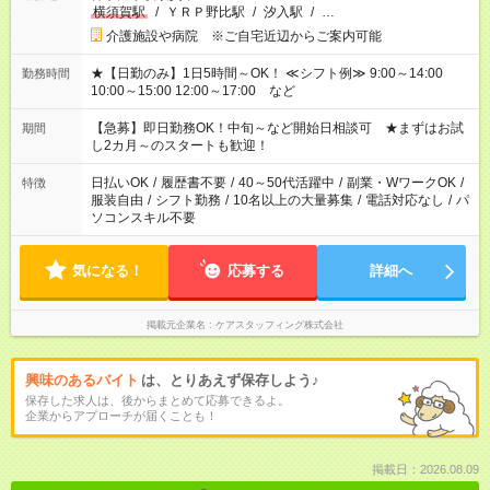
横須賀駅
/
ＹＲＰ野比駅
/
汐入駅
/
…
介護施設や病院 ※ご自宅近辺からご案内可能
★【日勤のみ】1日5時間～OK！ ≪シフト例≫ 9:00～14:00
勤務時間
10:00～15:00 12:00～17:00 など
【急募】即日勤務OK！中旬～など開始日相談可 ★まずはお試
期間
し2カ月～のスタートも歓迎！
日払いOK
/
履歴書不要
/
40～50代活躍中
/
副業・WワークOK
/
特徴
服装自由
/
シフト勤務
/
10名以上の大量募集
/
電話対応なし
/
パ
ソコンスキル不要
気になる！
応募する
詳細へ
掲載元企業名
ケアスタッフィング株式会社
興味のあるバイト
は、とりあえず保存しよう♪
保存した求人は、後からまとめて応募できるよ。
企業からアプローチが届くことも！
掲載日：2026.08.09