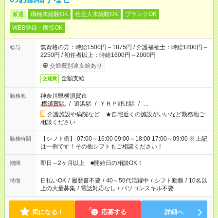
派遣
職種未経験OK
社会人未経験OK
ブランクOK
WEB登録・面接OK
無資格の方：時給1500円～1875円 / 介護福祉士：時給1800円～
給与
2250円 / 初任者以上：時給1600円～2000円
交通費別途支給あり
全額支給
交通費
神奈川県横須賀市
勤務地
横須賀駅
/
追浜駅
/
ＹＲＰ野比駅
/
…
介護施設や病院など ★自宅近くの施設がいいなど勤務地ご
相談ください
【シフト例】 07:00～16:00 09:00～18:00 17:00～09:00 ※ 上記
勤務時間
は一例です！その他シフトもご相談ください！
即日～2ヶ月以上 ■開始日の相談OK！
期間
日払いOK
/
履歴書不要
/
40～50代活躍中
/
シフト勤務
/
10名以
特徴
上の大量募集
/
電話対応なし
/
パソコンスキル不要
気になる！
応募する
詳細へ