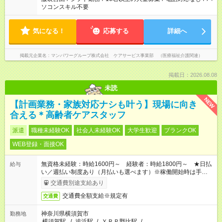
ソコンスキル不要
気になる！
応募する
詳細へ
掲載元企業名
マンパワーグループ株式会社 ケアサービス事業部 （医療福祉介護関連）
掲載日：2026.08.08
未読
NEW
【計画業務・家族対応ナシも叶う】現場に向き
合える＊高齢者ケアスタッフ
派遣
職種未経験OK
社会人未経験OK
大学生歓迎
ブランクOK
WEB登録・面接OK
無資格未経験：時給1600円～ 経験者：時給1800円～ ★日払
給与
い／週払い制度あり（月払いも選べます）※稼働開始時は手続き
完了次第のお支払いとなります。
交通費別途支給あり
交通費全額支給※規定有
交通費
神奈川県横須賀市
勤務地
横須賀駅
/
追浜駅
/
ＹＲＰ野比駅
/
…