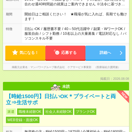
合わせ週40時間超の就業はご案内できません ※法令に基づき、
週20時間以上勤務は社会保険への加入対象となります ※労働者
派遣法（日雇い派遣の原則禁止）により、短時間・短期間の就
開始日はご相談ください！ ★職場が気に入れば、長期でも働け
期間
業はご案内が難しい場合があります
ます！
日払いOK
/
履歴書不要
/
40～50代活躍中
/
副業・WワークOK
/
特徴
服装自由
/
シフト勤務
/
10名以上の大量募集
/
電話対応なし
/
パ
ソコンスキル不要
気になる！
応募する
詳細へ
掲載元企業名
マンパワーグループ株式会社 ケアサービス事業部 （医療福祉介護関連）
掲載日：2026.08.08
未読
NEW
【時給1500円】日払いOK＊プライベートと両
立⇒生活サポ
派遣
職種未経験OK
社会人未経験OK
ブランクOK
WEB登録・面接OK
無資格の方：時給1500円～1875円 / 介護福祉士：時給1800円～
給与