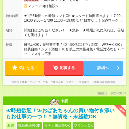
＜シニア向け施設＞
★1日6時間～の時短シフトOK ★スタート時間選べます！ 7:00～
勤務時間
16:00 9:00～17:00 11:00～19:00 など 残業なし！ ※Wワークの
場合、他のお仕事と合わせ週40時間超の就業はご案内できませ
ん ※法令に基づき、週20時間以上勤務は社会保険への加入対象
開始日はご相談ください！ ★急募 ★職場が気に入れば、長期
期間
となります ※労働者派遣法（日雇い派遣の原則禁止）により、
でも働けます！
短時間・短期間の就業はご案内が難しい場合があります
日払いOK
/
履歴書不要
/
40～50代活躍中
/
副業・WワークOK
/
特徴
服装自由
/
シフト勤務
/
10名以上の大量募集
/
電話対応なし
/
パ
ソコンスキル不要
気になる！
応募する
詳細へ
掲載元企業名
マンパワーグループ株式会社 ケアサービス事業部 （医療福祉介護関連）
掲載日：2026.08.07
未読
NEW
≪時短歓迎！≫おばあちゃんの買い物付き添い
もお仕事の一つ！＊無資格・未経験OK
派遣
職種未経験OK
社会人未経験OK
ブランクOK