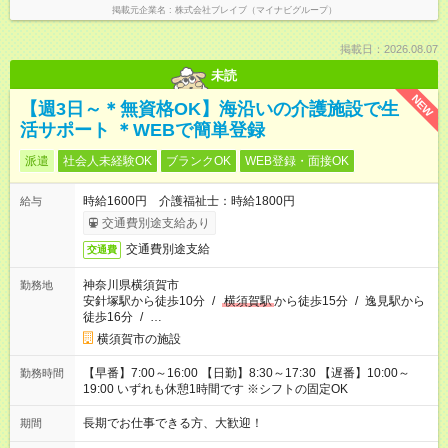
掲載元企業名
株式会社ブレイブ（マイナビグループ）
掲載日：2026.08.07
未読
NEW
【週3日～＊無資格OK】海沿いの介護施設で生
活サポート ＊WEBで簡単登録
派遣
社会人未経験OK
ブランクOK
WEB登録・面接OK
時給1600円 介護福祉士：時給1800円
給与
交通費別途支給あり
交通費別途支給
交通費
神奈川県横須賀市
勤務地
安針塚駅から徒歩10分
/
横須賀駅
から徒歩15分
/
逸見駅から
徒歩16分
/
…
横須賀市の施設
【早番】7:00～16:00 【日勤】8:30～17:30 【遅番】10:00～
勤務時間
19:00 いずれも休憩1時間です ※シフトの固定OK
長期でお仕事できる方、大歓迎！
期間