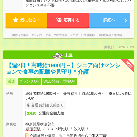
服装自由
/
シフト勤務
/
10名以上の大量募集
/
電話対応なし
/
パ
ソコンスキル不要
気になる！
応募する
詳細へ
掲載元企業名
マンパワーグループ株式会社 ケアサービス事業部 （医療福祉介護関連）
掲載日：2026.08.09
未読
NEW
【週2日＊高時給1900円～】シニア向けマンシ
ョンで食事の配膳や見守り＊介護
派遣
ブランクOK
WEB登録・面接OK
経験者時給1900円～ 介護福祉士時給1950円～ ※日払い/週払
給与
いOK
交通費別途支給あり
交通費全額支給
交通費
神奈川県横須賀市
勤務地
横須賀駅
/
ＹＲＰ野比駅
/
汐入駅
/
…
介護施設や病院 ※ご自宅近辺からご案内可能