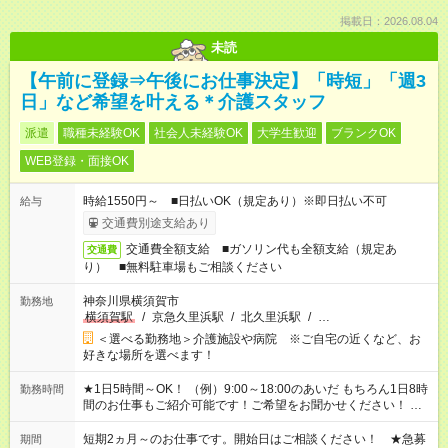
掲載日：2026.08.04
未読
【午前に登録⇒午後にお仕事決定】「時短」「週3
日」など希望を叶える＊介護スタッフ
派遣
職種未経験OK
社会人未経験OK
大学生歓迎
ブランクOK
WEB登録・面接OK
時給1550円～ ■日払いOK（規定あり）※即日払い不可
給与
交通費別途支給あり
交通費全額支給 ■ガソリン代も全額支給（規定あ
交通費
り） ■無料駐車場もご相談ください
神奈川県横須賀市
勤務地
横須賀駅
/
京急久里浜駅
/
北久里浜駅
/
…
＜選べる勤務地＞介護施設や病院 ※ご自宅の近くなど、お
好きな場所を選べます！
★1日5時間～OK！ （例）9:00～18:00のあいだ もちろん1日8時
勤務時間
間のお仕事もご紹介可能です！ご希望をお聞かせください！ ※
週最低15時間以上の勤務が必要です
短期2ヵ月～のお仕事です。開始日はご相談ください！ ★急募
期間