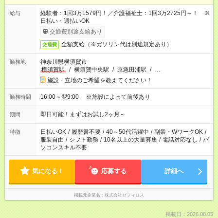
経験者：1回3万1579円！／介護福祉士：1回3万2725円～！ ※
給与
日払い・週払いOK
交通費別途支給あり
全額支給（※ガソリン代は別途規定あり）
交通費
神奈川県横須賀市
勤務地
横須賀駅
/
横須賀中央駅
/
京急田浦駅
/
…
施設・立地のご希望を教えてください！
16:00～翌9:00 ※施設によって前後あり
勤務時間
即日可能！まずはお試し2ヶ月～
期間
日払いOK
/
履歴書不要
/
40～50代活躍中
/
副業・WワークOK
/
特徴
服装自由
/
シフト勤務
/
10名以上の大量募集
/
電話対応なし
/
パ
ソコンスキル不要
気になる！
応募する
詳細へ
掲載元企業名
株式会社ゼフィロス
掲載日：2026.08.05