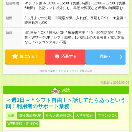
≪シフト例≫ 10:00～15:00（実働5時間） 12:00～17:00（実働
勤務時間
5時間） 上記シフト以外にも、早朝や深夜など希望の時間帯お聞
かせください！ 事前に担当からヒアリングもしますので、ご安
心ください！
3ヵ月までの短期 ※職場が気に入れば、長期もOK！ ★急募！
期間
即日勤務もOK！
週1日からOK
/
日払いOK
/
履歴書不要
/
40～50代活躍中
/
副
特徴
業・WワークOK
/
シフト勤務
/
10名以上の大量募集
/
電話対応
なし
/
パソコンスキル不要
気になる！
応募する
詳細へ
掲載元企業名
ケアスタッフィング株式会社
掲載日：2026.08.04
未読
＜週3日～＊シフト自由！＞話してたらあっという
間！利用者のサポート業務
派遣
職種未経験OK
社会人未経験OK
大学生歓迎
ブランクOK
WEB登録・面接OK