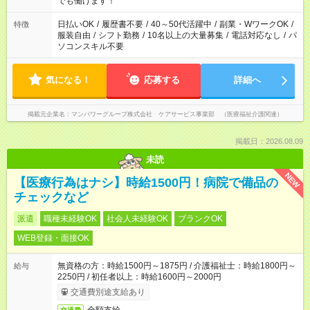
でも働けます！
短時間・短期間の就業はご案内が難しい場合があります
日払いOK
/
履歴書不要
/
40～50代活躍中
/
副業・WワークOK
/
特徴
服装自由
/
シフト勤務
/
10名以上の大量募集
/
電話対応なし
/
パ
ソコンスキル不要
気になる！
応募する
詳細へ
掲載元企業名
マンパワーグループ株式会社 ケアサービス事業部 （医療福祉介護関連）
掲載日：2026.08.09
未読
NEW
【医療行為はナシ】時給1500円！病院で備品の
チェックなど
派遣
職種未経験OK
社会人未経験OK
ブランクOK
WEB登録・面接OK
無資格の方：時給1500円～1875円 / 介護福祉士：時給1800円～
給与
2250円 / 初任者以上：時給1600円～2000円
交通費別途支給あり