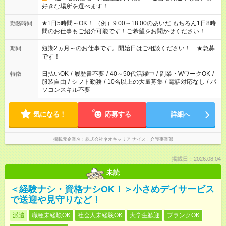
好きな場所を選べます！
★1日5時間～OK！ （例）9:00～18:00のあいだ もちろん1日8時
勤務時間
間のお仕事もご紹介可能です！ご希望をお聞かせください！★家
庭の都合でお休みが必要な場合も遠慮なくご相談ください。 ※
週最低15時間以上の勤務が必要です
短期2ヵ月～のお仕事です。開始日はご相談ください！ ★急募
期間
です！
日払いOK
/
履歴書不要
/
40～50代活躍中
/
副業・WワークOK
/
特徴
服装自由
/
シフト勤務
/
10名以上の大量募集
/
電話対応なし
/
パ
ソコンスキル不要
気になる！
応募する
詳細へ
掲載元企業名
株式会社ネオキャリア ナイス！介護事業部
掲載日：2026.08.04
未読
＜経験ナシ・資格ナシOK！＞小さめデイサービス
で送迎や見守りなど！
派遣
職種未経験OK
社会人未経験OK
大学生歓迎
ブランクOK