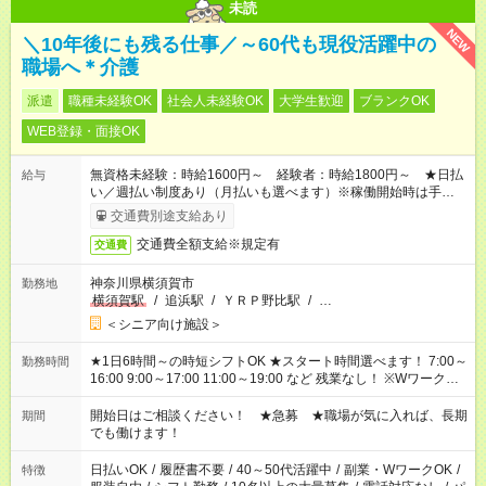
未読
NEW
＼10年後にも残る仕事／～60代も現役活躍中の
職場へ＊介護
派遣
職種未経験OK
社会人未経験OK
大学生歓迎
ブランクOK
WEB登録・面接OK
無資格未経験：時給1600円～ 経験者：時給1800円～ ★日払
給与
い／週払い制度あり（月払いも選べます）※稼働開始時は手続き
完了次第のお支払いとなります。
交通費別途支給あり
交通費全額支給※規定有
交通費
神奈川県横須賀市
勤務地
横須賀駅
/
追浜駅
/
ＹＲＰ野比駅
/
…
＜シニア向け施設＞
★1日6時間～の時短シフトOK ★スタート時間選べます！ 7:00～
勤務時間
16:00 9:00～17:00 11:00～19:00 など 残業なし！ ※Wワークの
場合、他のお仕事と合わせ週40時間超の就業はご案内できませ
ん ※法令に基づき、週20時間以上勤務は社会保険への加入対象
開始日はご相談ください！ ★急募 ★職場が気に入れば、長期
期間
となります ※労働者派遣法（日雇い派遣の原則禁止）により、
でも働けます！
短時間・短期間の就業はご案内が難しい場合があります
日払いOK
/
履歴書不要
/
40～50代活躍中
/
副業・WワークOK
/
特徴