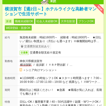
未読
NEW
横須賀市【週2日～】ホテルライクな高齢者マン
ションで生活サポート
派遣
職種未経験OK
社会人未経験OK
大学生歓迎
ブランクOK
WEB登録・面接OK
無資格未経験：時給1600円～ 経験者：時給1800円～ ★日払
給与
い／週払い制度あり（月払いも選べます）※稼働開始時は手続き
完了次第のお支払いとなります。
交通費別途支給あり
交通費全額支給※規定有
交通費
神奈川県横須賀市
勤務地
横須賀駅
/
追浜駅
/
ＹＲＰ野比駅
/
…
＜シニア向けマンション＞
★1日6時間～の時短シフトOK ★スタート時間選べます！ 7:00～
勤務時間
16:00 9:00～17:00 11:00～19:00 など 残業なし！ ※Wワークの
場合、他のお仕事と合わせ週40時間超の就業はご案内できませ
ん ※法令に基づき、週20時間以上勤務は社会保険への加入対象
開始日はご相談ください！ ★急募 ★職場が気に入れば、長期
期間
となります ※労働者派遣法（日雇い派遣の原則禁止）により、
でも働けます！
短時間・短期間の就業はご案内が難しい場合があります
日払いOK
/
履歴書不要
/
40～50代活躍中
/
副業・WワークOK
/
特徴
服装自由
/
シフト勤務
/
10名以上の大量募集
/
電話対応なし
/
パ