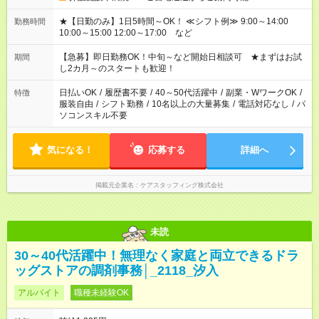
★【日勤のみ】1日5時間～OK！ ≪シフト例≫ 9:00～14:00
勤務時間
10:00～15:00 12:00～17:00 など
【急募】即日勤務OK！中旬～など開始日相談可 ★まずはお試
期間
し2カ月～のスタートも歓迎！
日払いOK
/
履歴書不要
/
40～50代活躍中
/
副業・WワークOK
/
特徴
服装自由
/
シフト勤務
/
10名以上の大量募集
/
電話対応なし
/
パ
ソコンスキル不要
気になる！
応募する
詳細へ
掲載元企業名
ケアスタッフィング株式会社
未読
30～40代活躍中！無理なく家庭と両立できるドラ
ッグストアの調剤事務│_2118_汐入
アルバイト
職種未経験OK