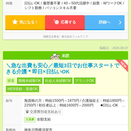
日払いOK
/
履歴書不要
/
40～50代活躍中
/
副業・WワークOK
/
特徴
シフト勤務
/
パソコンスキル不要
気になる！
応募する
詳細へ
掲載元企業名
株式会社フィルアップ
掲載日：2026.08.07
未読
NEW
＼急な出費も安心／最短3日でお仕事スタートで
きる介護＊即日×日払いOK
派遣
職種未経験OK
社会人未経験OK
ブランクOK
WEB登録・面接OK
無資格の方：時給1500円～1875円 / 介護福祉士：時給1800円～
給与
2250円 / 初任者以上：時給1600円～2000円 ■日払いOK ■
日収例：1万2000円（時給1500円×8h）
交通費別途支給あり
全額支給
交通費
神奈川県横須賀市
勤務地