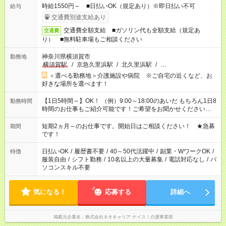
時給1550円～ ■日払いOK（規定あり）※即日払い不可
給与
交通費別途支給あり
交通費全額支給 ■ガソリン代も全額支給（規定あ
交通費
り） ■無料駐車場もご相談ください
神奈川県横須賀市
勤務地
横須賀駅
/
京急久里浜駅
/
北久里浜駅
/
…
＜選べる勤務地＞介護施設や病院 ※ご自宅の近くなど、お
好きな場所を選べます！
【1日5時間～】OK！ （例）9:00～18:00のあいだ もちろん1日8
勤務時間
時間のお仕事もご紹介可能です！ご希望をお聞かせください！
その他の時間帯もあなたのライフスタイルに合わせて お選びい
ただけます！ 【シフト固定もOK】★家庭の都合でお休みが必要
短期2ヵ月～のお仕事です。開始日はご相談ください！ ★急募
期間
な場合も遠慮なくご相談ください。 ※週最低15時間以上の勤務
です！
が必要です
日払いOK
/
履歴書不要
/
40～50代活躍中
/
副業・WワークOK
/
特徴
服装自由
/
シフト勤務
/
10名以上の大量募集
/
電話対応なし
/
パ
ソコンスキル不要
気になる！
応募する
詳細へ
掲載元企業名
株式会社ネオキャリア ナイス！介護事業部