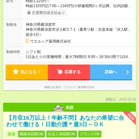
時給1,325円～
給与
時給1325円(17:00～1345円)※研修期間3ヶ月以降、社内試験に
よる更新判定あり 社内試験合格後、時給＋50～100円の昇給あ
交通費別途支給あり
り （大学生は＋20円） 試用期間あり：入社日から3ヶ月間／本
採用と待遇は変わりません。 【試用期間】試用期間あり 試用期
神奈川県横須賀市
勤務地
間の長さ：3ヶ月 雇用形態、給与は本採用時と同じです。
神奈川県横須賀市汐入町2-7-1（最寄り駅：京急本線「汐入駅」
徒歩1分）
ウエルシア薬局株式会社
シフト制
勤務時間
1日あたりの実働時間：最大7時間/日 9:00～18:30の間で1日4時
間～応相談 ☆週2～5日の勤務 ※勤務曜日応相談 ☆未経験・無資
格可
気になる！
応募する
詳細へ
掲載元企業名
ウエルシア薬局株式会社
掲載日：2026.08.09
未読
NEW
【月収16万以上！年齢不問】あなたの希望に合
わせて働ける！日勤介護＊週3日～ＯＫ
派遣
職種未経験OK
社会人未経験OK
ブランクOK