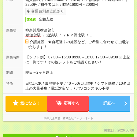
2250円 / 初任者以上：時給1600円～2000円
交通費別途支給あり
全額支給
交通費
神奈川県横須賀市
勤務地
横須賀駅
/
追浜駅
/
ＹＲＰ野比駅
/
…
介護施設 ★自宅近くの施設など、ご希望に合わせてご紹介
いたします！
【シフト例】 07:00～16:00 09:00～18:00 17:00～09:00 ※ 上記
勤務時間
は一例です！その他シフトもご相談ください！
即日～2ヶ月以上
期間
日払いOK
/
履歴書不要
/
40～50代活躍中
/
シフト勤務
/
10名以
特徴
上の大量募集
/
電話対応なし
/
パソコンスキル不要
気になる！
応募する
詳細へ
掲載元企業名
株式会社ニッソーネット
掲載日：2026.08.08