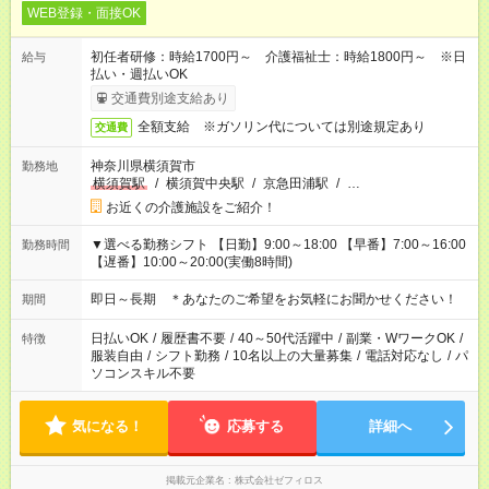
WEB登録・面接OK
初任者研修：時給1700円～ 介護福祉士：時給1800円～ ※日
給与
払い・週払いOK
交通費別途支給あり
全額支給 ※ガソリン代については別途規定あり
交通費
神奈川県横須賀市
勤務地
横須賀駅
/
横須賀中央駅
/
京急田浦駅
/
…
お近くの介護施設をご紹介！
▼選べる勤務シフト 【日勤】9:00～18:00 【早番】7:00～16:00
勤務時間
【遅番】10:00～20:00(実働8時間)
即日～長期 ＊あなたのご希望をお気軽にお聞かせください！
期間
日払いOK
/
履歴書不要
/
40～50代活躍中
/
副業・WワークOK
/
特徴
服装自由
/
シフト勤務
/
10名以上の大量募集
/
電話対応なし
/
パ
ソコンスキル不要
気になる！
応募する
詳細へ
掲載元企業名
株式会社ゼフィロス