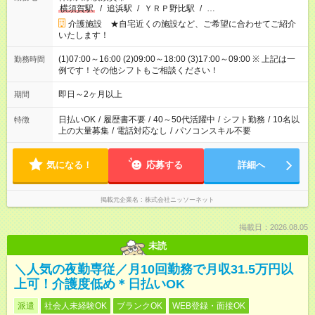
横須賀駅
/
追浜駅
/
ＹＲＰ野比駅
/
…
介護施設 ★自宅近くの施設など、ご希望に合わせてご紹介
いたします！
(1)07:00～16:00 (2)09:00～18:00 (3)17:00～09:00 ※ 上記は一
勤務時間
例です！その他シフトもご相談ください！
即日～2ヶ月以上
期間
日払いOK
/
履歴書不要
/
40～50代活躍中
/
シフト勤務
/
10名以
特徴
上の大量募集
/
電話対応なし
/
パソコンスキル不要
気になる！
応募する
詳細へ
掲載元企業名
株式会社ニッソーネット
掲載日：2026.08.05
未読
＼人気の夜勤専従／月10回勤務で月収31.5万円以
上可！介護度低め＊日払いOK
派遣
社会人未経験OK
ブランクOK
WEB登録・面接OK