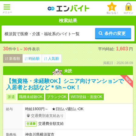
0
メニュー
気になる！
ログイン
検索結果
条件の変更
横須賀で医療・介護・福祉系のバイト一覧
30
1,603
件中
1
～
30
件表示
平均時給:
円
新着順
時給順
人気順
掲載日：2026.08.09
未読
NEW
【無資格・未経験OK】シニア向けマンションで
入居者とお話など＊5h～OK！
派遣
職種未経験OK
ブランクOK
WEB登録・面接OK
時給1800円～ ★日払い/週払いOK
給与
交通費別途支給あり
交通費全額支給
交通費
神奈川県横須賀市
勤務地