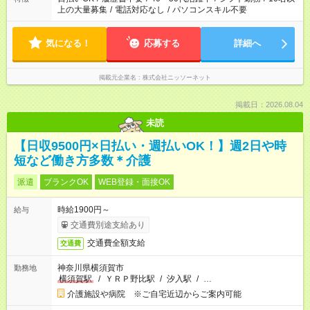
上の大量募集
/
電話対応なし
/
パソコンスキル不要
気になる！
応募する
詳細へ
掲載元企業名
株式会社ニッソーネット
掲載日：2026.08.04
未読
【日収9500円×日払い・週払いOK！】週2日や時
短など働き方多数＊介護
派遣
ブランクOK
WEB登録・面接OK
時給1900円～
給与
交通費別途支給あり
交通費全額支給
交通費
神奈川県横須賀市
勤務地
横須賀駅
/
ＹＲＰ野比駅
/
汐入駅
/
…
介護施設や病院 ※ご自宅近辺からご案内可能