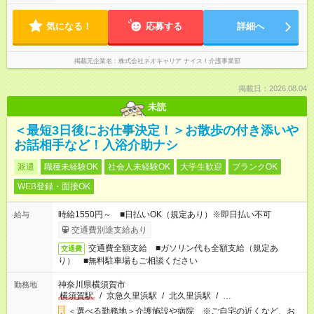
気になる！
応募する
詳細へ
掲載元企業名
株式会社ネオキャリア ナイス！介護事業部
掲載日：2026.08.04
未読
＜最短3日後にお仕事決定！＞お散歩の付き添いや
お話相手など！入浴介助ナシ
派遣
職種未経験OK
社会人未経験OK
大学生歓迎
ブランクOK
WEB登録・面接OK
時給1550円～ ■日払いOK（規定あり）※即日払い不可
給与
交通費別途支給あり
交通費全額支給 ■ガソリン代も全額支給（規定あ
交通費
り） ■無料駐車場もご相談ください
神奈川県横須賀市
勤務地
横須賀駅
/
京急久里浜駅
/
北久里浜駅
/
…
＜選べる勤務地＞介護施設や病院 ※ご自宅の近くなど、お