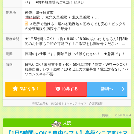
り） ■無料駐車場もご相談ください
神奈川県横須賀市
勤務地
横須賀駅
/
京急久里浜駅
/
北久里浜駅
/
…
＜近所で働ける！選べる勤務地＞初めてでも安心！ピッタリ
の介護施設や病院をご紹介！
★1日5時間～OK！ （例）9:00～18:00のあいだ もちろん1日8時
勤務時間
間のお仕事もご紹介可能です！ご希望をお聞かせください！★家
庭の都合でお休みが必要な場合も遠慮なくご相談ください。 ※
週最低15時間以上の勤務が必要です
長期のお仕事です。開始日はご相談ください！ ★急募です！
期間
日払いOK
/
履歴書不要
/
40～50代活躍中
/
副業・WワークOK
/
特徴
服装自由
/
シフト勤務
/
10名以上の大量募集
/
電話対応なし
/
パ
ソコンスキル不要
気になる！
応募する
詳細へ
掲載元企業名
株式会社ネオキャリア ナイス！介護事業部
掲載日：2026.08.04
未読
【1日5時間～OK＊自由シフト】高級シニア向けマ