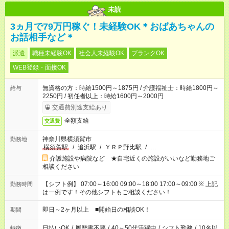
未読
3ヵ月で79万円稼ぐ！未経験OK＊おばあちゃんの
お話相手など＊
派遣
職種未経験OK
社会人未経験OK
ブランクOK
WEB登録・面接OK
無資格の方：時給1500円～1875円 / 介護福祉士：時給1800円～
給与
2250円 / 初任者以上：時給1600円～2000円
交通費別途支給あり
全額支給
交通費
神奈川県横須賀市
勤務地
横須賀駅
/
追浜駅
/
ＹＲＰ野比駅
/
…
介護施設や病院など ★自宅近くの施設がいいなど勤務地ご
相談ください
【シフト例】 07:00～16:00 09:00～18:00 17:00～09:00 ※ 上記
勤務時間
は一例です！その他シフトもご相談ください！
即日～2ヶ月以上 ■開始日の相談OK！
期間
日払いOK
/
履歴書不要
/
40～50代活躍中
/
シフト勤務
/
10名以
特徴