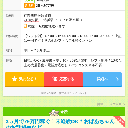
全額支給
交通費
25～30万円
月収例
神奈川県横須賀市
勤務地
横須賀駅
/
追浜駅
/
ＹＲＰ野比駅
/
…
病院 ★勤務地選べます！
【シフト例】 07:00～16:00 09:00～18:00 17:00～09:00 ※ 上記
勤務時間
は一例です！その他シフトもご相談ください！
即日～2ヶ月以上
期間
日払いOK
/
履歴書不要
/
40～50代活躍中
/
シフト勤務
/
10名以
特徴
上の大量募集
/
電話対応なし
/
パソコンスキル不要
気になる！
応募する
詳細へ
掲載元企業名
株式会社ニッソーネット
掲載日：2026.08.09
未読
NEW
3ヵ月で79万円稼ぐ！未経験OK＊おばあちゃん
のお話相手など