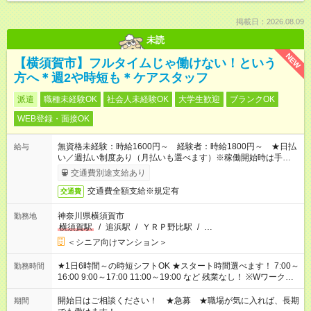
掲載日：2026.08.09
未読
NEW
【横須賀市】フルタイムじゃ働けない！という
方へ＊週2や時短も＊ケアスタッフ
派遣
職種未経験OK
社会人未経験OK
大学生歓迎
ブランクOK
WEB登録・面接OK
無資格未経験：時給1600円～ 経験者：時給1800円～ ★日払
給与
い／週払い制度あり（月払いも選べます）※稼働開始時は手続き
完了次第のお支払いとなります。
交通費別途支給あり
交通費全額支給※規定有
交通費
神奈川県横須賀市
勤務地
横須賀駅
/
追浜駅
/
ＹＲＰ野比駅
/
…
＜シニア向けマンション＞
★1日6時間～の時短シフトOK ★スタート時間選べます！ 7:00～
勤務時間
16:00 9:00～17:00 11:00～19:00 など 残業なし！ ※Wワークの
場合、他のお仕事と合わせ週40時間超の就業はご案内できませ
ん ※法令に基づき、週20時間以上勤務は社会保険への加入対象
開始日はご相談ください！ ★急募 ★職場が気に入れば、長期
期間
となります ※労働者派遣法（日雇い派遣の原則禁止）により、