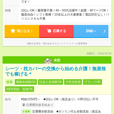
です！
日払いOK
/
履歴書不要
/
40～50代活躍中
/
副業・WワークOK
/
特徴
服装自由
/
シフト勤務
/
10名以上の大量募集
/
電話対応なし
/
パ
ソコンスキル不要
気になる！
応募する
詳細へ
掲載元企業名
株式会社ネオキャリア ナイス！介護事業部
掲載日：2026.08.04
未読
シーツ・枕カバーの交換から始める介護！無資格
でも稼げる＊
派遣
職種未経験OK
社会人未経験OK
大学生歓迎
ブランクOK
WEB登録・面接OK
時給1550円～ ■日払いOK（規定あり）※即日払い不可
給与
交通費別途支給あり
交通費全額支給 ■ガソリン代も全額支給（規定あ
交通費