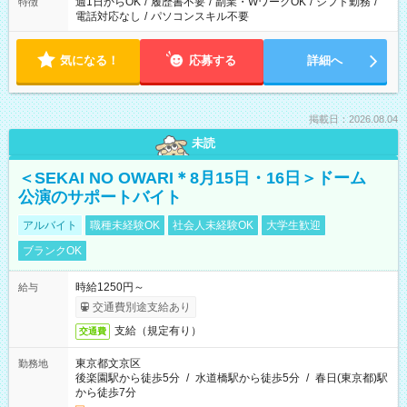
週1日からOK
/
履歴書不要
/
副業・WワークOK
/
シフト勤務
/
特徴
電話対応なし
/
パソコンスキル不要
気になる！
応募する
詳細へ
掲載日：2026.08.04
未読
＜SEKAI NO OWARI＊8月15日・16日＞ドーム
公演のサポートバイト
アルバイト
職種未経験OK
社会人未経験OK
大学生歓迎
ブランクOK
時給1250円～
給与
交通費別途支給あり
支給（規定有り）
交通費
東京都文京区
勤務地
後楽園駅から徒歩5分
/
水道橋駅から徒歩5分
/
春日(東京都)駅
から徒歩7分