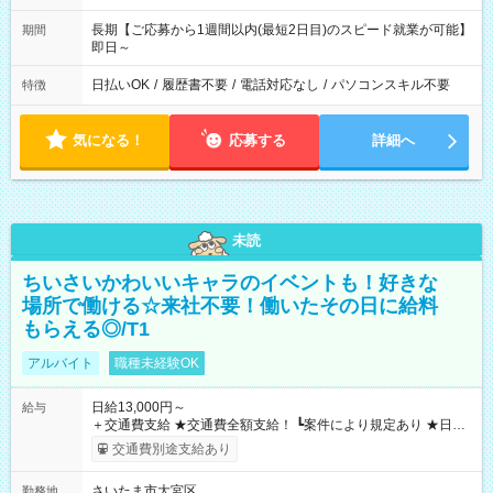
長期【ご応募から1週間以内(最短2日目)のスピード就業が可能】
期間
即日～
日払いOK
/
履歴書不要
/
電話対応なし
/
パソコンスキル不要
特徴
気になる！
応募する
詳細へ
未読
ちいさいかわいいキャラのイベントも！好きな
場所で働ける☆来社不要！働いたその日に給料
もらえる◎/T1
アルバイト
職種未経験OK
日給13,000円～
給与
＋交通費支給 ★交通費全額支給！ ┗案件により規定あり ★日払
いOK！（規定あり） ┗働いたその日に現金GET♪ お仕事後はコ
交通費別途支給あり
ンビニATMから 日払い分を引き落とせます！ 【試用期間】試
用期間なし
さいたま市大宮区
勤務地