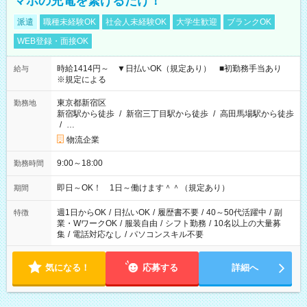
マホの充電を繋げるだけ！
派遣
職種未経験OK
社会人未経験OK
大学生歓迎
ブランクOK
WEB登録・面接OK
時給1414円～ ▼日払いOK（規定あり） ■初勤務手当あり
給与
※規定による
東京都新宿区
勤務地
新宿駅から徒歩
/
新宿三丁目駅から徒歩
/
高田馬場駅から徒歩
/
…
物流企業
9:00～18:00
勤務時間
即日～OK！ 1日～働けます＾＾（規定あり）
期間
週1日からOK
/
日払いOK
/
履歴書不要
/
40～50代活躍中
/
副
特徴
業・WワークOK
/
服装自由
/
シフト勤務
/
10名以上の大量募
集
/
電話対応なし
/
パソコンスキル不要
気になる！
応募する
詳細へ