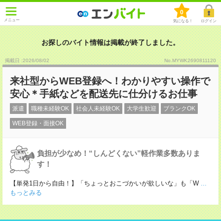
0
メニュー
気になる！
ログイン
お探しのバイト情報は掲載が終了しました。
掲載日 :2026
/
08
/
02
No.MYWK2690811120
来社型からWEB登録へ！わかりやすい操作で
安心＊手紙などを配送先に仕分けるお仕事
派遣
職種未経験OK
社会人未経験OK
大学生歓迎
ブランクOK
WEB登録・面接OK
負担が少なめ！“しんどくない”軽作業多数ありま
す！
【単発1日から自由！】「ちょっとおこづかいが欲しいな」も「W
...
もっとみる