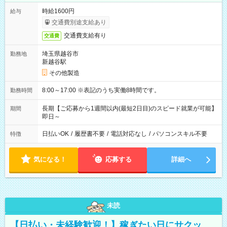
時給1600円
給与
交通費別途支給あり
交通費支給有り
交通費
埼玉県越谷市
勤務地
新越谷駅
その他製造
8:00～17:00 ※表記のうち実働8時間です。
勤務時間
長期【ご応募から1週間以内(最短2日目)のスピード就業が可能】
期間
即日～
日払いOK
/
履歴書不要
/
電話対応なし
/
パソコンスキル不要
特徴
気になる！
応募する
詳細へ
未読
【日払い・未経験歓迎！】稼ぎたい日にサクッ