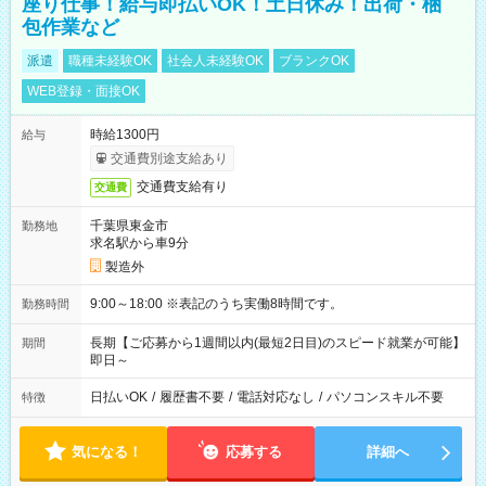
座り仕事！給与即払いOK！土日休み！出荷・梱
包作業など
派遣
職種未経験OK
社会人未経験OK
ブランクOK
WEB登録・面接OK
時給1300円
給与
交通費別途支給あり
交通費支給有り
交通費
千葉県東金市
勤務地
求名駅から車9分
製造外
9:00～18:00 ※表記のうち実働8時間です。
勤務時間
長期【ご応募から1週間以内(最短2日目)のスピード就業が可能】
期間
即日～
日払いOK
/
履歴書不要
/
電話対応なし
/
パソコンスキル不要
特徴
気になる！
応募する
詳細へ