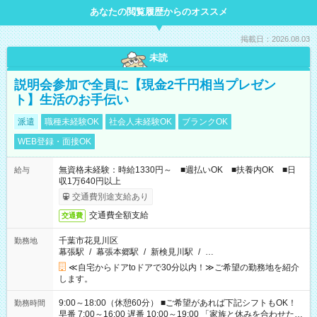
あなたの閲覧履歴からのオススメ
掲載日：2026.08.03
未読
説明会参加で全員に【現金2千円相当プレゼン
ト】生活のお手伝い
派遣
職種未経験OK
社会人未経験OK
ブランクOK
WEB登録・面接OK
無資格未経験：時給1330円～ ■週払いOK ■扶養内OK ■日
給与
収1万640円以上
交通費別途支給あり
交通費全額支給
交通費
千葉市花見川区
勤務地
幕張駅
/
幕張本郷駅
/
新検見川駅
/
…
≪自宅からドアtoドアで30分以内！≫ご希望の勤務地を紹介
します。
9:00～18:00（休憩60分） ■ご希望があれば下記シフトもOK！
勤務時間
早番 7:00～16:00 遅番 10:00～19:00 「家族と休みを合わせた