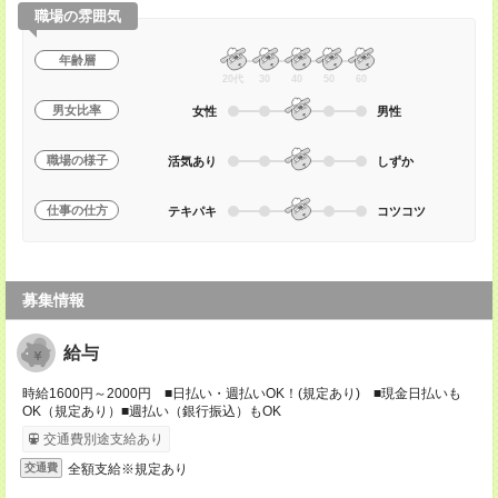
職場の雰囲気
年齢層
20代
30
40
50
60
男女比率
女性
男性
職場の様子
活気あり
しずか
仕事の仕方
テキパキ
コツコツ
募集情報
給与
時給1600円～2000円 ■日払い・週払いOK！(規定あり) ■現金日払いも
OK（規定あり）■週払い（銀行振込）もOK
交通費別途支給あり
全額支給※規定あり
交通費