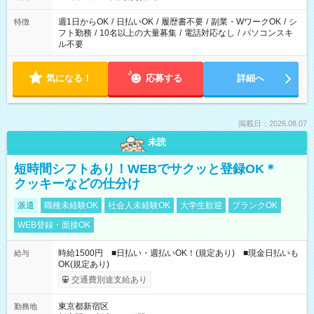
現場によって異なります。 ※勿論、休憩時間はあるのでご安心
ください！
週1日からOK
/
日払いOK
/
履歴書不要
/
副業・WワークOK
/
シ
特徴
フト勤務
/
10名以上の大量募集
/
電話対応なし
/
パソコンスキ
ル不要
気になる！
応募する
詳細へ
掲載日：2026.08.07
未読
短時間シフトあり！WEBでサクッと登録OK＊
クッキーなどの仕分け
派遣
職種未経験OK
社会人未経験OK
大学生歓迎
ブランクOK
WEB登録・面接OK
時給1500円 ■日払い・週払いOK！(規定あり) ■現金日払いも
給与
OK(規定あり)
交通費別途支給あり
東京都新宿区
勤務地