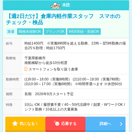
未読
【週2日だけ】倉庫内軽作業スタッフ スマホの
チェック・検品
派遣
職種未経験OK
ブランクOK
WEB登録・面接OK
時給1400円 ※実働8時間を超える勤務、22時～翌5時勤務の場
給与
合25％割増：時給1750円
千葉県船橋市
勤務地
南船橋駅から徒歩10分程度
スマートフォンを取り扱う倉庫
(1)9:00～18:00（実働8時間） (2)10:00～18:00（実働7時間）
勤務時間
(3)10:00～17:00（実働6時間） ※時間帯選べます ※休憩60分
長期 2026年9月スタート予定
期間
日払いOK
/
履歴書不要
/
40～50代活躍中
/
副業・WワークOK
/
特徴
シフト勤務
/
10名以上の大量募集
気になる！
応募する
詳細へ