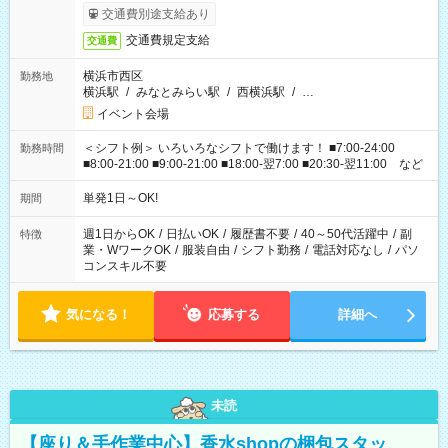
交通費別途支給あり
交通費規定支給
交通費
横浜市西区
勤務地
横浜駅
/
みなとみらい駅
/
西横浜駅
/
…
イベント会場
＜シフト例＞ いろいろなシフトで働けます！ ■7:00-24:00
勤務時間
■8:00-21:00 ■9:00-21:00 ■18:00-翌7:00 ■20:30-翌11:00 など
単発1日～OK!
期間
週1日からOK
/
日払いOK
/
履歴書不要
/
40～50代活躍中
/
副
特徴
業・WワークOK
/
服装自由
/
シフト勤務
/
電話対応なし
/
パソ
コンスキル不要
気になる！
応募する
詳細へ
未読
【座り＆手作業中心】香水shopの梱包スタッ