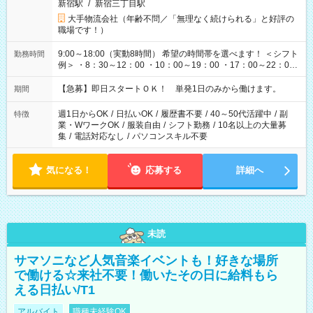
新宿駅
/
新宿三丁目駅
大手物流会社（年齢不問／「無理なく続けられる」と好評の
職場です！）
9:00～18:00（実動8時間） 希望の時間帯を選べます！ ＜シフト
勤務時間
例＞ ・8：30～12：00 ・10：00～19：00 ・17：00～22：00
・13：00～22：00 ・22：00～翌6：00 など
【急募】即日スタートＯＫ！ 単発1日のみから働けます。
期間
週1日からOK
/
日払いOK
/
履歴書不要
/
40～50代活躍中
/
副
特徴
業・WワークOK
/
服装自由
/
シフト勤務
/
10名以上の大量募
集
/
電話対応なし
/
パソコンスキル不要
気になる！
応募する
詳細へ
未読
サマソニなど人気音楽イベントも！好きな場所
で働ける☆来社不要！働いたその日に給料もら
える日払い/T1
アルバイト
職種未経験OK