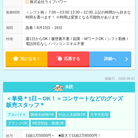
株式会社ライブパワー
＜シフト例＞ 7:00～23:00 13:30～22:00 上記の時間から好きな
勤務時間
時間を選べます！ ※時間は変更となる可能性があります
急募！8月15日・16日
期間
週1日からOK
/
履歴書不要
/
副業・WワークOK
/
シフト勤務
/
特徴
電話対応なし
/
パソコンスキル不要
気になる！
応募する
詳細へ
掲載日：2026.08.07
未読
＜単発＊1日～OK！＞コンサートなどのグッズ
販売スタッフ＊
アルバイト
職種未経験OK
社会人未経験OK
大学生歓迎
ブランクOK
WEB登録・面接OK
日給1万5000円～ ■最大で日給2万8500円！
給与