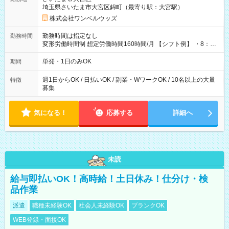
埼玉県さいたま市大宮区錦町（最寄り駅：大宮駅）
株式会社ワンベルウッズ
勤務時間は指定なし
勤務時間
変形労働時間制 想定労働時間160時間/月 【シフト例】 ・8：00
～21：00
単発・1日のみOK
期間
週1日からOK / 日払いOK / 副業・WワークOK / 10名以上の大量
特徴
募集
気になる！
応募する
詳細へ
未読
給与即払いOK！高時給！土日休み！仕分け・検
品作業
派遣
職種未経験OK
社会人未経験OK
ブランクOK
WEB登録・面接OK