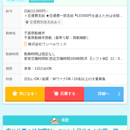
日給12,000円～
給与
＋交通費支給 ★交通費一部支給 ┗1日500円を超えた分は全額支
給！ ※往復500円以内の方は自己負担となります ★日払いOK！
交通費別途支給あり
（規定あり） ┗働いたその日に現金GET♪ お仕事後はコンビニ
ATMから 日払い分を引き落とせます！ 【試用期間】試用期間
千葉県船橋市
勤務地
なし
千葉県船橋市西船（最寄り駅：西船橋駅）
株式会社ワンベルウッズ
勤務時間は指定なし
勤務時間
変形労働時間制 想定労働時間160時間/月 【シフト例】 12：00
～22：00
単発・1日のみOK
期間
日払いOK / 副業・WワークOK / 10名以上の大量募集
特徴
気になる！
応募する
詳細へ
未読