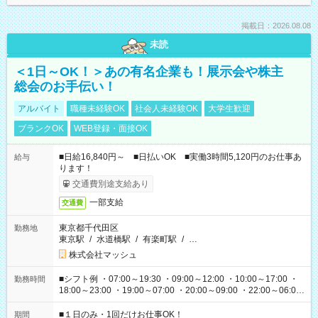
掲載日：2026.08.08
未読
＜1日～OK！＞あの有名企業も！展示会や株主
総会のお手伝い！
アルバイト
職種未経験OK
社会人未経験OK
大学生歓迎
ブランクOK
WEB登録・面接OK
■日給16,840円～ ■日払いOK ■実働3時間5,120円のお仕事あ
給与
ります！
交通費別途支給あり
一部支給
交通費
東京都千代田区
勤務地
東京駅
/
水道橋駅
/
有楽町駅
/
…
株式会社マッシュ
■シフト例 ・07:00～19:30 ・09:00～12:00 ・10:00～17:00 ・
勤務時間
18:00～23:00 ・19:00～07:00 ・20:00～09:00 ・22:00～06:00
etc ★最短で3時間で5,120円のお仕事から 15時間で2万円近く稼
げるお仕事も！ ご希望のお時間に合わせてご紹介！ ※シフトは
■１日のみ・1回だけお仕事OK！
期間