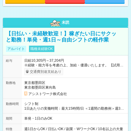
未読
【日払い・未経験歓迎！】稼ぎたい日にサクッ
と勤務！単発・週1日～自由シフトの軽作業
アルバイト
職種未経験OK
日給10,305円～37,204円
給与
※経験・能力等を考慮の上、加給・優遇いたします。 【試用期
間】試用期間なし
交通費別途支給あり
東京都墨田区
勤務地
東京都墨田区東向島
アシストワーク株式会社
シフト制
勤務時間
1日あたりの実働時間：最大15時間/日 ＜1週間の勤務例＞週3回
勤務 勤務：月・水・金 休み：火・木・土・日 好きな時にお仕事
可能です！ ※1日あたりの最大実働時間は日勤、夜勤共に勤務し
単発・1日のみOK
期間
た時間になります。
週1日からOK / 日払いOK / 副業・WワークOK / 10名以上の大量
特徴