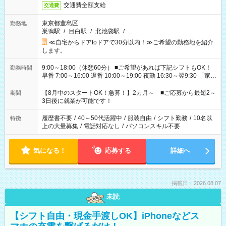
交通費全額支給
交通費
東京都豊島区
勤務地
巣鴨駅
/
目白駅
/
北池袋駅
/
…
≪自宅からドアtoドアで30分以内！≫ご希望の勤務地を紹介
します。
9:00～18:00（休憩60分） ■ご希望があれば下記シフトもOK！
勤務時間
早番 7:00～16:00 遅番 10:00～19:00 夜勤 16:30～翌9:30 「家族
と休みを合わせたい」 「余裕を持って夕飯の準備がしたい」
「できれば残業はしたくない」 など、ご希望を教えてください
【8月中のスタートOK！急募！】2カ月～ ■ご応募から最短2～
期間
ね。 ※Wワーク希望の方へ 今ご覧のお仕事で希望する勤務時間
3日後に就業が可能です！
と、もう1つのお仕事の勤務時間。 合計で週40時間を超える場
合は応募できません。
履歴書不要
/
40～50代活躍中
/
服装自由
/
シフト勤務
/
10名以
特徴
上の大量募集
/
電話対応なし
/
パソコンスキル不要
気になる！
応募する
詳細へ
掲載日：2026.08.07
未読
【シフト自由・現金手渡しOK】iPhoneなどス