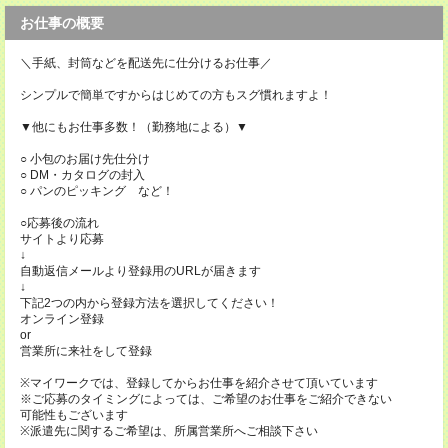
お仕事の概要
＼手紙、封筒などを配送先に仕分けるお仕事／
シンプルで簡単ですからはじめての方もスグ慣れますよ！
▼他にもお仕事多数！（勤務地による）▼
○ 小包のお届け先仕分け
○ DM・カタログの封入
○ パンのピッキング など！
○応募後の流れ
サイトより応募
↓
自動返信メールより登録用のURLが届きます
↓
下記2つの内から登録方法を選択してください！
オンライン登録
or
営業所に来社をして登録
※マイワークでは、登録してからお仕事を紹介させて頂いています
※ご応募のタイミングによっては、ご希望のお仕事をご紹介できない
可能性もございます
※派遣先に関するご希望は、所属営業所へご相談下さい