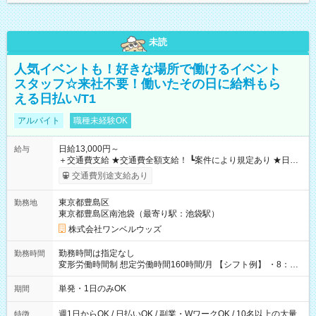
未読
人気イベントも！好きな場所で働けるイベント
スタッフ☆来社不要！働いたその日に給料もら
える日払い/T1
アルバイト
職種未経験OK
日給13,000円～
給与
＋交通費支給 ★交通費全額支給！ ┗案件により規定あり ★日払
いOK！（規定あり） ┗働いたその日に現金GET♪ お仕事後はコ
交通費別途支給あり
ンビニATMから 日払い分を引き落とせます！ 【試用期間】試
用期間なし
東京都豊島区
勤務地
東京都豊島区南池袋（最寄り駅：池袋駅）
株式会社ワンベルウッズ
勤務時間は指定なし
勤務時間
変形労働時間制 想定労働時間160時間/月 【シフト例】 ・8：00
～21：00
単発・1日のみOK
期間
週1日からOK / 日払いOK / 副業・WワークOK / 10名以上の大量
特徴