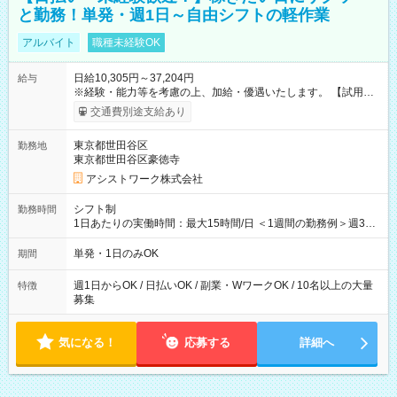
と勤務！単発・週1日～自由シフトの軽作業
アルバイト
職種未経験OK
日給10,305円～37,204円
給与
※経験・能力等を考慮の上、加給・優遇いたします。 【試用期
間】試用期間なし
交通費別途支給あり
東京都世田谷区
勤務地
東京都世田谷区豪徳寺
アシストワーク株式会社
シフト制
勤務時間
1日あたりの実働時間：最大15時間/日 ＜1週間の勤務例＞週3回
勤務 勤務：月・水・金 休み：火・木・土・日 好きな時にお仕事
可能です！ ※1日あたりの最大実働時間は日勤、夜勤共に勤務し
単発・1日のみOK
期間
た時間になります。
週1日からOK / 日払いOK / 副業・WワークOK / 10名以上の大量
特徴
募集
気になる！
応募する
詳細へ