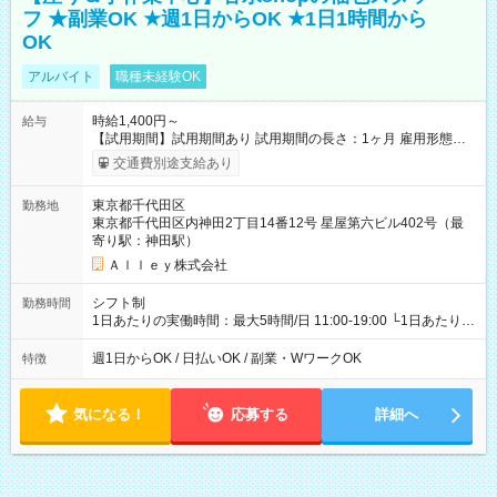
フ ★副業OK ★週1日からOK ★1日1時間から
OK
アルバイト
職種未経験OK
時給1,400円～
給与
【試用期間】試用期間あり 試用期間の長さ：1ヶ月 雇用形態、
給与は本採用時と同じです。
交通費別途支給あり
東京都千代田区
勤務地
東京都千代田区内神田2丁目14番12号 星屋第六ビル402号（最
寄り駅：神田駅）
Ａｌｌｅｙ株式会社
シフト制
勤務時間
1日あたりの実働時間：最大5時間/日 11:00-19:00 └1日あたりの
実働時間：1-5時間 └上記の時間帯内であれば、いつでも勤務可
能！ └平日・土曜日の中で、お好きな曜日でご勤務いただけま
週1日からOK / 日払いOK / 副業・WワークOK
特徴
す！ 【シフト例】 ・11:00～14:00 ・16:30～19:00 ・13:00～
18:00 などのように、自由な働き方が可能なお仕事です！
気になる！
応募する
詳細へ