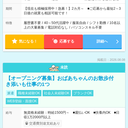
い」 「余裕を持って夕飯の準備がしたい」 「できれば残業はし
たくない」 など、ご希望を教えてくださいね。 ※Wワーク希望
【現在も積極採用中！急募！】2カ月～ ■ご応募から最短2～3
期間
の方へ 今ご覧のお仕事で希望する勤務時間と、もう1つのお仕事
日後の就業も相談可能です！
の勤務時間。 合計で週40時間を超える場合は応募できません。
履歴書不要
/
40～50代活躍中
/
服装自由
/
シフト勤務
/
10名以
特徴
上の大量募集
/
電話対応なし
/
パソコンスキル不要
気になる！
応募する
詳細へ
掲載日：2026.08.08
未読
【オープニング募集】おばあちゃんのお散歩付
き添いも仕事の1つ
派遣
職種未経験OK
社会人未経験OK
ブランクOK
WEB登録・面接OK
無資格未経験：時給1500円～ ■週払いOK ■扶養内OK ■日
給与
収1万2000円以上
交通費別途支給あり