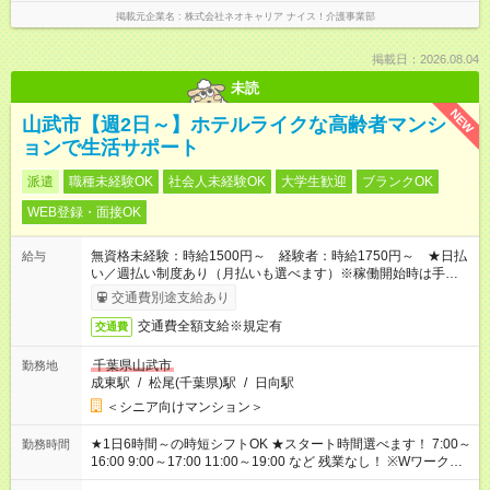
掲載元企業名
株式会社ネオキャリア ナイス！介護事業部
掲載日：2026.08.04
未読
NEW
山武市【週2日～】ホテルライクな高齢者マンシ
ョンで生活サポート
派遣
職種未経験OK
社会人未経験OK
大学生歓迎
ブランクOK
WEB登録・面接OK
無資格未経験：時給1500円～ 経験者：時給1750円～ ★日払
給与
い／週払い制度あり（月払いも選べます）※稼働開始時は手続き
完了次第のお支払いとなります。
交通費別途支給あり
交通費全額支給※規定有
交通費
千葉県山武市
勤務地
成東駅
/
松尾(千葉県)駅
/
日向駅
＜シニア向けマンション＞
★1日6時間～の時短シフトOK ★スタート時間選べます！ 7:00～
勤務時間
16:00 9:00～17:00 11:00～19:00 など 残業なし！ ※Wワークの
場合、他のお仕事と合わせ週40時間超の就業はご案内できませ