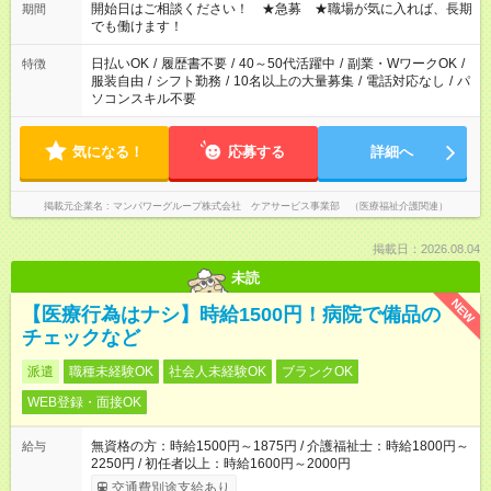
ん ※法令に基づき、週20時間以上勤務は社会保険への加入対象
開始日はご相談ください！ ★急募 ★職場が気に入れば、長期
期間
となります ※労働者派遣法（日雇い派遣の原則禁止）により、
でも働けます！
短時間・短期間の就業はご案内が難しい場合があります
日払いOK
/
履歴書不要
/
40～50代活躍中
/
副業・WワークOK
/
特徴
服装自由
/
シフト勤務
/
10名以上の大量募集
/
電話対応なし
/
パ
ソコンスキル不要
気になる！
応募する
詳細へ
掲載元企業名
マンパワーグループ株式会社 ケアサービス事業部 （医療福祉介護関連）
掲載日：2026.08.04
未読
NEW
【医療行為はナシ】時給1500円！病院で備品の
チェックなど
派遣
職種未経験OK
社会人未経験OK
ブランクOK
WEB登録・面接OK
無資格の方：時給1500円～1875円 / 介護福祉士：時給1800円～
給与
2250円 / 初任者以上：時給1600円～2000円
交通費別途支給あり