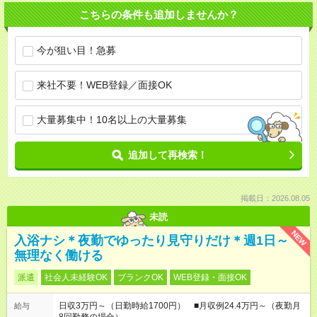
こちらの条件も追加しませんか？
今が狙い目！急募
来社不要！WEB登録／面接OK
大量募集中！10名以上の大量募集
追加して再検索！
掲載日：2026.08.05
未読
NEW
入浴ナシ＊夜勤でゆったり見守りだけ＊週1日～
無理なく働ける
派遣
社会人未経験OK
ブランクOK
WEB登録・面接OK
日収3万円～（日勤時給1700円） ■月収例24.4万円～（夜勤月
給与