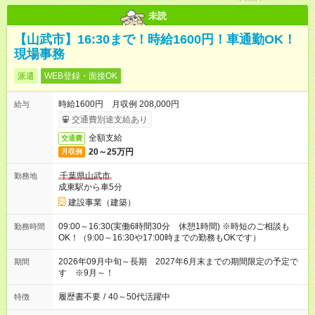
未読
【山武市】16:30まで！時給1600円！車通勤OK！
現場事務
派遣
WEB登録・面接OK
時給1600円 月収例 208,000円
給与
交通費別途支給あり
全額支給
交通費
20～25万円
月収例
千葉県山武市
勤務地
成東駅から車5分
建設事業（建築）
09:00～16:30(実働6時間30分 休憩1時間) ※時短のご相談も
勤務時間
OK！（9:00～16:30や17:00時までの勤務もOKです）
2026年09月中旬～長期 2027年6月末までの期間限定の予定で
期間
す ※9月～！
履歴書不要
/
40～50代活躍中
特徴