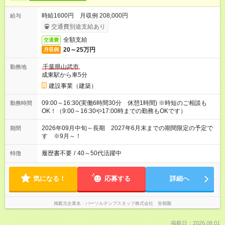
時給1600円 月収例 208,000円
給与
交通費別途支給あり
全額支給
交通費
20～25万円
月収例
千葉県山武市
勤務地
成東駅から車5分
建設事業（建築）
09:00～16:30(実働6時間30分 休憩1時間) ※時短のご相談も
勤務時間
OK！（9:00～16:30や17:00時までの勤務もOKです）
2026年09月中旬～長期 2027年6月末までの期間限定の予定で
期間
す ※9月～！
履歴書不要
/
40～50代活躍中
特徴
気になる！
応募する
詳細へ
掲載元企業名
パーソルテンプスタッフ株式会社 首都圏
掲載日：2026.08.01