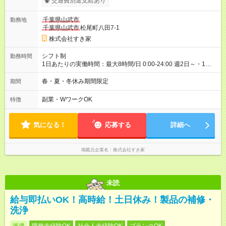
交通費別途支給あり
00）時給+150円 【休日手当】時給＋50円 【試用期間】試用期
間あり 試用期間の長さ：1ヶ月 雇用形態、給与は本採用時と同
千葉県山武市
勤務地
じです。 試用期間の実態は30日（※条件変更なし）ですが、切
千葉県山武市
松尾町八田7-1
り上げで一ヶ月とさせていただきます。 研修制度あり：15時間
(研修中も同時給）
株式会社すき家
シフト制
勤務時間
1日あたりの実働時間：最大8時間/日 0:00-24:00 週2日～・1日
2h～OK ＜シフト例＞ 〇朝帯 5:00-9:00 〇昼帯 9:00-14:00 〇午
後帯 14:00-18:00 〇夜帯 18:00-22:00 〇深夜帯 22:00-翌5:00 基
春・夏・冬休み期間限定
期間
本は固定シフトですが家庭の都合などイレギュラーには対応し
ます♪
副業・WワークOK
特徴
気になる！
応募する
詳細へ
掲載元企業名
株式会社すき家
未読
給与即払いOK！高時給！土日休み！製品の補修・
洗浄