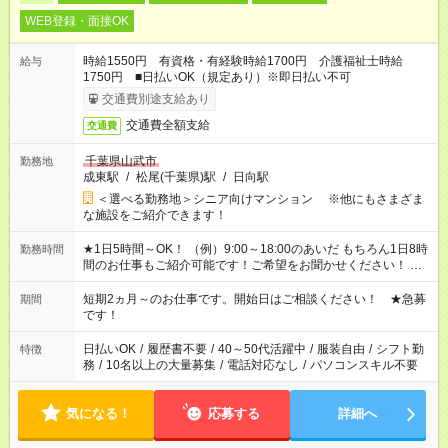
WEB登録・面接OK
時給1550円 有資格・有経験時給1700円 介護福祉士時給
給与
1750円 ■日払いOK（規定あり）※即日払い不可
交通費別途支給あり
交通費全額支給
交通費
千葉県山武市
勤務地
成東駅
/
松尾(千葉県)駅
/
日向駅
＜選べる勤務地＞シニア向けマンション ※他にもさまざま
な施設をご紹介できます！
★1日5時間～OK！ （例）9:00～18:00のあいだ もちろん1日8時
勤務時間
間のお仕事もご紹介可能です！ご希望をお聞かせください！ ★
家庭の都合でお休みが必要な場合も遠慮なくご相談ください。
※週最低15時間以上の勤務が必要です
短期2ヵ月～のお仕事です。開始日はご相談ください！ ★急募
期間
です！
日払いOK
/
履歴書不要
/
40～50代活躍中
/
服装自由
/
シフト勤
特徴
務
/
10名以上の大量募集
/
電話対応なし
/
パソコンスキル不要
気になる！
応募する
詳細へ