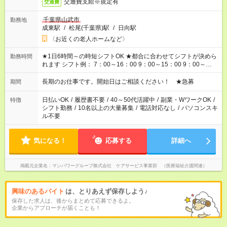
交通費支給※規定有
交通費
千葉県山武市
勤務地
成東駅
/
松尾(千葉県)駅
/
日向駅
〈お近くの老人ホームなど〉
★1日6時間～の時短シフトOK ★都合に合わせてシフトが決めら
勤務時間
れます シフト例： 7：00～16：00 9：00～15：00 9：00～
18：00 11：00～20：00 など ※Wワークの場合、他のお仕事と
合わせ週40時間超の就業はご案内できません ※法令に基づき、
長期のお仕事です。開始日はご相談ください！ ★急募
期間
週20時間以上勤務は社会保険への加入対象となります ※労働者
派遣法（日雇い派遣の原則禁止）により、短時間・短期間の就
日払いOK
/
履歴書不要
/
40～50代活躍中
/
副業・WワークOK
/
特徴
業はご案内が難しい場合があります
シフト勤務
/
10名以上の大量募集
/
電話対応なし
/
パソコンスキ
ル不要
気になる！
応募する
詳細へ
掲載元企業名
マンパワーグループ株式会社 ケアサービス事業部 （医療福祉介護関連）
興味のあるバイト
は、とりあえず保存しよう♪
保存した求人は、後からまとめて応募できるよ。
企業からアプローチが届くことも！