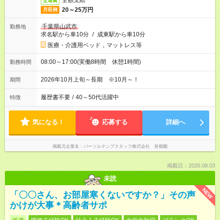
全額支給
交通費
20～25万円
月収例
千葉県山武市
勤務地
求名駅から車10分
/
成東駅から車10分
医療・介護用ベッド，マットレス等
08:00～17:00(実働8時間 休憩1時間)
勤務時間
2026年10月上旬～長期 ※10月～！
期間
履歴書不要
/
40～50代活躍中
特徴
気になる！
応募する
詳細へ
掲載元企業名
パーソルテンプスタッフ株式会社 首都圏
掲載日：2026.08.03
未読
NEW
「〇〇さん、お部屋寒くないですか？」その声
かけが大事＊高齢者サポ