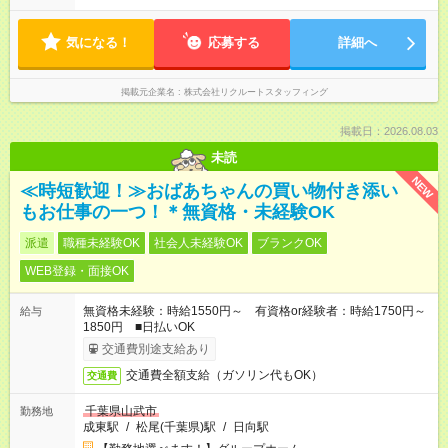
気になる！
応募する
詳細へ
掲載元企業名
株式会社リクルートスタッフィング
掲載日：2026.08.03
未読
NEW
≪時短歓迎！≫おばあちゃんの買い物付き添い
もお仕事の一つ！＊無資格・未経験OK
派遣
職種未経験OK
社会人未経験OK
ブランクOK
WEB登録・面接OK
無資格未経験：時給1550円～ 有資格or経験者：時給1750円～
給与
1850円 ■日払いOK
交通費別途支給あり
交通費全額支給（ガソリン代もOK）
交通費
千葉県山武市
勤務地
成東駅
/
松尾(千葉県)駅
/
日向駅