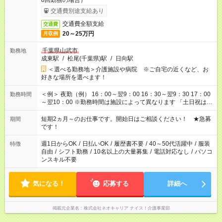
8回勤務の場合）
交通費別途支給あり
交通費全額支給
交通費
20～25万円
月収例
千葉県山武市
勤務地
成東駅
/
松尾(千葉県)駅
/
日向駅
＜選べる勤務地＞介護施設や病院 ※ご自宅の近くなど、お
好きな場所を選べます！
＜例＞ 夜勤（例） 16：00～翌9：00 16：30～翌9：30 17：00
勤務時間
～翌10：00 ※勤務時間は施設によって異なります 「土日祝は休
みたい」 「しっかり稼ぎたい」 「もう少し遅い時間から始めた
い」など ご希望にあったお仕事をご案内いたします。 ※未経験
短期2ヵ月～のお仕事です。開始日はご相談ください！ ★急募
期間
の方の場合は1～2ヶ月間は日中での仕事を経験いただき、 お
です！
仕事に慣れてからの夜勤になります。 ★家庭の都合でお休みが
必要な場合も遠慮なくご相談ください。
週1日からOK
/
日払いOK
/
履歴書不要
/
40～50代活躍中
/
服装
特徴
自由
/
シフト勤務
/
10名以上の大量募集
/
電話対応なし
/
パソコ
ンスキル不要
気になる！
応募する
詳細へ
掲載元企業名
株式会社ネオキャリア ナイス！介護事業部