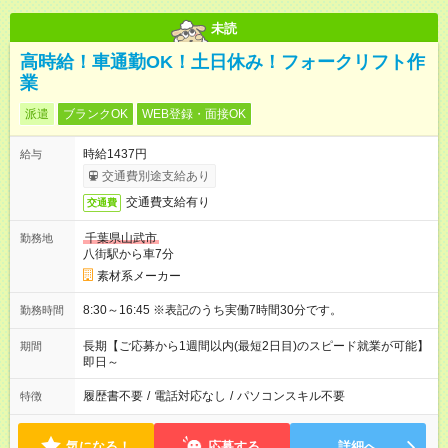
未読
高時給！車通勤OK！土日休み！フォークリフト作
業
派遣
ブランクOK
WEB登録・面接OK
時給1437円
給与
交通費別途支給あり
交通費支給有り
交通費
千葉県山武市
勤務地
八街駅から車7分
素材系メーカー
8:30～16:45 ※表記のうち実働7時間30分です。
勤務時間
長期【ご応募から1週間以内(最短2日目)のスピード就業が可能】
期間
即日～
履歴書不要
/
電話対応なし
/
パソコンスキル不要
特徴
気になる！
応募する
詳細へ