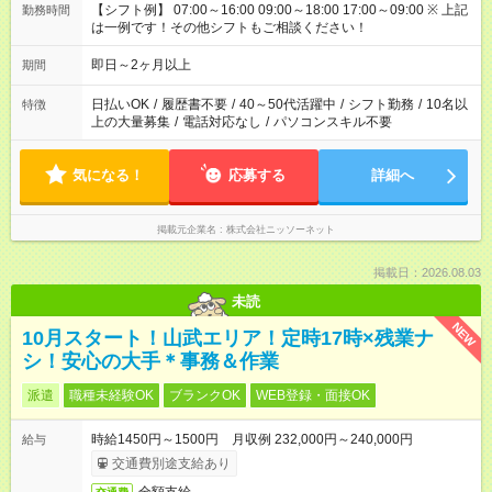
【シフト例】 07:00～16:00 09:00～18:00 17:00～09:00 ※ 上記
勤務時間
は一例です！その他シフトもご相談ください！
即日～2ヶ月以上
期間
日払いOK
/
履歴書不要
/
40～50代活躍中
/
シフト勤務
/
10名以
特徴
上の大量募集
/
電話対応なし
/
パソコンスキル不要
気になる！
応募する
詳細へ
掲載元企業名
株式会社ニッソーネット
掲載日：2026.08.03
未読
NEW
10月スタート！山武エリア！定時17時×残業ナ
シ！安心の大手＊事務＆作業
派遣
職種未経験OK
ブランクOK
WEB登録・面接OK
時給1450円～1500円 月収例 232,000円～240,000円
給与
交通費別途支給あり