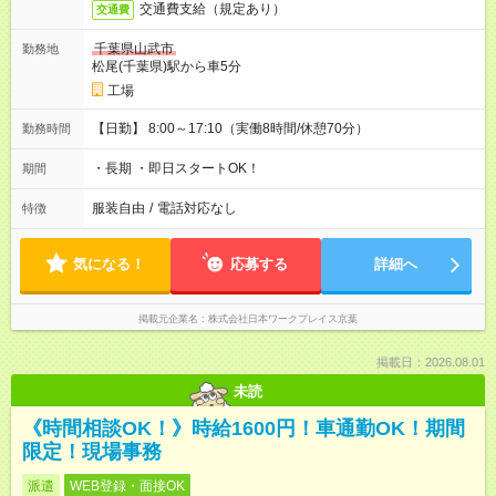
交通費支給（規定あり）
交通費
千葉県山武市
勤務地
松尾(千葉県)駅から車5分
工場
【日勤】 8:00～17:10（実働8時間/休憩70分）
勤務時間
・長期 ・即日スタートOK！
期間
服装自由
/
電話対応なし
特徴
気になる！
応募する
詳細へ
掲載元企業名
株式会社日本ワークプレイス京葉
掲載日：2026.08.01
未読
《時間相談OK！》時給1600円！車通勤OK！期間
限定！現場事務
派遣
WEB登録・面接OK