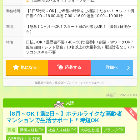
【勤務地選べます！】グループホーム
【1日5時間～OK】ご希望の時間をご相談ください！ ▼シフト例
勤務時間
日勤 9:00～18:00 早番 7:00～16:00 遅番 10:00～19:00 時
短 10:00～15:00 上記はあくまで一例です。 「夕方までには帰宅
しておきたい」 「朝はゆっくりのスタートがいい」 「お昼の時
【急募】1ヶ月～OK！スタート日の相談もOK！（最短2日後か
期間
間を有効に使いたい」 など、ご希望があれば教えてください
ら）
ね。
日払いOK
/
履歴書不要
/
40～50代活躍中
/
副業・WワークOK
/
特徴
服装自由
/
シフト勤務
/
10名以上の大量募集
/
電話対応なし
/
パ
ソコンスキル不要
気になる！
応募する
詳細へ
掲載元企業名
株式会社ブレイブ（マイナビグループ）
掲載日：2026.08.03
未読
NEW
【8月～OK！週2日～】ホテルライクな高齢者
マンションで生活サポート＊時短OK
派遣
職種未経験OK
社会人未経験OK
大学生歓迎
ブランクOK
WEB登録・面接OK