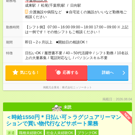
千葉県山武市
勤務地
成東駅
/
松尾(千葉県)駅
/
日向駅
介護施設や病院など ★自宅近くの施設がいいなど勤務地ご
相談ください
【シフト例】 07:00～16:00 09:00～18:00 17:00～09:00 ※ 上記
勤務時間
は一例です！その他シフトもご相談ください！
即日～2ヶ月以上 ■開始日の相談OK！
期間
日払いOK
/
履歴書不要
/
40～50代活躍中
/
シフト勤務
/
10名以
特徴
上の大量募集
/
電話対応なし
/
パソコンスキル不要
気になる！
応募する
詳細へ
掲載元企業名
株式会社ニッソーネット
掲載日：2026.08.04
未読
NEW
＜時給1550円＊日払い可＞ラグジュアリーマン
ションで買い物代行などサポート業務
派遣
職種未経験OK
社会人未経験OK
ブランクOK