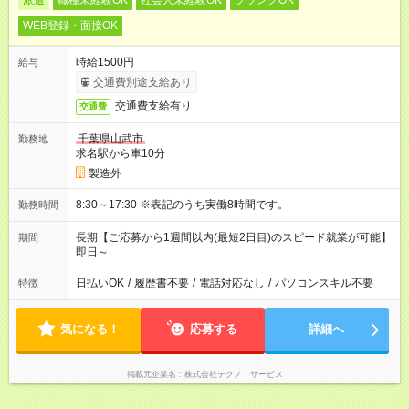
派遣
職種未経験OK
社会人未経験OK
ブランクOK
WEB登録・面接OK
時給1500円
給与
交通費別途支給あり
交通費支給有り
交通費
千葉県山武市
勤務地
求名駅から車10分
製造外
8:30～17:30 ※表記のうち実働8時間です。
勤務時間
長期【ご応募から1週間以内(最短2日目)のスピード就業が可能】
期間
即日～
日払いOK
/
履歴書不要
/
電話対応なし
/
パソコンスキル不要
特徴
気になる！
応募する
詳細へ
掲載元企業名
株式会社テクノ・サービス