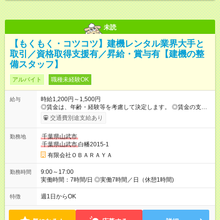
未読
【もくもく・コツコツ】建機レンタル業界大手と
取引／資格取得支援有／昇給・賞与有【建機の整
備スタッフ】
アルバイト
職種未経験OK
時給1,200円～1,500円
給与
◎賃金は、年齢・経験等を考慮して決定します。 ◎賃金の支払い
は、翌月の末日になります。 【試用期間】試用期間あり 試用期
交通費別途支給あり
間の長さ：3ヶ月 ※ 雇用形態と給与に、本採用時と異なる部分が
あります。 雇用形態：本採用時と同じです。 給与：時給 1,200
千葉県山武市
勤務地
円 ～ 1,500円 ※経験・年齢を考慮して決定します。
千葉県山武市
白幡2015-1
有限会社ＯＢＡＲＡＹＡ
9:00～17:00
勤務時間
実働時間：7時間/日 ◎実働7時間／日（休憩1時間)
週1日からOK
特徴