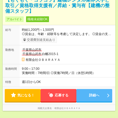
【もくもく・コツコツ】建機レンタル業界大手と
取引／資格取得支援有／昇給・賞与有【建機の整
備スタッフ】
アルバイト
職種未経験OK
時給1,200円～1,500円
給与
◎賃金は、年齢・経験等を考慮して決定します。 ◎賃金の支払い
は、翌月の末日になります。 【試用期間】試用期間あり 試用期
交通費別途支給あり
間の長さ：3ヶ月 ※ 雇用形態と給与に、本採用時と異なる部分が
あります。 雇用形態：本採用時と同じです。 給与：時給 1,200
千葉県山武市
勤務地
円 ～ 1,500円 ※経験・年齢を考慮して決定します。
千葉県山武市
白幡2015-1
有限会社ＯＢＡＲＡＹＡ
9:00～17:00
勤務時間
実働時間：7時間/日 ◎実働7時間／日（休憩1時間）
週1日からOK
特徴
気になる！
応募する
詳細へ
掲載元企業名
有限会社ＯＢＡＲＡＹＡ