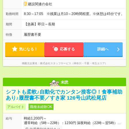
建設関連の会社
8:30～17:05 ※残業は月10～20時間程度。※休憩は45分です。
勤務時間
【急募】即日～長期
期間
履歴書不要
特徴
気になる！
応募する
詳細へ
掲載元企業名
株式会社スタッフサービス（神奈川・千葉・埼玉エリア）
未読
シフトも柔軟♪自動化でカンタン接客◎！食事補助
あり♪履歴書不要／すき家 126号山武松尾店
アルバイト
職種未経験OK
時給1,200円～
給与
通常時給（5時～22時）：1230円 深夜時給（22時～翌5時）：
1538円 高校生時給：1200円 【特別手当】早朝手当（5：00-9：