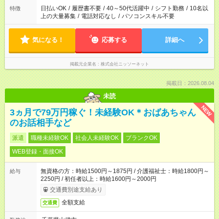
日払いOK
/
履歴書不要
/
40～50代活躍中
/
シフト勤務
/
10名以
特徴
上の大量募集
/
電話対応なし
/
パソコンスキル不要
気になる！
応募する
詳細へ
掲載元企業名
株式会社ニッソーネット
掲載日：2026.08.04
未読
NEW
3ヵ月で79万円稼ぐ！未経験OK＊おばあちゃん
のお話相手など
派遣
職種未経験OK
社会人未経験OK
ブランクOK
WEB登録・面接OK
無資格の方：時給1500円～1875円 / 介護福祉士：時給1800円～
給与
2250円 / 初任者以上：時給1600円～2000円
交通費別途支給あり
全額支給
交通費