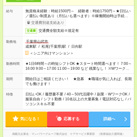
無資格未経験：時給1500円～ 経験者：時給1750円～★日払い
給与
／週払い制度あり（月払いも選べます）※稼働開始時は手続き完
了次第のお支払いとなります。
交通費別途支給あり
交通費全額支給※規定有
交通費
千葉県山武市
勤務地
成東駅
/
松尾(千葉県)駅
/
日向駅
＜シニア向けマンション＞
★1日6時間～の時短シフトOK ★スタート時間選べます！ 7:00～
勤務時間
16:00 9:00～17:00 11:00～19:00 など 残業なし！ ※Wワークの
場合、他のお仕事と合わせ週40時間超の就業はご案内できませ
ん ※法令に基づき、週20時間以上勤務は社会保険への加入対象
開始日はご相談ください！ ★急募 ★職場が気に入れば、長期
期間
となります ※労働者派遣法（日雇い派遣の原則禁止）により、
でも働けます！
短時間・短期間の就業はご案内が難しい場合があります
日払いOK
/
履歴書不要
/
40～50代活躍中
/
副業・WワークOK
/
特徴
服装自由
/
シフト勤務
/
10名以上の大量募集
/
電話対応なし
/
パ
ソコンスキル不要
気になる！
応募する
詳細へ
掲載元企業名
マンパワーグループ株式会社 ケアサービス事業部 （医療福祉介護関連）