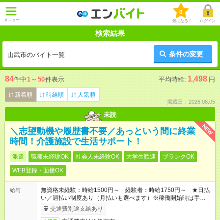
0
メニュー
気になる！
ログイン
検索結果
条件の変更
山武市のバイト一覧
84
1,498
件中
1
～
50
件表示
平均時給:
円
新着順
時給順
人気順
掲載日：2026.08.05
未読
NEW
＼志望動機や履歴書不要／あっという間に終業
時間！介護施設で生活サポート！
派遣
職種未経験OK
社会人未経験OK
大学生歓迎
ブランクOK
WEB登録・面接OK
無資格未経験：時給1500円～ 経験者：時給1750円～ ★日払
給与
い／週払い制度あり（月払いも選べます）※稼働開始時は手続き
完了次第のお支払いとなります。
交通費別途支給あり