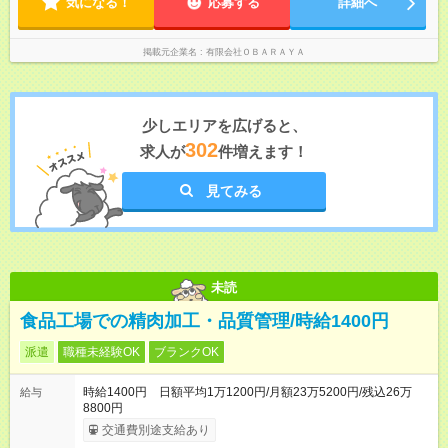
気になる！
応募する
詳細へ
掲載元企業名
有限会社ＯＢＡＲＡＹＡ
少しエリアを広げると、
302
求人が
件増えます！
見てみる
未読
食品工場での精肉加工・品質管理/時給1400円
派遣
職種未経験OK
ブランクOK
時給1400円 日額平均1万1200円/月額23万5200円/残込26万
給与
8800円
交通費別途支給あり