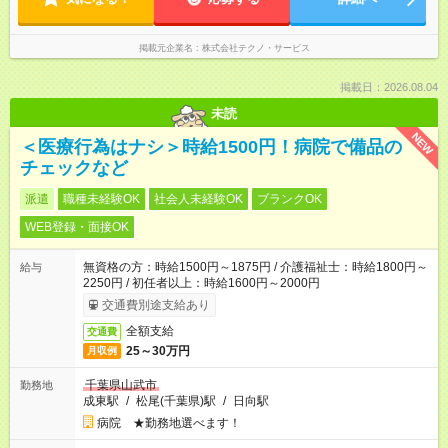
掲載元企業名
株式会社テクノ・サービス
掲載日：2026.08.04
未読
NEW
＜医療行為はナシ＞時給1500円！病院で備品の
チェックなど
派遣
職種未経験OK
社会人未経験OK
ブランクOK
WEB登録・面接OK
無資格の方：時給1500円～1875円 / 介護福祉士：時給1800円～
給与
2250円 / 初任者以上：時給1600円～2000円
交通費別途支給あり
全額支給
交通費
25～30万円
月収例
千葉県山武市
勤務地
成東駅
/
松尾(千葉県)駅
/
日向駅
病院 ★勤務地選べます！