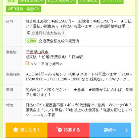
派遣
職種未経験OK
社会人未経験OK
大学生歓迎
ブランクOK
WEB登録・面接OK
無資格未経験：時給1500円～ 経験者：時給1750円～ ★日払
給与
い／週払い制度あり（月払いも選べます）※稼働開始時は手続き
完了次第のお支払いとなります。
交通費別途支給あり
交通費全額支給※規定有
交通費
千葉県山武市
勤務地
成東駅
/
松尾(千葉県)駅
/
日向駅
＜シニア向け施設＞
★1日6時間～の時短シフトOK ★スタート時間選べます！ 7:00～
勤務時間
16:00 9:00～17:00 11:00～19:00 など 残業なし！ ※Wワークの
場合、他のお仕事と合わせ週40時間超の就業はご案内できませ
ん ※法令に基づき、週20時間以上勤務は社会保険への加入対象
開始日はご相談ください！ ★急募 ★職場が気に入れば、長期
期間
となります ※労働者派遣法（日雇い派遣の原則禁止）により、
でも働けます！
短時間・短期間の就業はご案内が難しい場合があります
日払いOK
/
履歴書不要
/
40～50代活躍中
/
副業・WワークOK
/
特徴
服装自由
/
シフト勤務
/
10名以上の大量募集
/
電話対応なし
/
パ
ソコンスキル不要
気になる！
応募する
詳細へ