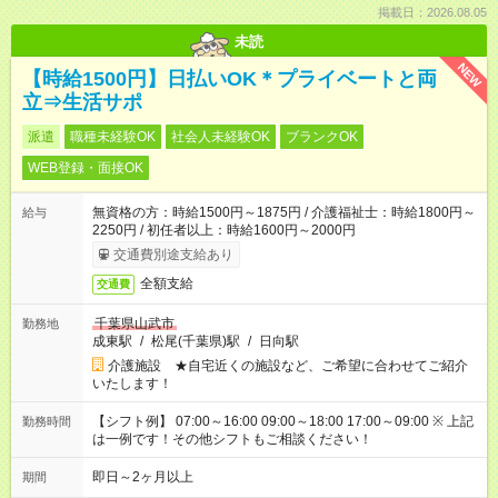
掲載日：2026.08.05
未読
NEW
【時給1500円】日払いOK＊プライベートと両
立⇒生活サポ
派遣
職種未経験OK
社会人未経験OK
ブランクOK
WEB登録・面接OK
無資格の方：時給1500円～1875円 / 介護福祉士：時給1800円～
給与
2250円 / 初任者以上：時給1600円～2000円
交通費別途支給あり
全額支給
交通費
千葉県山武市
勤務地
成東駅
/
松尾(千葉県)駅
/
日向駅
介護施設 ★自宅近くの施設など、ご希望に合わせてご紹介
いたします！
【シフト例】 07:00～16:00 09:00～18:00 17:00～09:00 ※ 上記
勤務時間
は一例です！その他シフトもご相談ください！
即日～2ヶ月以上
期間