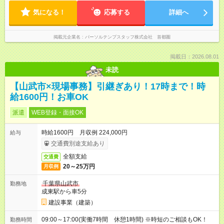
気になる！
応募する
詳細へ
掲載元企業名
パーソルテンプスタッフ株式会社 首都圏
掲載日：2026.08.01
未読
【山武市×現場事務】引継ぎあり！17時まで！時
給1600円！お車OK
派遣
WEB登録・面接OK
時給1600円 月収例 224,000円
給与
交通費別途支給あり
全額支給
交通費
20～25万円
月収例
千葉県山武市
勤務地
成東駅から車5分
建設事業（建築）
09:00～17:00(実働7時間 休憩1時間) ※時短のご相談もOK！
勤務時間