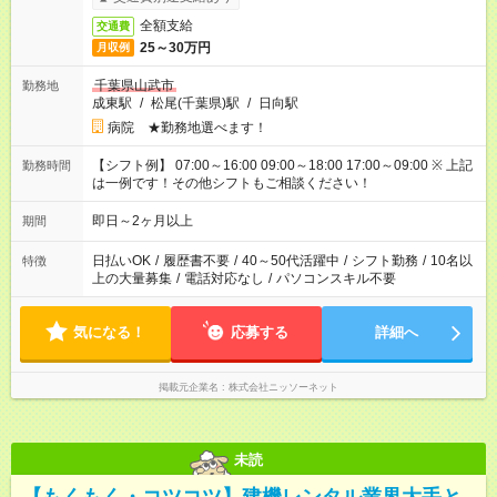
全額支給
交通費
25～30万円
月収例
千葉県山武市
勤務地
成東駅
/
松尾(千葉県)駅
/
日向駅
病院 ★勤務地選べます！
【シフト例】 07:00～16:00 09:00～18:00 17:00～09:00 ※ 上記
勤務時間
は一例です！その他シフトもご相談ください！
即日～2ヶ月以上
期間
日払いOK
/
履歴書不要
/
40～50代活躍中
/
シフト勤務
/
10名以
特徴
上の大量募集
/
電話対応なし
/
パソコンスキル不要
気になる！
応募する
詳細へ
掲載元企業名
株式会社ニッソーネット
未読