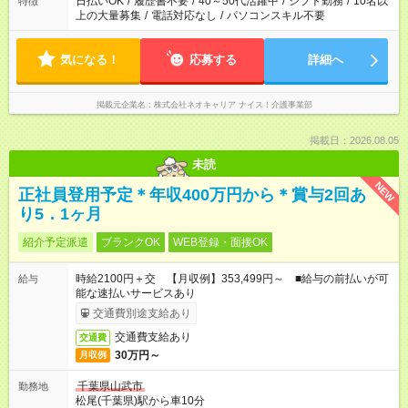
日払いOK
/
履歴書不要
/
40～50代活躍中
/
シフト勤務
/
10名以
特徴
せください。
上の大量募集
/
電話対応なし
/
パソコンスキル不要
気になる！
応募する
詳細へ
掲載元企業名
株式会社ネオキャリア ナイス！介護事業部
掲載日：2026.08.05
未読
NEW
正社員登用予定＊年収400万円から＊賞与2回あ
り5．1ヶ月
紹介予定派遣
ブランクOK
WEB登録・面接OK
時給2100円＋交 【月収例】353,499円～ ■給与の前払いが可
給与
能な速払いサービスあり
交通費別途支給あり
交通費支給あり
交通費
30万円～
月収例
千葉県山武市
勤務地
松尾(千葉県)駅から車10分