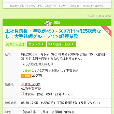
掲載元企業名
マンパワーグループ株式会社 ケアサービス事業部 （医療福祉介護関連）
掲載日：2026.08.03
未読
NEW
正社員前提・年収例450～500万円○ほぼ残業な
し！大手鉄鋼グループでの経理業務
紹介予定派遣
ブランクOK
WEB登録・面接OK
時給2600円 月収例 39万円 時給2600円×実働7h35m×週5日×4
給与
週 ※月収例を保証するものではありません。
交通費別途支給あり
1ヶ月3万円を上限として実費支給
交通費
30万円～
月収例
千葉県山武市
勤務地
松尾(千葉県)駅
建設業・住宅・建材・設備メ－カ－
08:30-17:05（休憩60分）実働7時間35分（残業少なめ！）
勤務時間
【急募】即日～長期 ※開始日相談OK
期間