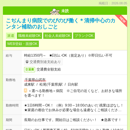
掲載日：2026.08.05
未読
NEW
こぢんまり病院でのびのび働く＊清掃中心のカ
ンタン補助のおしごと
派遣
職種未経験OK
社会人未経験OK
ブランクOK
WEB登録・面接OK
時給1350円～ ■日払いOK（規定あり）※即日払い不可
給与
交通費別途支給あり
交通費全額支給
交通費
千葉県山武市
勤務地
成東駅
/
松尾(千葉県)駅
/
日向駅
＜選べる勤務地＞病院 ※ご自宅の近くなど、お好きな場所
を選べます！
★1日6時間～OK！ （例）9:00～18:00のあいだ 残業ほぼなし！
勤務時間
★家庭の都合でお休みが必要な場合も遠慮なくご相談ください。
※シフトはご希望に合わせて調整可能です。 その他、 ＊週4日・
1日7時間 ＊日勤のみ ＊土日休み ＊午前だけ・午後だけ ＊平日
長期のお仕事です。開始日はご相談ください！ ★急募です！
期間
のみ・土日のみ ＊Wワークや扶養内 など、いろんなシフトのお
仕事をご紹介できます！ 登録の際に、あなたのご希望をお聞か