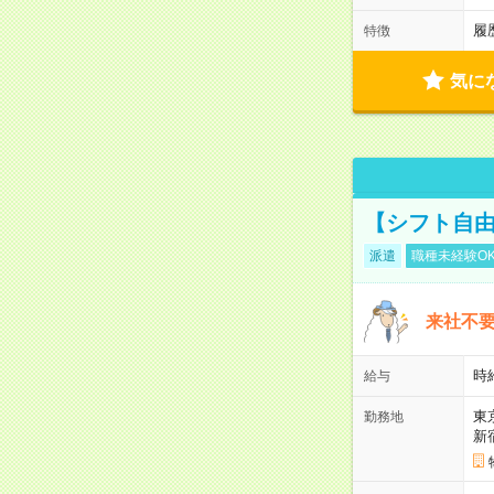
履
特徴
気に
【シフト自由
派遣
職種未経験O
来社不要
時
給与
東
勤務地
新