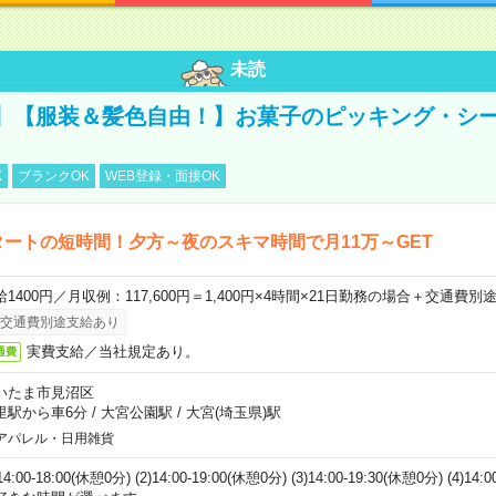
未読
】【服装＆髪色自由！】お菓子のピッキング・シ
K
ブランクOK
WEB登録・面接OK
タートの短時間！夕方～夜のスキマ時間で月11万～GET
給1400円／月収例：117,600円＝1,400円×4時間×21日勤務の場合＋交通費別
交通費別途支給あり
実費支給／当社規定あり。
通費
いたま市見沼区
里駅から車6分
/
大宮公園駅
/
大宮(埼玉県)駅
アパレル・日用雑貨
)14:00-18:00(休憩0分) (2)14:00-19:00(休憩0分) (3)14:00-19:30(休憩0分) (4)14