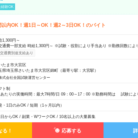
経験OK
間以内OK！週1日～OK！週2～3日OK！のバイト
1,300円～
交通費一部支給 時給1,300円～ ※試験・役割により手当あり ※勤務回数によ
交通費別途支給あり
いたま市大宮区
玉県埼玉県さいたま市大宮区錦町（最寄り駅：大宮駅）
株式会社全国試験運営センター
フト制
日あたりの実働時間：最大7時間/日 09：00～17：00 ※勤務時間は 試験に
発・1日のみOK / 短期（1ヶ月以内）
1日からOK / 副業・WワークOK / 10名以上の大量募集
なる！
応募する
詳