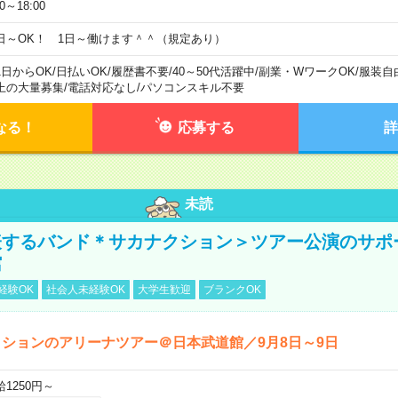
00～18:00
日～OK！ 1日～働けます＾＾（規定あり）
1日からOK
/
日払いOK
/
履歴書不要
/
40～50代活躍中
/
副業・WワークOK
/
服装自
上の大量募集
/
電話対応なし
/
パソコンスキル不要
なる！
応募する
詳
未読
表するバンド＊サカナクション＞ツアー公演のサポ
館
経験OK
社会人未経験OK
大学生歓迎
ブランクOK
ションのアリーナツアー＠日本武道館／9月8日～9日
給1250円～