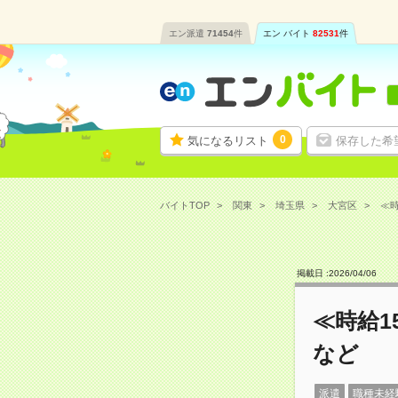
エン派遣
71454
件
エン バイト
82531
件
0
気になるリスト
保存した希
バイトTOP
関東
埼玉県
大宮区
≪時
掲載日 :
2026
/
04
/
06
≪時給1
など
派遣
職種未経