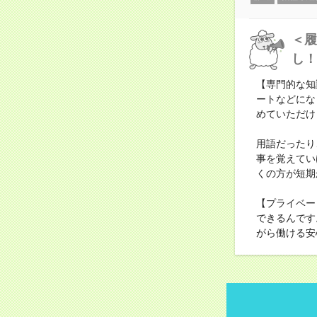
＜履
し！
【専門的な知
ートなどにな
めていただけ
用語だったり
事を覚えてい
くの方が短期
【プライベー
できるんです
がら働ける安