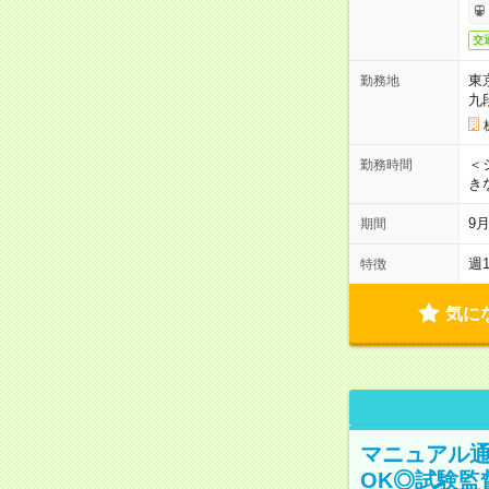
交
東
勤務地
九
＜シ
勤務時間
き
9
期間
週
特徴
気に
マニュアル通
OK◎試験監