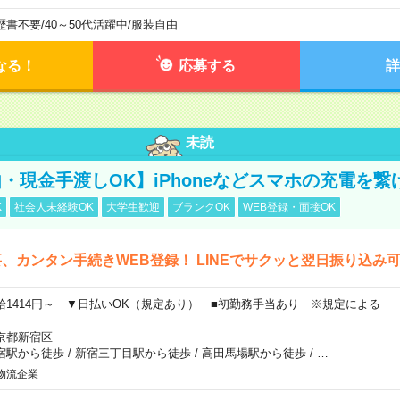
歴書不要
/
40～50代活躍中
/
服装自由
なる！
応募する
詳
未読
・現金手渡しOK】iPhoneなどスマホの充電を繋
K
社会人未経験OK
大学生歓迎
ブランクOK
WEB登録・面接OK
、カンタン手続きWEB登録！ LINEでサクッと翌日振り込み
給1414円～ ▼日払いOK（規定あり） ■初勤務手当あり ※規定による
京都新宿区
宿駅から徒歩
/
新宿三丁目駅から徒歩
/
高田馬場駅から徒歩
/
…
物流企業