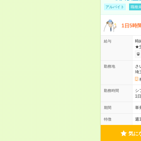
アルバイト
職種未
1日5時
時給
給与
★
さ
勤務地
埼
シ
勤務時間
1
単
期間
週
特徴
気に