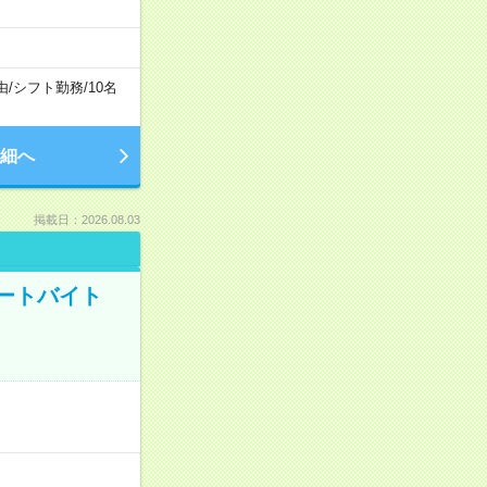
由
/
シフト勤務
/
10名
細へ
掲載日：2026.08.03
ートバイト