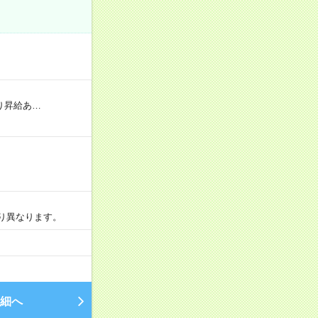
り昇給あ…
より異なります。
細へ