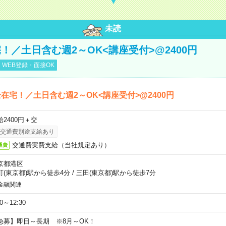
未読
！／土日含む週2～OK<講座受付>@2400円
WEB登録・面接OK
在宅！／土日含む週2～OK<講座受付>@2400円
給2400円＋交
交通費別途支給あり
交通費実費支給（当社規定あり）
通費
京都港区
町(東京都)駅から徒歩4分
/
三田(東京都)駅から徒歩7分
金融関連
30～12:30
急募】即日～長期 ※8月～OK！