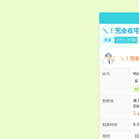
＼！完全在宅
派遣
ブランクOK
＼！完全
時
給与
交
東
勤務地
田
8:
勤務時間
【
期間