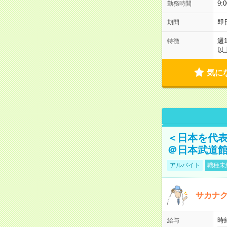
9:
勤務時間
即
期間
週
特徴
以
気に
＜日本を代
＠日本武道
アルバイト
職種未
サカナク
時
給与