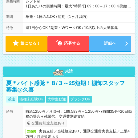
間】試用期間なし
シフト制
勤務時間
1日あたりの実働時間：最大7時間/日 09：00～17：00 ※勤務時
間は 試験により異なります。
単発・1日のみOK / 短期（1ヶ月以内）
期間
週1日からOK / 副業・WワークOK / 10名以上の大量募集
特徴
気になる！
応募する
詳細へ
未読
夏＊バイト感覚＊８/３～25短期！棚卸スタッフ
募集@久喜
派遣
職種未経験OK
大学生歓迎
ブランクOK
時給1250円／月収例：189,583円＝1,250円×7時間35分×20日勤
給与
務の場合＋残業代、交通費別途支給
交通費別途支給あり
実費支給／当社規定あり。通勤交通費実費支払／上限4
交通費
万円／月※規定あり