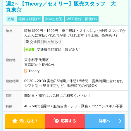
週2～【Theory／セオリー】販売スタッフ 大
丸東京
派遣
職種未経験OK
大学生歓迎
WEB登録・面接OK
時給1500円～1600円 ※ご経験・スキルにより優遇 スマホでか
給与
んたんに前払いで給与が受け取れます（※上限、条件あり）
交通費別途支給あり
交通費全額支給（規定あり）
交通費
東京都千代田区
勤務地
東京駅から徒歩1分
Theory
09:30～20:30 実働7.5時間／休憩1.5時間 営業時間に合わせた
勤務時間
シフト制 ※早番固定など、勤務時間の相談OK
開始日・期間はお気軽にご相談ください！
期間
40～50代活躍中
/
服装自由
/
シフト勤務
/
パソコンスキル不要
特徴
気になる！
応募する
詳細へ