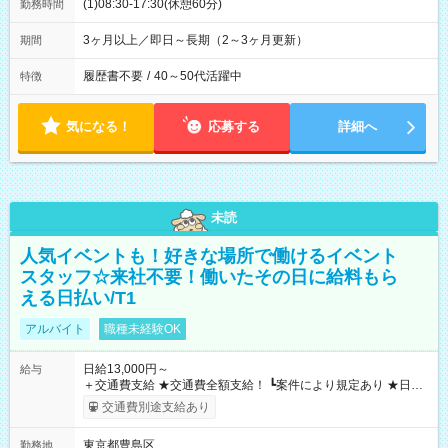
(1)08:30-17:30(休憩60分)
勤務時間
3ヶ月以上／即日～長期（2～3ヶ月更新）
期間
履歴書不要
/
40～50代活躍中
特徴
気になる！
応募する
詳細へ
未読
人気イベントも！好きな場所で働けるイベント
スタッフ☆来社不要！働いたその日に給料もら
える日払い/T1
アルバイト
職種未経験OK
日給13,000円～
給与
＋交通費支給 ★交通費全額支給！ ┗案件により規定あり ★日払
いOK！（規定あり） ┗働いたその日に現金GET♪ お仕事後はコ
交通費別途支給あり
ンビニATMから 日払い分を引き落とせます！ 【試用期間】試
用期間なし
東京都豊島区
勤務地