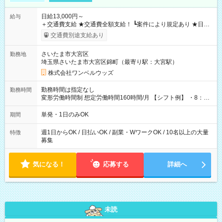
日給13,000円～
給与
＋交通費支給 ★交通費全額支給！ ┗案件により規定あり ★日払
いOK！（規定あり） ┗働いたその日に現金GET♪ お仕事後はコ
交通費別途支給あり
ンビニATMから 日払い分を引き落とせます！ 【試用期間】試
用期間なし
さいたま市大宮区
勤務地
埼玉県さいたま市大宮区錦町（最寄り駅：大宮駅）
株式会社ワンベルウッズ
勤務時間は指定なし
勤務時間
変形労働時間制 想定労働時間160時間/月 【シフト例】 ・8：00
～21：00
単発・1日のみOK
期間
週1日からOK / 日払いOK / 副業・WワークOK / 10名以上の大量
特徴
募集
気になる！
応募する
詳細へ
未読