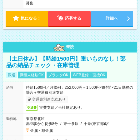
募集
気になる！
応募する
詳細へ
未読
【土日休み】【時給1500円】重いものなし！部
品の納品チェック・在庫管理
派遣
職種未経験OK
ブランクOK
WEB登録・面接OK
時給1500円／月収例：252,000円＝1,500円×8時間×21日勤務の
給与
場合＋交通費別途支給
交通費別途支給あり
実費支給／当社規定あり。
交通費
東京都北区
勤務地
赤羽駅から徒歩8分
/
東十条駅
/
十条(東京都)駅
金属・非金属