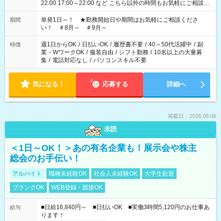
22:00 17:00～22:00 など こちら以外の時間もお気軽にご相談く
ださい！
単発1日～！ ★勤務開始日や期間はお気軽にご相談くださ
期間
い！ ＃8月～ ＃9月～
週1日からOK
/
日払いOK
/
履歴書不要
/
40～50代活躍中
/
副
特徴
業・WワークOK
/
服装自由
/
シフト勤務
/
10名以上の大量募
集
/
電話対応なし
/
パソコンスキル不要
気になる！
応募する
詳細へ
掲載日：2026.08.06
未読
＜1日～OK！＞あの有名企業も！展示会や株主
総会のお手伝い！
アルバイト
職種未経験OK
社会人未経験OK
大学生歓迎
ブランクOK
WEB登録・面接OK
■日給16,840円～ ■日払いOK ■実働3時間5,120円のお仕事あ
給与
ります！