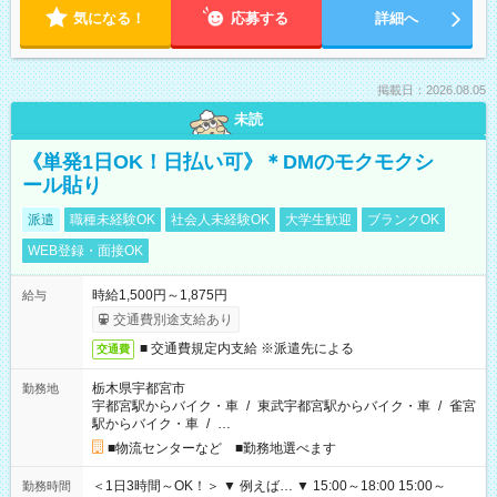
気になる！
応募する
詳細へ
掲載日：2026.08.05
未読
《単発1日OK！日払い可》＊DMのモクモクシ
ール貼り
派遣
職種未経験OK
社会人未経験OK
大学生歓迎
ブランクOK
WEB登録・面接OK
時給1,500円～1,875円
給与
交通費別途支給あり
■ 交通費規定内支給 ※派遣先による
交通費
栃木県宇都宮市
勤務地
宇都宮駅からバイク・車
/
東武宇都宮駅からバイク・車
/
雀宮
駅からバイク・車
/
…
■物流センターなど ■勤務地選べます
＜1日3時間～OK！＞ ▼ 例えば… ▼ 15:00～18:00 15:00～
勤務時間