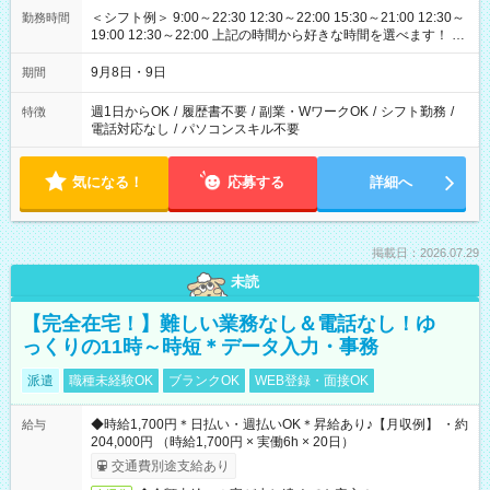
＜シフト例＞ 9:00～22:30 12:30～22:00 15:30～21:00 12:30～
勤務時間
19:00 12:30～22:00 上記の時間から好きな時間を選べます！ ※
時間は変更となる可能性があります
9月8日・9日
期間
週1日からOK
/
履歴書不要
/
副業・WワークOK
/
シフト勤務
/
特徴
電話対応なし
/
パソコンスキル不要
気になる！
応募する
詳細へ
掲載日：2026.07.29
未読
【完全在宅！】難しい業務なし＆電話なし！ゆ
っくりの11時～時短＊データ入力・事務
派遣
職種未経験OK
ブランクOK
WEB登録・面接OK
◆時給1,700円＊日払い・週払いOK＊昇給あり♪【月収例】 ・約
給与
204,000円 （時給1,700円 × 実働6h × 20日）
交通費別途支給あり