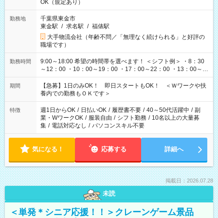
OK（規定あり）
千葉県東金市
勤務地
東金駅
/
求名駅
/
福俵駅
大手物流会社（年齢不問／「無理なく続けられる」と好評の
職場です）
9:00～18:00 希望の時間帯を選べます！ ＜シフト例＞ ・8：30
勤務時間
～12：00 ・10：00～19：00 ・17：00～22：00 ・13：00～
22：00 ・22：00～翌6：00 など
【急募】1日のみOK！ 即日スタートもOK！ ＜Ｗワークや扶
期間
養内での勤務もＯＫです＞
週1日からOK
/
日払いOK
/
履歴書不要
/
40～50代活躍中
/
副
特徴
業・WワークOK
/
服装自由
/
シフト勤務
/
10名以上の大量募
集
/
電話対応なし
/
パソコンスキル不要
気になる！
応募する
詳細へ
掲載日：2026.07.28
未読
＜単発＊シニア応援！！＞クレーンゲーム景品