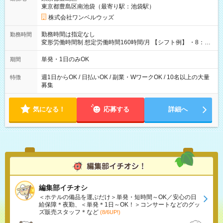
東京都豊島区南池袋（最寄り駅：池袋駅）
株式会社ワンベルウッズ
勤務時間は指定なし
勤務時間
変形労働時間制 想定労働時間160時間/月 【シフト例】 ・8：00
～21：00
単発・1日のみOK
期間
週1日からOK / 日払いOK / 副業・WワークOK / 10名以上の大量
特徴
募集
気になる！
応募する
詳細へ
編集部イチオシ
＜ホテルの備品を運ぶだけ＞単発・短時間～OK／安心の日
給保障＊夜勤、＜単発＊1日～OK！＞コンサートなどのグッ
ズ販売スタッフ＊など
(8/6UP!)