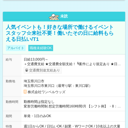
未読
人気イベントも！好きな場所で働けるイベント
スタッフ☆来社不要！働いたその日に給料もら
える日払い/T1
アルバイト
職種未経験OK
日給13,000円～
給与
＋交通費支給 ★交通費全額支給！ ┗案件により規定あり ★日払
いOK！（規定あり） ┗働いたその日に現金GET♪ お仕事後はコ
交通費別途支給あり
ンビニATMから 日払い分を引き落とせます！ 【試用期間】試
用期間なし
埼玉県川口市
勤務地
埼玉県川口市東川口（最寄り駅：東川口駅）
株式会社ワンベルウッズ
勤務時間は指定なし
勤務時間
変形労働時間制 想定労働時間160時間/月 【シフト例】 ・8：00
～21：00
単発・1日のみOK
期間
週1日からOK / 日払いOK / 副業・WワークOK / 10名以上の大量
特徴