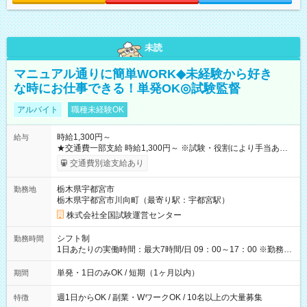
未読
マニュアル通りに簡単WORK◆未経験から好き
な時にお仕事できる！単発OK◎試験監督
アルバイト
職種未経験OK
時給1,300円～
給与
★交通費一部支給 時給1,300円～ ※試験・役割により手当あり
※勤務回数により昇給あり 【即給（前払い）オプションあ
交通費別途支給あり
り！】 希望される場合、勤務から1週間ほどで給与の一部を受け
取れます。 ※手数料418円がかかります。 【過去試験日の収入
栃木県宇都宮市
勤務地
例】 ・河合塾模擬試験 8:30～17:30（休憩1時間） 時給1,300円
栃木県宇都宮市川向町（最寄り駅：宇都宮駅）
×8時間＝日収10,400円＋交通費 ※当日の役割により時給＋100
円の場合あり ・国家試験 7:00～13:30（休憩なし） 時給1,300
株式会社全国試験運営センター
円（役割手当＋100円）×6時間＝日収8,400円＋交通費 【試用期
間】試用期間なし
シフト制
勤務時間
1日あたりの実働時間：最大7時間/日 09：00～17：00 ※勤務時
間は 試験により異なります。
単発・1日のみOK / 短期（1ヶ月以内）
期間
週1日からOK / 副業・WワークOK / 10名以上の大量募集
特徴