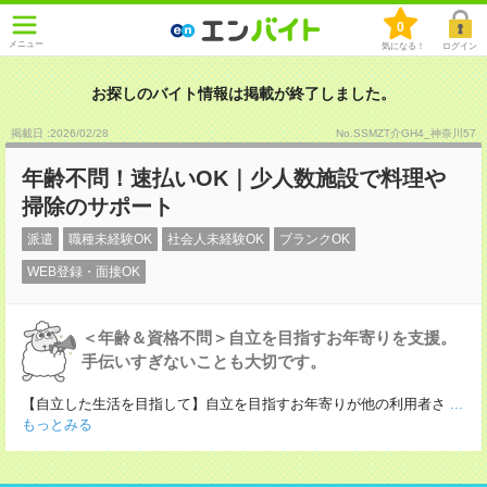
0
メニュー
気になる！
ログイン
お探しのバイト情報は掲載が終了しました。
掲載日 :2026
/
02
/
28
No.SSMZT介GH4_神奈川57
年齢不問！速払いOK｜少人数施設で料理や
掃除のサポート
派遣
職種未経験OK
社会人未経験OK
ブランクOK
WEB登録・面接OK
＜年齢＆資格不問＞自立を目指すお年寄りを支援。
手伝いすぎないことも大切です。
【自立した生活を目指して】自立を目指すお年寄りが他の利用者さ
...
もっとみる