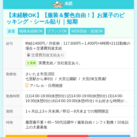
未読
【未経験OK】【服装＆髪色自由！】お菓子のピ
ッキング・シール貼り｜短期
派遣
職種未経験OK
ブランクOK
WEB登録・面接OK
時給1400円／月収例：117,600円＝1,400円×4時間×21日勤務の
給与
場合＋交通費別途支給
交通費別途支給あり
実費支給／当社規定あり。
交通費
さいたま市見沼区
勤務地
七里駅から車6分
/
大宮公園駅
/
大宮(埼玉県)駅
アパレル・日用雑貨
(1)14:00-18:00(休憩0分) (2)14:00-19:00(休憩0分) (3)14:00-
勤務時間
19:30(休憩0分) (4)14:00-20:00(休憩45分) ※お好きな時間が選べ
ます
1ヶ月以上3ヶ月未満／即日～8月末までの期間限定
期間
履歴書不要
/
40～50代活躍中
/
服装自由
/
シフト勤務
/
10名以
特徴
上の大量募集