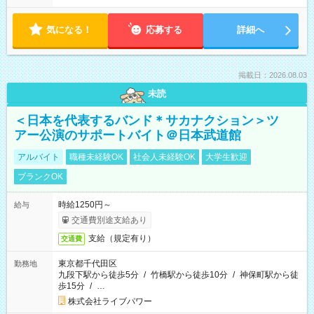
気になる！
応募する
詳細へ
掲載日：2026.08.03
未読
＜日本を代表するバンド＊サカナクション＞ツ
アー公演のサポートバイト＠日本武道館
アルバイト
職種未経験OK
社会人未経験OK
大学生歓迎
ブランクOK
時給1250円～
給与
交通費別途支給あり
支給（規定有り）
交通費
東京都千代田区
勤務地
九段下駅から徒歩5分
/
竹橋駅から徒歩10分
/
神保町駅から徒
歩15分
/
…
株式会社ライブパワー