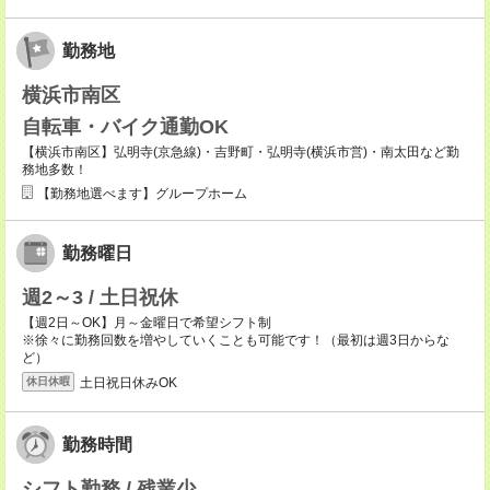
勤務地
横浜市南区
自転車・バイク通勤OK
【横浜市南区】弘明寺(京急線)・吉野町・弘明寺(横浜市営)・南太田など勤
務地多数！
【勤務地選べます】グループホーム
勤務曜日
週2～3 / 土日祝休
【週2日～OK】月～金曜日で希望シフト制
※徐々に勤務回数を増やしていくことも可能です！（最初は週3日からな
ど）
土日祝日休みOK
休日休暇
勤務時間
シフト勤務 / 残業少