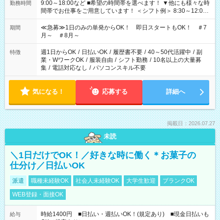
9:00～18:00など ■希望の時間帯を選べます！ ▼他にも様々な時
勤務時間
間帯でお仕事をご用意しています！ ＜シフト例＞ 8:30～12:00
17:00～22:00 13:00～22:00 22:00～翌6:00 など
≪急募≫1日のみの単発からOK！ 即日スタートもOK！ ＃7
期間
月～ ＃8月～
週1日からOK
/
日払いOK
/
履歴書不要
/
40～50代活躍中
/
副
特徴
業・WワークOK
/
服装自由
/
シフト勤務
/
10名以上の大量募
集
/
電話対応なし
/
パソコンスキル不要
気になる！
応募する
詳細へ
掲載日：2026.07.27
未読
＼1日だけでOK！／好きな時に働く＊お菓子の
仕分け／日払いOK
派遣
職種未経験OK
社会人未経験OK
大学生歓迎
ブランクOK
WEB登録・面接OK
時給1400円 ■日払い・週払いOK！(規定あり) ■現金日払いも
給与