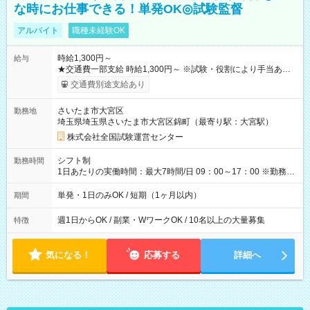
な時にお仕事できる！単発OK◎試験監督
アルバイト
職種未経験OK
時給1,300円～
給与
★交通費一部支給 時給1,300円～ ※試験・役割により手当あり
※勤務回数により昇給あり 【即給（前払い）オプションあ
交通費別途支給あり
り！】 希望される場合、勤務から1週間ほどで給与の一部を受け
取れます。 ※手数料418円がかかります。 【過去試験日の収入
さいたま市大宮区
勤務地
例】 ・河合塾模擬試験 8:30～17:30（休憩1時間） 時給1,300円
埼玉県埼玉県さいたま市大宮区錦町（最寄り駅：大宮駅）
×8時間＝日収10,400円＋交通費 ※当日の役割により時給＋100
円の場合あり ・国家試験 7:00～13:30（休憩なし） 時給1,300
株式会社全国試験運営センター
円（役割手当＋100円）×6時間＝日収8,400円＋交通費 【試用期
間】試用期間なし
シフト制
勤務時間
1日あたりの実働時間：最大7時間/日 09：00～17：00 ※勤務時
間は 試験により異なります。
単発・1日のみOK / 短期（1ヶ月以内）
期間
週1日からOK / 副業・WワークOK / 10名以上の大量募集
特徴
気になる！
応募する
詳細へ