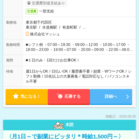
交通費別途支給あり
一部支給
交通費
東京都千代田区
勤務地
東京駅
/
水道橋駅
/
有楽町駅
/
…
株式会社マッシュ
■シフト例 ・07:00～19:30 ・09:00～12:00 ・10:00～17:00 ・
勤務時間
18:00～23:00 ・19:00～07:00 ・20:00～09:00 ・22:00～06:00
etc ★最短で3時間で5,120円のお仕事から 15時間で2万円近く稼
げるお仕事も！ ご希望のお時間に合わせてご紹介！ ※シフトは
■１日のみ・1回だけお仕事OK！
期間
現場によって異なります。 ※勿論、休憩時間はあるのでご安心
ください！
週1日からOK
/
日払いOK
/
履歴書不要
/
副業・WワークOK
/
シ
特徴
フト勤務
/
10名以上の大量募集
/
電話対応なし
/
パソコンスキ
ル不要
気になる！
応募する
詳細へ
掲載日：2026.08.06
未読
〈月1日～で副業にピッタリ＊時給1,500円～〉