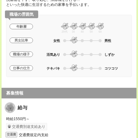
といった快適に生活するための家事を手伝います。
職場の雰囲気
年齢層
20代
30
40
50
60
男女比率
女性
男性
職場の様子
活気あり
しずか
仕事の仕方
テキパキ
コツコツ
募集情報
給与
時給1550円～
交通費別途支給あり
交通費規定内支給
交通費