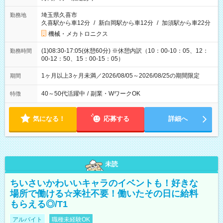
埼玉県久喜市
勤務地
久喜駅から車12分
/
新白岡駅から車12分
/
加須駅から車22分
機械・メカトロニクス
(1)08:30-17:05(休憩60分) ※休憩内訳（10：00-10：05、12：
勤務時間
00-12：50、15：00-15：05）
1ヶ月以上3ヶ月未満／2026/08/05～2026/08/25の期間限定
期間
40～50代活躍中
/
副業・WワークOK
特徴
気になる！
応募する
詳細へ
未読
ちいさいかわいいキャラのイベントも！好きな
場所で働ける☆来社不要！働いたその日に給料
もらえる◎/T1
アルバイト
職種未経験OK