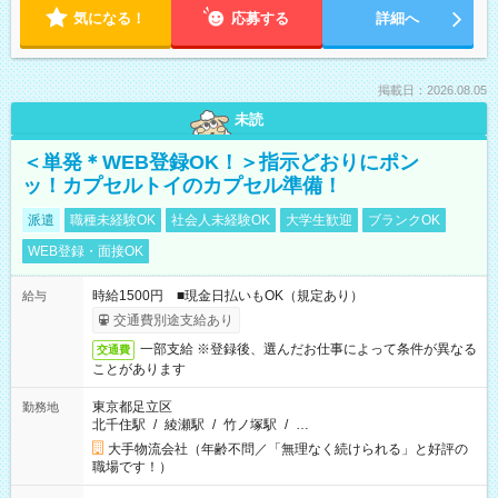
気になる！
応募する
詳細へ
掲載日：2026.08.05
未読
＜単発＊WEB登録OK！＞指示どおりにポン
ッ！カプセルトイのカプセル準備！
派遣
職種未経験OK
社会人未経験OK
大学生歓迎
ブランクOK
WEB登録・面接OK
時給1500円 ■現金日払いもOK（規定あり）
給与
交通費別途支給あり
一部支給 ※登録後、選んだお仕事によって条件が異なる
交通費
ことがあります
東京都足立区
勤務地
北千住駅
/
綾瀬駅
/
竹ノ塚駅
/
…
大手物流会社（年齢不問／「無理なく続けられる」と好評の
職場です！）