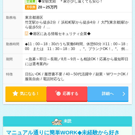
◆全額支給 ＊家が少し遠くても安心！
交通費
20～25万円
月収例
東京都港区
勤務地
竹芝駅から徒歩2分
/
浜松町駅から徒歩4分
/
大門(東京都)駅か
ら徒歩5分
/
…
◆港区にある情報セキュリティ企業◆
◆11：00～18：30のうち実働6時間、休憩60分 ※11：00～18：
勤務時間
00 または 11：30～18：30 。*。ブランクOK！。*。 例え
ば前職が、 在宅/財団法人/事務/コールセンター/受付/販売/カフェ
スタッフ スイーツ販売/ホテルフロント/化粧品販売/など 様々な
＜急募＞即日～長期／8月～9月～も相談OK！応募から最短即日
期間
業界から入社して活躍されています♪
には選考案内♪
日払いOK
/
履歴書不要
/
40～50代活躍中
/
副業・WワークOK
/
特徴
服装自由
/
電話対応なし
気になる！
応募する
詳細へ
未読
マニュアル通りに簡単WORK◆未経験から好き