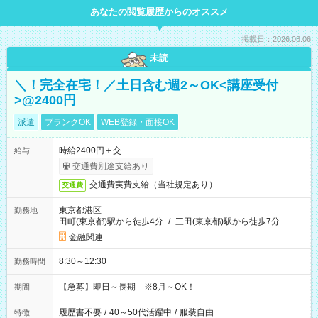
あなたの閲覧履歴からのオススメ
掲載日：2026.08.06
未読
＼！完全在宅！／土日含む週2～OK<講座受付
>@2400円
派遣
ブランクOK
WEB登録・面接OK
時給2400円＋交
給与
交通費別途支給あり
交通費実費支給（当社規定あり）
交通費
東京都港区
勤務地
田町(東京都)駅から徒歩4分
/
三田(東京都)駅から徒歩7分
金融関連
8:30～12:30
勤務時間
【急募】即日～長期 ※8月～OK！
期間
履歴書不要
/
40～50代活躍中
/
服装自由
特徴