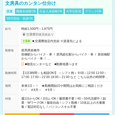
文房具のカンタン仕分け
派遣
職種未経験OK
社会人未経験OK
大学生歓迎
ブランクOK
WEB登録・面接OK
時給1,500円～1,875円
給与
交通費別途支給あり
■ 交通費規定内支給 ※派遣先による
交通費
群馬県前橋市
勤務地
前橋駅からバイク・車
/
群馬総社駅からバイク・車
/
新前橋駅
からバイク・車
/
…
■物流センターなど ■勤務地選べます
【1日3時間～も相談OK!】 ＜シフト例＞ 9:00～12:00 12:00～
勤務時間
17:00 17:00～22:00 18:00～21:00 など こちら以外の時間帯も
お気軽にご相談ください！
単発1日～！ ★勤務開始日や期間はお気軽にご相談くださ
期間
い！ ＃8月～ ＃9月～
週1日からOK
/
日払いOK
/
履歴書不要
/
40～50代活躍中
/
副
特徴
業・WワークOK
/
服装自由
/
シフト勤務
/
10名以上の大量募
集
/
電話対応なし
/
パソコンスキル不要