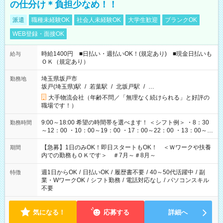
の仕分け＊負担少なめ！！
派遣
職種未経験OK
社会人未経験OK
大学生歓迎
ブランクOK
WEB登録・面接OK
時給1400円 ■日払い・週払いOK！(規定あり) ■現金日払いも
給与
ＯＫ（規定あり）
埼玉県坂戸市
勤務地
坂戸(埼玉県)駅
/
若葉駅
/
北坂戸駅
/
…
大手物流会社（年齢不問／「無理なく続けられる」と好評の
職場です！）
9:00～18:00 希望の時間帯を選べます！ ＜シフト例＞ ・8：30
勤務時間
～12：00 ・10：00～19：00 ・17：00～22：00 ・13：00～
22：00 ・22：00～翌6：00 など
【急募】1日のみOK！即日スタートもOK！ ＜Ｗワークや扶養
期間
内での勤務もＯＫです＞ ＃7月～＃8月～
週1日からOK
/
日払いOK
/
履歴書不要
/
40～50代活躍中
/
副
特徴
業・WワークOK
/
シフト勤務
/
電話対応なし
/
パソコンスキル
不要
気になる！
応募する
詳細へ