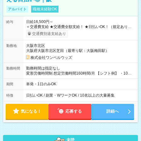
アルバイト
職種未経験OK
日給16,500円～
給与
＋交通費支給 ★交通費全額支給！ ★日払いOK！（規定あり） ┗
働いたその日に現金GET♪ お仕事後はコンビニATMから 日払
交通費別途支給あり
い分を引き落とせます！ 【試用期間】試用期間なし
大阪市北区
勤務地
大阪府大阪市北区芝田（最寄り駅：大阪梅田駅）
株式会社ワンベルウッズ
勤務時間は指定なし
勤務時間
変形労働時間制 想定労働時間160時間/月 【シフト例】 ・10：
00～20：00
単発・1日のみOK
期間
日払いOK / 副業・WワークOK / 10名以上の大量募集
特徴
気になる！
応募する
詳細へ
未読