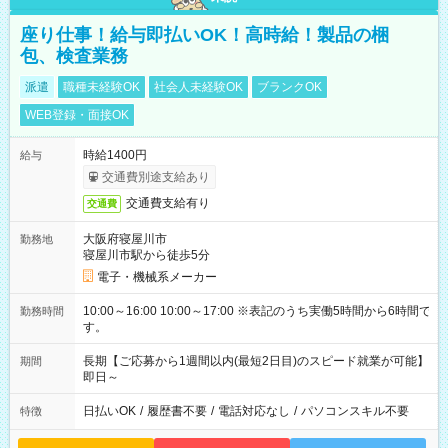
座り仕事！給与即払いOK！高時給！製品の梱
包、検査業務
派遣
職種未経験OK
社会人未経験OK
ブランクOK
WEB登録・面接OK
時給1400円
給与
交通費別途支給あり
交通費支給有り
交通費
大阪府寝屋川市
勤務地
寝屋川市駅から徒歩5分
電子・機械系メーカー
10:00～16:00 10:00～17:00 ※表記のうち実働5時間から6時間で
勤務時間
す。
長期【ご応募から1週間以内(最短2日目)のスピード就業が可能】
期間
即日～
日払いOK
/
履歴書不要
/
電話対応なし
/
パソコンスキル不要
特徴