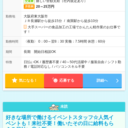
嬉しい全額支給（社内規定あり）
交通費
20～25万円
月収例
大阪府東大阪市
勤務地
ＪＲ長瀬駅から徒歩15分
/
南巽駅から徒歩10分
大手スーパーの食品加工の工場でかんたん軽作業のお仕事で
す！
〈夜勤〉 0：00～翌8：30 実働：7.5時間 休憩：60分
勤務時間
長期 開始日相談OK
期間
日払いOK
/
履歴書不要
/
40～50代活躍中
/
服装自由
/
シフト勤
特徴
務
/
電話対応なし
/
パソコンスキル不要
気になる！
応募する
詳細へ
未読
好きな場所で働けるイベントスタッフ☆人気イ
ベントも！来社不要！働いたその日に給料もら