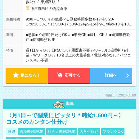
歩4分
/
東姫路駅
/
…
神戸市西区の物流倉庫
9:00～17:00 その他選べる勤務時間多数 8-17時/8:20-
勤務時間
17:05/8:30-17:15/8:30-17:50/9-12時/9-15時/9-17時/9-18時/10-
18時 などなど！ ご都合に合わせてお選びいただけます〇
■急募■ド短期1日だけOK☆ ■単発OK ■週1～OK！ ■短期勤務歓
期間
迎 ■長期勤務歓迎
週1日からOK
/
日払いOK
/
履歴書不要
/
40～50代活躍中
/
副
特徴
業・WワークOK
/
10名以上の大量募集
/
電話対応なし
/
パソコ
ンスキル不要
気になる！
応募する
詳細へ
掲載日：2026.08.09
未読
〈月1日～で副業にピッタリ＊時給1,500円～〉
コスメのカンタン仕分け
派遣
職種未経験OK
社会人未経験OK
大学生歓迎
ブランクOK