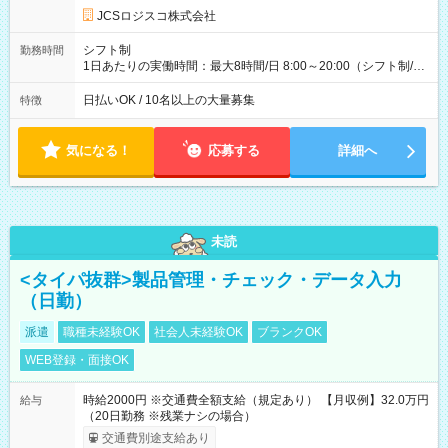
円 (27歳男性/江東区在住)※元建築関係 1日150個配達×25日勤務
JCSロジスコ株式会社
(日休み) ■月収80万円(43歳男性/墨田区在住)※元営業 1日200個
配達×25日勤務(月休み) 【試用期間】試用期間なし
シフト制
勤務時間
1日あたりの実働時間：最大8時間/日 8:00～20:00（シフト制/実
働8時間） ※週5日勤務（場所次第では週4も有り） ※配達状況
によって時間外での勤務可能性有り ※案件により多少の前後あ
日払いOK / 10名以上の大量募集
特徴
り ※配達が完了次第、帰社OKです
気になる！
応募する
詳細へ
未読
<タイパ抜群>製品管理・チェック・データ入力
（日勤）
派遣
職種未経験OK
社会人未経験OK
ブランクOK
WEB登録・面接OK
時給2000円 ※交通費全額支給（規定あり） 【月収例】32.0万円
給与
（20日勤務 ※残業ナシの場合）
交通費別途支給あり