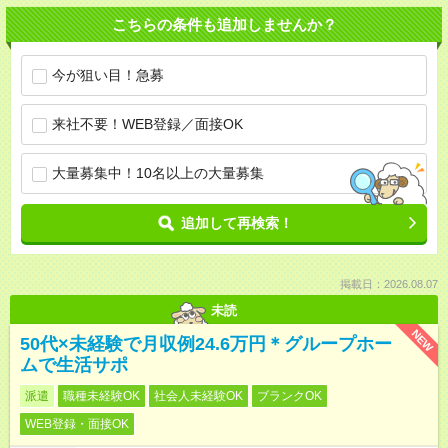
こちらの条件も追加しませんか？
今が狙い目！急募
来社不要！WEB登録／面接OK
大量募集中！10名以上の大量募集
追加して再検索！
掲載日：2026.08.07
未読
NEW
50代×未経験で月収例24.6万円＊グループホー
ムで生活サポ
派遣
職種未経験OK
社会人未経験OK
ブランクOK
WEB登録・面接OK