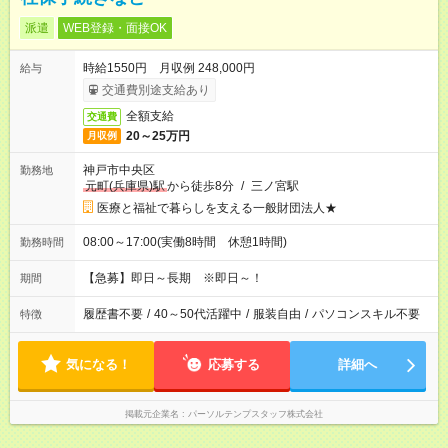
派遣
WEB登録・面接OK
時給1550円 月収例 248,000円
給与
交通費別途支給あり
全額支給
交通費
20～25万円
月収例
神戸市中央区
勤務地
元町(兵庫県)駅
から徒歩8分
/
三ノ宮駅
医療と福祉で暮らしを支える一般財団法人★
08:00～17:00(実働8時間 休憩1時間)
勤務時間
【急募】即日～長期 ※即日～！
期間
履歴書不要
/
40～50代活躍中
/
服装自由
/
パソコンスキル不要
特徴
気になる！
応募する
詳細へ
掲載元企業名
パーソルテンプスタッフ株式会社