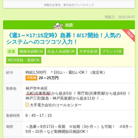
掲載元企業名
株式会社ワンベルウッズ
掲載日：2026.08.07
未読
NEW
《週3～×17:15定時》急募！8/17開始！人気の
システムへのコツコツ入力！
派遣
職種未経験OK
社会人未経験OK
大学生歓迎
ブランクOK
WEB登録・面接OK
時給1,500円 ＊日払い・週払いOK！（規定有）
給与
20～25万円
月収例
神戸市中央区
勤務地
元町(兵庫県)駅
から徒歩5分
/
県庁前(兵庫県)駅から徒歩8分
/
神戸三宮(阪急・神戸高速)駅から徒歩11分
/
…
大手電力会社のコールセンター
8：45～17：15
勤務時間
＜急募＞8月17日～長期 ※短期（3か月～）も可能！ ※8月～
期間
9月～10月～など勤務開始日相談OK！