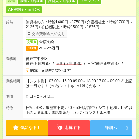
派遣
職種未経験OK
社会人未経験OK
ブランクOK
WEB登録・面接OK
無資格の方：時給1400円～1750円 / 介護福祉士：時給1700円～
給与
2125円 / 初任者以上：時給1500円～1875円
交通費別途支給あり
全額支給
交通費
20～25万円
月収例
神戸市中央区
勤務地
神戸(兵庫県)駅
/
元町(兵庫県)駅
/
三宮(神戸新交通)駅
/
…
病院 ★勤務地選べます！
【シフト例】 07:00～16:00 09:00～18:00 17:00～09:00 ※ 上記
勤務時間
は一例です！その他シフトもご相談ください！
即日～2ヶ月以上
期間
日払いOK
/
履歴書不要
/
40～50代活躍中
/
シフト勤務
/
10名以
特徴
上の大量募集
/
電話対応なし
/
パソコンスキル不要
気になる！
応募する
詳細へ