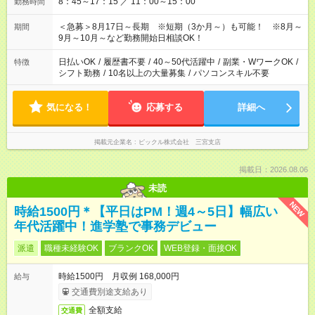
8：45～17：15 ／ 11：00～15：00
勤務時間
＜急募＞8月17日～長期 ※短期（3か月～）も可能！ ※8月～
期間
9月～10月～など勤務開始日相談OK！
日払いOK
/
履歴書不要
/
40～50代活躍中
/
副業・WワークOK
/
特徴
シフト勤務
/
10名以上の大量募集
/
パソコンスキル不要
気になる！
応募する
詳細へ
掲載元企業名
ピックル株式会社 三宮支店
掲載日：2026.08.06
未読
NEW
時給1500円＊【平日はPM！週4～5日】幅広い
年代活躍中！進学塾で事務デビュー
派遣
職種未経験OK
ブランクOK
WEB登録・面接OK
時給1500円 月収例 168,000円
給与
交通費別途支給あり
全額支給
交通費