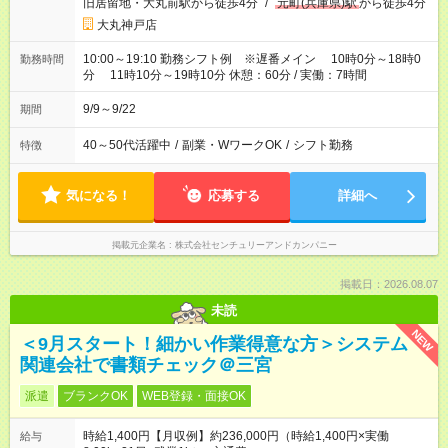
旧居留地・大丸前駅から徒歩4分
/
元町(兵庫県)駅
から徒歩4分
大丸神戸店
10:00～19:10 勤務シフト例 ※遅番メイン 10時0分～18時0
勤務時間
分 11時10分～19時10分 休憩：60分 / 実働：7時間
9/9～9/22
期間
40～50代活躍中
/
副業・WワークOK
/
シフト勤務
特徴
気になる！
応募する
詳細へ
掲載元企業名
株式会社センチュリーアンドカンパニー
掲載日：2026.08.07
未読
NEW
＜9月スタート！細かい作業得意な方＞システム
関連会社で書類チェック＠三宮
派遣
ブランクOK
WEB登録・面接OK
時給1,400円【月収例】約236,000円（時給1,400円×実働
給与