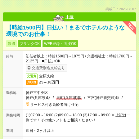
掲載日：2026.08.07
未読
NEW
【時給1500円】日払い！まるでホテルのような
環境でのお仕事！
派遣
ブランクOK
WEB登録・面接OK
初任者以上：時給1500円～1875円 / 介護福祉士：時給1700円～
給与
2125円 ■日払いOK
交通費別途支給あり
全額支給
交通費
25～30万円
月収例
神戸市中央区
勤務地
神戸(兵庫県)駅
/
元町(兵庫県)駅
/
三宮(神戸新交通)駅
/
…
サービス付き高齢者向け住宅
(1)07:00～16:00 (2)09:00～18:00 (3)17:00～09:00 ※ 上記は一
勤務時間
例です！その他シフトもご相談ください！
即日～2ヶ月以上
期間