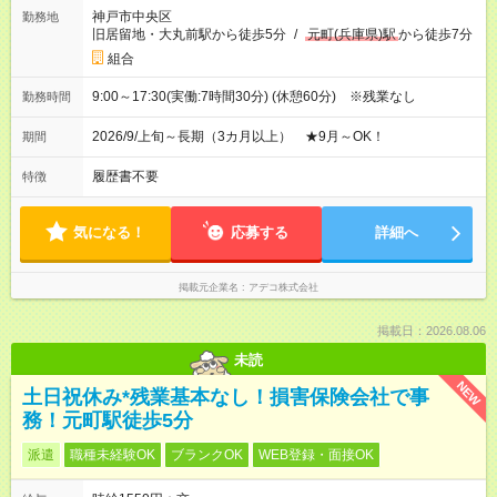
神戸市中央区
勤務地
旧居留地・大丸前駅から徒歩5分
/
元町(兵庫県)駅
から徒歩7分
組合
9:00～17:30(実働:7時間30分) (休憩60分) ※残業なし
勤務時間
2026/9/上旬～長期（3カ月以上） ★9月～OK！
期間
履歴書不要
特徴
気になる！
応募する
詳細へ
掲載元企業名
アデコ株式会社
掲載日：2026.08.06
未読
NEW
土日祝休み*残業基本なし！損害保険会社で事
務！元町駅徒歩5分
派遣
職種未経験OK
ブランクOK
WEB登録・面接OK