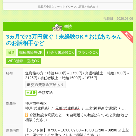
掲載元企業名
テイケイワークス西日本株式会社
掲載日：2026.08.06
未読
NEW
3ヵ月で73万円稼ぐ！未経験OK＊おばあちゃん
のお話相手など
派遣
職種未経験OK
社会人未経験OK
ブランクOK
WEB登録・面接OK
無資格の方：時給1400円～1750円 / 介護福祉士：時給1700円～
給与
2125円 / 初任者以上：時給1500円～1875円
交通費別途支給あり
全額支給
交通費
神戸市中央区
勤務地
神戸(兵庫県)駅
/
元町(兵庫県)駅
/
三宮(神戸新交通)駅
/
…
介護施設や病院など ★自宅近くの施設がいいなど勤務地ご
相談ください
【シフト例】 07:00～16:00 09:00～18:00 17:00～09:00 ※ 上記
勤務時間
は一例です！その他シフトもご相談ください！