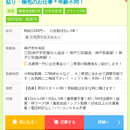
貼り・梱包のお仕事＊年齢不問！
派遣
職種未経験OK
大学生歓迎
ブランクOK
WEB登録・面接OK
時給1330円～ ◎全額日払いOK！
給与
交通費別途支給あり
神戸市中央区
勤務地
三宮(神戸市営)駅から徒歩
/
神戸三宮(阪急・神戸高速)駅
/
神
戸三宮(阪神)駅
/
…
兵庫県一円にお仕事あり！ご希望の勤務地をご紹介します！
※時短勤務、17時終わりなど… ※ご希望に合わせて調整可能で
勤務時間
す！お気軽にご相談下さい！ ＜シフト例＞ 9:00～17:00、10:00
～18:00、 13:00～22:00、16:00～22:00、 18:00～22:00、
21:00～翌6:00 など。 ※お仕事、勤務地により異なります。
【急募】即日スタートOK！登録後は好きな時に働けます！
期間
週1日からOK
/
日払いOK
/
履歴書不要
/
40～50代活躍中
/
副
特徴
業・WワークOK
/
服装自由
/
シフト勤務
/
10名以上の大量募
集
/
電話対応なし
/
パソコンスキル不要
気になる！
応募する
詳細へ