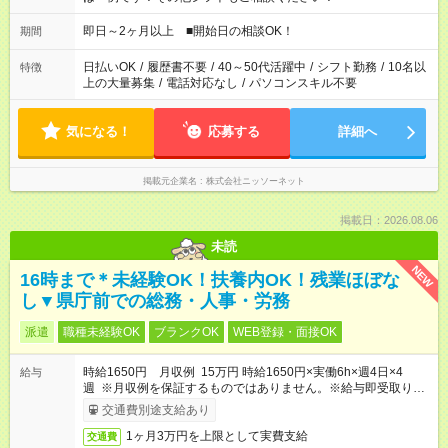
即日～2ヶ月以上 ■開始日の相談OK！
期間
日払いOK
/
履歴書不要
/
40～50代活躍中
/
シフト勤務
/
10名以
特徴
上の大量募集
/
電話対応なし
/
パソコンスキル不要
気になる！
応募する
詳細へ
掲載元企業名
株式会社ニッソーネット
掲載日：2026.08.06
未読
NEW
16時まで＊未経験OK！扶養内OK！残業ほぼな
し▼県庁前での総務・人事・労務
派遣
職種未経験OK
ブランクOK
WEB登録・面接OK
時給1650円 月収例 15万円 時給1650円×実働6h×週4日×4
給与
週 ※月収例を保証するものではありません。※給与即受取りサ
ービス利用可（利用条件有）
交通費別途支給あり
1ヶ月3万円を上限として実費支給
交通費