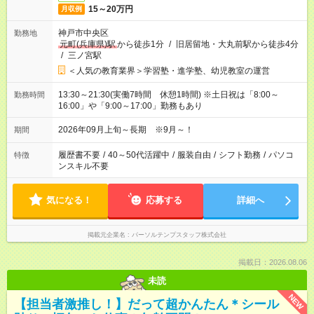
15～20万円
月収例
神戸市中央区
勤務地
元町(兵庫県)駅
から徒歩1分
/
旧居留地・大丸前駅から徒歩4分
/
三ノ宮駅
＜人気の教育業界＞学習塾・進学塾、幼児教室の運営
13:30～21:30(実働7時間 休憩1時間) ※土日祝は「8:00～
勤務時間
16:00」や「9:00～17:00」勤務もあり
2026年09月上旬～長期 ※9月～！
期間
履歴書不要
/
40～50代活躍中
/
服装自由
/
シフト勤務
/
パソコ
特徴
ンスキル不要
気になる！
応募する
詳細へ
掲載元企業名
パーソルテンプスタッフ株式会社
掲載日：2026.08.06
未読
NEW
【担当者激推し！】だって超かんたん＊シール