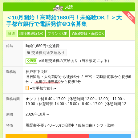
未読
NEW
＜10月開始！高時給1680円！未経験OK！＞大
手都市銀行で電話発信＠3名募集
派遣
職種未経験OK
ブランクOK
WEB登録・面接OK
時給1,680円+交通費
給与
交通費別途支給あり
○通勤交通費の支給あり（当社規定による）
交通費
神戸市中央区
勤務地
旧居留地・大丸前駅から徒歩3分
/
三宮・花時計前駅から徒歩6
分
/
元町(兵庫県)駅
から徒歩7分
●大手都市銀行●
★シフト制 8:40～17:00（休憩時間 12:00～13:00） 11:00～
勤務時間
19:00（休憩時間 14:00～15:00） 8:40～17:00（休憩時間 12:00
～13:00）⇒研修期間中の勤務時間 他、派遣先の規定による
2026年10月～
期間
履歴書不要
/
40～50代活躍中
/
服装自由
/
シフト勤務
特徴