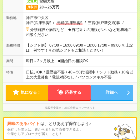
全額支給
交通費
20～25万円
月収例
神戸市中央区
勤務地
神戸(兵庫県)駅
/
元町(兵庫県)駅
/
三宮(神戸新交通)駅
/
…
介護施設や病院など ★自宅近くの施設がいいなど勤務地ご
相談ください
【シフト例】 07:00～16:00 09:00～18:00 17:00～09:00 ※ 上記
勤務時間
は一例です！その他シフトもご相談ください！
即日～2ヶ月以上 ■開始日の相談OK！
期間
日払いOK
/
履歴書不要
/
40～50代活躍中
/
シフト勤務
/
10名以
特徴
上の大量募集
/
電話対応なし
/
パソコンスキル不要
気になる！
応募する
詳細へ
掲載元企業名
株式会社ニッソーネット
興味のあるバイト
は、とりあえず保存しよう♪
保存した求人は、後からまとめて応募できるよ。
企業からアプローチが届くことも！