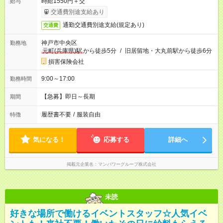
時給1550円＋交
給与
交通費別途支給あり
通勤交通費別途支給(規定あり)
交通費
神戸市中央区
勤務地
元町(兵庫県)駅
から徒歩5分
/
旧居留地・大丸前駅から徒歩6分
損害保険会社
9:00～17:00
勤務時間
【急募】即日～長期
期間
履歴書不要
/
服装自由
特徴
気になる！
応募する
詳細へ
掲載元企業名
マンパワーグループ株式会社
未読
好きな場所で働けるイベントスタッフ☆人気イベ