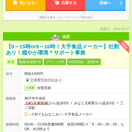
気になる！
応募する
詳細へ
掲載元企業名
ヒューマンリソシア株式会社
掲載日：2026.08.07
未読
NEW
【9～15時or9～16時！大手食品メーカー】社割
あり！穏やか環境＊サポート事務
派遣
職種未経験OK
ブランクOK
WEB登録・面接OK
時給1400円
給与
交通費別途支給あり
全額支給
交通費
神戸市中央区
勤務地
元町(兵庫県)駅
から徒歩8分
/
みなと元町駅から徒歩3分
/
三
ノ宮駅
＜CMでもおなじみ♪＞大手食品メーカー
09:00～15:00(実働5時間 休憩1時間) ※「9：00～16：00」も
勤務時間
OK #15時まで