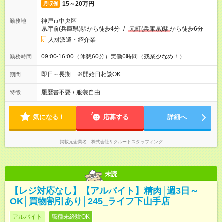
15～20万円
月収例
神戸市中央区
勤務地
県庁前(兵庫県)駅から徒歩4分
/
元町(兵庫県)駅
から徒歩6分
人材派遣・紹介業
09:00-16:00（休憩60分）実働6時間（残業少なめ！）
勤務時間
即日～長期 ※開始日相談OK
期間
履歴書不要
/
服装自由
特徴
気になる！
応募する
詳細へ
掲載元企業名
株式会社リクルートスタッフィング
未読
【レジ対応なし】【アルバイト】精肉│週3日～
OK│買物割引あり│245_ライフ下山手店
アルバイト
職種未経験OK