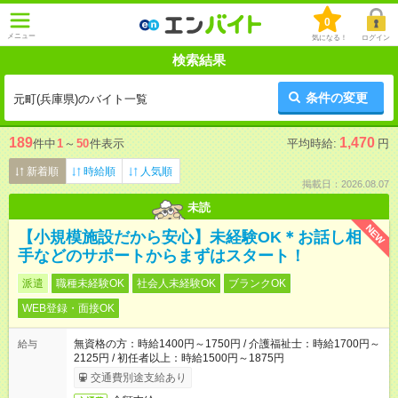
0
メニュー
気になる！
ログイン
検索結果
条件の変更
元町(兵庫県)のバイト一覧
189
1,470
件中
1
～
50
件表示
平均時給:
円
新着順
時給順
人気順
掲載日：2026.08.07
未読
NEW
【小規模施設だから安心】未経験OK＊お話し相
手などのサポートからまずはスタート！
派遣
職種未経験OK
社会人未経験OK
ブランクOK
WEB登録・面接OK
無資格の方：時給1400円～1750円 / 介護福祉士：時給1700円～
給与
2125円 / 初任者以上：時給1500円～1875円
交通費別途支給あり