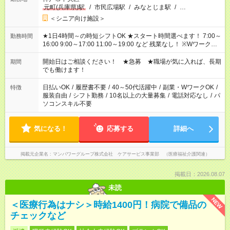
元町(兵庫県)駅
/
市民広場駅
/
みなとじま駅
/
…
＜シニア向け施設＞
★1日4時間～の時短シフトOK ★スタート時間選べます！ 7:00～
勤務時間
16:00 9:00～17:00 11:00～19:00 など 残業なし！ ※Wワークの
場合、他のお仕事と合わせ週40時間超の就業はご案内できませ
ん ※法令に基づき、週20時間以上勤務は社会保険への加入対象
開始日はご相談ください！ ★急募 ★職場が気に入れば、長期
期間
となります ※労働者派遣法（日雇い派遣の原則禁止）により、
でも働けます！
短時間・短期間の就業はご案内が難しい場合があります
日払いOK
/
履歴書不要
/
40～50代活躍中
/
副業・WワークOK
/
特徴
服装自由
/
シフト勤務
/
10名以上の大量募集
/
電話対応なし
/
パ
ソコンスキル不要
気になる！
応募する
詳細へ
掲載元企業名
マンパワーグループ株式会社 ケアサービス事業部 （医療福祉介護関連）
掲載日：2026.08.07
未読
NEW
＜医療行為はナシ＞時給1400円！病院で備品の
チェックなど