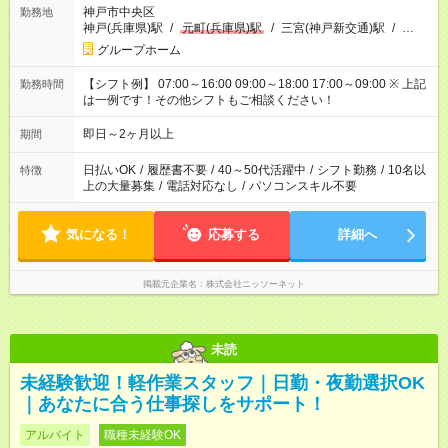
神戸市中央区
勤務地
神戸(兵庫県)駅
/
元町(兵庫県)駅
/
三宮(神戸新交通)駅
/
…
グループホーム
【シフト例】 07:00～16:00 09:00～18:00 17:00～09:00 ※ 上記
勤務時間
は一例です！その他シフトもご相談ください！
即日～2ヶ月以上
期間
日払いOK
/
履歴書不要
/
40～50代活躍中
/
シフト勤務
/
10名以
特徴
上の大量募集
/
電話対応なし
/
パソコンスキル不要
気になる！
応募する
詳細へ
掲載元企業名
株式会社ニッソーネット
未読
未経験歓迎！軽作業スタッフ｜日勤・夜勤選択OK
｜あなたに合う仕事探しをサポート！
アルバイト
職種未経験OK