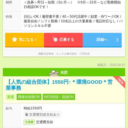
事も多数！ ※お仕事により異なります。
＜急募＞即日～短期（3か月～） ※9月～10月～など勤務開始
期間
日相談OKです！
日払いOK
/
履歴書不要
/
40～50代活躍中
/
副業・WワークOK
/
特徴
服装自由
/
シフト勤務
/
10名以上の大量募集
/
電話対応なし
/
パ
ソコンスキル不要
気になる！
応募する
詳細へ
掲載元企業名
ピックル株式会社 三宮支店
掲載日：2026.08.07
未読
NEW
【人気の組合団体】1550円↑＊環境GOOD＊営
業事務
派遣
職種未経験OK
WEB登録・面接OK
時給1550円
給与
交通費別途支給あり
交通費支給
交通費