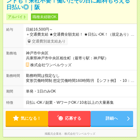
ントも！来社不要！働いたその日に給料もらえる
日払い◎｜阪
アルバイト
職種未経験OK
日給16,500円～
給与
＋交通費支給 ★交通費全額支給！ ★日払いOK！（規定あり） ┗
働いたその日に現金GET♪ お仕事後はコンビニATMから 日払
交通費別途支給あり
い分を引き落とせます！ 【試用期間】試用期間なし
神戸市中央区
勤務地
兵庫県神戸市中央区相生町（最寄り駅：神戸駅）
株式会社ワンベルウッズ
勤務時間は指定なし
勤務時間
変形労働時間制 想定労働時間160時間/月 【シフト例】 ・10：
00～20：00
単発・1日のみOK
期間
日払いOK / 副業・WワークOK / 10名以上の大量募集
特徴
気になる！
応募する
詳細へ
掲載元企業名
株式会社ワンベルウッズ