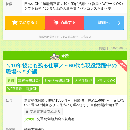
日払いOK
/
履歴書不要
/
40～50代活躍中
/
副業・WワークOK
/
特徴
シフト勤務
/
10名以上の大量募集
/
パソコンスキル不要
気になる！
応募する
詳細へ
掲載元企業名
ピックル株式会社 三宮支店
掲載日：2026.08.07
未読
NEW
＼10年後にも残る仕事／～60代も現役活躍中の
職場へ＊介護
派遣
職種未経験OK
社会人未経験OK
大学生歓迎
ブランクOK
WEB登録・面接OK
無資格未経験：時給1350円～ 経験者：時給1500円～ ★日払
給与
い／週払い制度あり（月払いも選べます）※稼働開始時は手続き
完了次第のお支払いとなります。
交通費別途支給あり
交通費全額支給※規定有
交通費
神戸市中央区
勤務地