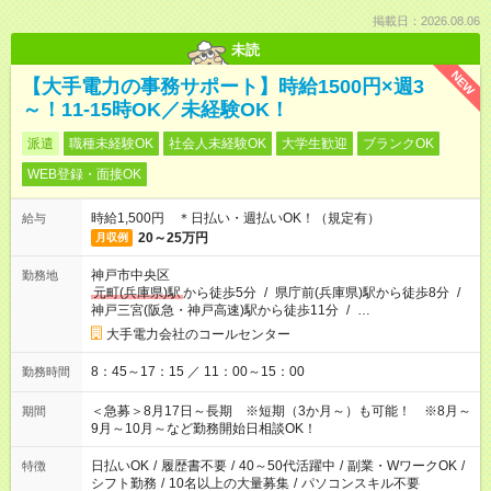
掲載日：2026.08.06
未読
NEW
【大手電力の事務サポート】時給1500円×週3
～！11-15時OK／未経験OK！
派遣
職種未経験OK
社会人未経験OK
大学生歓迎
ブランクOK
WEB登録・面接OK
時給1,500円 ＊日払い・週払いOK！（規定有）
給与
20～25万円
月収例
神戸市中央区
勤務地
元町(兵庫県)駅
から徒歩5分
/
県庁前(兵庫県)駅から徒歩8分
/
神戸三宮(阪急・神戸高速)駅から徒歩11分
/
…
大手電力会社のコールセンター
8：45～17：15 ／ 11：00～15：00
勤務時間
＜急募＞8月17日～長期 ※短期（3か月～）も可能！ ※8月～
期間
9月～10月～など勤務開始日相談OK！
日払いOK
/
履歴書不要
/
40～50代活躍中
/
副業・WワークOK
/
特徴
シフト勤務
/
10名以上の大量募集
/
パソコンスキル不要