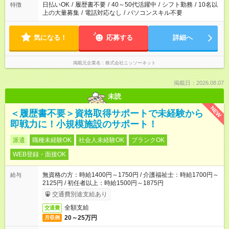
日払いOK
/
履歴書不要
/
40～50代活躍中
/
シフト勤務
/
10名以
特徴
上の大量募集
/
電話対応なし
/
パソコンスキル不要
気になる！
応募する
詳細へ
掲載元企業名
株式会社ニッソーネット
掲載日：2026.08.07
未読
NEW
＜履歴書不要＞資格取得サポートで未経験から
即戦力に！小規模施設のサポート！
派遣
職種未経験OK
社会人未経験OK
ブランクOK
WEB登録・面接OK
無資格の方：時給1400円～1750円 / 介護福祉士：時給1700円～
給与
2125円 / 初任者以上：時給1500円～1875円
交通費別途支給あり
全額支給
交通費
20～25万円
月収例