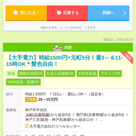
気になる！
応募する
詳細へ
掲載元企業名
ピックル株式会社 三宮支店
掲載日：2026.08.06
未読
NEW
【大手電力】時給1500円×元町5分！週3～＆11-
15時OK＊髪色自由！
派遣
職種未経験OK
社会人未経験OK
大学生歓迎
ブランクOK
WEB登録・面接OK
時給1,500円 ＊日払い・週払いOK！（規定有）
給与
20～25万円
月収例
神戸市中央区
勤務地
元町(兵庫県)駅
から徒歩5分
/
県庁前(兵庫県)駅から徒歩8分
/
神戸三宮(阪急・神戸高速)駅から徒歩11分
/
…
大手電力会社のコールセンター