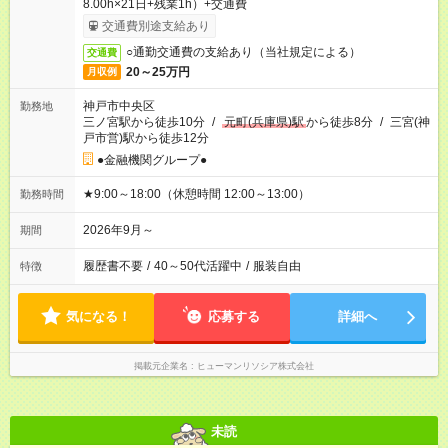
8.00h×21日+残業1h）+交通費
交通費別途支給あり
○通勤交通費の支給あり（当社規定による）
交通費
20～25万円
月収例
神戸市中央区
勤務地
三ノ宮駅から徒歩10分
/
元町(兵庫県)駅
から徒歩8分
/
三宮(神
戸市営)駅から徒歩12分
●金融機関グループ●
★9:00～18:00（休憩時間 12:00～13:00）
勤務時間
2026年9月～
期間
履歴書不要
/
40～50代活躍中
/
服装自由
特徴
気になる！
応募する
詳細へ
掲載元企業名
ヒューマンリソシア株式会社
未読