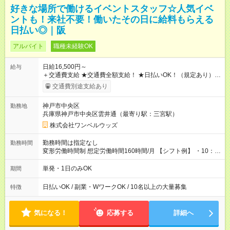
好きな場所で働けるイベントスタッフ☆人気イベ
ントも！来社不要！働いたその日に給料もらえる
日払い◎｜阪
アルバイト
職種未経験OK
日給16,500円～
給与
＋交通費支給 ★交通費全額支給！ ★日払いOK！（規定あり） ┗
働いたその日に現金GET♪ お仕事後はコンビニATMから 日払
交通費別途支給あり
い分を引き落とせます！ 【試用期間】試用期間なし
神戸市中央区
勤務地
兵庫県神戸市中央区雲井通（最寄り駅：三宮駅）
株式会社ワンベルウッズ
勤務時間は指定なし
勤務時間
変形労働時間制 想定労働時間160時間/月 【シフト例】 ・10：
00～20：00
単発・1日のみOK
期間
日払いOK / 副業・WワークOK / 10名以上の大量募集
特徴
気になる！
応募する
詳細へ