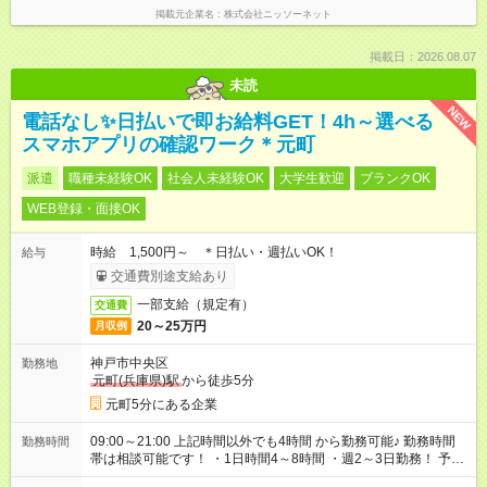
掲載元企業名
株式会社ニッソーネット
掲載日：2026.08.07
未読
NEW
電話なし✨日払いで即お給料GET！4h～選べる
スマホアプリの確認ワーク＊元町
派遣
職種未経験OK
社会人未経験OK
大学生歓迎
ブランクOK
WEB登録・面接OK
時給 1,500円～ ＊日払い・週払いOK！
給与
交通費別途支給あり
一部支給（規定有）
交通費
20～25万円
月収例
神戸市中央区
勤務地
元町(兵庫県)駅
から徒歩5分
元町5分にある企業
09:00～21:00 上記時間以外でも4時間 から勤務可能♪ 勤務時間
勤務時間
帯は相談可能です！ ・1日時間4～8時間 ・週2～3日勤務！ 予定
のない日だけの勤務もOK☆ 未経験でも始められる高時給のお仕