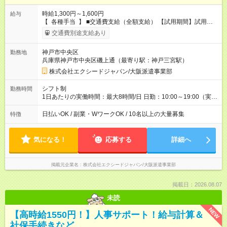
時給1,300円～1,600円
給与
【 各種手当 】 ■交通費支給（全額支給） 【試用期間】試用期
間なし
交通費別途支給あり
神戸市中央区
勤務地
兵庫県神戸市中央区磯上通（最寄り駅：神戸三宮駅）
株式会社エクシードジャパン/大阪派遣事業部
シフト制
勤務時間
1日あたりの実働時間：最大8時間/日 日勤：10:00～19:00（実働
8時間・休憩1時間） 夜勤：21:00～6:00 または 22:00～
7:00（実働8時間・休憩1時間） 週3日勤務から可 時短勤務可 平
日払いOK / 副業・WワークOK / 10名以上の大量募集
特徴
日勤務のみか可
気になる！
応募する
詳細へ
掲載元企業名
株式会社エクシードジャパン/大阪派遣事業部
掲載日：2026.08.07
未読
NEW
【高時給1550円！】人事サポート！給与計算＆
社保手続きなど