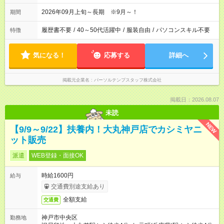
2026年09月上旬～長期 ※9月～！
期間
履歴書不要
/
40～50代活躍中
/
服装自由
/
パソコンスキル不要
特徴
気になる！
応募する
詳細へ
掲載元企業名
パーソルテンプスタッフ株式会社
掲載日：2026.08.07
未読
NEW
【9/9～9/22】扶養内！大丸神戸店でカシミヤニ
ット販売
派遣
WEB登録・面接OK
時給1600円
給与
交通費別途支給あり
全額支給
交通費
神戸市中央区
勤務地