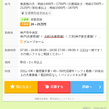
無資格の方：時給1400円～1750円 / 介護福祉士：時給1700円～
給与
2125円 / 初任者以上：時給1500円～1875円
交通費別途支給あり
全額支給
交通費
20～25万円
月収例
神戸市中央区
勤務地
神戸(兵庫県)駅
/
元町(兵庫県)駅
/
三宮(神戸新交通)駅
/
…
グループホーム
07:00～16:00 09:00～18:00 17:00～09:00 ※ 上記は一例です！
勤務時間
その他シフトもご相談ください！
即日～2ヶ月以上
期間
日払いOK
/
履歴書不要
/
40～50代活躍中
/
シフト勤務
/
10名以
特徴
上の大量募集
/
電話対応なし
/
パソコンスキル不要
気になる！
応募する
詳細へ
掲載元企業名
株式会社ニッソーネット
掲載日：2026.08.07