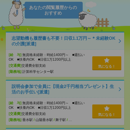
あなたの閲覧履歴からの
おすすめ
志望動機も履歴書も不要！日収1.1万円～＊未経験OK
の介護[派遣]
[給 与]
無資格未経験：時給1400円～ ■週払い
OK ■扶養内OK ■日収1万1200円以上
[交通費]
交通費全額支給
気になる！
[勤務地]
計算科学センター駅
説明会参加で全員に【現金2千円相当プレゼント】生
活のお手伝い[派遣]
[給 与]
無資格未経験：時給1400円～ ■週払い
OK ■扶養内OK ■日収1万1200円以上
[交通費]
交通費全額支給
気になる！
[勤務地]
垂水駅
/
山陽垂水駅
/
舞子駅
/
…