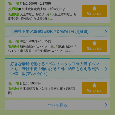
[給 与]
時給1,500円～1,875円
[交通費]
■ 交通費規定内支給 ※派遣先による
気になる！
[勤務地]
天王寺駅から徒歩5分
/
大阪上本町駅から
徒歩5分
/
鶴橋駅から徒歩5分
/
…
＼来社不要／単発1日OK＊DMの仕分け[派遣]
[給 与]
時給1,200円～1,625円
[勤務地]
和歌山駅からバイク・車
/
和歌山市駅から
気になる！
バイク・車
/
和歌山大学前駅からバイク・車
/
…
好きな場所で働けるイベントスタッフ☆人気イベン
トも！来社不要！働いたその日に給料もらえる日払
い◎｜阪[アルバイト]
[給 与]
日給16,500円～
[勤務地]
兵庫県明石市小久保（最寄り駅：西明石
気になる！
駅）
すべて見る