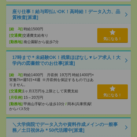
座り仕事！給与即払いOK！高時給！データ入力、品
質検査[派遣]
[給 与]
時給1500円
[交通費]
交通費支給有り
気になる！
[勤務地]
南公園駅から徒歩7分
17時まで＊未経験OK！残業ほぼなし▼レア求人！大
学内の図書館でのお仕事[派遣]
[給 与]
時給1400円 月収例 19万円 時給1400円×
実働7h×週5日×4週 ※月収例を保証するものではあ
りません。
[交通費]
1ヶ月3万円を上限として実費支給
気になる！
[月収例]
15～20万円
[勤務地]
甲南山手駅から徒歩10分
/
岡本(兵庫県)駅
からバス5分
＼大学病院でデータ入力や資料作成メインの一般事
務／土日祝休み＊50代活躍中[派遣]