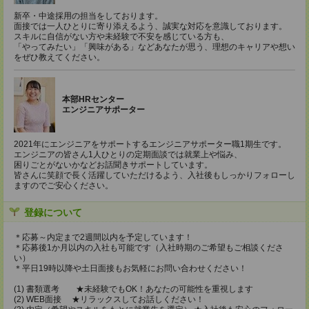
新卒・中途採用の担当をしております。
面接では一人ひとりに寄り添えるよう、誠実な対応を意識しております。
スキルに自信がない方や未経験で不安を感じている方も、
「やってみたい」「興味がある」などあなたが思う、理想のキャリアや想い
をぜひ教えてください。
本部HRセンター
エンジニアサポーター
2021年にエンジニアをサポートするエンジニアサポーター職1期生です。
エンジニアの皆さん1人ひとりの定期面談では就業上や悩み、
困りごとがないかなどお話聞きサポートしています。
皆さんに笑顔で長く活躍していただけるよう、入社後もしっかりフォローし
ますのでご安心ください。
登録について
＊応募～内定まで2週間以内を予定しています！
＊応募後1か月以内の入社も可能です（入社時期のご希望もご相談くださ
い）
＊平日19時以降や土日面接もお気軽にお問い合わせください！
(1) 書類選考 ★未経験でもOK！あなたの可能性を重視します
(2) WEB面接 ★リラックスしてお話しください！