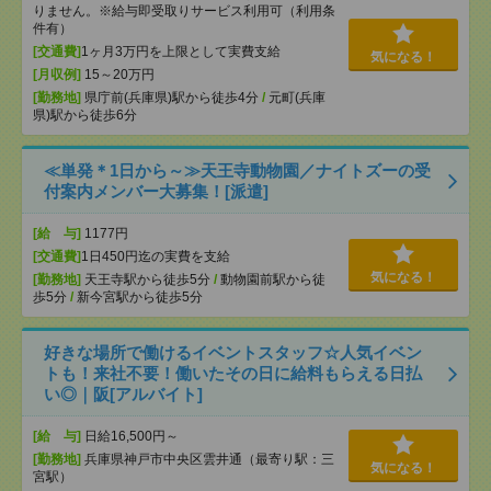
りません。※給与即受取りサービス利用可（利用条
件有）
[交通費]
1ヶ月3万円を上限として実費支給
気になる！
[月収例]
15～20万円
[勤務地]
県庁前(兵庫県)駅から徒歩4分
/
元町(兵庫
県)駅から徒歩6分
≪単発＊1日から～≫天王寺動物園／ナイトズーの受
付案内メンバー大募集！[派遣]
[給 与]
1177円
[交通費]
1日450円迄の実費を支給
気になる！
[勤務地]
天王寺駅から徒歩5分
/
動物園前駅から徒
歩5分
/
新今宮駅から徒歩5分
好きな場所で働けるイベントスタッフ☆人気イベン
トも！来社不要！働いたその日に給料もらえる日払
い◎｜阪[アルバイト]
[給 与]
日給16,500円～
[勤務地]
兵庫県神戸市中央区雲井通（最寄り駅：三
気になる！
宮駅）