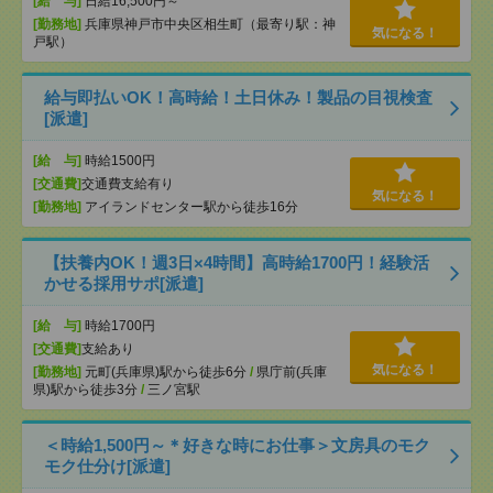
[給 与]
日給16,500円～
[勤務地]
兵庫県神戸市中央区相生町（最寄り駅：神
気になる！
戸駅）
給与即払いOK！高時給！土日休み！製品の目視検査
[派遣]
[給 与]
時給1500円
[交通費]
交通費支給有り
気になる！
[勤務地]
アイランドセンター駅から徒歩16分
【扶養内OK！週3日×4時間】高時給1700円！経験活
かせる採用サポ[派遣]
[給 与]
時給1700円
[交通費]
支給あり
気になる！
[勤務地]
元町(兵庫県)駅から徒歩6分
/
県庁前(兵庫
県)駅から徒歩3分
/
三ノ宮駅
＜時給1,500円～＊好きな時にお仕事＞文房具のモク
モク仕分け[派遣]