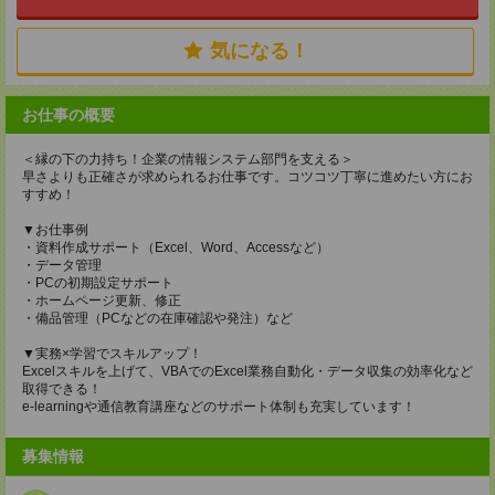
気になる！
お仕事の概要
＜縁の下の力持ち！企業の情報システム部門を支える＞
早さよりも正確さが求められるお仕事です。コツコツ丁寧に進めたい方にお
すすめ！
▼お仕事例
・資料作成サポート（Excel、Word、Accessなど）
・データ管理
・PCの初期設定サポート
・ホームページ更新、修正
・備品管理（PCなどの在庫確認や発注）など
▼実務×学習でスキルアップ！
Excelスキルを上げて、VBAでのExcel業務自動化・データ収集の効率化など
取得できる！
e-learningや通信教育講座などのサポート体制も充実しています！
募集情報