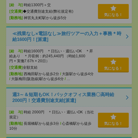
[給 与]
時給1300円＋交
[交通費]
◆交通費別途支給(弊社規定有)
気になる！
[勤務地]
神宮丸太町駅から徒歩5分
≪残業なし×電話なし≫旅行ツアーの入力＋事務＊時
給1600円！[派遣]
[給 与]
時給1600円 ＊日払い・週払いOK ＊昇
給あり ＊月収例：約245,440円 （時給1,600
円 × 実働7.67h × 20日）
[交通費]
全額支給
気になる！
[勤務地]
西梅田駅から徒歩2分
/
大阪駅から徒歩4分
/
大阪梅田(阪急線)駅から徒歩6分
/
…
週3～＆短期もOK！バックオフィス業務〇高時給
2000円！交通費別途支給[派遣]
[給 与]
時給 2000円 ＊日払い・週払いOK（当社
規定）
[勤務地]
長堀橋駅から徒歩3分
/
心斎橋駅から徒歩
気になる！
10分