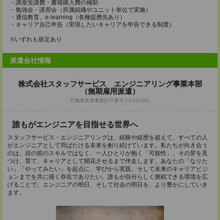
・講座受講費・書籍購入費の補助
・勉強会・講習会（所属組織やユニット単位で実施）
・通信教育、e-learning（各種提携先あり）
・キャリア自己申告（実現したいキャリアを申告できる制度）
※いずれも規定あり
派遣会社情報
株式会社スタッフサービス エンジニアリング事業本部
（無期雇用派遣）
労働者派遣事業許可番号:13-011061
誰もがエンジニアを目指せる世界へ
スタッフサービス・エンジニアリングは、経験や経歴を超えて、すべての人
がエンジニアとして羽ばたける未来を創り続けています。私たちが向き合う
のは、目の前のスキルではなく、一人ひとりが抱く「可能性」。その芽を見
つけ、育て、キャリアとして開花させるまで伴走します。あなたの「なりた
い」「やってみたい」を起点に、学びから実践、そして未来のキャリアビジ
ョンまでを共に描く存在でありたい。誰もが自分らしく挑戦できる環境を広
げることで、エンジニアの明日、そして社会の明日を、より豊かにしていき
ます。