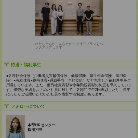
わたしたちが、あなたのキャリアプランをバ
ックアップします！
待遇・福利厚生
●各種社会保険（労働者災害補償保険、健康保険、厚生年金保険、雇用保
険）●有給休暇●慶弔休暇●通勤手当（全額支給）など充実した福利厚生をご
用意しています。また、優秀社員表彰や永年勤続表彰の制度も導入していま
す。優秀な実績をおさめた社員に対して、各部門で年2回表彰したり、長年
にわたりご活躍いただいた社員を表彰する制度があります。
フォローについて
本部HRセンター
採用担当