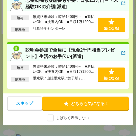
担当：採用担当者
経験OKの介護[派遣]
姫路テクニカルセンター
姫路市南駅前町100 姫路パラシオ8階
無資格未経験：時給1400円～ ■週払
給与
TEL：0120-941-278
いOK ■扶養内OK ■日収1万1200円
担当：採用担当者
以上
計算科学センター駅
気になる!
勤務地
説明会参加で全員に【現金2千円相当プレゼ
ント】生活のお手伝い[派遣]
応募ページへ
無資格未経験：時給1400円～ ■週払
給与
いOK ■扶養内OK ■日収1万1200円
以上
垂水駅 / 山陽垂水駅 / 舞子駅 / …
気になる!
気になる！
勤務地
メール
LINE
で送る
で送る
スキップ
どちらも気になる！
しばらく表示しない
シェア
ツイート
ブックマーク