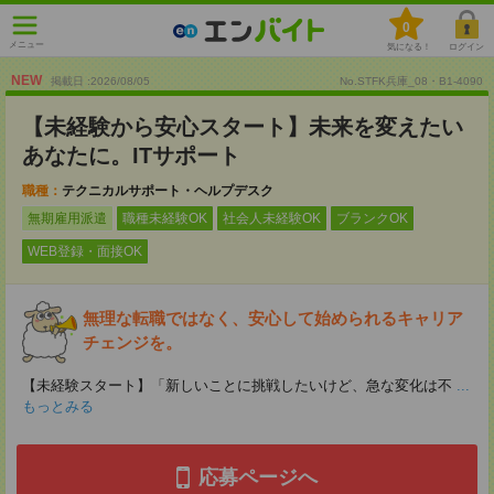
0
メニュー
気になる！
ログイン
NEW
掲載日 :2026
/
08
/
05
No.STFK兵庫_08・B1-4090
【未経験から安心スタート】未来を変えたい
あなたに。ITサポート
職種：
テクニカルサポート・ヘルプデスク
無期雇用派遣
職種未経験OK
社会人未経験OK
ブランクOK
WEB登録・面接OK
無理な転職ではなく、安心して始められるキャリア
チェンジを。
【未経験スタート】「新しいことに挑戦したいけど、急な変化は不
...
もっとみる
応募ページへ