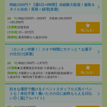
時給1550円＊【週5日×6時間】未経験大歓迎！服装＆
ネイル自由！長期！経理[派遣]
[給 与]
時給1550円～1600円 月収例 186,000円
～192,000円
[交通費]
全額支給
気になる！
[月収例]
15～20万円
[勤務地]
新長田駅から徒歩10分
〈カンタン作業！〉スキマ時間にサクッと＊お菓子
の仕分け[派遣]
[給 与]
時給1,500円～1,875円
[交通費]
■ 交通費規定内支給 ※派遣先による
気になる！
[勤務地]
大阪駅から徒歩5分
/
大阪梅田(阪急線)駅か
ら徒歩5分
/
梅田(地下鉄)駅から徒歩5分
/
…
好きな場所で働けるイベントスタッフ☆人気イベン
トも！来社不要！働いたその日に給料もらえる日払
い◎｜阪[アルバイト]