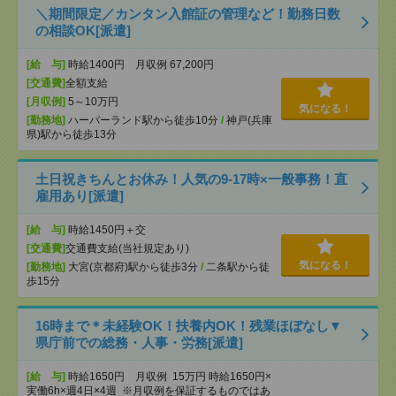
＼期間限定／カンタン入館証の管理など！勤務日数
の相談OK[派遣]
[給 与]
時給1400円 月収例 67,200円
[交通費]
全額支給
[月収例]
5～10万円
気になる！
[勤務地]
ハーバーランド駅から徒歩10分
/
神戸(兵庫
県)駅から徒歩13分
土日祝きちんとお休み！人気の9‐17時×一般事務！直
雇用あり[派遣]
[給 与]
時給1450円＋交
[交通費]
交通費支給(当社規定あり)
気になる！
[勤務地]
大宮(京都府)駅から徒歩3分
/
二条駅から徒
歩15分
16時まで＊未経験OK！扶養内OK！残業ほぼなし▼
県庁前での総務・人事・労務[派遣]
[給 与]
時給1650円 月収例 15万円 時給1650円×
実働6h×週4日×4週 ※月収例を保証するものではあ