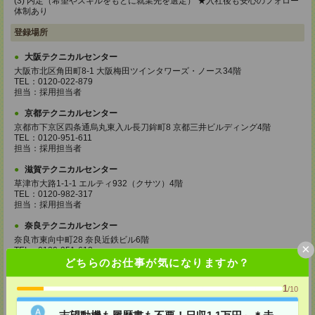
(3) 内定（希望やスキルをもとに就業先を選定） ★入社後も安心のフォロー
体制あり
登録場所
大阪テクニカルセンター
大阪市北区角田町8-1 大阪梅田ツインタワーズ・ノース34階
TEL：0120-022-879
担当：採用担当者
京都テクニカルセンター
京都市下京区四条通烏丸東入ル長刀鉾町8 京都三井ビルディング4階
TEL：0120-951-611
担当：採用担当者
滋賀テクニカルセンター
草津市大路1-1-1 エルティ932（クサツ）4階
TEL：0120-982-317
担当：採用担当者
奈良テクニカルセンター
奈良市東向中町28 奈良近鉄ビル6階
×
TEL：0120-951-612
担当：採用担当者
どちらのお仕事が気になりますか？
神戸テクニカルセンター
1
/10
神戸市中央区小野柄通4-1-22 アーバンエース三宮ビル9階
TEL：0120-022-544
志望動機も履歴書も不要！日収1.1万円～＊未