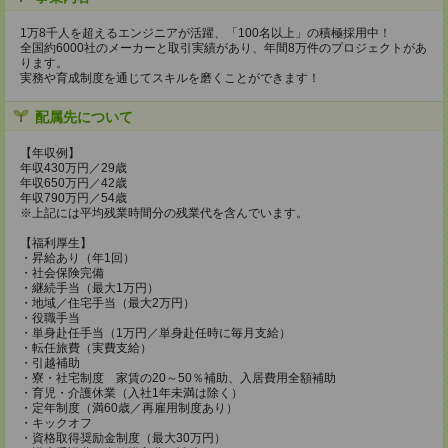
1万8千人を超えるエンジニアが活躍、「100名以上」の積極採用中！
全国約6000社のメーカーと取引実績があり、年間8万件のプロジェクトがあ
ります。
実務や育成制度を通じてスキルを磨くことができます！
配属先について
【年収例】
年収430万円／29歳
年収650万円／42歳
年収790万円／54歳
※上記には平均残業時間分の残業代を含んでいます。
【福利厚生】
・昇給あり（年1回）
・社会保険完備
・継続手当（最大1万円）
・地域／住宅手当（最大2万円）
・役職手当
・単身赴任手当（1万円／単身赴任時に毎月支給）
・転任旅費（実費支給）
・引越補助
・寮・社宅制度 家賃の20～50％補助、入居費用全額補助
・育児・介護休業（入社1年未満は除く）
・定年制度（満60歳／再雇用制度あり）
・キックオフ
・資格取得奨励金制度（最大30万円）