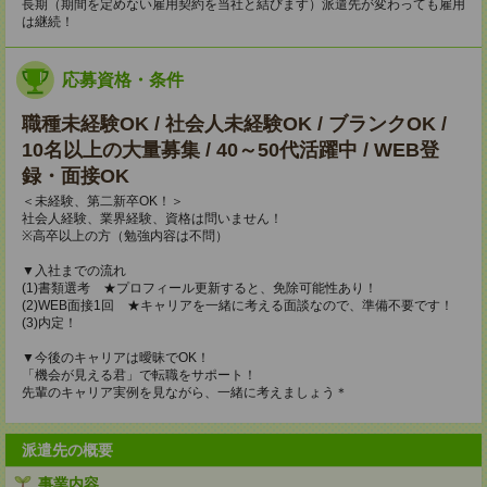
長期（期間を定めない雇用契約を当社と結びます）派遣先が変わっても雇用
は継続！
応募資格・条件
職種未経験OK / 社会人未経験OK / ブランクOK /
10名以上の大量募集 / 40～50代活躍中 / WEB登
録・面接OK
＜未経験、第二新卒OK！＞
社会人経験、業界経験、資格は問いません！
※高卒以上の方（勉強内容は不問）
▼入社までの流れ
(1)書類選考 ★プロフィール更新すると、免除可能性あり！
(2)WEB面接1回 ★キャリアを一緒に考える面談なので、準備不要です！
(3)内定！
▼今後のキャリアは曖昧でOK！
「機会が見える君」で転職をサポート！
先輩のキャリア実例を見ながら、一緒に考えましょう＊
派遣先の概要
事業内容