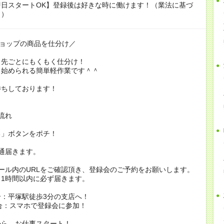
即日スタートOK】登録後は好きな時に働けます！（業法に基づ
り）
ショップの商品を仕分け／
き先ごとにもくもく仕分け！
ら始められる簡単軽作業です＾＾
待ちしております！
流れ
る」ボタンをポチ！
通届きます。
ール内のURLをご確認頂き、登録会のご予約をお願いします。
1時間以内に必ず届きます。
：平塚駅徒歩3分の支店へ！
合：スマホで登録会に参加！
から、お仕事スタート！