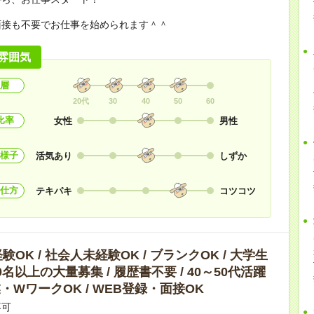
面接も不要でお仕事を始められます＾＾
雰囲気
層
20代
30
40
50
60
比率
女性
男性
様子
活気あり
しずか
仕方
テキパキ
コツコツ
OK / 社会人未経験OK / ブランクOK / 大学生
10名以上の大量募集 / 履歴書不要 / 40～50代活躍
副業・WワークOK / WEB登録・面接OK
不可