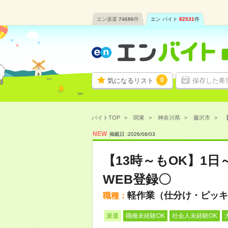
エン派遣
74686
件
エン バイト
82531
件
0
気になるリスト
保存した希
バイトTOP
関東
神奈川県
藤沢市
【
NEW
掲載日 :
2026
/
08
/
03
【13時～もOK】1
WEB登録〇
軽作業（仕分け・ピッキ
職種：
派遣
職種未経験OK
社会人未経験OK