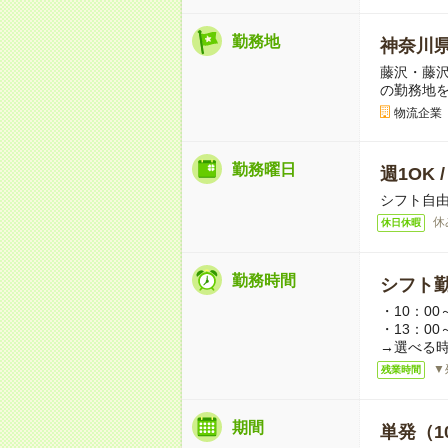
勤務地
神奈川
藤沢・藤
の勤務地
物流企業
勤務曜日
週1OK 
シフト自
休
休日休暇
勤務時間
シフト勤
・10：00
・13：00
→選べる
▼
残業時間
期間
単発（1