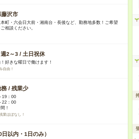
県藤沢市
沢本町・六会日大前・湘南台・長後など、勤務地多数！ご希望
をご相談ください。
/ 週2～3 / 土日祝休
由！好きな曜日で働けます！
み自由！
務 / 残業少
～19：00
～22：00
時間！
残業ほぼなし！
0日以内・1日のみ）