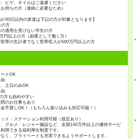
髪、ヒゲ、ネイルはご遠慮ください
をお持ちの方（連絡に必要なため）
が30日以内の派遣は下記の方が対象となります】
上の方
険の適用を受けない学生の方
0万円以上の方（副業として働く方）
世帯の生計者でなく世帯収入が500万円以上の方
ートOK
自由
、土日のみOK
自由
)の方も始めやすい
夜間のお仕事もあり
現金手渡しOK！（もちろん振り込みも対応可能！）
ィット・ステーション利用可能（規定あり）
、グルメ、レジャー施設など、全国140万件以上の優待サービ
に利用できる福利厚生制度です。
でなく、プライベートも充実できるようサポートします。