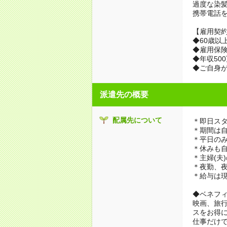
過度な染
携帯電話
【雇用契約
◆60歳以
◆雇用保
◆年収50
◆ご自身が
派遣先の概要
配属先について
＊即日スタ
＊期間は
＊平日のみ
＊休みも
＊主婦(夫
＊夜勤、
＊給与は
◆ベネフ
映画、旅行
スをお得
仕事だけ