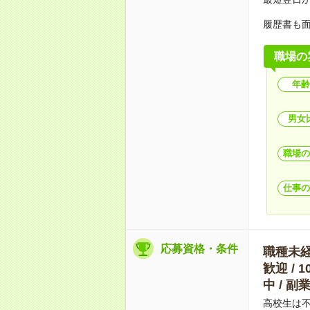
履歴書も
職場の
年齢
男女
職場の
仕事の
応募資格・条件
職種未経験
歓迎 / 
中 / 
高校生は