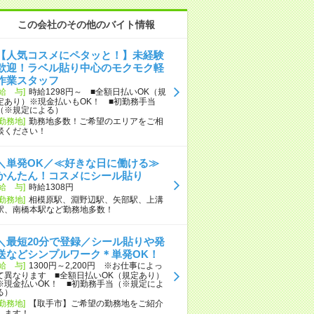
この会社のその他のバイト情報
【人気コスメにペタッと！】未経験
歓迎！ラベル貼り中心のモクモク軽
作業スタッフ
[給 与]
時給1298円～ ■全額日払いOK（規
定あり）※現金払いもOK！ ■初勤務手当
（※規定による）
[勤務地]
勤務地多数！ご希望のエリアをご相
談ください！
＼単発OK／≪好きな日に働ける≫
かんたん！コスメにシール貼り
[給 与]
時給1308円
[勤務地]
相模原駅、淵野辺駅、矢部駅、上溝
駅、南橋本駅など勤務地多数！
＼最短20分で登録／シール貼りや発
送などシンプルワーク＊単発OK！
[給 与]
1300円～2,200円 ※お仕事によっ
て異なります ■全額日払いOK（規定あり）
※現金払いOK！ ■初勤務手当（※規定によ
る）
[勤務地]
【取手市】ご希望の勤務地をご紹介
します！