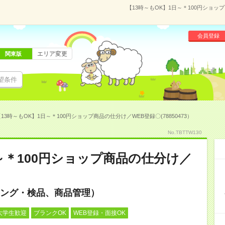
【13時～もOK】1日～＊100円ショップ
会員登録
エリア変更
関東版
望条件
13時～もOK】1日～＊100円ショップ商品の仕分け／WEB登録〇(78850473）
No.TBTTW130
日～＊100円ショップ商品の仕分け／
ング・検品、商品管理）
大学生歓迎
ブランクOK
WEB登録・面接OK