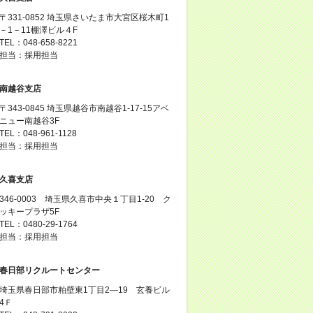
〒331-0852 埼玉県さいたま市大宮区桜木町1
－1－11棚澤ビル４F
TEL：048-658-8221
担当：採用担当
南越谷支店
〒343-0845 埼玉県越谷市南越谷1-17-15アベ
ニュー南越谷3F
TEL：048-961-1128
担当：採用担当
久喜支店
346-0003 埼玉県久喜市中央１丁目1-20 ク
ッキープラザ5F
TEL：0480-29-1764
担当：採用担当
春日部リクルートセンター
埼玉県春日部市粕壁東1丁目2―19 玄養ビル
4Ｆ