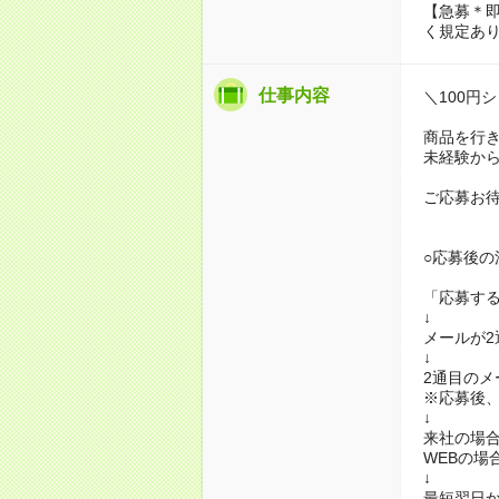
【急募＊
く規定あ
仕事内容
＼100円
商品を行
未経験か
ご応募お
○応募後の
「応募す
↓
メールが2
↓
2通目のメ
※応募後、
↓
来社の場合
WEBの場
↓
最短翌日