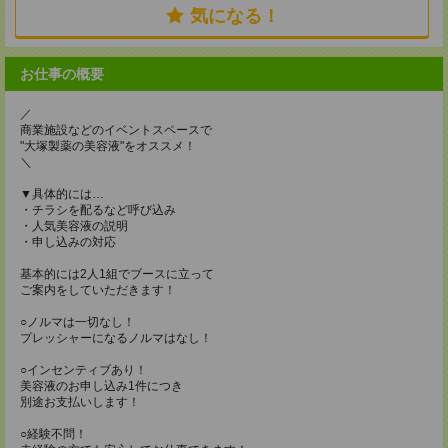
気になる！
お仕事の概要
／
商業施設などのイベントスペースで
"大塚製薬の美容液"をオススメ！
＼
▼具体的には…
・チラシを配るなど呼び込み
・人気美容液の説明
・申し込みの対応
基本的には2人1組でブースに立って
ご案内をしていただきます！
○ノルマは一切なし！
プレッシャーになるノルマはなし！
○インセンティブあり！
美容液のお申し込み1件につき
別途お支払いします！
○経験不問！