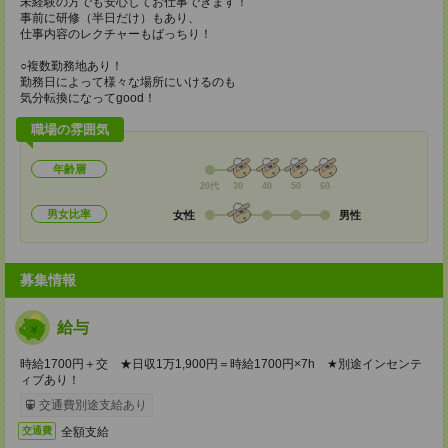
未経験の方でも安心してお仕事できます！
事前に研修（半日だけ）もあり、
仕事内容のレクチャーもばっちり！
○複数勤務地あり！
勤務日によって様々な場所にいけるのも
気分転換になってgood！
職場の雰囲気
年齢層
20代
30
40
50
60
男女比率
女性
男性
募集情報
給与
時給1700円＋交 ★日収1万1,900円＝時給1700円×7h ★別途インセンテ
ィブあり！
交通費別途支給あり
全額支給
交通費