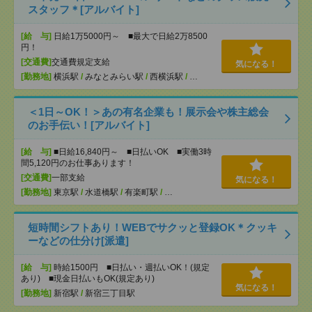
スタッフ＊[アルバイト]
[給 与]
日給1万5000円～ ■最大で日給2万8500
円！
[交通費]
交通費規定支給
気になる！
[勤務地]
横浜駅
/
みなとみらい駅
/
西横浜駅
/
…
＜1日～OK！＞あの有名企業も！展示会や株主総会
のお手伝い！[アルバイト]
[給 与]
■日給16,840円～ ■日払いOK ■実働3時
間5,120円のお仕事あります！
[交通費]
一部支給
気になる！
[勤務地]
東京駅
/
水道橋駅
/
有楽町駅
/
…
短時間シフトあり！WEBでサクッと登録OK＊クッキ
ーなどの仕分け[派遣]
[給 与]
時給1500円 ■日払い・週払いOK！(規定
あり) ■現金日払いもOK(規定あり)
気になる！
[勤務地]
新宿駅
/
新宿三丁目駅