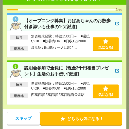
OK ■扶養内OK ■日収1万2000円以上
[交通費]
交通費全額支給
気になる！
1
/10
[勤務地]
瑞江駅
/
船堀駅
/
一之江駅
/
…
【オープニング募集】おばあちゃんのお散歩
付き添いも仕事の1つ[派遣]
説明会参加で全員に【現金2千円相当プレゼント】生
活のお手伝い[派遣]
無資格未経験：時給1500円～ ■週払
給与
いOK ■扶養内OK ■日収1万2000円
[給 与]
無資格未経験：時給1500円～ ■週払い
以上
瑞江駅 / 船堀駅 / 一之江駅 / …
気になる!
勤務地
OK ■扶養内OK ■日収1万2000円以上
[交通費]
交通費全額支給
気になる！
[勤務地]
西葛西駅
/
葛西駅
/
葛西臨海公園駅
説明会参加で全員に【現金2千円相当プレゼ
ント】生活のお手伝い[派遣]
【在宅勤務OK】時給3000円！10～16時＊残業ほぼな
し▼新日本橋で一般事務[派遣]
無資格未経験：時給1500円～ ■週払
給与
いOK ■扶養内OK ■日収1万2000円
[給 与]
時給3000円 月収例 30万円 時給3000円×
以上
西葛西駅 / 葛西駅 / 葛西臨海公園駅
気になる!
勤務地
実働5h×週5日×4週 ※月収例を保証するものではあ
りません。※給与即受取りサービス利用可（利用条
件有）
[交通費]
1ヶ月3万円を上限として実費支給
気になる！
スキップ
どちらも気になる！
[月収例]
30万円～
[勤務地]
新日本橋駅から徒歩3分
/
三越前駅から徒