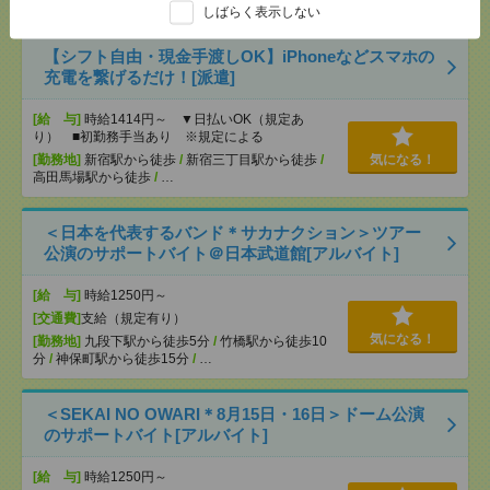
歩1分
しばらく表示しない
【シフト自由・現金手渡しOK】iPhoneなどスマホの
充電を繋げるだけ！[派遣]
[給 与]
時給1414円～ ▼日払いOK（規定あ
り） ■初勤務手当あり ※規定による
[勤務地]
新宿駅から徒歩
/
新宿三丁目駅から徒歩
/
気になる！
高田馬場駅から徒歩
/
…
＜日本を代表するバンド＊サカナクション＞ツアー
公演のサポートバイト＠日本武道館[アルバイト]
[給 与]
時給1250円～
[交通費]
支給（規定有り）
気になる！
[勤務地]
九段下駅から徒歩5分
/
竹橋駅から徒歩10
分
/
神保町駅から徒歩15分
/
…
＜SEKAI NO OWARI＊8月15日・16日＞ドーム公演
のサポートバイト[アルバイト]
[給 与]
時給1250円～