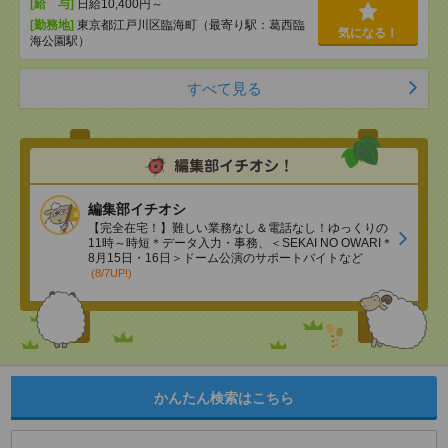
[給 与]
日給10,400円～
[勤務地]
東京都江戸川区臨海町（最寄り駅：葛西臨
気になる！
海公園駅）
すべて見る
編集部イチオシ
【完全在宅！】難しい業務なし＆電話なし！ゆっくりの
11時～時短＊データ入力・事務、＜SEKAI NO OWARI＊
8月15日・16日＞ドーム公演のサポートバイトなど
(8/7UP!)
かんたん検索はこちら