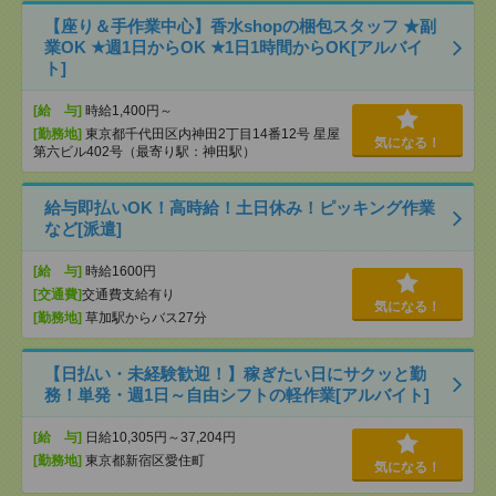
【座り＆手作業中心】香水shopの梱包スタッフ ★副
業OK ★週1日からOK ★1日1時間からOK[アルバイ
ト]
[給 与]
時給1,400円～
[勤務地]
東京都千代田区内神田2丁目14番12号 星屋
気になる！
第六ビル402号（最寄り駅：神田駅）
給与即払いOK！高時給！土日休み！ピッキング作業
など[派遣]
[給 与]
時給1600円
[交通費]
交通費支給有り
気になる！
[勤務地]
草加駅からバス27分
【日払い・未経験歓迎！】稼ぎたい日にサクッと勤
務！単発・週1日～自由シフトの軽作業[アルバイト]
[給 与]
日給10,305円～37,204円
[勤務地]
東京都新宿区愛住町
気になる！