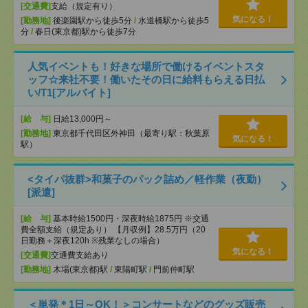
[交通費]
支給（規定有り）
気になる！
[勤務地]
後楽園駅から徒歩5分
/
水道橋駅から徒歩5
分
/
春日(東京都)駅から徒歩7分
人気イベントも！好きな場所で働けるイベントスタ
ッフ☆来社不要！働いたその日に給料もらえる日払
い/T1[アルバイト]
[給 与]
日給13,000円～
[勤務地]
東京都千代田区外神田（最寄り駅：秋葉原
気になる！
駅）
<タイパ抜群>和菓子のパック詰め／軽作業（夜勤）
[派遣]
[給 与]
基本時給1500円・深夜時給1875円 ※交通
費全額支給（規定あり） 【月収例】28.5万円（20
日勤務＋深夜120h ※残業なしの場合）
気になる！
[交通費]
交通費支給あり
[勤務地]
木場(東京都)駅
/
東陽町駅
/
門前仲町駅
＜単発＊1日～OK！＞コンサートなどのグッズ販売