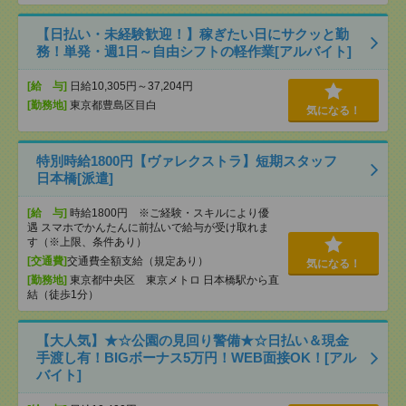
【日払い・未経験歓迎！】稼ぎたい日にサクッと勤
務！単発・週1日～自由シフトの軽作業[アルバイト]
[給 与]
日給10,305円～37,204円
[勤務地]
東京都豊島区目白
気になる！
特別時給1800円【ヴァレクストラ】短期スタッフ
日本橋[派遣]
[給 与]
時給1800円 ※ご経験・スキルにより優
遇 スマホでかんたんに前払いで給与が受け取れま
す（※上限、条件あり）
[交通費]
交通費全額支給（規定あり）
気になる！
[勤務地]
東京都中央区 東京メトロ 日本橋駅から直
結（徒歩1分）
【大人気】★☆公園の見回り警備★☆日払い＆現金
手渡し有！BIGボーナス5万円！WEB面接OK！[アル
バイト]