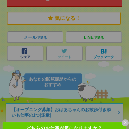
気になる！
メール
LINE
で送る
で送る
シェア
ツイート
ブックマーク
あなたの閲覧履歴からの
おすすめ
【オープニング募集】おばあちゃんのお散歩付き添
いも仕事の1つ[派遣]
×
[給 与]
無資格未経験：時給1500円～ ■週払い
どちらのお仕事が気になりますか？