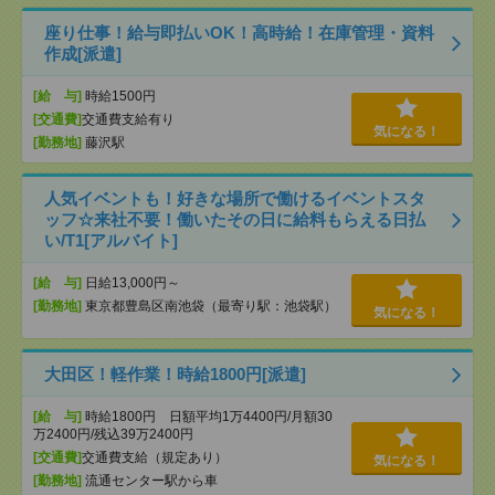
座り仕事！給与即払いOK！高時給！在庫管理・資料
作成[派遣]
[給 与]
時給1500円
[交通費]
交通費支給有り
気になる！
[勤務地]
藤沢駅
人気イベントも！好きな場所で働けるイベントスタ
ッフ☆来社不要！働いたその日に給料もらえる日払
い/T1[アルバイト]
[給 与]
日給13,000円～
[勤務地]
東京都豊島区南池袋（最寄り駅：池袋駅）
気になる！
大田区！軽作業！時給1800円[派遣]
[給 与]
時給1800円 日額平均1万4400円/月額30
万2400円/残込39万2400円
[交通費]
交通費支給（規定あり）
気になる！
[勤務地]
流通センター駅から車