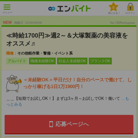
0
メニュー
気になる！
ログイン
NEW
掲載日 :2026
/
08
/
08
No.CBRedogawa
≪時給1700円≫週2～＆大塚製薬の美容液を
オススメ♬
職種：
その他軽作業・警備・イベント系
アルバイト
職種未経験OK
社会人未経験OK
ブランクOK
＜未経験OK＞平日だけ！自分のペースで働けて、し
っかり稼げる1日1万1900円！
＿＿【短期でお試しOK！】まずは3ヶ月～お試しでOK！働いて
...も
っとみる
応募ページへ