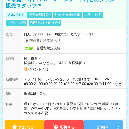
販売スタッフ＊
アルバイト
職種未経験OK
社会人未経験OK
大学生歓迎
ブランクOK
WEB登録・面接OK
日給1万5000円～ ■最大で日給2万8500円！
給与
交通費別途支給あり
交通費規定支給
交通費
横浜市西区
勤務地
横浜駅
/
みなとみらい駅
/
西横浜駅
/
…
イベント会場
＜シフト例＞ いろいろなシフトで働けます！ ■7:00-24:00
勤務時間
■8:00-21:00 ■9:00-21:00 ■18:00-翌7:00 ■20:30-翌11:00 など
単発1日～OK!
期間
週1日からOK
/
日払いOK
/
履歴書不要
/
40～50代活躍中
/
副
特徴
業・WワークOK
/
服装自由
/
シフト勤務
/
電話対応なし
/
パソ
コンスキル不要
気になる！
応募する
詳細へ