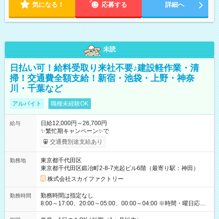
気になる！
応募する
詳細へ
未読
日払い可！給料受取り来社不要♪建設軽作業・清
掃！交通費全額支給！新宿・池袋・上野・神奈
川・千葉など
アルバイト
職種未経験OK
日給12,000円～26,700円
給与
✨繁忙期キャンペーン✨で
交通費別途支給あり
東京都千代田区
勤務地
東京都千代田区鍛冶町2-8-7光起ビル6階（最寄り駅：神田）
株式会社スカイファクトリー
勤務時間は指定なし
勤務時間
8:00～17:00、20:00～05:00、00:00～04:00 ※時間・曜日応相
談 ※深夜・早朝帯もあり ※週1日、1日4ｈから勤務OK！ もち