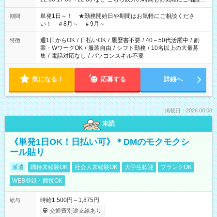
ださい！
単発1日～！ ★勤務開始日や期間はお気軽にご相談くださ
期間
い！ ＃8月～ ＃9月～
週1日からOK
/
日払いOK
/
履歴書不要
/
40～50代活躍中
/
副
特徴
業・WワークOK
/
服装自由
/
シフト勤務
/
10名以上の大量募
集
/
電話対応なし
/
パソコンスキル不要
気になる！
応募する
詳細へ
掲載日：2026.08.08
未読
《単発1日OK！日払い可》＊DMのモクモクシ
ール貼り
派遣
職種未経験OK
社会人未経験OK
大学生歓迎
ブランクOK
WEB登録・面接OK
時給1,500円～1,875円
給与
交通費別途支給あり