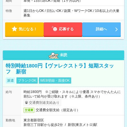
ろん週5以上のレギュラーワークも☆ 平日のみ・土日のみも
単発・1日のみOK / 短期（1ヶ月以内）
期間
OK！
週1日からOK / 日払いOK / 副業・WワークOK / 10名以上の大量
特徴
募集
気になる！
応募する
詳細へ
未読
特別時給1800円【ヴァレクストラ】短期スタッ
フ 新宿
派遣
ブランクOK
WEB登録・面接OK
時給1800円 ※ご経験・スキルにより優遇 スマホでかんたんに
給与
前払いで給与が受け取れます（※上限、条件あり）
交通費別途支給あり
交通費全額支給（規定あり）
交通費
東京都新宿区
勤務地
新宿三丁目駅から徒歩2分
/
新宿(東京メトロ)駅