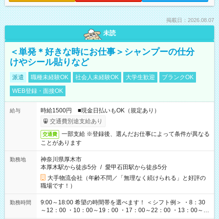
掲載日：2026.08.07
未読
＜単発＊好きな時にお仕事＞シャンプーの仕分
けやシール貼りなど
派遣
職種未経験OK
社会人未経験OK
大学生歓迎
ブランクOK
WEB登録・面接OK
時給1500円 ■現金日払いもOK（規定あり）
給与
交通費別途支給あり
一部支給 ※登録後、選んだお仕事によって条件が異なる
交通費
ことがあります
神奈川県厚木市
勤務地
本厚木駅から徒歩5分
/
愛甲石田駅から徒歩5分
大手物流会社（年齢不問／「無理なく続けられる」と好評の
職場です！）
9:00～18:00 希望の時間帯を選べます！ ＜シフト例＞ ・8：30
勤務時間
～12：00 ・10：00～19：00 ・17：00～22：00 ・13：00～
22：00 ・22：00～翌6：00 など