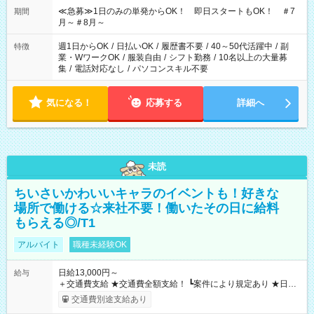
≪急募≫1日のみの単発からOK！ 即日スタートもOK！ ＃7
期間
月～＃8月～
週1日からOK
/
日払いOK
/
履歴書不要
/
40～50代活躍中
/
副
特徴
業・WワークOK
/
服装自由
/
シフト勤務
/
10名以上の大量募
集
/
電話対応なし
/
パソコンスキル不要
気になる！
応募する
詳細へ
未読
ちいさいかわいいキャラのイベントも！好きな
場所で働ける☆来社不要！働いたその日に給料
もらえる◎/T1
アルバイト
職種未経験OK
日給13,000円～
給与
＋交通費支給 ★交通費全額支給！ ┗案件により規定あり ★日払
いOK！（規定あり） ┗働いたその日に現金GET♪ お仕事後はコ
交通費別途支給あり
ンビニATMから 日払い分を引き落とせます！ 【試用期間】試