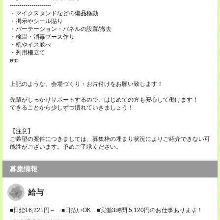
---------------------
・マイクスタンドなどの備品移動
・掲示やシール貼り
・パーテーション・パネルの設置/撤去
・検温・消毒ブース作り
・机やイス並べ
・列用柵立て
etc
上記のような、会場づくり・お片付けをお願い致します！
先輩がしっかりサポートするので、はじめての方も安心して働けます！
できることから少しずつ慣れていきましょう！
【注意】
ご希望の案件につきましては、募集枠の埋まり状況によりご紹介できない可
能性がございます。予めご了承ください。
募集情報
給与
■日給16,221円～ ■日払いOK ■実働3時間 5,120円のお仕事あります！