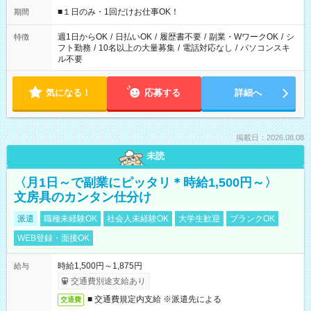
げるお仕事も！ ご希望のお時間に合わせてご紹介！ ※シフトは
■１日のみ・1回だけお仕事OK！
期間
現場によって異なります。 ※勿論、休憩時間はあるのでご安心
ください！
週1日からOK
/
日払いOK
/
履歴書不要
/
副業・WワークOK
/
シ
特徴
フト勤務
/
10名以上の大量募集
/
電話対応なし
/
パソコンスキ
ル不要
気になる！
応募する
詳細へ
掲載日：2026.08.08
未読
〈月1日～で副業にピッタリ＊時給1,500円～〉
文房具のカンタン仕分け
派遣
職種未経験OK
社会人未経験OK
大学生歓迎
ブランクOK
WEB登録・面接OK
時給1,500円～1,875円
給与
交通費別途支給あり
■ 交通費規定内支給 ※派遣先による
交通費