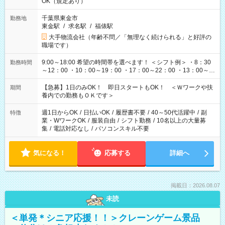
OK（規定あり）
千葉県東金市
勤務地
東金駅
/
求名駅
/
福俵駅
大手物流会社（年齢不問／「無理なく続けられる」と好評の
職場です）
9:00～18:00 希望の時間帯を選べます！ ＜シフト例＞ ・8：30
勤務時間
～12：00 ・10：00～19：00 ・17：00～22：00 ・13：00～
22：00 ・22：00～翌6：00 など
【急募】1日のみOK！ 即日スタートもOK！ ＜Ｗワークや扶
期間
養内での勤務もＯＫです＞
週1日からOK
/
日払いOK
/
履歴書不要
/
40～50代活躍中
/
副
特徴
業・WワークOK
/
服装自由
/
シフト勤務
/
10名以上の大量募
集
/
電話対応なし
/
パソコンスキル不要
気になる！
応募する
詳細へ
掲載日：2026.08.07
未読
＜単発＊シニア応援！！＞クレーンゲーム景品