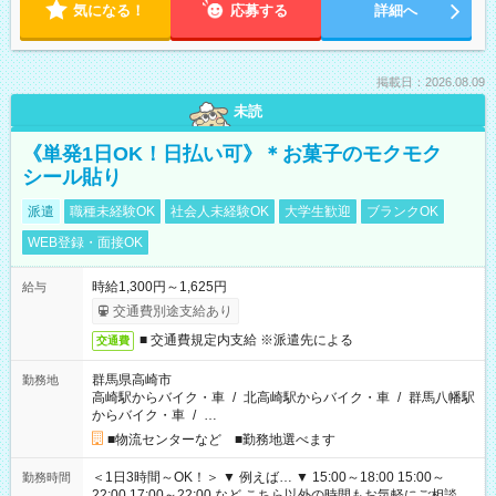
気になる！
応募する
詳細へ
掲載日：2026.08.09
未読
《単発1日OK！日払い可》＊お菓子のモクモク
シール貼り
派遣
職種未経験OK
社会人未経験OK
大学生歓迎
ブランクOK
WEB登録・面接OK
時給1,300円～1,625円
給与
交通費別途支給あり
■ 交通費規定内支給 ※派遣先による
交通費
群馬県高崎市
勤務地
高崎駅からバイク・車
/
北高崎駅からバイク・車
/
群馬八幡駅
からバイク・車
/
…
■物流センターなど ■勤務地選べます
＜1日3時間～OK！＞ ▼ 例えば… ▼ 15:00～18:00 15:00～
勤務時間
22:00 17:00～22:00 など こちら以外の時間もお気軽にご相談く