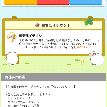
編集部イチオシ
【完全在宅！】難しい業務なし＆電話なし！ゆっくりの11
時～時短＊データ入力・事務、＜SEKAI NO OWARI＊8月15
日・16日＞ドーム公演のサポートバイトなど
(8/7UP!)
お仕事の概要
【首都圏での学会・講演会などのお手伝いスタッフ！】
▼こんなお仕事をお願いします！▼
・チケットチェック
・受付での検温・消毒促し
・参加者の方の案内、誘導