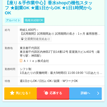
【座り＆手作業中心】香水shopの梱包スタッ
フ ★副業OK ★週1日からOK ★1日1時間から
OK
アルバイト
職種未経験OK
時給1,400円～
給与
【試用期間】試用期間あり 試用期間の長さ：1ヶ月 雇用形態、
給与は本採用時と同じです。
交通費別途支給あり
東京都千代田区
勤務地
東京都千代田区内神田2丁目14番12号 星屋第六ビル402号（最
寄り駅：神田駅）
Ａｌｌｅｙ株式会社
シフト制
勤務時間
1日あたりの実働時間：最大5時間/日 11:00-19:00 └1日あたりの
実働時間：1-5時間 └上記の時間帯内であれば、いつでも勤務可
能！ └平日・土曜日の中で、お好きな曜日でご勤務いただけま
週1日からOK / 日払いOK / 副業・WワークOK
特徴
す！ 【シフト例】 ・11:00～14:00 ・16:30～19:00 ・13:00～
18:00 などのように、自由な働き方が可能なお仕事です！
気になる！
応募する
詳細へ