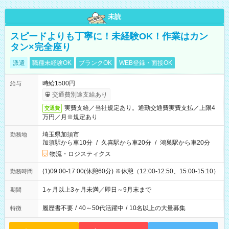
未読
スピードよりも丁寧に！未経験OK！作業はカン
タン×完全座り
派遣
職種未経験OK
ブランクOK
WEB登録・面接OK
時給1500円
給与
交通費別途支給あり
実費支給／当社規定あり。通勤交通費実費支払／上限4
交通費
万円／月※規定あり
埼玉県加須市
勤務地
加須駅から車10分
/
久喜駅から車20分
/
鴻巣駅から車20分
物流・ロジスティクス
(1)09:00-17:00(休憩60分) ※休憩（12:00-12:50、15:00-15:10）
勤務時間
1ヶ月以上3ヶ月未満／即日～9月末まで
期間
履歴書不要
/
40～50代活躍中
/
10名以上の大量募集
特徴