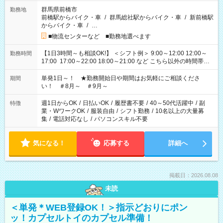
群馬県前橋市
勤務地
前橋駅からバイク・車
/
群馬総社駅からバイク・車
/
新前橋駅
からバイク・車
/
…
■物流センターなど ■勤務地選べます
【1日3時間～も相談OK!】 ＜シフト例＞ 9:00～12:00 12:00～
勤務時間
17:00 17:00～22:00 18:00～21:00 など こちら以外の時間帯も
お気軽にご相談ください！
単発1日～！ ★勤務開始日や期間はお気軽にご相談くださ
期間
い！ ＃8月～ ＃9月～
週1日からOK
/
日払いOK
/
履歴書不要
/
40～50代活躍中
/
副
特徴
業・WワークOK
/
服装自由
/
シフト勤務
/
10名以上の大量募
集
/
電話対応なし
/
パソコンスキル不要
気になる！
応募する
詳細へ
掲載日：2026.08.08
未読
＜単発＊WEB登録OK！＞指示どおりにポン
ッ！カプセルトイのカプセル準備！