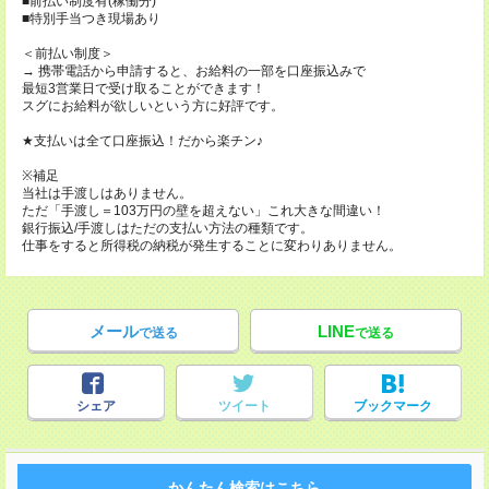
■前払い制度有(稼働分)
■特別手当つき現場あり
＜前払い制度＞
→ 携帯電話から申請すると、お給料の一部を口座振込みで
最短3営業日で受け取ることができます！
スグにお給料が欲しいという方に好評です。
★支払いは全て口座振込！だから楽チン♪
※補足
当社は手渡しはありません。
ただ「手渡し＝103万円の壁を超えない」これ大きな間違い！
銀行振込/手渡しはただの支払い方法の種類です。
仕事をすると所得税の納税が発生することに変わりありません。
メール
LINE
で送る
で送る
シェア
ツイート
ブックマーク
かんたん検索はこちら