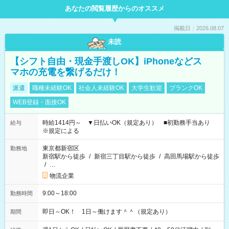
あなたの閲覧履歴からのオススメ
掲載日：2026.08.07
未読
【シフト自由・現金手渡しOK】iPhoneなどス
マホの充電を繋げるだけ！
派遣
職種未経験OK
社会人未経験OK
大学生歓迎
ブランクOK
WEB登録・面接OK
時給1414円～ ▼日払いOK（規定あり） ■初勤務手当あり
給与
※規定による
東京都新宿区
勤務地
新宿駅から徒歩
/
新宿三丁目駅から徒歩
/
高田馬場駅から徒歩
/
…
物流企業
9:00～18:00
勤務時間
即日～OK！ 1日～働けます＾＾（規定あり）
期間