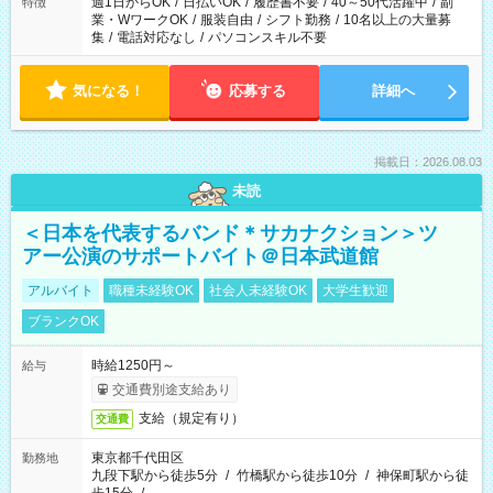
週1日からOK
/
日払いOK
/
履歴書不要
/
40～50代活躍中
/
副
特徴
業・WワークOK
/
服装自由
/
シフト勤務
/
10名以上の大量募
集
/
電話対応なし
/
パソコンスキル不要
気になる！
応募する
詳細へ
掲載日：2026.08.03
未読
＜日本を代表するバンド＊サカナクション＞ツ
アー公演のサポートバイト＠日本武道館
アルバイト
職種未経験OK
社会人未経験OK
大学生歓迎
ブランクOK
時給1250円～
給与
交通費別途支給あり
支給（規定有り）
交通費
東京都千代田区
勤務地
九段下駅から徒歩5分
/
竹橋駅から徒歩10分
/
神保町駅から徒