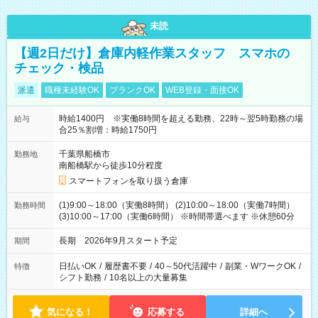
未読
【週2日だけ】倉庫内軽作業スタッフ スマホの
チェック・検品
派遣
職種未経験OK
ブランクOK
WEB登録・面接OK
時給1400円 ※実働8時間を超える勤務、22時～翌5時勤務の場
給与
合25％割増：時給1750円
千葉県船橋市
勤務地
南船橋駅から徒歩10分程度
スマートフォンを取り扱う倉庫
(1)9:00～18:00（実働8時間） (2)10:00～18:00（実働7時間）
勤務時間
(3)10:00～17:00（実働6時間） ※時間帯選べます ※休憩60分
長期 2026年9月スタート予定
期間
日払いOK
/
履歴書不要
/
40～50代活躍中
/
副業・WワークOK
/
特徴
シフト勤務
/
10名以上の大量募集
気になる！
応募する
詳細へ