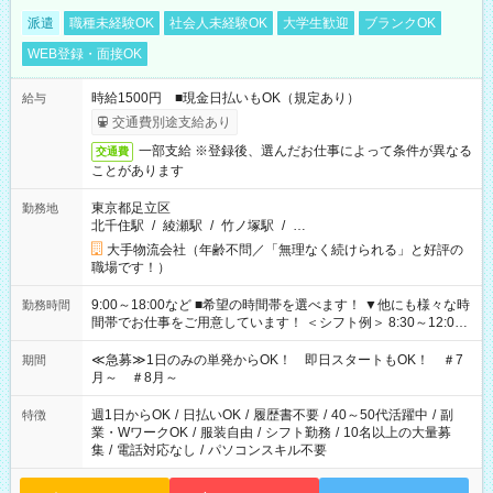
派遣
職種未経験OK
社会人未経験OK
大学生歓迎
ブランクOK
WEB登録・面接OK
時給1500円 ■現金日払いもOK（規定あり）
給与
交通費別途支給あり
一部支給 ※登録後、選んだお仕事によって条件が異なる
交通費
ことがあります
東京都足立区
勤務地
北千住駅
/
綾瀬駅
/
竹ノ塚駅
/
…
大手物流会社（年齢不問／「無理なく続けられる」と好評の
職場です！）
9:00～18:00など ■希望の時間帯を選べます！ ▼他にも様々な時
勤務時間
間帯でお仕事をご用意しています！ ＜シフト例＞ 8:30～12:00
17:00～22:00 13:00～22:00 22:00～翌6:00 など
≪急募≫1日のみの単発からOK！ 即日スタートもOK！ ＃7
期間
月～ ＃8月～
週1日からOK
/
日払いOK
/
履歴書不要
/
40～50代活躍中
/
副
特徴
業・WワークOK
/
服装自由
/
シフト勤務
/
10名以上の大量募
集
/
電話対応なし
/
パソコンスキル不要