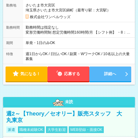
用期間なし
さいたま市大宮区
勤務地
埼玉県さいたま市大宮区錦町（最寄り駅：大宮駅）
株式会社ワンベルウッズ
勤務時間は指定なし
勤務時間
変形労働時間制 想定労働時間160時間/月 【シフト例】 ・8：00
～21：00
単発・1日のみOK
期間
週1日からOK / 日払いOK / 副業・WワークOK / 10名以上の大量
特徴
募集
気になる！
応募する
詳細へ
未読
週2～【Theory／セオリー】販売スタッフ 大
丸東京
派遣
職種未経験OK
大学生歓迎
WEB登録・面接OK