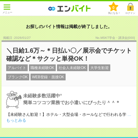
0
メニュー
気になる！
ログイン
お探しのバイト情報は掲載が終了しました。
掲載日 :2026
/
01
/
27
No.MSKT学会・講演会[000]
＼日給1.6万～＊日払い〇／展示会でチケット
確認など＊サクッと単発OK！
アルバイト
職種未経験OK
社会人未経験OK
大学生歓迎
ブランクOK
WEB登録・面接OK
未経験多数活躍中°
簡単コツコツ業務でお小遣いにぴったり＾＾＊
【未経験さん歓迎！】ホテル・大型会場・ホールなどで行われる学
...
もっとみる