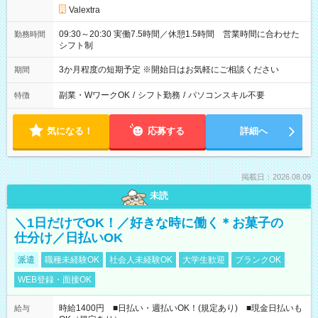
Valextra
09:30～20:30 実働7.5時間／休憩1.5時間 営業時間に合わせた
勤務時間
シフト制
3か月程度の短期予定 ※開始日はお気軽にご相談ください
期間
副業・WワークOK
/
シフト勤務
/
パソコンスキル不要
特徴
気になる！
応募する
詳細へ
掲載日：2026.08.09
未読
＼1日だけでOK！／好きな時に働く＊お菓子の
仕分け／日払いOK
派遣
職種未経験OK
社会人未経験OK
大学生歓迎
ブランクOK
WEB登録・面接OK
時給1400円 ■日払い・週払いOK！(規定あり) ■現金日払いも
給与