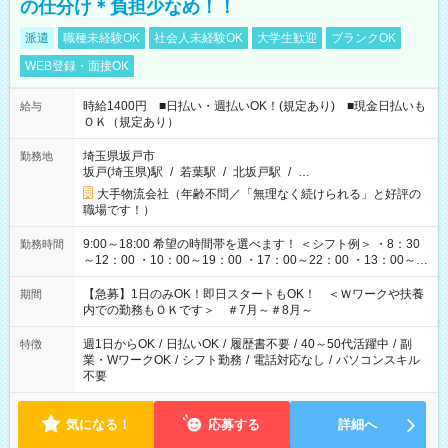
の仕分け＊負担少なめ！！
派遣
職種未経験OK
社会人未経験OK
大学生歓迎
ブランクOK
WEB登録・面接OK
時給1400円 ■日払い・週払いOK！(規定あり) ■現金日払いも
給与
ＯＫ（規定あり）
埼玉県坂戸市
勤務地
坂戸(埼玉県)駅
/
若葉駅
/
北坂戸駅
/
…
大手物流会社（年齢不問／「無理なく続けられる」と好評の
職場です！）
9:00～18:00 希望の時間帯を選べます！ ＜シフト例＞ ・8：30
勤務時間
～12：00 ・10：00～19：00 ・17：00～22：00 ・13：00～
22：00 ・22：00～翌6：00 など
【急募】1日のみOK！即日スタートもOK！ ＜Ｗワークや扶養
期間
内での勤務もＯＫです＞ ＃7月～＃8月～
週1日からOK
/
日払いOK
/
履歴書不要
/
40～50代活躍中
/
副
特徴
業・WワークOK
/
シフト勤務
/
電話対応なし
/
パソコンスキル
不要
気になる！
応募する
詳細へ