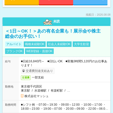
掲載日：2026.08.08
未読
＜1日～OK！＞あの有名企業も！展示会や株主
総会のお手伝い！
アルバイト
職種未経験OK
社会人未経験OK
大学生歓迎
ブランクOK
WEB登録・面接OK
■日給16,840円～ ■日払いOK ■実働3時間5,120円のお仕事あ
給与
ります！
交通費別途支給あり
一部支給
交通費
東京都千代田区
勤務地
東京駅
/
水道橋駅
/
有楽町駅
/
…
株式会社マッシュ
■シフト例 ・07:00～19:30 ・09:00～12:00 ・10:00～17:00 ・
勤務時間
18:00～23:00 ・19:00～07:00 ・20:00～09:00 ・22:00～06:00
etc ★最短で3時間で5,120円のお仕事から 15時間で2万円近く稼