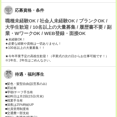
応募資格・条件
職種未経験OK / 社会人未経験OK / ブランクOK /
大学生歓迎 / 10名以上の大量募集 / 履歴書不要 / 副
業・WワークOK / WEB登録・面接OK
★未経験OK！
★必要な経験や資格は一切ありません！
★100名以上の大量募集！！
★今年卒業予定の高校生歓迎！（卒業式の次の日からお仕事可能です！）
※1年生、2年生はごめんなさい。
待遇・福利厚生
■髪色・髪型自由(設営系のみ)
■昇給有
■早朝/チーフ手当有
■給料日は月2回(15日/月末)
■残業手当有
■深夜は25%時給UP
■社員登用制度有
■交通費一部支給