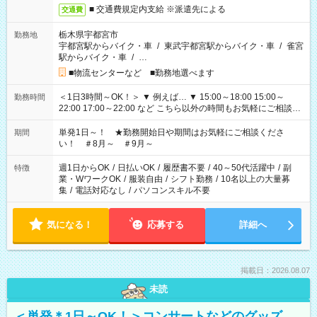
■ 交通費規定内支給 ※派遣先による
交通費
栃木県宇都宮市
勤務地
宇都宮駅からバイク・車
/
東武宇都宮駅からバイク・車
/
雀宮
駅からバイク・車
/
…
■物流センターなど ■勤務地選べます
＜1日3時間～OK！＞ ▼ 例えば… ▼ 15:00～18:00 15:00～
勤務時間
22:00 17:00～22:00 など こちら以外の時間もお気軽にご相談く
ださい！
単発1日～！ ★勤務開始日や期間はお気軽にご相談くださ
期間
い！ ＃8月～ ＃9月～
週1日からOK
/
日払いOK
/
履歴書不要
/
40～50代活躍中
/
副
特徴
業・WワークOK
/
服装自由
/
シフト勤務
/
10名以上の大量募
集
/
電話対応なし
/
パソコンスキル不要
気になる！
応募する
詳細へ
掲載日：2026.08.07
未読
＜単発＊1日～OK！＞コンサートなどのグッズ