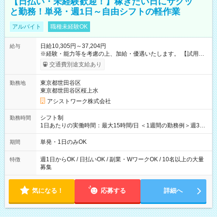
【日払い・未経験歓迎！】稼ぎたい日にサクッ
と勤務！単発・週1日～自由シフトの軽作業
アルバイト
職種未経験OK
日給10,305円～37,204円
給与
※経験・能力等を考慮の上、加給・優遇いたします。 【試用期
間】試用期間なし
交通費別途支給あり
東京都世田谷区
勤務地
東京都世田谷区桜上水
アシストワーク株式会社
シフト制
勤務時間
1日あたりの実働時間：最大15時間/日 ＜1週間の勤務例＞週3回
勤務 勤務：月・水・金 休み：火・木・土・日 好きな時にお仕事
可能です！ ※1日あたりの最大実働時間は日勤、夜勤共に勤務し
単発・1日のみOK
期間
た時間になります。
週1日からOK / 日払いOK / 副業・WワークOK / 10名以上の大量
特徴
募集
気になる！
応募する
詳細へ