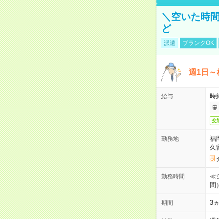
＼空いた時間
ど
派遣
ブランクOK
週1日～
時
給与
交
福
勤務地
久
≪シ
勤務時間
間
3
期間