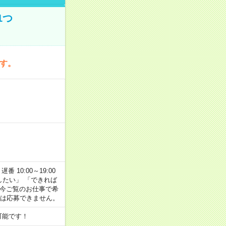
1つ
です。
番 10:00～19:00
がしたい」 「できれば
 今ご覧のお仕事で希
合は応募できません。
可能です！