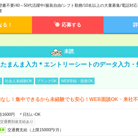
歴書不要
/
40～50代活躍中
/
服装自由
/
シフト勤務
/
10名以上の大量募集
/
電話対応
要
なる！
応募する
詳
未読
たまんま入力＊エントリーシートのデータ入力・
K
社会人未経験OK
ブランクOK
WEB登録・面接OK
なし！集中できるから未経験でも安心！WEB面談OK・来社
給1600円 ＊日払いOK
交通費別途支給あり
交通費支給（上限15000円/月）
通費