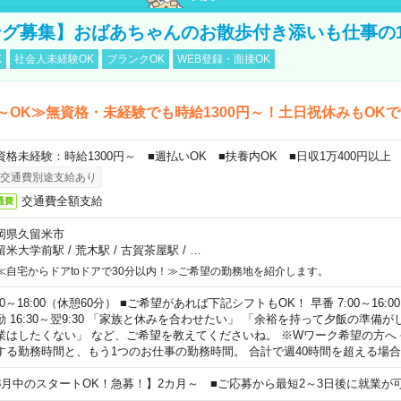
グ募集】おばあちゃんのお散歩付き添いも仕事の
K
社会人未経験OK
ブランクOK
WEB登録・面接OK
～OK≫無資格・未経験でも時給1300円～！土日祝休みもOK
資格未経験：時給1300円～ ■週払いOK ■扶養内OK ■日収1万400円以上
交通費別途支給あり
交通費全額支給
通費
岡県久留米市
留米大学前駅
/
荒木駅
/
古賀茶屋駅
/
…
≪自宅からドアtoドアで30分以内！≫ご希望の勤務地を紹介します。
00～18:00（休憩60分） ■ご希望があれば下記シフトもOK！ 早番 7:00～16:00 遅
勤 16:30～翌9:30 「家族と休みを合わせたい」 「余裕を持って夕飯の準備
業はしたくない」 など、ご希望を教えてくださいね。 ※Wワーク希望の方へ
する勤務時間と、もう1つのお仕事の勤務時間。 合計で週40時間を超える場
8月中のスタートOK！急募！】2カ月～ ■ご応募から最短2～3日後に就業が