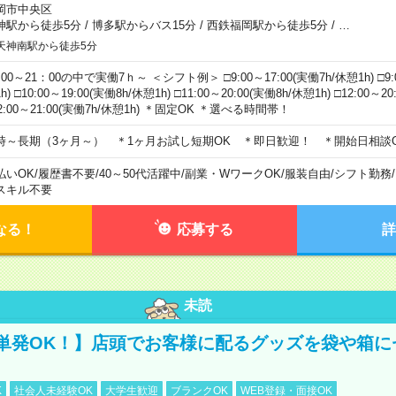
岡市中央区
神駅から徒歩5分
/
博多駅からバス15分
/
西鉄福岡駅から徒歩5分
/
…
天神南駅から徒歩5分
00～21：00の中で実働7ｈ～ ＜シフト例＞ □9:00～17:00(実働7h/休憩1h) □9:0
h) □10:00～19:00(実働8h/休憩1h) □11:00～20:00(実働8h/休憩1h) □12:00～2
2:00～21:00(実働7h/休憩1h) ＊固定OK ＊選べる時間帯！
時～長期（3ヶ月～） ＊1ヶ月お試し短期OK ＊即日歓迎！ ＊開始日相談
払いOK
/
履歴書不要
/
40～50代活躍中
/
副業・WワークOK
/
服装自由
/
シフト勤務
/
スキル不要
なる！
応募する
詳
未読
単発OK！】店頭でお客様に配るグッズを袋や箱に
K
社会人未経験OK
大学生歓迎
ブランクOK
WEB登録・面接OK