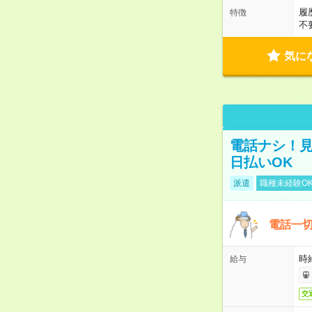
履
特徴
不
気に
電話ナシ！見
日払いOK
派遣
職種未経験O
電話一切
時
給与
交