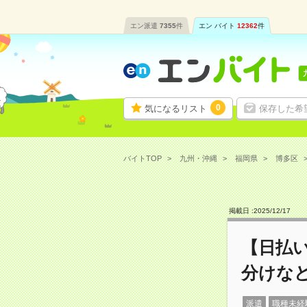
エン派遣
7355
件
エン バイト
12362
件
0
気になるリスト
保存した希
バイトTOP
九州・沖縄
福岡県
博多区
掲載日 :
2025
/
12
/
17
【日払
分けな
派遣
職種未経