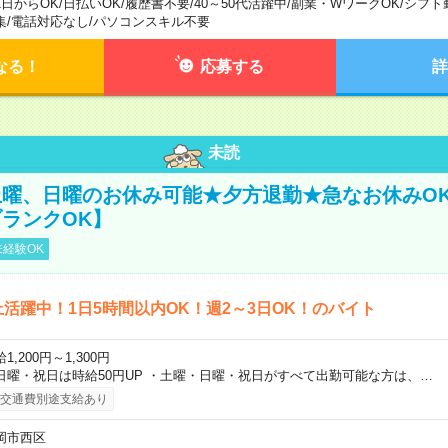
1日からOK
/
日払いOK
/
履歴書不要
/
40～50代活躍中
/
副業・WワークOK
/
シフト
集
/
電話対応なし
/
パソコンスキル不要
なる！
応募する
詳
未読
曜、日曜のお休み可能★夕方退勤★急なお休みO
ランクOK】
経験OK
上活躍中！1日5時間以内OK！週2～3日OK！のバイト
1,200円～1,300円
日曜・祝日は時給50円UP ・土曜・日曜・祝日がすべて出勤可能な方は、…
交通費別途支給あり
岡市西区