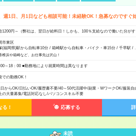
、週1日、月1日なども相談可能！未経験OK！急募なのですぐ
給1200円～（弊社は、翌日が給料日！しかも、100％支給なので働いた分が
岡市東区
塚(福岡県)駅から自転車10分
/
箱崎駅から自転車・バイク・車15分
/
千早駅
/
香椎浜や箱崎など、お仕事先は沢山！
：00～18：00 ■勤務地により就業時間は異なります
発での勤務OK！
1日からOK
/
日払いOK
/
履歴書不要
/
40～50代活躍中
/
副業・WワークOK
/
服装自
上の大量募集
/
電話対応なし
/
パソコンスキル不要
なる！
応募する
詳
未読