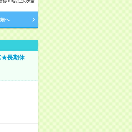
勤務
/
10名以上の大量
細へ
K★長期休