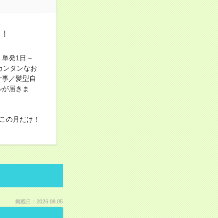
中！
単発1日～
カンタンなお
仕事／髪型自
ルが届きま
この月だけ！
掲載日：2026.08.05