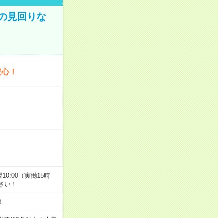
での見回りな
安心！
翌10:00（実働15時
さい！
！