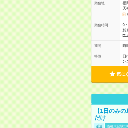
福
勤務地
天
9：
勤務時間
憩1
□1
随
期間
日
特徴
ン
気に
【1日のみの
だけ
派遣
職種未経験O