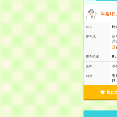
単発1日
時
給与
福
勤務地
貝
9
勤務時間
単
期間
週
特徴
以
気に