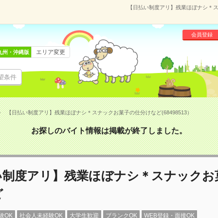
【日払い制度アリ】残業ほぼナシ＊スナ
会員登録
エリア変更
九州・沖縄版
望条件
【日払い制度アリ】残業ほぼナシ＊スナックお菓子の仕分けなど(68498513）
お探しのバイト情報は掲載が終了しました。
い制度アリ】残業ほぼナシ＊スナックお
ど
験OK
社会人未経験OK
大学生歓迎
ブランクOK
WEB登録・面接OK