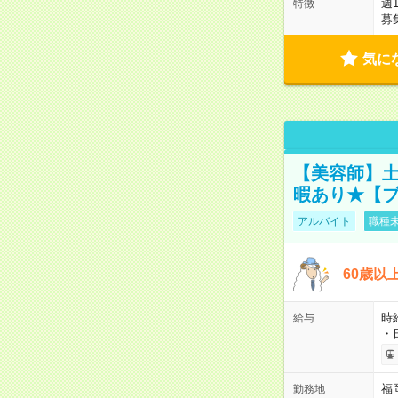
週
特徴
募
気に
【美容師】土
暇あり★【ブ
アルバイト
職種未
60歳以
時給
給与
・
福
勤務地