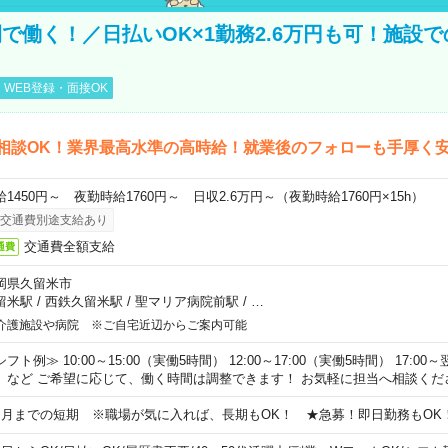
で働く！／日払いOK×1勤務2.6万円も可！施設
WEB登録・面接OK
相談OK！業界最高水準の高時給！就業後のフォローも手厚く
給1450円～ 夜勤時給1760円～ 日収2.6万円～（夜勤時給1760円×15h）
交通費別途支給あり
交通費全額支給
通費
岡県久留米市
留米駅
/
西鉄久留米駅
/
聖マリア病院前駅
/
…
介護施設や病院 ※ご自宅近辺からご案内可能
フト例≫ 10:00～15:00（実働5時間） 12:00～17:00（実働5時間） 17:00～
）など ご希望に応じて、働く時間は調整できます！ お気軽に担当へ相談くだ
ヵ月までの短期 ※職場が気に入れば、長期もOK！ ★急募！即日勤務もOK