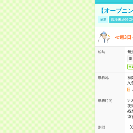
【オープニン
派遣
職種未経験O
≪週3日
無
給与
交
福
勤務地
久
9:
勤務時間
夜
残
望
【
期間