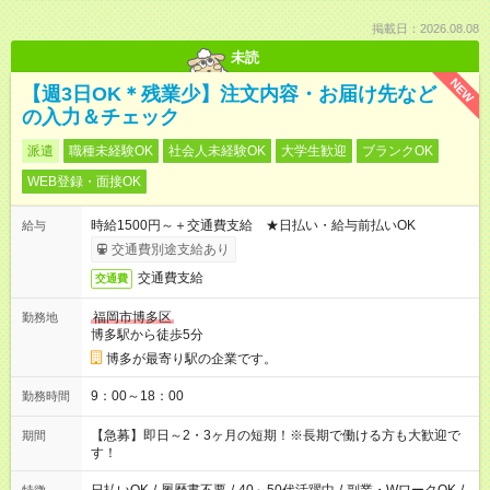
掲載日：2026.08.08
未読
NEW
【週3日OK＊残業少】注文内容・お届け先など
の入力＆チェック
派遣
職種未経験OK
社会人未経験OK
大学生歓迎
ブランクOK
WEB登録・面接OK
時給1500円～＋交通費支給 ★日払い・給与前払いOK
給与
交通費別途支給あり
交通費支給
交通費
福岡市博多区
勤務地
博多駅から徒歩5分
博多が最寄り駅の企業です。
9：00～18：00
勤務時間
【急募】即日～2・3ヶ月の短期！※長期で働ける方も大歓迎で
期間
す！