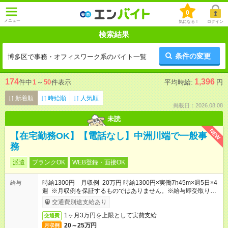
0
メニュー
気になる！
ログイン
検索結果
条件の変更
博多区で事務・オフィスワーク系のバイト一覧
174
1,396
件中
1
～
50
件表示
平均時給:
円
新着順
時給順
人気順
掲載日：2026.08.08
未読
NEW
【在宅勤務OK】【電話なし】中洲川端で一般事
務
派遣
ブランクOK
WEB登録・面接OK
時給1300円 月収例 20万円 時給1300円×実働7h45m×週5日×4
給与
週 ※月収例を保証するものではありません。※給与即受取りサ
ービス利用可（利用条件有）
交通費別途支給あり
1ヶ月3万円を上限として実費支給
交通費
20～25万円
月収例