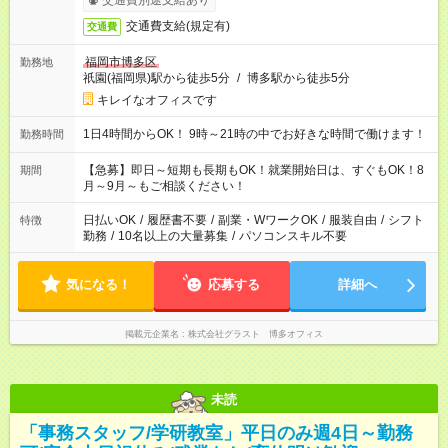
交通費別途支給あり
交通費支給(規定有)
交通費
福岡市博多区
勤務地
祇園(福岡県)駅から徒歩5分
/
博多駅から徒歩5分
キレイなオフィスです
1日4時間からOK！ 9時～21時の中でお好きな時間で働けます！
勤務時間
【急募】即日～短期も長期もOK！就業開始日は、すぐもOK！8
期間
月～9月～もご相談ください！
日払いOK
/
履歴書不要
/
副業・WワークOK
/
服装自由
/
シフト
特徴
勤務
/
10名以上の大量募集
/
パソコンスキル不要
気になる！
応募する
詳細へ
掲載元企業名
株式会社グラスト 博多オフィス
未読
「事務スタッフ/学研教室」平日のみ週4日～勤務