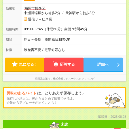
福岡市博多区
勤務地
中洲川端駅から徒歩2分
/
天神駅から徒歩8分
通信サ－ビス業
09:00-17:45（休憩60分）実働7時間45分
勤務時間
即日～長期 ※開始日相談OK
期間
履歴書不要
/
電話対応なし
特徴
気になる！
応募する
詳細へ
掲載元企業名
株式会社リクルートスタッフィング
興味のあるバイト
は、とりあえず保存しよう♪
保存した求人は、後からまとめて応募できるよ。
企業からアプローチが届くことも！
掲載日：2026.08.08
未読