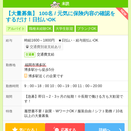
未読
NEW
【大量募集】 100名 / 元気に保険内容の確認を
するだけ！日払いOK
アルバイト
職種未経験OK
大学生歓迎
ブランクOK
時給1600～1800円 ★日払い・給与前払いOK
給与
交通費別途支給あり
交通費支給
交通費
福岡市博多区
勤務地
博多駅から徒歩5分
博多駅近くの企業です
9：00～18：00 10：00～19：00 11：00～20:00
勤務時間
【急募】即日～2・3ヶ月の短期！※長期で働ける方も大歓迎で
期間
す！
履歴書不要
/
副業・WワークOK
/
服装自由
/
シフト勤務
/
10名
特徴
以上の大量募集
気になる！
応募する
詳細へ