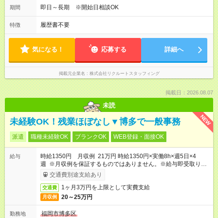
即日～長期 ※開始日相談OK
期間
履歴書不要
特徴
気になる！
応募する
詳細へ
掲載元企業名
株式会社リクルートスタッフィング
掲載日：2026.08.07
未読
NEW
未経験OK！残業ほぼなし▼博多で一般事務
派遣
職種未経験OK
ブランクOK
WEB登録・面接OK
時給1350円 月収例 21万円 時給1350円×実働8h×週5日×4
給与
週 ※月収例を保証するものではありません。※給与即受取りサ
ービス利用可（利用条件有）
交通費別途支給あり
1ヶ月3万円を上限として実費支給
交通費
20～25万円
月収例
福岡市博多区
勤務地