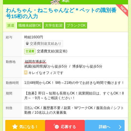
未読
NEW
わんちゃん・ねこちゃんなど＊ペットの識別番
号15桁の入力
派遣
職種未経験OK
大学生歓迎
ブランクOK
時給1600円
給与
交通費別途支給あり
交通費支給(規定有)
交通費
福岡市博多区
勤務地
祇園(福岡県)駅から徒歩5分
/
博多駅から徒歩5分
キレイなオフィスです
1日4時間からOK！ 9時～21時の中でお好きな時間で働けます！
勤務時間
【急募】即日～短期も長期もOK！就業開始日は、すぐもOK！8
期間
月～・9月～もご相談ください！
日払いOK
/
履歴書不要
/
副業・WワークOK
/
服装自由
/
シフト
特徴
勤務
/
10名以上の大量募集
気になる！
応募する
詳細へ