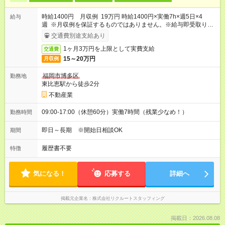
時給1400円 月収例 19万円 時給1400円×実働7h×週5日×4
給与
週 ※月収例を保証するものではありません。※給与即受取りサ
ービス利用可（利用条件有）
交通費別途支給あり
1ヶ月3万円を上限として実費支給
交通費
15～20万円
月収例
福岡市博多区
勤務地
東比恵駅から徒歩2分
不動産業
09:00-17:00（休憩60分）実働7時間（残業少なめ！）
勤務時間
即日～長期 ※開始日相談OK
期間
履歴書不要
特徴
気になる！
応募する
詳細へ
掲載元企業名
株式会社リクルートスタッフィング
掲載日：2026.08.08