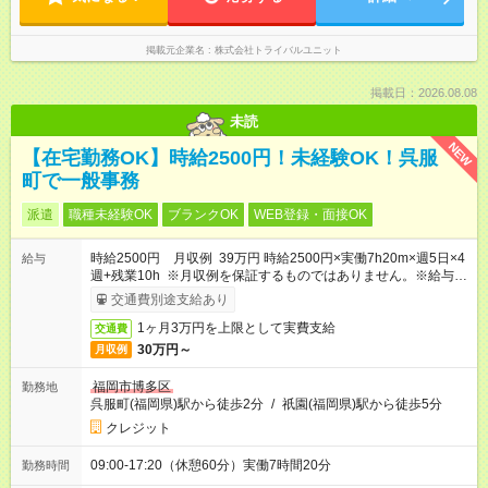
掲載元企業名
株式会社トライバルユニット
掲載日：2026.08.08
未読
NEW
【在宅勤務OK】時給2500円！未経験OK！呉服
町で一般事務
派遣
職種未経験OK
ブランクOK
WEB登録・面接OK
時給2500円 月収例 39万円 時給2500円×実働7h20m×週5日×4
給与
週+残業10h ※月収例を保証するものではありません。※給与即
受取りサービス利用可（利用条件有）
交通費別途支給あり
1ヶ月3万円を上限として実費支給
交通費
30万円～
月収例
福岡市博多区
勤務地
呉服町(福岡県)駅から徒歩2分
/
祇園(福岡県)駅から徒歩5分
クレジット
09:00-17:20（休憩60分）実働7時間20分
勤務時間