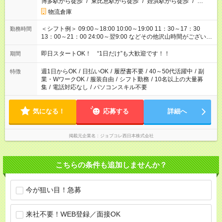
博多駅から徒歩
/
東比恵駅から徒歩
/
姪浜駅から徒歩
/
…
物流倉庫
＜シフト例＞ 09:00～18:00 10:00～19:00 11：30～17：30
勤務時間
13：00～21：00 24:00～翌9:00 などその他沢山時間がございま
す！
即日スタートOK！ “1日だけ”も大歓迎です！！
期間
週1日からOK
/
日払いOK
/
履歴書不要
/
40～50代活躍中
/
副
特徴
業・WワークOK
/
服装自由
/
シフト勤務
/
10名以上の大量募
集
/
電話対応なし
/
パソコンスキル不要
気になる！
応募する
詳細へ
掲載元企業名
ジョブコレ西日本株式会社
こちらの条件も追加しませんか？
今が狙い目！急募
来社不要！WEB登録／面接OK