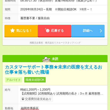
08:50-17:30（休憩50分）実働7時間50分（残業少なめ！）
勤務時間
2026年08月24日～長期 ※開始日相談OK ※8月～！
期間
履歴書不要
/
服装自由
特徴
気になる！
応募する
詳細へ
掲載元企業名
株式会社リクルートスタッフィング
未読
カスタマーサポート事務★未来の医療を支えるお
仕事★落ち着いた職場
アルバイト
職種未経験OK
時給1,200円～1,200円
給与
【試用期間】試用期間あり 試用期間の長さ：3ヶ月 雇用形態、
給与は本採用時と同じです。
交通費別途支給あり
福岡市博多区
勤務地