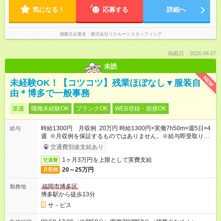
気になる！
応募する
詳細へ
掲載元企業名
株式会社リクルートスタッフィング
掲載日：2026.08.07
未読
NEW
未経験OK！【コツコツ】残業ほぼなし▼服装自
由＊博多で一般事務
派遣
職種未経験OK
ブランクOK
WEB登録・面接OK
時給1300円 月収例 20万円 時給1300円×実働7h50m×週5日×4
給与
週 ※月収例を保証するものではありません。※給与即受取りサ
ービス利用可（利用条件有）
交通費別途支給あり
1ヶ月3万円を上限として実費支給
交通費
20～25万円
月収例
福岡市博多区
勤務地
博多駅から徒歩13分
サ－ビス