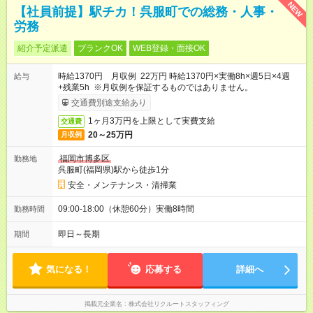
NEW
【社員前提】駅チカ！呉服町での総務・人事・
労務
紹介予定派遣
ブランクOK
WEB登録・面接OK
時給1370円 月収例 22万円 時給1370円×実働8h×週5日×4週
給与
+残業5h ※月収例を保証するものではありません。
交通費別途支給あり
1ヶ月3万円を上限として実費支給
交通費
20～25万円
月収例
福岡市博多区
勤務地
呉服町(福岡県)駅から徒歩1分
安全・メンテナンス・清掃業
09:00-18:00（休憩60分）実働8時間
勤務時間
即日～長期
期間
気になる！
応募する
詳細へ
掲載元企業名
株式会社リクルートスタッフィング