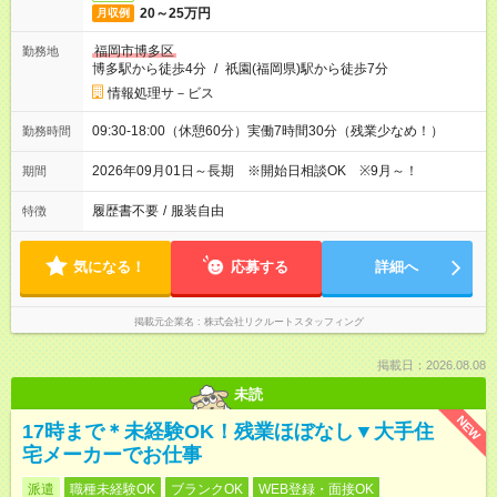
20～25万円
月収例
福岡市博多区
勤務地
博多駅から徒歩4分
/
祇園(福岡県)駅から徒歩7分
情報処理サ－ビス
09:30-18:00（休憩60分）実働7時間30分（残業少なめ！）
勤務時間
2026年09月01日～長期 ※開始日相談OK ※9月～！
期間
履歴書不要
/
服装自由
特徴
気になる！
応募する
詳細へ
掲載元企業名
株式会社リクルートスタッフィング
掲載日：2026.08.08
未読
NEW
17時まで＊未経験OK！残業ほぼなし▼大手住
宅メーカーでお仕事
派遣
職種未経験OK
ブランクOK
WEB登録・面接OK