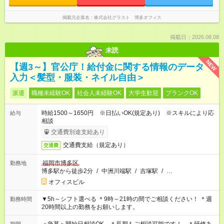
掲載元企業名
株式会社グラスト 博多オフィス
掲載日：2026.08.08
未読
NEW
【週3～】官公庁！給付金に関する情報のデータ
入力＜髪型・服装・ネイル自由＞
派遣
職種未経験OK
社会人未経験OK
大学生歓迎
ブランクOK
時給1500～1650円 ※日払いOK(規定あり) ※スキルにより応
給与
相談
交通費別途支給あり
交通費支給（規定あり）
交通費
福岡市博多区
勤務地
博多駅から徒歩2分
/
中洲川端駅
/
吉塚駅
/
…
オフィスビル
▼5h～シフト選べる ＊9時～21時の間でご相談ください！ ＊週
勤務時間
20時間以上の勤務をお願いします。