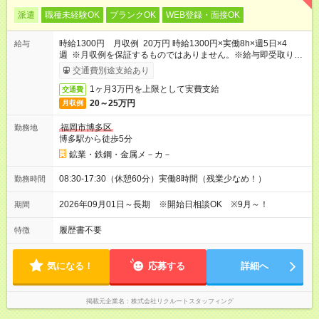
派遣
職種未経験OK
ブランクOK
WEB登録・面接OK
時給1300円 月収例 20万円 時給1300円×実働8h×週5日×4
給与
週 ※月収例を保証するものではありません。※給与即受取りサ
ービス利用可（利用条件有）
交通費別途支給あり
1ヶ月3万円を上限として実費支給
交通費
20～25万円
月収例
福岡市博多区
勤務地
博多駅から徒歩5分
鉱業・鉄鋼・金属メ－カ－
08:30-17:30（休憩60分）実働8時間（残業少なめ！）
勤務時間
2026年09月01日～長期 ※開始日相談OK ※9月～！
期間
履歴書不要
特徴
気になる！
応募する
詳細へ
掲載元企業名
株式会社リクルートスタッフィング