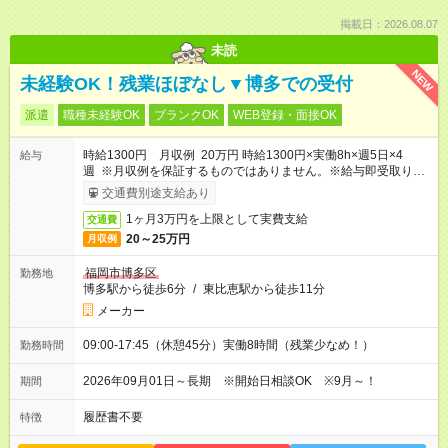
掲載日：2026.08.07
未読
NEW
未経験OK！残業ほぼなし▼博多での受付
派遣
職種未経験OK
ブランクOK
WEB登録・面接OK
時給1300円 月収例 20万円 時給1300円×実働8h×週5日×4
給与
週 ※月収例を保証するものではありません。※給与即受取りサ
ービス利用可（利用条件有）
交通費別途支給あり
1ヶ月3万円を上限として実費支給
交通費
20～25万円
月収例
福岡市博多区
勤務地
博多駅から徒歩6分
/
東比恵駅から徒歩11分
メーカー
09:00-17:45（休憩45分）実働8時間（残業少なめ！）
勤務時間
2026年09月01日～長期 ※開始日相談OK ※9月～！
期間
履歴書不要
特徴