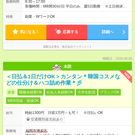
9:30～17:00
勤務時間
実働時間：6時間30分/日 平日のみ、週5日勤務 ※土日祝休み
勤務時間：9:30-17:00 （実働6時間30分、休憩1時間） 期間：
2026年7月1日～2026年11月30日
副業・WワークOK
特徴
気になる！
応募する
詳細へ
掲載元企業名
株式会社アイヴィジット
掲載日：2026.08.08
未読
NEW
＜日払＆1日だけOK＞カンタン＊韓国コスメな
どの仕分け＆ハコ詰め作業＊彡
派遣
職種未経験OK
社会人未経験OK
大学生歓迎
ブランクOK
WEB登録・面接OK
時給1300円 日収1万円～も可！ ※日払いOK
給与
交通費別途支給あり
福岡市博多区
勤務地