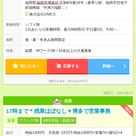
福岡県
福岡市博多区
店屋町6番18号（最寄り駅：福岡市営地下
鉄箱崎線「中洲川端駅」）
株式会社UNICS
シフト制
勤務時間
1日あたりの実働時間：最大8時間/日 平日週5日、9:00～
17:30（実働7.5時間）が基本です。 ※基本は土日祝休み 業務に
慣れてきましたら、9:00～20:00間のシフト勤務や、 土曜出勤
春・夏・冬休み期間限定
期間
（平日振替休日あり）をお願いする場合があります。 完全週休2
日制は維持されますのでご安心ください。 勤務時間はご希望を
副業・WワークOK / 10名以上の大量募集
特徴
考慮します。お気軽にご相談ください。
気になる！
応募する
詳細へ
掲載元企業名
株式会社UNICS
掲載日：2026.08.07
未読
NEW
17時まで＊残業ほぼなし▼博多で営業事務
派遣
ブランクOK
WEB登録・面接OK
時給1400円 月収例 19万円 時給1400円×実働7h×週5日×4
給与