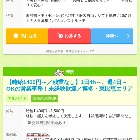
＜急募＞開始日相談OK ＊長期もご相談可能です！ ＊研修あ
期間
りで安心！
履歴書不要
/
40～50代活躍中
/
服装自由
/
シフト勤務
/
10名以
特徴
上の大量募集
/
パソコンスキル不要
気になる！
応募する
詳細へ
掲載元企業名
株式会社ネオキャリア
未読
【時給1400円～／残業なし】1日4h～、週4日～
OKの営業事務！未経験歓迎／博多・東比恵エリア
アルバイト
職種未経験OK
時給1,400円～1,500円
給与
経験・能力を考慮して決定します。 【試用期間】試用期間なし
交通費別途支給あり
福岡市博多区
勤務地
福岡県
福岡市博多区
比恵町3-25（最寄り駅：福岡市営地下鉄空