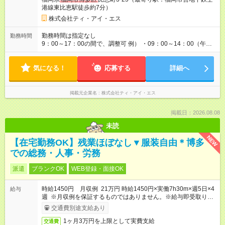
港線東比恵駅徒歩約7分）
株式会社ティ・アイ・エス
勤務時間は指定なし
勤務時間
9：00～17：00の間で、調整可 例） ・09：00～14：00（午後
からは家事に） ・10：00～16：00（朝はゆっくりスタート）
・13：00～17：00（午後から短時間で） ◎週4日～5日程度の勤
気になる！
務で、ご希望に合わせて調整します。 ◎今週は子供の行事で…
応募する
詳細へ
といったお休みも、お気軽にご相談ください。
掲載元企業名
株式会社ティ・アイ・エス
掲載日：2026.08.08
未読
NEW
【在宅勤務OK】残業ほぼなし▼服装自由＊博多
での総務・人事・労務
派遣
ブランクOK
WEB登録・面接OK
時給1450円 月収例 21万円 時給1450円×実働7h30m×週5日×4
給与
週 ※月収例を保証するものではありません。※給与即受取りサ
ービス利用可（利用条件有）
交通費別途支給あり
1ヶ月3万円を上限として実費支給
交通費