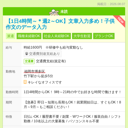
掲載日：2026.08.07
未読
NEW
【1日4時間～＊週2～OK】文章入力多め！子供
作文のデータ入力
派遣
職種未経験OK
社会人未経験OK
大学生歓迎
ブランクOK
時給1600円 ※研修中も給与変動なし
給与
交通費別途支給あり
交通費支給(規定有)
交通費
福岡市博多区
勤務地
竹下駅から徒歩5分
キレイなオフィスです
1日4時間からOK！ 9時～21時の中でお好きな時間で働けます！
勤務時間
【急募】即日～短期も長期もOK！就業開始日は、すぐもOK！8
期間
月～9月～もご相談ください！
日払いOK
/
履歴書不要
/
副業・WワークOK
/
服装自由
/
シフト
特徴
勤務
/
10名以上の大量募集
/
パソコンスキル不要