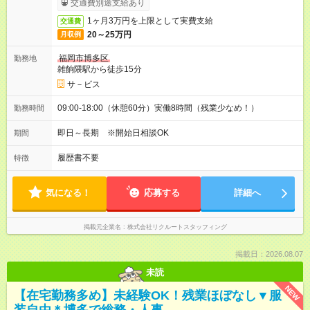
交通費別途支給あり
1ヶ月3万円を上限として実費支給
交通費
20～25万円
月収例
福岡市博多区
勤務地
雑餉隈駅から徒歩15分
サ－ビス
09:00-18:00（休憩60分）実働8時間（残業少なめ！）
勤務時間
即日～長期 ※開始日相談OK
期間
履歴書不要
特徴
気になる！
応募する
詳細へ
掲載元企業名
株式会社リクルートスタッフィング
掲載日：2026.08.07
未読
NEW
【在宅勤務多め】未経験OK！残業ほぼなし▼服