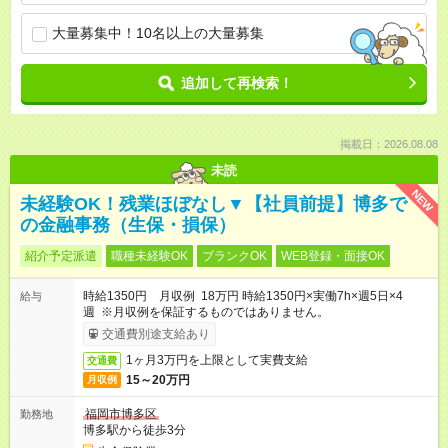
大量募集中！10名以上の大量募集
追加して再検索！
掲載日：2026.08.08
未読
NEW
未経験OK！残業ほぼなし▼【社員前提】博多で
の金融事務（生保・損保）
紹介予定派遣
職種未経験OK
ブランクOK
WEB登録・面接OK
時給1350円 月収例 18万円 時給1350円×実働7h×週5日×4
給与
週 ※月収例を保証するものではありません。
交通費別途支給あり
1ヶ月3万円を上限として実費支給
交通費
15～20万円
月収例
福岡市博多区
勤務地
博多駅から徒歩3分