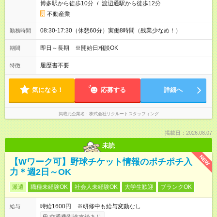
博多駅から徒歩10分
/
渡辺通駅から徒歩12分
不動産業
08:30-17:30（休憩60分）実働8時間（残業少なめ！）
勤務時間
即日～長期 ※開始日相談OK
期間
履歴書不要
特徴
気になる！
応募する
詳細へ
掲載元企業名
株式会社リクルートスタッフィング
掲載日：2026.08.07
未読
NEW
【Wワーク可】野球チケット情報のポチポチ入
力＊週2日～OK
派遣
職種未経験OK
社会人未経験OK
大学生歓迎
ブランクOK
時給1600円 ※研修中も給与変動なし
給与