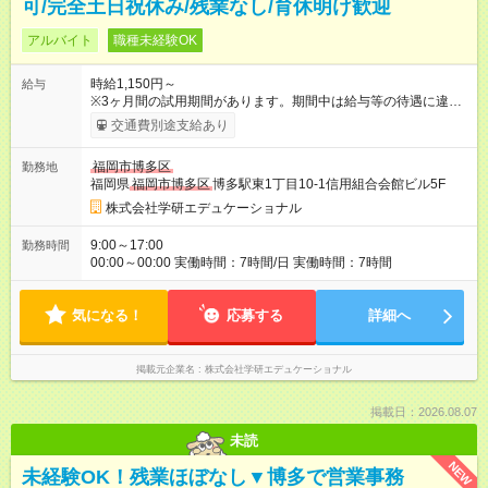
可/完全土日祝休み/残業なし/育休明け歓迎
アルバイト
職種未経験OK
時給1,150円～
給与
※3ヶ月間の試用期間があります。期間中は給与等の待遇に違い
はありません。 【試用期間】試用期間あり 試用期間の長さ：3
交通費別途支給あり
ヶ月 雇用形態、給与は本採用時と同じです。
福岡市博多区
勤務地
福岡県
福岡市博多区
博多駅東1丁目10-1信用組合会館ビル5F
株式会社学研エデュケーショナル
9:00～17:00
勤務時間
00:00～00:00 実働時間：7時間/日 実働時間：7時間
気になる！
応募する
詳細へ
掲載元企業名
株式会社学研エデュケーショナル
掲載日：2026.08.07
未読
NEW
未経験OK！残業ほぼなし▼博多で営業事務