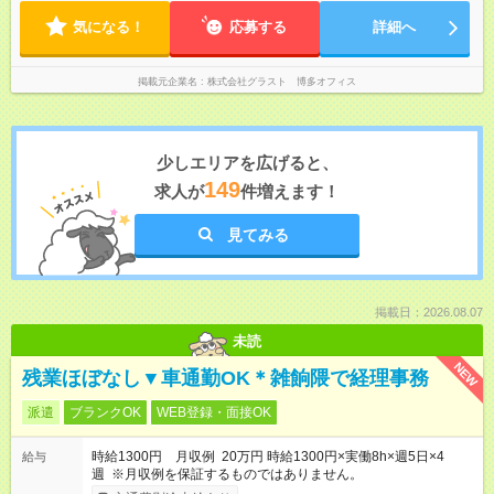
気になる！
応募する
詳細へ
掲載元企業名
株式会社グラスト 博多オフィス
少しエリアを広げると、
149
求人が
件増えます！
見てみる
掲載日：2026.08.07
未読
NEW
残業ほぼなし▼車通勤OK＊雑餉隈で経理事務
派遣
ブランクOK
WEB登録・面接OK
時給1300円 月収例 20万円 時給1300円×実働8h×週5日×4
給与
週 ※月収例を保証するものではありません。