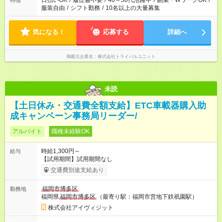
日払いOK
/
履歴書不要
/
40～50代活躍中
/
副業・WワークOK
/
特徴
服装自由
/
シフト勤務
/
10名以上の大量募集
気になる！
応募する
詳細へ
掲載元企業名
株式会社トライバルユニット
未読
【土日休み・交通費全額支給】ETC車載器購入助
成キャンペーン事務局リーダー/
アルバイト
職種未経験OK
時給1,300円～
給与
【試用期間】試用期間なし
交通費別途支給あり
福岡市博多区
勤務地
福岡県
福岡市博多区
（最寄り駅：福岡市営地下鉄祇園駅）
株式会社アイヴィジット