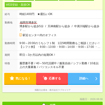
WEB登録・面接OK
時給1400円 ★週払いOK
給与
福岡市博多区
勤務地
博多駅から徒歩5分
/
天神南駅から徒歩
/
中洲川端駅から徒歩
/
…
駅近センター内のオフィス
9:00～20:00のうちシフト制 1日5時間勤務もご相談ください！
勤務時間
【シフト例】 ・9:00～13:00 ・9:00～14:00 ・9:00～17:00 ・
9:00～18:00 ・11:00～20:00 ・12:00～20:00 ・17:00～20:00
即日～3か月以内の短期OK！
期間
履歴書不要
/
40～50代活躍中
/
服装自由
/
シフト勤務
/
10名以
特徴
上の大量募集
/
パソコンスキル不要
気になる！
応募する
詳細へ
掲載元企業名
株式会社ラブキャリア
掲載日：2026.08.08