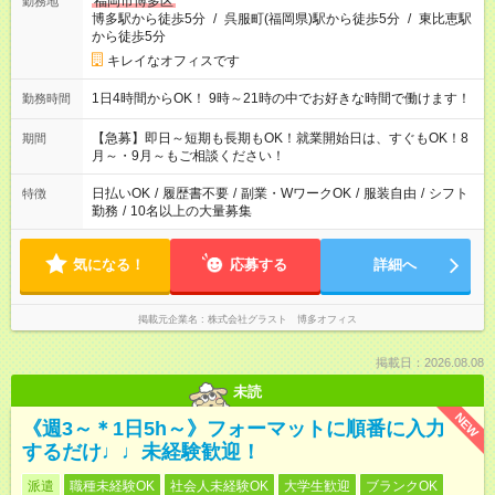
福岡市博多区
勤務地
博多駅から徒歩5分
/
呉服町(福岡県)駅から徒歩5分
/
東比恵駅
から徒歩5分
キレイなオフィスです
1日4時間からOK！ 9時～21時の中でお好きな時間で働けます！
勤務時間
【急募】即日～短期も長期もOK！就業開始日は、すぐもOK！8
期間
月～・9月～もご相談ください！
日払いOK
/
履歴書不要
/
副業・WワークOK
/
服装自由
/
シフト
特徴
勤務
/
10名以上の大量募集
気になる！
応募する
詳細へ
掲載元企業名
株式会社グラスト 博多オフィス
掲載日：2026.08.08
未読
NEW
《週3～＊1日5h～》フォーマットに順番に入力
するだけ♩♩未経験歓迎！
派遣
職種未経験OK
社会人未経験OK
大学生歓迎
ブランクOK