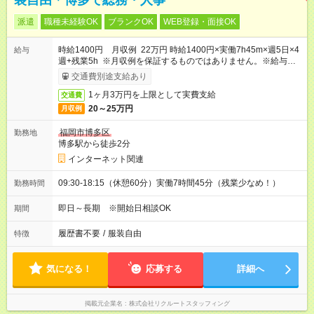
装自由＊博多で総務・人事
派遣
職種未経験OK
ブランクOK
WEB登録・面接OK
時給1400円 月収例 22万円 時給1400円×実働7h45m×週5日×4
給与
週+残業5h ※月収例を保証するものではありません。※給与即受
取りサービス利用可（利用条件有）
交通費別途支給あり
1ヶ月3万円を上限として実費支給
交通費
20～25万円
月収例
福岡市博多区
勤務地
博多駅から徒歩2分
インターネット関連
09:30-18:15（休憩60分）実働7時間45分（残業少なめ！）
勤務時間
即日～長期 ※開始日相談OK
期間
履歴書不要
/
服装自由
特徴
気になる！
応募する
詳細へ
掲載元企業名
株式会社リクルートスタッフィング