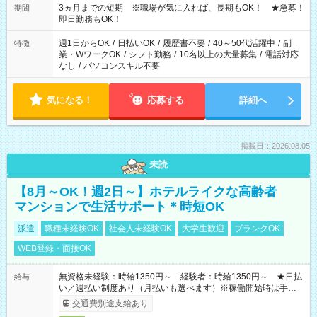
3ヵ月までの短期 ※職場が気に入れば、長期もOK！ ★急募！
期間
即日勤務もOK！
週1日からOK
/
日払いOK
/
履歴書不要
/
40～50代活躍中
/
副
特徴
業・WワークOK
/
シフト勤務
/
10名以上の大量募集
/
電話対応
なし
/
パソコンスキル不要
気になる！
応募する
詳細へ
掲載日：2026.08.05
未読
【8月～OK！週2日～】ホテルライクな高齢者
マンションで生活サポート＊時短OK
派遣
職種未経験OK
社会人未経験OK
大学生歓迎
ブランクOK
WEB登録・面接OK
無資格未経験：時給1350円～ 経験者：時給1350円～ ★日払
給与
い／週払い制度あり（月払いも選べます）※稼働開始時は手続き
完了次第のお支払いとなります。
交通費別途支給あり