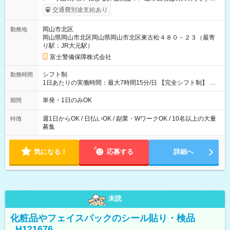
上記評価制度により「S級隊員」と認定されれば10,000円の日当
交通費別途支給あり
を支給します。 (1)上記勤務者が交通2級資格者の場合10,000円
+1500円＝11,500円 (2)上記現場が深夜の場合 11,500×1.25＝
岡山市北区
勤務地
14,375円 (3)上記現場が日祝深夜の場合 17,250円 (4)上記勤務
岡山県岡山市北区岡山県岡山市北区東古松４８０－２３（最寄
者が現場までの運転者の場合17,250+200円＝17,450円 -----------
り駅：JR大元駅）
------------------------------- *最高日当額 17,450円* ---------------------
--------------------- より上位の資格取得やリーダー手当を取得する
富士警備保障株式会社
と ”さらに”加算されます！ ※日当支給時振込手数料等は一切あ
りません。 【試用期間】試用期間なし
シフト制
勤務時間
1日あたりの実働時間：最大7時間15分/日 【完全シフト制】 例
(1) 8：00~17:00（休憩１h） 例(2) 13:00~16:00（早上がりでも
全額支給！） 例(3) 21:00~5:00（夜勤なら日当1.25倍！！）
単発・1日のみOK
期間
週1日からOK / 日払いOK / 副業・WワークOK / 10名以上の大量
特徴
募集
気になる！
応募する
詳細へ
未読
化粧品やフェイスパックのシール貼り・検品
_H121676