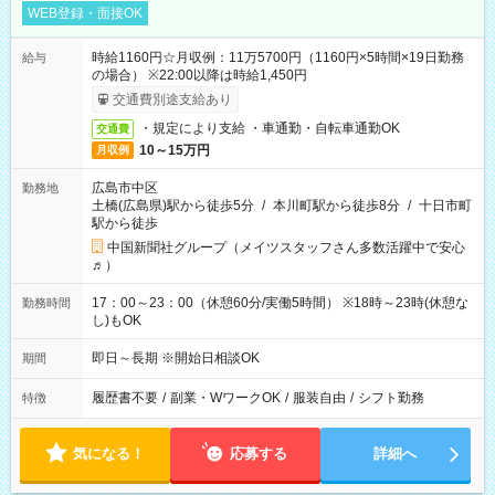
WEB登録・面接OK
時給1160円☆月収例：11万5700円（1160円×5時間×19日勤務
給与
の場合） ※22:00以降は時給1,450円
交通費別途支給あり
・規定により支給 ・車通勤・自転車通勤OK
交通費
10～15万円
月収例
広島市中区
勤務地
土橋(広島県)駅から徒歩5分
/
本川町駅から徒歩8分
/
十日市町
駅から徒歩
中国新聞社グループ（メイツスタッフさん多数活躍中で安心
♬）
17：00～23：00（休憩60分/実働5時間） ※18時～23時(休憩な
勤務時間
し)もOK
即日～長期 ※開始日相談OK
期間
履歴書不要
/
副業・WワークOK
/
服装自由
/
シフト勤務
特徴
気になる！
応募する
詳細へ