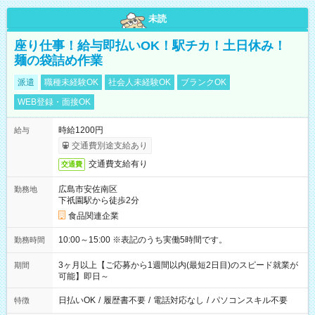
未読
座り仕事！給与即払いOK！駅チカ！土日休み！
麺の袋詰め作業
派遣
職種未経験OK
社会人未経験OK
ブランクOK
WEB登録・面接OK
時給1200円
給与
交通費別途支給あり
交通費支給有り
交通費
広島市安佐南区
勤務地
下祇園駅から徒歩2分
食品関連企業
10:00～15:00 ※表記のうち実働5時間です。
勤務時間
3ヶ月以上【ご応募から1週間以内(最短2日目)のスピード就業が
期間
可能】即日～
日払いOK
/
履歴書不要
/
電話対応なし
/
パソコンスキル不要
特徴