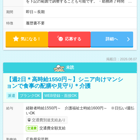
を下記の範囲で調整することも可能です。 ・勤務終了時間
15:30～17:00 ・実働 05:30～07:00
即日～長期
期間
履歴書不要
特徴
気になる！
応募する
詳細へ
掲載日：2026.08.07
未読
【週2日＊高時給1550円～】シニア向けマンシ
ョンで食事の配膳や見守り＊介護
派遣
ブランクOK
WEB登録・面接OK
経験者時給1550円～ 介護福祉士時給1600円～ ※日払い/週払
給与
いOK
交通費別途支給あり
交通費全額支給
交通費
広島県安芸郡
勤務地