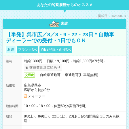
あなたの閲覧履歴からのオススメ
掲載日：2026.08.04
未読
【単発】呉市広／8／8・9・22・23日＊自動車
ディーラーでの受付・1日でもＯＫ
派遣
ブランクOK
WEB登録・面接OK
時給1300円 ・日額：9,100円（時給1,300円×7時間）
給与
交通費別途支給あり
・自転車通勤可 ・車通勤可(駐車場無料)
交通費
広島県呉市
勤務地
広駅から徒歩9分
ディーラー
10：00～18：00（休憩60分/実働7時間）
勤務時間
8/8(土)、8/9(日)、22日(土)、23日(日)の期間限定 1日のみも歓
期間
迎！