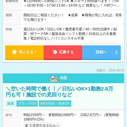
★1日4時間～の時短シフトOK ★スタート時間選べます！ 7:00
勤務時間
～16:00 9:00～17:00 11:00～19:00 など 残業なし！ ※Wワーク
の場合、他のお仕事と合わせ週40時間超の就業はご案内できま
せん ※法令に基づき、週20時間以上勤務は社会保険への加入対
開始日はご相談ください！ ★急募 ★職場が気に入れば、長期
期間
象となります ※労働者派遣法（日雇い派遣の原則禁止）によ
でも働けます！
り、短時間・短期間の就業はご案内が難しい場合があります
週1日からOK
/
日払いOK
/
履歴書不要
/
40～50代活躍中
/
副
特徴
業・WワークOK
/
服装自由
/
シフト勤務
/
10名以上の大量募
集
/
電話対応なし
/
パソコンスキル不要
気になる！
応募する
詳細へ
掲載日：2026.08.03
未読
＼空いた時間で働く！／日払いOK×1勤務2.8万
円も可！施設での見回りなど
派遣
ブランクOK
WEB登録・面接OK
時給1550円～ 夜勤時給1880円～ 日収2.8万円～（夜勤時給
給与
1880円×15h）
交通費別途支給あり