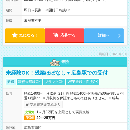
即日～長期 ※開始日相談OK
期間
履歴書不要
特徴
気になる！
応募する
詳細へ
掲載日：2026.07.30
未読
未経験OK！残業ほぼなし▼広島駅での受付
派遣
職種未経験OK
ブランクOK
WEB登録・面接OK
時給1400円 月収例 21万円 時給1400円×実働7h30m×週5日×4
給与
週+残業5h ※月収例を保証するものではありません。※給与即
受取りサービス利用可（利用条件有）
交通費別途支給あり
1ヶ月3万円を上限として実費支給
交通費
20～25万円
月収例
広島市南区
勤務地