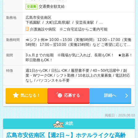
交通費全額支給
交通費
広島市安佐南区
勤務地
下祇園駅
/
大町(広島県)駅
/
安芸長束駅
/
…
介護施設や病院 ※ご自宅近辺からご案内可能
≪シフト例≫ 10:00～15:00（実働5時間） 12:00～17:00（実働
勤務時間
5時間） 17:00～翌10:00（実働15時間）など ご希望に応じて、
働く時間は調整できます！ お気軽に担当へ相談ください！
3ヵ月までの短期 ※職場が気に入れば、長期もOK！ ★急募！
期間
即日勤務もOK！
週1日からOK
/
日払いOK
/
履歴書不要
/
40～50代活躍中
/
副
特徴
業・WワークOK
/
シフト勤務
/
10名以上の大量募集
/
電話対応
なし
/
パソコンスキル不要
気になる！
応募する
詳細へ
掲載日：2026.08.03
未読
広島市安佐南区【週2日～】ホテルライクな高齢