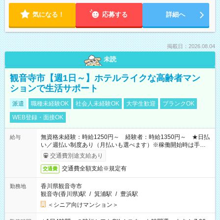
気になる！
応募する
詳細へ
掲載日：2026.08.04
未読
観音寺市【週1日～】ホテルライクな高齢者マン
ションで生活サポート
派遣
職種未経験OK
社会人未経験OK
大学生歓迎
ブランクOK
WEB登録・面接OK
無資格未経験：時給1250円～ 経験者：時給1350円～ ★日払
給与
い／週払い制度あり（月払いも選べます）※稼働開始時は手続き
完了次第のお支払いとなります。
交通費別途支給あり
交通費全額支給※規定有
交通費
香川県観音寺市
勤務地
観音寺(香川県)駅
/
箕浦駅
/
豊浜駅
＜シニア向けマンション＞