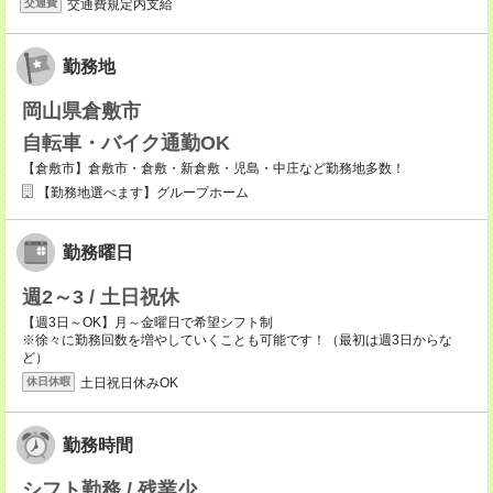
交通費規定内支給
交通費
勤務地
岡山県倉敷市
自転車・バイク通勤OK
【倉敷市】倉敷市・倉敷・新倉敷・児島・中庄など勤務地多数！
【勤務地選べます】グループホーム
勤務曜日
週2～3 / 土日祝休
【週3日～OK】月～金曜日で希望シフト制
※徐々に勤務回数を増やしていくことも可能です！（最初は週3日からな
ど）
土日祝日休みOK
休日休暇
勤務時間
シフト勤務 / 残業少