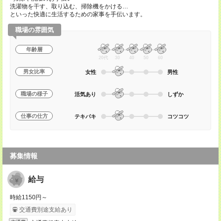
洗濯物を干す、取り込む、掃除機をかける…
といった快適に生活するための家事を手伝います。
職場の雰囲気
年齢層
20代
30
40
50
60
男女比率
女性
男性
職場の様子
活気あり
しずか
仕事の仕方
テキパキ
コツコツ
募集情報
給与
時給1150円～
交通費別途支給あり