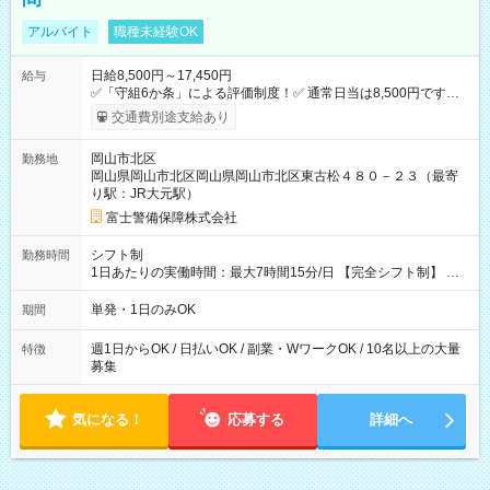
アルバイト
職種未経験OK
日給8,500円～17,450円
給与
✅「守組6か条」による評価制度！✅ 通常日当は8,500円ですが
上記評価制度により「S級隊員」と認定されれば10,000円の日当
交通費別途支給あり
を支給します。 (1)上記勤務者が交通2級資格者の場合10,000円
+1500円＝11,500円 (2)上記現場が深夜の場合 11,500×1.25＝
岡山市北区
勤務地
14,375円 (3)上記現場が日祝深夜の場合 17,250円 (4)上記勤務
岡山県岡山市北区岡山県岡山市北区東古松４８０－２３（最寄
者が現場までの運転者の場合17,250+200円＝17,450円 -----------
り駅：JR大元駅）
------------------------------- *最高日当額 17,450円* （実働時間5
時間の場合、時給3,490円） ------------------------------------------ よ
富士警備保障株式会社
り上位の資格取得やリーダー手当を取得すると ”さらに”加算さ
れます！ ※日当支給時振込手数料等は一切ありません。 【試用
シフト制
勤務時間
期間】試用期間なし
1日あたりの実働時間：最大7時間15分/日 【完全シフト制】 例
(1) 8：00~17:00（休憩１h） 例(2) 13:00~16:00（早上がりでも
全額支給！） 例(3) 21:00~5:00（夜勤なら日当1.25倍！！）
単発・1日のみOK
期間
週1日からOK / 日払いOK / 副業・WワークOK / 10名以上の大量
特徴
募集
気になる！
応募する
詳細へ