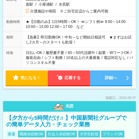
坂駅
/
小屋浦駅
/
水尻駅
介護施設や病院 ※ご自宅近辺からご案内可能
★【日勤のみ】1日5時間～OK！ ≪シフト例≫ 9:00～14:00
勤務時間
10:00～15:00 12:00～17:00 など
【急募】即日勤務OK！中旬～など開始日相談可 ★まずはお試
期間
し2カ月～のスタートも歓迎！
日払いOK
/
履歴書不要
/
40～50代活躍中
/
副業・WワークOK
/
特徴
服装自由
/
シフト勤務
/
10名以上の大量募集
/
電話対応なし
/
パ
ソコンスキル不要
気になる！
応募する
詳細へ
掲載日：2026.08.07
未読
【夕方から5時間だけ♬】中国新聞社グループで
の簡単データ入力・チェック業務
派遣
職種未経験OK
社会人未経験OK
大学生歓迎
ブランクOK