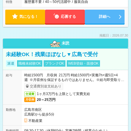
履歴書不要
/
40～50代活躍中
/
服装自由
特徴
気になる！
応募する
詳細へ
掲載日：2026.07.30
未読
未経験OK！残業ほぼなし▼広島で受付
派遣
職種未経験OK
ブランクOK
WEB登録・面接OK
時給1500円 月収例 21万円 時給1500円×実働7h×週5日×4
給与
週 ※月収例を保証するものではありません。※給与即受取りサ
ービス利用可（利用条件有）
交通費別途支給あり
1ヶ月3万円を上限として実費支給
交通費
20～25万円
月収例
広島市南区
勤務地
広島駅から徒歩5分
不動産業
09:30-17:30（休憩60分）実働7時間（残業少なめ！）
勤務時間