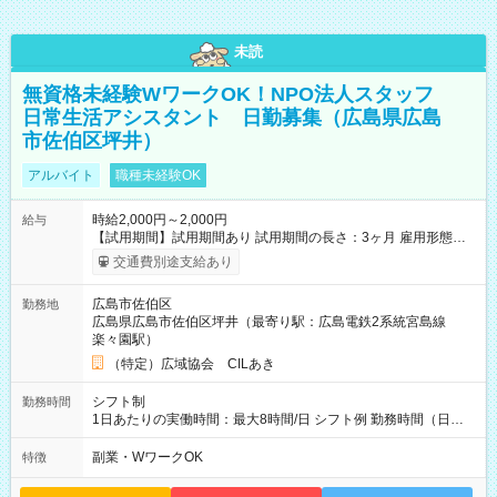
未読
無資格未経験WワークOK！NPO法人スタッフ
日常生活アシスタント 日勤募集（広島県広島
市佐伯区坪井）
アルバイト
職種未経験OK
時給2,000円～2,000円
給与
【試用期間】試用期間あり 試用期間の長さ：3ヶ月 雇用形態、
給与は本採用時と同じです。
交通費別途支給あり
広島市佐伯区
勤務地
広島県広島市佐伯区坪井（最寄り駅：広島電鉄2系統宮島線
楽々園駅）
（特定）広域協会 CILあき
シフト制
勤務時間
1日あたりの実働時間：最大8時間/日 シフト例 勤務時間（日
勤）・8時～18時 （実働時間8時間 待機休憩2時間）（日勤1回
あたりの給与 2万円）
副業・WワークOK
特徴