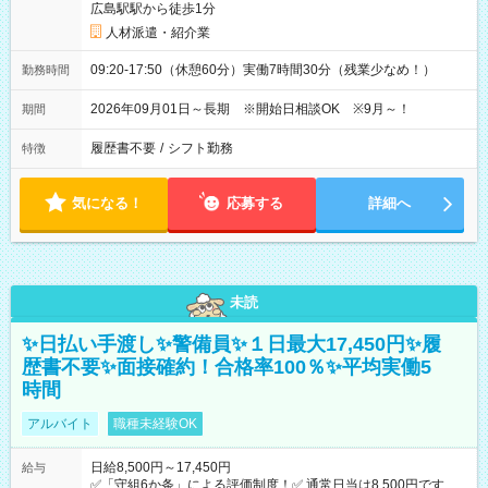
広島駅駅から徒歩1分
人材派遣・紹介業
09:20-17:50（休憩60分）実働7時間30分（残業少なめ！）
勤務時間
2026年09月01日～長期 ※開始日相談OK ※9月～！
期間
履歴書不要
/
シフト勤務
特徴
気になる！
応募する
詳細へ
未読
✨日払い手渡し✨警備員✨１日最大17,450円✨履
歴書不要✨面接確約！合格率100％✨平均実働5
時間
アルバイト
職種未経験OK
日給8,500円～17,450円
給与
✅「守組6か条」による評価制度！✅ 通常日当は8,500円ですが