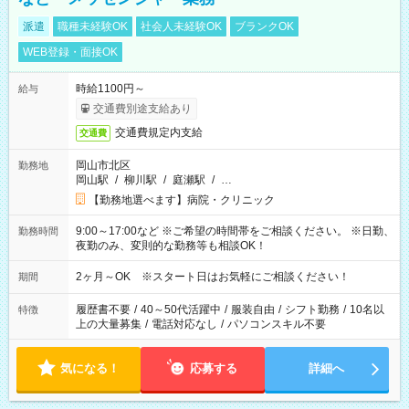
派遣
職種未経験OK
社会人未経験OK
ブランクOK
WEB登録・面接OK
時給1100円～
給与
交通費別途支給あり
交通費規定内支給
交通費
岡山市北区
勤務地
岡山駅
/
柳川駅
/
庭瀬駅
/
…
【勤務地選べます】病院・クリニック
9:00～17:00など ※ご希望の時間帯をご相談ください。 ※日勤、
勤務時間
夜勤のみ、変則的な勤務等も相談OK！
2ヶ月～OK ※スタート日はお気軽にご相談ください！
期間
履歴書不要
/
40～50代活躍中
/
服装自由
/
シフト勤務
/
10名以
特徴
上の大量募集
/
電話対応なし
/
パソコンスキル不要
気になる！
応募する
詳細へ