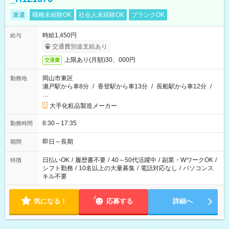
派遣
職種未経験OK
社会人未経験OK
ブランクOK
時給1,450円
給与
交通費別途支給あり
上限あり(月額)30、000円
交通費
岡山市東区
勤務地
瀬戸駅から車8分
/
香登駅から車13分
/
長船駅から車12分
/
…
大手化粧品製造メーカー
8:30～17:35
勤務時間
即日～長期
期間
日払いOK
/
履歴書不要
/
40～50代活躍中
/
副業・WワークOK
/
特徴
シフト勤務
/
10名以上の大量募集
/
電話対応なし
/
パソコンス
キル不要
気になる！
応募する
詳細へ