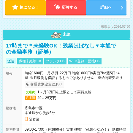
気になる！
応募する
詳細へ
掲載日：2026.07.30
未読
17時まで＊未経験OK！残業ほぼなし▼本通で
の金融事務（証券）
派遣
職種未経験OK
ブランクOK
WEB登録・面接OK
時給1600円 月収例 22万円 時給1600円×実働7h×週5日×4
給与
週 ※月収例を保証するものではありません。※給与即受取りサ
ービス利用可（利用条件有）
交通費別途支給あり
1ヶ月3万円を上限として実費支給
交通費
20～25万円
月収例
広島市中区
勤務地
本通駅から徒歩3分
証券業
09:00-17:00（休憩60分）実働7時間（残業少なめ！） 勤務時間
勤務時間