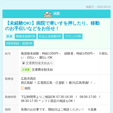
掲載日：2026.08.03
未読
【未経験OK!】病院で車いすを押したり、移動
のお手伝いなどをお任せ！
派遣
職種未経験OK
社会人未経験OK
ブランクOK
WEB登録・面接OK
無資格未経験：時給1350円～ 経験者：時給1450円～ ※前払
給与
い・日払い・週払いOK
交通費別途支給あり
交通費全額支給
交通費
広島市西区
勤務地
西広島駅
/
広電西広島・己斐駅
/
横川(広島県)駅
/
…
病院
下記時間帯よりご相談OK 07:30-16:30 / 08:00-17:00 /
勤務時間
08:30-17:30 ＊シフト固定の相談もOK！
長期のお仕事です。開始日はご相談ください！ ※急募
期間