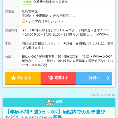
交通費全額支給※規定有
交通費
広島市中区
勤務地
本通駅
/
小網町駅
/
舟入本町駅
/
…
＜シニア向けマンション＞
★1日4時間～の時短シフトOK ★スタート時間選べます！ 7:00
勤務時間
～16:00 9:00～17:00 11:00～19:00 など 残業なし！ ※Wワーク
の場合、他のお仕事と合わせ週40時間超の就業はご案内できま
せん ※法令に基づき、週20時間以上勤務は社会保険への加入対
開始日はご相談ください！ ★急募 ★職場が気に入れば、長期
期間
象となります ※労働者派遣法（日雇い派遣の原則禁止）によ
でも働けます！
り、短時間・短期間の就業はご案内が難しい場合があります
日払いOK
/
履歴書不要
/
40～50代活躍中
/
副業・WワークOK
/
特徴
服装自由
/
シフト勤務
/
10名以上の大量募集
/
電話対応なし
/
パ
ソコンスキル不要
気になる！
応募する
詳細へ
掲載日：2026.08.07
未読
【年齢不問＊週3日～OK】病院内でカルテ運び
など＊メッセンジャー業務