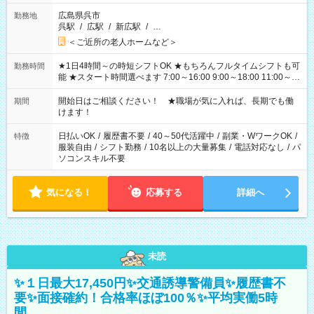
広島県呉市
勤務地
呉駅
/
広駅
/
新広駅
/
…
＜ご近所の老人ホームなど＞
★1日4時間～の時短シフトOK ★もちろんフルタイムシフトも可
勤務時間
能 ★スタート時間選べます 7:00～16:00 9:00～18:00 11:00～
20:00 など 残業なし！ ※Wワークの場合、他のお仕事と合わせ
週40時間超の就業はご案内できません ※法令に基づき、週20時
開始日はご相談ください！ ★職場が気に入れば、長期でも働
期間
間以上勤務は社会保険への加入対象となります ※労働者派遣法
けます！
（日雇い派遣の原則禁止）により、短時間・短期間の就業はご
案内が難しい場合があります
日払いOK
/
履歴書不要
/
40～50代活躍中
/
副業・WワークOK
/
特徴
服装自由
/
シフト勤務
/
10名以上の大量募集
/
電話対応なし
/
パ
ソコンスキル不要
気になる！
応募する
詳細へ
未読
✨１日最大17,450円✨交通誘導警備員✨履歴書不
要✨面接確約！合格率ほぼ100％✨平均実働5時
間