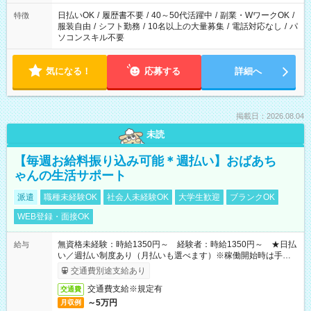
日払いOK
/
履歴書不要
/
40～50代活躍中
/
副業・WワークOK
/
特徴
服装自由
/
シフト勤務
/
10名以上の大量募集
/
電話対応なし
/
パ
ソコンスキル不要
気になる！
応募する
詳細へ
掲載日：2026.08.04
未読
【毎週お給料振り込み可能＊週払い】おばあち
ゃんの生活サポート
派遣
職種未経験OK
社会人未経験OK
大学生歓迎
ブランクOK
WEB登録・面接OK
無資格未経験：時給1350円～ 経験者：時給1350円～ ★日払
給与
い／週払い制度あり（月払いも選べます）※稼働開始時は手続き
完了次第のお支払いとなります。
交通費別途支給あり
交通費支給※規定有
交通費
～5万円
月収例