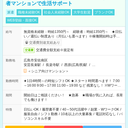
者マンションで生活サポート
派遣
職種未経験OK
社会人未経験OK
大学生歓迎
ブランクOK
WEB登録・面接OK
無資格未経験：時給1350円～ 経験者：時給1350円～ ★日払
給与
い／週払い制度あり（月払いも選べます）※稼働開始時は手続き
完了次第のお支払いとなります。
交通費別途支給あり
交通費全額支給※規定有
交通費
広島市安佐南区
勤務地
安芸長束駅
/
長楽寺駅
/
西原(広島県)駅
/
…
＜シニア向けマンション＞
★1日4時間～の時短シフトOK ★スタート時間選べます！ 7:00
勤務時間
～16:00 9:00～17:00 11:00～19:00 など 残業なし！ ※Wワーク
の場合、他のお仕事と合わせ週40時間超の就業はご案内できま
せん ※法令に基づき、週20時間以上勤務は社会保険への加入対
開始日はご相談ください！ ★急募 ★職場が気に入れば、長期
期間
象となります ※労働者派遣法（日雇い派遣の原則禁止）によ
でも働けます！
り、短時間・短期間の就業はご案内が難しい場合があります
日払いOK
/
履歴書不要
/
40～50代活躍中
/
副業・WワークOK
/
特徴
服装自由
/
シフト勤務
/
10名以上の大量募集
/
電話対応なし
/
パ
ソコンスキル不要