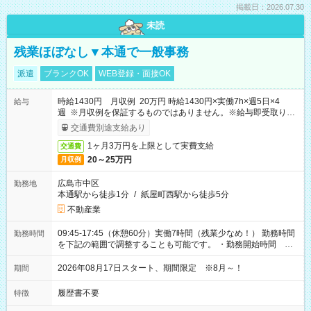
掲載日：2026.07.30
未読
残業ほぼなし▼本通で一般事務
派遣
ブランクOK
WEB登録・面接OK
時給1430円 月収例 20万円 時給1430円×実働7h×週5日×4
給与
週 ※月収例を保証するものではありません。※給与即受取りサ
ービス利用可（利用条件有）
交通費別途支給あり
1ヶ月3万円を上限として実費支給
交通費
20～25万円
月収例
広島市中区
勤務地
本通駅から徒歩1分
/
紙屋町西駅から徒歩5分
不動産業
09:45-17:45（休憩60分）実働7時間（残業少なめ！） 勤務時間
勤務時間
を下記の範囲で調整することも可能です。 ・勤務開始時間
09:45～12:30 ・勤務終了時間 15:45～18:30 ・実働 05:00～
07:45
2026年08月17日スタート、期間限定 ※8月～！
期間
履歴書不要
特徴