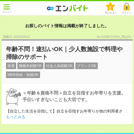
0
メニュー
気になる！
ログイン
お探しのバイト情報は掲載が終了しました。
掲載日 :2026
/
03
/
12
No.SSMC介GH4_岡山04
年齢不問！速払いOK｜少人数施設で料理や
掃除のサポート
派遣
職種未経験OK
社会人未経験OK
ブランクOK
WEB登録・面接OK
＜年齢＆資格不問＞自立を目指すお年寄りを支援。
手伝いすぎないことも大切です。
【自立した生活を目指して】自立を目指すお年寄りが他の利用者さ
...
もっとみる