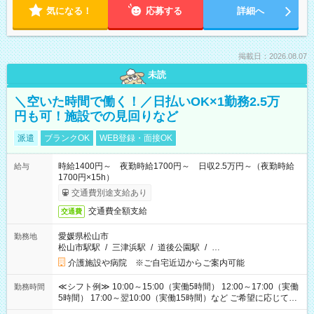
気になる！
応募する
詳細へ
掲載日：2026.08.07
未読
＼空いた時間で働く！／日払いOK×1勤務2.5万
円も可！施設での見回りなど
派遣
ブランクOK
WEB登録・面接OK
時給1400円～ 夜勤時給1700円～ 日収2.5万円～（夜勤時給
給与
1700円×15h）
交通費別途支給あり
交通費全額支給
交通費
愛媛県松山市
勤務地
松山市駅駅
/
三津浜駅
/
道後公園駅
/
…
介護施設や病院 ※ご自宅近辺からご案内可能
≪シフト例≫ 10:00～15:00（実働5時間） 12:00～17:00（実働
勤務時間
5時間） 17:00～翌10:00（実働15時間）など ご希望に応じて、
働く時間は調整できます！ お気軽に担当へ相談ください！