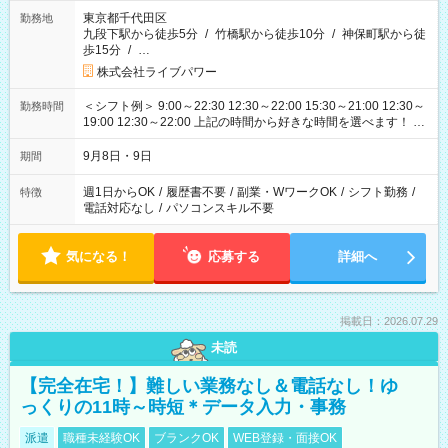
東京都千代田区
勤務地
九段下駅から徒歩5分
/
竹橋駅から徒歩10分
/
神保町駅から徒
歩15分
/
…
株式会社ライブパワー
＜シフト例＞ 9:00～22:30 12:30～22:00 15:30～21:00 12:30～
勤務時間
19:00 12:30～22:00 上記の時間から好きな時間を選べます！ ※
時間は変更となる可能性があります
9月8日・9日
期間
週1日からOK
/
履歴書不要
/
副業・WワークOK
/
シフト勤務
/
特徴
電話対応なし
/
パソコンスキル不要
気になる！
応募する
詳細へ
掲載日：2026.07.29
未読
【完全在宅！】難しい業務なし＆電話なし！ゆ
っくりの11時～時短＊データ入力・事務
派遣
職種未経験OK
ブランクOK
WEB登録・面接OK