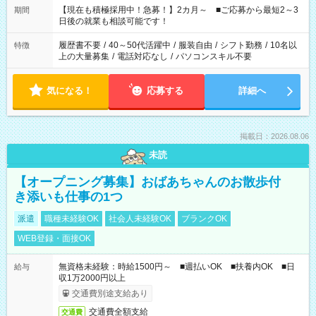
たくない」 など、ご希望を教えてくださいね。 ※Wワーク希望
【現在も積極採用中！急募！】2カ月～ ■ご応募から最短2～3
期間
の方へ 今ご覧のお仕事で希望する勤務時間と、もう1つのお仕事
日後の就業も相談可能です！
の勤務時間。 合計で週40時間を超える場合は応募できません。
履歴書不要
/
40～50代活躍中
/
服装自由
/
シフト勤務
/
10名以
特徴
上の大量募集
/
電話対応なし
/
パソコンスキル不要
気になる！
応募する
詳細へ
掲載日：2026.08.06
未読
【オープニング募集】おばあちゃんのお散歩付
き添いも仕事の1つ
派遣
職種未経験OK
社会人未経験OK
ブランクOK
WEB登録・面接OK
無資格未経験：時給1500円～ ■週払いOK ■扶養内OK ■日
給与
収1万2000円以上
交通費別途支給あり
交通費全額支給
交通費