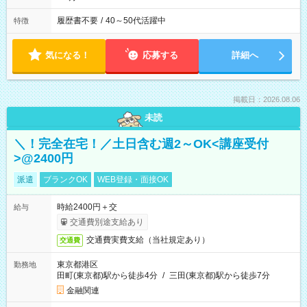
履歴書不要
/
40～50代活躍中
特徴
気になる！
応募する
詳細へ
掲載日：2026.08.06
未読
＼！完全在宅！／土日含む週2～OK<講座受付
>@2400円
派遣
ブランクOK
WEB登録・面接OK
時給2400円＋交
給与
交通費別途支給あり
交通費実費支給（当社規定あり）
交通費
東京都港区
勤務地
田町(東京都)駅から徒歩4分
/
三田(東京都)駅から徒歩7分
金融関連