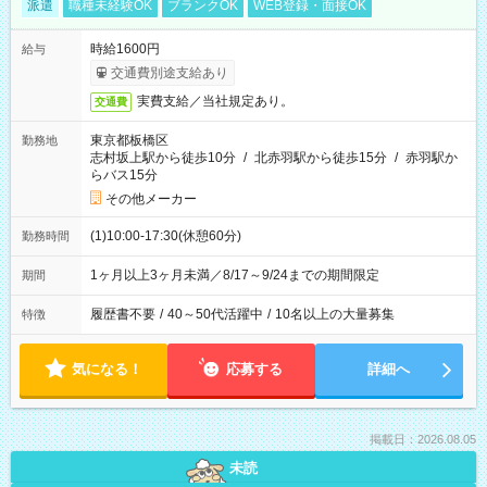
派遣
職種未経験OK
ブランクOK
WEB登録・面接OK
時給1600円
給与
交通費別途支給あり
実費支給／当社規定あり。
交通費
東京都板橋区
勤務地
志村坂上駅から徒歩10分
/
北赤羽駅から徒歩15分
/
赤羽駅か
らバス15分
その他メーカー
(1)10:00-17:30(休憩60分)
勤務時間
1ヶ月以上3ヶ月未満／8/17～9/24までの期間限定
期間
履歴書不要
/
40～50代活躍中
/
10名以上の大量募集
特徴
気になる！
応募する
詳細へ
掲載日：2026.08.05
未読