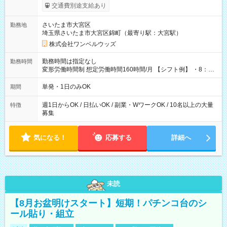
いOK！（規定あり） ┗働いたその日に現金GET♪ お仕事後はコ
交通費別途支給あり
ンビニATMから 日払い分を引き落とせます！ 【試用期間】試
用期間なし
さいたま市大宮区
勤務地
埼玉県さいたま市大宮区錦町（最寄り駅：大宮駅）
株式会社ワンベルウッズ
勤務時間は指定なし
勤務時間
変形労働時間制 想定労働時間160時間/月 【シフト例】 ・8：00
～21：00
単発・1日のみOK
期間
週1日からOK / 日払いOK / 副業・WワークOK / 10名以上の大量
特徴
募集
気になる！
応募する
詳細へ
未読
【8月お盆明けスタート】短期！パチンコ台のシ
ール貼り・組立