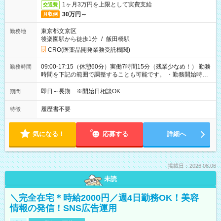
1ヶ月3万円を上限として実費支給
交通費
30万円～
月収例
東京都文京区
勤務地
後楽園駅から徒歩1分
/
飯田橋駅
CRO(医薬品開発業務受託機関)
09:00-17:15（休憩60分）実働7時間15分（残業少なめ！） 勤務
勤務時間
時間を下記の範囲で調整することも可能です。 ・勤務開始時
間 09:00～10:00 ・勤務終了時間 16:00～17:15 ・実働
05:00～07:15
即日～長期 ※開始日相談OK
期間
履歴書不要
特徴
気になる！
応募する
詳細へ
掲載日：2026.08.06
未読
＼完全在宅＊時給2000円／週4日勤務OK！美容
情報の発信！SNS広告運用