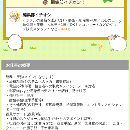
編集部イチオシ
＜ホテルの備品を運ぶだけ＞単発・短時間～OK／安心の日
給保障＊夜勤、＜単発＊1日～OK！＞コンサートなどのグッ
ズ販売スタッフ＊など
(8/6UP!)
お仕事の概要
総務・庶務(メインになります)
・経費精算(システムへの入力、書類提出)
・電話応対(部署・担当者への取次ぎメイン)、メール対応
・郵便物および宅急便の受取り・仕訳け、発送対応
・備品管理・発注
・総務事務(慶弔手配等)
・その他庶務(名刺発注、座席表更新、給湯室管理、エントランスのシャッ
ター開錠 等)
役員サポート(役員3名)
・役員のスケジュール確認(社内外とのアポイント調整)
・役員のお茶出し(来客時含む)、昼食手配、新聞・郵便物のお届け、会食・
タクシー・出張手配・手土産準備