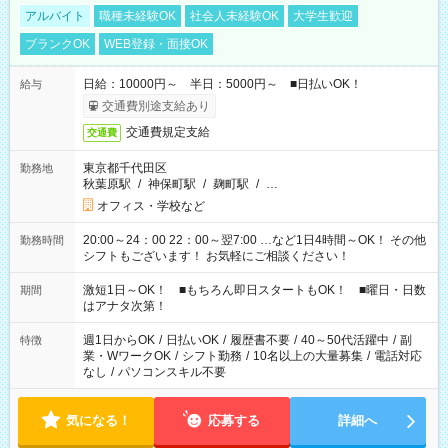
アルバイト
職種未経験OK
社会人未経験OK
大学生歓迎
ブランクOK
WEB登録・面接OK
日給：10000円～ 半日：5000円～ ■日払いOK！
給与
交通費別途支給あり
交通費規定支給
交通費
東京都千代田区
勤務地
秋葉原駅
/
神保町駅
/
麹町駅
/
…
オフィス・学校など
20:00～24：00 22：00～翌7:00 …など1日4時間～OK！ その他
勤務時間
シフトもございます！ お気軽にご相談ください！
激短1日～OK！ ■もちろん即日スタートもOK！ ■曜日・日数
期間
はアナタ次第！
週1日からOK
/
日払いOK
/
履歴書不要
/
40～50代活躍中
/
副
特徴
業・WワークOK
/
シフト勤務
/
10名以上の大量募集
/
電話対応
なし
/
パソコンスキル不要
気になる！
応募する
詳細へ