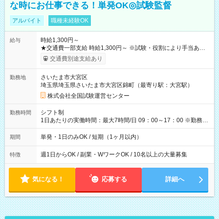
な時にお仕事できる！単発OK◎試験監督
アルバイト
職種未経験OK
時給1,300円～
給与
★交通費一部支給 時給1,300円～ ※試験・役割により手当あり
※勤務回数により昇給あり 【即給（前払い）オプションあ
交通費別途支給あり
り！】 希望される場合、勤務から1週間ほどで給与の一部を受け
取れます。 ※手数料418円がかかります。 【過去試験日の収入
さいたま市大宮区
勤務地
例】 ・河合塾模擬試験 8:30～17:30（休憩1時間） 時給1,300円
埼玉県埼玉県さいたま市大宮区錦町（最寄り駅：大宮駅）
×8時間＝日収10,400円＋交通費 ※当日の役割により時給＋100
円の場合あり ・国家試験 7:00～13:30（休憩なし） 時給1,300
株式会社全国試験運営センター
円（役割手当＋100円）×6時間＝日収8,400円＋交通費 【試用期
間】試用期間なし
シフト制
勤務時間
1日あたりの実働時間：最大7時間/日 09：00～17：00 ※勤務時
間は 試験により異なります。
単発・1日のみOK / 短期（1ヶ月以内）
期間
週1日からOK / 副業・WワークOK / 10名以上の大量募集
特徴
気になる！
応募する
詳細へ