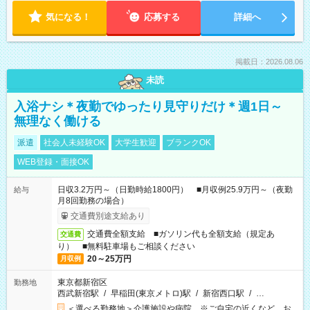
気になる！
応募する
詳細へ
掲載日：2026.08.06
未読
入浴ナシ＊夜勤でゆったり見守りだけ＊週1日～
無理なく働ける
派遣
社会人未経験OK
大学生歓迎
ブランクOK
WEB登録・面接OK
日収3.2万円～（日勤時給1800円） ■月収例25.9万円～（夜勤
給与
月8回勤務の場合）
交通費別途支給あり
交通費全額支給 ■ガソリン代も全額支給（規定あ
交通費
り） ■無料駐車場もご相談ください
20～25万円
月収例
東京都新宿区
勤務地
西武新宿駅
/
早稲田(東京メトロ)駅
/
新宿西口駅
/
…
＜選べる勤務地＞介護施設や病院 ※ご自宅の近くなど、お