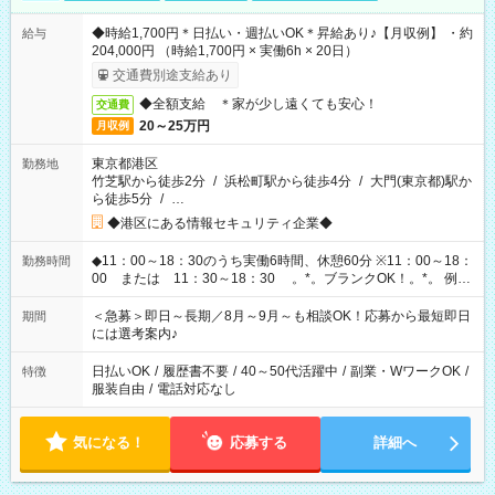
◆時給1,700円＊日払い・週払いOK＊昇給あり♪【月収例】 ・約
給与
204,000円 （時給1,700円 × 実働6h × 20日）
交通費別途支給あり
◆全額支給 ＊家が少し遠くても安心！
交通費
20～25万円
月収例
東京都港区
勤務地
竹芝駅から徒歩2分
/
浜松町駅から徒歩4分
/
大門(東京都)駅か
ら徒歩5分
/
…
◆港区にある情報セキュリティ企業◆
◆11：00～18：30のうち実働6時間、休憩60分 ※11：00～18：
勤務時間
00 または 11：30～18：30 。*。ブランクOK！。*。 例え
ば前職が、 在宅/財団法人/事務/コールセンター/受付/販売/カフェ
スタッフ スイーツ販売/ホテルフロント/化粧品販売/など 様々な
＜急募＞即日～長期／8月～9月～も相談OK！応募から最短即日
期間
業界から入社して活躍されています♪
には選考案内♪
日払いOK
/
履歴書不要
/
40～50代活躍中
/
副業・WワークOK
/
特徴
服装自由
/
電話対応なし
気になる！
応募する
詳細へ