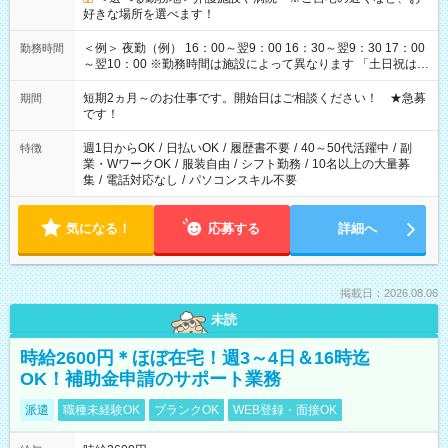
好きな場所を選べます！
＜例＞ 夜勤（例） 16：00～翌9：00 16：30～翌9：30 17：00
勤務時間
～翌10：00 ※勤務時間は施設によって異なります 「土日祝は休
みたい」 「しっかり稼ぎたい」 「もう少し遅い時間から始めた
い」など ご希望にあったお仕事をご案内いたします。 ※未経験
短期2ヵ月～のお仕事です。開始日はご相談ください！ ★急募
期間
の方の場合は1～2ヶ月間は日中での仕事を経験いただき、 お
です！
仕事に慣れてからの夜勤になります。 ★家庭の都合でお休みが
必要な場合も遠慮なくご相談ください。
週1日からOK
/
日払いOK
/
履歴書不要
/
40～50代活躍中
/
副
特徴
業・WワークOK
/
服装自由
/
シフト勤務
/
10名以上の大量募
集
/
電話対応なし
/
パソコンスキル不要
気になる！
応募する
詳細へ
掲載日：2026.08.06
未読
時給2600円＊ほぼ在宅！週3～4日＆16時迄
OK！補助金申請のサポート業務
派遣
職種未経験OK
ブランクOK
WEB登録・面接OK