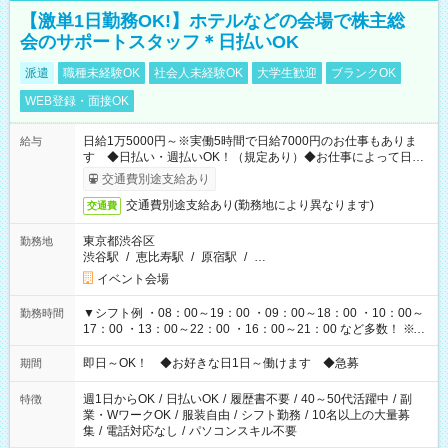
【激単1日勤務OK!】ホテルなどの会場で株主総
会のサポートスタッフ＊日払いOK
派遣
職種未経験OK
社会人未経験OK
大学生歓迎
ブランクOK
WEB登録・面接OK
日給1万5000円～※実働5時間で日給7000円のお仕事もありま
給与
す ◆日払い・週払いOK！（規定あり）◆お仕事によって日給
も異なります
交通費別途支給あり
交通費別途支給あり(勤務地により異なります)
交通費
東京都渋谷区
勤務地
渋谷駅
/
恵比寿駅
/
原宿駅
/
…
イベント会場
▼シフト例 ・08：00～19：00 ・09：00～18：00 ・10：00～
勤務時間
17：00 ・13：00～22：00 ・16：00～21：00 など多数！ ※お
仕事により勤務時間が異なります
即日～OK！ ◆お好きな日1日～働けます ◆急募
期間
週1日からOK
/
日払いOK
/
履歴書不要
/
40～50代活躍中
/
副
特徴
業・WワークOK
/
服装自由
/
シフト勤務
/
10名以上の大量募
集
/
電話対応なし
/
パソコンスキル不要