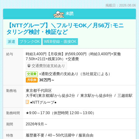
掲載日：2026.08.06
未読
【NTTグループ】＼フルリモOK／月56万↑モニ
タリング検討・検証など
派遣
ブランクOK
WEB登録・面接OK
時給3,400円【月収例】約569,000円（時給3,400円×実働
給与
7.50h×21日+残業10h）+交通費
交通費別途支給あり
○通勤交通費の支給あり（当社規定による）
交通費
30万円～
月収例
東京都千代田区
勤務地
大手町(東京都)駅から徒歩2分
/
東京駅から徒歩8分
/
三越前駅
●NTTグループ●
★9:00～17:30（休憩時間 12:00～13:00）
勤務時間
2026年9月～
期間
履歴書不要
/
40～50代活躍中
/
服装自由
特徴