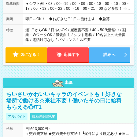
▼シフト例 ・08：00～19：00 ・09：00～18：00 ・10：00～
勤務時間
17：00 ・13：00～22：00 ・16：00～21：00 など多数！ ※お
仕事により勤務時間が異なります
即日～OK！ ◆お好きな日1日～働けます ◆急募
期間
週1日からOK
/
日払いOK
/
履歴書不要
/
40～50代活躍中
/
副
特徴
業・WワークOK
/
服装自由
/
シフト勤務
/
10名以上の大量募
集
/
電話対応なし
/
パソコンスキル不要
気になる！
応募する
詳細へ
未読
ちいさいかわいいキャラのイベントも！好きな
場所で働ける☆来社不要！働いたその日に給料
もらえる◎/T1
アルバイト
職種未経験OK
日給13,000円～
給与
＋交通費支給 ★交通費全額支給！ ┗案件により規定あり ★日払