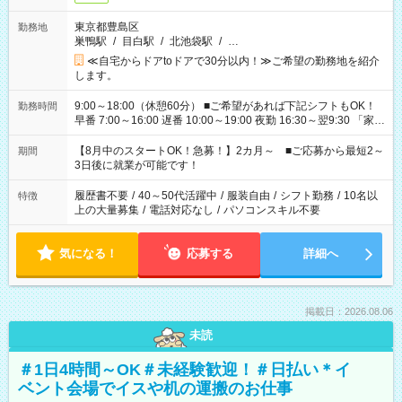
東京都豊島区
勤務地
巣鴨駅
/
目白駅
/
北池袋駅
/
…
≪自宅からドアtoドアで30分以内！≫ご希望の勤務地を紹介
します。
9:00～18:00（休憩60分） ■ご希望があれば下記シフトもOK！
勤務時間
早番 7:00～16:00 遅番 10:00～19:00 夜勤 16:30～翌9:30 「家族
と休みを合わせたい」 「余裕を持って夕飯の準備がしたい」
「できれば残業はしたくない」 など、ご希望を教えてください
【8月中のスタートOK！急募！】2カ月～ ■ご応募から最短2～
期間
ね。 ※Wワーク希望の方へ 今ご覧のお仕事で希望する勤務時間
3日後に就業が可能です！
と、もう1つのお仕事の勤務時間。 合計で週40時間を超える場
合は応募できません。
履歴書不要
/
40～50代活躍中
/
服装自由
/
シフト勤務
/
10名以
特徴
上の大量募集
/
電話対応なし
/
パソコンスキル不要
気になる！
応募する
詳細へ
掲載日：2026.08.06
未読
＃1日4時間～OK＃未経験歓迎！＃日払い＊イ
ベント会場でイスや机の運搬のお仕事