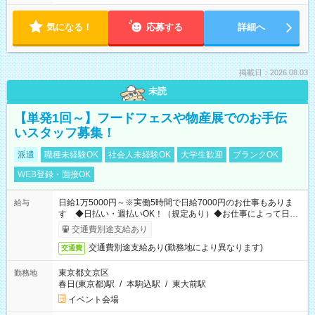
気になる！
応募する
詳細へ
掲載日：2026.08.03
未読
【単発1回～】フードフェスや物産展でのお手伝
いスタッフ募集！
派遣
職種未経験OK
社会人未経験OK
大学生歓迎
ブランクOK
WEB登録・面接OK
日給1万5000円～※実働5時間で日給7000円のお仕事もありま
給与
す ◆日払い・週払いOK！（規定あり）◆お仕事によって日給
も異なります
交通費別途支給あり
交通費別途支給あり(勤務地により異なります)
交通費
東京都文京区
勤務地
春日(東京都)駅
/
本駒込駅
/
東大前駅
イベント会場