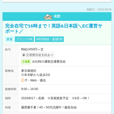
掲載日：2026.08.05
未読
完全在宅で16時まで！英語&日本語＼EC運営サ
ポート／
派遣
ブランクOK
WEB登録・面接OK
時給2450円＋交
給与
交通費別途支給あり
出社時の通勤交通費支給
交通費
東京都港区
勤務地
六本木駅から徒歩3分
IT・Web・通信
9:00～16:00
勤務時間
2026/8/17～長期 ※長期更新予定 ※8月～OK！
期間
履歴書不要
/
40～50代活躍中
/
服装自由
特徴