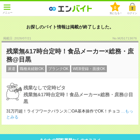
0
メニュー
気になる！
ログイン
お探しのバイト情報は掲載が終了しました。
掲載日 :2026
/
07
/
21
No.MJS1713676
残業無&17時台定時！食品メーカー×総務・庶
務@目黒
派遣
職種未経験OK
ブランクOK
WEB登録・面接OK
残業なしで定時ピタ
残業無&17時台定時！食品メーカー×総務・庶務@目
黒
31万円超！ライフワークバランス〇OA基本操作でOK！チョコ
...もっ
とみる