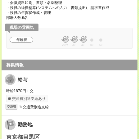
・会議資料印刷、書類・名刺整理
・役員の経費精算(システムへの入力、書類提出)、請求書作成
・役員の年賀状作成・管理
部署人数:6名
職場の雰囲気
年齢層
20代
30
40
50
60
募集情報
給与
時給1870円＋交
交通費別途支給あり
※交通費別途支給
交通費
勤務地
東京都目黒区