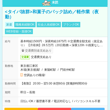
未読
<タイパ抜群>和菓子のパック詰め／軽作業（夜
勤）
派遣
職種未経験OK
社会人未経験OK
ブランクOK
WEB登録・面接OK
基本時給1500円・深夜時給1875円 ※交通費全額支給（規定あ
給与
り） 【月収例】28.5万円（20日勤務＋深夜120h ※残業なしの場
合）
交通費別途支給あり
交通費支給あり
交通費
東京都江東区
勤務地
木場(東京都)駅
/
東陽町駅
/
門前仲町駅
空調ありの職場!
【夜勤】 20:00～翌5:00 休憩60分 [実働]8時間00分
勤務時間
即日～長期
期間
日払いOK
/
履歴書不要
/
電話対応なし
/
パソコンスキル不要
特徴