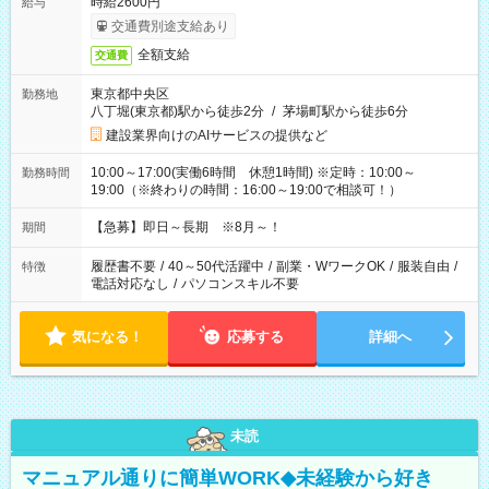
時給2600円
給与
交通費別途支給あり
全額支給
交通費
東京都中央区
勤務地
八丁堀(東京都)駅から徒歩2分
/
茅場町駅から徒歩6分
建設業界向けのAIサービスの提供など
10:00～17:00(実働6時間 休憩1時間) ※定時：10:00～
勤務時間
19:00（※終わりの時間：16:00～19:00で相談可！）
【急募】即日～長期 ※8月～！
期間
履歴書不要
/
40～50代活躍中
/
副業・WワークOK
/
服装自由
/
特徴
電話対応なし
/
パソコンスキル不要
気になる！
応募する
詳細へ
未読
マニュアル通りに簡単WORK◆未経験から好き