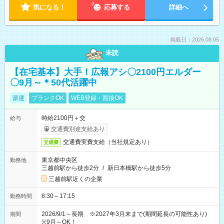
気になる！
応募する
詳細へ
掲載日：2026.08.05
未読
【在宅基本】大手！広報アシ〇2100円エルダー
〇9月～＊50代活躍中
派遣
ブランクOK
WEB登録・面接OK
時給2100円＋交
給与
交通費別途支給あり
交通費実費支給（当社規定あり）
交通費
東京都中央区
勤務地
三越前駅から徒歩2分
/
新日本橋駅から徒歩5分
三越前駅近くの企業
8:30～17:15
勤務時間
2026/9/1～長期 ※2027年3月末まで(期間延長の可能性あり)
期間
※9月～OK！