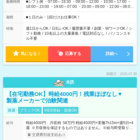
■シフト例 ・07:00～19:30 ・09:00～12:00 ・10:00～17:00 ・
勤務時間
18:00～23:00 ・19:00～07:00 ・20:00～09:00 ・22:00～06:00
etc ★最短で3時間で5,120円のお仕事から 15時間で2万円近く稼
げるお仕事も！ ご希望のお時間に合わせてご紹介！ ※シフトは
■１日のみ・1回だけお仕事OK！
期間
現場によって異なります。 ※勿論、休憩時間はあるのでご安心
ください！
週1日からOK
/
日払いOK
/
履歴書不要
/
副業・WワークOK
/
シ
特徴
フト勤務
/
10名以上の大量募集
/
電話対応なし
/
パソコンスキ
ル不要
気になる！
応募する
詳細へ
掲載日：2026.07.30
未読
【在宅勤務OK】時給4000円！残業ほぼなし▼
製薬メーカーで治験関連
派遣
ブランクOK
WEB登録・面接OK
時給4000円 月収例 58万円 時給4000円×実働7h15m×週5日×4
給与
週 ※月収例を保証するものではありません。※給与即受取りサ
ービス利用可（利用条件有）
交通費別途支給あり