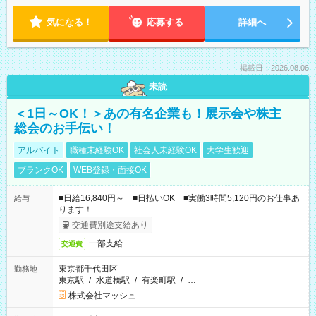
気になる！
応募する
詳細へ
掲載日：2026.08.06
未読
＜1日～OK！＞あの有名企業も！展示会や株主
総会のお手伝い！
アルバイト
職種未経験OK
社会人未経験OK
大学生歓迎
ブランクOK
WEB登録・面接OK
■日給16,840円～ ■日払いOK ■実働3時間5,120円のお仕事あ
給与
ります！
交通費別途支給あり
一部支給
交通費
東京都千代田区
勤務地
東京駅
/
水道橋駅
/
有楽町駅
/
…
株式会社マッシュ