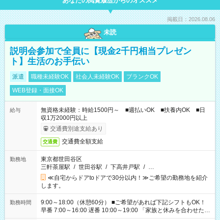
あなたの閲覧履歴からのオススメ
掲載日：2026.08.06
未読
説明会参加で全員に【現金2千円相当プレゼン
ト】生活のお手伝い
派遣
職種未経験OK
社会人未経験OK
ブランクOK
WEB登録・面接OK
無資格未経験：時給1500円～ ■週払いOK ■扶養内OK ■日
給与
収1万2000円以上
交通費別途支給あり
交通費全額支給
交通費
東京都世田谷区
勤務地
三軒茶屋駅
/
世田谷駅
/
下高井戸駅
/
…
≪自宅からドアtoドアで30分以内！≫ご希望の勤務地を紹介
します。
9:00～18:00（休憩60分） ■ご希望があれば下記シフトもOK！
勤務時間
早番 7:00～16:00 遅番 10:00～19:00 「家族と休みを合わせた
い」 「余裕を持って夕飯の準備がしたい」 「できれば残業はし