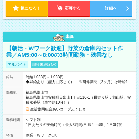
気になる！
応募する
詳細へ
未読
【朝活・Wワーク歓迎】野菜の倉庫内セット作
業／AM5:00～8:00の3時間勤務・残業なし
アルバイト
職種未経験OK
時給1,033円～1,033円
給与
◆昇給あり（能力に応じて） ※研修期間（3ヶ月）は時給1033
円 ≪扶養内で働けます！≫ 【試用期間】試用期間あり 試用期
間の長さ：3ヶ月 雇用形態、給与は本採用時と同じです。
福島県郡山市
勤務地
福島県郡山市安積町日出山1丁目110-1（最寄り駅：郡山駅、安
積永盛駅（車で約10分））
生活協同組合あいコープふくしま
シフト制
勤務時間
1日あたりの実働時間：最大3時間/日 週4～週5、1日3時間
AM5:00～8:00 出勤日は月～金 【休日】土日、年末年始休暇、
有給休暇 WワークOK
副業・WワークOK
特徴