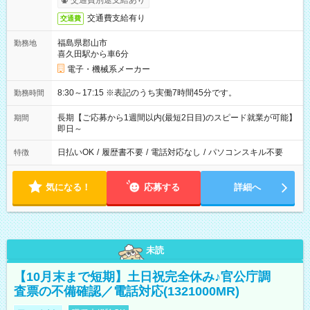
交通費別途支給あり
交通費支給有り
交通費
福島県郡山市
勤務地
喜久田駅から車6分
電子・機械系メーカー
8:30～17:15 ※表記のうち実働7時間45分です。
勤務時間
長期【ご応募から1週間以内(最短2日目)のスピード就業が可能】
期間
即日～
日払いOK
/
履歴書不要
/
電話対応なし
/
パソコンスキル不要
特徴
気になる！
応募する
詳細へ
未読
【10月末まで短期】土日祝完全休み♪官公庁調
査票の不備確認／電話対応(1321000MR)