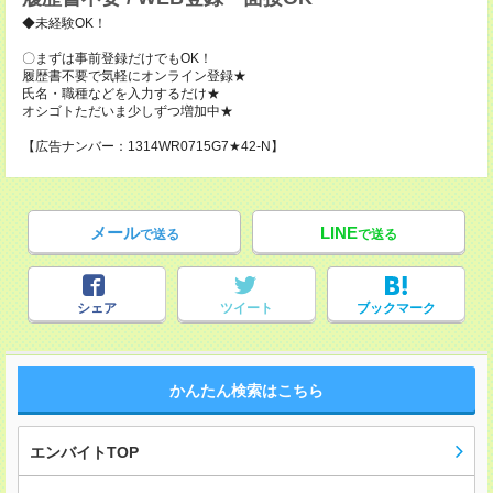
◆未経験OK！
〇まずは事前登録だけでもOK！
履歴書不要で気軽にオンライン登録★
氏名・職種などを入力するだけ★
オシゴトただいま少しずつ増加中★
【広告ナンバー：1314WR0715G7★42-N】
メール
LINE
で送る
で送る
シェア
ツイート
ブックマーク
かんたん検索はこちら
エンバイトTOP