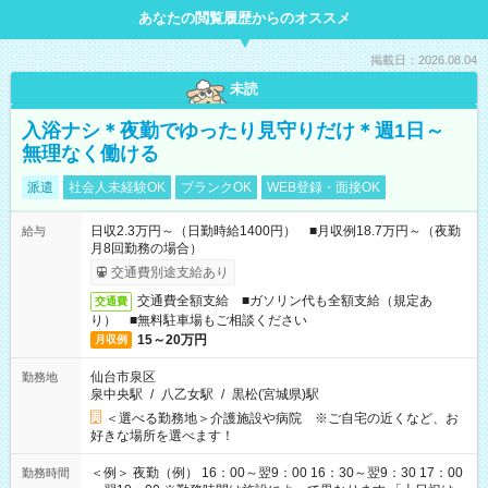
あなたの閲覧履歴からのオススメ
掲載日：2026.08.04
未読
入浴ナシ＊夜勤でゆったり見守りだけ＊週1日～
無理なく働ける
派遣
社会人未経験OK
ブランクOK
WEB登録・面接OK
日収2.3万円～（日勤時給1400円） ■月収例18.7万円～（夜勤
給与
月8回勤務の場合）
交通費別途支給あり
交通費全額支給 ■ガソリン代も全額支給（規定あ
交通費
り） ■無料駐車場もご相談ください
15～20万円
月収例
仙台市泉区
勤務地
泉中央駅
/
八乙女駅
/
黒松(宮城県)駅
＜選べる勤務地＞介護施設や病院 ※ご自宅の近くなど、お
好きな場所を選べます！
＜例＞ 夜勤（例） 16：00～翌9：00 16：30～翌9：30 17：00
勤務時間