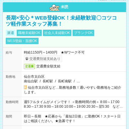
未読
長期×安心＊WEB登録OK！未経験歓迎〇コツコ
ツ軽作業スタッフ募集！
派遣
職種未経験OK
社会人未経験OK
ブランクOK
WEB登録・面接OK
時給1150円～1400円 ★Wワーク不可
給与
交通費別途支給あり
交通費全額支給
交通費
仙台市太白区
勤務地
南仙台駅
/
長町駅
/
長町南駅
/
…
仙台市太白区など…勤務地多数！通いやすい勤務地をご紹介
します。
週5フルタイムがメインです！ ＜勤務時間の例＞ 8:00～17:00
勤務時間
8:30～17:30 9:00～18:00 10:00～19:00 20:30～翌5:30 など ★
その他にも勤務時間多数！ 日勤のみ、残業なし、交替制など
ご希望を教えてください！
即日～長期 ★応募から「最短2日後」に勤務OK！スタート日
期間
はご相談ください。★急募です！