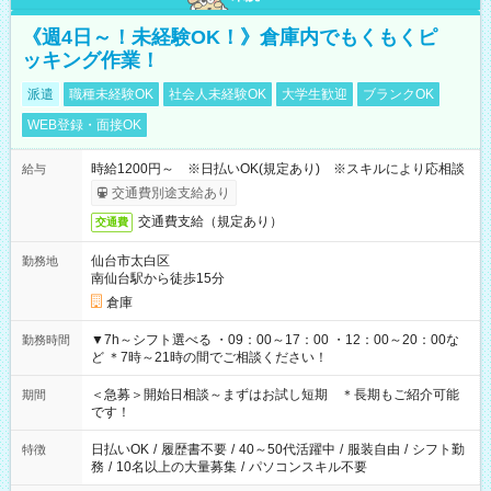
《週4日～！未経験OK！》倉庫内でもくもくピ
ッキング作業！
派遣
職種未経験OK
社会人未経験OK
大学生歓迎
ブランクOK
WEB登録・面接OK
時給1200円～ ※日払いOK(規定あり) ※スキルにより応相談
給与
交通費別途支給あり
交通費支給（規定あり）
交通費
仙台市太白区
勤務地
南仙台駅から徒歩15分
倉庫
▼7h～シフト選べる ・09：00～17：00 ・12：00～20：00な
勤務時間
ど ＊7時～21時の間でご相談ください！
＜急募＞開始日相談～まずはお試し短期 ＊長期もご紹介可能
期間
です！
日払いOK
/
履歴書不要
/
40～50代活躍中
/
服装自由
/
シフト勤
特徴
務
/
10名以上の大量募集
/
パソコンスキル不要