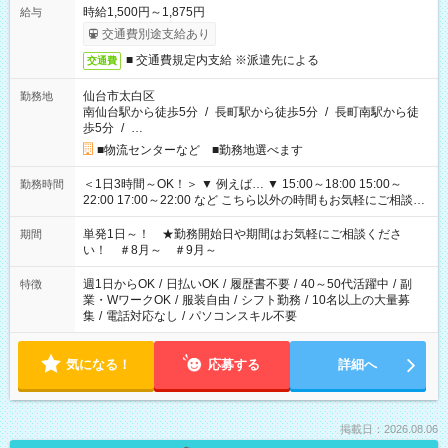
時給1,500円～1,875円
給与
交通費別途支給あり
■ 交通費規定内支給 ※派遣先による
交通費
仙台市太白区
勤務地
南仙台駅から徒歩5分
/
長町駅から徒歩5分
/
長町南駅から徒
歩5分
/
…
■物流センターなど ■勤務地選べます
＜1日3時間～OK！＞ ▼ 例えば… ▼ 15:00～18:00 15:00～
勤務時間
22:00 17:00～22:00 など こちら以外の時間もお気軽にご相談く
ださい！
単発1日～！ ★勤務開始日や期間はお気軽にご相談くださ
期間
い！ ＃8月～ ＃9月～
週1日からOK
/
日払いOK
/
履歴書不要
/
40～50代活躍中
/
副
特徴
業・WワークOK
/
服装自由
/
シフト勤務
/
10名以上の大量募
集
/
電話対応なし
/
パソコンスキル不要
気になる！
応募する
詳細へ
掲載日：2026.08.06