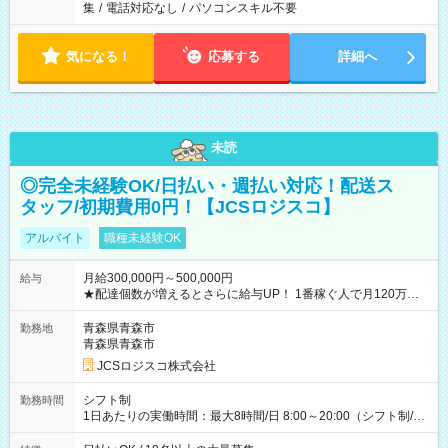
集
/
電話対応なし
/
パソコンスキル不要
気になる！
応募する
詳細へ
未読
◎完全未経験OK/日払い・週払い対応！配送ス
タッフ/初期費用0円！【JCSロジスコ】
アルバイト
職種未経験OK
月給300,000円～500,000円
給与
★配達個数が増えるとさらに給与UP！ 1番稼ぐ人で月120万ほ
ど！ ・主要都市エリア 月収55万円／週5日稼働 月収65万~112
万円／週6日稼働 ・地方郊外エリア 月収40万円／週5日稼働 月
青森県青森市
勤務地
収40万円~50万円／週6日稼働 ＜モデルイメージ＞ ■月収50万
青森県青森市
円 (27歳男性/江東区在住)※元建築関係 1日150個配達×25日勤務
JCSロジスコ株式会社
(日休み) ■月収80万円(43歳男性/墨田区在住)※元営業 1日200個
配達×25日勤務(月休み) 【試用期間】試用期間なし
シフト制
勤務時間
1日あたりの実働時間：最大8時間/日 8:00～20:00（シフト制/実
働8時間） ※週5日勤務（場所次第では週4も有り） ※配達状況