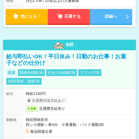
によって時間外での勤務可能性有り ※案件により多少の前後あ
日払いOK / 10名以上の大量募集
特徴
り ※配達が完了次第、帰社OKです
気になる！
応募する
詳細へ
未読
給与即払いOK！平日休み！日勤のお仕事！お菓
子などの仕分け
派遣
職種未経験OK
社会人未経験OK
ブランクOK
WEB登録・面接OK
時給1100円
給与
交通費別途支給あり
交通費支給有り
交通費
秋田県秋田市
勤務地
四ッ小屋駅～車4分 ※車通勤・バイク通勤OK
食品関連企業