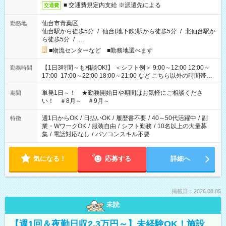
■ 交通費規定内支給 ※派遣先による
交通費
仙台市青葉区
勤務地
仙台駅から徒歩5分
/
仙台(地下鉄)駅から徒歩5分
/
北仙台駅か
ら徒歩5分
/
…
■物流センターなど ■勤務地選べます
【1日3時間～も相談OK!】 ＜シフト例＞ 9:00～12:00 12:00～
勤務時間
17:00 17:00～22:00 18:00～21:00 など こちら以外の時間帯も
お気軽にご相談ください！
単発1日～！ ★勤務開始日や期間はお気軽にご相談くださ
期間
い！ ＃8月～ ＃9月～
週1日からOK
/
日払いOK
/
履歴書不要
/
40～50代活躍中
/
副
特徴
業・WワークOK
/
服装自由
/
シフト勤務
/
10名以上の大量募
集
/
電話対応なし
/
パソコンスキル不要
気になる！
応募する
詳細へ
掲載日：2026.08.05
未読
【週1回＆夜勤日収2.3万円～】未経験OK！施設