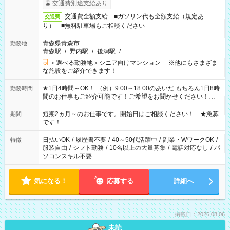
交通費別途支給あり
交通費全額支給 ■ガソリン代も全額支給（規定あ
交通費
り） ■無料駐車場もご相談ください
青森県青森市
勤務地
青森駅
/
野内駅
/
後潟駅
/
…
＜選べる勤務地＞シニア向けマンション ※他にもさまざま
な施設をご紹介できます！
★1日4時間～OK！ （例）9:00～18:00のあいだ もちろん1日8時
勤務時間
間のお仕事もご紹介可能です！ご希望をお聞かせください！★
家庭の都合でお休みが必要な場合も遠慮なくご相談ください。
※週最低15時間以上の勤務が必要です
短期2ヵ月～のお仕事です。開始日はご相談ください！ ★急募
期間
です！
日払いOK
/
履歴書不要
/
40～50代活躍中
/
副業・WワークOK
/
特徴
服装自由
/
シフト勤務
/
10名以上の大量募集
/
電話対応なし
/
パ
ソコンスキル不要
気になる！
応募する
詳細へ
掲載日：2026.08.06
未読