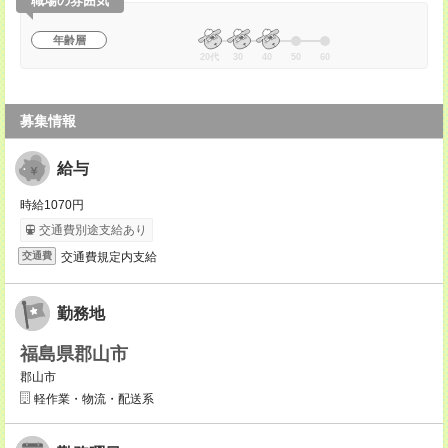
職場の雰囲気
年齢層
20代
30
40
50
60
募集情報
給与
時給1070円
交通費別途支給あり
交通費規定内支給
交通費
勤務地
福島県郡山市
郡山市
軽作業・物流・配送系