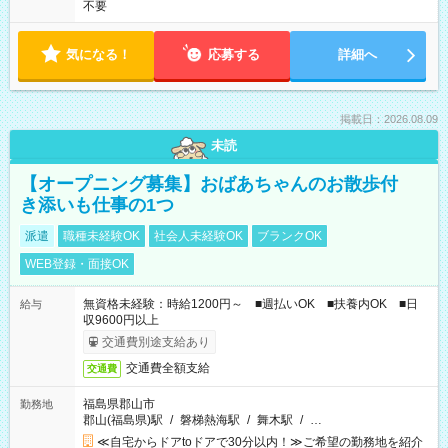
不要
気になる！
応募する
詳細へ
掲載日：2026.08.09
未読
【オープニング募集】おばあちゃんのお散歩付
き添いも仕事の1つ
派遣
職種未経験OK
社会人未経験OK
ブランクOK
WEB登録・面接OK
無資格未経験：時給1200円～ ■週払いOK ■扶養内OK ■日
給与
収9600円以上
交通費別途支給あり
交通費全額支給
交通費
福島県郡山市
勤務地
郡山(福島県)駅
/
磐梯熱海駅
/
舞木駅
/
…
≪自宅からドアtoドアで30分以内！≫ご希望の勤務地を紹介