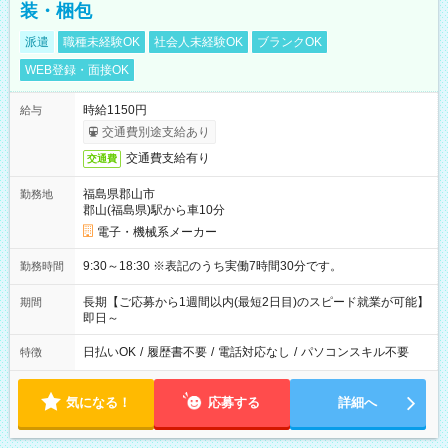
装・梱包
派遣
職種未経験OK
社会人未経験OK
ブランクOK
WEB登録・面接OK
時給1150円
給与
交通費別途支給あり
交通費支給有り
交通費
福島県郡山市
勤務地
郡山(福島県)駅から車10分
電子・機械系メーカー
9:30～18:30 ※表記のうち実働7時間30分です。
勤務時間
長期【ご応募から1週間以内(最短2日目)のスピード就業が可能】
期間
即日～
日払いOK
/
履歴書不要
/
電話対応なし
/
パソコンスキル不要
特徴
気になる！
応募する
詳細へ