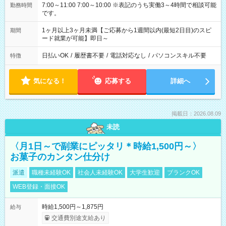
7:00～11:00 7:00～10:00 ※表記のうち実働3～4時間で相談可能
勤務時間
です。
1ヶ月以上3ヶ月未満【ご応募から1週間以内(最短2日目)のスピ
期間
ード就業が可能】即日～
日払いOK
/
履歴書不要
/
電話対応なし
/
パソコンスキル不要
特徴
気になる！
応募する
詳細へ
掲載日：2026.08.09
未読
〈月1日～で副業にピッタリ＊時給1,500円～〉
お菓子のカンタン仕分け
派遣
職種未経験OK
社会人未経験OK
大学生歓迎
ブランクOK
WEB登録・面接OK
時給1,500円～1,875円
給与
交通費別途支給あり