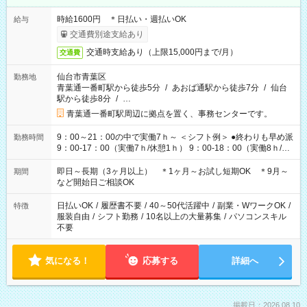
時給1600円 ＊日払い・週払いOK
給与
交通費別途支給あり
交通時支給あり（上限15,000円まで/月）
交通費
仙台市青葉区
勤務地
青葉通一番町駅から徒歩5分
/
あおば通駅から徒歩7分
/
仙台
駅から徒歩8分
/
…
青葉通一番町駅周辺に拠点を置く、事務センターです。
9：00～21：00の中で実働7ｈ～ ＜シフト例＞ ●終わりも早め派
勤務時間
9：00-17：00（実働7ｈ/休憩1ｈ） 9：00-18：00（実働8ｈ/休
憩1ｈ） 10：00-19：00（実働8ｈ/休憩1ｈ） ●朝ゆっくり派
11：00-20：00（実働8ｈ/休憩1ｈ） 12：00-20：00（実働7ｈ/
即日～長期（3ヶ月以上） ＊1ヶ月～お試し短期OK ＊9月～
期間
休憩1ｈ） 12：00-21：00（実働8ｈ/休憩1ｈ） 13：00-22：
など開始日ご相談OK
00（実働8ｈ/休憩1ｈ） ＊時間帯固定OK
日払いOK
/
履歴書不要
/
40～50代活躍中
/
副業・WワークOK
/
特徴
服装自由
/
シフト勤務
/
10名以上の大量募集
/
パソコンスキル
不要
気になる！
応募する
詳細へ
掲載日：2026.08.10