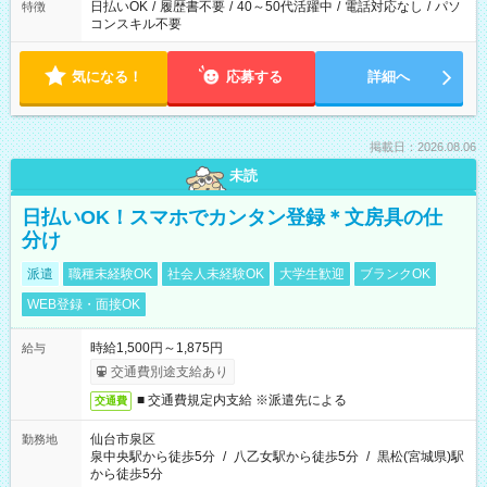
日払いOK
/
履歴書不要
/
40～50代活躍中
/
電話対応なし
/
パソ
特徴
コンスキル不要
気になる！
応募する
詳細へ
掲載日：2026.08.06
未読
日払いOK！スマホでカンタン登録＊文房具の仕
分け
派遣
職種未経験OK
社会人未経験OK
大学生歓迎
ブランクOK
WEB登録・面接OK
時給1,500円～1,875円
給与
交通費別途支給あり
■ 交通費規定内支給 ※派遣先による
交通費
仙台市泉区
勤務地
泉中央駅から徒歩5分
/
八乙女駅から徒歩5分
/
黒松(宮城県)駅
から徒歩5分