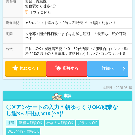
仙台市青葉区
勤務地
仙台駅から徒歩3分
オフィスビル
▼5h～シフト選べる ＊9時～21時間でご相談ください！
勤務時間
＜急募＞開始日相談～まずはお試し短期 ＊長期もご紹介可能
期間
です！
日払いOK
/
履歴書不要
/
40～50代活躍中
/
服装自由
/
シフト勤
特徴
務
/
10名以上の大量募集
/
電話対応なし
/
パソコンスキル不要
気になる！
応募する
詳細へ
掲載日：2026.08.10
未読
〇✕アンケートの入力＊朝ゆっくりOK/残業な
し週3～/日払いOK(^^)/
派遣
職種未経験OK
社会人未経験OK
ブランクOK
WEB登録・面接OK