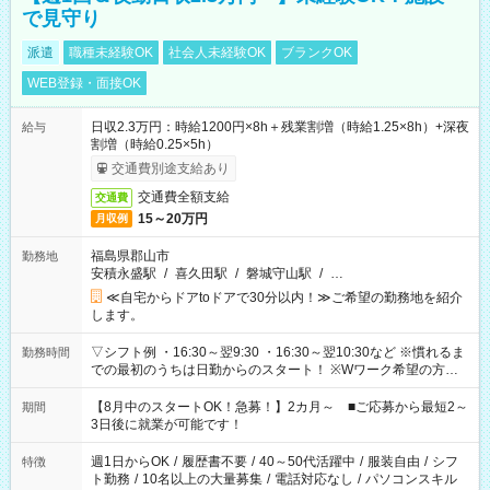
で見守り
派遣
職種未経験OK
社会人未経験OK
ブランクOK
WEB登録・面接OK
日収2.3万円：時給1200円×8h＋残業割増（時給1.25×8h）+深夜
給与
割増（時給0.25×5h）
交通費別途支給あり
交通費全額支給
交通費
15～20万円
月収例
福島県郡山市
勤務地
安積永盛駅
/
喜久田駅
/
磐城守山駅
/
…
≪自宅からドアtoドアで30分以内！≫ご希望の勤務地を紹介
します。
▽シフト例 ・16:30～翌9:30 ・16:30～翌10:30など ※慣れるま
勤務時間
での最初のうちは日勤からのスタート！ ※Wワーク希望の方へ
今ご覧のお仕事で希望する勤務時間と、もう1つのお仕事の勤務
時間。 合計で週40時間を超える場合は応募できません。
【8月中のスタートOK！急募！】2カ月～ ■ご応募から最短2～
期間
3日後に就業が可能です！
週1日からOK
/
履歴書不要
/
40～50代活躍中
/
服装自由
/
シフ
特徴
ト勤務
/
10名以上の大量募集
/
電話対応なし
/
パソコンスキル