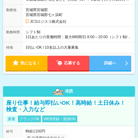
ど！ ・主要都市エリア 月収55万円／週5日稼働 月収65万~112
万円／週6日稼働 ・地方郊外エリア 月収40万円／週5日稼働 月
宮城県宮城郡
勤務地
収40万円~50万円／週6日稼働 ＜モデルイメージ＞ ■月収50万
宮城県宮城郡七ヶ浜町
円 (27歳男性/江東区在住)※元建築関係 1日150個配達×25日勤務
JCSロジスコ株式会社
(日休み) ■月収80万円(43歳男性/墨田区在住)※元営業 1日200個
配達×25日勤務(月休み) 【試用期間】試用期間なし
シフト制
勤務時間
1日あたりの実働時間：最大8時間/日 8:00～20:00（シフト制/実
働8時間） ※週5日勤務（場所次第では週4も有り） ※配達状況
によって時間外での勤務可能性有り ※案件により多少の前後あ
日払いOK / 10名以上の大量募集
特徴
り ※配達が完了次第、帰社OKです
気になる！
応募する
詳細へ
未読
座り仕事！給与即払いOK！高時給！土日休み！
検査・入力など
派遣
ブランクOK
WEB登録・面接OK
時給1100円
給与