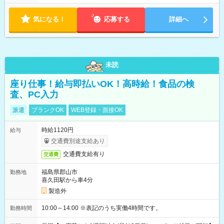
気になる！
応募する
詳細へ
未読
座り仕事！給与即払いOK！高時給！食品の検
査、PC入力
派遣
ブランクOK
WEB登録・面接OK
時給1120円
給与
交通費別途支給あり
交通費支給有り
交通費
福島県郡山市
勤務地
喜久田駅から車4分
製造外
10:00～14:00 ※表記のうち実働4時間です。
勤務時間