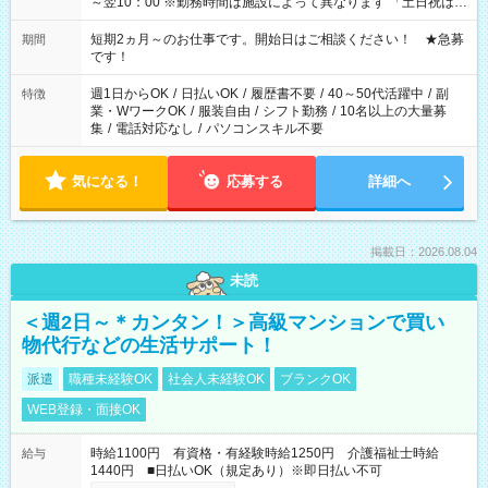
～翌10：00 ※勤務時間は施設によって異なります 「土日祝は休
みたい」 「しっかり稼ぎたい」 「もう少し遅い時間から始めた
い」など ご希望にあったお仕事をご案内いたします。 ※未経験
短期2ヵ月～のお仕事です。開始日はご相談ください！ ★急募
期間
の方の場合は1～2ヶ月間は日中での仕事を経験いただき、 お
です！
仕事に慣れてからの夜勤になります。 ★家庭の都合でお休みが
必要な場合も遠慮なくご相談ください。
週1日からOK
/
日払いOK
/
履歴書不要
/
40～50代活躍中
/
副
特徴
業・WワークOK
/
服装自由
/
シフト勤務
/
10名以上の大量募
集
/
電話対応なし
/
パソコンスキル不要
気になる！
応募する
詳細へ
掲載日：2026.08.04
未読
＜週2日～＊カンタン！＞高級マンションで買い
物代行などの生活サポート！
派遣
職種未経験OK
社会人未経験OK
ブランクOK
WEB登録・面接OK
時給1100円 有資格・有経験時給1250円 介護福祉士時給
給与
1440円 ■日払いOK（規定あり）※即日払い不可