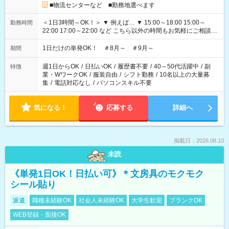
■物流センターなど ■勤務地選べます
＜1日3時間～OK！＞ ▼ 例えば… ▼ 15:00～18:00 15:00～
勤務時間
22:00 17:00～22:00 など こちら以外の時間もお気軽にご相談く
ださい！
1日だけの単発OK！ ＃8月～ ＃9月～
期間
週1日からOK
/
日払いOK
/
履歴書不要
/
40～50代活躍中
/
副
特徴
業・WワークOK
/
服装自由
/
シフト勤務
/
10名以上の大量募
集
/
電話対応なし
/
パソコンスキル不要
気になる！
応募する
詳細へ
掲載日：2026.08.10
未読
《単発1日OK！日払い可》＊文房具のモクモク
シール貼り
派遣
職種未経験OK
社会人未経験OK
大学生歓迎
ブランクOK
WEB登録・面接OK