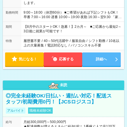
します。
9:00～18:00（休憩60分） ■ご希望があれば下記シフトもOK！
勤務時間
早番 7:00～16:00 遅番 10:00～19:00 夜勤 16:30～翌9:30 「家族
と休みを合わせたい」 「余裕を持って夕飯の準備がしたい」
「できれば残業はしたくない」 など、ご希望を教えてください
【8月中のスタートOK！急募！】2カ月～ ■ご応募から最短2～
期間
ね。 ※Wワーク希望の方へ 今ご覧のお仕事で希望する勤務時間
3日後に就業が可能です！
と、もう1つのお仕事の勤務時間。 合計で週40時間を超える場
合は応募できません。
履歴書不要
/
40～50代活躍中
/
服装自由
/
シフト勤務
/
10名以
特徴
上の大量募集
/
電話対応なし
/
パソコンスキル不要
気になる！
応募する
詳細へ
未読
◎完全未経験OK/日払い・週払い対応！配送ス
タッフ/初期費用0円！【JCSロジスコ】
アルバイト
職種未経験OK
月給300,000円～500,000円
給与
★配達個数が増えるとさらに給与UP！ 1番稼ぐ人で月120万ほ