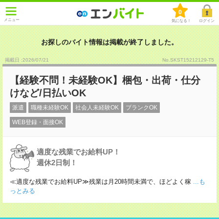
0
メニュー
気になる！
ログイン
お探しのバイト情報は掲載が終了しました。
掲載日 :2026
/
07
/
21
No.SKST15212129-T5
【経験不問！未経験OK】梱包・出荷・仕分
けなど/日払いOK
派遣
職種未経験OK
社会人未経験OK
ブランクOK
WEB登録・面接OK
適度な残業でお給料UP！
週休2日制！
≪適度な残業でお給料UP≫残業は月20時間未満で、ほどよく稼
...も
っとみる