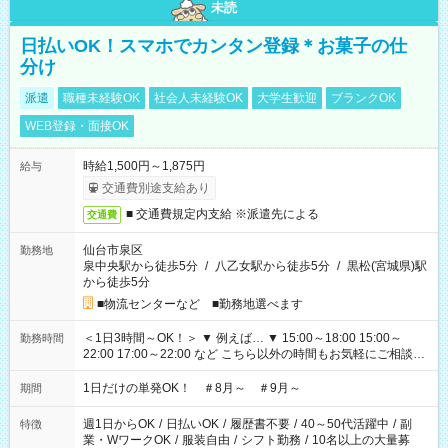
未読
日払いOK！スマホでカンタン登録＊お菓子の仕
分け
派遣
職種未経験OK
社会人未経験OK
大学生歓迎
ブランクOK
WEB登録・面接OK
時給1,500円～1,875円
給与
交通費別途支給あり
■ 交通費規定内支給 ※派遣先による
交通費
仙台市泉区
勤務地
泉中央駅から徒歩5分
/
八乙女駅から徒歩5分
/
黒松(宮城県)駅
から徒歩5分
■物流センターなど ■勤務地選べます
＜1日3時間～OK！＞ ▼ 例えば… ▼ 15:00～18:00 15:00～
勤務時間
22:00 17:00～22:00 など こちら以外の時間もお気軽にご相談く
ださい！
1日だけの単発OK！ ＃8月～ ＃9月～
期間
週1日からOK
/
日払いOK
/
履歴書不要
/
40～50代活躍中
/
副
特徴
業・WワークOK
/
服装自由
/
シフト勤務
/
10名以上の大量募