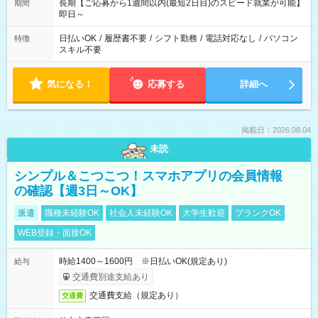
長期【ご応募から1週間以内(最短2日目)のスピード就業が可能】
期間
即日～
日払いOK
/
履歴書不要
/
シフト勤務
/
電話対応なし
/
パソコン
特徴
スキル不要
気になる！
応募する
詳細へ
掲載日：2026.08.04
未読
シンプル＆こつこつ！スマホアプリの会員情報
の確認【週3日～OK】
派遣
職種未経験OK
社会人未経験OK
大学生歓迎
ブランクOK
WEB登録・面接OK
時給1400～1600円 ※日払いOK(規定あり)
給与
交通費別途支給あり
交通費支給（規定あり）
交通費