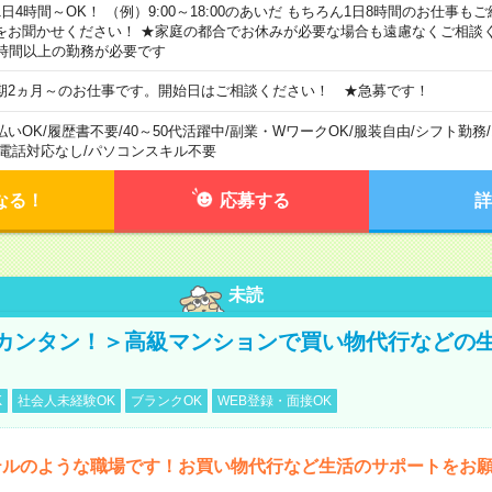
1日4時間～OK！ （例）9:00～18:00のあいだ もちろん1日8時間のお仕事
をお聞かせください！ ★家庭の都合でお休みが必要な場合も遠慮なくご相談く
5時間以上の勤務が必要です
期2ヵ月～のお仕事です。開始日はご相談ください！ ★急募です！
払いOK
/
履歴書不要
/
40～50代活躍中
/
副業・WワークOK
/
服装自由
/
シフト勤務
/
電話対応なし
/
パソコンスキル不要
なる！
応募する
詳
未読
カンタン！＞高級マンションで買い物代行などの
K
社会人未経験OK
ブランクOK
WEB登録・面接OK
テルのような職場です！お買い物代行など生活のサポートをお