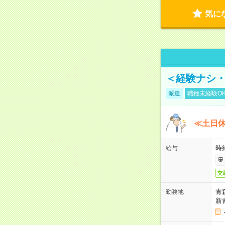
気に
＜経験ナシ・
派遣
職種未経験O
≪土日
時
給与
交
青
勤務地
新