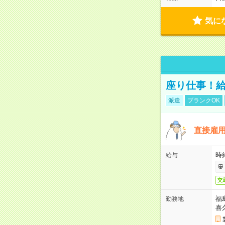
気に
座り仕事！給
派遣
ブランクOK
直接雇
時給
給与
交
福
勤務地
喜