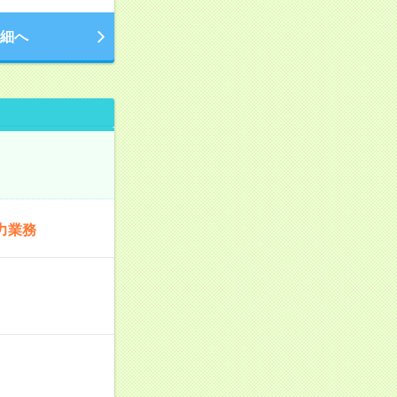
細へ
力業務