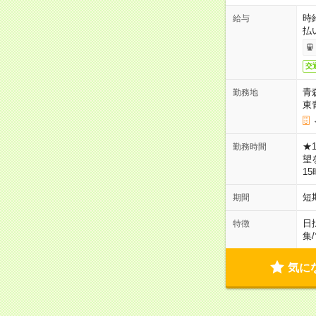
時
給与
払
交
青
勤務地
東
★
勤務時間
望
1
短
期間
日
特徴
集
/
気に