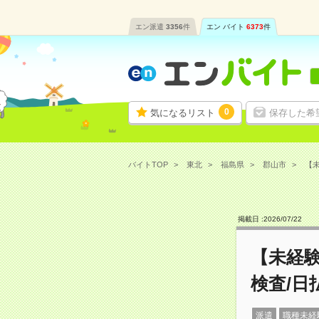
エン派遣
3356
件
エン バイト
6373
件
0
気になるリスト
保存した希
バイトTOP
東北
福島県
郡山市
【未
掲載日 :
2026
/
07
/
22
【未経
検査/日
派遣
職種未経