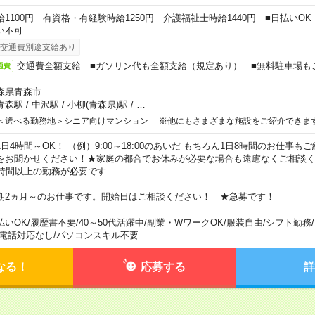
給1100円 有資格・有経験時給1250円 介護福祉士時給1440円 ■日払いO
い不可
交通費別途支給あり
交通費全額支給 ■ガソリン代も全額支給（規定あり） ■無料駐車場も
通費
森県青森市
青森駅
/
中沢駅
/
小柳(青森県)駅
/
…
＜選べる勤務地＞シニア向けマンション ※他にもさまざまな施設をご紹介できま
1日4時間～OK！ （例）9:00～18:00のあいだ もちろん1日8時間のお仕事
をお聞かせください！★家庭の都合でお休みが必要な場合も遠慮なくご相談く
5時間以上の勤務が必要です
期2ヵ月～のお仕事です。開始日はご相談ください！ ★急募です！
払いOK
/
履歴書不要
/
40～50代活躍中
/
副業・WワークOK
/
服装自由
/
シフト勤務
/
電話対応なし
/
パソコンスキル不要
なる！
応募する
詳