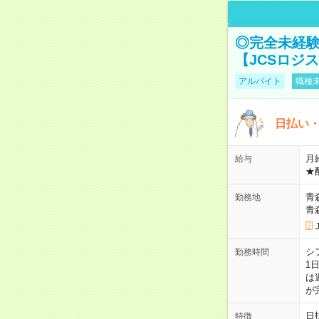
◎完全未経験
【JCSロジ
アルバイト
職種未
日払い・
月給
給与
★
青
勤務地
青
シ
勤務時間
1
は
が
日
特徴