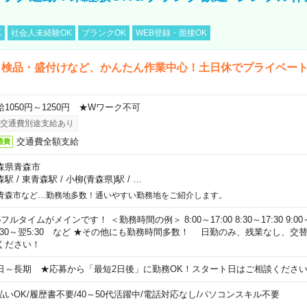
K
社会人未経験OK
ブランクOK
WEB登録・面接OK
・検品・盛付けなど、かんたん作業中心！土日休でプライベー
給1050円～1250円 ★Wワーク不可
交通費別途支給あり
交通費全額支給
通費
森県青森市
森駅
/
東青森駅
/
小柳(青森県)駅
/
…
青森市など…勤務地多数！通いやすい勤務地をご紹介します。
フルタイムがメインです！ ＜勤務時間の例＞ 8:00～17:00 8:30～17:30 9:00～18:
0:30～翌5:30 など ★その他にも勤務時間多数！ 日勤のみ、残業なし、
ください！
日～長期 ★応募から「最短2日後」に勤務OK！スタート日はご相談くださ
払いOK
/
履歴書不要
/
40～50代活躍中
/
電話対応なし
/
パソコンスキル不要