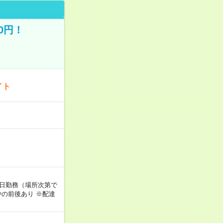
0円！
イト
週5日勤務（場所次第で
の前後あり ※配達