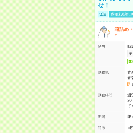
せ！
派遣
職種未経験O
箱詰め
○
時
給与
交
青
勤務地
青
週5
勤務時間
2
て
即
期間
日
特徴