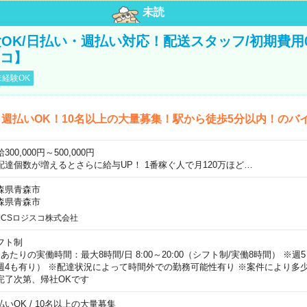
未読
OK/日払い・週払い対応！配送スタッフ/初期費用
スコ】
経験OK
週払いOK！10名以上の大量募集！駅から徒歩5分以内！のバ
300,000円～500,000円
配達個数が増えるとさらに給与UP！ 1番稼ぐ人で月120万ほど…
森県青森市
森県青森市
JCSロジスコ株式会社
フト制
日あたりの実働時間：最大8時間/日 8:00～20:00（シフト制/実働8時間） ※
週4も有り） ※配達状況によって時間外での勤務可能性有り ※案件により多少
完了次第、帰社OKです
払いOK / 10名以上の大量募集