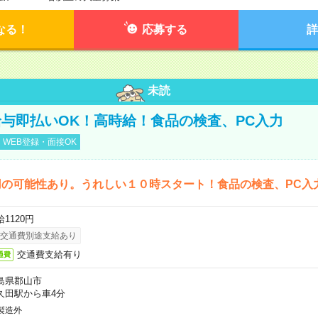
なる！
応募する
詳
未読
与即払いOK！高時給！食品の検査、PC入力
WEB登録・面接OK
用の可能性あり。うれしい１０時スタート！食品の検査、PC入
1120円
交通費別途支給あり
交通費支給有り
通費
島県郡山市
久田駅から車4分
製造外