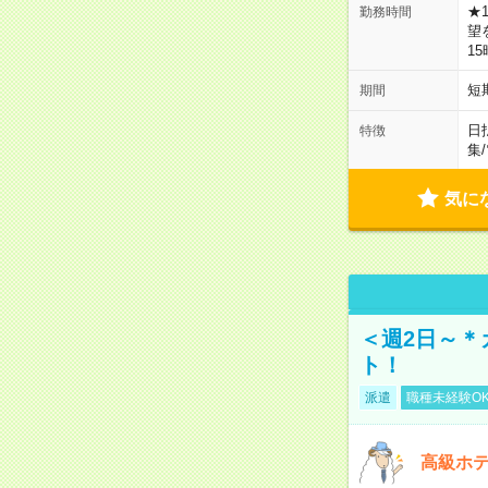
★
勤務時間
望
1
短
期間
日
特徴
集
/
気に
＜週2日～＊
ト！
派遣
職種未経験O
高級ホ