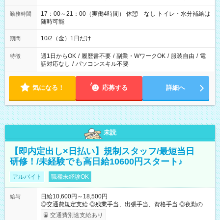
17：00～21：00（実働4時間） 休憩 なし トイレ・水分補給は
勤務時間
随時可能
10/2（金）1日だけ
期間
週1日からOK
/
履歴書不要
/
副業・WワークOK
/
服装自由
/
電
特徴
話対応なし
/
パソコンスキル不要
気になる！
応募する
詳細へ
未読
【即内定出し×日払い】規制スタッフ/最短当日
研修！/未経験でも高日給10600円スタート♪
アルバイト
職種未経験OK
日給10,600円～18,500円
給与
◎交通費規定支給 ◎残業手当、出張手当、資格手当 ◎夜勤の場
合：22時～翌5時は割増給与 ◎日払い・週払い可(希望者／条件
交通費別途支給あり