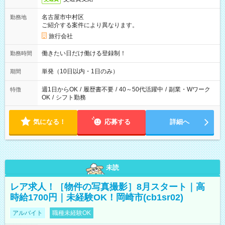
名古屋市中村区
勤務地
ご紹介する案件により異なります。
旅行会社
働きたい日だけ働ける登録制！
勤務時間
単発（10日以内・1日のみ）
期間
週1日からOK
/
履歴書不要
/
40～50代活躍中
/
副業・Wワーク
特徴
OK
/
シフト勤務
気になる！
応募する
詳細へ
未読
レア求人！［物件の写真撮影］8月スタート｜高
時給1700円｜未経験OK！岡崎市(cb1sr02)
アルバイト
職種未経験OK