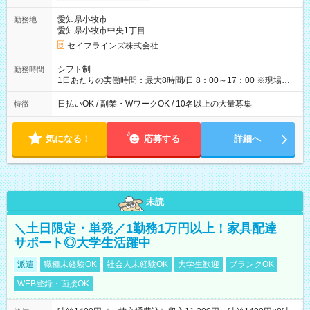
有) ＜月収例＞ 入社3か月：月収28万 入社1年：月収39万 ◎自分
のぺースで勤務可能 週3～OK！あなたの働き方と相談します♪
愛知県小牧市
勤務地
ダブルワークも可能です☺ ◎髪色、ピアス、タトゥーOK おしゃ
愛知県小牧市中央1丁目
れも自由に楽しめます！ 【試用期間】試用期間あり 試用期間の
長さ：3ヶ月 雇用形態、給与は本採用時と同じです。
セイフラインズ株式会社
シフト制
勤務時間
1日あたりの実働時間：最大8時間/日 8：00～17：00 ※現場によ
っては多少時間は前後します ▶残業ほとんどなし！ ▶時間より
早く終わることの方が多いと思います。現場によっては午前中
日払いOK / 副業・WワークOK / 10名以上の大量募集
特徴
で終わってしまう場合も。その場合も日給は同額支給！ ▶ご希
望の方は夜勤（21:00～6:00）のお仕事も可能。
気になる！
応募する
詳細へ
未読
＼土日限定・単発／1勤務1万円以上！家具配達
サポート◎大学生活躍中
派遣
職種未経験OK
社会人未経験OK
大学生歓迎
ブランクOK
WEB登録・面接OK