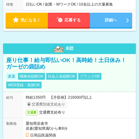
ほとんどなし！ ▶時間より早く終わることの方が多いと思いま
日払いOK / 副業・WワークOK / 10名以上の大量募集
特徴
す。現場によっては午前中で終わってしまう場合も。その場合
も日給は同額支給！ ▶ご希望の方は夜勤（21:00～6:00）のお仕
事も可能。
気になる！
応募する
詳細へ
未読
座り仕事！給与即払いOK！高時給！土日休み！
ガーゼの袋詰め
派遣
職種未経験OK
社会人未経験OK
ブランクOK
WEB登録・面接OK
時給1350円 【月収例】216000円以上
給与
交通費別途支給あり
交通費支給有り
交通費
愛知県岩倉市
勤務地
岩倉(愛知県)駅から車8分
日用品医薬関係