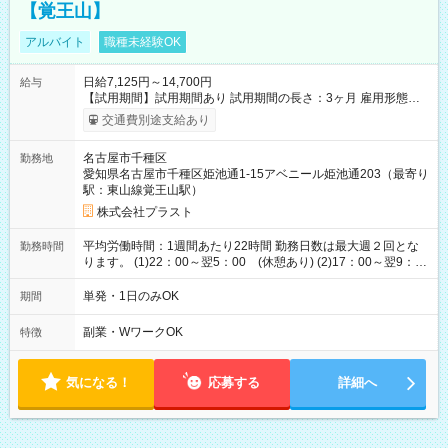
【覚王山】
アルバイト
職種未経験OK
日給7,125円～14,700円
給与
【試用期間】試用期間あり 試用期間の長さ：3ヶ月 雇用形態、
給与は本採用時と同じです。
交通費別途支給あり
名古屋市千種区
勤務地
愛知県名古屋市千種区姫池通1-15アベニール姫池通203（最寄り
駅：東山線覚王山駅）
株式会社プラスト
平均労働時間：1週間あたり22時間 勤務日数は最大週２回とな
勤務時間
ります。 (1)22：00～翌5：00 (休憩あり) (2)17：00～翌9：
00 (休憩あり) ３６協定提出済 平均労働時間：1週間あたり22
時間 勤務日数は最大週２回となります。 (1)22：00～翌5：00
単発・1日のみOK
期間
(休憩あり) (2)17：00～翌9：00 (休憩あり) ３６協定提出済
副業・WワークOK
特徴
気になる！
応募する
詳細へ