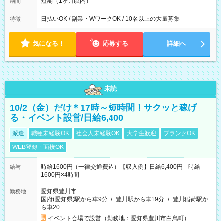
ほとんどなし！ ▶時間より早く終わることの方が多いと思いま
短期（1ヶ月以内）
期間
す。現場によっては午前中で終わってしまう場合も。その場合
も日給は同額支給！
日払いOK / 副業・WワークOK / 10名以上の大量募集
特徴
気になる！
応募する
詳細へ
未読
10/2（金）だけ＊17時～短時間！サクッと稼げ
る・イベント設営/日給6,400
派遣
職種未経験OK
社会人未経験OK
大学生歓迎
ブランクOK
WEB登録・面接OK
時給1600円（一律交通費込）【収入例】日給6,400円 時給
給与
1600円×4時間
愛知県豊川市
勤務地
国府(愛知県)駅から車9分
/
豊川駅から車19分
/
豊川稲荷駅か
ら車20
イベント会場で設営（勤務地：愛知県豊川市白鳥町）