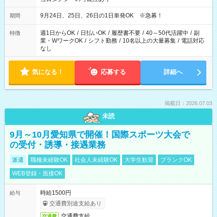
9月24日、25日、26日の1日単発OK ※急募！
期間
週1日からOK
/
日払いOK
/
履歴書不要
/
40～50代活躍中
/
副
特徴
業・WワークOK
/
シフト勤務
/
10名以上の大量募集
/
電話対応
なし
気になる！
応募する
詳細へ
掲載日：2026.07.03
未読
9月～10月愛知県で開催！国際スポーツ大会で
の受付・誘導・接遇業務
派遣
職種未経験OK
社会人未経験OK
大学生歓迎
ブランクOK
WEB登録・面接OK
時給1500円
給与
交通費別途支給あり
交通費支給
交通費