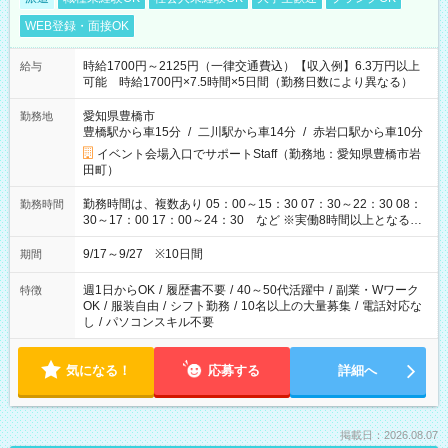
WEB登録・面接OK
時給1700円～2125円（一律交通費込）【収入例】6.3万円以上
給与
可能 時給1700円×7.5時間×5日間（勤務日数により異なる）
愛知県豊橋市
勤務地
豊橋駅から車15分
/
二川駅から車14分
/
赤岩口駅から車10分
イベント会場入口でサポートStaff（勤務地：愛知県豊橋市岩
田町）
勤務時間は、複数あり 05：00～15：30 07：30～22：30 08：
勤務時間
30～17：00 17：00～24：30 など ※実働8時間以上となる勤
務もあります。 【休憩】60分+他休憩あり 交替で取得します。
安全面に配慮しこまめな休憩があります。
9/17～9/27 ※10日間
期間
週1日からOK
/
履歴書不要
/
40～50代活躍中
/
副業・Wワーク
特徴
OK
/
服装自由
/
シフト勤務
/
10名以上の大量募集
/
電話対応な
し
/
パソコンスキル不要
気になる！
応募する
詳細へ
掲載日：2026.08.07