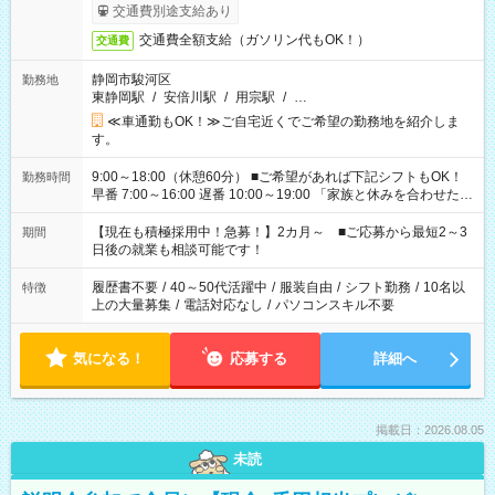
交通費別途支給あり
交通費全額支給（ガソリン代もOK！）
交通費
静岡市駿河区
勤務地
東静岡駅
/
安倍川駅
/
用宗駅
/
…
≪車通勤もOK！≫ご自宅近くでご希望の勤務地を紹介しま
す。
9:00～18:00（休憩60分） ■ご希望があれば下記シフトもOK！
勤務時間
早番 7:00～16:00 遅番 10:00～19:00 「家族と休みを合わせた
い」 「余裕を持って夕飯の準備がしたい」 「できれば残業はし
たくない」 など、ご希望を教えてくださいね。 ※Wワーク希望
【現在も積極採用中！急募！】2カ月～ ■ご応募から最短2～3
期間
の方へ 今ご覧のお仕事で希望する勤務時間と、もう1つのお仕事
日後の就業も相談可能です！
の勤務時間。 合計で週40時間を超える場合は応募できません。
履歴書不要
/
40～50代活躍中
/
服装自由
/
シフト勤務
/
10名以
特徴
上の大量募集
/
電話対応なし
/
パソコンスキル不要
気になる！
応募する
詳細へ
掲載日：2026.08.05
未読