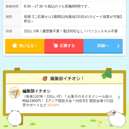
8:30～17:30 ※表記のうち実働8時間です。
勤務時間
長期【ご応募から1週間以内(最短2日目)のスピード就業が可能】
期間
即日～
日払いOK
/
履歴書不要
/
電話対応なし
/
パソコンスキル不要
特徴
気になる！
応募する
詳細へ
編集部イチオシ
《単発1日OK！日払い可》＊お菓子のモクモクシール貼り、
時給1900円！【アジア競技大会＊刈谷市】競技会場での設
営サポートなど
(8/7UP!)