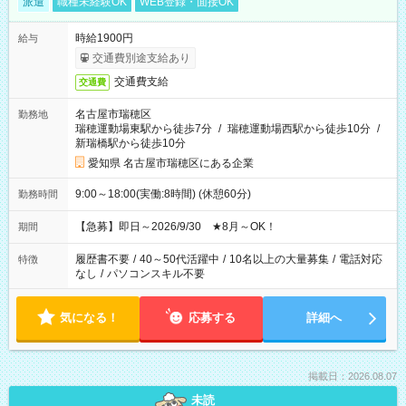
派遣
職種未経験OK
WEB登録・面接OK
時給1900円
給与
交通費別途支給あり
交通費支給
交通費
名古屋市瑞穂区
勤務地
瑞穂運動場東駅から徒歩7分
/
瑞穂運動場西駅から徒歩10分
/
新瑞橋駅から徒歩10分
愛知県 名古屋市瑞穂区にある企業
9:00～18:00(実働:8時間) (休憩60分)
勤務時間
【急募】即日～2026/9/30 ★8月～OK！
期間
履歴書不要
/
40～50代活躍中
/
10名以上の大量募集
/
電話対応
特徴
なし
/
パソコンスキル不要
気になる！
応募する
詳細へ
掲載日：2026.08.07
未読