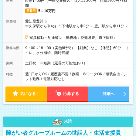
時給1400円（一律交通費込）収入11,200円 時給1400円×8時
給与
間
5～10万円
月収例
愛知県豊川市
勤務地
牛久保駅から車4分
/
下地駅から車9分
/
豊川駅から車11分
/
…
家具移動・配達補助（勤務地：愛知県豊川市正岡町）
9：00～18：00（実働8時間） 【残業】なし 【休憩】60分 ・ト
勤務時間
イレ、水分補給、随時可能
土日祝 ※短期（延長の可能性あり）
期間
週1日からOK
/
履歴書不要
/
副業・WワークOK
/
服装自由
/
シ
特徴
フト勤務
/
電話対応なし
気になる！
応募する
詳細へ
未読
障がい者グループホームの世話人・生活支援員