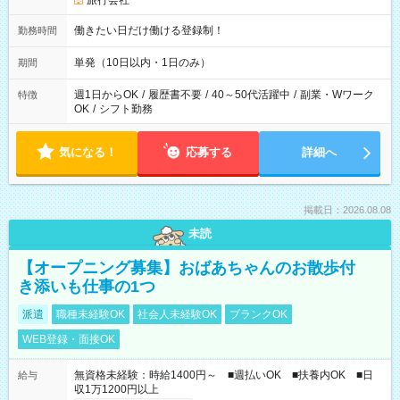
旅行会社
働きたい日だけ働ける登録制！
勤務時間
単発（10日以内・1日のみ）
期間
週1日からOK
/
履歴書不要
/
40～50代活躍中
/
副業・Wワーク
特徴
OK
/
シフト勤務
気になる！
応募する
詳細へ
掲載日：2026.08.08
未読
【オープニング募集】おばあちゃんのお散歩付
き添いも仕事の1つ
派遣
職種未経験OK
社会人未経験OK
ブランクOK
WEB登録・面接OK
無資格未経験：時給1400円～ ■週払いOK ■扶養内OK ■日
給与
収1万1200円以上