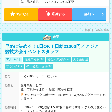
集
/
電話対応なし
/
パソコンスキル不要
気になる！
応募する
詳細へ
掲載日：2026.08.07
未読
早めに決める！1日OK！日給21000円／アジア
競技大会イベントスタッフ
アルバイト
職種未経験OK
社会人未経験OK
大学生歓迎
ブランクOK
WEB登録・面接OK
日給21000円 ＊日払いOK！
給与
愛知県みよし市
勤務地
豊田市駅から徒歩
/
新豊田駅から徒歩
アジア競技会スポーツ好きにはたまらない株式会社ビート 名
古屋支店
5：30～18：00(実働11.5時間) ＊基本は前泊(ホテル代は支給)or
勤務時間
当日タクシーの可能性あり