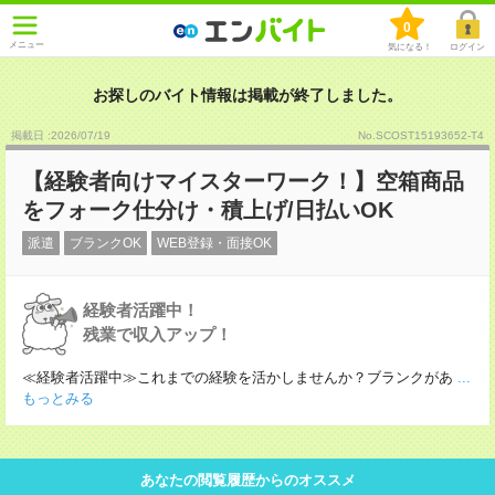
0
メニュー
気になる！
ログイン
お探しのバイト情報は掲載が終了しました。
掲載日 :2026
/
07
/
19
No.SCOST15193652-T4
【経験者向けマイスターワーク！】空箱商品
をフォーク仕分け・積上げ/日払いOK
派遣
ブランクOK
WEB登録・面接OK
経験者活躍中！
残業で収入アップ！
≪経験者活躍中≫これまでの経験を活かしませんか？ブランクがあ
...
もっとみる
あなたの閲覧履歴からのオススメ