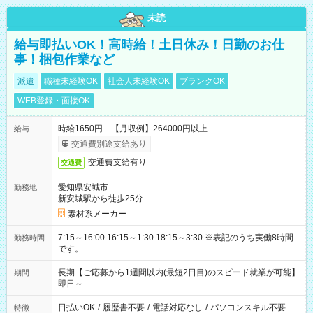
未読
給与即払いOK！高時給！土日休み！日勤のお仕
事！梱包作業など
派遣
職種未経験OK
社会人未経験OK
ブランクOK
WEB登録・面接OK
時給1650円 【月収例】264000円以上
給与
交通費別途支給あり
交通費支給有り
交通費
愛知県安城市
勤務地
新安城駅から徒歩25分
素材系メーカー
7:15～16:00 16:15～1:30 18:15～3:30 ※表記のうち実働8時間
勤務時間
です。
長期【ご応募から1週間以内(最短2日目)のスピード就業が可能】
期間
即日～
日払いOK
/
履歴書不要
/
電話対応なし
/
パソコンスキル不要
特徴