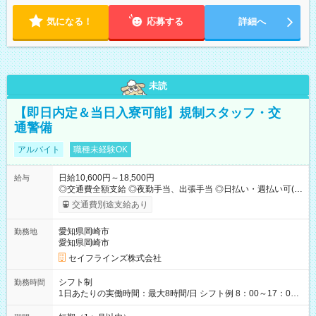
気になる！
応募する
詳細へ
未読
【即日内定＆当日入寮可能】規制スタッフ・交
通警備
アルバイト
職種未経験OK
日給10,600円～18,500円
給与
◎交通費全額支給 ◎夜勤手当、出張手当 ◎日払い・週払い可(希
望者／条件有) ＜月収例＞ 日給10,600円×22日稼働＝23.5万円/
交通費別途支給あり
月 ◎自分のぺースで勤務可能 週2～OK！あなたの働き方と相談
します♪ ダブルワークも可能です☺ 【試用期間】試用期間あり
愛知県岡崎市
勤務地
試用期間の長さ：3ヶ月 雇用形態、給与は本採用時と同じです。
愛知県岡崎市
セイフラインズ株式会社
シフト制
勤務時間
1日あたりの実働時間：最大8時間/日 シフト例 8：00～17：00
21：00～6：00 ※現場によっては多少時間は前後します ▶残業