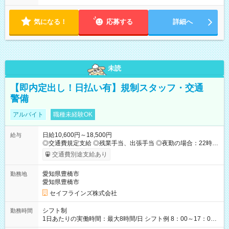
気になる！
応募する
詳細へ
未読
【即内定出し！日払い有】規制スタッフ・交通
警備
アルバイト
職種未経験OK
日給10,600円～18,500円
給与
◎交通費規定支給 ◎残業手当、出張手当 ◎夜勤の場合：22時～
翌5時は割増給与 ◎日払い・週払い可(希望者／条件有) ＜月収例
交通費別途支給あり
＞ 日給10,600円×22日稼働＝23.5万円/月 ◎自分のぺースで勤務
可能 週2～OK！あなたの働き方と相談します♪ ダブルワークも
愛知県豊橋市
勤務地
可能です☺ 【試用期間】試用期間あり 試用期間の長さ：3ヶ月
愛知県豊橋市
雇用形態、給与は本採用時と同じです。
セイフラインズ株式会社
シフト制
勤務時間
1日あたりの実働時間：最大8時間/日 シフト例 8：00～17：00
21：00～6：00 ※現場によっては多少時間は前後します ▶残業