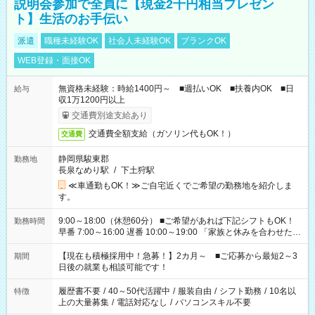
説明会参加で全員に【現金2千円相当プレゼン
ト】生活のお手伝い
派遣
職種未経験OK
社会人未経験OK
ブランクOK
WEB登録・面接OK
無資格未経験：時給1400円～ ■週払いOK ■扶養内OK ■日
給与
収1万1200円以上
交通費別途支給あり
交通費全額支給（ガソリン代もOK！）
交通費
静岡県駿東郡
勤務地
長泉なめり駅
/
下土狩駅
≪車通勤もOK！≫ご自宅近くでご希望の勤務地を紹介しま
す。
9:00～18:00（休憩60分） ■ご希望があれば下記シフトもOK！
勤務時間
早番 7:00～16:00 遅番 10:00～19:00 「家族と休みを合わせた
い」 「余裕を持って夕飯の準備がしたい」 「できれば残業はし
たくない」 など、ご希望を教えてくださいね。 ※Wワーク希望
【現在も積極採用中！急募！】2カ月～ ■ご応募から最短2～3
期間
の方へ 今ご覧のお仕事で希望する勤務時間と、もう1つのお仕事
日後の就業も相談可能です！
の勤務時間。 合計で週40時間を超える場合は応募できません。
履歴書不要
/
40～50代活躍中
/
服装自由
/
シフト勤務
/
10名以
特徴
上の大量募集
/
電話対応なし
/
パソコンスキル不要