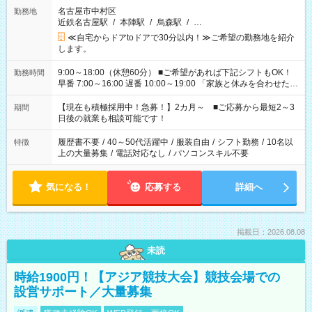
名古屋市中村区
勤務地
近鉄名古屋駅
/
本陣駅
/
烏森駅
/
…
≪自宅からドアtoドアで30分以内！≫ご希望の勤務地を紹介
します。
9:00～18:00（休憩60分） ■ご希望があれば下記シフトもOK！
勤務時間
早番 7:00～16:00 遅番 10:00～19:00 「家族と休みを合わせた
い」 「余裕を持って夕飯の準備がしたい」 「できれば残業はし
たくない」 など、ご希望を教えてくださいね。 ※Wワーク希望
【現在も積極採用中！急募！】2カ月～ ■ご応募から最短2～3
期間
の方へ 今ご覧のお仕事で希望する勤務時間と、もう1つのお仕事
日後の就業も相談可能です！
の勤務時間。 合計で週40時間を超える場合は応募できません。
履歴書不要
/
40～50代活躍中
/
服装自由
/
シフト勤務
/
10名以
特徴
上の大量募集
/
電話対応なし
/
パソコンスキル不要
気になる！
応募する
詳細へ
掲載日：2026.08.08
未読
時給1900円！【アジア競技大会】競技会場での
設営サポート／大量募集