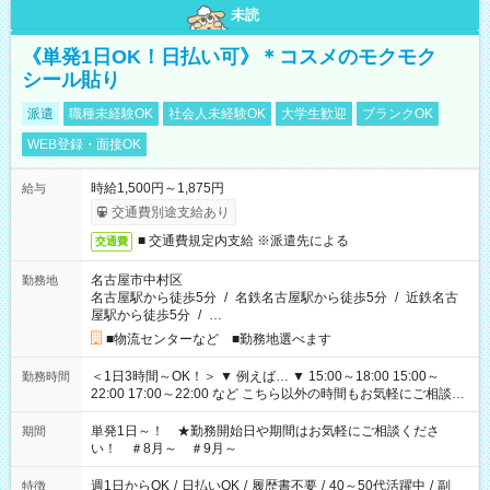
未読
《単発1日OK！日払い可》＊コスメのモクモク
シール貼り
派遣
職種未経験OK
社会人未経験OK
大学生歓迎
ブランクOK
WEB登録・面接OK
時給1,500円～1,875円
給与
交通費別途支給あり
■ 交通費規定内支給 ※派遣先による
交通費
名古屋市中村区
勤務地
名古屋駅から徒歩5分
/
名鉄名古屋駅から徒歩5分
/
近鉄名古
屋駅から徒歩5分
/
…
■物流センターなど ■勤務地選べます
＜1日3時間～OK！＞ ▼ 例えば… ▼ 15:00～18:00 15:00～
勤務時間
22:00 17:00～22:00 など こちら以外の時間もお気軽にご相談く
ださい！
単発1日～！ ★勤務開始日や期間はお気軽にご相談くださ
期間
い！ ＃8月～ ＃9月～
週1日からOK
/
日払いOK
/
履歴書不要
/
40～50代活躍中
/
副
特徴