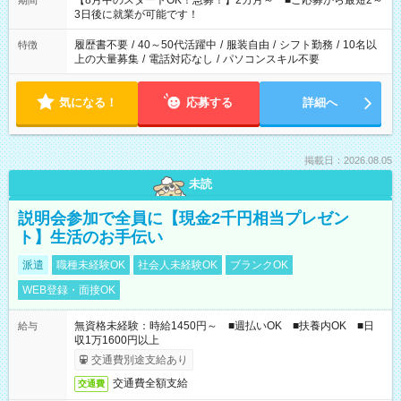
【8月中のスタートOK！急募！】2カ月～ ■ご応募から最短2～
期間
ね。 ※Wワーク希望の方へ 今ご覧のお仕事で希望する勤務時間
3日後に就業が可能です！
と、もう1つのお仕事の勤務時間。 合計で週40時間を超える場
合は応募できません。
履歴書不要
/
40～50代活躍中
/
服装自由
/
シフト勤務
/
10名以
特徴
上の大量募集
/
電話対応なし
/
パソコンスキル不要
気になる！
応募する
詳細へ
掲載日：2026.08.05
未読
説明会参加で全員に【現金2千円相当プレゼン
ト】生活のお手伝い
派遣
職種未経験OK
社会人未経験OK
ブランクOK
WEB登録・面接OK
無資格未経験：時給1450円～ ■週払いOK ■扶養内OK ■日
給与
収1万1600円以上
交通費別途支給あり
交通費全額支給
交通費