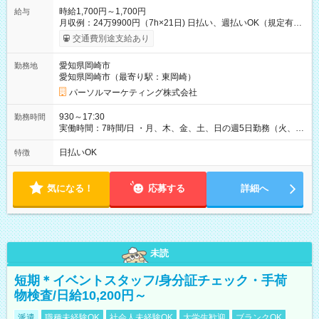
時給1,700円～1,700円
給与
月収例：24万9900円（7h×21日) 日払い、週払いOK（規定有
り） 【試用期間】試用期間なし
交通費別途支給あり
愛知県岡崎市
勤務地
愛知県岡崎市（最寄り駅：東岡崎）
パーソルマーケティング株式会社
930～17:30
勤務時間
実働時間：7時間/日 ・月、木、金、土、日の週5日勤務（火、水
は固定休です／夏季、年末年始等、長期休暇有り！） ・ワンシ
フト！ 残業ほぼナシ（0～5h/月）
日払いOK
特徴
気になる！
応募する
詳細へ
未読
短期＊イベントスタッフ/身分証チェック・手荷
物検査/日給10,200円～
派遣
職種未経験OK
社会人未経験OK
大学生歓迎
ブランクOK