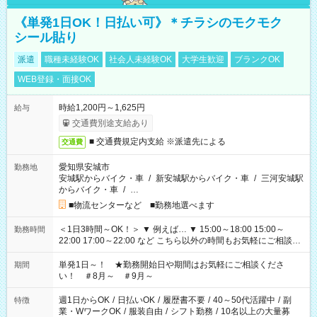
《単発1日OK！日払い可》＊チラシのモクモク
シール貼り
派遣
職種未経験OK
社会人未経験OK
大学生歓迎
ブランクOK
WEB登録・面接OK
時給1,200円～1,625円
給与
交通費別途支給あり
■ 交通費規定内支給 ※派遣先による
交通費
愛知県安城市
勤務地
安城駅からバイク・車
/
新安城駅からバイク・車
/
三河安城駅
からバイク・車
/
…
■物流センターなど ■勤務地選べます
＜1日3時間～OK！＞ ▼ 例えば… ▼ 15:00～18:00 15:00～
勤務時間
22:00 17:00～22:00 など こちら以外の時間もお気軽にご相談く
ださい！
単発1日～！ ★勤務開始日や期間はお気軽にご相談くださ
期間
い！ ＃8月～ ＃9月～
週1日からOK
/
日払いOK
/
履歴書不要
/
40～50代活躍中
/
副
特徴
業・WワークOK
/
服装自由
/
シフト勤務
/
10名以上の大量募