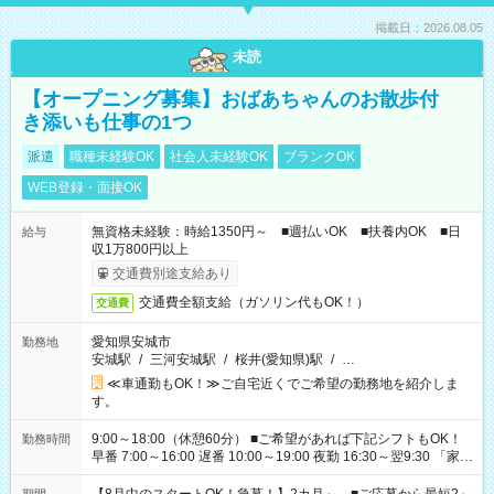
掲載日：2026.08.05
未読
【オープニング募集】おばあちゃんのお散歩付
き添いも仕事の1つ
派遣
職種未経験OK
社会人未経験OK
ブランクOK
WEB登録・面接OK
無資格未経験：時給1350円～ ■週払いOK ■扶養内OK ■日
給与
収1万800円以上
交通費別途支給あり
交通費全額支給（ガソリン代もOK！）
交通費
愛知県安城市
勤務地
安城駅
/
三河安城駅
/
桜井(愛知県)駅
/
…
≪車通勤もOK！≫ご自宅近くでご希望の勤務地を紹介しま
す。
9:00～18:00（休憩60分） ■ご希望があれば下記シフトもOK！
勤務時間
早番 7:00～16:00 遅番 10:00～19:00 夜勤 16:30～翌9:30 「家族
と休みを合わせたい」 「余裕を持って夕飯の準備がしたい」
「できれば残業はしたくない」 など、ご希望を教えてください