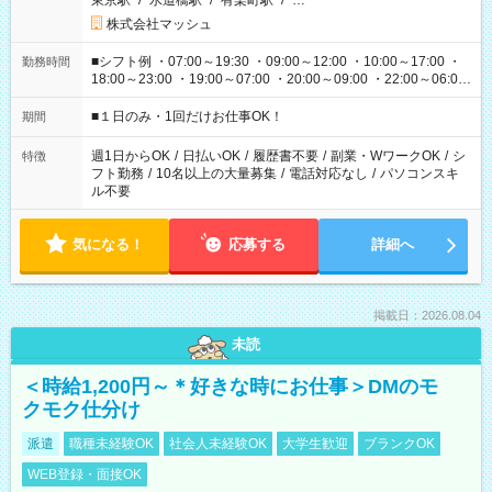
東京駅
/
水道橋駅
/
有楽町駅
/
…
株式会社マッシュ
■シフト例 ・07:00～19:30 ・09:00～12:00 ・10:00～17:00 ・
勤務時間
18:00～23:00 ・19:00～07:00 ・20:00～09:00 ・22:00～06:00
etc ★最短で3時間で5,120円のお仕事から 15時間で2万円近く稼
げるお仕事も！ ご希望のお時間に合わせてご紹介！ ※シフトは
■１日のみ・1回だけお仕事OK！
期間
現場によって異なります。 ※勿論、休憩時間はあるのでご安心
ください！
週1日からOK
/
日払いOK
/
履歴書不要
/
副業・WワークOK
/
シ
特徴
フト勤務
/
10名以上の大量募集
/
電話対応なし
/
パソコンスキ
ル不要
気になる！
応募する
詳細へ
掲載日：2026.08.04
未読
＜時給1,200円～＊好きな時にお仕事＞DMのモ
クモク仕分け
派遣
職種未経験OK
社会人未経験OK
大学生歓迎
ブランクOK
WEB登録・面接OK