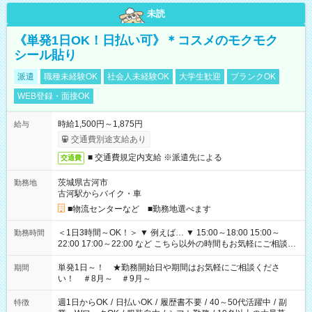
未読
《単発1日OK！日払い可》＊コスメのモクモク
シール貼り
派遣
職種未経験OK
社会人未経験OK
大学生歓迎
ブランクOK
WEB登録・面接OK
時給1,500円～1,875円
給与
交通費別途支給あり
■ 交通費規定内支給 ※派遣先による
交通費
茨城県古河市
勤務地
古河駅からバイク・車
■物流センターなど ■勤務地選べます
＜1日3時間～OK！＞ ▼ 例えば… ▼ 15:00～18:00 15:00～
勤務時間
22:00 17:00～22:00 など こちら以外の時間もお気軽にご相談く
ださい！
単発1日～！ ★勤務開始日や期間はお気軽にご相談くださ
期間
い！ ＃8月～ ＃9月～
週1日からOK
/
日払いOK
/
履歴書不要
/
40～50代活躍中
/
副
特徴