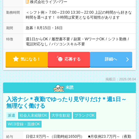
株式会社ライブパワー
＜シフト例＞ 7:00～23:00 13:30～22:00 上記の時間から好きな
勤務時間
時間を選べます！ ※時間は変更となる可能性があります
急募！8月15日・16日
期間
週1日からOK
/
履歴書不要
/
副業・WワークOK
/
シフト勤務
/
特徴
電話対応なし
/
パソコンスキル不要
気になる！
応募する
詳細へ
掲載日：2026.08.04
未読
入浴ナシ＊夜勤でゆったり見守りだけ＊週1日～
無理なく働ける
派遣
社会人未経験OK
大学生歓迎
ブランクOK
WEB登録・面接OK
日収2.9万円～（日勤時給1650円） ■月収例23.7万円～（夜勤
給与