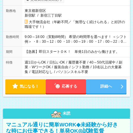
東京都新宿区
勤務地
新宿駅
/
新宿三丁目駅
大手物流会社（年齢不問／「無理なく続けられる」と好評の
職場です！）
9:00～18:00（実動8時間） 希望の時間帯を選べます！ ＜シフト
勤務時間
例＞ ・8：30～12：00 ・10：00～19：00 ・17：00～22：00
・13：00～22：00 ・22：00～翌6：00 など
【急募】即日スタートＯＫ！ 単発1日のみから働けます。
期間
週1日からOK
/
日払いOK
/
履歴書不要
/
40～50代活躍中
/
副
特徴
業・WワークOK
/
服装自由
/
シフト勤務
/
10名以上の大量募
集
/
電話対応なし
/
パソコンスキル不要
気になる！
応募する
詳細へ
未読
マニュアル通りに簡単WORK◆未経験から好き
な時にお仕事できる！単発OK◎試験監督