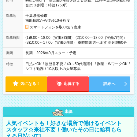
時給1400円 ※実働8時間を超える勤務、22時～翌5時勤務の場
給与
合25％割増：時給1750円
千葉県船橋市
勤務地
南船橋駅から徒歩10分程度
スマートフォンを取り扱う倉庫
(1)9:00～18:00（実働8時間） (2)10:00～18:00（実働7時間）
勤務時間
(3)10:00～17:00（実働6時間） ※時間帯選べます ※休憩60分
長期 2026年9月スタート予定
期間
日払いOK
/
履歴書不要
/
40～50代活躍中
/
副業・WワークOK
/
特徴
シフト勤務
/
10名以上の大量募集
気になる！
応募する
詳細へ
未読
人気イベントも！好きな場所で働けるイベント
スタッフ☆来社不要！働いたその日に給料もら
える日払い/T1