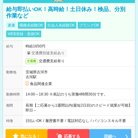
給与即払いOK！高時給！土日休み！検品、分別
作業など
派遣
職種未経験OK
社会人未経験OK
ブランクOK
WEB登録・面接OK
時給1650円
給与
交通費別途支給あり
交通費支給有り
交通費
茨城県古河市
勤務地
古河駅
食品関連企業
14:00～18:30 ※表記のうち実働4時間30分です。
勤務時間
長期【ご応募から1週間以内(最短2日目)のスピード就業が可能】
期間
即日～
日払いOK
/
履歴書不要
/
電話対応なし
/
パソコンスキル不要
特徴
気になる！
応募する
詳細へ