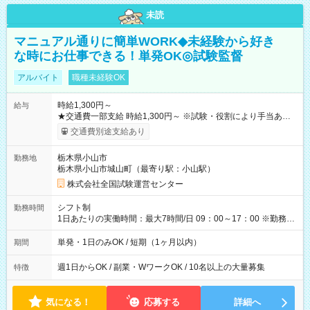
未読
マニュアル通りに簡単WORK◆未経験から好き
な時にお仕事できる！単発OK◎試験監督
アルバイト
職種未経験OK
時給1,300円～
給与
★交通費一部支給 時給1,300円～ ※試験・役割により手当あり
※勤務回数により昇給あり 【即給（前払い）オプションあ
交通費別途支給あり
り！】 希望される場合、勤務から1週間ほどで給与の一部を受け
取れます。 ※手数料418円がかかります。 【過去試験日の収入
栃木県小山市
勤務地
例】 ・河合塾模擬試験 8:30～17:30（休憩1時間） 時給1,300円
栃木県小山市城山町（最寄り駅：小山駅）
×8時間＝日収10,400円＋交通費 ※当日の役割により時給＋100
円の場合あり ・国家試験 7:00～13:30（休憩なし） 時給1,300
株式会社全国試験運営センター
円（役割手当＋100円）×6時間＝日収8,400円＋交通費 【試用期
間】試用期間なし
シフト制
勤務時間
1日あたりの実働時間：最大7時間/日 09：00～17：00 ※勤務時
間は 試験により異なります。
単発・1日のみOK / 短期（1ヶ月以内）
期間
週1日からOK / 副業・WワークOK / 10名以上の大量募集
特徴
気になる！
応募する
詳細へ