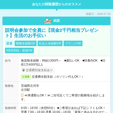
あなたの閲覧履歴からのオススメ
掲載日：2026.07.29
未読
説明会参加で全員に【現金2千円相当プレゼン
ト】生活のお手伝い
派遣
職種未経験OK
社会人未経験OK
ブランクOK
WEB登録・面接OK
無資格未経験：時給1300円～ ■週払いOK ■扶養内OK ■日
給与
収1万400円以上
交通費別途支給あり
交通費全額支給（ガソリン代もOK！）
交通費
茨城県古河市
勤務地
古河駅
≪車通勤もOK！≫ご自宅近くでご希望の勤務地を紹介しま
す。
9:00～18:00（休憩60分） ■ご希望があれば下記シフトもOK！
勤務時間
早番 7:00～16:00 遅番 10:00～19:00 「家族と休みを合わせた