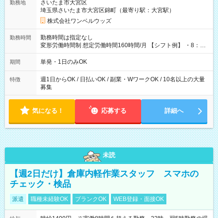
さいたま市大宮区
勤務地
埼玉県さいたま市大宮区錦町（最寄り駅：大宮駅）
株式会社ワンベルウッズ
勤務時間は指定なし
勤務時間
変形労働時間制 想定労働時間160時間/月 【シフト例】 ・8：00
～21：00
単発・1日のみOK
期間
週1日からOK / 日払いOK / 副業・WワークOK / 10名以上の大量
特徴
募集
気になる！
応募する
詳細へ
未読
【週2日だけ】倉庫内軽作業スタッフ スマホの
チェック・検品
派遣
職種未経験OK
ブランクOK
WEB登録・面接OK