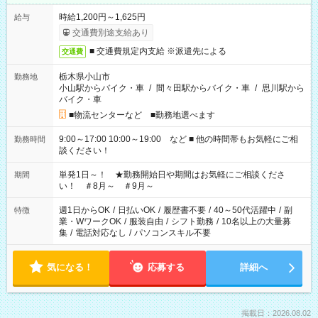
時給1,200円～1,625円
給与
交通費別途支給あり
■ 交通費規定内支給 ※派遣先による
交通費
栃木県小山市
勤務地
小山駅からバイク・車
/
間々田駅からバイク・車
/
思川駅から
バイク・車
■物流センターなど ■勤務地選べます
9:00～17:00 10:00～19:00 など ■ 他の時間帯もお気軽にご相
勤務時間
談ください！
単発1日～！ ★勤務開始日や期間はお気軽にご相談くださ
期間
い！ ＃8月～ ＃9月～
週1日からOK
/
日払いOK
/
履歴書不要
/
40～50代活躍中
/
副
特徴
業・WワークOK
/
服装自由
/
シフト勤務
/
10名以上の大量募
集
/
電話対応なし
/
パソコンスキル不要
気になる！
応募する
詳細へ
掲載日：2026.08.02