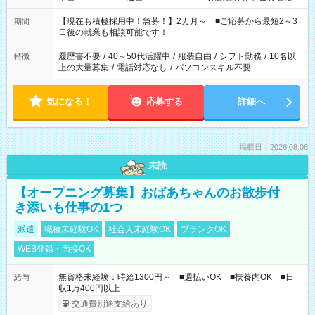
い」 「余裕を持って夕飯の準備がしたい」 「できれば残業はし
たくない」 など、ご希望を教えてくださいね。 ※Wワーク希望
【現在も積極採用中！急募！】2カ月～ ■ご応募から最短2～3
期間
の方へ 今ご覧のお仕事で希望する勤務時間と、もう1つのお仕事
日後の就業も相談可能です！
の勤務時間。 合計で週40時間を超える場合は応募できません。
履歴書不要
/
40～50代活躍中
/
服装自由
/
シフト勤務
/
10名以
特徴
上の大量募集
/
電話対応なし
/
パソコンスキル不要
気になる！
応募する
詳細へ
掲載日：2026.08.06
未読
【オープニング募集】おばあちゃんのお散歩付
き添いも仕事の1つ
派遣
職種未経験OK
社会人未経験OK
ブランクOK
WEB登録・面接OK
無資格未経験：時給1300円～ ■週払いOK ■扶養内OK ■日
給与
収1万400円以上
交通費別途支給あり