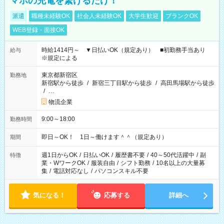
マホの充電を繋げるだけ！
派遣
職種未経験OK
社会人未経験OK
大学生歓迎
ブランクOK
WEB登録・面接OK
時給1414円～ ▼日払いOK（規定あり） ■初勤務手当あり
給与
※規定による
東京都新宿区
勤務地
新宿駅から徒歩
/
新宿三丁目駅から徒歩
/
高田馬場駅から徒歩
/
…
物流企業
9:00～18:00
勤務時間
即日～OK！ 1日～働けます＾＾（規定あり）
期間
週1日からOK
/
日払いOK
/
履歴書不要
/
40～50代活躍中
/
副
特徴
業・WワークOK
/
服装自由
/
シフト勤務
/
10名以上の大量募
集
/
電話対応なし
/
パソコンスキル不要
気になる！
応募する
詳細へ