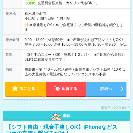
交通費全額支給（ガソリン代もOK！）
交通費
栃木県小山市
勤務地
小山駅
/
間々田駅
/
思川駅
≪車通勤もOK！≫ご自宅近くでご希望の勤務地を紹介しま
す。
9:00～18:00（休憩60分） ■ご希望があれば下記シフトもOK！
勤務時間
早番 7:00～16:00 遅番 10:00～19:00 夜勤 16:30～翌9:30 「家族
と休みを合わせたい」 「余裕を持って夕飯の準備がしたい」
「できれば残業はしたくない」 など、ご希望を教えてください
【8月中のスタートOK！急募！】2カ月～ ■ご応募から最短2～
期間
ね。 ※Wワーク希望の方へ 今ご覧のお仕事で希望する勤務時間
3日後に就業が可能です！
と、もう1つのお仕事の勤務時間。 合計で週40時間を超える場
合は応募できません。
履歴書不要
/
40～50代活躍中
/
服装自由
/
シフト勤務
/
10名以
特徴
上の大量募集
/
電話対応なし
/
パソコンスキル不要
気になる！
応募する
詳細へ
掲載日：2026.08.07
未読
【シフト自由・現金手渡しOK】iPhoneなどス