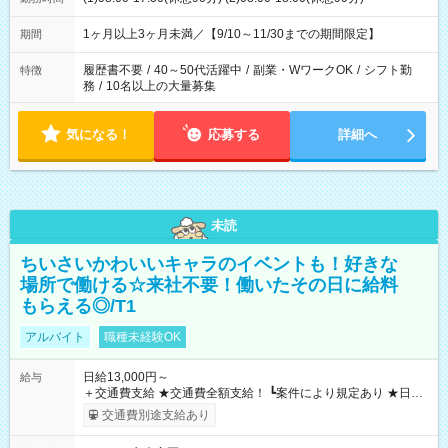
1ヶ月以上3ヶ月未満／【9/10～11/30までの期間限定】
期間
履歴書不要
/
40～50代活躍中
/
副業・WワークOK
/
シフト勤
特徴
務
/
10名以上の大量募集
気になる！
応募する
詳細へ
未読
ちいさいかわいいキャラのイベントも！好きな
場所で働ける☆来社不要！働いたその日に給料
もらえる◎/T1
アルバイト
職種未経験OK
日給13,000円～
給与
＋交通費支給 ★交通費全額支給！ ┗案件により規定あり ★日払
いOK！（規定あり） ┗働いたその日に現金GET♪ お仕事後はコ
交通費別途支給あり
ンビニATMから 日払い分を引き落とせます！ 【試用期間】試
用期間なし