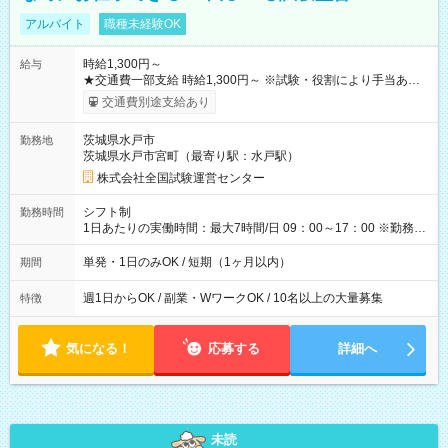
アルバイト
職種未経験OK
時給1,300円～
給与
★交通費一部支給 時給1,300円～ ※試験・役割により手当あり
※勤務回数により昇給あり 【即給（前払い）オプションあ
交通費別途支給あり
り！】 希望される場合、勤務から1週間ほどで給与の一部を受け
取れます。 ※手数料418円がかかります。 【過去試験日の収入
茨城県水戸市
勤務地
例】 ・河合塾模擬試験 8:30～17:30（休憩1時間） 時給1,300円
茨城県水戸市宮町（最寄り駅：水戸駅）
×8時間＝日収10,400円＋交通費 ※当日の役割により時給＋100
円の場合あり ・国家試験 7:00～13:30（休憩なし） 時給1,300
株式会社全国試験運営センター
円（役割手当＋100円）×6時間＝日収8,400円＋交通費 【試用期
間】試用期間なし
シフト制
勤務時間
1日あたりの実働時間：最大7時間/日 09：00～17：00 ※勤務時
間は 試験により異なります。
単発・1日のみOK / 短期（1ヶ月以内）
期間
週1日からOK / 副業・WワークOK / 10名以上の大量募集
特徴
気になる！
応募する
詳細へ
未読