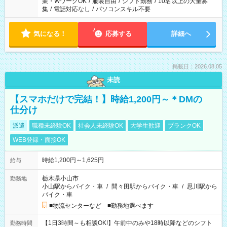
業・WワークOK
/
服装自由
/
シフト勤務
/
10名以上の大量募
集
/
電話対応なし
/
パソコンスキル不要
気になる！
応募する
詳細へ
掲載日：2026.08.05
未読
【スマホだけで完結！】時給1,200円～＊DMの
仕分け
派遣
職種未経験OK
社会人未経験OK
大学生歓迎
ブランクOK
WEB登録・面接OK
時給1,200円～1,625円
給与
栃木県小山市
勤務地
小山駅からバイク・車
/
間々田駅からバイク・車
/
思川駅から
バイク・車
■物流センターなど ■勤務地選べます
【1日3時間～も相談OK!】午前中のみや18時以降などのシフト
勤務時間