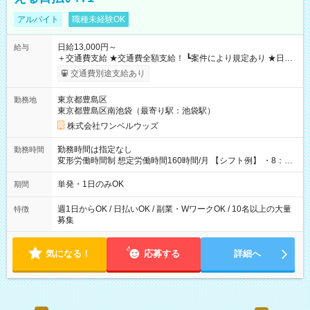
アルバイト
職種未経験OK
日給13,000円～
給与
＋交通費支給 ★交通費全額支給！ ┗案件により規定あり ★日払
いOK！（規定あり） ┗働いたその日に現金GET♪ お仕事後はコ
交通費別途支給あり
ンビニATMから 日払い分を引き落とせます！ 【試用期間】試
用期間なし
東京都豊島区
勤務地
東京都豊島区南池袋（最寄り駅：池袋駅）
株式会社ワンベルウッズ
勤務時間は指定なし
勤務時間
変形労働時間制 想定労働時間160時間/月 【シフト例】 ・8：00
～21：00
単発・1日のみOK
期間
週1日からOK / 日払いOK / 副業・WワークOK / 10名以上の大量
特徴
募集
気になる！
応募する
詳細へ