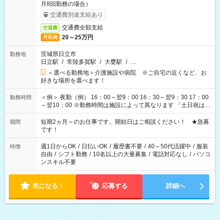
月8回勤務の場合）
交通費別途支給あり
交通費全額支給
交通費
20～25万円
月収例
茨城県日立市
勤務地
日立駅
/
常陸多賀駅
/
大甕駅
/
…
＜選べる勤務地＞介護施設や病院 ※ご自宅の近くなど、お
好きな場所を選べます！
＜例＞ 夜勤（例） 16：00～翌9：00 16：30～翌9：30 17：00
勤務時間
～翌10：00 ※勤務時間は施設によって異なります 「土日祝は休
みたい」 「しっかり稼ぎたい」 「もう少し遅い時間から始めた
い」など ご希望にあったお仕事をご案内いたします。 ※未経験
短期2ヵ月～のお仕事です。開始日はご相談ください！ ★急募
期間
の方の場合は1～2ヶ月間は日中での仕事を経験いただき、 お
です！
仕事に慣れてからの夜勤になります。 ★家庭の都合でお休みが
必要な場合も遠慮なくご相談ください。
週1日からOK
/
日払いOK
/
履歴書不要
/
40～50代活躍中
/
服装
特徴
自由
/
シフト勤務
/
10名以上の大量募集
/
電話対応なし
/
パソコ
ンスキル不要
気になる！
応募する
詳細へ