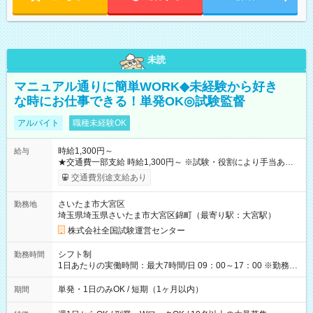
未読
マニュアル通りに簡単WORK◆未経験から好き
な時にお仕事できる！単発OK◎試験監督
アルバイト
職種未経験OK
時給1,300円～
給与
★交通費一部支給 時給1,300円～ ※試験・役割により手当あり
※勤務回数により昇給あり 【即給（前払い）オプションあ
交通費別途支給あり
り！】 希望される場合、勤務から1週間ほどで給与の一部を受け
取れます。 ※手数料418円がかかります。 【過去試験日の収入
さいたま市大宮区
勤務地
例】 ・河合塾模擬試験 8:30～17:30（休憩1時間） 時給1,300円
埼玉県埼玉県さいたま市大宮区錦町（最寄り駅：大宮駅）
×8時間＝日収10,400円＋交通費 ※当日の役割により時給＋100
円の場合あり ・国家試験 7:00～13:30（休憩なし） 時給1,300
株式会社全国試験運営センター
円（役割手当＋100円）×6時間＝日収8,400円＋交通費 【試用期
間】試用期間なし
シフト制
勤務時間
1日あたりの実働時間：最大7時間/日 09：00～17：00 ※勤務時
間は 試験により異なります。
単発・1日のみOK / 短期（1ヶ月以内）
期間