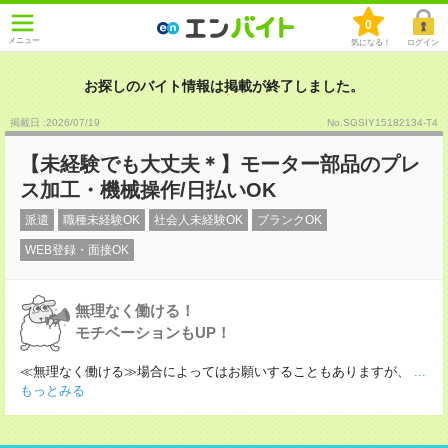
0
メニュー
気になる！
ログイン
お探しのバイト情報は掲載が終了しました。
掲載日 :2026
/
07
/
19
No.SGSIY15182134-T4
【未経験でも大丈夫＊】モーター部品のプレ
ス加工・機械操作/日払いOK
派遣
職種未経験OK
社会人未経験OK
ブランクOK
WEB登録・面接OK
無理なく働ける！
モチベーションもUP！
≪無理なく働ける≫場合によってはお願いすることもありますが、
...
もっとみる