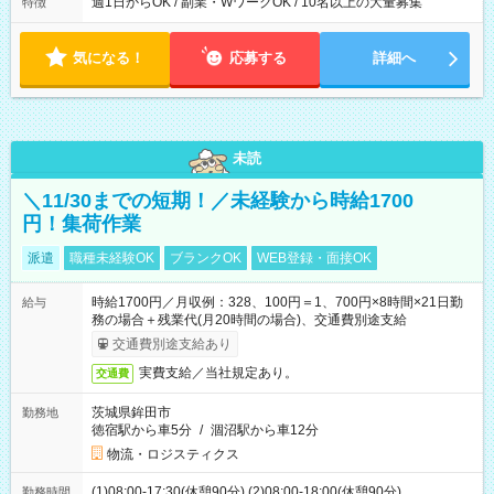
週1日からOK / 副業・WワークOK / 10名以上の大量募集
特徴
気になる！
応募する
詳細へ
未読
＼11/30までの短期！／未経験から時給1700
円！集荷作業
派遣
職種未経験OK
ブランクOK
WEB登録・面接OK
時給1700円／月収例：328、100円＝1、700円×8時間×21日勤
給与
務の場合＋残業代(月20時間の場合)、交通費別途支給
交通費別途支給あり
実費支給／当社規定あり。
交通費
茨城県鉾田市
勤務地
徳宿駅から車5分
/
涸沼駅から車12分
物流・ロジスティクス
(1)08:00-17:30(休憩90分) (2)08:00-18:00(休憩90分)
勤務時間