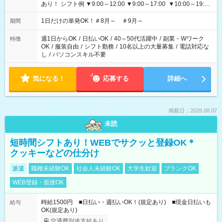
あり！ シフト例 ▼9:00～12:00 ▼9:00～17:00 ▼10:00～19:00
▼18:00～21:00
1日だけの単発OK！＃8月～ ＃9月～
期間
週1日からOK
/
日払いOK
/
40～50代活躍中
/
副業・Wワーク
特徴
OK
/
服装自由
/
シフト勤務
/
10名以上の大量募集
/
電話対応な
し
/
パソコンスキル不要
気になる！
応募する
詳細へ
掲載日：2026.08.07
未読
短時間シフトあり！WEBでサクッと登録OK＊
クッキーなどの仕分け
派遣
職種未経験OK
社会人未経験OK
大学生歓迎
ブランクOK
WEB登録・面接OK
時給1500円 ■日払い・週払いOK！(規定あり) ■現金日払いも
給与
OK(規定あり)
交通費別途支給あり