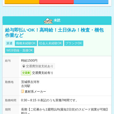
未読
給与即払いOK！高時給！土日休み！検査・梱包
作業など
派遣
職種未経験OK
社会人未経験OK
ブランクOK
WEB登録・面接OK
時給1500円
給与
交通費別途支給あり
交通費支給有り
交通費
茨城県古河市
勤務地
古河駅
素材系メーカー
0:30～8:15 ※表記のうち実働7時間です。
勤務時間
長期【ご応募から1週間以内(最短2日目)のスピード就業が可能】
期間
即日～