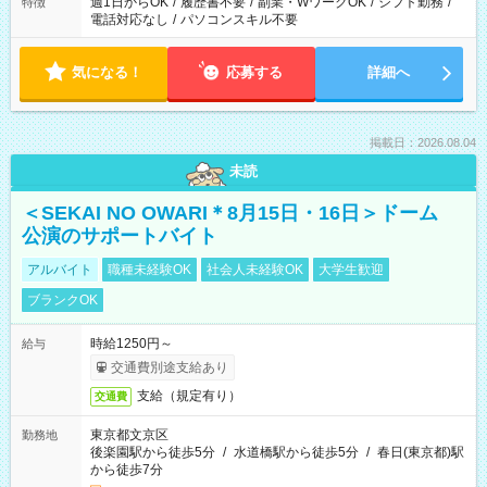
週1日からOK
/
履歴書不要
/
副業・WワークOK
/
シフト勤務
/
特徴
電話対応なし
/
パソコンスキル不要
気になる！
応募する
詳細へ
掲載日：2026.08.04
未読
＜SEKAI NO OWARI＊8月15日・16日＞ドーム
公演のサポートバイト
アルバイト
職種未経験OK
社会人未経験OK
大学生歓迎
ブランクOK
時給1250円～
給与
交通費別途支給あり
支給（規定有り）
交通費
東京都文京区
勤務地
後楽園駅から徒歩5分
/
水道橋駅から徒歩5分
/
春日(東京都)駅
から徒歩7分