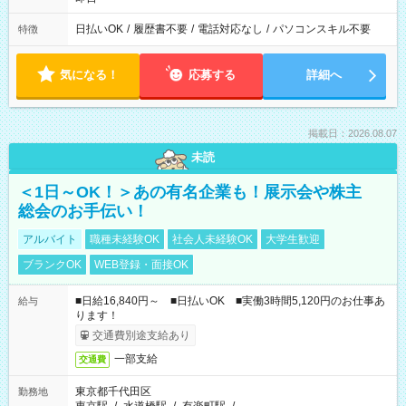
日払いOK
/
履歴書不要
/
電話対応なし
/
パソコンスキル不要
特徴
気になる！
応募する
詳細へ
掲載日：2026.08.07
未読
＜1日～OK！＞あの有名企業も！展示会や株主
総会のお手伝い！
アルバイト
職種未経験OK
社会人未経験OK
大学生歓迎
ブランクOK
WEB登録・面接OK
■日給16,840円～ ■日払いOK ■実働3時間5,120円のお仕事あ
給与
ります！
交通費別途支給あり
一部支給
交通費
東京都千代田区
勤務地