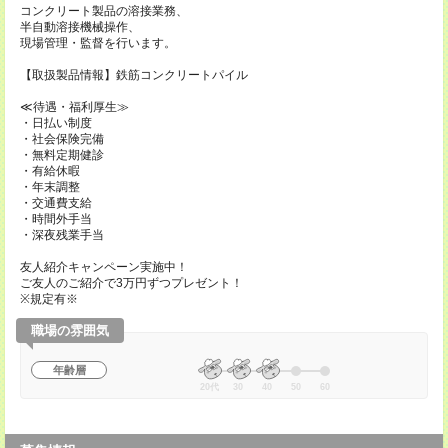
コンクリート製品の溶接業務、
半自動溶接機械操作、
現場管理・監督を行います。
【取扱製品情報】鉄筋コンクリートパイル
≪待遇・福利厚生≫
・日払い制度
・社会保険完備
・無料定期健診
・有給休暇
・年末調整
・交通費支給
・時間外手当
・深夜残業手当
友人紹介キャンペーン実施中！
ご友人のご紹介で3万円ずつプレゼント！
※規定有※
職場の雰囲気
年齢層
20代
30
40
50
60