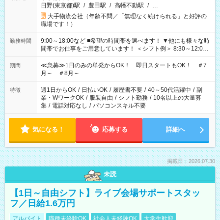
日野(東京都)駅
/
豊田駅
/
高幡不動駅
/
…
大手物流会社（年齢不問／「無理なく続けられる」と好評の
職場です！）
9:00～18:00など ■希望の時間帯を選べます！ ▼他にも様々な時
勤務時間
間帯でお仕事をご用意しています！ ＜シフト例＞ 8:30～12:00
17:00～22:00 13:00～22:00 22:00～翌6:00 など
≪急募≫1日のみの単発からOK！ 即日スタートもOK！ ＃7
期間
月～ ＃8月～
週1日からOK
/
日払いOK
/
履歴書不要
/
40～50代活躍中
/
副
特徴
業・WワークOK
/
服装自由
/
シフト勤務
/
10名以上の大量募
集
/
電話対応なし
/
パソコンスキル不要
気になる！
応募する
詳細へ
掲載日：2026.07.30
未読
【1日～自由シフト】ライブ会場サポートスタッ
フ／日給1.6万円
アルバイト
職種未経験OK
社会人未経験OK
大学生歓迎