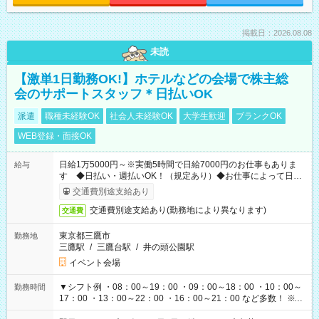
掲載日：2026.08.08
未読
【激単1日勤務OK!】ホテルなどの会場で株主総
会のサポートスタッフ＊日払いOK
派遣
職種未経験OK
社会人未経験OK
大学生歓迎
ブランクOK
WEB登録・面接OK
日給1万5000円～※実働5時間で日給7000円のお仕事もありま
給与
す ◆日払い・週払いOK！（規定あり）◆お仕事によって日給
も異なります
交通費別途支給あり
交通費別途支給あり(勤務地により異なります)
交通費
東京都三鷹市
勤務地
三鷹駅
/
三鷹台駅
/
井の頭公園駅
イベント会場
▼シフト例 ・08：00～19：00 ・09：00～18：00 ・10：00～
勤務時間
17：00 ・13：00～22：00 ・16：00～21：00 など多数！ ※お
仕事により勤務時間が異なります