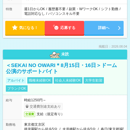
週1日からOK
/
履歴書不要
/
副業・WワークOK
/
シフト勤務
/
特徴
電話対応なし
/
パソコンスキル不要
気になる！
応募する
詳細へ
掲載日：2026.08.04
未読
＜SEKAI NO OWARI＊8月15日・16日＞ドーム
公演のサポートバイト
アルバイト
職種未経験OK
社会人未経験OK
大学生歓迎
ブランクOK
時給1250円～
給与
交通費別途支給あり
支給（規定有り）
交通費
東京都文京区
勤務地
後楽園駅から徒歩5分
/
水道橋駅から徒歩5分
/
春日(東京都)駅