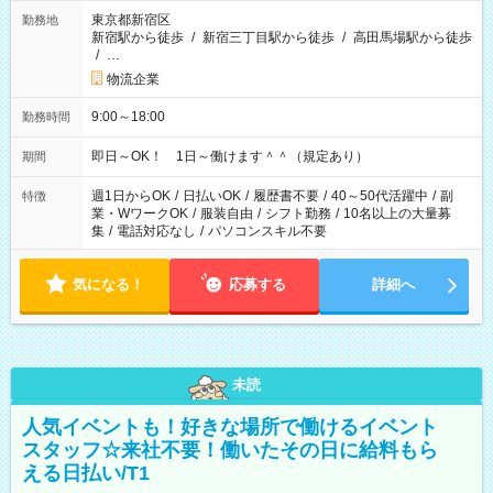
東京都新宿区
勤務地
新宿駅から徒歩
/
新宿三丁目駅から徒歩
/
高田馬場駅から徒歩
/
…
物流企業
9:00～18:00
勤務時間
即日～OK！ 1日～働けます＾＾（規定あり）
期間
週1日からOK
/
日払いOK
/
履歴書不要
/
40～50代活躍中
/
副
特徴
業・WワークOK
/
服装自由
/
シフト勤務
/
10名以上の大量募
集
/
電話対応なし
/
パソコンスキル不要
気になる！
応募する
詳細へ
未読
人気イベントも！好きな場所で働けるイベント
スタッフ☆来社不要！働いたその日に給料もら
える日払い/T1