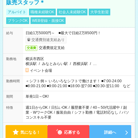
販売スタッフ＊
アルバイト
職種未経験OK
社会人未経験OK
大学生歓迎
ブランクOK
WEB登録・面接OK
日給1万5000円～ ■最大で日給2万8500円！
給与
交通費別途支給あり
交通費規定支給
交通費
横浜市西区
勤務地
横浜駅
/
みなとみらい駅
/
西横浜駅
/
…
イベント会場
＜シフト例＞ いろいろなシフトで働けます！ ■7:00-24:00
勤務時間
■8:00-21:00 ■9:00-21:00 ■18:00-翌7:00 ■20:30-翌11:00 など
単発1日～OK!
期間
週1日からOK
/
日払いOK
/
履歴書不要
/
40～50代活躍中
/
副
特徴
業・WワークOK
/
服装自由
/
シフト勤務
/
電話対応なし
/
パソ
コンスキル不要
気になる！
応募する
詳細へ