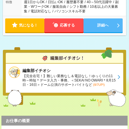
週1日からOK
/
日払いOK
/
履歴書不要
/
40～50代活躍中
/
副
特徴
業・WワークOK
/
服装自由
/
シフト勤務
/
10名以上の大量募
集
/
電話対応なし
/
パソコンスキル不要
気になる！
応募する
詳細へ
編集部イチオシ
【完全在宅！】難しい業務なし＆電話なし！ゆっくりの11
時～時短＊データ入力・事務、＜SEKAI NO OWARI＊8月15
日・16日＞ドーム公演のサポートバイトなど
(8/7UP!)
お仕事の概要