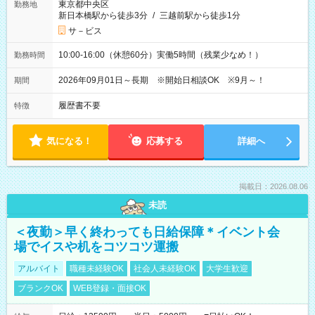
東京都中央区
勤務地
新日本橋駅から徒歩3分
/
三越前駅から徒歩1分
サ－ビス
10:00-16:00（休憩60分）実働5時間（残業少なめ！）
勤務時間
2026年09月01日～長期 ※開始日相談OK ※9月～！
期間
履歴書不要
特徴
気になる！
応募する
詳細へ
掲載日：2026.08.06
未読
＜夜勤＞早く終わっても日給保障＊イベント会
場でイスや机をコツコツ運搬
アルバイト
職種未経験OK
社会人未経験OK
大学生歓迎
ブランクOK
WEB登録・面接OK