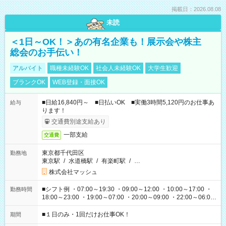
掲載日：2026.08.08
未読
＜1日～OK！＞あの有名企業も！展示会や株主
総会のお手伝い！
アルバイト
職種未経験OK
社会人未経験OK
大学生歓迎
ブランクOK
WEB登録・面接OK
■日給16,840円～ ■日払いOK ■実働3時間5,120円のお仕事あ
給与
ります！
交通費別途支給あり
一部支給
交通費
東京都千代田区
勤務地
東京駅
/
水道橋駅
/
有楽町駅
/
…
株式会社マッシュ
■シフト例 ・07:00～19:30 ・09:00～12:00 ・10:00～17:00 ・
勤務時間
18:00～23:00 ・19:00～07:00 ・20:00～09:00 ・22:00～06:00
etc ★最短で3時間で5,120円のお仕事から 15時間で2万円近く稼
げるお仕事も！ ご希望のお時間に合わせてご紹介！ ※シフトは
■１日のみ・1回だけお仕事OK！
期間
現場によって異なります。 ※勿論、休憩時間はあるのでご安心