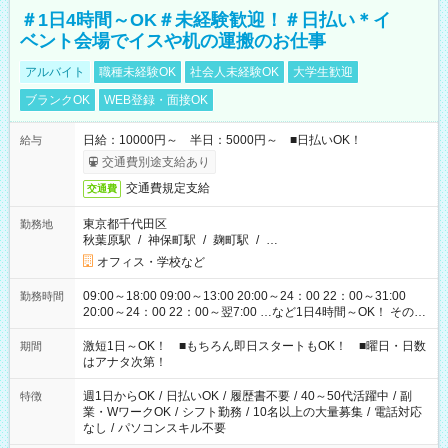
＃1日4時間～OK＃未経験歓迎！＃日払い＊イ
ベント会場でイスや机の運搬のお仕事
アルバイト
職種未経験OK
社会人未経験OK
大学生歓迎
ブランクOK
WEB登録・面接OK
日給：10000円～ 半日：5000円～ ■日払いOK！
給与
交通費別途支給あり
交通費規定支給
交通費
東京都千代田区
勤務地
秋葉原駅
/
神保町駅
/
麹町駅
/
…
オフィス・学校など
09:00～18:00 09:00～13:00 20:00～24：00 22：00～31:00
勤務時間
20:00～24：00 22：00～翌7:00 …など1日4時間～OK！ その他
シフトもございます！ お気軽にご相談ください！
激短1日～OK！ ■もちろん即日スタートもOK！ ■曜日・日数
期間
はアナタ次第！
週1日からOK
/
日払いOK
/
履歴書不要
/
40～50代活躍中
/
副
特徴
業・WワークOK
/
シフト勤務
/
10名以上の大量募集
/
電話対応
なし
/
パソコンスキル不要