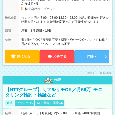
から徒歩7分
株式会社ライブパワー
＜シフト例＞ 7:00～23:00 13:30～22:00 上記の時間から好きな
勤務時間
時間を選べます！ ※時間は変更となる可能性があります
急募！8月15日・16日
期間
週1日からOK
/
履歴書不要
/
副業・WワークOK
/
シフト勤務
/
特徴
電話対応なし
/
パソコンスキル不要
気になる！
応募する
詳細へ
掲載日：2026.08.08
未読
【NTTグループ】＼フルリモOK／月56万↑モニ
タリング検討・検証など
派遣
ブランクOK
WEB登録・面接OK
時給3,400円【月収例】約569,000円（時給3,400円×実働
給与