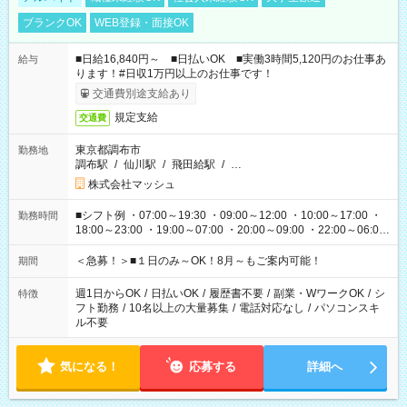
ブランクOK
WEB登録・面接OK
■日給16,840円～ ■日払いOK ■実働3時間5,120円のお仕事あ
給与
ります！#日収1万円以上のお仕事です！
交通費別途支給あり
規定支給
交通費
東京都調布市
勤務地
調布駅
/
仙川駅
/
飛田給駅
/
…
株式会社マッシュ
■シフト例 ・07:00～19:30 ・09:00～12:00 ・10:00～17:00 ・
勤務時間
18:00～23:00 ・19:00～07:00 ・20:00～09:00 ・22:00～06:00
etc ★最短で3時間で5,120円のお仕事から 15時間で2万円近く稼
げるお仕事も！ ご希望のお時間に合わせてご紹介！ ※シフトは
＜急募！＞■１日のみ～OK！8月～もご案内可能！
期間
現場によって異なります。 ※勿論、休憩時間はあるのでご安心
ください！
週1日からOK
/
日払いOK
/
履歴書不要
/
副業・WワークOK
/
シ
特徴
フト勤務
/
10名以上の大量募集
/
電話対応なし
/
パソコンスキ
ル不要
気になる！
応募する
詳細へ