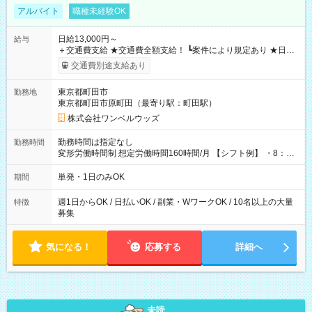
アルバイト
職種未経験OK
日給13,000円～
給与
＋交通費支給 ★交通費全額支給！ ┗案件により規定あり ★日払
いOK！（規定あり） ┗働いたその日に現金GET♪ お仕事後はコ
交通費別途支給あり
ンビニATMから 日払い分を引き落とせます！ 【試用期間】試
用期間なし
東京都町田市
勤務地
東京都町田市原町田（最寄り駅：町田駅）
株式会社ワンベルウッズ
勤務時間は指定なし
勤務時間
変形労働時間制 想定労働時間160時間/月 【シフト例】 ・8：00
～21：00
単発・1日のみOK
期間
週1日からOK / 日払いOK / 副業・WワークOK / 10名以上の大量
特徴
募集
気になる！
応募する
詳細へ
未読