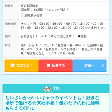
東京都調布市
勤務地
調布駅
/
仙川駅
/
つつじケ丘駅
/
…
屋内展示会場
▼シフト例 ・08：00～19：00 ・09：00～18：00 ・10：00～
勤務時間
17：00 ・13：00～22：00 ・16：00～21：00 など多数！ ※お
仕事により勤務時間が異なります
お好きな日1日～OK！すぐに働けます！ ◆急募
期間
週1日からOK
/
日払いOK
/
履歴書不要
/
40～50代活躍中
/
副
特徴
業・WワークOK
/
服装自由
/
シフト勤務
/
10名以上の大量募
集
/
電話対応なし
/
パソコンスキル不要
気になる！
応募する
詳細へ
未読
ちいさいかわいいキャラのイベントも！好きな
場所で働ける☆来社不要！働いたその日に給料
もらえる◎/T1