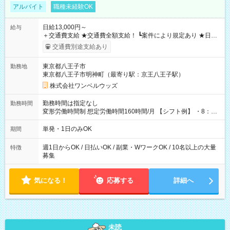
アルバイト
職種未経験OK
日給13,000円～
給与
＋交通費支給 ★交通費全額支給！ ┗案件により規定あり ★日払
いOK！（規定あり） ┗働いたその日に現金GET♪ お仕事後はコ
交通費別途支給あり
ンビニATMから 日払い分を引き落とせます！ 【試用期間】試
用期間なし
東京都八王子市
勤務地
東京都八王子市明神町（最寄り駅：京王八王子駅）
株式会社ワンベルウッズ
勤務時間は指定なし
勤務時間
変形労働時間制 想定労働時間160時間/月 【シフト例】 ・8：00
～21：00
単発・1日のみOK
期間
週1日からOK / 日払いOK / 副業・WワークOK / 10名以上の大量
特徴
募集
気になる！
応募する
詳細へ
未読