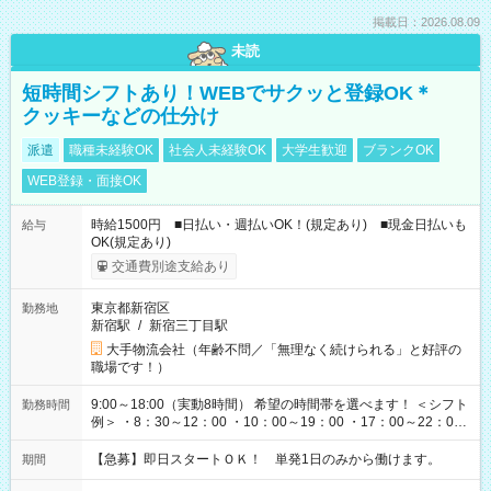
掲載日：2026.08.09
未読
短時間シフトあり！WEBでサクッと登録OK＊
クッキーなどの仕分け
派遣
職種未経験OK
社会人未経験OK
大学生歓迎
ブランクOK
WEB登録・面接OK
時給1500円 ■日払い・週払いOK！(規定あり) ■現金日払いも
給与
OK(規定あり)
交通費別途支給あり
東京都新宿区
勤務地
新宿駅
/
新宿三丁目駅
大手物流会社（年齢不問／「無理なく続けられる」と好評の
職場です！）
9:00～18:00（実動8時間） 希望の時間帯を選べます！ ＜シフト
勤務時間
例＞ ・8：30～12：00 ・10：00～19：00 ・17：00～22：00
・13：00～22：00 ・22：00～翌6：00 など
【急募】即日スタートＯＫ！ 単発1日のみから働けます。
期間