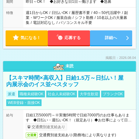
即日～OK！ ◆お好きな日1日～働けます ◆急募
期間
週1日からOK
/
日払いOK
/
履歴書不要
/
40～50代活躍中
/
副
特徴
業・WワークOK
/
服装自由
/
シフト勤務
/
10名以上の大量募
集
/
電話対応なし
/
パソコンスキル不要
気になる！
応募する
詳細へ
掲載日：2026.08.04
未読
【スキマ時間×高収入】日給1.5万～日払い！屋
内展示会のイス並べスタッフ
派遣
職種未経験OK
社会人未経験OK
大学生歓迎
ブランクOK
WEB登録・面接OK
日給1万5000円～※実働5時間で日給7000円のお仕事もありま
給与
す ◆日払い・週払いOK！（規定あり）◆お仕事によって日給
も異なります
交通費別途支給あり
交通費別途支給あり(勤務地により異なります)
交通費