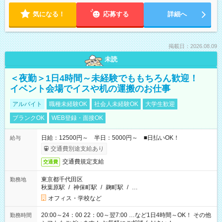
気になる！
応募する
詳細へ
掲載日：2026.08.09
未読
＜夜勤＞1日4時間～未経験でももちろん歓迎！
イベント会場でイスや机の運搬のお仕事
アルバイト
職種未経験OK
社会人未経験OK
大学生歓迎
ブランクOK
WEB登録・面接OK
日給：12500円～ 半日：5000円～ ■日払いOK！
給与
交通費別途支給あり
交通費規定支給
交通費
東京都千代田区
勤務地
秋葉原駅
/
神保町駅
/
麹町駅
/
…
オフィス・学校など
20:00～24：00 22：00～翌7:00 …など1日4時間～OK！ その他
勤務時間