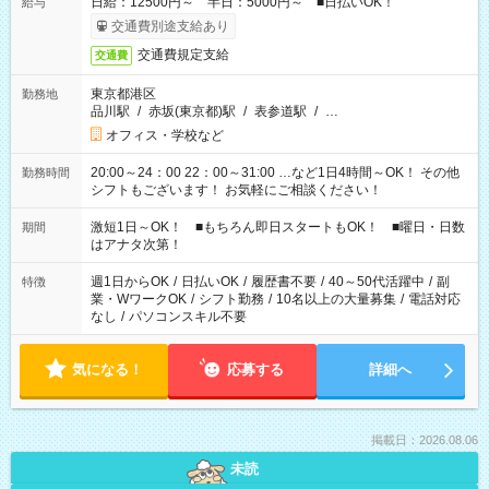
日給：12500円～ 半日：5000円～ ■日払いOK！
給与
交通費別途支給あり
交通費規定支給
交通費
東京都港区
勤務地
品川駅
/
赤坂(東京都)駅
/
表参道駅
/
…
オフィス・学校など
20:00～24：00 22：00～31:00 …など1日4時間～OK！ その他
勤務時間
シフトもございます！ お気軽にご相談ください！
激短1日～OK！ ■もちろん即日スタートもOK！ ■曜日・日数
期間
はアナタ次第！
週1日からOK
/
日払いOK
/
履歴書不要
/
40～50代活躍中
/
副
特徴
業・WワークOK
/
シフト勤務
/
10名以上の大量募集
/
電話対応
なし
/
パソコンスキル不要
気になる！
応募する
詳細へ
掲載日：2026.08.06
未読