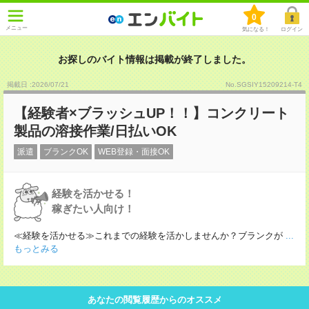
0
メニュー
気になる！
ログイン
お探しのバイト情報は掲載が終了しました。
掲載日 :2026
/
07
/
21
No.SGSIY15209214-T4
【経験者×ブラッシュUP！！】コンクリート
製品の溶接作業/日払いOK
派遣
ブランクOK
WEB登録・面接OK
経験を活かせる！
稼ぎたい人向け！
≪経験を活かせる≫これまでの経験を活かしませんか？ブランクが
...
もっとみる
あなたの閲覧履歴からのオススメ