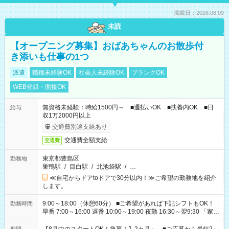
掲載日：2026.08.09
未読
【オープニング募集】おばあちゃんのお散歩付
き添いも仕事の1つ
派遣
職種未経験OK
社会人未経験OK
ブランクOK
WEB登録・面接OK
無資格未経験：時給1500円～ ■週払いOK ■扶養内OK ■日
給与
収1万2000円以上
交通費別途支給あり
交通費全額支給
交通費
東京都豊島区
勤務地
巣鴨駅
/
目白駅
/
北池袋駅
/
…
≪自宅からドアtoドアで30分以内！≫ご希望の勤務地を紹介
します。
9:00～18:00（休憩60分） ■ご希望があれば下記シフトもOK！
勤務時間
早番 7:00～16:00 遅番 10:00～19:00 夜勤 16:30～翌9:30 「家族
と休みを合わせたい」 「余裕を持って夕飯の準備がしたい」
「できれば残業はしたくない」 など、ご希望を教えてください