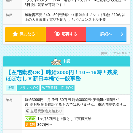
【8月中のスタートOK！急募！】2カ月～ ■ご応募から最短2～
期間
ね。 ※Wワーク希望の方へ 今ご覧のお仕事で希望する勤務時間
3日後に就業が可能です！
と、もう1つのお仕事の勤務時間。 合計で週40時間を超える場
合は応募できません。
履歴書不要
/
40～50代活躍中
/
服装自由
/
シフト勤務
/
10名以
特徴
上の大量募集
/
電話対応なし
/
パソコンスキル不要
気になる！
応募する
詳細へ
掲載日：2026.08.07
未読
【在宅勤務OK】時給3000円！10～16時＊残業
ほぼなし▼新日本橋で一般事務
派遣
ブランクOK
WEB登録・面接OK
時給3000円 月収例 30万円 時給3000円×実働5h×週5日×4
給与
週 ※月収例を保証するものではありません。※給与即受取りサ
ービス利用可（利用条件有）
交通費別途支給あり
1ヶ月3万円を上限として実費支給
交通費
30万円～
月収例