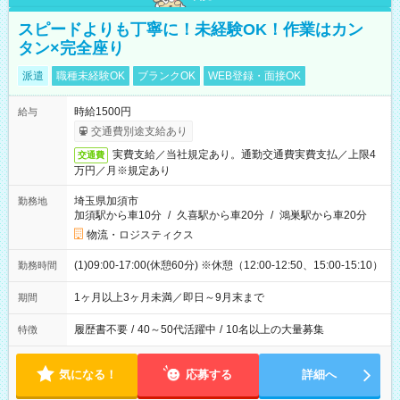
スピードよりも丁寧に！未経験OK！作業はカン
タン×完全座り
派遣
職種未経験OK
ブランクOK
WEB登録・面接OK
時給1500円
給与
交通費別途支給あり
実費支給／当社規定あり。通勤交通費実費支払／上限4
交通費
万円／月※規定あり
埼玉県加須市
勤務地
加須駅から車10分
/
久喜駅から車20分
/
鴻巣駅から車20分
物流・ロジスティクス
(1)09:00-17:00(休憩60分) ※休憩（12:00-12:50、15:00-15:10）
勤務時間
1ヶ月以上3ヶ月未満／即日～9月末まで
期間
履歴書不要
/
40～50代活躍中
/
10名以上の大量募集
特徴
気になる！
応募する
詳細へ