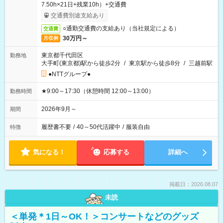
7.50h×21日+残業10h）+交通費
交通費別途支給あり
○通勤交通費の支給あり（当社規定による）
交通費
30万円～
月収例
東京都千代田区
勤務地
大手町(東京都)駅から徒歩2分
/
東京駅から徒歩8分
/
三越前駅
●NTTグループ●
★9:00～17:30（休憩時間 12:00～13:00）
勤務時間
2026年9月～
期間
履歴書不要
/
40～50代活躍中
/
服装自由
特徴
気になる！
応募する
詳細へ
掲載日：2026.08.07
未読
＜単発＊1日～OK！＞コンサートなどのグッズ