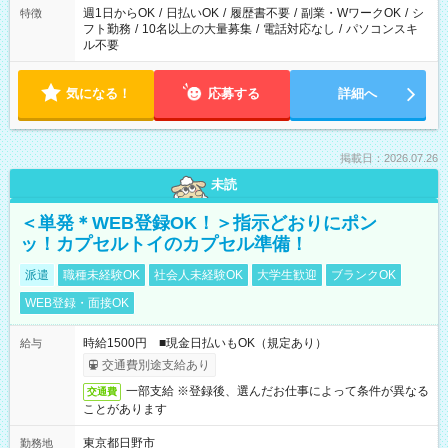
ください！
週1日からOK
/
日払いOK
/
履歴書不要
/
副業・WワークOK
/
シ
特徴
フト勤務
/
10名以上の大量募集
/
電話対応なし
/
パソコンスキ
ル不要
気になる！
応募する
詳細へ
掲載日：2026.07.26
未読
＜単発＊WEB登録OK！＞指示どおりにポン
ッ！カプセルトイのカプセル準備！
派遣
職種未経験OK
社会人未経験OK
大学生歓迎
ブランクOK
WEB登録・面接OK
時給1500円 ■現金日払いもOK（規定あり）
給与
交通費別途支給あり
一部支給 ※登録後、選んだお仕事によって条件が異なる
交通費
ことがあります
東京都日野市
勤務地