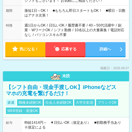
シフトもございます！ お気軽にご相談ください！
激短1日～OK！ ■もちろん即日スタートもOK！ ■曜日・日数
期間
はアナタ次第！
週1日からOK
/
日払いOK
/
履歴書不要
/
40～50代活躍中
/
副
特徴
業・WワークOK
/
シフト勤務
/
10名以上の大量募集
/
電話対応
なし
/
パソコンスキル不要
気になる！
応募する
詳細へ
掲載日：2026.08.07
未読
【シフト自由・現金手渡しOK】iPhoneなどス
マホの充電を繋げるだけ！
派遣
職種未経験OK
社会人未経験OK
大学生歓迎
ブランクOK
WEB登録・面接OK
時給1414円～ ▼日払いOK（規定あり） ■初勤務手当あり
給与
※規定による