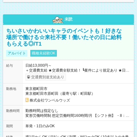
未読
ちいさいかわいいキャラのイベントも！好きな
場所で働ける☆来社不要！働いたその日に給料
もらえる◎/T1
アルバイト
職種未経験OK
日給13,000円～
給与
＋交通費支給 ★交通費全額支給！ ┗案件により規定あり ★日払
いOK！（規定あり） ┗働いたその日に現金GET♪ お仕事後はコ
交通費別途支給あり
ンビニATMから 日払い分を引き落とせます！ 【試用期間】試
用期間なし
東京都町田市
勤務地
東京都町田市原町田（最寄り駅：町田駅）
株式会社ワンベルウッズ
勤務時間は指定なし
勤務時間
変形労働時間制 想定労働時間160時間/月 【シフト例】 ・8：00
～21：00
単発・1日のみOK
期間