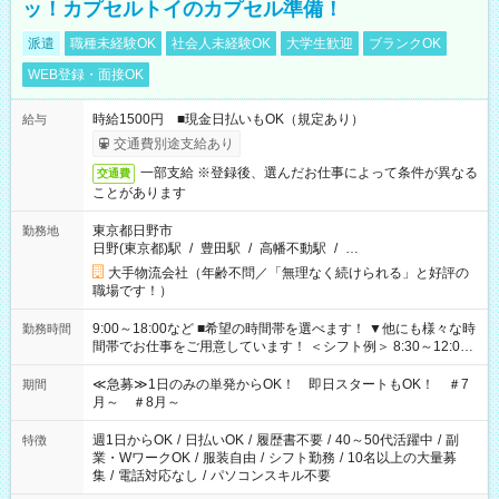
ッ！カプセルトイのカプセル準備！
派遣
職種未経験OK
社会人未経験OK
大学生歓迎
ブランクOK
WEB登録・面接OK
時給1500円 ■現金日払いもOK（規定あり）
給与
交通費別途支給あり
一部支給 ※登録後、選んだお仕事によって条件が異なる
交通費
ことがあります
東京都日野市
勤務地
日野(東京都)駅
/
豊田駅
/
高幡不動駅
/
…
大手物流会社（年齢不問／「無理なく続けられる」と好評の
職場です！）
9:00～18:00など ■希望の時間帯を選べます！ ▼他にも様々な時
勤務時間
間帯でお仕事をご用意しています！ ＜シフト例＞ 8:30～12:00
17:00～22:00 13:00～22:00 22:00～翌6:00 など
≪急募≫1日のみの単発からOK！ 即日スタートもOK！ ＃7
期間
月～ ＃8月～
週1日からOK
/
日払いOK
/
履歴書不要
/
40～50代活躍中
/
副
特徴
業・WワークOK
/
服装自由
/
シフト勤務
/
10名以上の大量募
集
/
電話対応なし
/
パソコンスキル不要