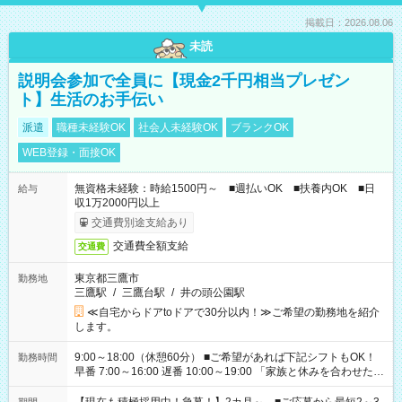
掲載日：2026.08.06
未読
説明会参加で全員に【現金2千円相当プレゼン
ト】生活のお手伝い
派遣
職種未経験OK
社会人未経験OK
ブランクOK
WEB登録・面接OK
無資格未経験：時給1500円～ ■週払いOK ■扶養内OK ■日
給与
収1万2000円以上
交通費別途支給あり
交通費全額支給
交通費
東京都三鷹市
勤務地
三鷹駅
/
三鷹台駅
/
井の頭公園駅
≪自宅からドアtoドアで30分以内！≫ご希望の勤務地を紹介
します。
9:00～18:00（休憩60分） ■ご希望があれば下記シフトもOK！
勤務時間
早番 7:00～16:00 遅番 10:00～19:00 「家族と休みを合わせた
い」 「余裕を持って夕飯の準備がしたい」 「できれば残業はし
たくない」 など、ご希望を教えてくださいね。 ※Wワーク希望