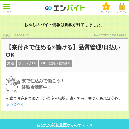
0
メニュー
気になる！
ログイン
お探しのバイト情報は掲載が終了しました。
掲載日 :2026
/
07
/
22
No.SGSIY15205496-T2
【寮付きで住める×働ける】品質管理/日払い
OK
派遣
ブランクOK
WEB登録・面接OK
寮で住込みで働こう！
経験者活躍中！
≪寮で住込みで働こう≫自宅～職場が遠くても、興味があれば安心
...
もっとみる
あなたの閲覧履歴からのオススメ