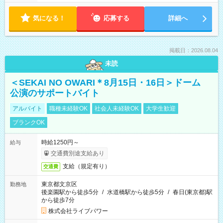
気になる！
応募する
詳細へ
掲載日：2026.08.04
未読
＜SEKAI NO OWARI＊8月15日・16日＞ドーム
公演のサポートバイト
アルバイト
職種未経験OK
社会人未経験OK
大学生歓迎
ブランクOK
時給1250円～
給与
交通費別途支給あり
支給（規定有り）
交通費
東京都文京区
勤務地
後楽園駅から徒歩5分
/
水道橋駅から徒歩5分
/
春日(東京都)駅
から徒歩7分
株式会社ライブパワー