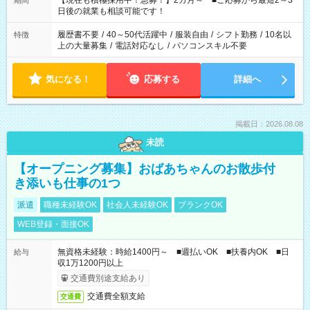
【現在も積極採用中！急募！】2カ月～ ■ご応募から最短2～3
期間
の方へ 今ご覧のお仕事で希望する勤務時間と、もう1つのお仕事
日後の就業も相談可能です！
の勤務時間。 合計で週40時間を超える場合は応募できません。
履歴書不要
/
40～50代活躍中
/
服装自由
/
シフト勤務
/
10名以
特徴
上の大量募集
/
電話対応なし
/
パソコンスキル不要
気になる！
応募する
詳細へ
掲載日：2026.08.08
未読
【オープニング募集】おばあちゃんのお散歩付
き添いも仕事の1つ
派遣
職種未経験OK
社会人未経験OK
ブランクOK
WEB登録・面接OK
無資格未経験：時給1400円～ ■週払いOK ■扶養内OK ■日
給与
収1万1200円以上
交通費別途支給あり
交通費全額支給
交通費