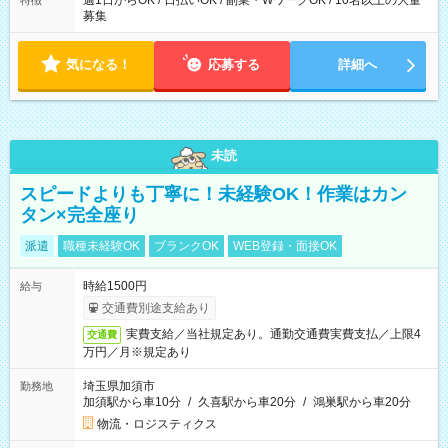
週1日からOK / 日払いOK / 副業・WワークOK / 10名以上の大量
特徴
募集
気になる！
応募する
詳細へ
未読
スピードよりも丁寧に！未経験OK！作業はカン
タン×完全座り
派遣
職種未経験OK
ブランクOK
WEB登録・面接OK
時給1500円
給与
交通費別途支給あり
実費支給／当社規定あり。通勤交通費実費支払／上限4
交通費
万円／月※規定あり
埼玉県加須市
勤務地
加須駅から車10分
/
久喜駅から車20分
/
鴻巣駅から車20分
物流・ロジスティクス