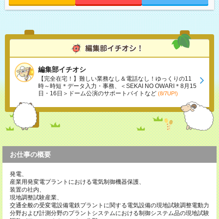
編集部イチオシ
【完全在宅！】難しい業務なし＆電話なし！ゆっくりの11
時～時短＊データ入力・事務、＜SEKAI NO OWARI＊8月15
日・16日＞ドーム公演のサポートバイトなど
(8/7UP!)
お仕事の概要
発電、
産業用発変電プラントにおける電気制御機器保護、
装置の社内、
現地調整試験産業、
交通全般の受変電設備電鉄プラントに関する電気設備の現地試験調整電動力
分野および計測分野のプラントシステムにおける制御システム品の現地試験