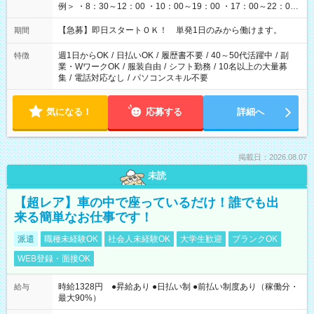
例＞ ・8：30～12：00 ・10：00～19：00 ・17：00～22：00
・13：00～22：00 ・22：00～翌6：00 など
【急募】即日スタートＯＫ！ 単発1日のみから働けます。
期間
週1日からOK
/
日払いOK
/
履歴書不要
/
40～50代活躍中
/
副
特徴
業・WワークOK
/
服装自由
/
シフト勤務
/
10名以上の大量募
集
/
電話対応なし
/
パソコンスキル不要
気になる！
応募する
詳細へ
掲載日：2026.08.07
未読
【超レア】車の中で座っているだけ！誰でも出
来る簡単なお仕事です！
派遣
職種未経験OK
社会人未経験OK
大学生歓迎
ブランクOK
WEB登録・面接OK
時給1328円 ●昇給あり ●日払い制 ●前払い制度あり（稼働分・
給与
最大90%）