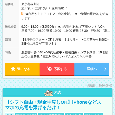
東京都立川市
勤務地
立川駅
/
立川北駅
/
立川南駅
/
…
≪自宅からドアtoドアで30分以内！≫ご希望の勤務地を紹介
します。
9:00～18:00（休憩60分） ■ご希望があれば下記シフトもOK！
勤務時間
早番 7:00～16:00 遅番 10:00～19:00 夜勤 16:30～翌9:30 「家族
と休みを合わせたい」 「余裕を持って夕飯の準備がしたい」
「できれば残業はしたくない」 など、ご希望を教えてください
【8月中のスタートOK！急募！】2カ月～ ■ご応募から最短2～
期間
ね。 ※Wワーク希望の方へ 今ご覧のお仕事で希望する勤務時間
3日後に就業が可能です！
と、もう1つのお仕事の勤務時間。 合計で週40時間を超える場
合は応募できません。
履歴書不要
/
40～50代活躍中
/
服装自由
/
シフト勤務
/
10名以
特徴
上の大量募集
/
電話対応なし
/
パソコンスキル不要
気になる！
応募する
詳細へ
掲載日：2026.08.07
未読
【シフト自由・現金手渡しOK】iPhoneなどス
マホの充電を繋げるだけ！