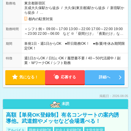
東京都新宿区
勤務地
京成大久保駅から徒歩
/
大久保(東京都)駅から徒歩
/
新宿駅か
ら徒歩
/
…
都内の駐禁対策
＜シフト例＞ 09:00～17:00 13:00～22:00 17:00～22:00 19:00
勤務時間
～23:00 22:00～06:00 など ※「昼間だけ」「夜勤だけ」など
の希望OK
単発1日・週1日からOK ●即日勤務OK！ ●春/夏/冬休み期間限
期間
定OK！
週1日からOK
/
日払いOK
/
履歴書不要
/
40～50代活躍中
/
副
特徴
業・WワークOK
/
シフト勤務
気になる！
応募する
詳細へ
掲載日：2026.08.05
未読
高額【単発OK登録制】有名コンサートの案内誘
導他。武道館やメッセなど会場選べる！
アルバイト
職種未経験OK
社会人未経験OK
大学生歓迎