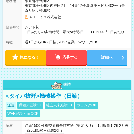
東京都千代田区
勤務地
東京都千代田区内神田2丁目14番12号 星屋第六ビル402号（最
寄り駅：神田駅）
Ａｌｌｅｙ株式会社
シフト制
勤務時間
1日あたりの実働時間：最大5時間/日 11:00-19:00 └1日あたりの
実働時間：1-5時間 └上記の時間帯内であれば、いつでも勤務可
能！ └平日・土曜日の中で、お好きな曜日でご勤務いただけま
週1日からOK / 日払いOK / 副業・WワークOK
特徴
す！ 【シフト例】 ・11:00～14:00 ・16:30～19:00 ・13:00～
18:00 などのように、自由な働き方が可能なお仕事です！
気になる！
応募する
詳細へ
未読
<タイパ抜群>機械操作（日勤）
派遣
職種未経験OK
社会人未経験OK
ブランクOK
WEB登録・面接OK
時給1500円 ※交通費全額支給（規定あり） 【月収例】26.2万円
給与
（20日勤務＋残業20h）