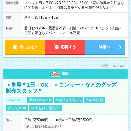
＜シフト例＞ 7:00～23:00 13:30～22:00 上記の時間から好きな
勤務時間
時間を選べます！ ※時間は変更となる可能性があります
急募！8月15日・16日
期間
週1日からOK
/
履歴書不要
/
副業・WワークOK
/
シフト勤務
/
特徴
電話対応なし
/
パソコンスキル不要
気になる！
応募する
詳細へ
掲載日：2026.08.07
未読
＜単発＊1日～OK！＞コンサートなどのグッズ
販売スタッフ＊
アルバイト
職種未経験OK
社会人未経験OK
大学生歓迎
ブランクOK
WEB登録・面接OK
日給1万5000円～ ■最大で日給2万8500円！
給与
交通費別途支給あり