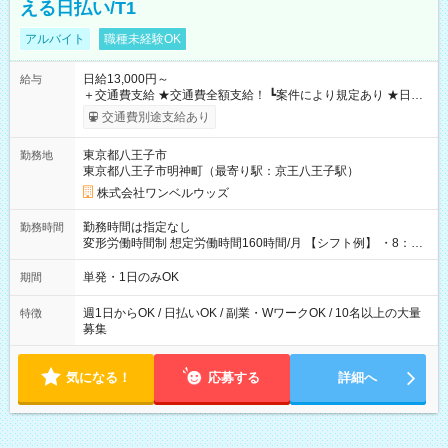
える日払い/T1
アルバイト
職種未経験OK
日給13,000円～
給与
＋交通費支給 ★交通費全額支給！ ┗案件により規定あり ★日払
いOK！（規定あり） ┗働いたその日に現金GET♪ お仕事後はコ
交通費別途支給あり
ンビニATMから 日払い分を引き落とせます！ 【試用期間】試
用期間なし
東京都八王子市
勤務地
東京都八王子市明神町（最寄り駅：京王八王子駅）
株式会社ワンベルウッズ
勤務時間は指定なし
勤務時間
変形労働時間制 想定労働時間160時間/月 【シフト例】 ・8：00
～21：00
単発・1日のみOK
期間
週1日からOK / 日払いOK / 副業・WワークOK / 10名以上の大量
特徴
募集
気になる！
応募する
詳細へ