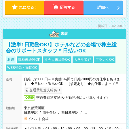
気になる！
応募する
詳細へ
掲載日：2026.08.02
未読
【激単1日勤務OK!】ホテルなどの会場で株主総
会のサポートスタッフ＊日払いOK
派遣
職種未経験OK
社会人未経験OK
大学生歓迎
ブランクOK
WEB登録・面接OK
日給1万5000円～※実働5時間で日給7000円のお仕事もありま
給与
す ◆日払い・週払いOK！（規定あり）◆お仕事によって日給
も異なります
交通費別途支給あり
交通費別途支給あり(勤務地により異なります)
交通費
東京都荒川区
勤務地
日暮里駅
/
南千住駅
/
西日暮里駅
/
…
イベント会場
▼シフト例 ・08：00～19：00 ・09：00～18：00 ・10：00～
勤務時間