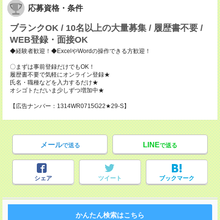
応募資格・条件
ブランクOK / 10名以上の大量募集 / 履歴書不要 /
WEB登録・面接OK
◆経験者歓迎！◆ExcelやWordの操作できる方歓迎！
〇まずは事前登録だけでもOK！
履歴書不要で気軽にオンライン登録★
氏名・職種などを入力するだけ★
オシゴトただいま少しずつ増加中★
【広告ナンバー：1314WR0715G22★29-S】
メール
LINE
で送る
で送る
シェア
ツイート
ブックマーク
かんたん検索はこちら