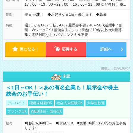
17：00 ・13：00～22：00 ・16：00～21：00 など多数！ ※お
仕事により勤務時間が異なります
即日～OK！ ◆お好きな日1日～働けます ◆急募
期間
週1日からOK
/
日払いOK
/
履歴書不要
/
40～50代活躍中
/
副
特徴
業・WワークOK
/
服装自由
/
シフト勤務
/
10名以上の大量募
集
/
電話対応なし
/
パソコンスキル不要
気になる！
応募する
詳細へ
掲載日：2026.08.07
未読
＜1日～OK！＞あの有名企業も！展示会や株主
総会のお手伝い！
アルバイト
職種未経験OK
社会人未経験OK
大学生歓迎
ブランクOK
WEB登録・面接OK
■日給16,840円～ ■日払いOK ■実働3時間5,120円のお仕事あ
給与
ります！