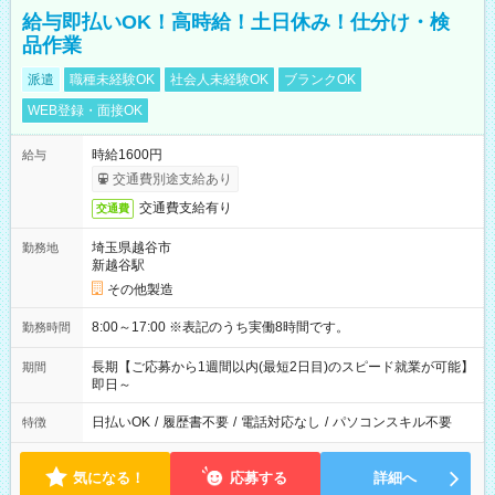
給与即払いOK！高時給！土日休み！仕分け・検
品作業
派遣
職種未経験OK
社会人未経験OK
ブランクOK
WEB登録・面接OK
時給1600円
給与
交通費別途支給あり
交通費支給有り
交通費
埼玉県越谷市
勤務地
新越谷駅
その他製造
8:00～17:00 ※表記のうち実働8時間です。
勤務時間
長期【ご応募から1週間以内(最短2日目)のスピード就業が可能】
期間
即日～
日払いOK
/
履歴書不要
/
電話対応なし
/
パソコンスキル不要
特徴
気になる！
応募する
詳細へ