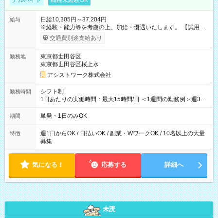
アルバイト
職種未経験OK
日給10,305円～37,204円
給与
※経験・能力等を考慮の上、加給・優遇いたします。 【試用期
間】試用期間なし
交通費別途支給あり
東京都世田谷区
勤務地
東京都世田谷区桜上水
アシストワーク株式会社
シフト制
勤務時間
1日あたりの実働時間：最大15時間/日 ＜1週間の勤務例＞週3回
勤務 勤務：月・水・金 休み：火・木・土・日 好きな時にお仕事
可能です！ ※1日あたりの最大実働時間は日勤、夜勤共に勤務し
単発・1日のみOK
期間
た時間になります。
週1日からOK / 日払いOK / 副業・WワークOK / 10名以上の大量
特徴
募集
気になる！
応募する
詳細へ
未読