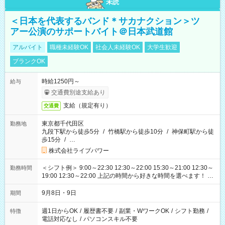
未読
＜日本を代表するバンド＊サカナクション＞ツ
アー公演のサポートバイト＠日本武道館
アルバイト
職種未経験OK
社会人未経験OK
大学生歓迎
ブランクOK
時給1250円～
給与
交通費別途支給あり
支給（規定有り）
交通費
東京都千代田区
勤務地
九段下駅から徒歩5分
/
竹橋駅から徒歩10分
/
神保町駅から徒
歩15分
/
…
株式会社ライブパワー
＜シフト例＞ 9:00～22:30 12:30～22:00 15:30～21:00 12:30～
勤務時間
19:00 12:30～22:00 上記の時間から好きな時間を選べます！ ※
時間は変更となる可能性があります
9月8日・9日
期間
週1日からOK
/
履歴書不要
/
副業・WワークOK
/
シフト勤務
/
特徴
電話対応なし
/
パソコンスキル不要