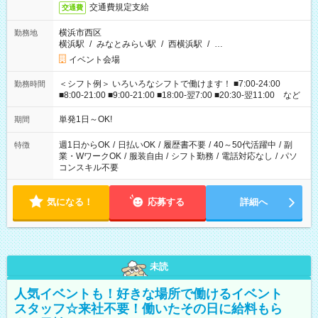
交通費規定支給
交通費
横浜市西区
勤務地
横浜駅
/
みなとみらい駅
/
西横浜駅
/
…
イベント会場
＜シフト例＞ いろいろなシフトで働けます！ ■7:00-24:00
勤務時間
■8:00-21:00 ■9:00-21:00 ■18:00-翌7:00 ■20:30-翌11:00 など
単発1日～OK!
期間
週1日からOK
/
日払いOK
/
履歴書不要
/
40～50代活躍中
/
副
特徴
業・WワークOK
/
服装自由
/
シフト勤務
/
電話対応なし
/
パソ
コンスキル不要
気になる！
応募する
詳細へ
未読
人気イベントも！好きな場所で働けるイベント
スタッフ☆来社不要！働いたその日に給料もら