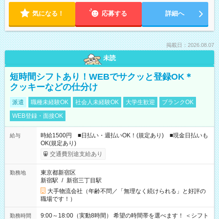
気になる！
応募する
詳細へ
掲載日：2026.08.07
未読
短時間シフトあり！WEBでサクッと登録OK＊
クッキーなどの仕分け
派遣
職種未経験OK
社会人未経験OK
大学生歓迎
ブランクOK
WEB登録・面接OK
時給1500円 ■日払い・週払いOK！(規定あり) ■現金日払いも
給与
OK(規定あり)
交通費別途支給あり
東京都新宿区
勤務地
新宿駅
/
新宿三丁目駅
大手物流会社（年齢不問／「無理なく続けられる」と好評の
職場です！）
9:00～18:00（実動8時間） 希望の時間帯を選べます！ ＜シフト
勤務時間