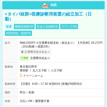
未読
<タイパ抜群>医療診断用装置の組立加工（日
勤）
派遣
職種未経験OK
社会人未経験OK
ブランクOK
WEB登録・面接OK
時給1500円 ※交通費全額支給（規定あり） 【月収例】26.2万円
給与
（20日勤務＋残業20h）
交通費別途支給あり
交通費支給あり
交通費
東京都日野市
勤務地
豊田駅
/
北八王子駅
/
八王子駅
クリーンルーム
【日勤】 9:00～17:30 休憩60分 [実働]7時間30分
勤務時間
即日～長期
期間
日払いOK
/
履歴書不要
特徴