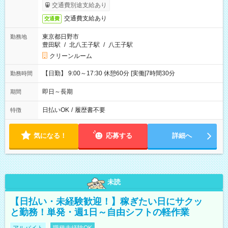
交通費別途支給あり
交通費支給あり
交通費
東京都日野市
勤務地
豊田駅
/
北八王子駅
/
八王子駅
クリーンルーム
【日勤】 9:00～17:30 休憩60分 [実働]7時間30分
勤務時間
即日～長期
期間
日払いOK
/
履歴書不要
特徴
気になる！
応募する
詳細へ
未読
【日払い・未経験歓迎！】稼ぎたい日にサクッ
と勤務！単発・週1日～自由シフトの軽作業