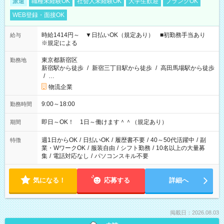
派遣
職種未経験OK
社会人未経験OK
大学生歓迎
ブランクOK
WEB登録・面接OK
時給1414円～ ▼日払いOK（規定あり） ■初勤務手当あり
給与
※規定による
東京都新宿区
勤務地
新宿駅から徒歩
/
新宿三丁目駅から徒歩
/
高田馬場駅から徒歩
/
…
物流企業
9:00～18:00
勤務時間
即日～OK！ 1日～働けます＾＾（規定あり）
期間
週1日からOK
/
日払いOK
/
履歴書不要
/
40～50代活躍中
/
副
特徴
業・WワークOK
/
服装自由
/
シフト勤務
/
10名以上の大量募
集
/
電話対応なし
/
パソコンスキル不要
気になる！
応募する
詳細へ
掲載日：2026.08.03