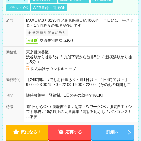
ブランクOK
WEB登録・面接OK
MAX日給3万8195円／最低保障日給4600円 ＊日給は、平均す
給与
ると1万円程度の現場が多いです！
交通費別途支給あり
交通費別途補助あり
交通費
東京都渋谷区
勤務地
渋谷駅から徒歩5分
/
九段下駅から徒歩5分
/
新横浜駅から徒
歩5分
/
…
株式会社サウンドキューブ
【24時間いつでもお仕事あり・週1日以上・1日4時間以上 】
勤務時間
9:00～23:00 15:30～22:00 19:00～22:00 （その他の時間もござ
います！） 19:00～23:30 21:00～翌5:00 etc... ＊上記シフトは
一例です。現場により、時間が異なります！ ＊イベントが早く
随時募集中！登録制。1日のみの勤務でもOK!
期間
終わった際でも、その日の予定分のお給料を全支給！
週1日からOK
/
履歴書不要
/
副業・WワークOK
/
服装自由
/
シ
特徴
フト勤務
/
10名以上の大量募集
/
電話対応なし
/
パソコンスキ
ル不要
気になる！
応募する
詳細へ