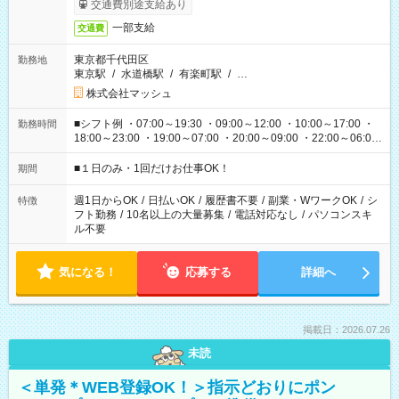
交通費別途支給あり
一部支給
交通費
東京都千代田区
勤務地
東京駅
/
水道橋駅
/
有楽町駅
/
…
株式会社マッシュ
■シフト例 ・07:00～19:30 ・09:00～12:00 ・10:00～17:00 ・
勤務時間
18:00～23:00 ・19:00～07:00 ・20:00～09:00 ・22:00～06:00
etc ★最短で3時間で5,120円のお仕事から 15時間で2万円近く稼
げるお仕事も！ ご希望のお時間に合わせてご紹介！ ※シフトは
■１日のみ・1回だけお仕事OK！
期間
現場によって異なります。 ※勿論、休憩時間はあるのでご安心
ください！
週1日からOK
/
日払いOK
/
履歴書不要
/
副業・WワークOK
/
シ
特徴
フト勤務
/
10名以上の大量募集
/
電話対応なし
/
パソコンスキ
ル不要
気になる！
応募する
詳細へ
掲載日：2026.07.26
未読
＜単発＊WEB登録OK！＞指示どおりにポン