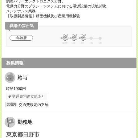
調整パワーエレクトロニクス分野、
電動力分野のプラントシステムにおける電源設備の現地試験、
メンテナンス業務
【取扱製品情報】精密機械及び産業用機械験
職場の雰囲気
年齢層
20代
30
40
50
60
募集情報
給与
時給1900円
交通費別途支給あり
交通費規定内支給
交通費
勤務地
東京都日野市