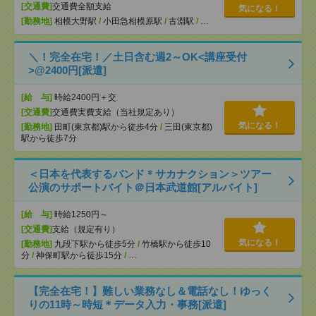
[交通費]
交通費全額支給
気になる！
[勤務地]
相模大野駅
/
小田急相模原駅
/
古淵駅
/
…
＼！完全在宅！／土日含む週2～OK<講座受付
>@2400円[派遣]
[給 与]
時給2400円＋交
[交通費]
交通費実費支給（当社規定あり）
気になる！
[勤務地]
田町(東京都)駅から徒歩4分
/
三田(東京都)
駅から徒歩7分
＜日本を代表するバンド＊サカナクション＞ツアー
公演のサポートバイト＠日本武道館[アルバイト]
[給 与]
時給1250円～
[交通費]
支給（規定有り）
気になる！
[勤務地]
九段下駅から徒歩5分
/
竹橋駅から徒歩10
分
/
神保町駅から徒歩15分
/
…
【完全在宅！】難しい業務なし＆電話なし！ゆっく
りの11時～時短＊データ入力・事務[派遣]