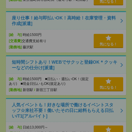
気になる！
座り仕事！給与即払いOK！高時給！在庫管理・資料
作成[派遣]
[給 与]
時給1500円
[交通費]
交通費支給有り
気になる！
[勤務地]
藤沢駅
短時間シフトあり！WEBでサクッと登録OK＊クッキ
ーなどの仕分け[派遣]
[給 与]
時給1500円 ■日払い・週払いOK！(規定
あり) ■現金日払いもOK(規定あり)
気になる！
[勤務地]
新宿駅
/
新宿三丁目駅
人気イベントも！好きな場所で働けるイベントスタ
ッフ☆来社不要！働いたその日に給料もらえる日払
い/T1[アルバイト]
[給 与]
日給13,000円～