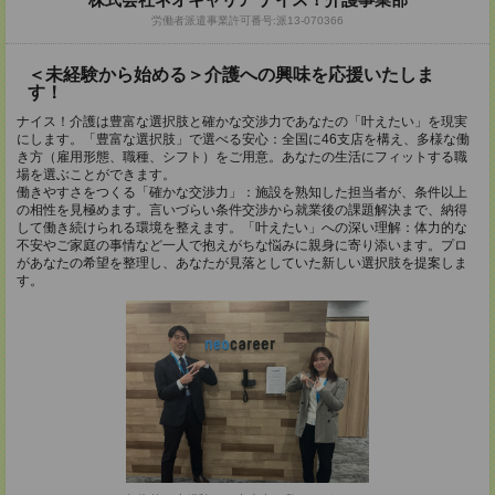
労働者派遣事業許可番号:派13-070366
＜未経験から始める＞介護への興味を応援いたしま
す！
ナイス！介護は豊富な選択肢と確かな交渉力であなたの「叶えたい」を現実
にします。「豊富な選択肢」で選べる安心：全国に46支店を構え、多様な働
き方（雇用形態、職種、シフト）をご用意。あなたの生活にフィットする職
場を選ぶことができます。
働きやすさをつくる「確かな交渉力」：施設を熟知した担当者が、条件以上
の相性を見極めます。言いづらい条件交渉から就業後の課題解決まで、納得
して働き続けられる環境を整えます。「叶えたい」への深い理解：体力的な
不安やご家庭の事情など一人で抱えがちな悩みに親身に寄り添います。プロ
があなたの希望を整理し、あなたが見落としていた新しい選択肢を提案しま
す。