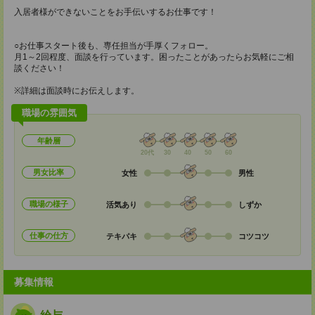
入居者様ができないことをお手伝いするお仕事です！
○お仕事スタート後も、専任担当が手厚くフォロー。
月1～2回程度、面談を行っています。困ったことがあったらお気軽にご相
談ください！
※詳細は面談時にお伝えします。
職場の雰囲気
年齢層
20代
30
40
50
60
男女比率
女性
男性
職場の様子
活気あり
しずか
仕事の仕方
テキパキ
コツコツ
募集情報