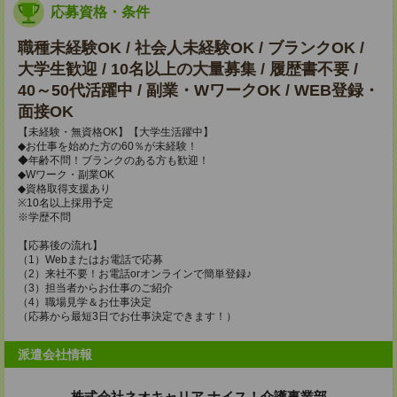
応募資格・条件
職種未経験OK / 社会人未経験OK / ブランクOK /
大学生歓迎 / 10名以上の大量募集 / 履歴書不要 /
40～50代活躍中 / 副業・WワークOK / WEB登録・
面接OK
【未経験・無資格OK】【大学生活躍中】
◆お仕事を始めた方の60％が未経験！
◆年齢不問！ブランクのある方も歓迎！
◆Wワーク・副業OK
◆資格取得支援あり
※10名以上採用予定
※学歴不問
【応募後の流れ】
（1）Webまたはお電話で応募
（2）来社不要！お電話orオンラインで簡単登録♪
（3）担当者からお仕事のご紹介
（4）職場見学＆お仕事決定
（応募から最短3日でお仕事決定できます！）
派遣会社情報
株式会社ネオキャリア ナイス！介護事業部