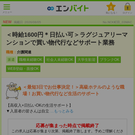
0
メニュー
気になる！
ログイン
NEW
掲載日 :2026
/
08
/
05
No.NCK町田_03MAC
＜時給1600円＊日払い可＞ラグジュアリーマ
ンションで買い物代行などサポート業務
職種：
介護関連
派遣
職種未経験OK
社会人未経験OK
大学生歓迎
ブランクOK
WEB登録・面接OK
＜最短3日でお仕事決定！＞高級ホテルのような職
場！お買い物代行など生活のサポート
【高収入×日払いOKの生活サポート】
▼入居者の皆さんは自立
...もっとみる
応募が集まった時点で掲載終了
この求人は応募が集まり次第、掲載終了致します。予めご理解くださ