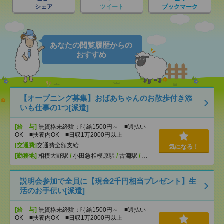
シェア
ツイート
ブックマーク
あなたの閲覧履歴からの
おすすめ
【オープニング募集】おばあちゃんのお散歩付き添
いも仕事の1つ[派遣]
[給 与]
無資格未経験：時給1500円～ ■週払い
OK ■扶養内OK ■日収1万2000円以上
[交通費]
交通費全額支給
気になる！
[勤務地]
相模大野駅
/
小田急相模原駅
/
古淵駅
/
…
説明会参加で全員に【現金2千円相当プレゼント】生
活のお手伝い[派遣]
[給 与]
無資格未経験：時給1500円～ ■週払い
OK ■扶養内OK ■日収1万2000円以上