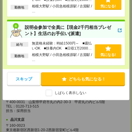
担当：採用担当
以上
相模大野駅 / 小田急相模原駅 / 古淵駅 /
気になる!
勤務地
…
越谷支店
〒343-0816
埼玉県越谷市弥生町1-4 越谷弥生ビル3階
説明会参加で全員に【現金2千円相当プレゼ
TEL：0120-713-515
担当：採用担当
ント】生活のお手伝い[派遣]
厚木支店
無資格未経験：時給1500円～ ■週払
給与
神奈川県厚木市旭町1-2-1 日本生命本厚木ビル7階
いOK ■扶養内OK ■日収1万2000円
TEL：0120-713-515
以上
相模大野駅 / 小田急相模原駅 / 古淵駅 /
気になる!
担当：採用担当
勤務地
…
藤沢支店
〒251-0025
神奈川県藤沢市鵠沼石上1丁目5番2号
日本生命藤沢ビル2階
スキップ
どちらも気になる！
TEL：0120-713-515
担当：採用担当
しばらく表示しない
甲府支店
〒400-0031 山梨県甲府市丸の内2-30-3 甲府丸の内ビル5階
TEL：0120-713-515
担当：採用担当
品川支店
〒160-0023
東京都新宿区西新宿1-20-2西新宿室町ビル4階