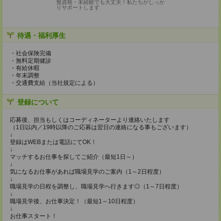
無資格・未経験でも大丈夫！私たちがしっか
りサポートします
待遇・福利厚生
・社会保険完備
・無料定期健診
・有給休暇
・年末調整
・交通費支給（当社規定による）
登録について
応募後、担当もしくはコーディネーターより連絡いたします
（1日以内／19時以降のご応募は翌日の連絡になる事もございます）
↓
登録はWEBまたは電話にてOK！
↓
マッチするお仕事を探してご紹介（最短1日～）
↓
気になるお仕事があれば職場見学のご案内（1～2日程度）
↓
職場見学の日程を調整し、職場見学へ行きます◎（1～7日程度）
↓
職場見学後、お仕事決定！（最短1～10日程度）
↓
お仕事スタート！