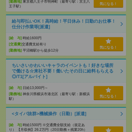
[勤務地]
東京都八王子市明神町（最寄り駅：京王八
気になる！
王子駅）
給与即払いOK！高時給！平日休み！日勤のお仕事！
仕分け作業等[派遣]
[給 与]
時給1600円
[交通費]
交通費支給有り
気になる！
[勤務地]
平沼橋駅から徒歩12分
ちいさいかわいいキャラのイベントも！好きな場所
で働ける☆来社不要！働いたその日に給料もらえる
◎/T1[アルバイト]
[給 与]
日給13,000円～
[勤務地]
神奈川県横浜市港北区（最寄り駅：新横浜
気になる！
駅）
<タイパ抜群>機械操作（日勤）[派遣]
[給 与]
時給1500円 ※交通費全額支給（規定あ
り） 【月収例】26.2万円（20日勤務＋残業20h）