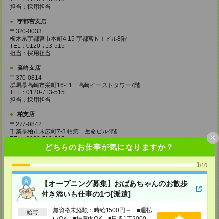
担当：採用担当
宇都宮支店
〒320-0033
栃木県宇都宮市本町4-15 宇都宮ＮＩビル8階
TEL：0120-713-515
担当：採用担当
高崎支店
〒370-0814
群馬県高崎市栄町16-11 高崎イーストタワー7階
TEL：0120-713-515
担当：採用担当
柏支店
〒277-0842
千葉県柏市末広町7-3 柏第一生命ビル4階
×
TEL：0120-713-515
どちらのお仕事が気になりますか？
担当：採用担当
八王子支店
1
/10
東京都八王子市東町1－6 橋完ＬＫビル 3階
TEL：0120-713-515
【オープニング募集】おばあちゃんのお散歩
担当：採用担当
付き添いも仕事の1つ[派遣]
町田支店
〒194-0022 東京都町田市森野1-33-11 町田森野ビル1階
無資格未経験：時給1500円～ ■週払
給与
TEL：0120-713-515
いOK ■扶養内OK ■日収1万2000円