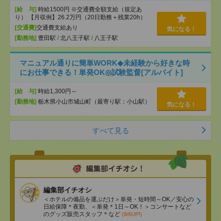
[給 与]
時給1500円 ※交通費全額支給（規定あ
り） 【月収例】26.2万円（20日勤務＋残業20h）
[交通費]
交通費支給あり
気になる！
[勤務地]
豊田駅
/
北八王子駅
/
八王子駅
マニュアル通りに簡単WORK◆未経験から好きな時
にお仕事できる！単発OK◎試験監督[アルバイト]
[給 与]
時給1,300円～
[勤務地]
栃木県小山市城山町（最寄り駅：小山駅）
気になる！
すべて見る
編集部イチオシ
＜ホテルの備品を運ぶだけ＞単発・短時間～OK／安心の
日給保障＊夜勤、＜単発＊1日～OK！＞コンサートなど
のグッズ販売スタッフ＊など
(8/6UP!)