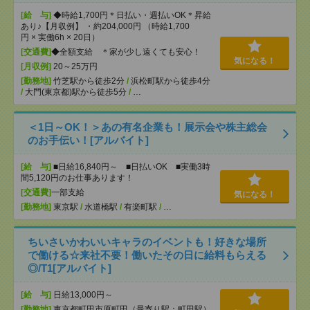
[給 与]
◆時給1,700円＊日払い・週払いOK＊昇給
あり♪【月収例】 ・約204,000円 （時給1,700
円 × 実働6h × 20日）
[交通費]
◆全額支給 ＊家が少し遠くても安心！
気になる！
[月収例]
20～25万円
[勤務地]
竹芝駅から徒歩2分
/
浜松町駅から徒歩4分
/
大門(東京都)駅から徒歩5分
/
…
＜1日～OK！＞あの有名企業も！展示会や株主総会
のお手伝い！[アルバイト]
[給 与]
■日給16,840円～ ■日払いOK ■実働3時
間5,120円のお仕事あります！
[交通費]
一部支給
気になる！
[勤務地]
東京駅
/
水道橋駅
/
有楽町駅
/
…
ちいさいかわいいキャラのイベントも！好きな場所
で働ける☆来社不要！働いたその日に給料もらえる
◎/T1[アルバイト]
[給 与]
日給13,000円～
[勤務地]
東京都町田市原町田（最寄り駅：町田駅）