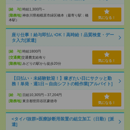
[給 与]
時給1,300円～
[勤務地]
神奈川県相模原市緑区橋本（最寄り駅：橋
気になる！
本駅）
座り仕事！給与即払いOK！高時給！品質検査・デー
タ入力[派遣]
[給 与]
時給1800円
[交通費]
交通費支給有り
気になる！
[勤務地]
みどりの駅から徒歩20分
【日払い・未経験歓迎！】稼ぎたい日にサクッと勤
務！単発・週1日～自由シフトの軽作業[アルバイト]
[給 与]
日給10,305円～37,204円
[勤務地]
東京都世田谷区豪徳寺
気になる！
<タイパ抜群>医療診断用装置の組立加工（日勤）[派
遣]