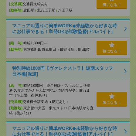
[交通費]
交通費支給あり
気になる！
[勤務地]
豊田駅
/
北八王子駅
/
八王子駅
マニュアル通りに簡単WORK◆未経験から好きな時
にお仕事できる！単発OK◎試験監督[アルバイト]
[給 与]
時給1,300円～
[勤務地]
東京都町田市原町田（最寄り駅：町田駅）
気になる！
特別時給1800円【ヴァレクストラ】短期スタッフ
日本橋[派遣]
[給 与]
時給1800円 ※ご経験・スキルにより優
遇 スマホでかんたんに前払いで給与が受け取れま
す（※上限、条件あり）
[交通費]
交通費全額支給（規定あり）
気になる！
[勤務地]
東京都中央区 東京メトロ 日本橋駅から直
結（徒歩1分）
マニュアル通りに簡単WORK◆未経験から好きな時
にお仕事できる！単発OK◎試験監督[アルバイト]