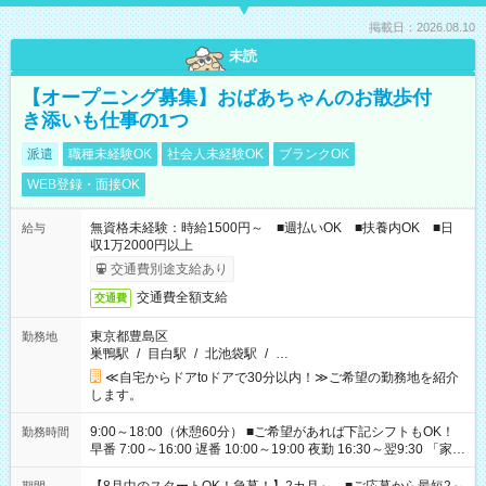
掲載日：2026.08.10
未読
【オープニング募集】おばあちゃんのお散歩付
き添いも仕事の1つ
派遣
職種未経験OK
社会人未経験OK
ブランクOK
WEB登録・面接OK
無資格未経験：時給1500円～ ■週払いOK ■扶養内OK ■日
給与
収1万2000円以上
交通費別途支給あり
交通費全額支給
交通費
東京都豊島区
勤務地
巣鴨駅
/
目白駅
/
北池袋駅
/
…
≪自宅からドアtoドアで30分以内！≫ご希望の勤務地を紹介
します。
9:00～18:00（休憩60分） ■ご希望があれば下記シフトもOK！
勤務時間
早番 7:00～16:00 遅番 10:00～19:00 夜勤 16:30～翌9:30 「家族
と休みを合わせたい」 「余裕を持って夕飯の準備がしたい」
「できれば残業はしたくない」 など、ご希望を教えてください