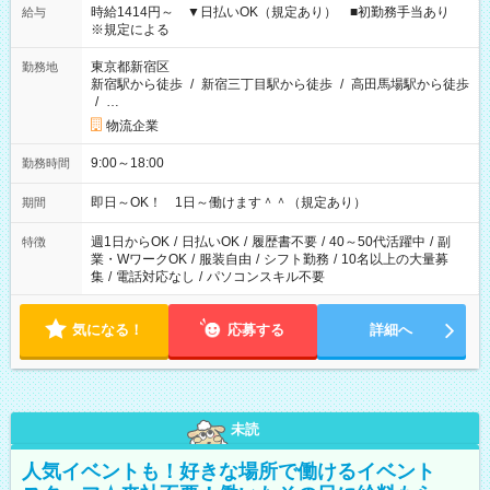
時給1414円～ ▼日払いOK（規定あり） ■初勤務手当あり
給与
※規定による
東京都新宿区
勤務地
新宿駅から徒歩
/
新宿三丁目駅から徒歩
/
高田馬場駅から徒歩
/
…
物流企業
9:00～18:00
勤務時間
即日～OK！ 1日～働けます＾＾（規定あり）
期間
週1日からOK
/
日払いOK
/
履歴書不要
/
40～50代活躍中
/
副
特徴
業・WワークOK
/
服装自由
/
シフト勤務
/
10名以上の大量募
集
/
電話対応なし
/
パソコンスキル不要
気になる！
応募する
詳細へ
未読
人気イベントも！好きな場所で働けるイベント