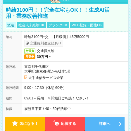
時給3100円！！完全在宅もOK！！生成AI活
用・業務改善推進
派遣
社会人未経験OK
ブランクOK
WEB登録・面接OK
時給3100円+交 【月収例】46万5000円
給与
交通費別途支給あり
交通費支給
交通費
30万円～
月収例
東京都千代田区
勤務地
大手町(東京都)駅から徒歩5分
大手通信サービス企業
9:00～17:30（休憩:60分）
勤務時間
09/01～長期 ※開始日ご相談ください！
期間
履歴書不要
/
40～50代活躍中
特徴
気になる！
応募する
詳細へ