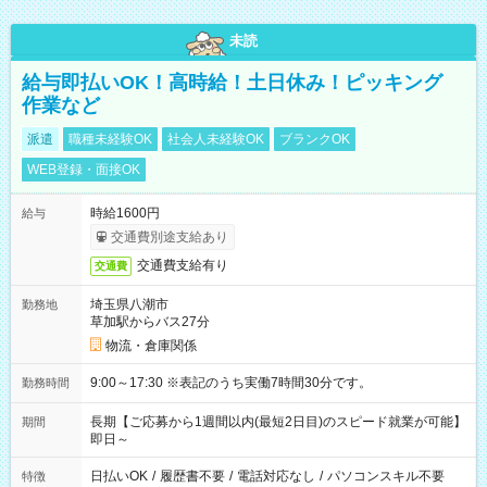
未読
給与即払いOK！高時給！土日休み！ピッキング
作業など
派遣
職種未経験OK
社会人未経験OK
ブランクOK
WEB登録・面接OK
時給1600円
給与
交通費別途支給あり
交通費支給有り
交通費
埼玉県八潮市
勤務地
草加駅からバス27分
物流・倉庫関係
9:00～17:30 ※表記のうち実働7時間30分です。
勤務時間
長期【ご応募から1週間以内(最短2日目)のスピード就業が可能】
期間
即日～
日払いOK
/
履歴書不要
/
電話対応なし
/
パソコンスキル不要
特徴