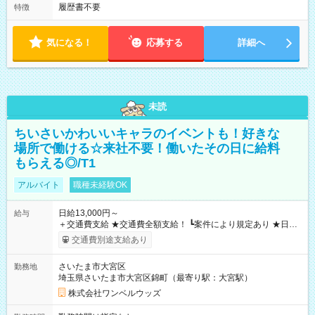
履歴書不要
特徴
気になる！
応募する
詳細へ
未読
ちいさいかわいいキャラのイベントも！好きな
場所で働ける☆来社不要！働いたその日に給料
もらえる◎/T1
アルバイト
職種未経験OK
日給13,000円～
給与
＋交通費支給 ★交通費全額支給！ ┗案件により規定あり ★日払
いOK！（規定あり） ┗働いたその日に現金GET♪ お仕事後はコ
交通費別途支給あり
ンビニATMから 日払い分を引き落とせます！ 【試用期間】試
用期間なし
さいたま市大宮区
勤務地
埼玉県さいたま市大宮区錦町（最寄り駅：大宮駅）
株式会社ワンベルウッズ