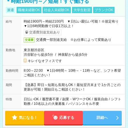
＊時給1900円～／短期！すぐ働ける
派遣
職種未経験OK
社会人未経験OK
大学生歓迎
ブランクOK
時給1900円～時給2100円 ▼日払い週払い可能！※規定有り
給与
▼1日6時間勤務で日収1万以上！
交通費別途支給あり
交通費一部別途支給 ※お仕事によって変動あり
交通費
東京都渋谷区
勤務地
渋谷駅から徒歩5分
/
神泉駅から徒歩5分
キレイなオフィスです
8:00～22:00 ▼1日4時間～ 10時～・11時～など、シフト希望
勤務時間
ご相談ください！
【急募】即日～短期も長期もOK！最短翌月末まで 1か月ごとの
期間
更新が可能！開始日もご相談ください！
日払いOK
/
履歴書不要
/
副業・WワークOK
/
服装自由
/
シフト
特徴
勤務
/
10名以上の大量募集
/
パソコンスキル不要
気になる！
応募する
詳細へ