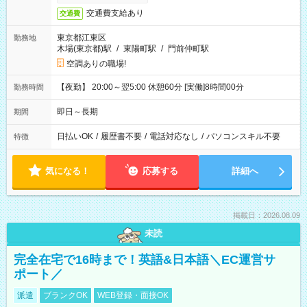
交通費支給あり
交通費
東京都江東区
勤務地
木場(東京都)駅
/
東陽町駅
/
門前仲町駅
空調ありの職場!
【夜勤】 20:00～翌5:00 休憩60分 [実働]8時間00分
勤務時間
即日～長期
期間
日払いOK
/
履歴書不要
/
電話対応なし
/
パソコンスキル不要
特徴
気になる！
応募する
詳細へ
掲載日：2026.08.09
未読
完全在宅で16時まで！英語&日本語＼EC運営サ
ポート／
派遣
ブランクOK
WEB登録・面接OK