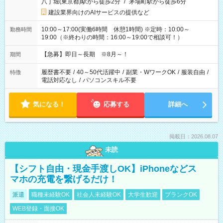
八丁堀(東京都)駅から徒歩2分
/
茅場町駅から徒歩6分
建設業界向けのAIサービスの提供など
10:00～17:00(実働6時間 休憩1時間) ※定時：10:00～
勤務時間
19:00（※終わりの時間：16:00～19:00で相談可！）
【急募】即日～長期 ※8月～！
期間
履歴書不要
/
40～50代活躍中
/
副業・WワークOK
/
服装自由
/
特徴
電話対応なし
/
パソコンスキル不要
気になる！
応募する
詳細へ
掲載日：2026.08.07
未読
【シフト自由・現金手渡しOK】iPhoneなどス
マホの充電を繋げるだけ！
派遣
職種未経験OK
社会人未経験OK
大学生歓迎
ブランクOK
WEB登録・面接OK