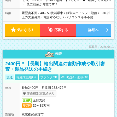
【8月中のスタートOK！急募！】2カ月～ ■ご応募から最短2～
期間
ね。 ※Wワーク希望の方へ 今ご覧のお仕事で希望する勤務時間
3日後に就業が可能です！
と、もう1つのお仕事の勤務時間。 合計で週40時間を超える場
合は応募できません。
履歴書不要
/
40～50代活躍中
/
服装自由
/
シフト勤務
/
10名以
特徴
上の大量募集
/
電話対応なし
/
パソコンスキル不要
気になる！
応募する
詳細へ
掲載日：2026.08.10
未読
2400円＊【長期】輸出関連の書類作成や取引審
査・製品発送の手続き
派遣
職種未経験OK
ブランクOK
WEB登録・面接OK
時給2400円 月収例 233,472円
給与
交通費別途支給あり
全額支給
交通費
20～25万円
月収例
東京都武蔵野市
勤務地