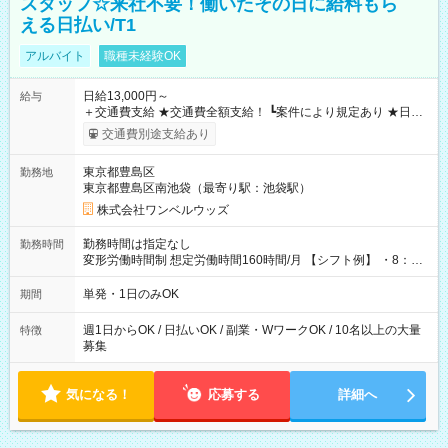
スタッフ☆来社不要！働いたその日に給料もら
える日払い/T1
アルバイト
職種未経験OK
日給13,000円～
給与
＋交通費支給 ★交通費全額支給！ ┗案件により規定あり ★日払
いOK！（規定あり） ┗働いたその日に現金GET♪ お仕事後はコ
交通費別途支給あり
ンビニATMから 日払い分を引き落とせます！ 【試用期間】試
用期間なし
東京都豊島区
勤務地
東京都豊島区南池袋（最寄り駅：池袋駅）
株式会社ワンベルウッズ
勤務時間は指定なし
勤務時間
変形労働時間制 想定労働時間160時間/月 【シフト例】 ・8：00
～21：00
単発・1日のみOK
期間
週1日からOK / 日払いOK / 副業・WワークOK / 10名以上の大量
特徴
募集
気になる！
応募する
詳細へ