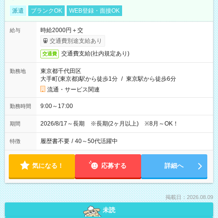
派遣
ブランクOK
WEB登録・面接OK
時給2000円＋交
給与
交通費別途支給あり
交通費支給(社内規定あり)
交通費
東京都千代田区
勤務地
大手町(東京都)駅から徒歩1分
/
東京駅から徒歩6分
流通・サービス関連
9:00～17:00
勤務時間
2026/8/17～長期 ※長期(2ヶ月以上) ※8月～OK！
期間
履歴書不要
/
40～50代活躍中
特徴
気になる！
応募する
詳細へ
掲載日：2026.08.09
未読