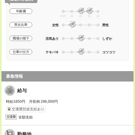
年齢層
20代
30
40
50
60
男女比率
女性
男性
職場の様子
活気あり
しずか
仕事の仕方
テキパキ
コツコツ
募集情報
給与
時給1850円 月収例 296,000円
交通費別途支給あり
全額支給
交通費
勤務地