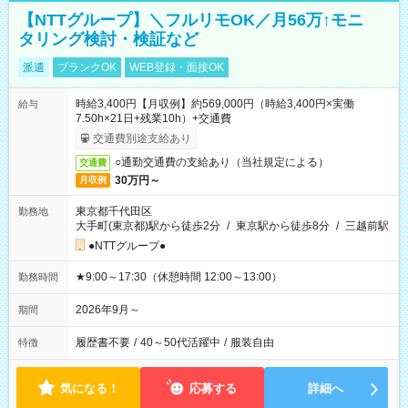
【NTTグループ】＼フルリモOK／月56万↑モニ
タリング検討・検証など
派遣
ブランクOK
WEB登録・面接OK
時給3,400円【月収例】約569,000円（時給3,400円×実働
給与
7.50h×21日+残業10h）+交通費
交通費別途支給あり
○通勤交通費の支給あり（当社規定による）
交通費
30万円～
月収例
東京都千代田区
勤務地
大手町(東京都)駅から徒歩2分
/
東京駅から徒歩8分
/
三越前駅
●NTTグループ●
★9:00～17:30（休憩時間 12:00～13:00）
勤務時間
2026年9月～
期間
履歴書不要
/
40～50代活躍中
/
服装自由
特徴
気になる！
応募する
詳細へ