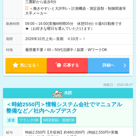
三鷹駅から徒歩9分
＜働きやすいと大評判♪＞計測機器・測定器類・制御関連等
大手メーカー
09:00～16:00(実働6時間05分 休憩55分) ※週4日勤務です
勤務時間
★（お好きな曜日を選んでいただけます）
2026年10月上旬～長期 ※10月～！
期間
履歴書不要
/
40～50代活躍中
/
副業・WワークOK
特徴
気になる！
応募する
詳細へ
掲載日：2026.08.07
未読
＜時給2550円＞情報システム会社でマニュアル
整備など／社内ヘルプデスク
派遣
ブランクOK
WEB登録・面接OK
時給2,550円【月収例】約460,000円（時給2,550円×実働
給与