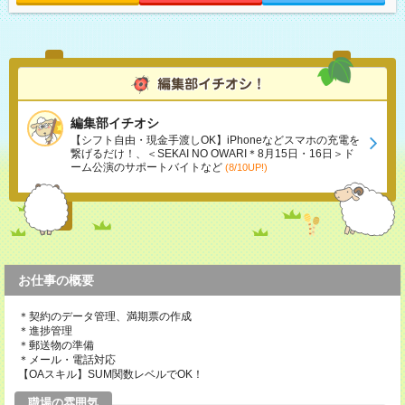
編集部イチオシ
【シフト自由・現金手渡しOK】iPhoneなどスマホの充電を
繋げるだけ！、＜SEKAI NO OWARI＊8月15日・16日＞ド
ーム公演のサポートバイトなど
(8/10UP!)
お仕事の概要
＊契約のデータ管理、満期票の作成
＊進捗管理
＊郵送物の準備
＊メール・電話対応
【OAスキル】SUM関数レベルでOK！
職場の雰囲気