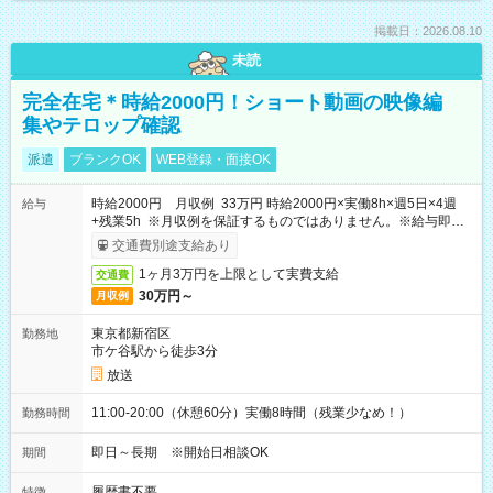
掲載日：2026.08.10
未読
完全在宅＊時給2000円！ショート動画の映像編
集やテロップ確認
派遣
ブランクOK
WEB登録・面接OK
時給2000円 月収例 33万円 時給2000円×実働8h×週5日×4週
給与
+残業5h ※月収例を保証するものではありません。※給与即受
取りサービス利用可（利用条件有）
交通費別途支給あり
1ヶ月3万円を上限として実費支給
交通費
30万円～
月収例
東京都新宿区
勤務地
市ケ谷駅から徒歩3分
放送
11:00-20:00（休憩60分）実働8時間（残業少なめ！）
勤務時間
即日～長期 ※開始日相談OK
期間
履歴書不要
特徴