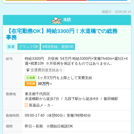
掲載日：2026.08.10
未読
【在宅勤務OK】時給3300円！水道橋での総務
事務
派遣
ブランクOK
WEB登録・面接OK
時給3300円 月収例 54万円 時給3300円×実働7h40m×週5日×4
給与
週+残業10h ※月収例を保証するものではありません。
交通費別途支給あり
1ヶ月3万円を上限として実費支給
交通費
30万円～
月収例
東京都千代田区
勤務地
水道橋駅から徒歩7分
/
九段下駅から徒歩4分
/
飯田橋駅
医薬品メ－カ－
09:00-17:40（休憩60分）実働7時間40分
勤務時間
即日～長期 ※開始日相談OK
期間