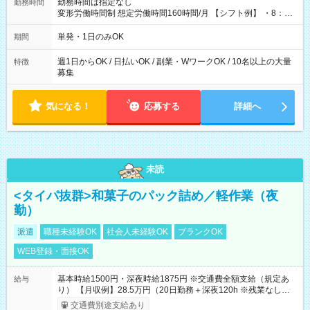
勤務時間は指定なし
勤務時間
変形労働時間制 想定労働時間160時間/月 【シフト例】 ・8：00
～21：00
単発・1日のみOK
期間
週1日からOK / 日払いOK / 副業・WワークOK / 10名以上の大量
特徴
募集
気になる！
応募する
詳細へ
未読
<タイパ抜群>和菓子のパック詰め／軽作業（夜
勤）
派遣
職種未経験OK
社会人未経験OK
ブランクOK
WEB登録・面接OK
基本時給1500円・深夜時給1875円 ※交通費全額支給（規定あ
給与
り） 【月収例】28.5万円（20日勤務＋深夜120h ※残業なしの場
合）
交通費別途支給あり