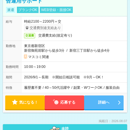
告運用サポート
派遣
ブランクOK
WEB登録・面接OK
時給2100～2200円＋交
給与
交通費別途支給あり
交通費支給(規定有り)
交通費
東京都新宿区
勤務地
新宿御苑前駅から徒歩3分
/
新宿三丁目駅から徒歩4分
マスコミ関連
10:00～19:00
勤務時間
2026/9/1～長期 ※開始日相談可能 ※9月～OK！
期間
履歴書不要
/
40～50代活躍中
/
副業・WワークOK
/
服装自由
特徴
気になる！
応募する
詳細へ
掲載日：2026.08.07
未読