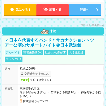
気になる！
応募する
詳細へ
掲載日：2026.08.03
未読
＜日本を代表するバンド＊サカナクション＞ツ
アー公演のサポートバイト＠日本武道館
アルバイト
職種未経験OK
社会人未経験OK
大学生歓迎
ブランクOK
時給1250円～
給与
交通費別途支給あり
支給（規定有り）
交通費
東京都千代田区
勤務地
九段下駅から徒歩5分
/
竹橋駅から徒歩10分
/
神保町駅から徒
歩15分
/
…
株式会社ライブパワー