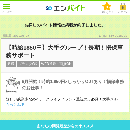
0
メニュー
気になる！
ログイン
お探しのバイト情報は掲載が終了しました。
掲載日 :2026
/
08
/
05
No.TMPE26-0518565
【時給1850円】大手グループ！長期！損保事
務サポート
派遣
ブランクOK
WEB登録・面接OK
8月開始！時給1,850円×しっかりOJTあり！損保事務
のお仕事！
嬉しい残業少なめ○ワークライフバランス重視の方必見！大手グル
...
もっとみる
あなたの閲覧履歴からのオススメ