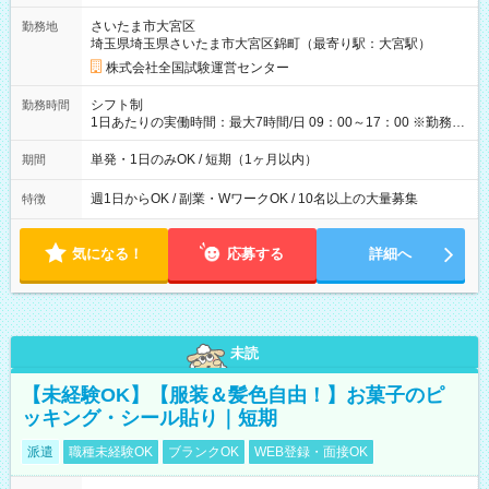
取れます。 ※手数料418円がかかります。 【過去試験日の収入
さいたま市大宮区
勤務地
例】 ・河合塾模擬試験 8:30～17:30（休憩1時間） 時給1,300円
埼玉県埼玉県さいたま市大宮区錦町（最寄り駅：大宮駅）
×8時間＝日収10,400円＋交通費 ※当日の役割により時給＋100
円の場合あり ・国家試験 7:00～13:30（休憩なし） 時給1,300
株式会社全国試験運営センター
円（役割手当＋100円）×6時間＝日収8,400円＋交通費 【試用期
間】試用期間なし
シフト制
勤務時間
1日あたりの実働時間：最大7時間/日 09：00～17：00 ※勤務時
間は 試験により異なります。
単発・1日のみOK / 短期（1ヶ月以内）
期間
週1日からOK / 副業・WワークOK / 10名以上の大量募集
特徴
気になる！
応募する
詳細へ
未読
【未経験OK】【服装＆髪色自由！】お菓子のピ
ッキング・シール貼り｜短期
派遣
職種未経験OK
ブランクOK
WEB登録・面接OK