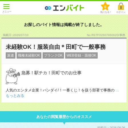
0
メニュー
気になる！
ログイン
お探しのバイト情報は掲載が終了しました。
掲載日 :2026
/
07
/
10
No.RSTFO260706062D/事務
未経験OK！服装自由＊田町で一般事務
派遣
職種未経験OK
ブランクOK
WEB登録・面接OK
急募！駅チカ！田町でのお仕事
人気のエンタメ企業！バンダイ/！一番くじ！を扱う部署で事務の
...
もっとみる
あなたの閲覧履歴からのオススメ
掲載日：2026.08.06