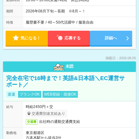
10:00～18:00(実働7時間 休憩1時間)
勤務時間
2026年08月下旬～長期 ※8月～！
期間
履歴書不要
/
40～50代活躍中
/
服装自由
特徴
気になる！
応募する
詳細へ
掲載日：2026.08.05
未読
完全在宅で16時まで！英語&日本語＼EC運営サ
ポート／
派遣
ブランクOK
WEB登録・面接OK
時給2450円＋交
給与
交通費別途支給あり
出社時の通勤交通費支給
交通費
東京都港区
勤務地
六本木駅から徒歩3分