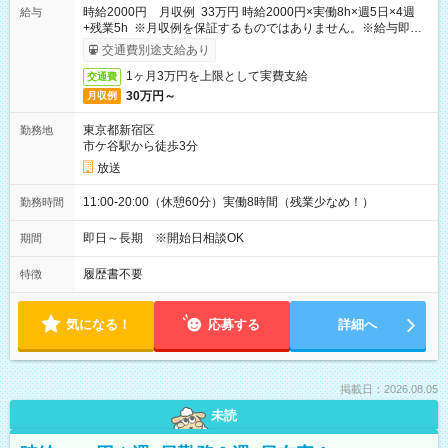
時給2000円 月収例 33万円 時給2000円×実働8h×週5日×4週
給与
+残業5h ※月収例を保証するものではありません。※給与即受
取りサービス利用可（利用条件有）
交通費別途支給あり
1ヶ月3万円を上限として実費支給
交通費
30万円～
月収例
東京都新宿区
勤務地
市ケ谷駅から徒歩3分
放送
11:00-20:00（休憩60分）実働8時間（残業少なめ！）
勤務時間
即日～長期 ※開始日相談OK
期間
履歴書不要
特徴
気になる！
応募する
詳細へ
掲載日：2026.08.05
未読