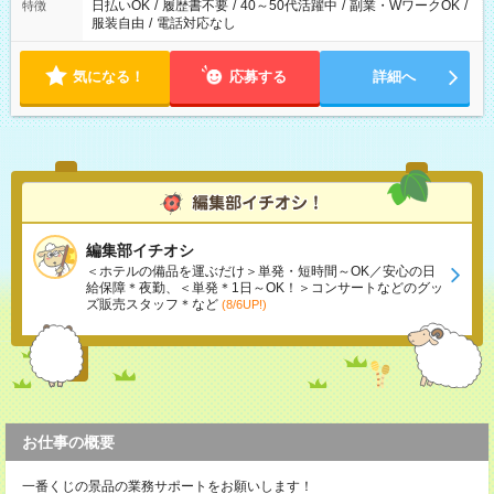
日払いOK
/
履歴書不要
/
40～50代活躍中
/
副業・WワークOK
/
特徴
服装自由
/
電話対応なし
気になる！
応募する
詳細へ
編集部イチオシ
＜ホテルの備品を運ぶだけ＞単発・短時間～OK／安心の日
給保障＊夜勤、＜単発＊1日～OK！＞コンサートなどのグッ
ズ販売スタッフ＊など
(8/6UP!)
お仕事の概要
一番くじの景品の業務サポートをお願いします！