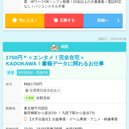
業・WワークOK
/
シフト勤務
/
10名以上の大量募集
/
電話対応
なし
/
パソコンスキル不要
気になる！
応募する
詳細へ
掲載日：2026.08.06
未読
1750円＊＜エンタメ！完全在宅＞
KADOKAWA！書籍データに関わるお仕事
派遣
WEB登録・面接OK
時給1750円
給与
交通費別途支給あり
全額支給
交通費
東京都千代田区
勤務地
飯田橋駅から徒歩3分
/
九段下駅から徒歩7分
【大手出版社】出版事業・ゲーム事業・アニメ・映像事業