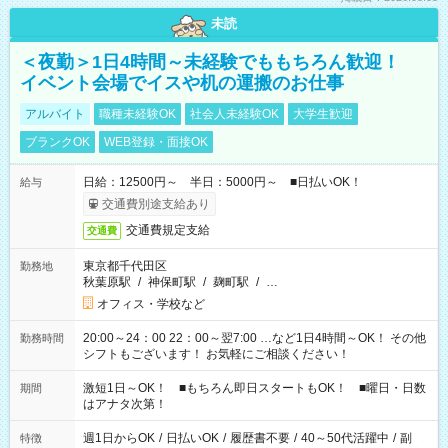
未読
＜夜勤＞1日4時間～未経験でももちろん歓迎！
イベント会場でイスや机の運搬のお仕事
アルバイト
職種未経験OK
社会人未経験OK
大学生歓迎
ブランクOK
WEB登録・面接OK
日給：12500円～ 半日：5000円～ ■日払いOK！
給与
交通費別途支給あり
交通費規定支給
交通費
東京都千代田区
勤務地
秋葉原駅
/
神保町駅
/
麹町駅
/
…
オフィス・学校など
20:00～24：00 22：00～翌7:00 …など1日4時間～OK！ その他
勤務時間
シフトもございます！ お気軽にご相談ください！
激短1日～OK！ ■もちろん即日スタートもOK！ ■曜日・日数
期間
はアナタ次第！
週1日からOK
/
日払いOK
/
履歴書不要
/
40～50代活躍中
/
副
特徴