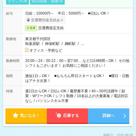
ブランクOK
WEB登録・面接OK
日給：10000円～ 半日：5000円～ ■日払いOK！
給与
交通費別途支給あり
交通費規定支給
交通費
東京都千代田区
勤務地
秋葉原駅
/
神保町駅
/
麹町駅
/
…
オフィス・学校など
20:00～24：00 22：00～翌7:00 …など1日4時間～OK！ その他
勤務時間
シフトもございます！ お気軽にご相談ください！
激短1日～OK！ ■もちろん即日スタートもOK！ ■曜日・日数
期間
はアナタ次第！
週1日からOK
/
日払いOK
/
履歴書不要
/
40～50代活躍中
/
副
特徴
業・WワークOK
/
シフト勤務
/
10名以上の大量募集
/
電話対応
なし
/
パソコンスキル不要
気になる！
応募する
詳細へ
掲載日：2026.08.05