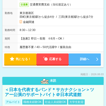
交通費実費支給（当社規定あり）
交通費
東京都港区
勤務地
田町(東京都)駅から徒歩4分
/
三田(東京都)駅から徒歩7分
金融関連
8:30～12:30
勤務時間
【急募】即日～長期 ※8月～OK！
期間
履歴書不要
/
40～50代活躍中
/
服装自由
特徴
気になる！
応募する
詳細へ
掲載日：2026.08.03
未読
＜日本を代表するバンド＊サカナクション＞ツ
アー公演のサポートバイト＠日本武道館
アルバイト
職種未経験OK
社会人未経験OK
大学生歓迎