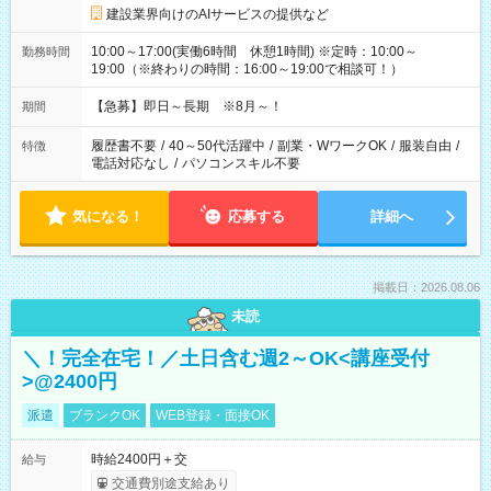
建設業界向けのAIサービスの提供など
10:00～17:00(実働6時間 休憩1時間) ※定時：10:00～
勤務時間
19:00（※終わりの時間：16:00～19:00で相談可！）
【急募】即日～長期 ※8月～！
期間
履歴書不要
/
40～50代活躍中
/
副業・WワークOK
/
服装自由
/
特徴
電話対応なし
/
パソコンスキル不要
気になる！
応募する
詳細へ
掲載日：2026.08.06
未読
＼！完全在宅！／土日含む週2～OK<講座受付
>@2400円
派遣
ブランクOK
WEB登録・面接OK
時給2400円＋交
給与
交通費別途支給あり