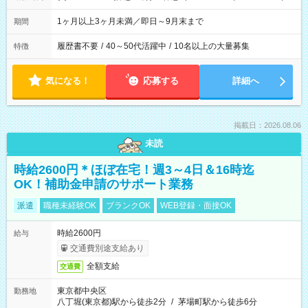
1ヶ月以上3ヶ月未満／即日～9月末まで
期間
履歴書不要
/
40～50代活躍中
/
10名以上の大量募集
特徴
気になる！
応募する
詳細へ
掲載日：2026.08.06
未読
時給2600円＊ほぼ在宅！週3～4日＆16時迄
OK！補助金申請のサポート業務
派遣
職種未経験OK
ブランクOK
WEB登録・面接OK
時給2600円
給与
交通費別途支給あり
全額支給
交通費
東京都中央区
勤務地
八丁堀(東京都)駅から徒歩2分
/
茅場町駅から徒歩6分