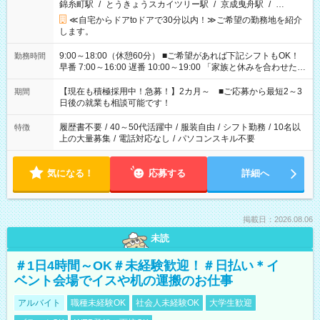
錦糸町駅
/
とうきょうスカイツリー駅
/
京成曳舟駅
/
…
≪自宅からドアtoドアで30分以内！≫ご希望の勤務地を紹介
します。
9:00～18:00（休憩60分） ■ご希望があれば下記シフトもOK！
勤務時間
早番 7:00～16:00 遅番 10:00～19:00 「家族と休みを合わせた
い」 「余裕を持って夕飯の準備がしたい」 「できれば残業はし
たくない」 など、ご希望を教えてくださいね。 ※Wワーク希望
【現在も積極採用中！急募！】2カ月～ ■ご応募から最短2～3
期間
の方へ 今ご覧のお仕事で希望する勤務時間と、もう1つのお仕事
日後の就業も相談可能です！
の勤務時間。 合計で週40時間を超える場合は応募できません。
履歴書不要
/
40～50代活躍中
/
服装自由
/
シフト勤務
/
10名以
特徴
上の大量募集
/
電話対応なし
/
パソコンスキル不要
気になる！
応募する
詳細へ
掲載日：2026.08.06
未読
＃1日4時間～OK＃未経験歓迎！＃日払い＊イ
ベント会場でイスや机の運搬のお仕事
アルバイト
職種未経験OK
社会人未経験OK
大学生歓迎