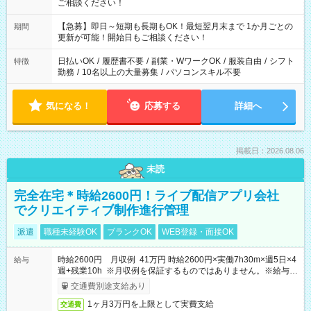
ご相談ください！
【急募】即日～短期も長期もOK！最短翌月末まで 1か月ごとの
期間
更新が可能！開始日もご相談ください！
日払いOK
/
履歴書不要
/
副業・WワークOK
/
服装自由
/
シフト
特徴
勤務
/
10名以上の大量募集
/
パソコンスキル不要
気になる！
応募する
詳細へ
掲載日：2026.08.06
未読
完全在宅＊時給2600円！ライブ配信アプリ会社
でクリエイティブ制作進行管理
派遣
職種未経験OK
ブランクOK
WEB登録・面接OK
時給2600円 月収例 41万円 時給2600円×実働7h30m×週5日×4
給与
週+残業10h ※月収例を保証するものではありません。※給与即
受取りサービス利用可（利用条件有）
交通費別途支給あり
1ヶ月3万円を上限として実費支給
交通費