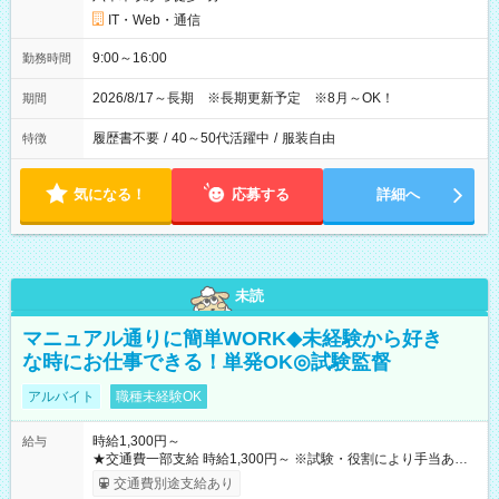
IT・Web・通信
9:00～16:00
勤務時間
2026/8/17～長期 ※長期更新予定 ※8月～OK！
期間
履歴書不要
/
40～50代活躍中
/
服装自由
特徴
気になる！
応募する
詳細へ
未読
マニュアル通りに簡単WORK◆未経験から好き
な時にお仕事できる！単発OK◎試験監督
アルバイト
職種未経験OK
時給1,300円～
給与
★交通費一部支給 時給1,300円～ ※試験・役割により手当あり
※勤務回数により昇給あり 【即給（前払い）オプションあ
交通費別途支給あり
り！】 希望される場合、勤務から1週間ほどで給与の一部を受け