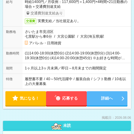
時給1400円／月収例：117,600円＝1,400円×4時間×21日勤務の
給与
場合＋交通費別途支給
交通費別途支給あり
実費支給／当社規定あり。
交通費
さいたま市見沼区
勤務地
七里駅から車6分
/
大宮公園駅
/
大宮(埼玉県)駅
アパレル・日用雑貨
(1)14:00-18:00(休憩0分) (2)14:00-19:00(休憩0分) (3)14:00-
勤務時間
19:30(休憩0分) (4)14:00-20:00(休憩45分) ※お好きな時間が選べ
ます
1ヶ月以上3ヶ月未満／即日～8月末までの期間限定
期間
履歴書不要
/
40～50代活躍中
/
服装自由
/
シフト勤務
/
10名以
特徴
上の大量募集
気になる！
応募する
詳細へ
掲載日：2026.08.06
未読