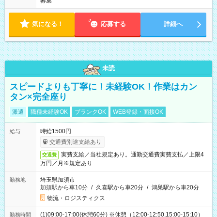
募集
気になる！
応募する
詳細へ
未読
スピードよりも丁寧に！未経験OK！作業はカン
タン×完全座り
派遣
職種未経験OK
ブランクOK
WEB登録・面接OK
時給1500円
給与
交通費別途支給あり
実費支給／当社規定あり。通勤交通費実費支払／上限4
交通費
万円／月※規定あり
埼玉県加須市
勤務地
加須駅から車10分
/
久喜駅から車20分
/
鴻巣駅から車20分
物流・ロジスティクス
(1)09:00-17:00(休憩60分) ※休憩（12:00-12:50,15:00-15:10）
勤務時間