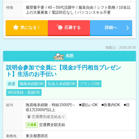
と、もう1つのお仕事の勤務時間。 合計で週40時間を超える場
合は応募できません。
履歴書不要
/
40～50代活躍中
/
服装自由
/
シフト勤務
/
10名以
特徴
上の大量募集
/
電話対応なし
/
パソコンスキル不要
気になる！
応募する
詳細へ
掲載日：2026.08.05
未読
説明会参加で全員に【現金2千円相当プレゼン
ト】生活のお手伝い
派遣
職種未経験OK
社会人未経験OK
ブランクOK
WEB登録・面接OK
無資格未経験：時給1500円～ ■週払いOK ■扶養内OK ■日
給与
収1万2000円以上
交通費別途支給あり
交通費全額支給
交通費
東京都墨田区
勤務地