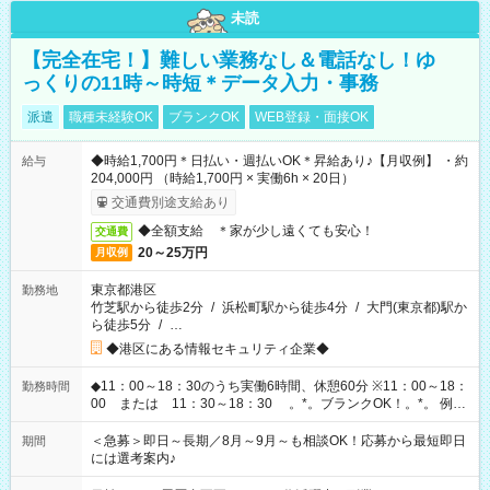
未読
【完全在宅！】難しい業務なし＆電話なし！ゆ
っくりの11時～時短＊データ入力・事務
派遣
職種未経験OK
ブランクOK
WEB登録・面接OK
◆時給1,700円＊日払い・週払いOK＊昇給あり♪【月収例】 ・約
給与
204,000円 （時給1,700円 × 実働6h × 20日）
交通費別途支給あり
◆全額支給 ＊家が少し遠くても安心！
交通費
20～25万円
月収例
東京都港区
勤務地
竹芝駅から徒歩2分
/
浜松町駅から徒歩4分
/
大門(東京都)駅か
ら徒歩5分
/
…
◆港区にある情報セキュリティ企業◆
◆11：00～18：30のうち実働6時間、休憩60分 ※11：00～18：
勤務時間
00 または 11：30～18：30 。*。ブランクOK！。*。 例え
ば前職が、 在宅/財団法人/事務/コールセンター/受付/販売/カフェ
スタッフ スイーツ販売/ホテルフロント/化粧品販売/など 様々な
＜急募＞即日～長期／8月～9月～も相談OK！応募から最短即日
期間
業界から入社して活躍されています♪
には選考案内♪