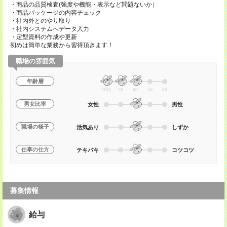
・商品の品質検査(強度や機能・表示など問題ないか）
・商品パッケージの内容チェック
・社内外とのやり取り
・社内システムへデータ入力
・定型資料の作成や更新
初めは簡単な業務から習得頂きます！
職場の雰囲気
年齢層
20代
30
40
50
60
男女比率
女性
男性
職場の様子
活気あり
しずか
仕事の仕方
テキパキ
コツコツ
募集情報
給与