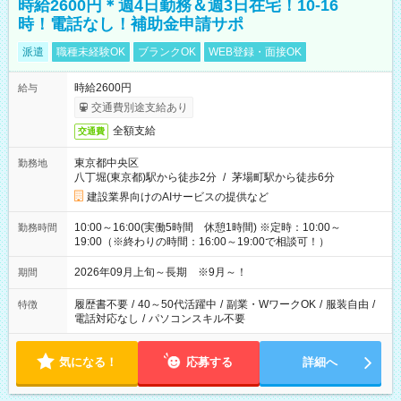
時給2600円＊週4日勤務＆週3日在宅！10-16
時！電話なし！補助金申請サポ
派遣
職種未経験OK
ブランクOK
WEB登録・面接OK
時給2600円
給与
交通費別途支給あり
全額支給
交通費
東京都中央区
勤務地
八丁堀(東京都)駅から徒歩2分
/
茅場町駅から徒歩6分
建設業界向けのAIサービスの提供など
10:00～16:00(実働5時間 休憩1時間) ※定時：10:00～
勤務時間
19:00（※終わりの時間：16:00～19:00で相談可！）
2026年09月上旬～長期 ※9月～！
期間
履歴書不要
/
40～50代活躍中
/
副業・WワークOK
/
服装自由
/
特徴
電話対応なし
/
パソコンスキル不要
気になる！
応募する
詳細へ