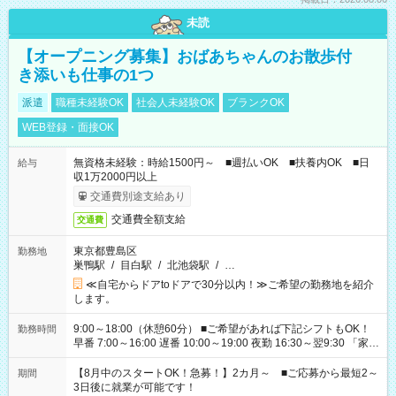
未読
【オープニング募集】おばあちゃんのお散歩付
き添いも仕事の1つ
派遣
職種未経験OK
社会人未経験OK
ブランクOK
WEB登録・面接OK
無資格未経験：時給1500円～ ■週払いOK ■扶養内OK ■日
給与
収1万2000円以上
交通費別途支給あり
交通費全額支給
交通費
東京都豊島区
勤務地
巣鴨駅
/
目白駅
/
北池袋駅
/
…
≪自宅からドアtoドアで30分以内！≫ご希望の勤務地を紹介
します。
9:00～18:00（休憩60分） ■ご希望があれば下記シフトもOK！
勤務時間
早番 7:00～16:00 遅番 10:00～19:00 夜勤 16:30～翌9:30 「家族
と休みを合わせたい」 「余裕を持って夕飯の準備がしたい」
「できれば残業はしたくない」 など、ご希望を教えてください
【8月中のスタートOK！急募！】2カ月～ ■ご応募から最短2～
期間
ね。 ※Wワーク希望の方へ 今ご覧のお仕事で希望する勤務時間
3日後に就業が可能です！