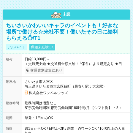
未読
ちいさいかわいいキャラのイベントも！好きな
場所で働ける☆来社不要！働いたその日に給料
もらえる◎/T1
アルバイト
職種未経験OK
日給13,000円～
給与
＋交通費支給 ★交通費全額支給！ ┗案件により規定あり ★日払
いOK！（規定あり） ┗働いたその日に現金GET♪ お仕事後はコ
交通費別途支給あり
ンビニATMから 日払い分を引き落とせます！ 【試用期間】試
用期間なし
さいたま市大宮区
勤務地
埼玉県さいたま市大宮区錦町（最寄り駅：大宮駅）
株式会社ワンベルウッズ
勤務時間は指定なし
勤務時間
変形労働時間制 想定労働時間160時間/月 【シフト例】 ・8：00
～21：00
単発・1日のみOK
期間
週1日からOK / 日払いOK / 副業・WワークOK / 10名以上の大量
特徴