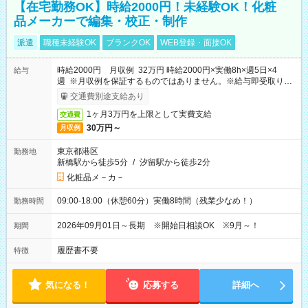
【在宅勤務OK】時給2000円！未経験OK！化粧
品メーカーで編集・校正・制作
派遣
職種未経験OK
ブランクOK
WEB登録・面接OK
時給2000円 月収例 32万円 時給2000円×実働8h×週5日×4
給与
週 ※月収例を保証するものではありません。※給与即受取りサ
ービス利用可（利用条件有）
交通費別途支給あり
1ヶ月3万円を上限として実費支給
交通費
30万円～
月収例
東京都港区
勤務地
新橋駅から徒歩5分
/
汐留駅から徒歩2分
化粧品メ－カ－
09:00-18:00（休憩60分）実働8時間（残業少なめ！）
勤務時間
2026年09月01日～長期 ※開始日相談OK ※9月～！
期間
履歴書不要
特徴
気になる！
応募する
詳細へ