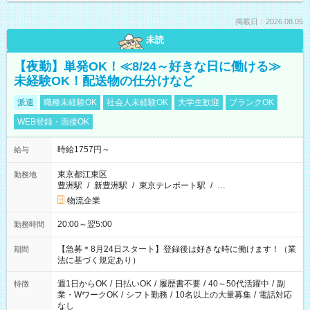
掲載日：2026.08.05
未読
【夜勤】単発OK！≪8/24～好きな日に働ける≫
未経験OK！配送物の仕分けなど
派遣
職種未経験OK
社会人未経験OK
大学生歓迎
ブランクOK
WEB登録・面接OK
時給1757円～
給与
東京都江東区
勤務地
豊洲駅
/
新豊洲駅
/
東京テレポート駅
/
…
物流企業
20:00～翌5:00
勤務時間
【急募＊8月24日スタート】登録後は好きな時に働けます！（業
期間
法に基づく規定あり）
週1日からOK
/
日払いOK
/
履歴書不要
/
40～50代活躍中
/
副
特徴
業・WワークOK
/
シフト勤務
/
10名以上の大量募集
/
電話対応
なし