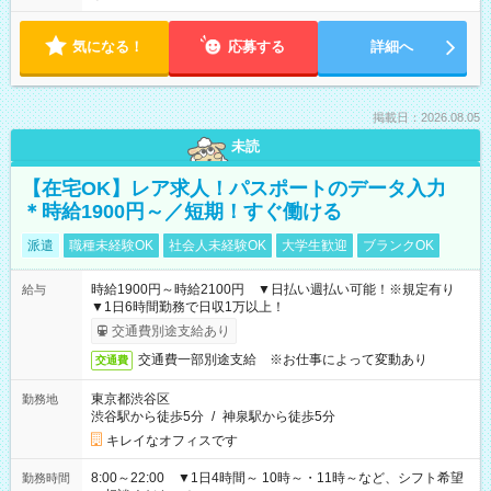
気になる！
応募する
詳細へ
掲載日：2026.08.05
未読
【在宅OK】レア求人！パスポートのデータ入力
＊時給1900円～／短期！すぐ働ける
派遣
職種未経験OK
社会人未経験OK
大学生歓迎
ブランクOK
時給1900円～時給2100円 ▼日払い週払い可能！※規定有り
給与
▼1日6時間勤務で日収1万以上！
交通費別途支給あり
交通費一部別途支給 ※お仕事によって変動あり
交通費
東京都渋谷区
勤務地
渋谷駅から徒歩5分
/
神泉駅から徒歩5分
キレイなオフィスです
8:00～22:00 ▼1日4時間～ 10時～・11時～など、シフト希望
勤務時間