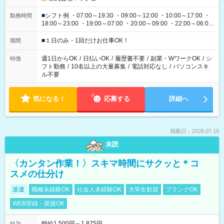
■シフト例 ・07:00～19:30 ・09:00～12:00 ・10:00～17:00 ・
勤務時間
18:00～23:00 ・19:00～07:00 ・20:00～09:00 ・22:00～06:00
etc ★最短で3時間で5,120円のお仕事から 15時間で2万円近く稼
げるお仕事も！ ご希望のお時間に合わせてご紹介！ ※シフトは
■１日のみ・1回だけお仕事OK！
期間
現場によって異なります。 ※勿論、休憩時間はあるのでご安心
ください！
週1日からOK
/
日払いOK
/
履歴書不要
/
副業・WワークOK
/
シ
特徴
フト勤務
/
10名以上の大量募集
/
電話対応なし
/
パソコンスキ
ル不要
気になる！
応募する
詳細へ
掲載日：2026.07.19
未読
〈カンタン作業！〉スキマ時間にサクッと＊コ
スメの仕分け
派遣
職種未経験OK
社会人未経験OK
大学生歓迎
ブランクOK
WEB登録・面接OK
時給1,500円～1,875円
給与