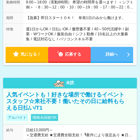
9:00～18:00（実動8時間） 希望の時間帯を選べます！ ＜シフト
勤務時間
例＞ ・8：30～12：00 ・10：00～19：00 ・17：00～22：00
・13：00～22：00 ・22：00～翌6：00 など
【急募】即日スタートＯＫ！ 単発1日のみから働けます。
期間
週1日からOK
/
日払いOK
/
履歴書不要
/
40～50代活躍中
/
副
特徴
業・WワークOK
/
服装自由
/
シフト勤務
/
10名以上の大量募
集
/
電話対応なし
/
パソコンスキル不要
気になる！
応募する
詳細へ
未読
人気イベントも！好きな場所で働けるイベント
スタッフ☆来社不要！働いたその日に給料もら
える日払い/T1
アルバイト
職種未経験OK
日給13,000円～
給与
＋交通費支給 ★交通費全額支給！ ┗案件により規定あり ★日払