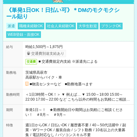
《単発1日OK！日払い可》＊DMのモクモクシ
ール貼り
派遣
職種未経験OK
社会人未経験OK
大学生歓迎
ブランクOK
WEB登録・面接OK
時給1,500円～1,875円
給与
交通費別途支給あり
■ 交通費規定内支給 ※派遣先による
交通費
茨城県高萩市
勤務地
高萩駅からバイク・車
■物流センターなど ■勤務地選べます
＜1日3時間～OK！＞ ▼ 例えば… ▼ 15:00～18:00 15:00～
勤務時間
22:00 17:00～22:00 など こちら以外の時間もお気軽にご相談く
ださい！
単発1日～！ ★勤務開始日や期間はお気軽にご相談くださ
期間
い！ ＃8月～ ＃9月～
週1日からOK
/
日払いOK
/
履歴書不要
/
40～50代活躍中
/
副
特徴
業・WワークOK
/
服装自由
/
シフト勤務
/
10名以上の大量募
集
/
電話対応なし
/
パソコンスキル不要