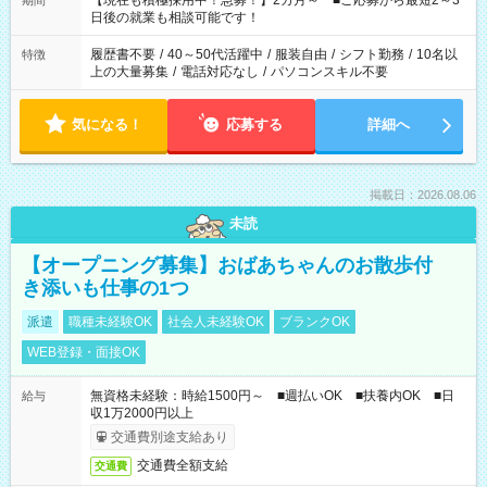
【現在も積極採用中！急募！】2カ月～ ■ご応募から最短2～3
期間
の方へ 今ご覧のお仕事で希望する勤務時間と、もう1つのお仕事
日後の就業も相談可能です！
の勤務時間。 合計で週40時間を超える場合は応募できません。
履歴書不要
/
40～50代活躍中
/
服装自由
/
シフト勤務
/
10名以
特徴
上の大量募集
/
電話対応なし
/
パソコンスキル不要
気になる！
応募する
詳細へ
掲載日：2026.08.06
未読
【オープニング募集】おばあちゃんのお散歩付
き添いも仕事の1つ
派遣
職種未経験OK
社会人未経験OK
ブランクOK
WEB登録・面接OK
無資格未経験：時給1500円～ ■週払いOK ■扶養内OK ■日
給与
収1万2000円以上
交通費別途支給あり
交通費全額支給
交通費