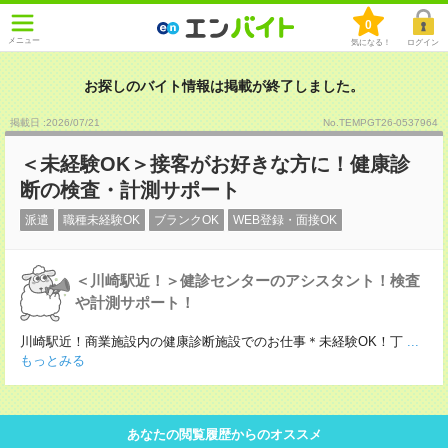
0
メニュー
気になる！
ログイン
お探しのバイト情報は掲載が終了しました。
掲載日 :2026
/
07
/
21
No.TEMPGT26-0537964
＜未経験OK＞接客がお好きな方に！健康診
断の検査・計測サポート
派遣
職種未経験OK
ブランクOK
WEB登録・面接OK
＜川崎駅近！＞健診センターのアシスタント！検査
や計測サポート！
川崎駅近！商業施設内の健康診断施設でのお仕事＊未経験OK！丁
...
もっとみる
あなたの閲覧履歴からのオススメ