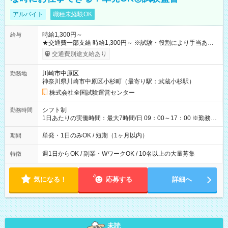
アルバイト
職種未経験OK
時給1,300円～
給与
★交通費一部支給 時給1,300円～ ※試験・役割により手当あり
※勤務回数により昇給あり 【即給（前払い）オプションあ
交通費別途支給あり
り！】 希望される場合、勤務から1週間ほどで給与の一部を受け
取れます。 ※手数料418円がかかります。 【過去試験日の収入
川崎市中原区
勤務地
例】 ・河合塾模擬試験 8:30～17:30（休憩1時間） 時給1,300円
神奈川県川崎市中原区小杉町（最寄り駅：武蔵小杉駅）
×8時間＝日収10,400円＋交通費 ※当日の役割により時給＋100
円の場合あり ・国家試験 7:00～13:30（休憩なし） 時給1,300
株式会社全国試験運営センター
円（役割手当＋100円）×6時間＝日収8,400円＋交通費 【試用期
間】試用期間なし
シフト制
勤務時間
1日あたりの実働時間：最大7時間/日 09：00～17：00 ※勤務時
間は 試験により異なります。
単発・1日のみOK / 短期（1ヶ月以内）
期間
週1日からOK / 副業・WワークOK / 10名以上の大量募集
特徴
気になる！
応募する
詳細へ
未読