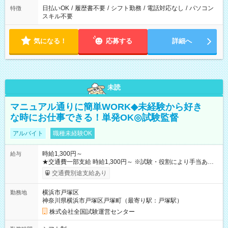
日払いOK
/
履歴書不要
/
シフト勤務
/
電話対応なし
/
パソコン
特徴
スキル不要
気になる！
応募する
詳細へ
未読
マニュアル通りに簡単WORK◆未経験から好き
な時にお仕事できる！単発OK◎試験監督
アルバイト
職種未経験OK
時給1,300円～
給与
★交通費一部支給 時給1,300円～ ※試験・役割により手当あり
※勤務回数により昇給あり 【即給（前払い）オプションあ
交通費別途支給あり
り！】 希望される場合、勤務から1週間ほどで給与の一部を受け
取れます。 ※手数料418円がかかります。 【過去試験日の収入
横浜市戸塚区
勤務地
例】 ・河合塾模擬試験 8:30～17:30（休憩1時間） 時給1,300円
神奈川県横浜市戸塚区戸塚町（最寄り駅：戸塚駅）
×8時間＝日収10,400円＋交通費 ※当日の役割により時給＋100
円の場合あり ・国家試験 7:00～13:30（休憩なし） 時給1,300
株式会社全国試験運営センター
円（役割手当＋100円）×6時間＝日収8,400円＋交通費 【試用期
間】試用期間なし