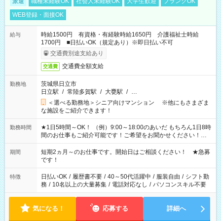
派遣
職種未経験OK
社会人未経験OK
大学生歓迎
ブランクOK
WEB登録・面接OK
時給1500円 有資格・有経験時給1650円 介護福祉士時給
給与
1700円 ■日払いOK（規定あり）※即日払い不可
交通費別途支給あり
交通費全額支給
交通費
茨城県日立市
勤務地
日立駅
/
常陸多賀駅
/
大甕駅
/
…
＜選べる勤務地＞シニア向けマンション ※他にもさまざま
な施設をご紹介できます！
★1日5時間～OK！ （例）9:00～18:00のあいだ もちろん1日8時
勤務時間
間のお仕事もご紹介可能です！ご希望をお聞かせください！★
家庭の都合でお休みが必要な場合も遠慮なくご相談ください。
※週最低15時間以上の勤務が必要です
短期2ヵ月～のお仕事です。開始日はご相談ください！ ★急募
期間
です！
日払いOK
/
履歴書不要
/
40～50代活躍中
/
服装自由
/
シフト勤
特徴
務
/
10名以上の大量募集
/
電話対応なし
/
パソコンスキル不要
気になる！
応募する
詳細へ