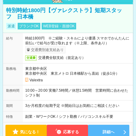
特別時給1800円【ヴァレクストラ】短期スタッ
フ 日本橋
派遣
ブランクOK
WEB登録・面接OK
時給1800円 ※ご経験・スキルにより優遇 スマホでかんたんに
給与
前払いで給与が受け取れます（※上限、条件あり）
交通費別途支給あり
交通費全額支給（規定あり）
交通費
東京都中央区
勤務地
東京都中央区 東京メトロ 日本橋駅から直結（徒歩1分）
Valextra
10:00～20:00 実働7.5時間／休憩1.5時間 営業時間に合わせた
勤務時間
シフト制
3か月程度の短期予定 ※開始日はお気軽にご相談ください
期間
副業・WワークOK
/
シフト勤務
/
パソコンスキル不要
特徴
気になる！
応募する
詳細へ