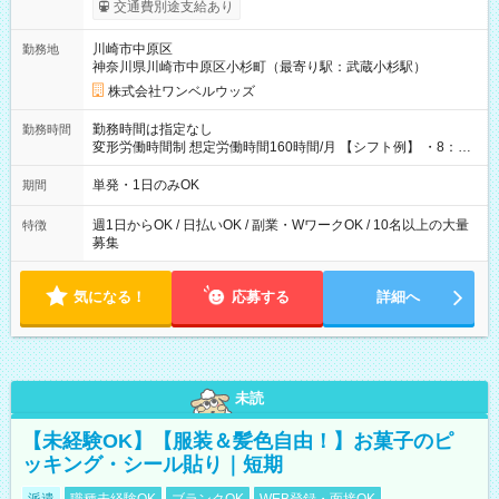
いOK！（規定あり） ┗働いたその日に現金GET♪ お仕事後はコ
交通費別途支給あり
ンビニATMから 日払い分を引き落とせます！ 【試用期間】試
用期間なし
川崎市中原区
勤務地
神奈川県川崎市中原区小杉町（最寄り駅：武蔵小杉駅）
株式会社ワンベルウッズ
勤務時間は指定なし
勤務時間
変形労働時間制 想定労働時間160時間/月 【シフト例】 ・8：00
～21：00
単発・1日のみOK
期間
週1日からOK / 日払いOK / 副業・WワークOK / 10名以上の大量
特徴
募集
気になる！
応募する
詳細へ
未読
【未経験OK】【服装＆髪色自由！】お菓子のピ
ッキング・シール貼り｜短期