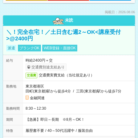
掲載日：2026.08.06
未読
＼！完全在宅！／土日含む週2～OK<講座受付
>@2400円
派遣
ブランクOK
WEB登録・面接OK
時給2400円＋交
給与
交通費別途支給あり
交通費実費支給（当社規定あり）
交通費
東京都港区
勤務地
田町(東京都)駅から徒歩4分
/
三田(東京都)駅から徒歩7分
金融関連
8:30～12:30
勤務時間
【急募】即日～長期 ※8月～OK！
期間
履歴書不要
/
40～50代活躍中
/
服装自由
特徴