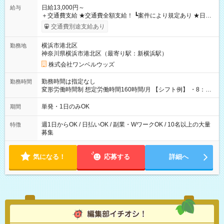
日給13,000円～
給与
＋交通費支給 ★交通費全額支給！ ┗案件により規定あり ★日払
いOK！（規定あり） ┗働いたその日に現金GET♪ お仕事後はコ
交通費別途支給あり
ンビニATMから 日払い分を引き落とせます！ 【試用期間】試
用期間なし
横浜市港北区
勤務地
神奈川県横浜市港北区（最寄り駅：新横浜駅）
株式会社ワンベルウッズ
勤務時間は指定なし
勤務時間
変形労働時間制 想定労働時間160時間/月 【シフト例】 ・8：00
～21：00
単発・1日のみOK
期間
週1日からOK / 日払いOK / 副業・WワークOK / 10名以上の大量
特徴
募集
気になる！
応募する
詳細へ