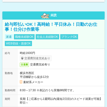
未読
給与即払いOK！高時給！平日休み！日勤のお仕
事！仕分け作業等
派遣
職種未経験OK
社会人未経験OK
ブランクOK
WEB登録・面接OK
時給1600円
給与
交通費別途支給あり
交通費支給有り
交通費
横浜市西区
勤務地
平沼橋駅から徒歩12分
素材系メーカー
8:00～17:30 ※表記のうち実働8時間です。
勤務時間
長期【ご応募から1週間以内(最短2日目)のスピード就業が可能】
期間
即日～