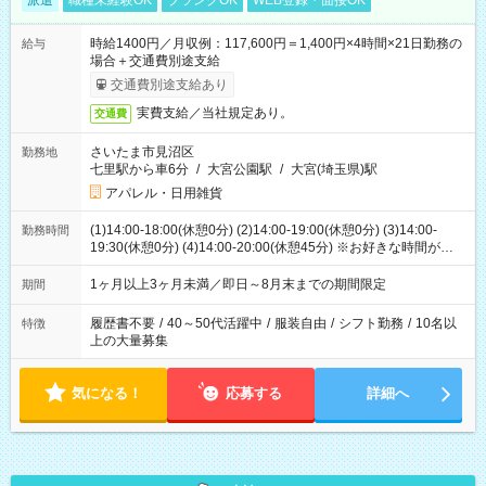
派遣
職種未経験OK
ブランクOK
WEB登録・面接OK
時給1400円／月収例：117,600円＝1,400円×4時間×21日勤務の
給与
場合＋交通費別途支給
交通費別途支給あり
実費支給／当社規定あり。
交通費
さいたま市見沼区
勤務地
七里駅から車6分
/
大宮公園駅
/
大宮(埼玉県)駅
アパレル・日用雑貨
(1)14:00-18:00(休憩0分) (2)14:00-19:00(休憩0分) (3)14:00-
勤務時間
19:30(休憩0分) (4)14:00-20:00(休憩45分) ※お好きな時間が選べ
ます
1ヶ月以上3ヶ月未満／即日～8月末までの期間限定
期間
履歴書不要
/
40～50代活躍中
/
服装自由
/
シフト勤務
/
10名以
特徴
上の大量募集
気になる！
応募する
詳細へ