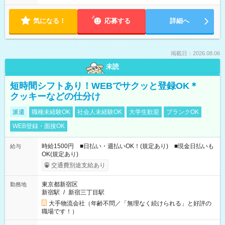
気になる！
応募する
詳細へ
掲載日：2026.08.06
未読
短時間シフトあり！WEBでサクッと登録OK＊
クッキーなどの仕分け
派遣
職種未経験OK
社会人未経験OK
大学生歓迎
ブランクOK
WEB登録・面接OK
時給1500円 ■日払い・週払いOK！(規定あり) ■現金日払いも
給与
OK(規定あり)
交通費別途支給あり
東京都新宿区
勤務地
新宿駅
/
新宿三丁目駅
大手物流会社（年齢不問／「無理なく続けられる」と好評の
職場です！）