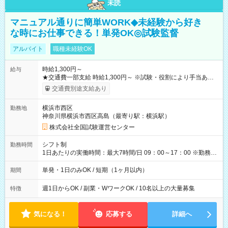
未読
マニュアル通りに簡単WORK◆未経験から好き
な時にお仕事できる！単発OK◎試験監督
アルバイト
職種未経験OK
時給1,300円～
給与
★交通費一部支給 時給1,300円～ ※試験・役割により手当あり
※勤務回数により昇給あり 【即給（前払い）オプションあ
交通費別途支給あり
り！】 希望される場合、勤務から1週間ほどで給与の一部を受け
取れます。 ※手数料418円がかかります。 【過去試験日の収入
横浜市西区
勤務地
例】 ・河合塾模擬試験 8:30～17:30（休憩1時間） 時給1,300円
神奈川県横浜市西区高島（最寄り駅：横浜駅）
×8時間＝日収10,400円＋交通費 ※当日の役割により時給＋100
円の場合あり ・国家試験 7:00～13:30（休憩なし） 時給1,300
株式会社全国試験運営センター
円（役割手当＋100円）×6時間＝日収8,400円＋交通費 【試用期
間】試用期間なし
シフト制
勤務時間
1日あたりの実働時間：最大7時間/日 09：00～17：00 ※勤務時
間は 試験により異なります。
単発・1日のみOK / 短期（1ヶ月以内）
期間
週1日からOK / 副業・WワークOK / 10名以上の大量募集
特徴
気になる！
応募する
詳細へ