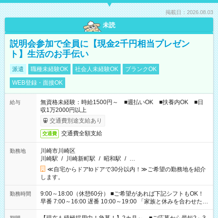
掲載日：2026.08.03
未読
説明会参加で全員に【現金2千円相当プレゼン
ト】生活のお手伝い
派遣
職種未経験OK
社会人未経験OK
ブランクOK
WEB登録・面接OK
無資格未経験：時給1500円～ ■週払いOK ■扶養内OK ■日
給与
収1万2000円以上
交通費別途支給あり
交通費全額支給
交通費
川崎市川崎区
勤務地
川崎駅
/
川崎新町駅
/
昭和駅
/
…
≪自宅からドアtoドアで30分以内！≫ご希望の勤務地を紹介
します。
9:00～18:00（休憩60分） ■ご希望があれば下記シフトもOK！
勤務時間
早番 7:00～16:00 遅番 10:00～19:00 「家族と休みを合わせた
い」 「余裕を持って夕飯の準備がしたい」 「できれば残業はし
たくない」 など、ご希望を教えてくださいね。 ※Wワーク希望