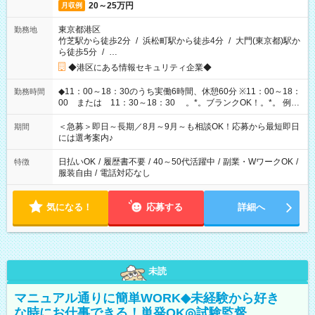
20～25万円
月収例
東京都港区
勤務地
竹芝駅から徒歩2分
/
浜松町駅から徒歩4分
/
大門(東京都)駅か
ら徒歩5分
/
…
◆港区にある情報セキュリティ企業◆
◆11：00～18：30のうち実働6時間、休憩60分 ※11：00～18：
勤務時間
00 または 11：30～18：30 。*。ブランクOK！。*。 例え
ば前職が、 在宅/財団法人/事務/コールセンター/受付/販売/カフェ
スタッフ スイーツ販売/ホテルフロント/化粧品販売/など 様々な
＜急募＞即日～長期／8月～9月～も相談OK！応募から最短即日
期間
業界から入社して活躍されています♪
には選考案内♪
日払いOK
/
履歴書不要
/
40～50代活躍中
/
副業・WワークOK
/
特徴
服装自由
/
電話対応なし
気になる！
応募する
詳細へ
未読
マニュアル通りに簡単WORK◆未経験から好き
な時にお仕事できる！単発OK◎試験監督