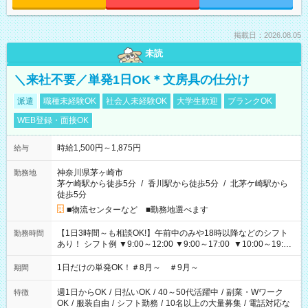
掲載日：2026.08.05
未読
＼来社不要／単発1日OK＊文房具の仕分け
派遣
職種未経験OK
社会人未経験OK
大学生歓迎
ブランクOK
WEB登録・面接OK
時給1,500円～1,875円
給与
神奈川県茅ヶ崎市
勤務地
茅ケ崎駅から徒歩5分
/
香川駅から徒歩5分
/
北茅ケ崎駅から
徒歩5分
■物流センターなど ■勤務地選べます
【1日3時間～も相談OK!】午前中のみや18時以降などのシフト
勤務時間
あり！ シフト例 ▼9:00～12:00 ▼9:00～17:00 ▼10:00～19:00
▼18:00～21:00
1日だけの単発OK！＃8月～ ＃9月～
期間
週1日からOK
/
日払いOK
/
40～50代活躍中
/
副業・Wワーク
特徴
OK
/
服装自由
/
シフト勤務
/
10名以上の大量募集
/
電話対応な