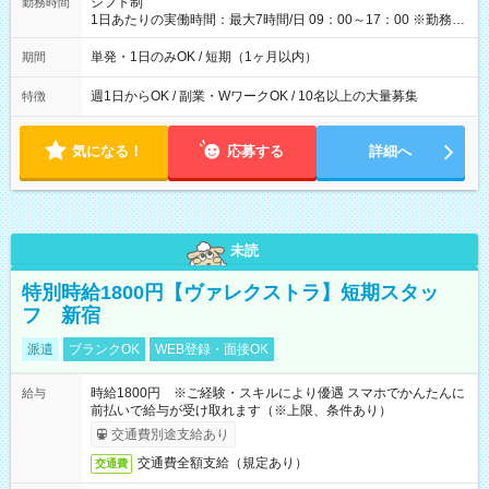
シフト制
勤務時間
1日あたりの実働時間：最大7時間/日 09：00～17：00 ※勤務時
間は 試験により異なります。
単発・1日のみOK / 短期（1ヶ月以内）
期間
週1日からOK / 副業・WワークOK / 10名以上の大量募集
特徴
気になる！
応募する
詳細へ
未読
特別時給1800円【ヴァレクストラ】短期スタッ
フ 新宿
派遣
ブランクOK
WEB登録・面接OK
時給1800円 ※ご経験・スキルにより優遇 スマホでかんたんに
給与
前払いで給与が受け取れます（※上限、条件あり）
交通費別途支給あり
交通費全額支給（規定あり）
交通費