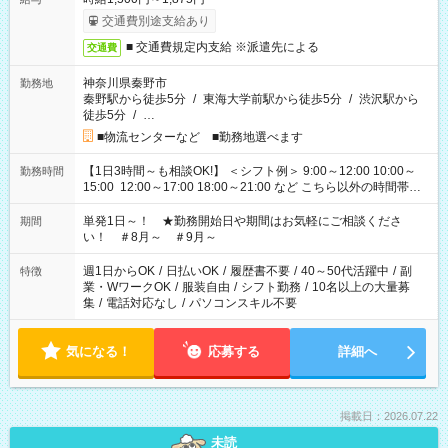
交通費別途支給あり
■ 交通費規定内支給 ※派遣先による
交通費
神奈川県秦野市
勤務地
秦野駅から徒歩5分
/
東海大学前駅から徒歩5分
/
渋沢駅から
徒歩5分
/
…
■物流センターなど ■勤務地選べます
【1日3時間～も相談OK!】 ＜シフト例＞ 9:00～12:00 10:00～
勤務時間
15:00 12:00～17:00 18:00～21:00 など こちら以外の時間帯も
お気軽にご相談ください！
単発1日～！ ★勤務開始日や期間はお気軽にご相談くださ
期間
い！ ＃8月～ ＃9月～
週1日からOK
/
日払いOK
/
履歴書不要
/
40～50代活躍中
/
副
特徴
業・WワークOK
/
服装自由
/
シフト勤務
/
10名以上の大量募
集
/
電話対応なし
/
パソコンスキル不要
気になる！
応募する
詳細へ
掲載日：2026.07.22
未読