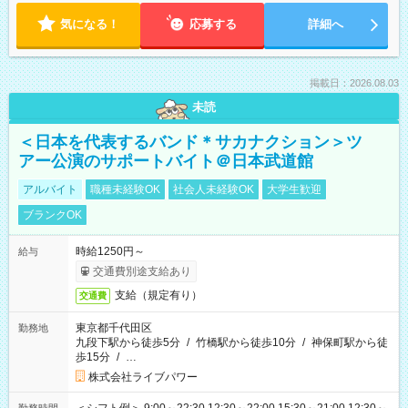
気になる！
応募する
詳細へ
掲載日：2026.08.03
未読
＜日本を代表するバンド＊サカナクション＞ツ
アー公演のサポートバイト＠日本武道館
アルバイト
職種未経験OK
社会人未経験OK
大学生歓迎
ブランクOK
時給1250円～
給与
交通費別途支給あり
支給（規定有り）
交通費
東京都千代田区
勤務地
九段下駅から徒歩5分
/
竹橋駅から徒歩10分
/
神保町駅から徒
歩15分
/
…
株式会社ライブパワー