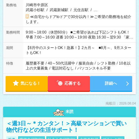
川崎市中原区
勤務地
武蔵小杉駅
/
武蔵新城駅
/
元住吉駅
/
…
≪自宅からドアtoドアで30分以内！≫ご希望の勤務地を紹介
します。
9:00～18:00（休憩60分） ■ご希望があれば下記シフトもOK！
勤務時間
早番 7:00～16:00 遅番 10:00～19:00 夜勤 16:30～翌9:30 「家族
と休みを合わせたい」 「余裕を持って夕飯の準備がしたい」
「できれば残業はしたくない」 など、ご希望を教えてください
【8月中のスタートOK！急募！】2カ月～ ■8月～、9月スター
期間
ね。 ※Wワーク希望の方へ 今ご覧のお仕事で希望する勤務時間
トもOK！
と、もう1つのお仕事の勤務時間。 合計で週40時間を超える場
合は応募できません。
履歴書不要
/
40～50代活躍中
/
服装自由
/
シフト勤務
/
10名以
特徴
上の大量募集
/
電話対応なし
/
パソコンスキル不要
気になる！
応募する
詳細へ
掲載日：2026.08.04
未読
＜週3日～＊カンタン！＞高級マンションで買い
物代行などの生活サポート！