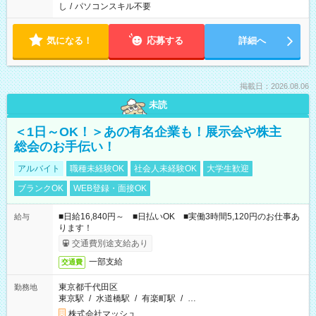
し
/
パソコンスキル不要
気になる！
応募する
詳細へ
掲載日：2026.08.06
未読
＜1日～OK！＞あの有名企業も！展示会や株主
総会のお手伝い！
アルバイト
職種未経験OK
社会人未経験OK
大学生歓迎
ブランクOK
WEB登録・面接OK
■日給16,840円～ ■日払いOK ■実働3時間5,120円のお仕事あ
給与
ります！
交通費別途支給あり
一部支給
交通費
東京都千代田区
勤務地
東京駅
/
水道橋駅
/
有楽町駅
/
…
株式会社マッシュ