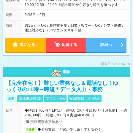
＜シフト例＞ 9:00～22:30 12:30～22:00 15:30～21:00 12:30～
勤務時間
19:00 12:30～22:00 上記の時間から好きな時間を選べます！ ※
時間は変更となる可能性があります
9月8日・9日
期間
週1日からOK
/
履歴書不要
/
副業・WワークOK
/
シフト勤務
/
特徴
電話対応なし
/
パソコンスキル不要
気になる！
応募する
詳細へ
掲載日：2026.07.29
未読
【完全在宅！】難しい業務なし＆電話なし！ゆ
っくりの11時～時短＊データ入力・事務
派遣
職種未経験OK
ブランクOK
WEB登録・面接OK
◆時給1,700円＊日払い・週払いOK＊昇給あり♪【月収例】 ・約
給与
204,000円 （時給1,700円 × 実働6h × 20日）
交通費別途支給あり
◆全額支給 ＊家が少し遠くても安心！
交通費