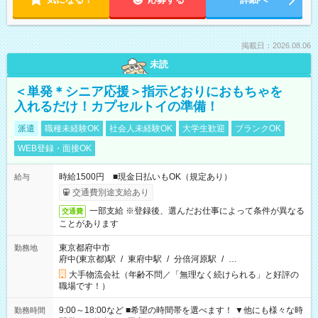
掲載日：2026.08.06
未読
＜単発＊シニア応援＞指示どおりにおもちゃを
入れるだけ！カプセルトイの準備！
派遣
職種未経験OK
社会人未経験OK
大学生歓迎
ブランクOK
WEB登録・面接OK
時給1500円 ■現金日払いもOK（規定あり）
給与
交通費別途支給あり
一部支給 ※登録後、選んだお仕事によって条件が異なる
交通費
ことがあります
東京都府中市
勤務地
府中(東京都)駅
/
東府中駅
/
分倍河原駅
/
…
大手物流会社（年齢不問／「無理なく続けられる」と好評の
職場です！）
9:00～18:00など ■希望の時間帯を選べます！ ▼他にも様々な時
勤務時間