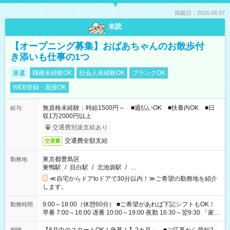
掲載日：2026.08.07
未読
【オープニング募集】おばあちゃんのお散歩付
き添いも仕事の1つ
派遣
職種未経験OK
社会人未経験OK
ブランクOK
WEB登録・面接OK
無資格未経験：時給1500円～ ■週払いOK ■扶養内OK ■日
給与
収1万2000円以上
交通費別途支給あり
交通費全額支給
交通費
東京都豊島区
勤務地
巣鴨駅
/
目白駅
/
北池袋駅
/
…
≪自宅からドアtoドアで30分以内！≫ご希望の勤務地を紹介
します。
9:00～18:00（休憩60分） ■ご希望があれば下記シフトもOK！
勤務時間
早番 7:00～16:00 遅番 10:00～19:00 夜勤 16:30～翌9:30 「家族
と休みを合わせたい」 「余裕を持って夕飯の準備がしたい」
「できれば残業はしたくない」 など、ご希望を教えてください