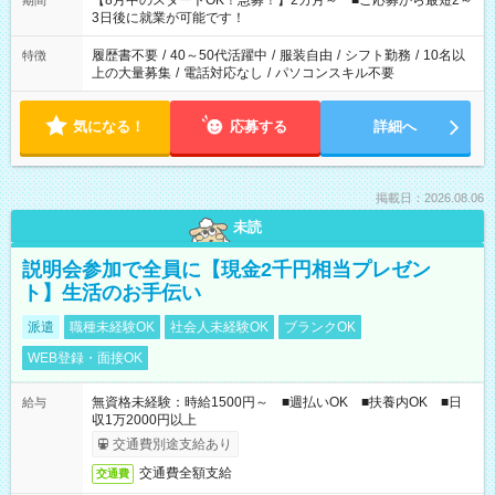
【8月中のスタートOK！急募！】2カ月～ ■ご応募から最短2～
期間
ね。 ※Wワーク希望の方へ 今ご覧のお仕事で希望する勤務時間
3日後に就業が可能です！
と、もう1つのお仕事の勤務時間。 合計で週40時間を超える場
合は応募できません。
履歴書不要
/
40～50代活躍中
/
服装自由
/
シフト勤務
/
10名以
特徴
上の大量募集
/
電話対応なし
/
パソコンスキル不要
気になる！
応募する
詳細へ
掲載日：2026.08.06
未読
説明会参加で全員に【現金2千円相当プレゼン
ト】生活のお手伝い
派遣
職種未経験OK
社会人未経験OK
ブランクOK
WEB登録・面接OK
無資格未経験：時給1500円～ ■週払いOK ■扶養内OK ■日
給与
収1万2000円以上
交通費別途支給あり
交通費全額支給
交通費