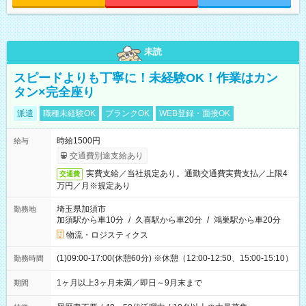
未読
スピードよりも丁寧に！未経験OK！作業はカン
タン×完全座り
派遣
職種未経験OK
ブランクOK
WEB登録・面接OK
時給1500円
給与
交通費別途支給あり
実費支給／当社規定あり。通勤交通費実費支払／上限4
交通費
万円／月※規定あり
埼玉県加須市
勤務地
加須駅から車10分
/
久喜駅から車20分
/
鴻巣駅から車20分
物流・ロジスティクス
(1)09:00-17:00(休憩60分) ※休憩（12:00-12:50、15:00-15:10）
勤務時間
1ヶ月以上3ヶ月未満／即日～9月末まで
期間