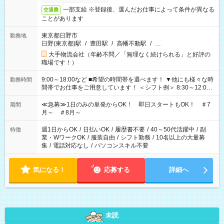
一部支給 ※登録後、選んだお仕事によって条件が異なる
交通費
ことがあります
東京都日野市
勤務地
日野(東京都)駅
/
豊田駅
/
高幡不動駅
/
…
大手物流会社（年齢不問／「無理なく続けられる」と好評の
職場です！）
9:00～18:00など ■希望の時間帯を選べます！ ▼他にも様々な時
勤務時間
間帯でお仕事をご用意しています！ ＜シフト例＞ 8:30～12:00
17:00～22:00 13:00～22:00 22:00～翌6:00 など
≪急募≫1日のみの単発からOK！ 即日スタートもOK！ ＃7
期間
月～ ＃8月～
週1日からOK
/
日払いOK
/
履歴書不要
/
40～50代活躍中
/
副
特徴
業・WワークOK
/
服装自由
/
シフト勤務
/
10名以上の大量募
集
/
電話対応なし
/
パソコンスキル不要
気になる！
応募する
詳細へ
未読