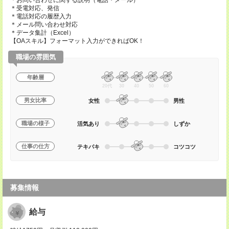
＊お問い合わせに関する説明（電話・メール）
＊受電対応、発信
＊電話対応の履歴入力
＊メール問い合わせ対応
＊データ集計（Excel）
【OAスキル】フォーマット入力ができればOK！
職場の雰囲気
年齢層
20代
30
40
50
60
男女比率
女性
男性
職場の様子
活気あり
しずか
仕事の仕方
テキパキ
コツコツ
募集情報
給与