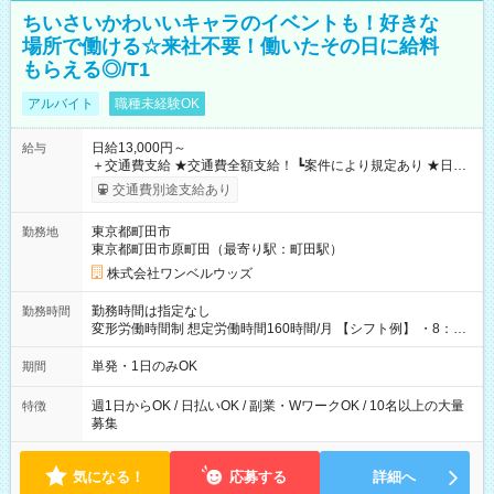
ちいさいかわいいキャラのイベントも！好きな
場所で働ける☆来社不要！働いたその日に給料
もらえる◎/T1
アルバイト
職種未経験OK
日給13,000円～
給与
＋交通費支給 ★交通費全額支給！ ┗案件により規定あり ★日払
いOK！（規定あり） ┗働いたその日に現金GET♪ お仕事後はコ
交通費別途支給あり
ンビニATMから 日払い分を引き落とせます！ 【試用期間】試
用期間なし
東京都町田市
勤務地
東京都町田市原町田（最寄り駅：町田駅）
株式会社ワンベルウッズ
勤務時間は指定なし
勤務時間
変形労働時間制 想定労働時間160時間/月 【シフト例】 ・8：00
～21：00
単発・1日のみOK
期間
週1日からOK / 日払いOK / 副業・WワークOK / 10名以上の大量
特徴
募集
気になる！
応募する
詳細へ