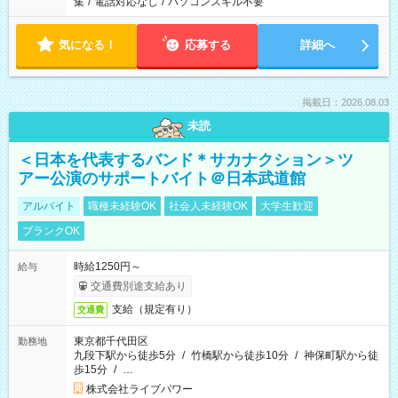
集
/
電話対応なし
/
パソコンスキル不要
気になる！
応募する
詳細へ
掲載日：2026.08.03
未読
＜日本を代表するバンド＊サカナクション＞ツ
アー公演のサポートバイト＠日本武道館
アルバイト
職種未経験OK
社会人未経験OK
大学生歓迎
ブランクOK
時給1250円～
給与
交通費別途支給あり
支給（規定有り）
交通費
東京都千代田区
勤務地
九段下駅から徒歩5分
/
竹橋駅から徒歩10分
/
神保町駅から徒
歩15分
/
…
株式会社ライブパワー