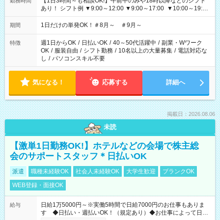
【1日3時間～も相談OK!】午前中のみや18時以降などのシフト
勤務時間
あり！ シフト例 ▼9:00～12:00 ▼9:00～17:00 ▼10:00～19:00
▼18:00～21:00
1日だけの単発OK！＃8月～ ＃9月～
期間
週1日からOK
/
日払いOK
/
40～50代活躍中
/
副業・Wワーク
特徴
OK
/
服装自由
/
シフト勤務
/
10名以上の大量募集
/
電話対応な
し
/
パソコンスキル不要
気になる！
応募する
詳細へ
掲載日：2026.08.06
未読
【激単1日勤務OK!】ホテルなどの会場で株主総
会のサポートスタッフ＊日払いOK
派遣
職種未経験OK
社会人未経験OK
大学生歓迎
ブランクOK
WEB登録・面接OK
日給1万5000円～※実働5時間で日給7000円のお仕事もありま
給与
す ◆日払い・週払いOK！（規定あり）◆お仕事によって日給