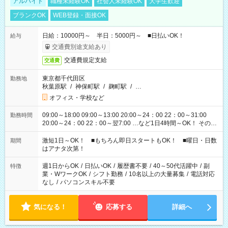
アルバイト
職種未経験OK
社会人未経験OK
大学生歓迎
ブランクOK
WEB登録・面接OK
日給：10000円～ 半日：5000円～ ■日払いOK！
給与
交通費別途支給あり
交通費規定支給
交通費
東京都千代田区
勤務地
秋葉原駅
/
神保町駅
/
麹町駅
/
…
オフィス・学校など
09:00～18:00 09:00～13:00 20:00～24：00 22：00～31:00
勤務時間
20:00～24：00 22：00～翌7:00 …など1日4時間～OK！ その他
シフトもございます！ お気軽にご相談ください！
激短1日～OK！ ■もちろん即日スタートもOK！ ■曜日・日数
期間
はアナタ次第！
週1日からOK
/
日払いOK
/
履歴書不要
/
40～50代活躍中
/
副
特徴
業・WワークOK
/
シフト勤務
/
10名以上の大量募集
/
電話対応
なし
/
パソコンスキル不要
気になる！
応募する
詳細へ