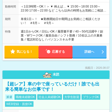
＜1日3時間～OK！＞ ▼ 例えば… ▼ 15:00～18:00 15:00～
勤務時間
22:00 17:00～22:00 など こちら以外の時間もお気軽にご相談く
ださい！
単発1日～！ ★勤務開始日や期間はお気軽にご相談くださ
期間
い！ ＃8月～ ＃9月～
週1日からOK
/
日払いOK
/
履歴書不要
/
40～50代活躍中
/
副
特徴
業・WワークOK
/
服装自由
/
シフト勤務
/
10名以上の大量募
集
/
電話対応なし
/
パソコンスキル不要
気になる！
応募する
詳細へ
掲載日：2026.08.07
未読
【超レア】車の中で座っているだけ！誰でも出
来る簡単なお仕事です！
派遣
職種未経験OK
社会人未経験OK
大学生歓迎
ブランクOK
WEB登録・面接OK