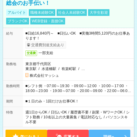
総会のお手伝い！
アルバイト
職種未経験OK
社会人未経験OK
大学生歓迎
ブランクOK
WEB登録・面接OK
■日給16,840円～ ■日払いOK ■実働3時間5,120円のお仕事あ
給与
ります！
交通費別途支給あり
一部支給
交通費
東京都千代田区
勤務地
東京駅
/
水道橋駅
/
有楽町駅
/
…
株式会社マッシュ
■シフト例 ・07:00～19:30 ・09:00～12:00 ・10:00～17:00 ・
勤務時間
18:00～23:00 ・19:00～07:00 ・20:00～09:00 ・22:00～06:00
etc ★最短で3時間で5,120円のお仕事から 15時間で2万円近く稼
げるお仕事も！ ご希望のお時間に合わせてご紹介！ ※シフトは
■１日のみ・1回だけお仕事OK！
期間
現場によって異なります。 ※勿論、休憩時間はあるのでご安心
ください！
週1日からOK
/
日払いOK
/
履歴書不要
/
副業・WワークOK
/
シ
特徴
フト勤務
/
10名以上の大量募集
/
電話対応なし
/
パソコンスキ
ル不要
気になる！
応募する
詳細へ