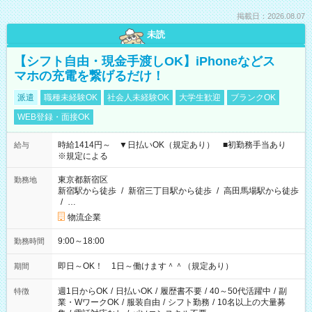
掲載日：2026.08.07
未読
【シフト自由・現金手渡しOK】iPhoneなどス
マホの充電を繋げるだけ！
派遣
職種未経験OK
社会人未経験OK
大学生歓迎
ブランクOK
WEB登録・面接OK
時給1414円～ ▼日払いOK（規定あり） ■初勤務手当あり
給与
※規定による
東京都新宿区
勤務地
新宿駅から徒歩
/
新宿三丁目駅から徒歩
/
高田馬場駅から徒歩
/
…
物流企業
9:00～18:00
勤務時間
即日～OK！ 1日～働けます＾＾（規定あり）
期間
週1日からOK
/
日払いOK
/
履歴書不要
/
40～50代活躍中
/
副
特徴
業・WワークOK
/
服装自由
/
シフト勤務
/
10名以上の大量募