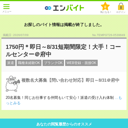
0
メニュー
気になる！
ログイン
お探しのバイト情報は掲載が終了しました。
掲載日 :2026
/
07
/
09
No.TEMPGT26-0539849
1750円＊即日～8/31短期間限定！大手！コー
ルセンター＠府中
派遣
職種未経験OK
ブランクOK
WEB登録・面接OK
複数名大募集【問い合わせ対応】即日～8/31＠府中
20名募集！同じお仕事する仲間もいて安心！派遣の受け入れ体制
...も
っとみる
あなたの閲覧履歴からのオススメ