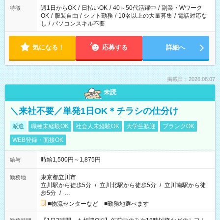
週1日からOK
/
日払いOK
/
40～50代活躍中
/
副業・Wワーク
特徴
OK
/
服装自由
/
シフト勤務
/
10名以上の大量募集
/
電話対応な
し
/
パソコンスキル不要
気になる！
応募する
詳細へ
掲載日：2026.08.07
未読
＼来社不要／単発1日OK＊チラシの仕分け
派遣
職種未経験OK
社会人未経験OK
大学生歓迎
ブランクOK
WEB登録・面接OK
時給1,500円～1,875円
給与
東京都立川市
勤務地
立川駅から徒歩5分
/
立川北駅から徒歩5分
/
立川南駅から徒
歩5分
/
…
■物流センターなど ■勤務地選べます