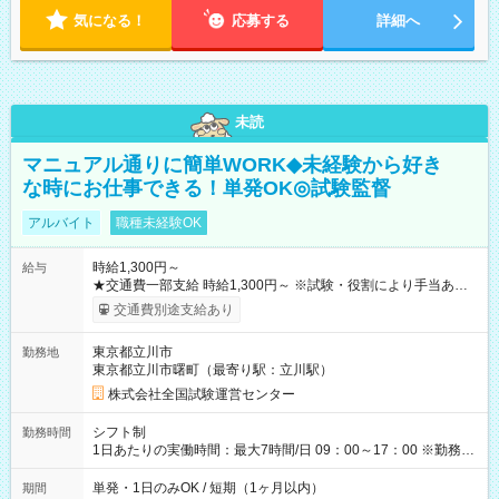
気になる！
応募する
詳細へ
未読
マニュアル通りに簡単WORK◆未経験から好き
な時にお仕事できる！単発OK◎試験監督
アルバイト
職種未経験OK
時給1,300円～
給与
★交通費一部支給 時給1,300円～ ※試験・役割により手当あり
※勤務回数により昇給あり 【即給（前払い）オプションあ
交通費別途支給あり
り！】 希望される場合、勤務から1週間ほどで給与の一部を受け
取れます。 ※手数料418円がかかります。 【過去試験日の収入
東京都立川市
勤務地
例】 ・河合塾模擬試験 8:30～17:30（休憩1時間） 時給1,300円
東京都立川市曙町（最寄り駅：立川駅）
×8時間＝日収10,400円＋交通費 ※当日の役割により時給＋100
円の場合あり ・国家試験 7:00～13:30（休憩なし） 時給1,300
株式会社全国試験運営センター
円（役割手当＋100円）×6時間＝日収8,400円＋交通費 【試用期
間】試用期間なし
シフト制
勤務時間
1日あたりの実働時間：最大7時間/日 09：00～17：00 ※勤務時
間は 試験により異なります。
単発・1日のみOK / 短期（1ヶ月以内）
期間