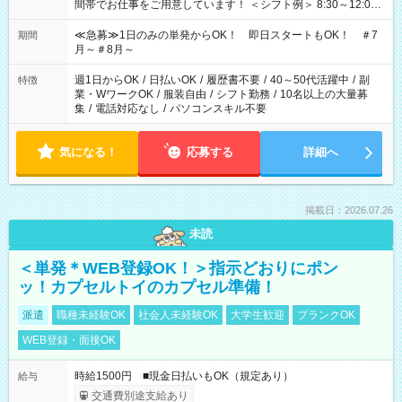
間帯でお仕事をご用意しています！ ＜シフト例＞ 8:30～12:00
17:00～22:00 13:00～22:00 22:00～翌6:00 など
≪急募≫1日のみの単発からOK！ 即日スタートもOK！ ＃7
期間
月～＃8月～
週1日からOK
/
日払いOK
/
履歴書不要
/
40～50代活躍中
/
副
特徴
業・WワークOK
/
服装自由
/
シフト勤務
/
10名以上の大量募
集
/
電話対応なし
/
パソコンスキル不要
気になる！
応募する
詳細へ
掲載日：2026.07.26
未読
＜単発＊WEB登録OK！＞指示どおりにポン
ッ！カプセルトイのカプセル準備！
派遣
職種未経験OK
社会人未経験OK
大学生歓迎
ブランクOK
WEB登録・面接OK
時給1500円 ■現金日払いもOK（規定あり）
給与
交通費別途支給あり