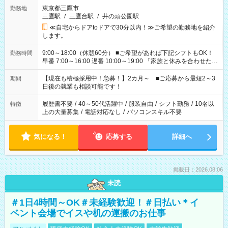
東京都三鷹市
勤務地
三鷹駅
/
三鷹台駅
/
井の頭公園駅
≪自宅からドアtoドアで30分以内！≫ご希望の勤務地を紹介
します。
9:00～18:00（休憩60分） ■ご希望があれば下記シフトもOK！
勤務時間
早番 7:00～16:00 遅番 10:00～19:00 「家族と休みを合わせた
い」 「余裕を持って夕飯の準備がしたい」 「できれば残業はし
たくない」 など、ご希望を教えてくださいね。 ※Wワーク希望
【現在も積極採用中！急募！】2カ月～ ■ご応募から最短2～3
期間
の方へ 今ご覧のお仕事で希望する勤務時間と、もう1つのお仕事
日後の就業も相談可能です！
の勤務時間。 合計で週40時間を超える場合は応募できません。
履歴書不要
/
40～50代活躍中
/
服装自由
/
シフト勤務
/
10名以
特徴
上の大量募集
/
電話対応なし
/
パソコンスキル不要
気になる！
応募する
詳細へ
掲載日：2026.08.06
未読
＃1日4時間～OK＃未経験歓迎！＃日払い＊イ
ベント会場でイスや机の運搬のお仕事