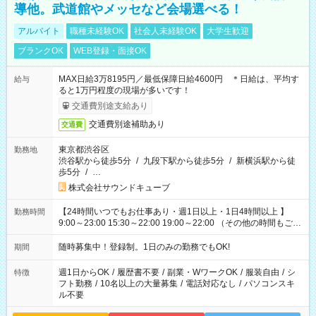
導他。武道館やメッセなど会場選べる！
アルバイト
職種未経験OK
社会人未経験OK
大学生歓迎
ブランクOK
WEB登録・面接OK
MAX日給3万8195円／最低保障日給4600円 ＊日給は、平均す
給与
ると1万円程度の現場が多いです！
交通費別途支給あり
交通費別途補助あり
交通費
東京都渋谷区
勤務地
渋谷駅から徒歩5分
/
九段下駅から徒歩5分
/
新横浜駅から徒
歩5分
/
…
株式会社サウンドキューブ
【24時間いつでもお仕事あり・週1日以上・1日4時間以上 】
勤務時間
9:00～23:00 15:30～22:00 19:00～22:00 （その他の時間もござ
います！） 19:00～23:30 21:00～翌5:00 etc... ＊上記シフトは
一例です。現場により、時間が異なります！ ＊イベントが早く
随時募集中！登録制。1日のみの勤務でもOK!
期間
終わった際でも、その日の予定分のお給料を全支給！
週1日からOK
/
履歴書不要
/
副業・WワークOK
/
服装自由
/
シ
特徴
フト勤務
/
10名以上の大量募集
/
電話対応なし
/
パソコンスキ
ル不要