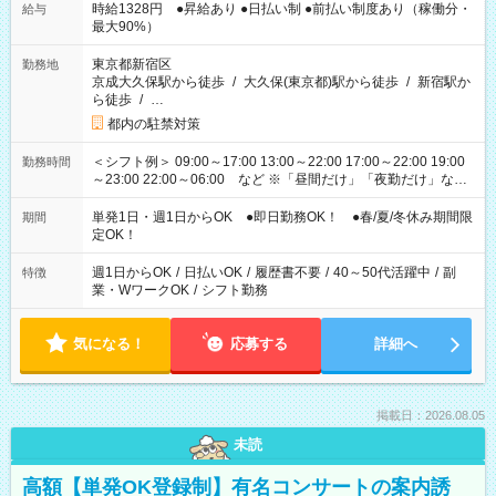
時給1328円 ●昇給あり ●日払い制 ●前払い制度あり（稼働分・
給与
最大90%）
東京都新宿区
勤務地
京成大久保駅から徒歩
/
大久保(東京都)駅から徒歩
/
新宿駅か
ら徒歩
/
…
都内の駐禁対策
＜シフト例＞ 09:00～17:00 13:00～22:00 17:00～22:00 19:00
勤務時間
～23:00 22:00～06:00 など ※「昼間だけ」「夜勤だけ」など
の希望OK
単発1日・週1日からOK ●即日勤務OK！ ●春/夏/冬休み期間限
期間
定OK！
週1日からOK
/
日払いOK
/
履歴書不要
/
40～50代活躍中
/
副
特徴
業・WワークOK
/
シフト勤務
気になる！
応募する
詳細へ
掲載日：2026.08.05
未読
高額【単発OK登録制】有名コンサートの案内誘