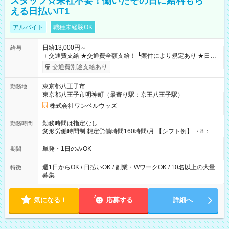
スタッフ☆来社不要！働いたその日に給料もら
える日払い/T1
アルバイト
職種未経験OK
日給13,000円～
給与
＋交通費支給 ★交通費全額支給！ ┗案件により規定あり ★日払
いOK！（規定あり） ┗働いたその日に現金GET♪ お仕事後はコ
交通費別途支給あり
ンビニATMから 日払い分を引き落とせます！ 【試用期間】試
用期間なし
東京都八王子市
勤務地
東京都八王子市明神町（最寄り駅：京王八王子駅）
株式会社ワンベルウッズ
勤務時間は指定なし
勤務時間
変形労働時間制 想定労働時間160時間/月 【シフト例】 ・8：00
～21：00
単発・1日のみOK
期間
週1日からOK / 日払いOK / 副業・WワークOK / 10名以上の大量
特徴
募集
気になる！
応募する
詳細へ