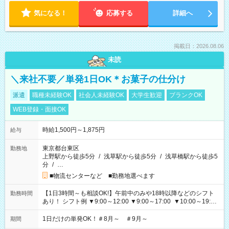
気になる！
応募する
詳細へ
掲載日：2026.08.06
未読
＼来社不要／単発1日OK＊お菓子の仕分け
派遣
職種未経験OK
社会人未経験OK
大学生歓迎
ブランクOK
WEB登録・面接OK
時給1,500円～1,875円
給与
東京都台東区
勤務地
上野駅から徒歩5分
/
浅草駅から徒歩5分
/
浅草橋駅から徒歩5
分
/
…
■物流センターなど ■勤務地選べます
【1日3時間～も相談OK!】午前中のみや18時以降などのシフト
勤務時間
あり！ シフト例 ▼9:00～12:00 ▼9:00～17:00 ▼10:00～19:00
▼18:00～21:00
1日だけの単発OK！＃8月～ ＃9月～
期間