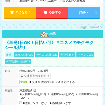
履歴書不要
/
40～50代活躍中
/
10名以上の大量募集
特徴
気になる！
応募する
詳細へ
掲載日：2026.08.04
未読
《単発1日OK！日払い可》＊コスメのモクモク
シール貼り
派遣
職種未経験OK
社会人未経験OK
大学生歓迎
ブランクOK
WEB登録・面接OK
時給1,500円～1,875円
給与
交通費別途支給あり
■ 交通費規定内支給 ※派遣先による
交通費
東京都品川区
勤務地
五反田駅から徒歩5分
/
目黒駅から徒歩5分
/
大井町駅から徒
歩5分
/
…
■物流センターなど ■勤務地選べます