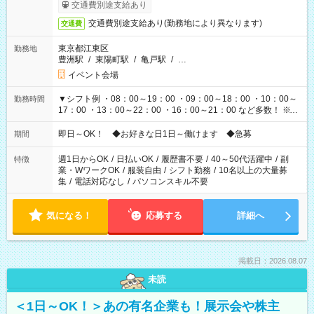
も異なります
交通費別途支給あり
交通費別途支給あり(勤務地により異なります)
交通費
東京都江東区
勤務地
豊洲駅
/
東陽町駅
/
亀戸駅
/
…
イベント会場
▼シフト例 ・08：00～19：00 ・09：00～18：00 ・10：00～
勤務時間
17：00 ・13：00～22：00 ・16：00～21：00 など多数！ ※お
仕事により勤務時間が異なります
即日～OK！ ◆お好きな日1日～働けます ◆急募
期間
週1日からOK
/
日払いOK
/
履歴書不要
/
40～50代活躍中
/
副
特徴
業・WワークOK
/
服装自由
/
シフト勤務
/
10名以上の大量募
集
/
電話対応なし
/
パソコンスキル不要
気になる！
応募する
詳細へ
掲載日：2026.08.07
未読
＜1日～OK！＞あの有名企業も！展示会や株主