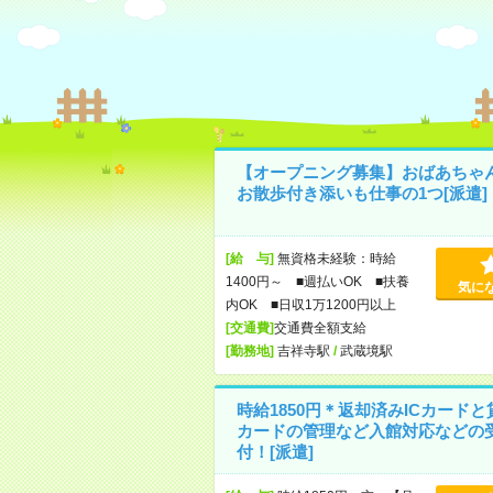
【オープニング募集】おばあちゃ
お散歩付き添いも仕事の1つ[派遣]
[給 与]
無資格未経験：時給
1400円～ ■週払いOK ■扶養
気に
内OK ■日収1万1200円以上
[交通費]
交通費全額支給
[勤務地]
吉祥寺駅
/
武蔵境駅
時給1850円＊返却済みICカードと
カードの管理など入館対応などの
付！[派遣]