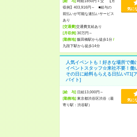
[給 与]
時給1850円＋交 【月
収例】403,916円～ ■給与の
気に
前払いが可能な速払いサービス
あり
[交通費]
交通費支給あり
[月収例]
30万円～
[勤務地]
飯田橋駅から徒歩1分
/
九段下駅から徒歩14分
人気イベントも！好きな場所で働
イベントスタッフ☆来社不要！働
その日に給料もらえる日払い/T1[
バイト]
[給 与]
日給13,000円～
[勤務地]
東京都渋谷区渋谷（最
気に
寄り駅：渋谷駅）