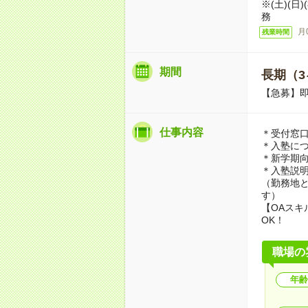
※(土)(日)
務
月
残業時間
期間
長期（3
【急募】
仕事内容
＊受付窓
＊入塾に
＊新学期
＊入塾説
（勤務地と
す）
【OAスキ
OK！
職場の
年齢