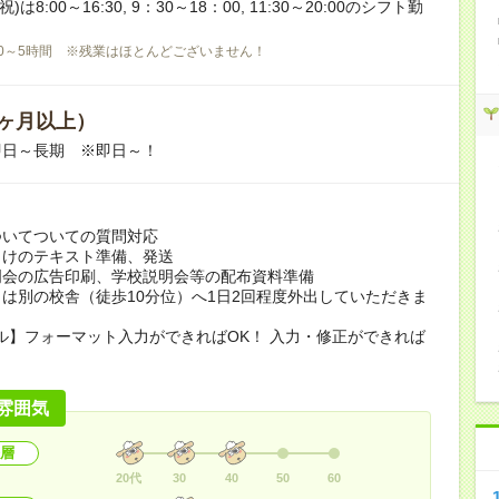
(祝)は8:00～16:30, 9：30～18：00, 11:30～20:00のシフト勤
0～5時間 ※残業はほとんどございません！
ヶ月以上）
即日～長期 ※即日～！
口
ついてついての質問対応
向けのテキスト準備、発送
明会の広告印刷、学校説明会等の配布資料準備
は別の校舎（徒歩10分位）へ1日2回程度外出していただきま
ル】フォーマット入力ができればOK！ 入力・修正ができれば
雰囲気
層
20代
30
40
50
60