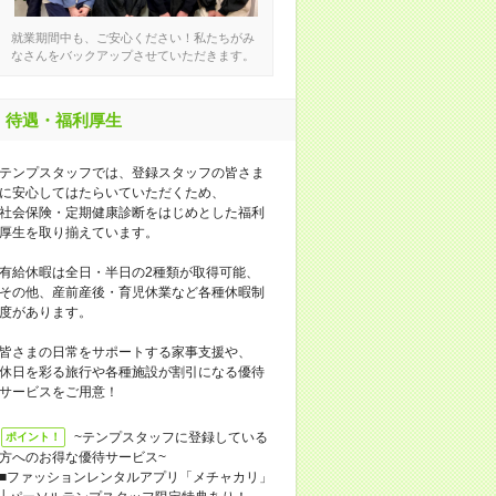
就業期間中も、ご安心ください！私たちがみ
なさんをバックアップさせていただきます。
待遇・福利厚生
テンプスタッフでは、登録スタッフの皆さま
に安心してはたらいていただくため、
社会保険・定期健康診断をはじめとした福利
厚生を取り揃えています。
有給休暇は全日・半日の2種類が取得可能、
その他、産前産後・育児休業など各種休暇制
度があります。
皆さまの日常をサポートする家事支援や、
休日を彩る旅行や各種施設が割引になる優待
サービスをご用意！
~テンプスタッフに登録している
ポイント！
方へのお得な優待サービス~
■ファッションレンタルアプリ「メチャカリ」