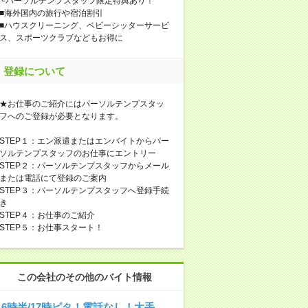
└パーソルテンプスタッフ限定特典あり！
■海外国内の旅行や宿泊割引
■ハウスクリーニング、ベビーシッターサービ
ス、スポーツクラブなどもお得に
登録について
★お仕事のご紹介にはパーソルテンプスタッ
フへのご登録が必要となります。
STEP１：エン派遣またはエンバイトからパー
ソルテンプスタッフのお仕事にエントリー
STEP２：パーソルテンプスタッフからメール
または電話にて登録のご案内
STEP３：パーソルテンプスタッフへ登録手続
き
STEP４：お仕事のご紹介
STEP５：お仕事スタート！
この会社のその他のバイト情報
16時半/17時ピタ！電話なし！大手