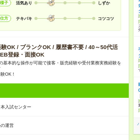
様子
活気あり
しずか
仕方
テキパキ
コツコツ
OK / ブランクOK / 履歴書不要 / 40～50代活
 WEB登録・面接OK
ンの基本的な操作が可能で接客・販売経験や受付業務実務経験を
方
験OK！
日本入試センター
塾の運営