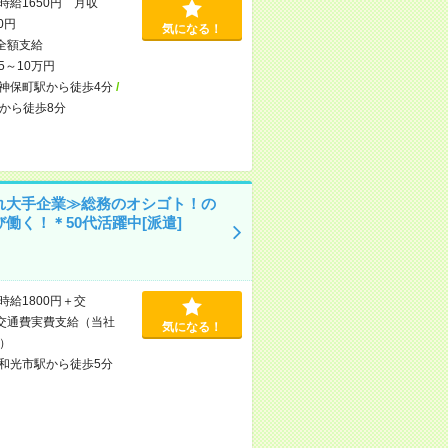
時給1650円 月収
00円
気になる！
全額支給
5～10万円
神保町駅から徒歩4分
/
から徒歩8分
れ大手企業≫総務のオシゴト！の
働く！＊50代活躍中[派遣]
時給1800円＋交
交通費実費支給（当社
気になる！
）
和光市駅から徒歩5分