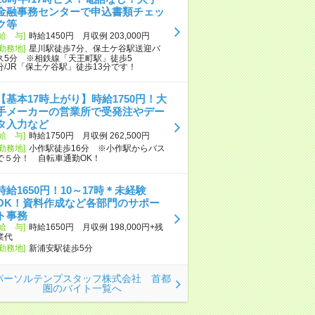
金融事務センターで申込書類チェッ
ク等
[給 与]
時給1450円 月収例 203,000円
[勤務地]
星川駅徒歩7分、保土ケ谷駅送迎バ
ス5分 ※相鉄線「天王町駅」徒歩5
分/JR「保土ケ谷駅」徒歩13分です！
【基本17時上がり】時給1750円！大
手メーカーの営業所で受発注やデー
タ入力など
[給 与]
時給1750円 月収例 262,500円
[勤務地]
小作駅徒歩16分 ※小作駅からバス
で５分！ 自転車通勤OK！
時給1650円！10～17時＊未経験
OK！資料作成など各部門のサポー
ト事務
[給 与]
時給1650円 月収例 198,000円+残
業代
[勤務地]
新浦安駅徒歩5分
パーソルテンプスタッフ株式会社 首都
圏のバイト一覧へ