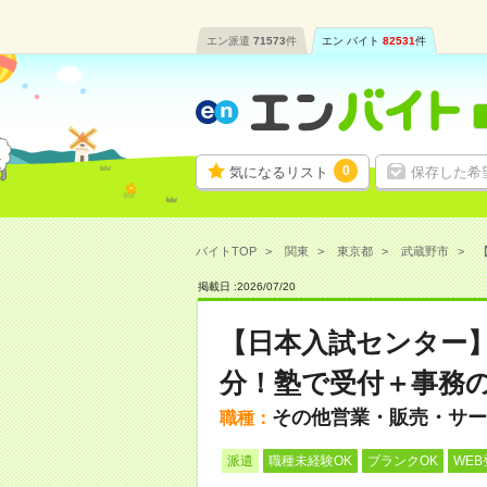
エン派遣
71573
件
エン バイト
82531
件
0
気になるリスト
保存した希
バイトTOP
関東
東京都
武蔵野市
掲載日 :
2026
/
07
/
20
【日本入試センター】
分！塾で受付＋事務
その他営業・販売・サー
職種：
派遣
職種未経験OK
ブランクOK
WEB