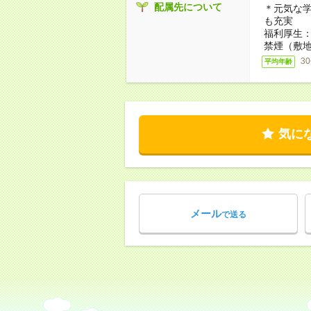
配属先について
＊元気な
も充実
福利厚生
禁煙（敷地
3
平均年齢
気に
メール
で送る