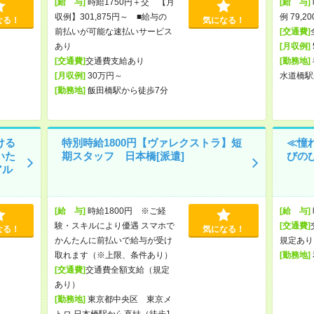
[給 与]
時給1750円＋交 【月
[給 与]
収例】301,875円～ ■給与の
例 79,2
なる！
気になる！
前払いが可能な速払いサービス
[交通費]
あり
[月収例]
[交通費]
交通費支給あり
[勤務地]
[月収例]
30万円～
水道橋駅
[勤務地]
飯田橋駅から徒歩7分
ける
特別時給1800円【ヴァレクストラ】短
≪憧
いた
期スタッフ 日本橋[派遣]
びのび
アル
[給 与]
時給1800円 ※ご経
[給 与]
験・スキルにより優遇 スマホで
[交通費]
なる！
気になる！
かんたんに前払いで給与が受け
規定あり
取れます（※上限、条件あり）
[勤務地]
[交通費]
交通費全額支給（規定
あり）
[勤務地]
東京都中央区 東京メ
トロ 日本橋駅から直結（徒歩1