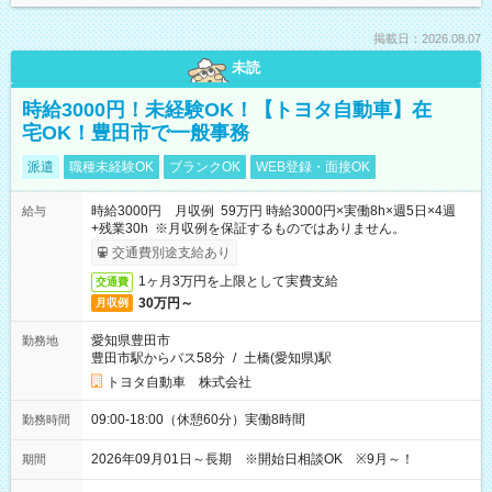
掲載日：2026.08.07
未読
時給3000円！未経験OK！【トヨタ自動車】在
宅OK！豊田市で一般事務
派遣
職種未経験OK
ブランクOK
WEB登録・面接OK
時給3000円 月収例 59万円 時給3000円×実働8h×週5日×4週
給与
+残業30h ※月収例を保証するものではありません。
交通費別途支給あり
1ヶ月3万円を上限として実費支給
交通費
30万円～
月収例
愛知県豊田市
勤務地
豊田市駅からバス58分
/
土橋(愛知県)駅
トヨタ自動車 株式会社
09:00-18:00（休憩60分）実働8時間
勤務時間
2026年09月01日～長期 ※開始日相談OK ※9月～！
期間