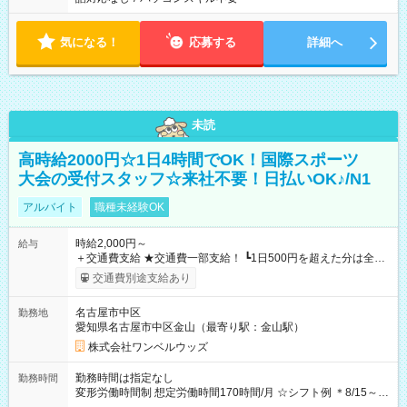
気になる！
応募する
詳細へ
未読
高時給2000円☆1日4時間でOK！国際スポーツ
大会の受付スタッフ☆来社不要！日払いOK♪/N1
アルバイト
職種未経験OK
時給2,000円～
給与
＋交通費支給 ★交通費一部支給！ ┗1日500円を超えた分は全額
支給！ ※往復500円以内の方は自己負担となります ★日払い
交通費別途支給あり
OK！（規定あり） ┗働いたその日に現金GET♪ お仕事後はコン
ビニATMから 日払い分を引き落とせます！ 【試用期間】試用
名古屋市中区
勤務地
期間なし
愛知県名古屋市中区金山（最寄り駅：金山駅）
株式会社ワンベルウッズ
勤務時間は指定なし
勤務時間
変形労働時間制 想定労働時間170時間/月 ☆シフト例 ＊8/15～