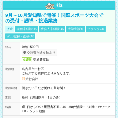
未読
9月～10月愛知県で開催！国際スポーツ大会で
の受付・誘導・接遇業務
派遣
職種未経験OK
社会人未経験OK
大学生歓迎
ブランクOK
WEB登録・面接OK
時給1500円
給与
交通費別途支給あり
交通費支給
交通費
名古屋市中村区
勤務地
ご紹介する案件により異なります。
旅行会社
働きたい日だけ働ける登録制！
勤務時間
単発（10日以内・1日のみ）
期間
週1日からOK
/
履歴書不要
/
40～50代活躍中
/
副業・Wワーク
特徴
OK
/
シフト勤務