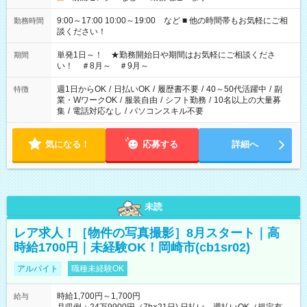
9:00～17:00 10:00～19:00 など ■ 他の時間帯もお気軽にご相
勤務時間
談ください！
単発1日～！ ★勤務開始日や期間はお気軽にご相談くださ
期間
い！ ＃8月～ ＃9月～
週1日からOK
/
日払いOK
/
履歴書不要
/
40～50代活躍中
/
副
特徴
業・WワークOK
/
服装自由
/
シフト勤務
/
10名以上の大量募
集
/
電話対応なし
/
パソコンスキル不要
気になる！
応募する
詳細へ
未読
レア求人！［物件の写真撮影］8月スタート｜高
時給1700円｜未経験OK！岡崎市(cb1sr02)
アルバイト
職種未経験OK
時給1,700円～1,700円
給与