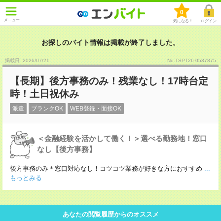
0
メニュー
気になる！
ログイン
お探しのバイト情報は掲載が終了しました。
掲載日 :2026
/
07
/
21
No.TSPT26-0537875
【長期】後方事務のみ！残業なし！17時台定
時！土日祝休み
派遣
ブランクOK
WEB登録・面接OK
＜金融経験を活かして働く！＞選べる勤務地！窓口
なし【後方事務】
後方事務のみ＊窓口対応なし！コツコツ業務が好きな方におすすめ
...
もっとみる
あなたの閲覧履歴からのオススメ