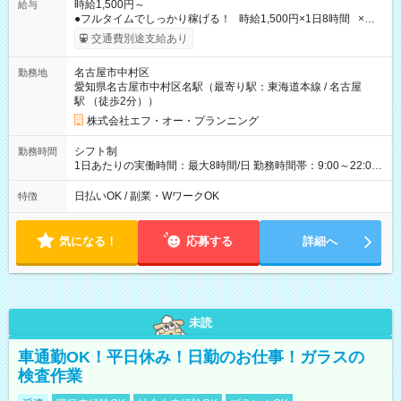
時給1,500円～
給与
●フルタイムでしっかり稼げる！ 時給1,500円×1日8時間 ×週5
日勤務 ＝1日あたり 12,000円 ×22日勤務 ＝月収例 264,000円
交通費別途支給あり
【試用期間】試用期間なし
名古屋市中村区
勤務地
愛知県名古屋市中村区名駅（最寄り駅：東海道本線 / 名古屋
駅 （徒歩2分））
株式会社エフ・オー・プランニング
シフト制
勤務時間
1日あたりの実働時間：最大8時間/日 勤務時間帯：9:00～22:00
【シフト例】 ・9:00～18:00 ・13:00～22:00 ■週5日～OK ■1日
8時間（休憩1時間） 時間帯の相談OKでプライベートも充実 ※
日払いOK / 副業・WワークOK
特徴
残業は一切ありません！ 土日祝を含む週5日のフルタイム勤務
（週休2日制）となりますが、 平日休みの曜日はほぼ希望通りに
取得可能です◎
気になる！
応募する
詳細へ
未読
車通勤OK！平日休み！日勤のお仕事！ガラスの
検査作業