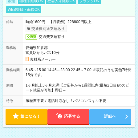
派遣
職種未経験OK
社会人未経験OK
ブランクOK
WEB登録・面接OK
時給1600円 【月収例】228800円以上
給与
交通費別途支給あり
交通費支給有り
交通費
愛知県知多郡
勤務地
富貴駅からバス10分
素材系メーカー
6:45～15:00 14:45～23:00 22:45～7:00 ※表記のうち実働7時間
勤務時間
15分です。
1ヶ月以上3ヶ月未満【ご応募から1週間以内(最短2日目)のスピ
期間
ード就業が可能】即日～
履歴書不要
/
電話対応なし
/
パソコンスキル不要
特徴
気になる！
応募する
詳細へ