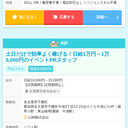
日払いOK
/
履歴書不要
/
電話対応なし
/
パソコンスキル不要
特徴
気になる！
応募する
詳細へ
未読
土日だけで効率よく稼げる！日給1万円～1万
5,000円のイベントPRスタッフ
アルバイト
職種未経験OK
日給10,000円～15,000円
給与
【試用期間】試用期間なし
交通費別途支給あり
名古屋市千種区
勤務地
愛知県名古屋市千種区今池3丁目12-21ほそぐち今池ビル4F（最
寄り駅：東山線/桜通線 今池駅）
LGM株式会社
シフト制
勤務時間