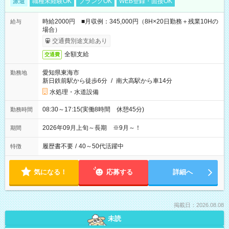
派遣
職種未経験OK
ブランクOK
WEB登録・面接OK
時給2000円 ■月収例：345,000円（8H×20日勤務＋残業10Hの
給与
場合）
交通費別途支給あり
全額支給
交通費
愛知県東海市
勤務地
新日鉄前駅から徒歩6分
/
南大高駅から車14分
水処理・水道設備
08:30～17:15(実働8時間 休憩45分)
勤務時間
2026年09月上旬～長期 ※9月～！
期間
履歴書不要
/
40～50代活躍中
特徴
気になる！
応募する
詳細へ
掲載日：2026.08.08
未読