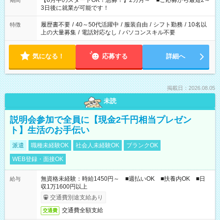
【8月中のスタートOK！急募！】2カ月～ ■ご応募から最短2～
期間
ね。 ※Wワーク希望の方へ 今ご覧のお仕事で希望する勤務時間
3日後に就業が可能です！
と、もう1つのお仕事の勤務時間。 合計で週40時間を超える場
合は応募できません。
履歴書不要
/
40～50代活躍中
/
服装自由
/
シフト勤務
/
10名以
特徴
上の大量募集
/
電話対応なし
/
パソコンスキル不要
気になる！
応募する
詳細へ
掲載日：2026.08.05
未読
説明会参加で全員に【現金2千円相当プレゼン
ト】生活のお手伝い
派遣
職種未経験OK
社会人未経験OK
ブランクOK
WEB登録・面接OK
無資格未経験：時給1450円～ ■週払いOK ■扶養内OK ■日
給与
収1万1600円以上
交通費別途支給あり
交通費全額支給
交通費