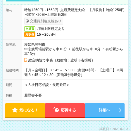
時給1250円～1563円+交通費規定支給 【月収例】時給1250円
給与
×6時間×20日+土曜出勤2回
交通費別途支給あり
月額上限規定あり
交通費
15～20万円
月収例
愛知県豊明市
勤務地
中京競馬場前駅から車10分
/
前後駅から車10分
/
有松駅から
車13分
総合病院で事務（勤務地：豊明市沓掛町）
【月～金曜日】 8：45～15：30（実働6時間） 【土曜日】※隔
勤務時間
週 8：45～12：30（実働3時間45分）
＜入社日応相談・長期歓迎＞
期間
履歴書不要
特徴
気になる！
応募する
詳細へ
掲載日：2026.07.03