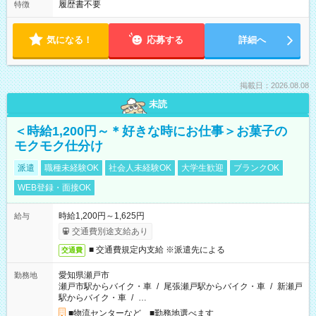
履歴書不要
特徴
気になる！
応募する
詳細へ
掲載日：2026.08.08
未読
＜時給1,200円～＊好きな時にお仕事＞お菓子の
モクモク仕分け
派遣
職種未経験OK
社会人未経験OK
大学生歓迎
ブランクOK
WEB登録・面接OK
時給1,200円～1,625円
給与
交通費別途支給あり
■ 交通費規定内支給 ※派遣先による
交通費
愛知県瀬戸市
勤務地
瀬戸市駅からバイク・車
/
尾張瀬戸駅からバイク・車
/
新瀬戸
駅からバイク・車
/
…
■物流センターなど ■勤務地選べます