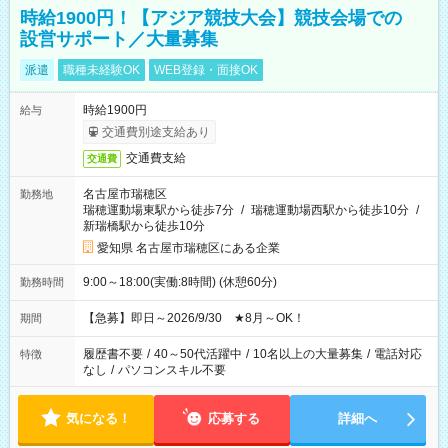
時給1900円！【アジア競技大会】競技会場での
設営サポート／大量募集
派遣
職種未経験OK
WEB登録・面接OK
時給1900円
給与
交通費別途支給あり
交通費支給
交通費
名古屋市瑞穂区
勤務地
瑞穂運動場東駅から徒歩7分
/
瑞穂運動場西駅から徒歩10分
/
新瑞橋駅から徒歩10分
愛知県 名古屋市瑞穂区にある企業
9:00～18:00(実働:8時間) (休憩60分)
勤務時間
【急募】即日～2026/9/30 ★8月～OK！
期間
履歴書不要
/
40～50代活躍中
/
10名以上の大量募集
/
電話対応
特徴
なし
/
パソコンスキル不要
気になる！
応募する
詳細へ