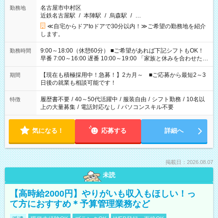
名古屋市中村区
勤務地
近鉄名古屋駅
/
本陣駅
/
烏森駅
/
…
≪自宅からドアtoドアで30分以内！≫ご希望の勤務地を紹介
します。
9:00～18:00（休憩60分） ■ご希望があれば下記シフトもOK！
勤務時間
早番 7:00～16:00 遅番 10:00～19:00 「家族と休みを合わせた
い」 「余裕を持って夕飯の準備がしたい」 「できれば残業はし
たくない」 など、ご希望を教えてくださいね。 ※Wワーク希望
【現在も積極採用中！急募！】2カ月～ ■ご応募から最短2～3
期間
の方へ 今ご覧のお仕事で希望する勤務時間と、もう1つのお仕事
日後の就業も相談可能です！
の勤務時間。 合計で週40時間を超える場合は応募できません。
履歴書不要
/
40～50代活躍中
/
服装自由
/
シフト勤務
/
10名以
特徴
上の大量募集
/
電話対応なし
/
パソコンスキル不要
気になる！
応募する
詳細へ
掲載日：2026.08.07
未読
【高時給2000円】やりがいも収入もほしい！っ
て方におすすめ＊予算管理業務など