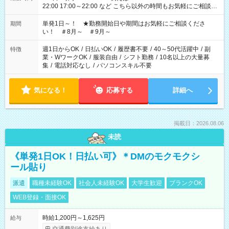
22:00 17:00～22:00 など こちら以外の時間もお気軽にご相談く
ださい！
単発1日～！ ★勤務開始日や期間はお気軽にご相談くださ
期間
い！ ＃8月～ ＃9月～
週1日からOK
/
日払いOK
/
履歴書不要
/
40～50代活躍中
/
副
特徴
業・WワークOK
/
服装自由
/
シフト勤務
/
10名以上の大量募
集
/
電話対応なし
/
パソコンスキル不要
気になる！
応募する
詳細へ
掲載日：2026.08.06
未読
《単発1日OK！日払い可》＊DMのモクモクシ
ール貼り
派遣
職種未経験OK
社会人未経験OK
大学生歓迎
ブランクOK
WEB登録・面接OK
時給1,200円～1,625円
給与