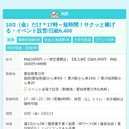
未読
10/2（金）だけ＊17時～短時間！サクッと稼げ
る・イベント設営/日給6,400
派遣
職種未経験OK
社会人未経験OK
大学生歓迎
ブランクOK
WEB登録・面接OK
時給1600円（一律交通費込）【収入例】日給6,400円 時給
給与
1600円×4時間
愛知県豊川市
勤務地
国府(愛知県)駅から車9分
/
豊川駅から車19分
/
豊川稲荷駅か
ら車20
イベント会場で設営（勤務地：愛知県豊川市白鳥町）
17：00～21：00（実働4時間） 休憩 なし トイレ・水分補給は
勤務時間
随時可能
10/2（金）1日だけ
期間
週1日からOK
/
履歴書不要
/
副業・WワークOK
/
服装自由
/
電
特徴
話対応なし
/
パソコンスキル不要