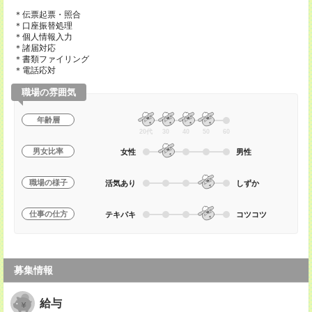
＊伝票起票・照合
＊口座振替処理
＊個人情報入力
＊諸届対応
＊書類ファイリング
＊電話応対
職場の雰囲気
年齢層
20代
30
40
50
60
男女比率
女性
男性
職場の様子
活気あり
しずか
仕事の仕方
テキパキ
コツコツ
募集情報
給与