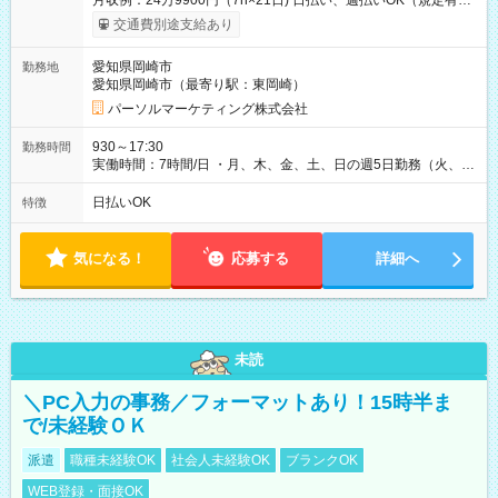
月収例：24万9900円（7h×21日) 日払い、週払いOK（規定有
り） 【試用期間】試用期間なし
交通費別途支給あり
愛知県岡崎市
勤務地
愛知県岡崎市（最寄り駅：東岡崎）
パーソルマーケティング株式会社
930～17:30
勤務時間
実働時間：7時間/日 ・月、木、金、土、日の週5日勤務（火、水
は固定休です／夏季、年末年始等、長期休暇有り！） ・ワンシ
フト！ 残業ほぼナシ（0～5h/月）
日払いOK
特徴
気になる！
応募する
詳細へ
未読
＼PC入力の事務／フォーマットあり！15時半ま
で/未経験ＯＫ
派遣
職種未経験OK
社会人未経験OK
ブランクOK
WEB登録・面接OK