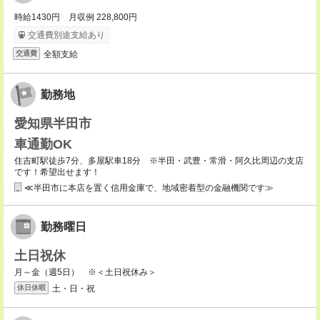
時給1430円 月収例 228,800円
交通費別途支給あり
全額支給
交通費
勤務地
愛知県半田市
車通勤OK
住吉町駅徒歩7分、多屋駅車18分 ※半田・武豊・常滑・阿久比周辺の支店
です！希望出せます！
≪半田市に本店を置く信用金庫で、地域密着型の金融機関です≫
勤務曜日
土日祝休
月～金（週5日） ※＜土日祝休み＞
土・日・祝
休日休暇