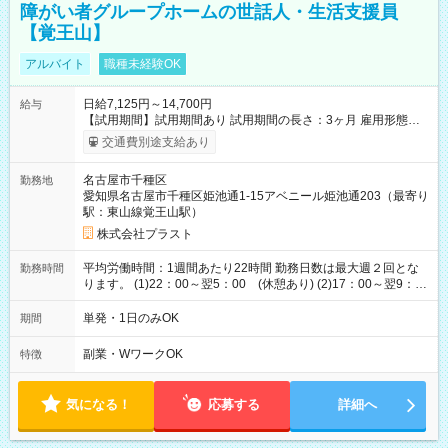
障がい者グループホームの世話人・生活支援員
【覚王山】
アルバイト
職種未経験OK
日給7,125円～14,700円
給与
【試用期間】試用期間あり 試用期間の長さ：3ヶ月 雇用形態、
給与は本採用時と同じです。
交通費別途支給あり
名古屋市千種区
勤務地
愛知県名古屋市千種区姫池通1-15アベニール姫池通203（最寄り
駅：東山線覚王山駅）
株式会社プラスト
平均労働時間：1週間あたり22時間 勤務日数は最大週２回とな
勤務時間
ります。 (1)22：00～翌5：00 (休憩あり) (2)17：00～翌9：
00 (休憩あり) ３６協定提出済 平均労働時間：1週間あたり22
時間 勤務日数は最大週２回となります。 (1)22：00～翌5：00
単発・1日のみOK
期間
(休憩あり) (2)17：00～翌9：00 (休憩あり) ３６協定提出済
副業・WワークOK
特徴
気になる！
応募する
詳細へ