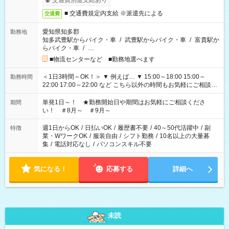
交通費別途支給あり
■ 交通費規定内支給 ※派遣先による
交通費
愛知県知多郡
勤務地
知多武豊駅からバイク・車
/
武豊駅からバイク・車
/
富貴駅か
らバイク・車
/
…
■物流センターなど ■勤務地選べます
＜1日3時間～OK！＞ ▼ 例えば… ▼ 15:00～18:00 15:00～
勤務時間
22:00 17:00～22:00 など こちら以外の時間もお気軽にご相談く
ださい！
単発1日～！ ★勤務開始日や期間はお気軽にご相談くださ
期間
い！ ＃8月～ ＃9月～
週1日からOK
/
日払いOK
/
履歴書不要
/
40～50代活躍中
/
副
特徴
業・WワークOK
/
服装自由
/
シフト勤務
/
10名以上の大量募
集
/
電話対応なし
/
パソコンスキル不要
気になる！
応募する
詳細へ
未読