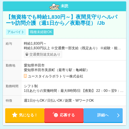
未読
【無資格でも時給1,830円～】夜間見守りヘルパ
ー✨訪問介護（週1日から／夜勤専従） /Jb
アルバイト
職種未経験OK
時給1,830円～
給与
時給1,830円以上 ※交通費一部支給（既定あり） ※経験・能力を
考慮して決定します 【収入例】 週1回勤務の場合：1,830円×8時
交通費別途支給あり
間×4回=5万8,560円 週3回勤務の場合：1,830円×8時間×12回
=17万5,680円 【試用期間】試用期間あり 試用期間の長さ：2ヶ
愛知県半田市
勤務地
月 ※ 雇用形態と給与に、本採用時と異なる部分があります。 雇
愛知県半田市美原町（最寄り駅：亀崎駅）
用形態：本採用時と同じです。 給与：時給 1,570円以上
ユースタイルラボラトリー株式会社
シフト制
勤務時間
1日あたりの実働時間：最大8時間/日 【夜勤】 22：00～翌9：
00 ※週1日～OK ／ 夜勤専従 ＊＊ 勤務時間例 ＊＊ ■22時か
ら翌7時 ■23時から翌8時 ■24時から翌9時 など ※上記の時間
週1日からOK / 日払いOK / 副業・WワークOK
特徴
内で8時間勤務（休憩1時間）ご利用者様により、時間は異なり
ます。 ※曜日固定（毎週同じ曜日での勤務となります）
気になる！
応募する
詳細へ