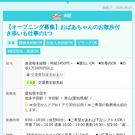
掲載日：2026.08.07
未読
【オープニング募集】おばあちゃんのお散歩付
き添いも仕事の1つ
派遣
職種未経験OK
社会人未経験OK
ブランクOK
WEB登録・面接OK
無資格未経験：時給1450円～ ■週払いOK ■扶養内OK ■日
給与
収1万1600円以上
交通費別途支給あり
交通費全額支給
交通費
愛知県半田市
勤務地
知多半田駅
/
半田駅
/
青山(愛知県)駅
/
…
≪自宅からドアtoドアで30分以内！≫ご希望の勤務地を紹介
します。
9:00～18:00（休憩60分） ■ご希望があれば下記シフトもOK！
勤務時間
早番 7:00～16:00 遅番 10:00～19:00 夜勤 16:30～翌9:30 「家族
と休みを合わせたい」 「余裕を持って夕飯の準備がしたい」
「できれば残業はしたくない」 など、ご希望を教えてください