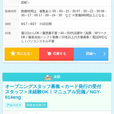
田町）
勤務時間は、複数あり 05：00～15：30 07：30～22：30 08：
勤務時間
30～17：00 17：00～24：30 など ※実働8時間以上となる勤
務もあります。 【休憩】60分+他休憩あり 交替で取得します。
安全面に配慮しこまめな休憩があります。
9/17～9/27 ※10日間
期間
週1日からOK
/
履歴書不要
/
40～50代活躍中
/
副業・Wワーク
特徴
OK
/
服装自由
/
シフト勤務
/
10名以上の大量募集
/
電話対応な
し
/
パソコンスキル不要
気になる！
応募する
詳細へ
未読
オープニングスタッフ募集＜カード発行の受付
スタッフ＞未経験OK！マニュアル完備／NGY-
014eng
アルバイト
職種未経験OK