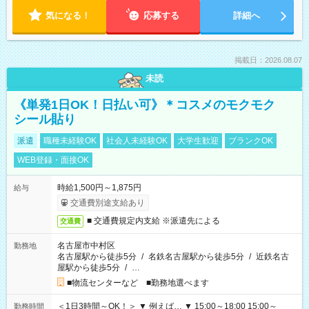
気になる！
応募する
詳細へ
掲載日：2026.08.07
未読
《単発1日OK！日払い可》＊コスメのモクモク
シール貼り
派遣
職種未経験OK
社会人未経験OK
大学生歓迎
ブランクOK
WEB登録・面接OK
時給1,500円～1,875円
給与
交通費別途支給あり
■ 交通費規定内支給 ※派遣先による
交通費
名古屋市中村区
勤務地
名古屋駅から徒歩5分
/
名鉄名古屋駅から徒歩5分
/
近鉄名古
屋駅から徒歩5分
/
…
■物流センターなど ■勤務地選べます
＜1日3時間～OK！＞ ▼ 例えば… ▼ 15:00～18:00 15:00～
勤務時間