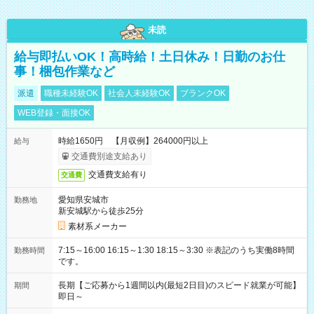
未読
給与即払いOK！高時給！土日休み！日勤のお仕
事！梱包作業など
派遣
職種未経験OK
社会人未経験OK
ブランクOK
WEB登録・面接OK
時給1650円 【月収例】264000円以上
給与
交通費別途支給あり
交通費支給有り
交通費
愛知県安城市
勤務地
新安城駅から徒歩25分
素材系メーカー
7:15～16:00 16:15～1:30 18:15～3:30 ※表記のうち実働8時間
勤務時間
です。
長期【ご応募から1週間以内(最短2日目)のスピード就業が可能】
期間
即日～