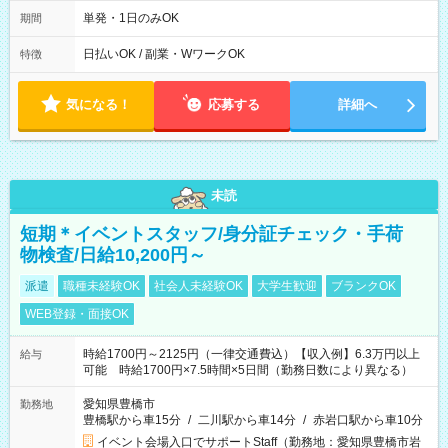
10/26 全日共通 08：00～12：00 17：00～21：00 ＊8/31
～9/19のみ下記シフトもあります！ 12：00～16：00 ＊9/6～
単発・1日のみOK
期間
10/6、10/11～26のみ下記シフトもあります！ 07：00～11：
00
日払いOK / 副業・WワークOK
特徴
気になる！
応募する
詳細へ
未読
短期＊イベントスタッフ/身分証チェック・手荷
物検査/日給10,200円～
派遣
職種未経験OK
社会人未経験OK
大学生歓迎
ブランクOK
WEB登録・面接OK
時給1700円～2125円（一律交通費込）【収入例】6.3万円以上
給与
可能 時給1700円×7.5時間×5日間（勤務日数により異なる）
愛知県豊橋市
勤務地
豊橋駅から車15分
/
二川駅から車14分
/
赤岩口駅から車10分
イベント会場入口でサポートStaff（勤務地：愛知県豊橋市岩