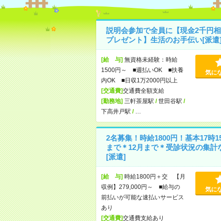
説明会参加で全員に【現金2千円相
プレゼント】生活のお手伝い[派遣
[給 与]
無資格未経験：時給
1500円～ ■週払いOK ■扶養
気に
内OK ■日収1万2000円以上
[交通費]
交通費全額支給
[勤務地]
三軒茶屋駅
/
世田谷駅
/
下高井戸駅
/
…
2名募集！時給1800円！基本17時1
まで＊12月まで＊受診状況の集計
[派遣]
[給 与]
時給1800円＋交 【月
収例】279,000円～ ■給与の
気に
前払いが可能な速払いサービス
あり
[交通費]
交通費支給あり