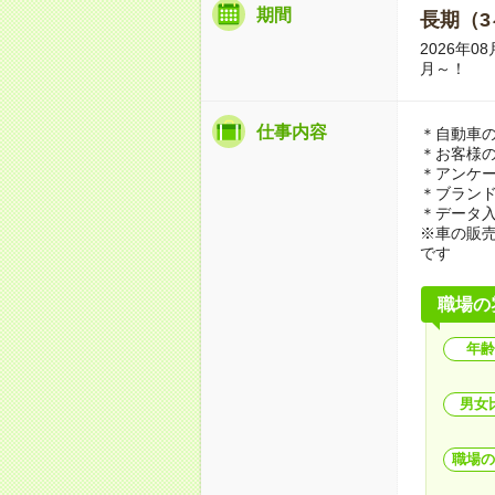
期間
長期（3
2026年
月～！
仕事内容
＊自動車
＊お客様
＊アンケ
＊ブラン
＊データ
※車の販
です
職場の
年齢
男女
職場の