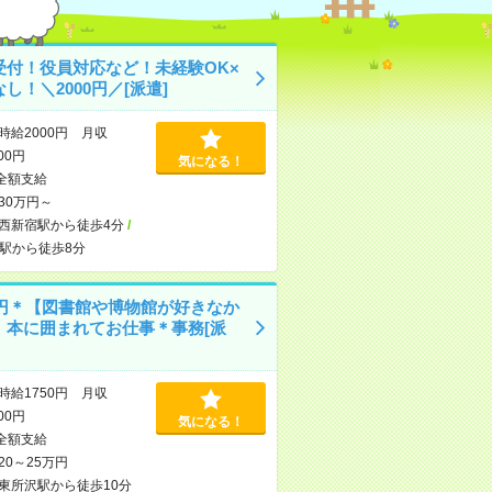
受付！役員対応など！未経験OK×
し！＼2000円／[派遣]
時給2000円 月収
000円
気になる！
全額支給
30万円～
西新宿駅から徒歩4分
/
駅から徒歩8分
50円＊【図書館や博物館が好きなか
】本に囲まれてお仕事＊事務[派
時給1750円 月収
000円
気になる！
全額支給
20～25万円
東所沢駅から徒歩10分