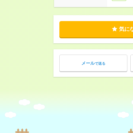
気に
メール
で送る