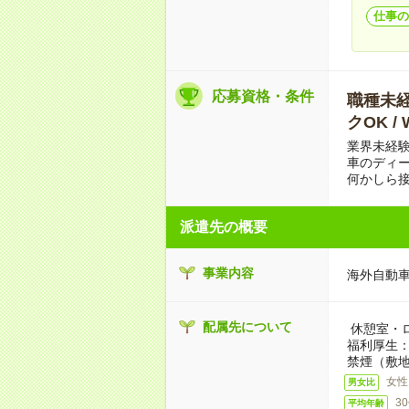
仕事の
応募資格・条件
職種未経
クOK /
業界未経験
車のディ
何かしら
派遣先の概要
事業内容
海外自動
配属先について
休憩室・
福利厚生
禁煙（敷地
女性
男女比
3
平均年齢