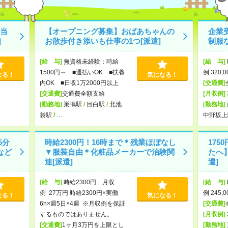
当
【オープニング募集】おばあちゃんの
企業
]
お散歩付き添いも仕事の1つ[派遣]
制服な
[給 与]
無資格未経験：時給
[給 与]
1500円～ ■週払いOK ■扶養
例 320,
なる！
気になる！
内OK ■日収1万2000円以上
[交通費]
[交通費]
交通費全額支給
[月収例]
[勤務地]
巣鴨駅
/
目白駅
/
北池
[勤務地]
袋駅
/
…
中野坂上
5分
時給2300円！16時まで＊残業ほぼなし
17
など
▼服装自由＊化粧品メーカーで治験関
たへ
連[派遣]
遣]
[給 与]
時給2300円 月収
[給 与]
例 27万円 時給2300円×実働
例 245,
なる！
気になる！
6h×週5日×4週 ※月収例を保証
[交通費]
するものではありません。
[月収例]
[交通費]
1ヶ月3万円を上限とし
[勤務地]