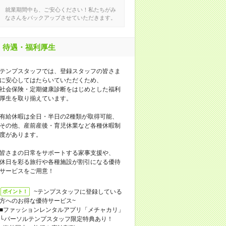
就業期間中も、ご安心ください！私たちがみ
なさんをバックアップさせていただきます。
待遇・福利厚生
テンプスタッフでは、登録スタッフの皆さま
に安心してはたらいていただくため、
社会保険・定期健康診断をはじめとした福利
厚生を取り揃えています。
有給休暇は全日・半日の2種類が取得可能、
その他、産前産後・育児休業など各種休暇制
度があります。
皆さまの日常をサポートする家事支援や、
休日を彩る旅行や各種施設が割引になる優待
サービスをご用意！
~テンプスタッフに登録している
ポイント！
方へのお得な優待サービス~
■ファッションレンタルアプリ「メチャカリ」
└パーソルテンプスタッフ限定特典あり！