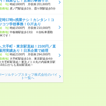
円！残業なし！営業の事務サポ
[給 与]
時給1800円 月収例 201,600円
[勤務地]
虎ノ門駅徒歩2分、霞ケ関駅徒歩5分
定時17時×残業ナシ！カンタン！コ
ツコツ学校事務！OJTあり
[給 与]
時給1500円 月収例 210,000円
[勤務地]
中板橋駅徒歩13分 ※自転車通勤
OKです！
＼大手町・東京駅直結！2100円／直
雇用実績あり！日系企業で経理
[給 与]
時給2100円 月収例 294,000円
[勤務地]
大手町駅徒歩1分、東京駅徒歩4分
※大手町駅直結！東京メトロ丸の内線東京駅
B3出口からも直結駅直結！
パーソルテンプスタッフ株式会社のバイ
ト一覧へ