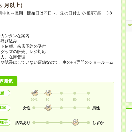
ヶ月以上）
08月中旬～長期 開始日は即日～、先の日付まで相談可能 ※8
のカンタンな案内
の呼び込み
ート依頼、来店予約の受付
ドグッズの販売、レジ対応
入力、在庫管理
売や試乗はしていない店舗なので、車のPR専門のショールーム
雰囲気
層
20代
30
40
50
60
比率
女性
男性
様子
活気あり
しずか