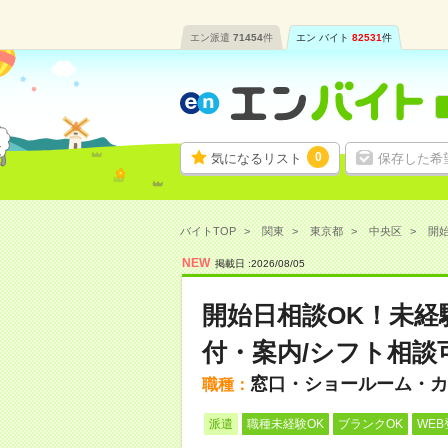
エン派遣
71454
件
エン バイト
82531
件
0
気になるリスト
保存した希
バイトTOP
関東
東京都
中央区
開始
NEW
掲載日 :
2026
/
08
/
05
開始日相談OK！未経
付・案内/シフト相談
窓口・ショールーム・カ
職種：
派遣
職種未経験OK
ブランクOK
WEB