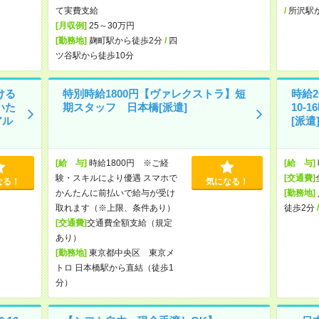
て実費支給
/
所沢駅
[月収例]
25～30万円
[勤務地]
麹町駅から徒歩2分
/
四
ツ谷駅から徒歩10分
ける
特別時給1800円【ヴァレクストラ】短
時給2
いた
期スタッフ 日本橋[派遣]
10-
アル
[派遣
[給 与]
時給1800円 ※ご経
[給 与]
験・スキルにより優遇 スマホで
[交通費]
なる！
気になる！
かんたんに前払いで給与が受け
[勤務地]
取れます（※上限、条件あり）
徒歩2分
[交通費]
交通費全額支給（規定
あり）
[勤務地]
東京都中央区 東京メ
トロ 日本橋駅から直結（徒歩1
分）