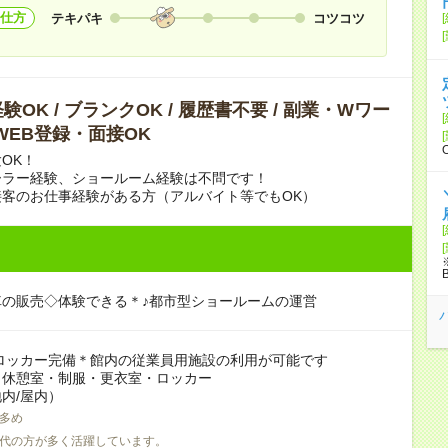
仕方
テキパキ
コツコツ
験OK / ブランクOK / 履歴書不要 / 副業・Wワー
 WEB登録・面接OK
OK！
ーラー経験、ショールーム経験は不問です！
接客のお仕事経験がある方（アルバイト等でもOK）
車の販売◇体験できる＊♪都市型ショールームの運営
ロッカー完備＊館内の従業員用施設の利用が可能です
：休憩室・制服・更衣室・ロッカー
内/屋内）
多め
0代の方が多く活躍しています。