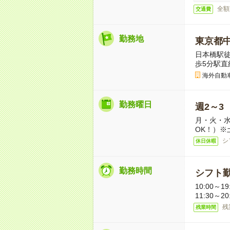
全額
交通費
勤務地
東京都
日本橋駅徒
歩5分駅直
海外自動
勤務曜日
週2～3
月・火・水
OK！）※
シ
休日休暇
勤務時間
シフト勤
10:00～
11:30～
残
残業時間