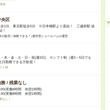
支給
中央区
歩1分、東京駅徒歩5分 ※日本橋駅より直結！ 三越前駅 徒
結！
車の販売◇体験できる＊♪都市型ショールームの運営
・木・金・土・日・祝(週3日) ※シフト制（週3～5日でも
土日勤務できる方歓迎！
フト制
務 / 残業なし
19:00(実働8時間 休憩1時間)
20:30(実働8時間 休憩1時間)
業なし！