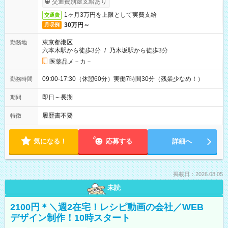
交通費別途支給あり
1ヶ月3万円を上限として実費支給
交通費
30万円～
月収例
東京都港区
勤務地
六本木駅から徒歩3分
/
乃木坂駅から徒歩3分
医薬品メ－カ－
09:00-17:30（休憩60分）実働7時間30分（残業少なめ！）
勤務時間
即日～長期
期間
履歴書不要
特徴
気になる！
応募する
詳細へ
掲載日：2026.08.05
未読
2100円＊＼週2在宅！レシピ動画の会社／WEB
デザイン制作！10時スタート