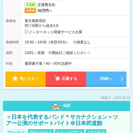
交通費支給
交通費
30万円～
月収例
東京都新宿区
勤務地
四ツ谷駅から徒歩1分
インターネット関連サービス企業
10:00～19:00（休憩:60分） ※残業なし
勤務時間
10/01～長期 ※開始日ご相談ください！
期間
履歴書不要
/
40～50代活躍中
特徴
気になる！
応募する
詳細へ
掲載日：2026.08.03
未読
＜日本を代表するバンド＊サカナクション＞ツ
アー公演のサポートバイト＠日本武道館
アルバイト
職種未経験OK
社会人未経験OK
大学生歓迎