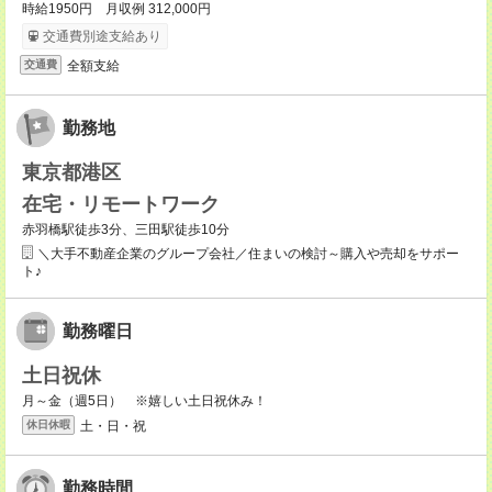
時給1950円 月収例 312,000円
交通費別途支給あり
全額支給
交通費
勤務地
東京都港区
在宅・リモートワーク
赤羽橋駅徒歩3分、三田駅徒歩10分
＼大手不動産企業のグループ会社／住まいの検討～購入や売却をサポー
ト♪
勤務曜日
土日祝休
月～金（週5日） ※嬉しい土日祝休み！
土・日・祝
休日休暇
勤務時間