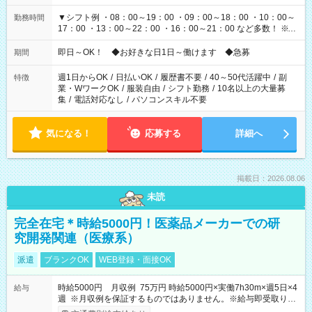
▼シフト例 ・08：00～19：00 ・09：00～18：00 ・10：00～
勤務時間
17：00 ・13：00～22：00 ・16：00～21：00 など多数！ ※お
仕事により勤務時間が異なります
即日～OK！ ◆お好きな日1日～働けます ◆急募
期間
週1日からOK
/
日払いOK
/
履歴書不要
/
40～50代活躍中
/
副
特徴
業・WワークOK
/
服装自由
/
シフト勤務
/
10名以上の大量募
集
/
電話対応なし
/
パソコンスキル不要
気になる！
応募する
詳細へ
掲載日：2026.08.06
未読
完全在宅＊時給5000円！医薬品メーカーでの研
究開発関連（医療系）
派遣
ブランクOK
WEB登録・面接OK
時給5000円 月収例 75万円 時給5000円×実働7h30m×週5日×4
給与
週 ※月収例を保証するものではありません。※給与即受取りサ
ービス利用可（利用条件有）