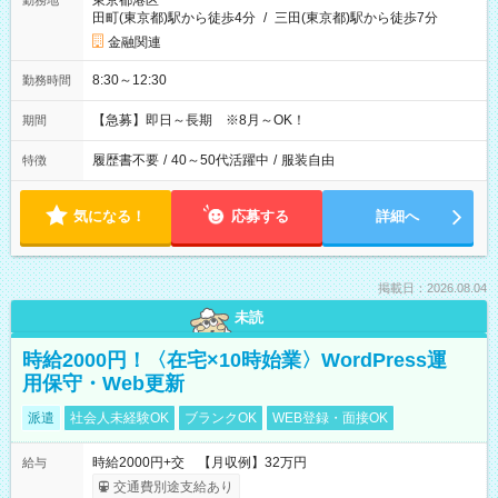
東京都港区
勤務地
田町(東京都)駅から徒歩4分
/
三田(東京都)駅から徒歩7分
金融関連
8:30～12:30
勤務時間
【急募】即日～長期 ※8月～OK！
期間
履歴書不要
/
40～50代活躍中
/
服装自由
特徴
気になる！
応募する
詳細へ
掲載日：2026.08.04
未読
時給2000円！〈在宅×10時始業〉WordPress運
用保守・Web更新
派遣
社会人未経験OK
ブランクOK
WEB登録・面接OK
時給2000円+交 【月収例】32万円
給与
交通費別途支給あり