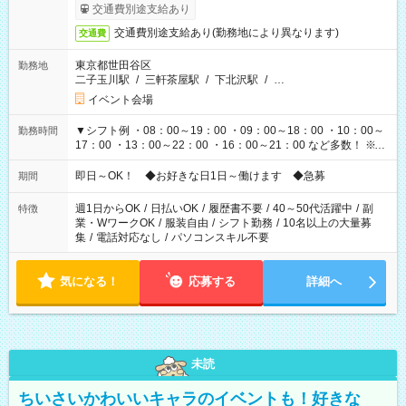
も異なります
交通費別途支給あり
交通費別途支給あり(勤務地により異なります)
交通費
東京都世田谷区
勤務地
二子玉川駅
/
三軒茶屋駅
/
下北沢駅
/
…
イベント会場
▼シフト例 ・08：00～19：00 ・09：00～18：00 ・10：00～
勤務時間
17：00 ・13：00～22：00 ・16：00～21：00 など多数！ ※お
仕事により勤務時間が異なります
即日～OK！ ◆お好きな日1日～働けます ◆急募
期間
週1日からOK
/
日払いOK
/
履歴書不要
/
40～50代活躍中
/
副
特徴
業・WワークOK
/
服装自由
/
シフト勤務
/
10名以上の大量募
集
/
電話対応なし
/
パソコンスキル不要
気になる！
応募する
詳細へ
未読
ちいさいかわいいキャラのイベントも！好きな