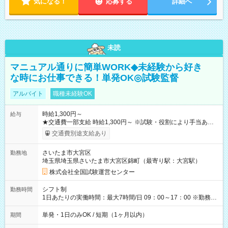
気になる！
応募する
詳細へ
未読
マニュアル通りに簡単WORK◆未経験から好き
な時にお仕事できる！単発OK◎試験監督
アルバイト
職種未経験OK
時給1,300円～
給与
★交通費一部支給 時給1,300円～ ※試験・役割により手当あり
※勤務回数により昇給あり 【即給（前払い）オプションあ
交通費別途支給あり
り！】 希望される場合、勤務から1週間ほどで給与の一部を受け
取れます。 ※手数料418円がかかります。 【過去試験日の収入
さいたま市大宮区
勤務地
例】 ・河合塾模擬試験 8:30～17:30（休憩1時間） 時給1,300円
埼玉県埼玉県さいたま市大宮区錦町（最寄り駅：大宮駅）
×8時間＝日収10,400円＋交通費 ※当日の役割により時給＋100
円の場合あり ・国家試験 7:00～13:30（休憩なし） 時給1,300
株式会社全国試験運営センター
円（役割手当＋100円）×6時間＝日収8,400円＋交通費 【試用期
間】試用期間なし
シフト制
勤務時間
1日あたりの実働時間：最大7時間/日 09：00～17：00 ※勤務時
間は 試験により異なります。
単発・1日のみOK / 短期（1ヶ月以内）
期間