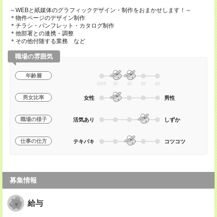
～WEBと紙媒体のグラフィックデザイン・制作をおまかせします！～
＊物件ページのデザイン制作
＊チラシ・パンフレット・カタログ制作
＊他部署との連携・調整
＊その他付随する業務 など
職場の雰囲気
年齢層
20代
30
40
50
60
男女比率
女性
男性
職場の様子
活気あり
しずか
仕事の仕方
テキパキ
コツコツ
募集情報
給与