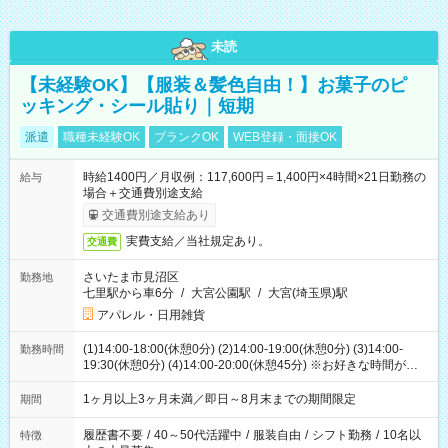
未読
【未経験OK】【服装＆髪色自由！】お菓子のピ
ッキング・シール貼り｜短期
派遣
職種未経験OK
ブランクOK
WEB登録・面接OK
時給1400円／月収例：117,600円＝1,400円×4時間×21日勤務の
給与
場合＋交通費別途支給
交通費別途支給あり
実費支給／当社規定あり。
交通費
さいたま市見沼区
勤務地
七里駅から車6分
/
大宮公園駅
/
大宮(埼玉県)駅
アパレル・日用雑貨
(1)14:00-18:00(休憩0分) (2)14:00-19:00(休憩0分) (3)14:00-
勤務時間
19:30(休憩0分) (4)14:00-20:00(休憩45分) ※お好きな時間が選べ
ます
1ヶ月以上3ヶ月未満／即日～8月末までの期間限定
期間
履歴書不要
/
40～50代活躍中
/
服装自由
/
シフト勤務
/
10名以
特徴