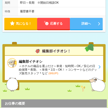
05:00～07:15
即日～長期 ※開始日相談OK
期間
履歴書不要
特徴
気になる！
応募する
詳細へ
編集部イチオシ
＜ホテルの備品を運ぶだけ＞単発・短時間～OK／安心の日
給保障＊夜勤、＜単発＊1日～OK！＞コンサートなどのグッ
ズ販売スタッフ＊など
(8/6UP!)
お仕事の概要