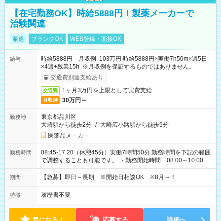
【在宅勤務OK】時給5888円！製薬メーカーで
治験関連
派遣
ブランクOK
WEB登録・面接OK
時給5888円 月収例 103万円 時給5888円×実働7h50m×週5日
給与
×4週+残業15h ※月収例を保証するものではありません。
交通費別途支給あり
1ヶ月3万円を上限として実費支給
交通費
30万円～
月収例
東京都品川区
勤務地
大崎駅から徒歩2分
/
大崎広小路駅から徒歩9分
医薬品メ－カ－
08:45-17:20（休憩45分）実働7時間50分 勤務時間を下記の範囲
勤務時間
で調整することも可能です。 ・勤務開始時間 08:00～10:00 ・
勤務終了時間 17:00～19:00 ・実働 06:15～08:00
【急募】即日～長期 ※開始日相談OK ※8月～！
期間
履歴書不要
特徴
気になる！
応募する
詳細へ