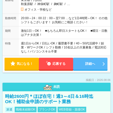
東京都千代田区
勤務地
秋葉原駅
/
神保町駅
/
麹町駅
/
…
オフィス・学校など
20:00～24：00 22：00～翌7:00 …など1日4時間～OK！ その他
勤務時間
シフトもございます！ お気軽にご相談ください！
激短1日～OK！ ■もちろん即日スタートもOK！ ■曜日・日数
期間
はアナタ次第！
週1日からOK
/
日払いOK
/
履歴書不要
/
40～50代活躍中
/
副
特徴
業・WワークOK
/
シフト勤務
/
10名以上の大量募集
/
電話対応
なし
/
パソコンスキル不要
気になる！
応募する
詳細へ
掲載日：2026.08.06
未読
時給2600円＊ほぼ在宅！週3～4日＆16時迄
OK！補助金申請のサポート業務
派遣
職種未経験OK
ブランクOK
WEB登録・面接OK