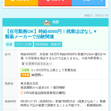
掲載日：2026.07.30
未読
【在宅勤務OK】時給4000円！残業ほぼなし▼
製薬メーカーで治験関連
派遣
ブランクOK
WEB登録・面接OK
時給4000円 月収例 58万円 時給4000円×実働7h15m×週5日×4
給与
週 ※月収例を保証するものではありません。※給与即受取りサ
ービス利用可（利用条件有）
交通費別途支給あり
1ヶ月3万円を上限として実費支給
交通費
30万円～
月収例
東京都文京区
勤務地
後楽園駅から徒歩1分
/
飯田橋駅
CRO(医薬品開発業務受託機関)
09:00-17:15（休憩60分）実働7時間15分（残業少なめ！） 勤務
勤務時間
時間を下記の範囲で調整することも可能です。 ・勤務開始時
間 09:00～10:00 ・勤務終了時間 16:00～17:15 ・実働