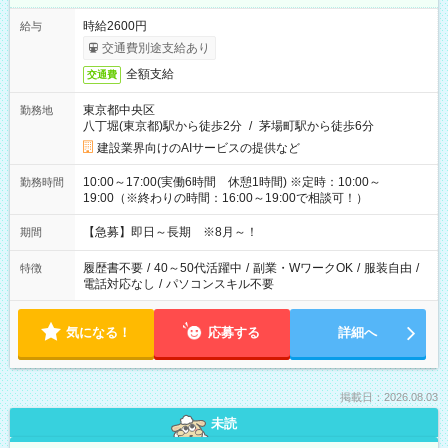
時給2600円
給与
交通費別途支給あり
全額支給
交通費
東京都中央区
勤務地
八丁堀(東京都)駅から徒歩2分
/
茅場町駅から徒歩6分
建設業界向けのAIサービスの提供など
10:00～17:00(実働6時間 休憩1時間) ※定時：10:00～
勤務時間
19:00（※終わりの時間：16:00～19:00で相談可！）
【急募】即日～長期 ※8月～！
期間
履歴書不要
/
40～50代活躍中
/
副業・WワークOK
/
服装自由
/
特徴
電話対応なし
/
パソコンスキル不要
気になる！
応募する
詳細へ
掲載日：2026.08.03
未読