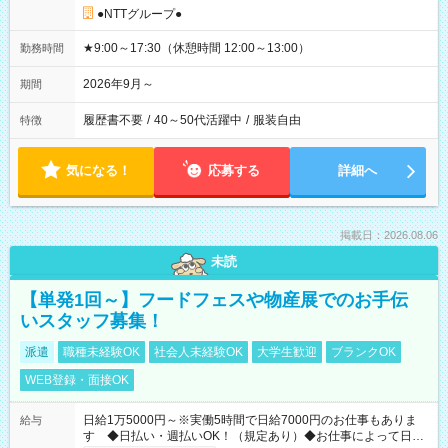
●NTTグループ●
★9:00～17:30（休憩時間 12:00～13:00）
勤務時間
2026年9月～
期間
履歴書不要
/
40～50代活躍中
/
服装自由
特徴
気になる！
応募する
詳細へ
掲載日：2026.08.06
未読
【単発1回～】フードフェスや物産展でのお手伝
いスタッフ募集！
派遣
職種未経験OK
社会人未経験OK
大学生歓迎
ブランクOK
WEB登録・面接OK
日給1万5000円～※実働5時間で日給7000円のお仕事もありま
給与
す ◆日払い・週払いOK！（規定あり）◆お仕事によって日給