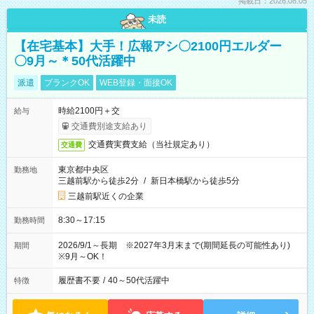
掲載日：2026.08.05
未読
【在宅基本】大手！広報アシ〇2100円エルダー
〇9月～＊50代活躍中
派遣
ブランクOK
WEB登録・面接OK
時給2100円＋交
給与
交通費別途支給あり
交通費実費支給（当社規定あり）
交通費
東京都中央区
勤務地
三越前駅から徒歩2分
/
新日本橋駅から徒歩5分
三越前駅近くの企業
8:30～17:15
勤務時間
2026/9/1～長期 ※2027年3月末まで(期間延長の可能性あり)
期間
※9月～OK！
履歴書不要
/
40～50代活躍中
特徴