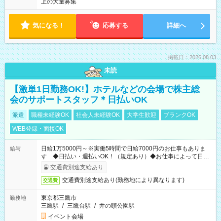
上の大量募集
気になる！
応募する
詳細へ
掲載日：2026.08.03
未読
【激単1日勤務OK!】ホテルなどの会場で株主総
会のサポートスタッフ＊日払いOK
派遣
職種未経験OK
社会人未経験OK
大学生歓迎
ブランクOK
WEB登録・面接OK
日給1万5000円～※実働5時間で日給7000円のお仕事もありま
給与
す ◆日払い・週払いOK！（規定あり）◆お仕事によって日給
も異なります
交通費別途支給あり
交通費別途支給あり(勤務地により異なります)
交通費
東京都三鷹市
勤務地
三鷹駅
/
三鷹台駅
/
井の頭公園駅
イベント会場