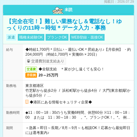
掲載日：2026.07.29
未読
【完全在宅！】難しい業務なし＆電話なし！ゆ
っくりの11時～時短＊データ入力・事務
派遣
職種未経験OK
ブランクOK
WEB登録・面接OK
◆時給1,700円＊日払い・週払いOK＊昇給あり♪【月収例】 ・約
給与
204,000円 （時給1,700円 × 実働6h × 20日）
交通費別途支給あり
◆全額支給 ＊家が少し遠くても安心！
交通費
20～25万円
月収例
東京都港区
勤務地
竹芝駅から徒歩2分
/
浜松町駅から徒歩4分
/
大門(東京都)駅か
ら徒歩5分
/
…
◆港区にある情報セキュリティ企業◆
◆11：00～18：30のうち実働6時間、休憩60分 ※11：00～18：
勤務時間
00 または 11：30～18：30 。*。ブランクOK！。*。 例え
ば前職が、 在宅/財団法人/事務/コールセンター/受付/販売/カフェ
スタッフ スイーツ販売/ホテルフロント/化粧品販売/など 様々な
＜急募＞即日～長期／8月～9月～も相談OK！応募から最短即日
期間
業界から入社して活躍されています♪
には選考案内♪