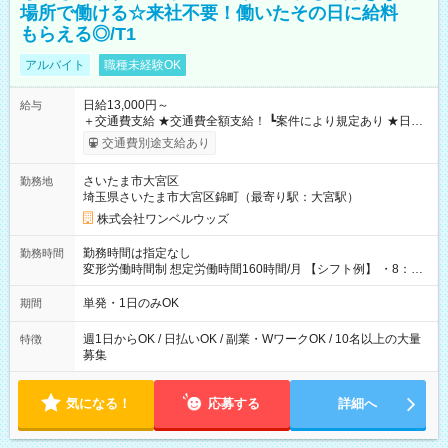
場所で働ける☆来社不要！働いたその日に給料
もらえる◎/T1
アルバイト
職種未経験OK
日給13,000円～
給与
＋交通費支給 ★交通費全額支給！ ┗案件により規定あり ★日払
いOK！（規定あり） ┗働いたその日に現金GET♪ お仕事後はコ
交通費別途支給あり
ンビニATMから 日払い分を引き落とせます！ 【試用期間】試
用期間なし
さいたま市大宮区
勤務地
埼玉県さいたま市大宮区錦町（最寄り駅：大宮駅）
株式会社ワンベルウッズ
勤務時間は指定なし
勤務時間
変形労働時間制 想定労働時間160時間/月 【シフト例】 ・8：00
～21：00
単発・1日のみOK
期間
週1日からOK / 日払いOK / 副業・WワークOK / 10名以上の大量
特徴
募集
気になる！
応募する
詳細へ