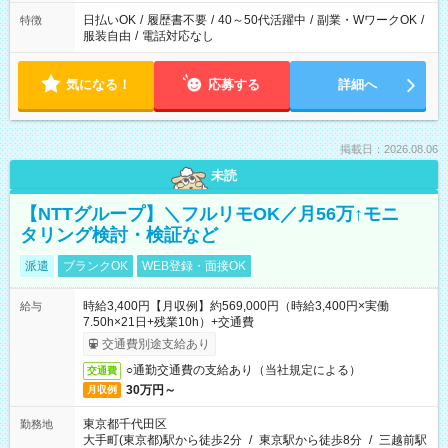
日払いOK
/
履歴書不要
/
40～50代活躍中
/
副業・WワークOK
/
特徴
服装自由
/
電話対応なし
気になる！
応募する
詳細へ
掲載日：2026.08.06
未読
【NTTグループ】＼フルリモOK／月56万↑モニ
タリング検討・検証など
派遣
ブランクOK
WEB登録・面接OK
時給3,400円【月収例】約569,000円（時給3,400円×実働
給与
7.50h×21日+残業10h）+交通費
交通費別途支給あり
○通勤交通費の支給あり（当社規定による）
交通費
30万円～
月収例
東京都千代田区
勤務地
大手町(東京都)駅から徒歩2分
/
東京駅から徒歩8分
/
三越前駅