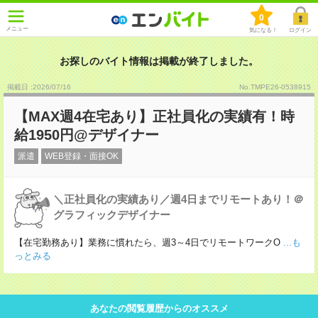
0
メニュー
気になる！
ログイン
お探しのバイト情報は掲載が終了しました。
掲載日 :2026
/
07
/
16
No.TMPE26-0538915
【MAX週4在宅あり】正社員化の実績有！時
給1950円@デザイナー
派遣
WEB登録・面接OK
＼正社員化の実績あり／週4日までリモートあり！＠
グラフィックデザイナー
【在宅勤務あり】業務に慣れたら、週3～4日でリモートワークO
...も
っとみる
あなたの閲覧履歴からのオススメ