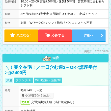
10:00～20:00 実働7.5時間／休憩1.5時間 営業時間に合わせた
勤務時間
シフト制
3か月程度の短期予定 ※開始日はお気軽にご相談ください
期間
副業・WワークOK
/
シフト勤務
/
パソコンスキル不要
特徴
気になる！
応募する
詳細へ
掲載日：2026.08.06
未読
＼！完全在宅！／土日含む週2～OK<講座受付
>@2400円
派遣
ブランクOK
WEB登録・面接OK
時給2400円＋交
給与
交通費別途支給あり
交通費実費支給（当社規定あり）
交通費