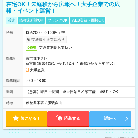
在宅OK！未経験から広報へ！大手企業での広
報・イベント運営！
派遣
職種未経験OK
ブランクOK
WEB登録・面接OK
時給2000～2100円＋交
給与
交通費別途支給あり
交通費別途お支払い
交通費
東京都中央区
勤務地
新富町(東京都)駅から徒歩2分
/
東銀座駅から徒歩5分
大手企業
9:30～18:00
勤務時間
【急募】即日～長期 ※☆開始日相談可能 ※8月～OK！
期間
履歴書不要
/
服装自由
特徴
気になる！
応募する
詳細へ