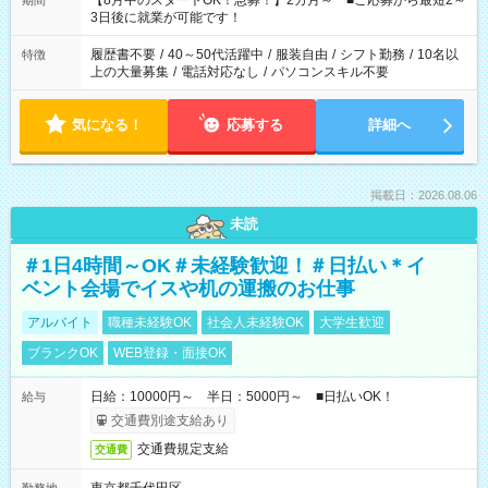
【8月中のスタートOK！急募！】2カ月～ ■ご応募から最短2～
期間
ね。 ※Wワーク希望の方へ 今ご覧のお仕事で希望する勤務時間
3日後に就業が可能です！
と、もう1つのお仕事の勤務時間。 合計で週40時間を超える場
合は応募できません。
履歴書不要
/
40～50代活躍中
/
服装自由
/
シフト勤務
/
10名以
特徴
上の大量募集
/
電話対応なし
/
パソコンスキル不要
気になる！
応募する
詳細へ
掲載日：2026.08.06
未読
＃1日4時間～OK＃未経験歓迎！＃日払い＊イ
ベント会場でイスや机の運搬のお仕事
アルバイト
職種未経験OK
社会人未経験OK
大学生歓迎
ブランクOK
WEB登録・面接OK
日給：10000円～ 半日：5000円～ ■日払いOK！
給与
交通費別途支給あり
交通費規定支給
交通費