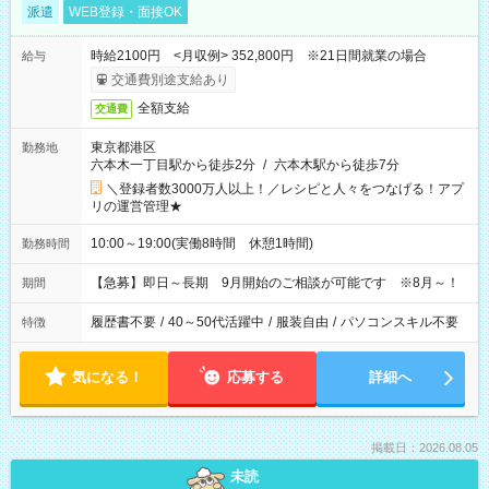
派遣
WEB登録・面接OK
時給2100円 <月収例> 352,800円 ※21日間就業の場合
給与
交通費別途支給あり
全額支給
交通費
東京都港区
勤務地
六本木一丁目駅から徒歩2分
/
六本木駅から徒歩7分
＼登録者数3000万人以上！／レシピと人々をつなげる！アプ
リの運営管理★
10:00～19:00(実働8時間 休憩1時間)
勤務時間
【急募】即日～長期 9月開始のご相談が可能です ※8月～！
期間
履歴書不要
/
40～50代活躍中
/
服装自由
/
パソコンスキル不要
特徴
気になる！
応募する
詳細へ
掲載日：2026.08.05
未読