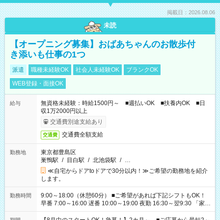
掲載日：2026.08.06
未読
【オープニング募集】おばあちゃんのお散歩付
き添いも仕事の1つ
派遣
職種未経験OK
社会人未経験OK
ブランクOK
WEB登録・面接OK
無資格未経験：時給1500円～ ■週払いOK ■扶養内OK ■日
給与
収1万2000円以上
交通費別途支給あり
交通費全額支給
交通費
東京都豊島区
勤務地
巣鴨駅
/
目白駅
/
北池袋駅
/
…
≪自宅からドアtoドアで30分以内！≫ご希望の勤務地を紹介
します。
9:00～18:00（休憩60分） ■ご希望があれば下記シフトもOK！
勤務時間
早番 7:00～16:00 遅番 10:00～19:00 夜勤 16:30～翌9:30 「家族
と休みを合わせたい」 「余裕を持って夕飯の準備がしたい」
「できれば残業はしたくない」 など、ご希望を教えてください