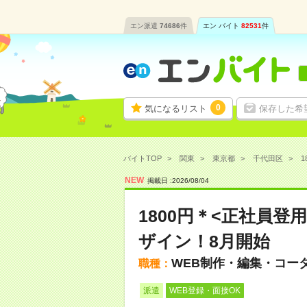
エン派遣
74686
件
エン バイト
82531
件
0
気になるリスト
保存した希
バイトTOP
関東
東京都
千代田区
1
NEW
掲載日 :
2026
/
08
/
04
1800円＊<正社員登
ザイン！8月開始
WEB制作・編集・コー
職種：
派遣
WEB登録・面接OK