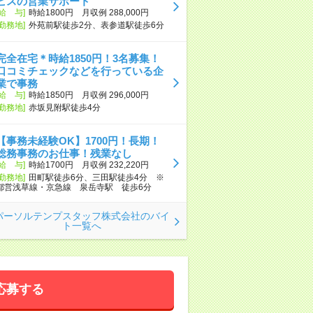
ビスの営業サポート
[給 与]
時給1800円 月収例 288,000円
[勤務地]
外苑前駅徒歩2分、表参道駅徒歩6分
完全在宅＊時給1850円！3名募集！
口コミチェックなどを行っている企
業で事務
[給 与]
時給1850円 月収例 296,000円
[勤務地]
赤坂見附駅徒歩4分
【事務未経験OK】1700円！長期！
総務事務のお仕事！残業なし
[給 与]
時給1700円 月収例 232,220円
[勤務地]
田町駅徒歩6分、三田駅徒歩4分 ※
都営浅草線・京急線 泉岳寺駅 徒歩6分
パーソルテンプスタッフ株式会社のバイ
ト一覧へ
応募する