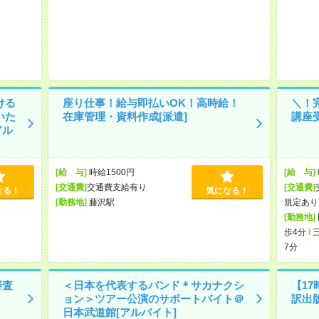
ける
座り仕事！給与即払いOK！高時給！
＼！
いた
在庫管理・資料作成[派遣]
講座受
アル
[給 与]
時給1500円
[給 与]
[交通費]
交通費支給有り
[交通費]
なる！
気になる！
[勤務地]
藤沢駅
規定あり
[勤務地]
歩4分
/
7分
審査
＜日本を代表するバンド＊サカナクシ
【17
ョン＞ツアー公演のサポートバイト＠
訳出
日本武道館[アルバイト]