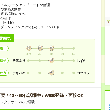
トへのデータアップロードや整理
及び動画の制作
等 印刷物の制作
用の制作
稿用の制作
、ブランディングに関わるデザイン制作
雰囲気
層
20代
30
40
50
60
様子
活気あり
しずか
仕方
テキパキ
コツコツ
 / 40～50代活躍中 / WEB登録・面接OK
ィックデザインのご経験