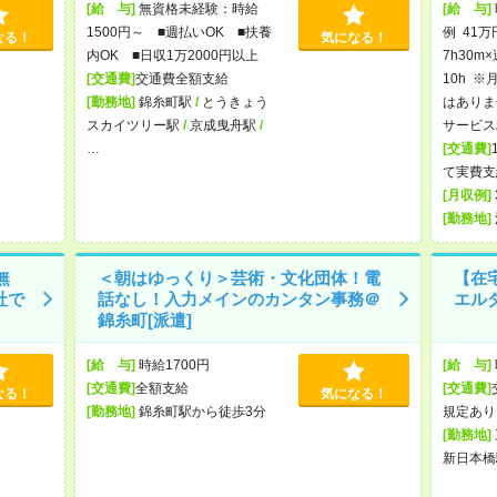
[給 与]
無資格未経験：時給
[給 与]
1500円～ ■週払いOK ■扶養
例 41万
なる！
気になる！
内OK ■日収1万2000円以上
7h30m
[交通費]
交通費全額支給
10h 
[勤務地]
錦糸町駅
/
とうきょう
はありま
スカイツリー駅
/
京成曳舟駅
/
サービス
…
[交通費]
て実費支
[月収例]
[勤務地]
無
＜朝はゆっくり＞芸術・文化団体！電
【在
社で
話なし！入力メインのカンタン事務＠
エルダ
錦糸町[派遣]
[給 与]
時給1700円
[給 与]
[交通費]
全額支給
[交通費]
なる！
気になる！
[勤務地]
錦糸町駅から徒歩3分
規定あり
[勤務地]
新日本橋