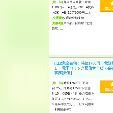
[給 与]
無資格未経験：時給
1500円～ ■週払いOK ■扶養
気に
内OK ■日収1万2000円以上
[交通費]
交通費全額支給
[勤務地]
巣鴨駅
/
目白駅
/
北池
袋駅
/
…
ほぼ完全在宅！時給1750円！電話
し！電子コミック配信サービス会
事務[派遣]
[給 与]
時給1750円 月収
例 25万円 時給1750円×実働
気に
7h15m×週5日×4週 ※月収例を
保証するものではありません。
※給与即受取りサービス利用可
（利用条件有）