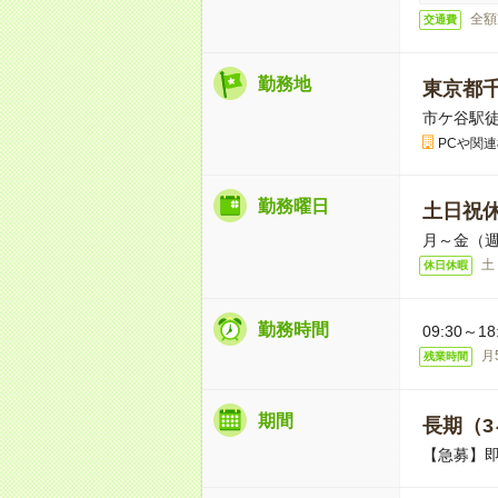
全額
交通費
勤務地
東京都
市ケ谷駅徒
PCや関
勤務曜日
土日祝
月～金（
土
休日休暇
勤務時間
09:30～
月
残業時間
期間
長期（3
【急募】即