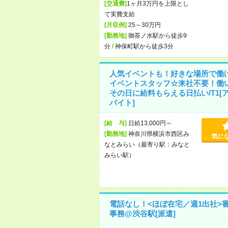
[交通費]
1ヶ月3万円を上限とし
て実費支給
[月収例]
25～30万円
[勤務地]
御茶ノ水駅から徒歩9
分
/
神保町駅から徒歩3分
人気イベントも！好きな場所で働
イベントスタッフ☆来社不要！働
その日に給料もらえる日払い/T1[
バイト]
[給 与]
日給13,000円～
[勤務地]
神奈川県横浜市西区み
気に
なとみらい（最寄り駅：みなと
みらい駅）
電話なし！<ほぼ在宅／週1出社>
事務@渋谷駅[派遣]