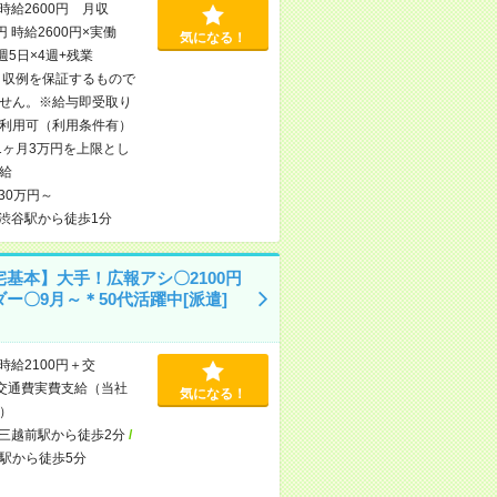
時給2600円 月収
円 時給2600円×実働
気になる！
×週5日×4週+残業
※月収例を保証するもので
せん。※給与即受取り
利用可（利用条件有）
1ヶ月3万円を上限とし
給
30万円～
渋谷駅から徒歩1分
宅基本】大手！広報アシ〇2100円
ー〇9月～＊50代活躍中[派遣]
時給2100円＋交
交通費実費支給（当社
気になる！
）
三越前駅から徒歩2分
/
駅から徒歩5分