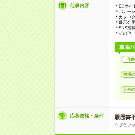
仕事内容
＊ECサイ
＊バナー
＊カタログ
＊展示会
＊SNS投
＊その他
職場の
年齢
職場の
仕事の
応募資格・条件
履歴書不要
◇グラフ