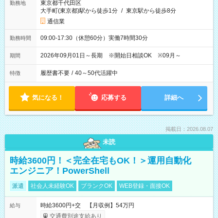
東京都千代田区
勤務地
大手町(東京都)駅から徒歩1分
/
東京駅から徒歩8分
通信業
09:00-17:30（休憩60分）実働7時間30分
勤務時間
2026年09月01日～長期 ※開始日相談OK ※09月～
期間
履歴書不要
/
40～50代活躍中
特徴
気になる！
応募する
詳細へ
掲載日：2026.08.07
未読
時給3600円！＜完全在宅もOK！＞運用自動化
エンジニア！PowerShell
派遣
社会人未経験OK
ブランクOK
WEB登録・面接OK
時給3600円+交 【月収例】54万円
給与
交通費別途支給あり