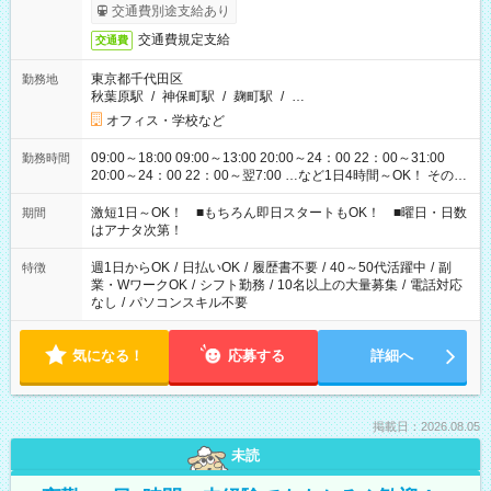
交通費別途支給あり
交通費規定支給
交通費
東京都千代田区
勤務地
秋葉原駅
/
神保町駅
/
麹町駅
/
…
オフィス・学校など
09:00～18:00 09:00～13:00 20:00～24：00 22：00～31:00
勤務時間
20:00～24：00 22：00～翌7:00 …など1日4時間～OK！ その他
シフトもございます！ お気軽にご相談ください！
激短1日～OK！ ■もちろん即日スタートもOK！ ■曜日・日数
期間
はアナタ次第！
週1日からOK
/
日払いOK
/
履歴書不要
/
40～50代活躍中
/
副
特徴
業・WワークOK
/
シフト勤務
/
10名以上の大量募集
/
電話対応
なし
/
パソコンスキル不要
気になる！
応募する
詳細へ
掲載日：2026.08.05
未読