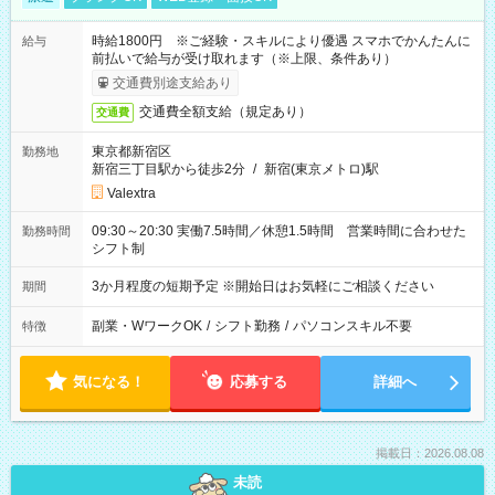
時給1800円 ※ご経験・スキルにより優遇 スマホでかんたんに
給与
前払いで給与が受け取れます（※上限、条件あり）
交通費別途支給あり
交通費全額支給（規定あり）
交通費
東京都新宿区
勤務地
新宿三丁目駅から徒歩2分
/
新宿(東京メトロ)駅
Valextra
09:30～20:30 実働7.5時間／休憩1.5時間 営業時間に合わせた
勤務時間
シフト制
3か月程度の短期予定 ※開始日はお気軽にご相談ください
期間
副業・WワークOK
/
シフト勤務
/
パソコンスキル不要
特徴
気になる！
応募する
詳細へ
掲載日：2026.08.08
未読