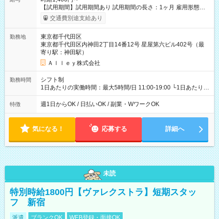
【試用期間】試用期間あり 試用期間の長さ：1ヶ月 雇用形態、
給与は本採用時と同じです。
交通費別途支給あり
東京都千代田区
勤務地
東京都千代田区内神田2丁目14番12号 星屋第六ビル402号（最
寄り駅：神田駅）
Ａｌｌｅｙ株式会社
シフト制
勤務時間
1日あたりの実働時間：最大5時間/日 11:00-19:00 └1日あたりの
実働時間：1-5時間 └上記の時間帯内であれば、いつでも勤務可
能！ └平日・土曜日の中で、お好きな曜日でご勤務いただけま
週1日からOK / 日払いOK / 副業・WワークOK
特徴
す！ 【シフト例】 ・11:00～14:00 ・16:30～19:00 ・13:00～
18:00 などのように、自由な働き方が可能なお仕事です！
気になる！
応募する
詳細へ
未読
特別時給1800円【ヴァレクストラ】短期スタッ
フ 新宿
派遣
ブランクOK
WEB登録・面接OK