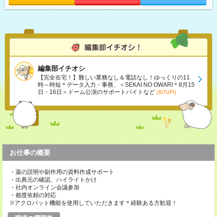
編集部イチオシ
【完全在宅！】難しい業務なし＆電話なし！ゆっくりの11
時～時短＊データ入力・事務、＜SEKAI NO OWARI＊8月15
日・16日＞ドーム公演のサポートバイトなど
(8/7UP!)
お仕事の概要
・薬の説明や副作用の資料作成サポート
・出典元の確認、ハイライトかけ
・社内オンライン会議参加
・都度依頼の対応
※アクロバット機能を使用していただきます＊経験ある方歓迎！