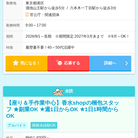
東京都港区
勤務地
溜池山王駅から徒歩5分
/
六本木一丁目駅から徒歩3分
官公庁・関連団体
9:00～17:00
勤務時間
2026/9/1～長期 ※期間限定:2027年3月末まで ※9月～OK！
期間
履歴書不要
/
40～50代活躍中
特徴
気になる！
応募する
詳細へ
未読
【座り＆手作業中心】香水shopの梱包スタッ
フ ★副業OK ★週1日からOK ★1日1時間から
OK
アルバイト
職種未経験OK
時給1,400円～
給与