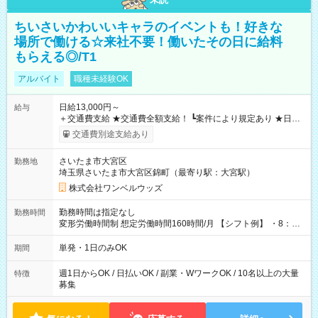
ちいさいかわいいキャラのイベントも！好きな
場所で働ける☆来社不要！働いたその日に給料
もらえる◎/T1
アルバイト
職種未経験OK
日給13,000円～
給与
＋交通費支給 ★交通費全額支給！ ┗案件により規定あり ★日払
いOK！（規定あり） ┗働いたその日に現金GET♪ お仕事後はコ
交通費別途支給あり
ンビニATMから 日払い分を引き落とせます！ 【試用期間】試
用期間なし
さいたま市大宮区
勤務地
埼玉県さいたま市大宮区錦町（最寄り駅：大宮駅）
株式会社ワンベルウッズ
勤務時間は指定なし
勤務時間
変形労働時間制 想定労働時間160時間/月 【シフト例】 ・8：00
～21：00
単発・1日のみOK
期間
週1日からOK / 日払いOK / 副業・WワークOK / 10名以上の大量
特徴
募集