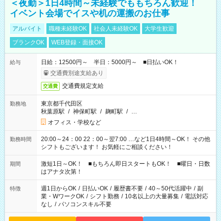
＜夜勤＞1日4時間～未経験でももちろん歓迎！
イベント会場でイスや机の運搬のお仕事
アルバイト
職種未経験OK
社会人未経験OK
大学生歓迎
ブランクOK
WEB登録・面接OK
日給：12500円～ 半日：5000円～ ■日払いOK！
給与
交通費別途支給あり
交通費規定支給
交通費
東京都千代田区
勤務地
秋葉原駅
/
神保町駅
/
麹町駅
/
…
オフィス・学校など
20:00～24：00 22：00～翌7:00 …など1日4時間～OK！ その他
勤務時間
シフトもございます！ お気軽にご相談ください！
激短1日～OK！ ■もちろん即日スタートもOK！ ■曜日・日数
期間
はアナタ次第！
週1日からOK
/
日払いOK
/
履歴書不要
/
40～50代活躍中
/
副
特徴
業・WワークOK
/
シフト勤務
/
10名以上の大量募集
/
電話対応
なし
/
パソコンスキル不要