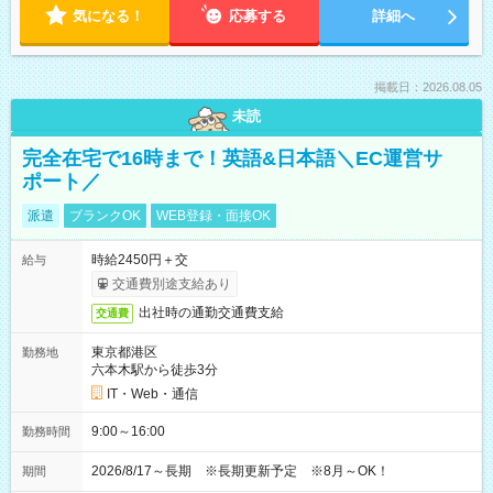
気になる！
応募する
詳細へ
掲載日：2026.08.05
未読
完全在宅で16時まで！英語&日本語＼EC運営サ
ポート／
派遣
ブランクOK
WEB登録・面接OK
時給2450円＋交
給与
交通費別途支給あり
出社時の通勤交通費支給
交通費
東京都港区
勤務地
六本木駅から徒歩3分
IT・Web・通信
9:00～16:00
勤務時間
2026/8/17～長期 ※長期更新予定 ※8月～OK！
期間