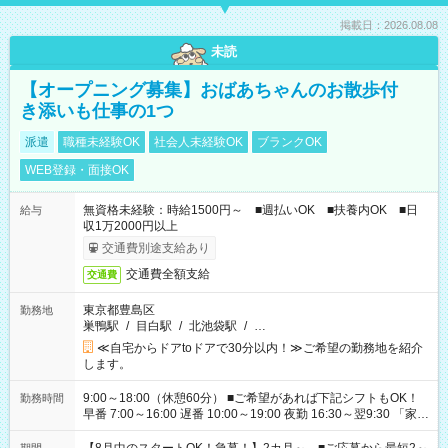
掲載日：2026.08.08
未読
【オープニング募集】おばあちゃんのお散歩付
き添いも仕事の1つ
派遣
職種未経験OK
社会人未経験OK
ブランクOK
WEB登録・面接OK
無資格未経験：時給1500円～ ■週払いOK ■扶養内OK ■日
給与
収1万2000円以上
交通費別途支給あり
交通費全額支給
交通費
東京都豊島区
勤務地
巣鴨駅
/
目白駅
/
北池袋駅
/
…
≪自宅からドアtoドアで30分以内！≫ご希望の勤務地を紹介
します。
9:00～18:00（休憩60分） ■ご希望があれば下記シフトもOK！
勤務時間
早番 7:00～16:00 遅番 10:00～19:00 夜勤 16:30～翌9:30 「家族
と休みを合わせたい」 「余裕を持って夕飯の準備がしたい」
「できれば残業はしたくない」 など、ご希望を教えてください