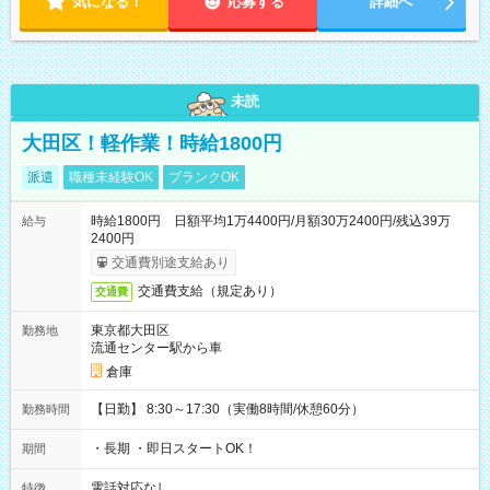
気になる！
応募する
詳細へ
未読
大田区！軽作業！時給1800円
派遣
職種未経験OK
ブランクOK
時給1800円 日額平均1万4400円/月額30万2400円/残込39万
給与
2400円
交通費別途支給あり
交通費支給（規定あり）
交通費
東京都大田区
勤務地
流通センター駅から車
倉庫
【日勤】 8:30～17:30（実働8時間/休憩60分）
勤務時間
・長期 ・即日スタートOK！
期間
電話対応なし
特徴