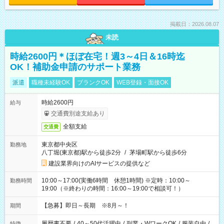
掲載日：2026.08.07
未読
時給2600円＊ほぼ在宅！週3～4日＆16時迄
OK！補助金申請のサポート業務
派遣
職種未経験OK
ブランクOK
WEB登録・面接OK
時給2600円
給与
交通費別途支給あり
全額支給
交通費
東京都中央区
勤務地
八丁堀(東京都)駅から徒歩2分
/
茅場町駅から徒歩6分
建設業界向けのAIサービスの提供など
10:00～17:00(実働6時間 休憩1時間) ※定時：10:00～
勤務時間
19:00（※終わりの時間：16:00～19:00で相談可！）
【急募】即日～長期 ※8月～！
期間
履歴書不要
/
40～50代活躍中
/
副業・WワークOK
/
服装自由
/
特徴