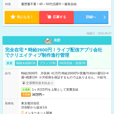
履歴書不要
/
40～50代活躍中
/
服装自由
特徴
気になる！
応募する
詳細へ
掲載日：2026.08.07
未読
完全在宅＊時給2600円！ライブ配信アプリ会社
でクリエイティブ制作進行管理
派遣
職種未経験OK
ブランクOK
WEB登録・面接OK
時給2600円 月収例 41万円 時給2600円×実働7h30m×週5日×4
給与
週+残業10h ※月収例を保証するものではありません。※給与即
受取りサービス利用可（利用条件有）
交通費別途支給あり
1ヶ月3万円を上限として実費支給
交通費
30万円～
月収例
東京都渋谷区
勤務地
渋谷駅から徒歩1分
インターネット関連