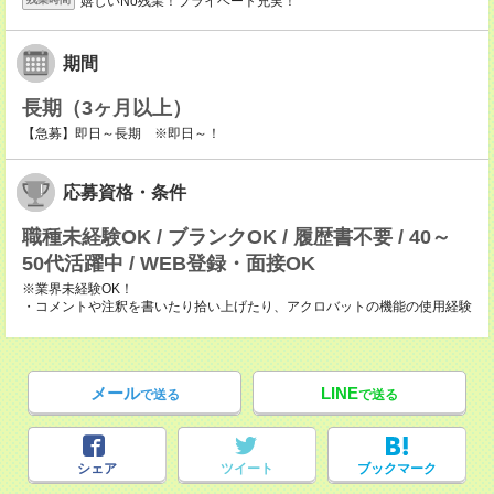
嬉しいNo残業！プライベート充実！
期間
長期（3ヶ月以上）
【急募】即日～長期 ※即日～！
応募資格・条件
職種未経験OK / ブランクOK / 履歴書不要 / 40～
50代活躍中 / WEB登録・面接OK
※業界未経験OK！
・コメントや注釈を書いたり拾い上げたり、アクロバットの機能の使用経験
メール
LINE
で送る
で送る
シェア
ツイート
ブックマーク