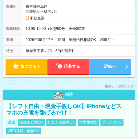
東京都豊島区
勤務地
池袋駅から徒歩5分
不動産業
10:00-19:00（休憩60分）実働8時間
勤務時間
2026年08月17日～長期 ※開始日相談OK ※08月～
期間
履歴書不要
/
40～50代活躍中
特徴
気になる！
応募する
詳細へ
掲載日：2026.08.07
未読
【シフト自由・現金手渡しOK】iPhoneなどス
マホの充電を繋げるだけ！
派遣
職種未経験OK
社会人未経験OK
大学生歓迎
ブランクOK
WEB登録・面接OK