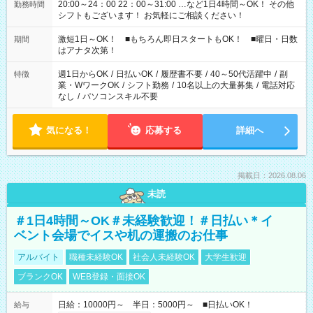
20:00～24：00 22：00～31:00 …など1日4時間～OK！ その他
勤務時間
シフトもございます！ お気軽にご相談ください！
激短1日～OK！ ■もちろん即日スタートもOK！ ■曜日・日数
期間
はアナタ次第！
週1日からOK
/
日払いOK
/
履歴書不要
/
40～50代活躍中
/
副
特徴
業・WワークOK
/
シフト勤務
/
10名以上の大量募集
/
電話対応
なし
/
パソコンスキル不要
気になる！
応募する
詳細へ
掲載日：2026.08.06
未読
＃1日4時間～OK＃未経験歓迎！＃日払い＊イ
ベント会場でイスや机の運搬のお仕事
アルバイト
職種未経験OK
社会人未経験OK
大学生歓迎
ブランクOK
WEB登録・面接OK
日給：10000円～ 半日：5000円～ ■日払いOK！
給与