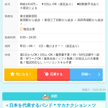
時給1414円～ ▼日払いOK（規定あり） ■初勤務手当あり
給与
※規定による
東京都新宿区
勤務地
新宿駅から徒歩
/
新宿三丁目駅から徒歩
/
高田馬場駅から徒歩
/
…
物流企業
9:00～18:00
勤務時間
即日～OK！ 1日～働けます＾＾（規定あり）
期間
週1日からOK
/
日払いOK
/
履歴書不要
/
40～50代活躍中
/
副
特徴
業・WワークOK
/
服装自由
/
シフト勤務
/
10名以上の大量募
集
/
電話対応なし
/
パソコンスキル不要
気になる！
応募する
詳細へ
掲載日：2026.08.03
未読
＜日本を代表するバンド＊サカナクション＞ツ