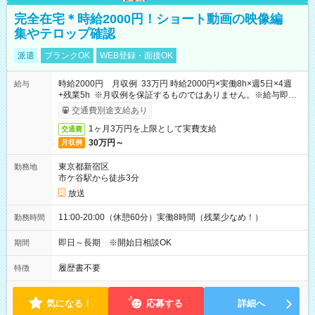
完全在宅＊時給2000円！ショート動画の映像編
集やテロップ確認
派遣
ブランクOK
WEB登録・面接OK
時給2000円 月収例 33万円 時給2000円×実働8h×週5日×4週
給与
+残業5h ※月収例を保証するものではありません。※給与即受
取りサービス利用可（利用条件有）
交通費別途支給あり
1ヶ月3万円を上限として実費支給
交通費
30万円～
月収例
東京都新宿区
勤務地
市ケ谷駅から徒歩3分
放送
11:00-20:00（休憩60分）実働8時間（残業少なめ！）
勤務時間
即日～長期 ※開始日相談OK
期間
履歴書不要
特徴
気になる！
応募する
詳細へ