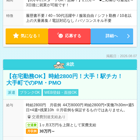
【8月中のスタートOK！急募！】2カ月～ ■ご応募から最短2～
期間
ね。 ※Wワーク希望の方へ 今ご覧のお仕事で希望する勤務時間
3日後に就業が可能です！
と、もう1つのお仕事の勤務時間。 合計で週40時間を超える場
合は応募できません。
履歴書不要
/
40～50代活躍中
/
服装自由
/
シフト勤務
/
10名以
特徴
上の大量募集
/
電話対応なし
/
パソコンスキル不要
気になる！
応募する
詳細へ
掲載日：2026.08.07
未読
【在宅勤務OK】時給2800円！大手！駅チカ！
大手町でのPM・PMO
派遣
ブランクOK
WEB登録・面接OK
時給2800円 月収例 44万8000円 時給2800円×実働7h30m×週5
給与
日×4週+残業10h ※月収例を保証するものではありません。
交通費別途支給あり
1ヶ月3万円を上限として実費支給
交通費
30万円～
月収例