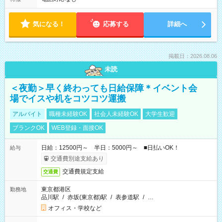
気になる！
応募する
詳細へ
掲載日：2026.08.06
未読
＜夜勤＞早く終わっても日給保障＊イベント会
場でイスや机をコツコツ運搬
アルバイト
職種未経験OK
社会人未経験OK
大学生歓迎
ブランクOK
WEB登録・面接OK
日給：12500円～ 半日：5000円～ ■日払いOK！
給与
交通費別途支給あり
交通費規定支給
交通費
東京都港区
勤務地
品川駅
/
赤坂(東京都)駅
/
表参道駅
/
…
オフィス・学校など