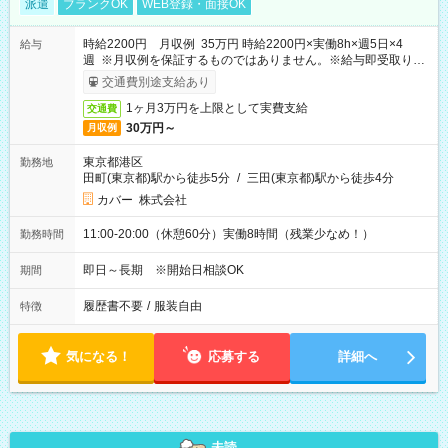
派遣
ブランクOK
WEB登録・面接OK
時給2200円 月収例 35万円 時給2200円×実働8h×週5日×4
給与
週 ※月収例を保証するものではありません。※給与即受取りサ
ービス利用可（利用条件有）
交通費別途支給あり
1ヶ月3万円を上限として実費支給
交通費
30万円～
月収例
東京都港区
勤務地
田町(東京都)駅から徒歩5分
/
三田(東京都)駅から徒歩4分
カバー 株式会社
11:00-20:00（休憩60分）実働8時間（残業少なめ！）
勤務時間
即日～長期 ※開始日相談OK
期間
履歴書不要
/
服装自由
特徴
気になる！
応募する
詳細へ
未読