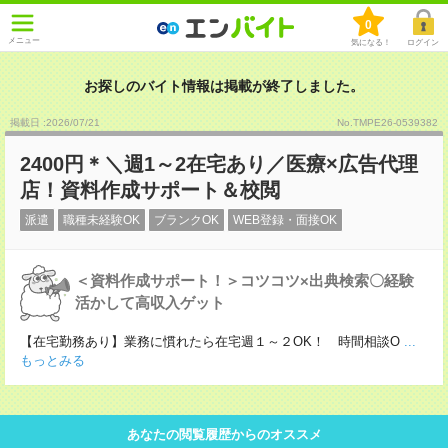
0
メニュー
気になる！
ログイン
お探しのバイト情報は掲載が終了しました。
掲載日 :2026
/
07
/
21
No.TMPE26-0539382
2400円＊＼週1～2在宅あり／医療×広告代理
店！資料作成サポート＆校閲
派遣
職種未経験OK
ブランクOK
WEB登録・面接OK
＜資料作成サポート！＞コツコツ×出典検索〇経験
活かして高収入ゲット
【在宅勤務あり】業務に慣れたら在宅週１～２OK！ 時間相談O
...
もっとみる
あなたの閲覧履歴からのオススメ