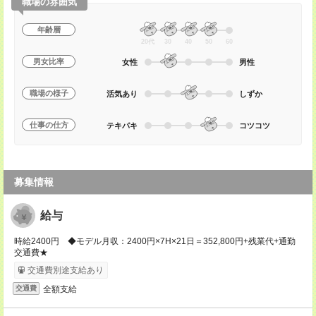
職場の雰囲気
年齢層
20代
30
40
50
60
男女比率
女性
男性
職場の様子
活気あり
しずか
仕事の仕方
テキパキ
コツコツ
募集情報
給与
時給2400円 ◆モデル月収：2400円×7H×21日＝352,800円+残業代+通勤
交通費★
交通費別途支給あり
全額支給
交通費