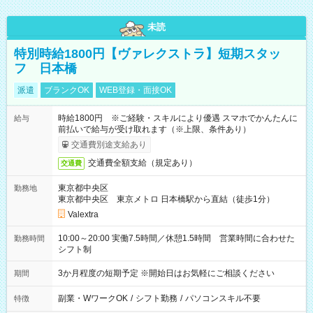
未読
特別時給1800円【ヴァレクストラ】短期スタッ
フ 日本橋
派遣
ブランクOK
WEB登録・面接OK
時給1800円 ※ご経験・スキルにより優遇 スマホでかんたんに
給与
前払いで給与が受け取れます（※上限、条件あり）
交通費別途支給あり
交通費全額支給（規定あり）
交通費
東京都中央区
勤務地
東京都中央区 東京メトロ 日本橋駅から直結（徒歩1分）
Valextra
10:00～20:00 実働7.5時間／休憩1.5時間 営業時間に合わせた
勤務時間
シフト制
3か月程度の短期予定 ※開始日はお気軽にご相談ください
期間
副業・WワークOK
/
シフト勤務
/
パソコンスキル不要
特徴