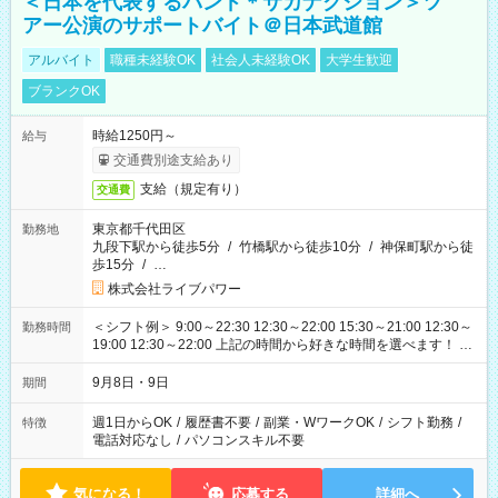
＜日本を代表するバンド＊サカナクション＞ツ
アー公演のサポートバイト＠日本武道館
アルバイト
職種未経験OK
社会人未経験OK
大学生歓迎
ブランクOK
時給1250円～
給与
交通費別途支給あり
支給（規定有り）
交通費
東京都千代田区
勤務地
九段下駅から徒歩5分
/
竹橋駅から徒歩10分
/
神保町駅から徒
歩15分
/
…
株式会社ライブパワー
＜シフト例＞ 9:00～22:30 12:30～22:00 15:30～21:00 12:30～
勤務時間
19:00 12:30～22:00 上記の時間から好きな時間を選べます！ ※
時間は変更となる可能性があります
9月8日・9日
期間
週1日からOK
/
履歴書不要
/
副業・WワークOK
/
シフト勤務
/
特徴
電話対応なし
/
パソコンスキル不要
気になる！
応募する
詳細へ