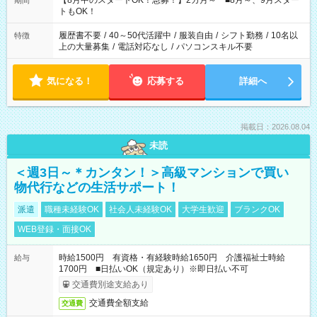
【8月中のスタートOK！急募！】2カ月～ ■8月～、9月スター
期間
ね。 ※Wワーク希望の方へ 今ご覧のお仕事で希望する勤務時間
トもOK！
と、もう1つのお仕事の勤務時間。 合計で週40時間を超える場
合は応募できません。
履歴書不要
/
40～50代活躍中
/
服装自由
/
シフト勤務
/
10名以
特徴
上の大量募集
/
電話対応なし
/
パソコンスキル不要
気になる！
応募する
詳細へ
掲載日：2026.08.04
未読
＜週3日～＊カンタン！＞高級マンションで買い
物代行などの生活サポート！
派遣
職種未経験OK
社会人未経験OK
大学生歓迎
ブランクOK
WEB登録・面接OK
時給1500円 有資格・有経験時給1650円 介護福祉士時給
給与
1700円 ■日払いOK（規定あり）※即日払い不可
交通費別途支給あり
交通費全額支給
交通費