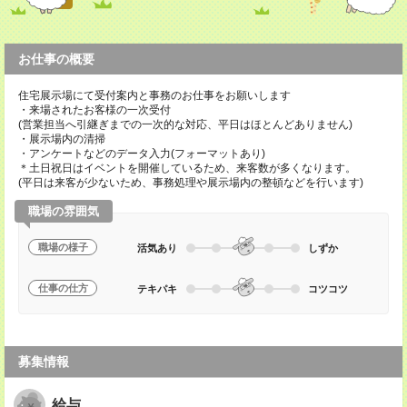
お仕事の概要
住宅展示場にて受付案内と事務のお仕事をお願いします
・来場されたお客様の一次受付
(営業担当へ引継ぎまでの一次的な対応、平日はほとんどありません)
・展示場内の清掃
・アンケートなどのデータ入力(フォーマットあり)
＊土日祝日はイベントを開催しているため、来客数が多くなります。
(平日は来客が少ないため、事務処理や展示場内の整頓などを行います)
職場の雰囲気
職場の様子
活気あり
しずか
仕事の仕方
テキパキ
コツコツ
募集情報
給与