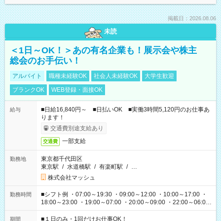
掲載日：2026.08.06
未読
＜1日～OK！＞あの有名企業も！展示会や株主
総会のお手伝い！
アルバイト
職種未経験OK
社会人未経験OK
大学生歓迎
ブランクOK
WEB登録・面接OK
■日給16,840円～ ■日払いOK ■実働3時間5,120円のお仕事あ
給与
ります！
交通費別途支給あり
一部支給
交通費
東京都千代田区
勤務地
東京駅
/
水道橋駅
/
有楽町駅
/
…
株式会社マッシュ
■シフト例 ・07:00～19:30 ・09:00～12:00 ・10:00～17:00 ・
勤務時間
18:00～23:00 ・19:00～07:00 ・20:00～09:00 ・22:00～06:00
etc ★最短で3時間で5,120円のお仕事から 15時間で2万円近く稼
げるお仕事も！ ご希望のお時間に合わせてご紹介！ ※シフトは
■１日のみ・1回だけお仕事OK！
期間