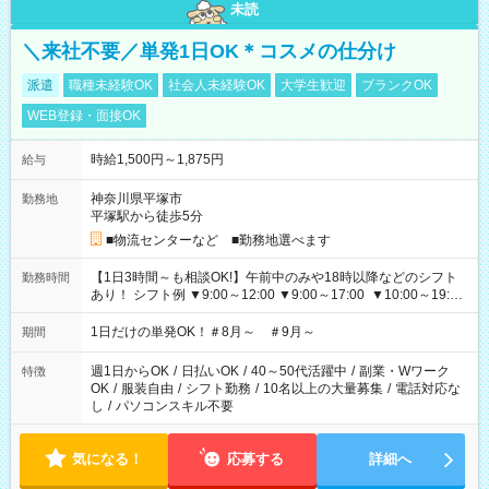
未読
＼来社不要／単発1日OK＊コスメの仕分け
派遣
職種未経験OK
社会人未経験OK
大学生歓迎
ブランクOK
WEB登録・面接OK
時給1,500円～1,875円
給与
神奈川県平塚市
勤務地
平塚駅から徒歩5分
■物流センターなど ■勤務地選べます
【1日3時間～も相談OK!】午前中のみや18時以降などのシフト
勤務時間
あり！ シフト例 ▼9:00～12:00 ▼9:00～17:00 ▼10:00～19:00
▼18:00～21:00
1日だけの単発OK！＃8月～ ＃9月～
期間
週1日からOK
/
日払いOK
/
40～50代活躍中
/
副業・Wワーク
特徴
OK
/
服装自由
/
シフト勤務
/
10名以上の大量募集
/
電話対応な
し
/
パソコンスキル不要
気になる！
応募する
詳細へ