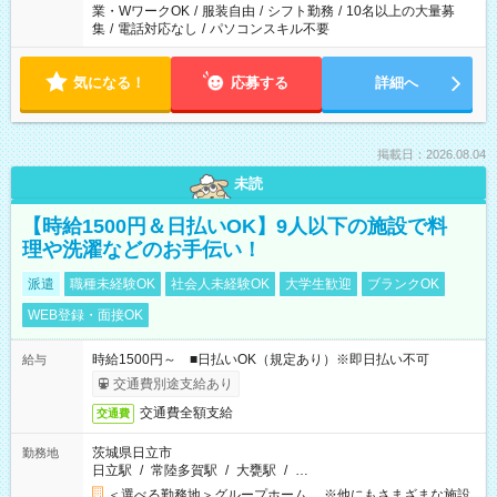
業・WワークOK
/
服装自由
/
シフト勤務
/
10名以上の大量募
集
/
電話対応なし
/
パソコンスキル不要
気になる！
応募する
詳細へ
掲載日：2026.08.04
未読
【時給1500円＆日払いOK】9人以下の施設で料
理や洗濯などのお手伝い！
派遣
職種未経験OK
社会人未経験OK
大学生歓迎
ブランクOK
WEB登録・面接OK
時給1500円～ ■日払いOK（規定あり）※即日払い不可
給与
交通費別途支給あり
交通費全額支給
交通費
茨城県日立市
勤務地
日立駅
/
常陸多賀駅
/
大甕駅
/
…
＜選べる勤務地＞グループホーム ※他にもさまざまな施設