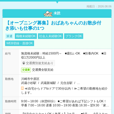
掲載日：2026.08.06
未読
【オープニング募集】おばあちゃんのお散歩付
き添いも仕事の1つ
派遣
職種未経験OK
社会人未経験OK
ブランクOK
WEB登録・面接OK
無資格未経験：時給1500円～ ■週払いOK ■扶養内OK ■日
給与
収1万2000円以上
交通費別途支給あり
交通費全額支給
交通費
川崎市中原区
勤務地
武蔵小杉駅
/
武蔵新城駅
/
元住吉駅
/
…
≪自宅からドアtoドアで30分以内！≫ご希望の勤務地を紹介
します。
9:00～18:00（休憩60分） ■ご希望があれば下記シフトもOK！
勤務時間
早番 7:00～16:00 遅番 10:00～19:00 夜勤 16:30～翌9:30 「家族
と休みを合わせたい」 「余裕を持って夕飯の準備がしたい」
「できれば残業はしたくない」 など、ご希望を教えてください