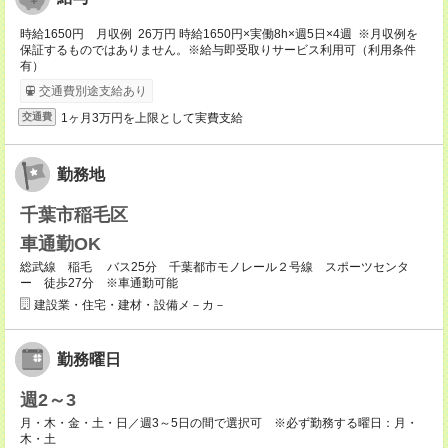
時給1650円 月収例 26万円 時給1650円×実働8h×週5日×4週 ※月収例を
保証するものではありません。※給与即受取りサービス利用可（利用条件
有）
交通費別途支給あり
1ヶ月3万円を上限として実費支給
交通費
勤務地
千葉市稲毛区
車通勤OK
総武線 稲毛 バス25分 千葉都市モノレール２号線 スポーツセンタ
ー 徒歩27分 ※車通勤可能
建設業・住宅・建材・設備メ－カ－
勤務曜日
週2～3
月・木・金・土・日／週3～5日の間で選択可 ※必ず勤務する曜日：月・
木・土