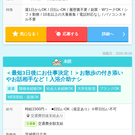
現場によって異なります。 ※勿論、休憩時間はあるのでご安心
ください！
週1日からOK
/
日払いOK
/
履歴書不要
/
副業・WワークOK
/
シ
特徴
フト勤務
/
10名以上の大量募集
/
電話対応なし
/
パソコンスキ
ル不要
気になる！
応募する
詳細へ
掲載日：2026.08.04
未読
＜最短3日後にお仕事決定！＞お散歩の付き添い
やお話相手など！入浴介助ナシ
派遣
職種未経験OK
社会人未経験OK
大学生歓迎
ブランクOK
WEB登録・面接OK
時給1500円～ ■日払いOK（規定あり）※即日払い不可
給与
交通費別途支給あり
交通費全額支給
交通費
茨城県日立市
勤務地