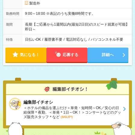
製造外
9:00～18:00 ※表記のうち実働8時間です。
勤務時間
長期【ご応募から1週間以内(最短2日目)のスピード就業が可能】
期間
即日～
日払いOK
/
履歴書不要
/
電話対応なし
/
パソコンスキル不要
特徴
気になる！
応募する
詳細へ
編集部イチオシ
＜ホテルの備品を運ぶだけ＞単発・短時間～OK／安心の日
給保障＊夜勤、＜単発＊1日～OK！＞コンサートなどのグッ
ズ販売スタッフ＊など
(8/6UP!)