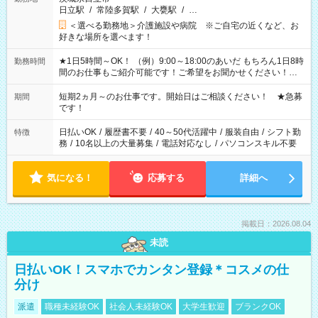
日立駅
/
常陸多賀駅
/
大甕駅
/
…
＜選べる勤務地＞介護施設や病院 ※ご自宅の近くなど、お
好きな場所を選べます！
★1日5時間～OK！ （例）9:00～18:00のあいだ もちろん1日8時
勤務時間
間のお仕事もご紹介可能です！ご希望をお聞かせください！★
家庭の都合でお休みが必要な場合も遠慮なくご相談ください。
※週最低15時間以上の勤務が必要です
短期2ヵ月～のお仕事です。開始日はご相談ください！ ★急募
期間
です！
日払いOK
/
履歴書不要
/
40～50代活躍中
/
服装自由
/
シフト勤
特徴
務
/
10名以上の大量募集
/
電話対応なし
/
パソコンスキル不要
気になる！
応募する
詳細へ
掲載日：2026.08.04
未読
日払いOK！スマホでカンタン登録＊コスメの仕
分け
派遣
職種未経験OK
社会人未経験OK
大学生歓迎
ブランクOK