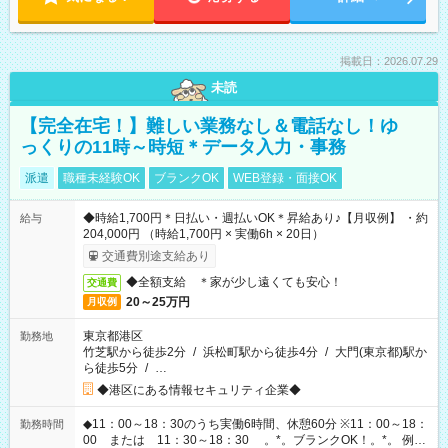
掲載日：2026.07.29
未読
【完全在宅！】難しい業務なし＆電話なし！ゆ
っくりの11時～時短＊データ入力・事務
派遣
職種未経験OK
ブランクOK
WEB登録・面接OK
◆時給1,700円＊日払い・週払いOK＊昇給あり♪【月収例】 ・約
給与
204,000円 （時給1,700円 × 実働6h × 20日）
交通費別途支給あり
◆全額支給 ＊家が少し遠くても安心！
交通費
20～25万円
月収例
東京都港区
勤務地
竹芝駅から徒歩2分
/
浜松町駅から徒歩4分
/
大門(東京都)駅か
ら徒歩5分
/
…
◆港区にある情報セキュリティ企業◆
◆11：00～18：30のうち実働6時間、休憩60分 ※11：00～18：
勤務時間
00 または 11：30～18：30 。*。ブランクOK！。*。 例え