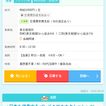
派遣
ブランクOK
WEB登録・面接OK
時給2400円＋交
給与
交通費別途支給あり
交通費実費支給（当社規定あり）
交通費
東京都港区
勤務地
田町(東京都)駅から徒歩4分
/
三田(東京都)駅から徒歩7分
金融関連
8:30～12:30
勤務時間
【急募】即日～長期 ※8月～OK！
期間
履歴書不要
/
40～50代活躍中
/
服装自由
特徴
気になる！
応募する
詳細へ
掲載日：2026.08.03
未読