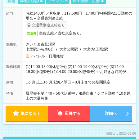
派遣
職種未経験OK
ブランクOK
WEB登録・面接OK
時給1400円／月収例：117,600円＝1,400円×4時間×21日勤務の
給与
場合＋交通費別途支給
交通費別途支給あり
実費支給／当社規定あり。
交通費
さいたま市見沼区
勤務地
七里駅から車6分
/
大宮公園駅
/
大宮(埼玉県)駅
アパレル・日用雑貨
(1)14:00-18:00(休憩0分) (2)14:00-19:00(休憩0分) (3)14:00-
勤務時間
19:30(休憩0分) (4)14:00-20:00(休憩45分) ※お好きな時間が選べ
ます
1ヶ月以上3ヶ月未満／即日～8月末までの期間限定
期間
履歴書不要
/
40～50代活躍中
/
服装自由
/
シフト勤務
/
10名以
特徴
上の大量募集
気になる！
応募する
詳細へ
掲載日：2026.08.06