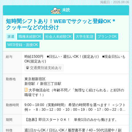
掲載日：2026.08.06
未読
短時間シフトあり！WEBでサクッと登録OK＊
クッキーなどの仕分け
派遣
職種未経験OK
社会人未経験OK
大学生歓迎
ブランクOK
WEB登録・面接OK
時給1500円 ■日払い・週払いOK！(規定あり) ■現金日払いも
給与
OK(規定あり)
交通費別途支給あり
東京都新宿区
勤務地
新宿駅
/
新宿三丁目駅
大手物流会社（年齢不問／「無理なく続けられる」と好評の
職場です！）
9:00～18:00（実動8時間） 希望の時間帯を選べます！ ＜シフト
勤務時間
例＞ ・8：30～12：00 ・10：00～19：00 ・17：00～22：00
・13：00～22：00 ・22：00～翌6：00 など
【急募】即日スタートＯＫ！ 単発1日のみから働けます。
期間
週1日からOK
/
日払いOK
/
履歴書不要
/
40～50代活躍中
/
副
特徴