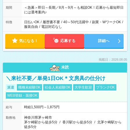
ば前職が、 在宅/財団法人/事務/コールセンター/受付/販売/カフェ
スタッフ スイーツ販売/ホテルフロント/化粧品販売/など 様々な
＜急募＞即日～長期／8月～9月～も相談OK！応募から最短即日
期間
業界から入社して活躍されています♪
には選考案内♪
日払いOK
/
履歴書不要
/
40～50代活躍中
/
副業・WワークOK
/
特徴
服装自由
/
電話対応なし
気になる！
応募する
詳細へ
掲載日：2026.08.05
未読
＼来社不要／単発1日OK＊文房具の仕分け
派遣
職種未経験OK
社会人未経験OK
大学生歓迎
ブランクOK
WEB登録・面接OK
時給1,500円～1,875円
給与
神奈川県茅ヶ崎市
勤務地
茅ケ崎駅から徒歩5分
/
香川駅から徒歩5分
/
北茅ケ崎駅から
徒歩5分