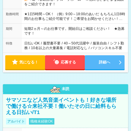
をご紹介できます！
★1日5時間～OK！ （例）9:00～18:00のあいだ もちろん1日8時
勤務時間
間のお仕事もご紹介可能です！ご希望をお聞かせください！★
家庭の都合でお休みが必要な場合も遠慮なくご相談ください。
※週最低15時間以上の勤務が必要です
短期2ヵ月～のお仕事です。開始日はご相談ください！ ★急募
期間
です！
日払いOK
/
履歴書不要
/
40～50代活躍中
/
服装自由
/
シフト勤
特徴
務
/
10名以上の大量募集
/
電話対応なし
/
パソコンスキル不要
気になる！
応募する
詳細へ
未読
サマソニなど人気音楽イベントも！好きな場所
で働ける☆来社不要！働いたその日に給料もら
える日払い/T1
アルバイト
職種未経験OK