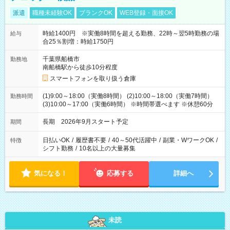
派遣
職種未経験OK
ブランクOK
WEB登録・面接OK
時給1400円 ※実働8時間を超える勤務、22時～翌5時勤務の場
給与
合25％割増：時給1750円
千葉県船橋市
勤務地
南船橋駅から徒歩10分程度
スマートフォンを取り扱う倉庫
(1)9:00～18:00（実働8時間） (2)10:00～18:00（実働7時間）
勤務時間
(3)10:00～17:00（実働6時間） ※時間帯選べます ※休憩60分
長期 2026年9月スタート予定
期間
日払いOK
/
履歴書不要
/
40～50代活躍中
/
副業・WワークOK
/
特徴
シフト勤務
/
10名以上の大量募集
気になる！
応募する
詳細へ
未読