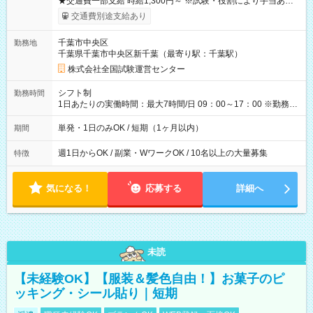
★交通費一部支給 時給1,300円～ ※試験・役割により手当あり
※勤務回数により昇給あり 【即給（前払い）オプションあ
交通費別途支給あり
り！】 希望される場合、勤務から1週間ほどで給与の一部を受け
取れます。 ※手数料418円がかかります。 【過去試験日の収入
千葉市中央区
勤務地
例】 ・河合塾模擬試験 8:30～17:30（休憩1時間） 時給1,300円
千葉県千葉市中央区新千葉（最寄り駅：千葉駅）
×8時間＝日収10,400円＋交通費 ※当日の役割により時給＋100
円の場合あり ・国家試験 7:00～13:30（休憩なし） 時給1,300
株式会社全国試験運営センター
円（役割手当＋100円）×6時間＝日収8,400円＋交通費 【試用期
間】試用期間なし
シフト制
勤務時間
1日あたりの実働時間：最大7時間/日 09：00～17：00 ※勤務時
間は 試験により異なります。
単発・1日のみOK / 短期（1ヶ月以内）
期間
週1日からOK / 副業・WワークOK / 10名以上の大量募集
特徴
気になる！
応募する
詳細へ
未読
【未経験OK】【服装＆髪色自由！】お菓子のピ
ッキング・シール貼り｜短期