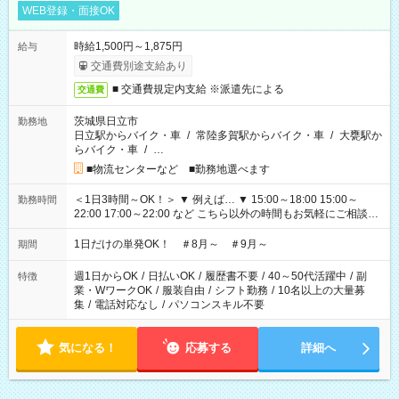
WEB登録・面接OK
時給1,500円～1,875円
給与
交通費別途支給あり
■ 交通費規定内支給 ※派遣先による
交通費
茨城県日立市
勤務地
日立駅からバイク・車
/
常陸多賀駅からバイク・車
/
大甕駅か
らバイク・車
/
…
■物流センターなど ■勤務地選べます
＜1日3時間～OK！＞ ▼ 例えば… ▼ 15:00～18:00 15:00～
勤務時間
22:00 17:00～22:00 など こちら以外の時間もお気軽にご相談く
ださい！
1日だけの単発OK！ ＃8月～ ＃9月～
期間
週1日からOK
/
日払いOK
/
履歴書不要
/
40～50代活躍中
/
副
特徴
業・WワークOK
/
服装自由
/
シフト勤務
/
10名以上の大量募
集
/
電話対応なし
/
パソコンスキル不要
気になる！
応募する
詳細へ