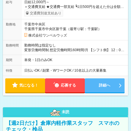
日給12,000円～
給与
＋交通費支給 ★交通費一部支給 ┗1日500円を超えた分は全額支
給！ ※往復500円以内の方は自己負担となります ★日払いOK！
交通費別途支給あり
（規定あり） ┗働いたその日に現金GET♪ お仕事後はコンビニ
ATMから 日払い分を引き落とせます！ 【試用期間】試用期間
千葉市中央区
勤務地
なし
千葉県千葉市中央区新千葉（最寄り駅：千葉駅）
株式会社ワンベルウッズ
勤務時間は指定なし
勤務時間
変形労働時間制 想定労働時間160時間/月 【シフト例】 12：00
～22：00
単発・1日のみOK
期間
日払いOK / 副業・WワークOK / 10名以上の大量募集
特徴
気になる！
応募する
詳細へ
未読
【週2日だけ】倉庫内軽作業スタッフ スマホの
チェック・検品