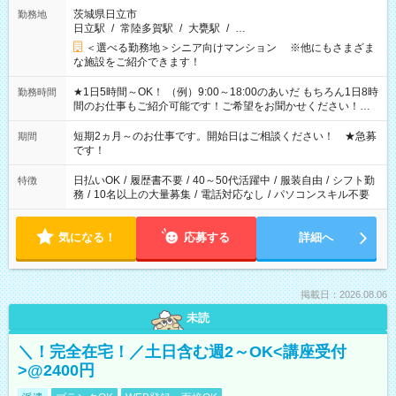
茨城県日立市
勤務地
日立駅
/
常陸多賀駅
/
大甕駅
/
…
＜選べる勤務地＞シニア向けマンション ※他にもさまざま
な施設をご紹介できます！
★1日5時間～OK！ （例）9:00～18:00のあいだ もちろん1日8時
勤務時間
間のお仕事もご紹介可能です！ご希望をお聞かせください！★
家庭の都合でお休みが必要な場合も遠慮なくご相談ください。
※週最低15時間以上の勤務が必要です
短期2ヵ月～のお仕事です。開始日はご相談ください！ ★急募
期間
です！
日払いOK
/
履歴書不要
/
40～50代活躍中
/
服装自由
/
シフト勤
特徴
務
/
10名以上の大量募集
/
電話対応なし
/
パソコンスキル不要
気になる！
応募する
詳細へ
掲載日：2026.08.06
未読
＼！完全在宅！／土日含む週2～OK<講座受付
>@2400円