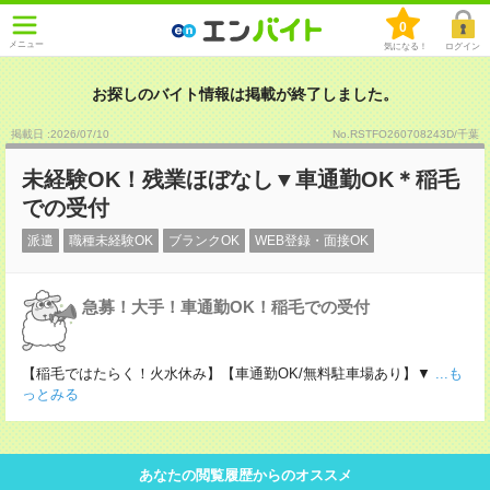
0
メニュー
気になる！
ログイン
お探しのバイト情報は掲載が終了しました。
掲載日 :2026
/
07
/
10
No.RSTFO260708243D/千葉
未経験OK！残業ほぼなし▼車通勤OK＊稲毛
での受付
派遣
職種未経験OK
ブランクOK
WEB登録・面接OK
急募！大手！車通勤OK！稲毛での受付
【稲毛ではたらく！火水休み】【車通勤OK/無料駐車場あり】▼
...も
っとみる
あなたの閲覧履歴からのオススメ