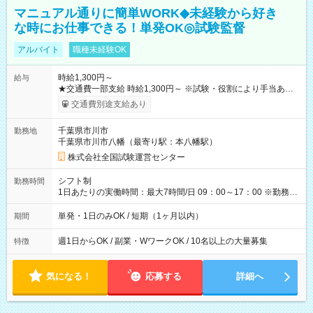
マニュアル通りに簡単WORK◆未経験から好き
な時にお仕事できる！単発OK◎試験監督
アルバイト
職種未経験OK
時給1,300円～
給与
★交通費一部支給 時給1,300円～ ※試験・役割により手当あり
※勤務回数により昇給あり 【即給（前払い）オプションあ
交通費別途支給あり
り！】 希望される場合、勤務から1週間ほどで給与の一部を受け
取れます。 ※手数料418円がかかります。 【過去試験日の収入
千葉県市川市
勤務地
例】 ・河合塾模擬試験 8:30～17:30（休憩1時間） 時給1,300円
千葉県市川市八幡（最寄り駅：本八幡駅）
×8時間＝日収10,400円＋交通費 ※当日の役割により時給＋100
円の場合あり ・国家試験 7:00～13:30（休憩なし） 時給1,300
株式会社全国試験運営センター
円（役割手当＋100円）×6時間＝日収8,400円＋交通費 【試用期
間】試用期間なし
シフト制
勤務時間
1日あたりの実働時間：最大7時間/日 09：00～17：00 ※勤務時
間は 試験により異なります。
単発・1日のみOK / 短期（1ヶ月以内）
期間
週1日からOK / 副業・WワークOK / 10名以上の大量募集
特徴
気になる！
応募する
詳細へ