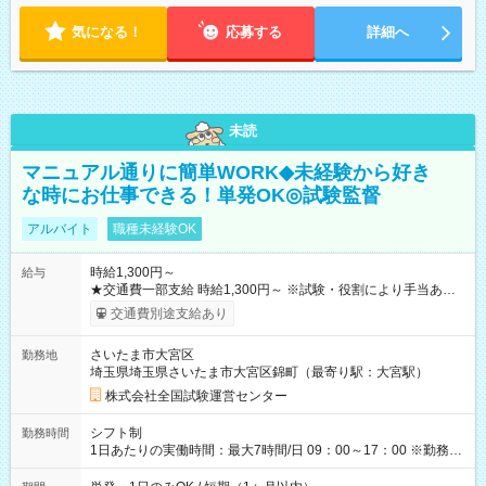
気になる！
応募する
詳細へ
未読
マニュアル通りに簡単WORK◆未経験から好き
な時にお仕事できる！単発OK◎試験監督
アルバイト
職種未経験OK
時給1,300円～
給与
★交通費一部支給 時給1,300円～ ※試験・役割により手当あり
※勤務回数により昇給あり 【即給（前払い）オプションあ
交通費別途支給あり
り！】 希望される場合、勤務から1週間ほどで給与の一部を受け
取れます。 ※手数料418円がかかります。 【過去試験日の収入
さいたま市大宮区
勤務地
例】 ・河合塾模擬試験 8:30～17:30（休憩1時間） 時給1,300円
埼玉県埼玉県さいたま市大宮区錦町（最寄り駅：大宮駅）
×8時間＝日収10,400円＋交通費 ※当日の役割により時給＋100
円の場合あり ・国家試験 7:00～13:30（休憩なし） 時給1,300
株式会社全国試験運営センター
円（役割手当＋100円）×6時間＝日収8,400円＋交通費 【試用期
間】試用期間なし
シフト制
勤務時間
1日あたりの実働時間：最大7時間/日 09：00～17：00 ※勤務時
間は 試験により異なります。