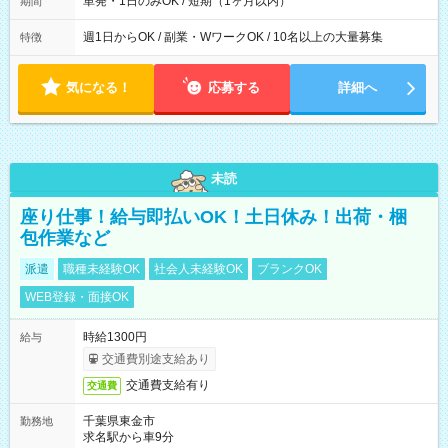
単発・1日のみOK / 短期（1ヶ月以内）
期間
週1日からOK / 副業・WワークOK / 10名以上の大量募集
特徴
気になる！
応募する
詳細へ
未読
座り仕事！給与即払いOK！土日休み！出荷・梱
包作業など
派遣
職種未経験OK
社会人未経験OK
ブランクOK
WEB登録・面接OK
時給1300円
給与
交通費別途支給あり
交通費支給有り
交通費
千葉県東金市
勤務地
求名駅から車9分