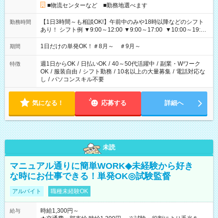
■物流センターなど ■勤務地選べます
【1日3時間～も相談OK!】午前中のみや18時以降などのシフト
勤務時間
あり！ シフト例 ▼9:00～12:00 ▼9:00～17:00 ▼10:00～19:00
▼18:00～21:00
1日だけの単発OK！＃8月～ ＃9月～
期間
週1日からOK
/
日払いOK
/
40～50代活躍中
/
副業・Wワーク
特徴
OK
/
服装自由
/
シフト勤務
/
10名以上の大量募集
/
電話対応な
し
/
パソコンスキル不要
気になる！
応募する
詳細へ
未読
マニュアル通りに簡単WORK◆未経験から好き
な時にお仕事できる！単発OK◎試験監督
アルバイト
職種未経験OK
時給1,300円～
給与