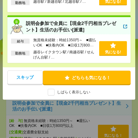
越谷駅 / 新越谷駅 / 北越谷駅 / …
気になる!
勤務地
あなたの閲覧履歴からの
説明会参加で全員に【現金2千円相当プレゼ
おすすめ
ント】生活のお手伝い[派遣]
無資格未経験：時給1350円～ ■週払
給与
いOK ■扶養内OK ■日収1万800円
以上
【オープニング募集】おばあちゃんのお散歩付き添
越谷レイクタウン駅 / 南越谷駅 / せん
気になる!
勤務地
げん台駅 / …
いも仕事の1つ[派遣]
[給 与]
無資格未経験：時給1350円～ ■週払い
OK ■扶養内OK ■日収1万800円以上
スキップ
どちらも気になる！
[交通費]
交通費全額支給
気になる！
[勤務地]
越谷駅
/
新越谷駅
/
北越谷駅
/
…
しばらく表示しない
説明会参加で全員に【現金2千円相当プレゼント】生
活のお手伝い[派遣]
[給 与]
無資格未経験：時給1350円～ ■週払い
OK ■扶養内OK ■日収1万800円以上
[交通費]
交通費全額支給
気になる！