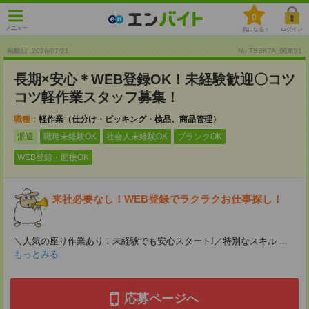
0
メニュー
気になる！
ログイン
掲載日 :2026
/
07
/
21
No.TSSKTA_関東91
長期×安心＊WEB登録OK！未経験歓迎〇コツ
コツ軽作業スタッフ募集！
職種：
軽作業（仕分け・ピッキング・検品、商品管理）
派遣
職種未経験OK
社会人未経験OK
ブランクOK
WEB登録・面接OK
来社必要なし！WEB登録でラクラクお仕事探し！
＼人気の座り作業あり！未経験でも安心スタート!／特別なスキル
...
もっとみる
応募ページへ