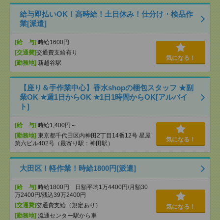
給与即払いOK！高時給！土日休み！仕分け・検品作
業[派遣]
[給 与]
時給1600円
[交通費]
交通費支給有り
気になる！
[勤務地]
新越谷駅
【座り＆手作業中心】香水shopの梱包スタッフ ★副
業OK ★週1日からOK ★1日1時間からOK[アルバイ
ト]
[給 与]
時給1,400円～
[勤務地]
東京都千代田区内神田2丁目14番12号 星屋
気になる！
第六ビル402号（最寄り駅：神田駅）
大田区！軽作業！時給1800円[派遣]
[給 与]
時給1800円 日額平均1万4400円/月額30
万2400円/残込39万2400円
[交通費]
交通費支給（規定あり）
気になる！
[勤務地]
流通センター駅から車