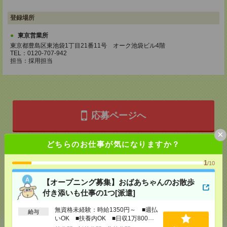
登録場所
東京営業所
東京都豊島区東池袋1丁目21番11号 オーク池袋ビル4階
TEL：0120-707-942
担当：採用担当
応募ページへ
×
どちらのお仕事が気になりますか？
気になる！
電話応募
1
/10
【オープニング募集】おばあちゃんのお散歩
メール
LINE
で送る
で送る
付き添いも仕事の1つ[派遣]
無資格未経験：時給1350円～ ■週払
給与
いOK ■扶養内OK ■日収1万800円
シェア
ツイート
ブックマーク
以上