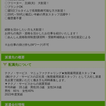
〇フリーター、主婦(夫) 大歓迎！
〇ブランクOK
〇週5日フルタイムで長期勤務可能な方大歓迎！
〇20代～50代と幅広い年齢の男女スタッフ活躍中！
〇履歴書不要
経験を活かしたい方も大歓迎！
お持ちの免許・資格を活かしたお仕事を紹介いたします！
〇あんしん資格取得制度/講習料・受験料補助あり※当社規定による
※お仕事の掛け持ち(Wワーク)不可
派遣先の概要
配属先について
テクノ・サービス マニュファクチャリング★無期雇用派遣スタッフ★
(株)テクノ・サービスの正社員（無期雇用派遣スタッフ）として入社し派遣
先企業で就業いただく働き方も同時募集します。
▼テクノ・サービスからの就業実績
平均年齢 35.1歳 男性35.3歳 女性34.8歳
男性 60％ 女性40%
2023年度実績
派遣会社情報