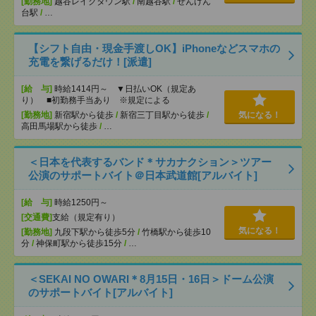
[勤務地]
越谷レイクタウン駅
/
南越谷駅
/
せんげん
台駅
/
…
【シフト自由・現金手渡しOK】iPhoneなどスマホの
充電を繋げるだけ！[派遣]
[給 与]
時給1414円～ ▼日払いOK（規定あ
り） ■初勤務手当あり ※規定による
[勤務地]
新宿駅から徒歩
/
新宿三丁目駅から徒歩
/
気になる！
高田馬場駅から徒歩
/
…
＜日本を代表するバンド＊サカナクション＞ツアー
公演のサポートバイト＠日本武道館[アルバイト]
[給 与]
時給1250円～
[交通費]
支給（規定有り）
気になる！
[勤務地]
九段下駅から徒歩5分
/
竹橋駅から徒歩10
分
/
神保町駅から徒歩15分
/
…
＜SEKAI NO OWARI＊8月15日・16日＞ドーム公演
のサポートバイト[アルバイト]