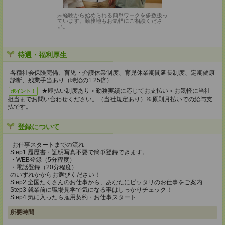
未経験から始められる簡単ワークを多数扱っ
ています。勤務地もお気軽にご相談くださ
い。
待遇・福利厚生
各種社会保険完備、育児・介護休業制度、育児休業期間延長制度、定期健康
診断、残業手当あり（時給の1.25倍）
★即払い制度あり＜勤務実績に応じてお支払い＞お気軽に当社
ポイント！
担当までお問い合わせください。（当社規定あり）※原則月払いでの給与支
払です。
登録について
-お仕事スタートまでの流れ-
Step1 履歴書・証明写真不要で簡単登録できます。
・WEB登録（5分程度）
・電話登録（20分程度）
のいずれかからお選びください！
Step2 全国たくさんのお仕事から、あなたにピッタリのお仕事をご案内
Step3 就業前に職場見学で気になる事はしっかりチェック！
Step4 気に入ったら雇用契約・お仕事スタート
所要時間