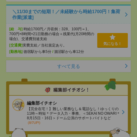
＼11/30までの短期！／未経験から時給1700円！集荷
作業[派遣]
[給 与]
時給1700円／月収例：328、100円＝1、
700円×8時間×21日勤務の場合＋残業代(月20時間の
場合)、交通費別途支給
気になる！
[交通費]
実費支給／当社規定あり。
[勤務地]
徳宿駅から車5分
/
涸沼駅から車12分
すべて見る
編集部イチオシ
【完全在宅！】難しい業務なし＆電話なし！ゆっくりの
11時～時短＊データ入力・事務、＜SEKAI NO OWARI＊
8月15日・16日＞ドーム公演のサポートバイトなど
(8/7UP!)