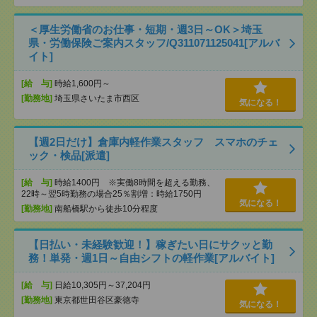
＜厚生労働省のお仕事・短期・週3日～OK＞埼玉
県・労働保険ご案内スタッフ/Q311071125041[アルバ
イト]
[給 与]
時給1,600円～
[勤務地]
埼玉県さいたま市西区
気になる！
【週2日だけ】倉庫内軽作業スタッフ スマホのチェ
ック・検品[派遣]
[給 与]
時給1400円 ※実働8時間を超える勤務、
22時～翌5時勤務の場合25％割増：時給1750円
気になる！
[勤務地]
南船橋駅から徒歩10分程度
【日払い・未経験歓迎！】稼ぎたい日にサクッと勤
務！単発・週1日～自由シフトの軽作業[アルバイト]
[給 与]
日給10,305円～37,204円
[勤務地]
東京都世田谷区豪徳寺
気になる！