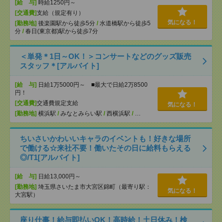
[給 与]
時給1250円～
[交通費]
支給（規定有り）
気になる！
[勤務地]
後楽園駅から徒歩5分
/
水道橋駅から徒歩5
分
/
春日(東京都)駅から徒歩7分
＜単発＊1日～OK！＞コンサートなどのグッズ販売
スタッフ＊[アルバイト]
[給 与]
日給1万5000円～ ■最大で日給2万8500
円！
[交通費]
交通費規定支給
気になる！
[勤務地]
横浜駅
/
みなとみらい駅
/
西横浜駅
/
…
ちいさいかわいいキャラのイベントも！好きな場所
で働ける☆来社不要！働いたその日に給料もらえる
◎/T1[アルバイト]
[給 与]
日給13,000円～
[勤務地]
埼玉県さいたま市大宮区錦町（最寄り駅：
気になる！
大宮駅）
座り仕事！給与即払いOK！高時給！土日休み！検