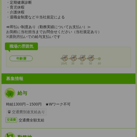
・定期健康診断
・育児休暇
・介護休暇
・退職金制度など※当社規定による
≪即払い制度あり（勤務実績についてお支払い）≫
お気軽に当社担当までお問合せください（当社規定あり）
※原則月払いでの給与支払いです
職場の雰囲気
年齢層
20代
30
40
50
60
募集情報
給与
時給1300円～1500円 ★Wワーク不可
交通費別途支給あり
交通費全額支給
交通費