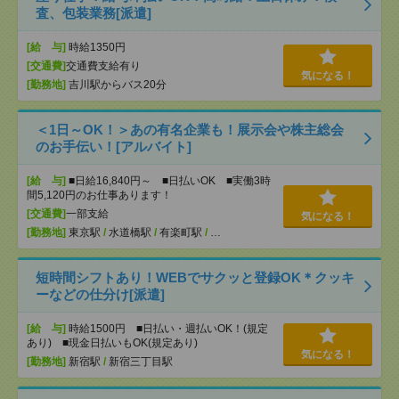
査、包装業務[派遣]
[給 与]
時給1350円
[交通費]
交通費支給有り
気になる！
[勤務地]
吉川駅からバス20分
＜1日～OK！＞あの有名企業も！展示会や株主総会
のお手伝い！[アルバイト]
[給 与]
■日給16,840円～ ■日払いOK ■実働3時
間5,120円のお仕事あります！
[交通費]
一部支給
気になる！
[勤務地]
東京駅
/
水道橋駅
/
有楽町駅
/
…
短時間シフトあり！WEBでサクッと登録OK＊クッキ
ーなどの仕分け[派遣]
[給 与]
時給1500円 ■日払い・週払いOK！(規定
あり) ■現金日払いもOK(規定あり)
気になる！
[勤務地]
新宿駅
/
新宿三丁目駅