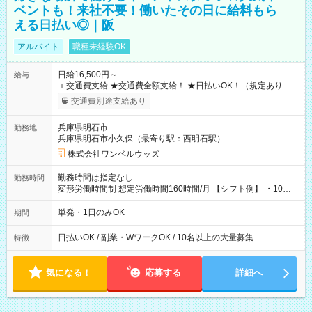
ベントも！来社不要！働いたその日に給料もら
える日払い◎｜阪
アルバイト
職種未経験OK
日給16,500円～
給与
＋交通費支給 ★交通費全額支給！ ★日払いOK！（規定あり） ┗
働いたその日に現金GET♪ お仕事後はコンビニATMから 日払
交通費別途支給あり
い分を引き落とせます！ 【試用期間】試用期間なし
兵庫県明石市
勤務地
兵庫県明石市小久保（最寄り駅：西明石駅）
株式会社ワンベルウッズ
勤務時間は指定なし
勤務時間
変形労働時間制 想定労働時間160時間/月 【シフト例】 ・10：
00～20：00
単発・1日のみOK
期間
日払いOK / 副業・WワークOK / 10名以上の大量募集
特徴
気になる！
応募する
詳細へ