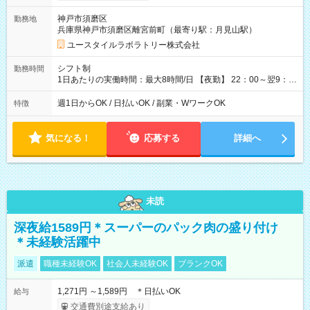
=17万5,680円 【試用期間】試用期間あり 試用期間の長さ：2ヶ
神戸市須磨区
勤務地
月 ※ 雇用形態と給与に、本採用時と異なる部分があります。 雇
兵庫県神戸市須磨区離宮前町（最寄り駅：月見山駅）
用形態：本採用時と同じです。 給与：時給 1,550円以上
ユースタイルラボラトリー株式会社
シフト制
勤務時間
1日あたりの実働時間：最大8時間/日 【夜勤】 22：00～翌9：
00 ※週1日～OK ／ 夜勤専従 ＊＊ 勤務時間例 ＊＊ ■22時か
ら翌7時 ■23時から翌8時 ■24時から翌9時 など ※上記の時間
週1日からOK / 日払いOK / 副業・WワークOK
特徴
内で8時間勤務（休憩1時間）ご利用者様により、時間は異なり
ます。 ※曜日固定（毎週同じ曜日での勤務となります）
気になる！
応募する
詳細へ
未読
深夜給1589円＊スーパーのパック肉の盛り付け
＊未経験活躍中
派遣
職種未経験OK
社会人未経験OK
ブランクOK
1,271円 ～1,589円 ＊日払いOK
給与
交通費別途支給あり