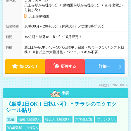
大阪市天王寺区
勤務地
天王寺駅から徒歩5分
/
動物園前駅から徒歩5分
/
新今宮駅か
ら徒歩5分
天王寺動物園
16時30分～20時00分（休憩0分）／実働3時間30分
勤務時間
≪短期＊単発≫ 8・9・10月限定！
期間
週1日からOK
/
40～50代活躍中
/
副業・WワークOK
/
シフト勤
特徴
務
/
10名以上の大量募集
/
パソコンスキル不要
気になる！
応募する
詳細へ
掲載日：2026.08.06
未読
《単発1日OK！日払い可》＊チラシのモクモク
シール貼り
派遣
職種未経験OK
社会人未経験OK
大学生歓迎
ブランクOK
WEB登録・面接OK