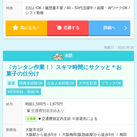
日払いOK
/
履歴書不要
/
40～50代活躍中
/
副業・WワークOK
/
特徴
シフト勤務
気になる！
応募する
詳細へ
掲載日：2026.08.06
未読
〈カンタン作業！〉スキマ時間にサクッと＊お
菓子の仕分け
派遣
職種未経験OK
社会人未経験OK
大学生歓迎
ブランクOK
WEB登録・面接OK
時給1,500円～1,875円
給与
交通費別途支給あり
■ 交通費規定内支給 ※派遣先による
交通費
大阪市北区
勤務地
大阪駅から徒歩5分
/
大阪梅田(阪急線)駅から徒歩5分
/
梅田