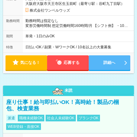
大阪府大阪市天王寺区生玉前町（最寄り駅：谷町九丁目駅）
株式会社ワンベルウッズ
勤務時間は指定なし
勤務時間
変形労働時間制 想定労働時間160時間/月 【シフト例】 ・10：
00～20：00
単発・1日のみOK
期間
日払いOK / 副業・WワークOK / 10名以上の大量募集
特徴
気になる！
応募する
詳細へ
未読
座り仕事！給与即払いOK！高時給！製品の梱
包、検査業務
派遣
職種未経験OK
社会人未経験OK
ブランクOK
WEB登録・面接OK