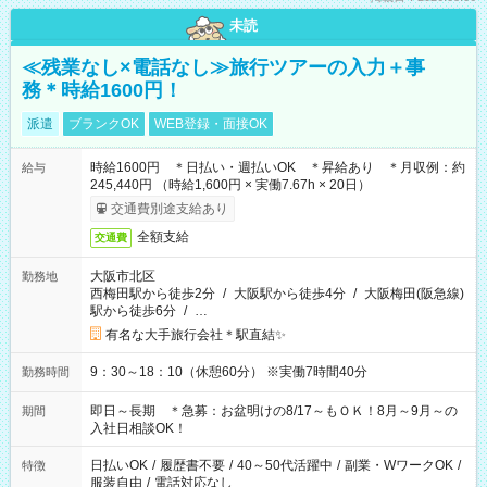
未読
≪残業なし×電話なし≫旅行ツアーの入力＋事
務＊時給1600円！
派遣
ブランクOK
WEB登録・面接OK
時給1600円 ＊日払い・週払いOK ＊昇給あり ＊月収例：約
給与
245,440円 （時給1,600円 × 実働7.67h × 20日）
交通費別途支給あり
全額支給
交通費
大阪市北区
勤務地
西梅田駅から徒歩2分
/
大阪駅から徒歩4分
/
大阪梅田(阪急線)
駅から徒歩6分
/
…
有名な大手旅行会社＊駅直結✨
9：30～18：10（休憩60分） ※実働7時間40分
勤務時間
即日～長期 ＊急募：お盆明けの8/17～もＯＫ！8月～9月～の
期間
入社日相談OK！
日払いOK
/
履歴書不要
/
40～50代活躍中
/
副業・WワークOK
/
特徴
服装自由
/
電話対応なし