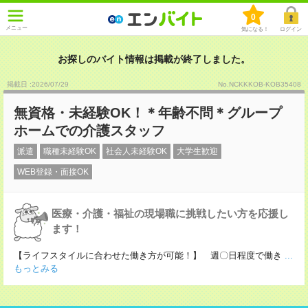
0
メニュー
気になる！
ログイン
お探しのバイト情報は掲載が終了しました。
掲載日 :2026
/
07
/
29
No.NCKKKOB-KOB35408
無資格・未経験OK！＊年齢不問＊グループ
ホームでの介護スタッフ
派遣
職種未経験OK
社会人未経験OK
大学生歓迎
WEB登録・面接OK
医療・介護・福祉の現場職に挑戦したい方を応援し
ます！
【ライフスタイルに合わせた働き方が可能！】 週〇日程度で働き
...
もっとみる