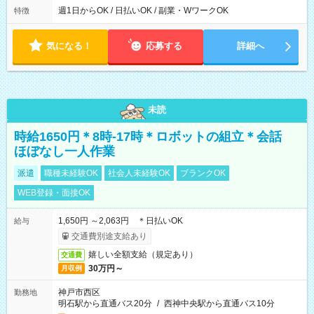
ら翌7時 ■23時から翌8時 ■24時から翌9時 など ※上記の時間
週1日からOK / 日払いOK / 副業・WワークOK
特徴
内で8時間勤務（休憩1時間）ご利用者様により、時間は異なり
ます。 ※曜日固定（毎週同じ曜日での勤務となります）
気になる！
応募する
詳細へ
未読
時給1650円＊8時-17時＊ロボットの組立＊会話
ほぼなし一人作業
派遣
職種未経験OK
社会人未経験OK
ブランクOK
WEB登録・面接OK
1,650円 ～2,063円 ＊日払いOK
給与
交通費別途支給あり
嬉しい全額支給（規定あり）
交通費
30万円～
月収例
神戸市西区
勤務地
明石駅から直通バス20分
/
西神中央駅から直通バス10分