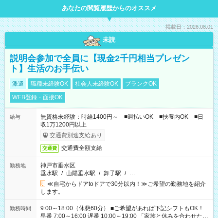
あなたの閲覧履歴からのオススメ
掲載日：2026.08.01
未読
説明会参加で全員に【現金2千円相当プレゼン
ト】生活のお手伝い
派遣
職種未経験OK
社会人未経験OK
ブランクOK
WEB登録・面接OK
無資格未経験：時給1400円～ ■週払いOK ■扶養内OK ■日
給与
収1万1200円以上
交通費別途支給あり
交通費全額支給
交通費
神戸市垂水区
勤務地
垂水駅
/
山陽垂水駅
/
舞子駅
/
…
≪自宅からドアtoドアで30分以内！≫ご希望の勤務地を紹介
します。
9:00～18:00（休憩60分） ■ご希望があれば下記シフトもOK！
勤務時間
早番 7:00～16:00 遅番 10:00～19:00 「家族と休みを合わせた