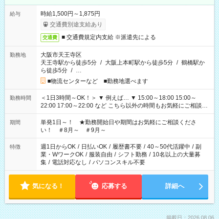
時給1,500円～1,875円
給与
交通費別途支給あり
■ 交通費規定内支給 ※派遣先による
交通費
大阪市天王寺区
勤務地
天王寺駅から徒歩5分
/
大阪上本町駅から徒歩5分
/
鶴橋駅か
ら徒歩5分
/
…
■物流センターなど ■勤務地選べます
＜1日3時間～OK！＞ ▼ 例えば… ▼ 15:00～18:00 15:00～
勤務時間
22:00 17:00～22:00 など こちら以外の時間もお気軽にご相談く
ださい！
単発1日～！ ★勤務開始日や期間はお気軽にご相談くださ
期間
い！ ＃8月～ ＃9月～
週1日からOK
/
日払いOK
/
履歴書不要
/
40～50代活躍中
/
副
特徴
業・WワークOK
/
服装自由
/
シフト勤務
/
10名以上の大量募
集
/
電話対応なし
/
パソコンスキル不要
気になる！
応募する
詳細へ
掲載日：2026.08.06