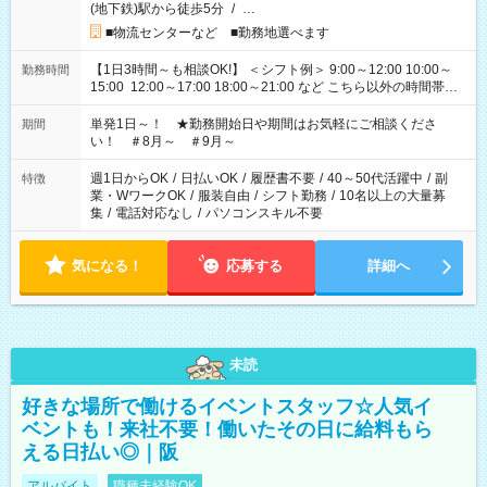
(地下鉄)駅から徒歩5分
/
…
■物流センターなど ■勤務地選べます
【1日3時間～も相談OK!】 ＜シフト例＞ 9:00～12:00 10:00～
勤務時間
15:00 12:00～17:00 18:00～21:00 など こちら以外の時間帯も
お気軽にご相談ください！
単発1日～！ ★勤務開始日や期間はお気軽にご相談くださ
期間
い！ ＃8月～ ＃9月～
週1日からOK
/
日払いOK
/
履歴書不要
/
40～50代活躍中
/
副
特徴
業・WワークOK
/
服装自由
/
シフト勤務
/
10名以上の大量募
集
/
電話対応なし
/
パソコンスキル不要
気になる！
応募する
詳細へ
未読
好きな場所で働けるイベントスタッフ☆人気イ
ベントも！来社不要！働いたその日に給料もら
える日払い◎｜阪
アルバイト
職種未経験OK