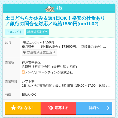
未読
土日どちらか休み＆週4日OK！格安の社食あり
／銀行の問合せ対応／時給1550円(um1ti02)
アルバイト
職種未経験OK
時給1,550円～1,550円
給与
※月収例：（週4日の場合）173600円、（週5日の場合）
217000円 【試用期間】試用期間なし
交通費別途支給あり
神戸市中央区
勤務地
兵庫県神戸市中央区（最寄り駅：元町）
パーソルマーケティング株式会社
シフト制
勤務時間
1日あたりの実働時間：最大7時間/日 [1]9:00～17:00（休憩：1
時間） [2]11:00～19:00（休憩：1時間） [3]10:00～18:00（休
憩：1時間） 週4日～週5日シフト相談OK ※土日どちらか休み、
日払いOK
特徴
週4日固定など希望伺います 平日/9時～17時・11時～19時、土
日祝/10～18時（実働7hシフト制）
気になる！
応募する
詳細へ