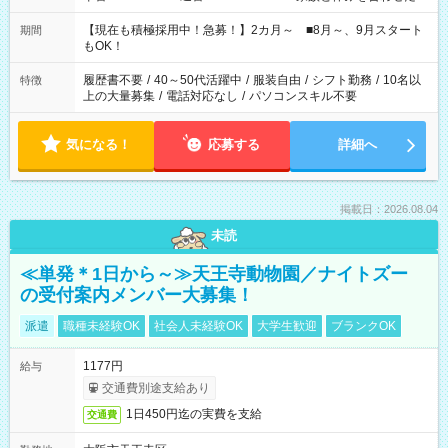
い」 「余裕を持って夕飯の準備がしたい」 「できれば残業はし
たくない」 など、ご希望を教えてくださいね。 ※Wワーク希望
【現在も積極採用中！急募！】2カ月～ ■8月～、9月スタート
期間
の方へ 今ご覧のお仕事で希望する勤務時間と、もう1つのお仕事
もOK！
の勤務時間。 合計で週40時間を超える場合は応募できません。
履歴書不要
/
40～50代活躍中
/
服装自由
/
シフト勤務
/
10名以
特徴
上の大量募集
/
電話対応なし
/
パソコンスキル不要
気になる！
応募する
詳細へ
掲載日：2026.08.04
未読
≪単発＊1日から～≫天王寺動物園／ナイトズー
の受付案内メンバー大募集！
派遣
職種未経験OK
社会人未経験OK
大学生歓迎
ブランクOK
1177円
給与
交通費別途支給あり
1日450円迄の実費を支給
交通費