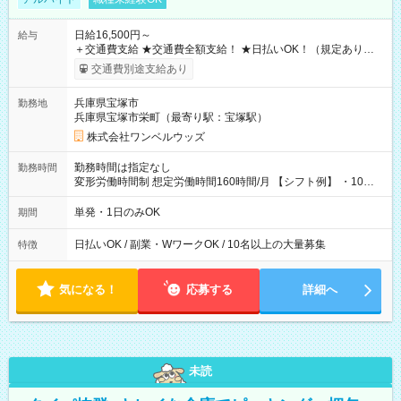
日給16,500円～
給与
＋交通費支給 ★交通費全額支給！ ★日払いOK！（規定あり） ┗
働いたその日に現金GET♪ お仕事後はコンビニATMから 日払
交通費別途支給あり
い分を引き落とせます！ 【試用期間】試用期間なし
兵庫県宝塚市
勤務地
兵庫県宝塚市栄町（最寄り駅：宝塚駅）
株式会社ワンベルウッズ
勤務時間は指定なし
勤務時間
変形労働時間制 想定労働時間160時間/月 【シフト例】 ・10：
00～20：00
単発・1日のみOK
期間
日払いOK / 副業・WワークOK / 10名以上の大量募集
特徴
気になる！
応募する
詳細へ
未読