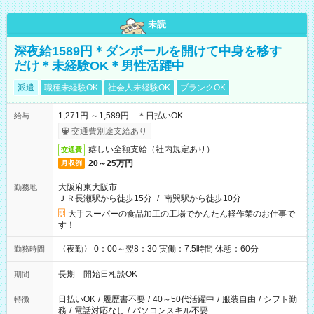
未読
深夜給1589円＊ダンボールを開けて中身を移す
だけ＊未経験OK＊男性活躍中
派遣
職種未経験OK
社会人未経験OK
ブランクOK
1,271円 ～1,589円 ＊日払いOK
給与
交通費別途支給あり
嬉しい全額支給（社内規定あり）
交通費
20～25万円
月収例
大阪府東大阪市
勤務地
ＪＲ長瀬駅から徒歩15分
/
南巽駅から徒歩10分
大手スーパーの食品加工の工場でかんたん軽作業のお仕事で
す！
〈夜勤〉 0：00～翌8：30 実働：7.5時間 休憩：60分
勤務時間
長期 開始日相談OK
期間
日払いOK
/
履歴書不要
/
40～50代活躍中
/
服装自由
/
シフト勤
特徴
務
/
電話対応なし
/
パソコンスキル不要