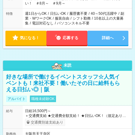
い！ ＃8月～ ＃9月～
週1日からOK
/
日払いOK
/
履歴書不要
/
40～50代活躍中
/
副
特徴
業・WワークOK
/
服装自由
/
シフト勤務
/
10名以上の大量募
集
/
電話対応なし
/
パソコンスキル不要
気になる！
応募する
詳細へ
未読
好きな場所で働けるイベントスタッフ☆人気イ
ベントも！来社不要！働いたその日に給料もら
える日払い◎｜阪
アルバイト
職種未経験OK
日給16,500円～
給与
＋交通費支給 ★交通費全額支給！ ★日払いOK！（規定あり） ┗
働いたその日に現金GET♪ お仕事後はコンビニATMから 日払
交通費別途支給あり
い分を引き落とせます！ 【試用期間】試用期間なし
大阪市天王寺区
勤務地