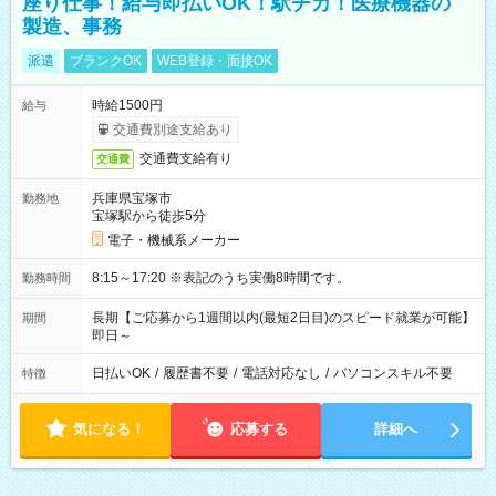
座り仕事！給与即払いOK！駅チカ！医療機器の
製造、事務
派遣
ブランクOK
WEB登録・面接OK
時給1500円
給与
交通費別途支給あり
交通費支給有り
交通費
兵庫県宝塚市
勤務地
宝塚駅から徒歩5分
電子・機械系メーカー
8:15～17:20 ※表記のうち実働8時間です。
勤務時間
長期【ご応募から1週間以内(最短2日目)のスピード就業が可能】
期間
即日～
日払いOK
/
履歴書不要
/
電話対応なし
/
パソコンスキル不要
特徴
気になる！
応募する
詳細へ