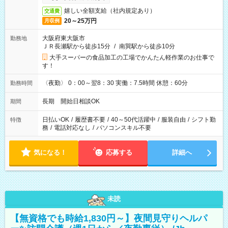
嬉しい全額支給（社内規定あり）
交通費
20～25万円
月収例
大阪府東大阪市
勤務地
ＪＲ長瀬駅から徒歩15分
/
南巽駅から徒歩10分
大手スーパーの食品加工の工場でかんたん軽作業のお仕事で
す！
〈夜勤〉 0：00～翌8：30 実働：7.5時間 休憩：60分
勤務時間
長期 開始日相談OK
期間
日払いOK
/
履歴書不要
/
40～50代活躍中
/
服装自由
/
シフト勤
特徴
務
/
電話対応なし
/
パソコンスキル不要
気になる！
応募する
詳細へ
未読
【無資格でも時給1,830円～】夜間見守りヘルパ