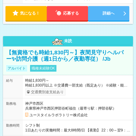
気になる！
応募する
詳細へ
未読
【無資格でも時給1,830円～】夜間見守りヘルパ
ー✨訪問介護（週1日から／夜勤専従） /Jb
アルバイト
職種未経験OK
時給1,830円～
給与
時給1,830円以上 ※交通費一部支給（既定あり） ※経験・能力を
考慮して決定します 【収入例】 週1回勤務の場合：1,830円×8時
交通費別途支給あり
間×4回=5万8,560円 週3回勤務の場合：1,830円×8時間×12回
=17万5,680円 【試用期間】試用期間あり 試用期間の長さ：2ヶ
神戸市西区
勤務地
月 ※ 雇用形態と給与に、本採用時と異なる部分があります。 雇
兵庫県神戸市西区押部谷町福住（最寄り駅：押部谷駅）
用形態：本採用時と同じです。 給与：時給 1,550円以上
ユースタイルラボラトリー株式会社
シフト制
勤務時間
1日あたりの実働時間：最大8時間/日 【夜勤】 22：00～翌9：
00 ※週1日～OK ／ 夜勤専従 ＊＊ 勤務時間例 ＊＊ ■22時か