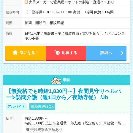
大手メーカーで産業用ロボットの製造：直通バスあり
〈日勤専属〉 8：00～17：00 実働：8時間 休憩：1時間
勤務時間
長期 開始日ご相談可能
期間
日払いOK
/
履歴書不要
/
服装自由
/
電話対応なし
/
パソコンス
特徴
キル不要
気になる！
応募する
詳細へ
未読
【無資格でも時給1,830円～】夜間見守りヘルパ
ー✨訪問介護（週1日から／夜勤専従） /Jb
アルバイト
職種未経験OK
時給1,830円～
給与
時給1,830円以上 ※交通費一部支給（既定あり） ※経験・能力を
考慮して決定します 【収入例】 週1回勤務の場合：1,830円×8時
交通費別途支給あり
間×4回=5万8,560円 週3回勤務の場合：1,830円×8時間×12回