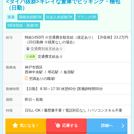
<タイパ抜群>キレイな倉庫でピッキング・梱包
（日勤）
派遣
職種未経験OK
社会人未経験OK
ブランクOK
WEB登録・面接OK
時給1450円 ※交通費全額支給（規定あり） 【月収例】23.2万円
給与
（20日勤務 ※残業なしの場合）
交通費別途支給あり
交通費支給あり
交通費
神戸市西区
勤務地
西神中央駅
/
明石駅
/
板宿駅
空調ありの職場!
【日勤】 8:30～17:30 休憩60分 [実働]8時間00分
勤務時間
即日～長期
期間
日払いOK
/
履歴書不要
/
電話対応なし
/
パソコンスキル不要
特徴
気になる！
応募する
詳細へ