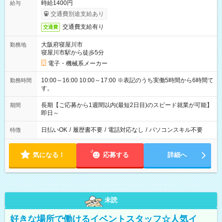
時給1400円
給与
交通費別途支給あり
交通費支給有り
交通費
大阪府寝屋川市
勤務地
寝屋川市駅から徒歩5分
電子・機械系メーカー
10:00～16:00 10:00～17:00 ※表記のうち実働5時間から6時間で
勤務時間
す。
長期【ご応募から1週間以内(最短2日目)のスピード就業が可能】
期間
即日～
日払いOK
/
履歴書不要
/
電話対応なし
/
パソコンスキル不要
特徴
気になる！
応募する
詳細へ
未読
好きな場所で働けるイベントスタッフ☆人気イ