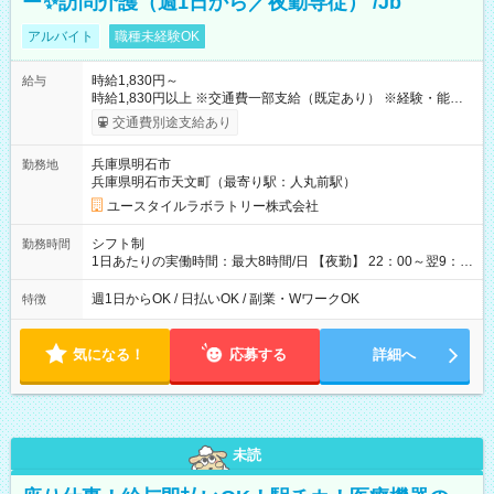
ー✨訪問介護（週1日から／夜勤専従） /Jb
アルバイト
職種未経験OK
時給1,830円～
給与
時給1,830円以上 ※交通費一部支給（既定あり） ※経験・能力を
考慮して決定します 【収入例】 週1回勤務の場合：1,830円×8時
交通費別途支給あり
間×4回=5万8,560円 週3回勤務の場合：1,830円×8時間×12回
=17万5,680円 【試用期間】試用期間あり 試用期間の長さ：2ヶ
兵庫県明石市
勤務地
月 ※ 雇用形態と給与に、本採用時と異なる部分があります。 雇
兵庫県明石市天文町（最寄り駅：人丸前駅）
用形態：本採用時と同じです。 給与：時給 1,550円以上
ユースタイルラボラトリー株式会社
シフト制
勤務時間
1日あたりの実働時間：最大8時間/日 【夜勤】 22：00～翌9：
00 ※週1日～OK ／ 夜勤専従 ＊＊ 勤務時間例 ＊＊ ■22時か
ら翌7時 ■23時から翌8時 ■24時から翌9時 など ※上記の時間
週1日からOK / 日払いOK / 副業・WワークOK
特徴
内で8時間勤務（休憩1時間）ご利用者様により、時間は異なり
ます。 ※曜日固定（毎週同じ曜日での勤務となります）
気になる！
応募する
詳細へ
未読