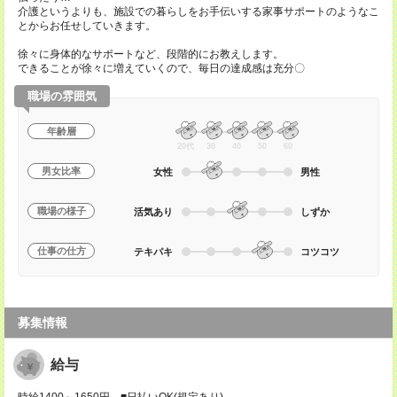
介護というよりも、施設での暮らしをお手伝いする家事サポートのようなこ
とからお任せしていきます。
徐々に身体的なサポートなど、段階的にお教えします。
できることが徐々に増えていくので、毎日の達成感は充分〇
職場の雰囲気
年齢層
20代
30
40
50
60
男女比率
女性
男性
職場の様子
活気あり
しずか
仕事の仕方
テキパキ
コツコツ
募集情報
給与