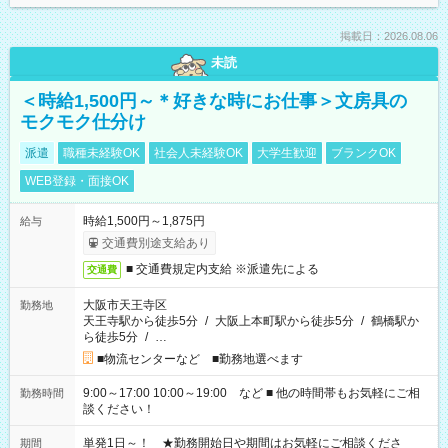
掲載日：2026.08.06
未読
＜時給1,500円～＊好きな時にお仕事＞文房具の
モクモク仕分け
派遣
職種未経験OK
社会人未経験OK
大学生歓迎
ブランクOK
WEB登録・面接OK
時給1,500円～1,875円
給与
交通費別途支給あり
■ 交通費規定内支給 ※派遣先による
交通費
大阪市天王寺区
勤務地
天王寺駅から徒歩5分
/
大阪上本町駅から徒歩5分
/
鶴橋駅か
ら徒歩5分
/
…
■物流センターなど ■勤務地選べます
9:00～17:00 10:00～19:00 など ■ 他の時間帯もお気軽にご相
勤務時間
談ください！
単発1日～！ ★勤務開始日や期間はお気軽にご相談くださ
期間