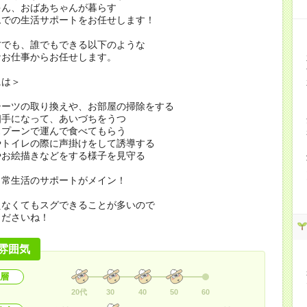
ゃん、おばあちゃんが暮らす
ムでの生活サポートをお任せします！
方でも、誰でもできる以下のような
なお仕事からお任せします。
には＞
シーツの取り換えや、お部屋の掃除をする
相手になって、あいづちをうつ
スプーンで運んで食べてもらう
やトイレの際に声掛けをして誘導する
やお絵描きなどをする様子を見守る
日常生活のサポートがメイン！
えなくてもスグできることが多いので
くださいね！
雰囲気
層
20代
30
40
50
60