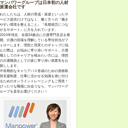
マンパワーグループは日本初の人材
派遣会社です
わたしたちは、人材の育成・派遣といったサ
ービス提供だけではなく、働く方々の『働き
やすい環境を整えること』『長期就労につな
がるサポート』に力を入れています。
2023年現在、全国34拠点に介護専門支店を展
開。介護の現場を理解している専任担当がフ
ォローします。理想と現実とのギャップに悩
んだ際は、お悩みに寄り添いサポート。介護
職としてのキャリアを積みたい方には、理想
の介護職員としての姿に寄り添い就業先をお
探しします。
中長期的なキャリアパス形成のための資格取
得支援制度、仕事に活かせる知識を身に付け
るためのオンライントレーニングもご用意！
ぴったりな職場に出会うなら、マンパワーグ
ループを是非お選びください！