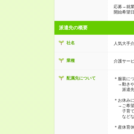
応募→就業
開始希望日
派遣先の概要
社名
人気大手
業種
介護サー
配属先について
＊服装に
→動きや
派遣先に
＊お休み
→ご希望
子育て・
などな
＊産休育