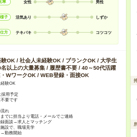
比率
女性
男性
様子
活気あり
しずか
仕方
テキパキ
コツコツ
OK / 社会人未経験OK / ブランクOK / 大学生
10名以上の大量募集 / 履歴書不要 / 40～50代活躍
副業・WワークOK / WEB登録・面接OK
経験OK
上採用予定
は不要です
の流れ
日までに担当より電話・メールでご連絡
登録面談→求人とマッチング
の施設で、職場見学
定→勤務開始