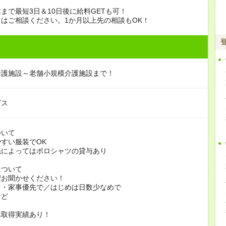
まで最短3日＆10日後に給料GETも可！
はご相談ください。1か月以上先の相談もOK！
介護施設～老舗小規模介護施設まで！
ビス
ついて
すい服装でOK
よってはポロシャツの貸与あり
について
お聞かせください！
家事優先で／はじめは日数少なめで
ど
休取得実績あり！