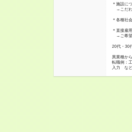
＊施設に
→こだわ
＊各種社
＊直接雇
→ご希望
20代・3
異業種か
転職例：
入力 な