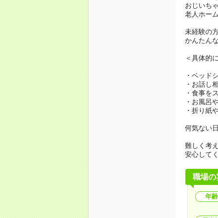
おじいち
老人ホー
未経験の
かんたん
＜具体的
・ベッド
・お話し
・食事を
・お風呂
・折り紙
何気ない
難しく考
安心して
職場の
年齢