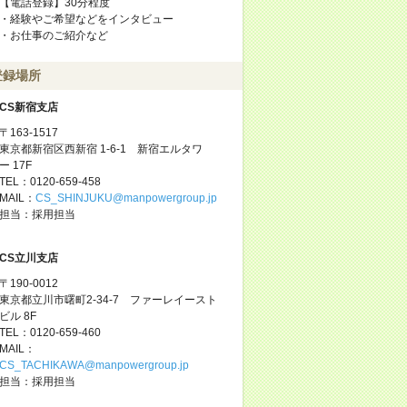
【電話登録】30分程度
・経験やご希望などをインタビュー
・お仕事のご紹介など
登録場所
CS新宿支店
〒163-1517
東京都新宿区西新宿 1-6-1 新宿エルタワ
ー 17F
TEL：0120-659-458
MAIL：
CS_SHINJUKU@manpowergroup.jp
担当：採用担当
CS立川支店
〒190-0012
東京都立川市曙町2-34-7 ファーレイースト
ビル 8F
TEL：0120-659-460
MAIL：
CS_TACHIKAWA@manpowergroup.jp
担当：採用担当