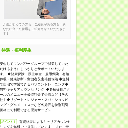
介護が初めての方も、ご経験がある方も！あ
なたに合った職場をご紹介させていただきま
す！
待遇・福利厚生
安心してマンパワーグループで就業していた
だけるようにしっかりとサポートいたしま
す。 ◆健康保険・厚生年金・雇用保険・有給
休暇・健康診断・労働者災害補償保険 ◆無料
で自宅で学習できるパソコントレーニング◆
無料キャリアカウンセリング ◆各種提携スク
ールのメニューを優待料金で受講など【その
他】◆リゾート・レジャー・スパ・ショッピ
ング・グルメ・エステなど各施設を特別割引
価格にて利用できる優待サービス
有資格者によるキャリアカウンセ
ポイント！
リングを無料でご提供しています。 またご登