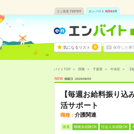
エン派遣
71573
件
エン バイト
82531
件
0
気になるリスト
保存した希
バイトTOP
関東
千葉県
中央区
【毎
NEW
掲載日 :
2026
/
08
/
05
【毎週お給料振り込
活サポート
介護関連
職種：
派遣
職種未経験OK
社会人未経験OK