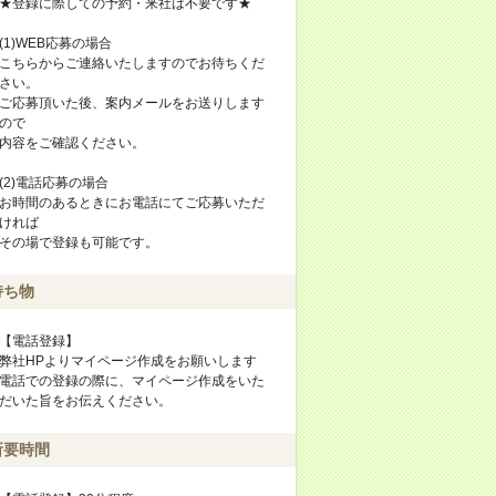
★登録に際しての予約・来社は不要です★
(1)WEB応募の場合
こちらからご連絡いたしますのでお待ちくだ
さい。
ご応募頂いた後、案内メールをお送りします
ので
内容をご確認ください。
(2)電話応募の場合
お時間のあるときにお電話にてご応募いただ
ければ
その場で登録も可能です。
持ち物
【電話登録】
弊社HPよりマイページ作成をお願いします
電話での登録の際に、マイページ作成をいた
だいた旨をお伝えください。
所要時間