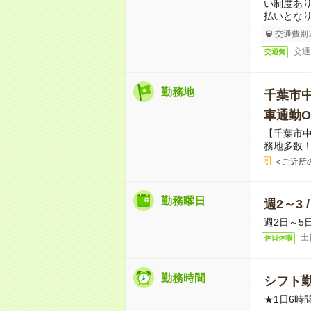
い制度あ
払いとな
交通費別
交通
交通費
勤務地
千葉市
車通勤O
【千葉市
務地多数
＜ご近所
勤務曜日
週2～3 
週2日～5
土
休日休暇
勤務時間
シフト勤
★1日6時