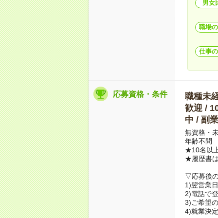
男女
職場の
仕事の
応募資格・条件
職種未経験
歓迎 / 
中 / 
無資格・未
年齢不問
★10名以
★履歴書
▽応募後
1)翌営業
2)電話で
3)ご希望
4)就業決