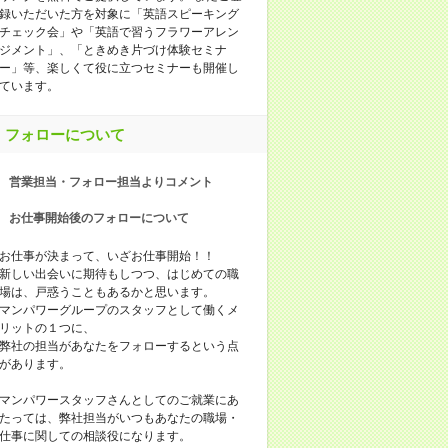
録いただいた方を対象に「英語スピーキング
チェック会」や「英語で習うフラワーアレン
ジメント」、「ときめき片づけ体験セミナ
ー」等、楽しくて役に立つセミナーも開催し
ています。
フォローについて
営業担当・フォロー担当よりコメント
お仕事開始後のフォローについて
お仕事が決まって、いざお仕事開始！！
新しい出会いに期待もしつつ、はじめての職
場は、戸惑うこともあるかと思います。
マンパワーグループのスタッフとして働くメ
リットの１つに、
弊社の担当があなたをフォローするという点
があります。
マンパワースタッフさんとしてのご就業にあ
たっては、弊社担当がいつもあなたの職場・
仕事に関しての相談役になります。