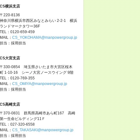
CS横浜支店
〒220-8136
神奈川県横浜市西区みなとみらい 2-2-1 横浜
ランドマークタワー36F
TEL：0120-659-459
MAIL：
CS_YOKOHAMA@manpowergroup.jp
担当：採用担当
CS大宮支店
〒330-0854 埼玉県さいたま市大宮区桜木
町 1-10-16 シーノ大宮ノースウイング 9階
TEL：0120-769-355
MAIL：
CS_OMIYA@manpowergroup.jp
担当：採用担当
CS高崎支店
〒370-0831 群馬県高崎市あら町167 高崎
第一生命ビルディング11Ｆ
TEL：027-320-6558
MAIL：
CS_TAKASAKI@manpowergroup.jp
担当：採用担当