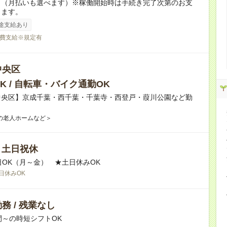
り（月払いも選べます）※稼働開始時は手続き完了次第のお支
ります。
途支給あり
費支給※規定有
中央区
K / 自転車・バイク通勤OK
中央区】京成千葉・西千葉・千葉寺・西登戸・葭川公園など勤
！
の老人ホームなど＞
/ 土日祝休
日OK（月～金） ★土日休みOK
日休みOK
務 / 残業なし
間～の時短シフトOK