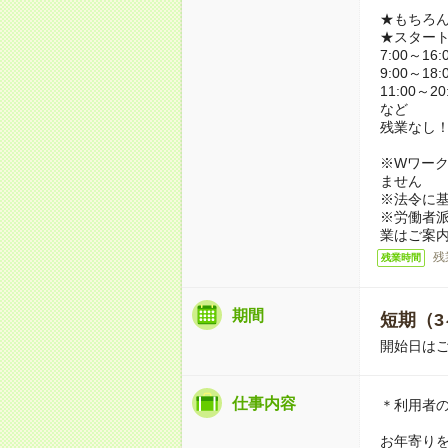
★もちろ
★スター
7:00～16:
9:00～18:
11:00～20
など
残業なし
※Wワーク
ません
※法令に基
※労働者
業はご案
残
残業時間
期間
短期（3
開始日は
仕事内容
＊利用者
お年寄り