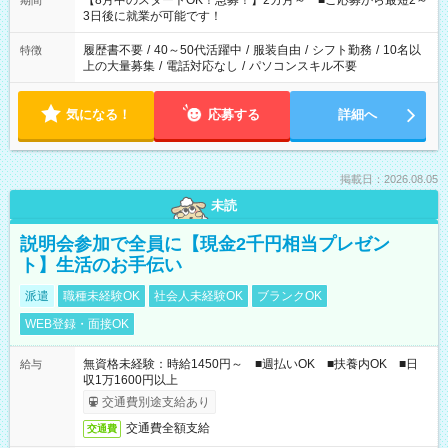
【8月中のスタートOK！急募！】2カ月～ ■ご応募から最短2～
期間
ね。 ※Wワーク希望の方へ 今ご覧のお仕事で希望する勤務時間
3日後に就業が可能です！
と、もう1つのお仕事の勤務時間。 合計で週40時間を超える場
合は応募できません。
履歴書不要
/
40～50代活躍中
/
服装自由
/
シフト勤務
/
10名以
特徴
上の大量募集
/
電話対応なし
/
パソコンスキル不要
気になる！
応募する
詳細へ
掲載日：2026.08.05
未読
説明会参加で全員に【現金2千円相当プレゼン
ト】生活のお手伝い
派遣
職種未経験OK
社会人未経験OK
ブランクOK
WEB登録・面接OK
無資格未経験：時給1450円～ ■週払いOK ■扶養内OK ■日
給与
収1万1600円以上
交通費別途支給あり
交通費全額支給
交通費