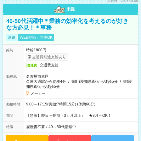
掲載日：2026.08.06
未読
40-50代活躍中＊業務の効率化を考えるのが好き
な方必見！＊事務
派遣
WEB登録・面接OK
時給1800円
給与
交通費別途支給あり
交通費支給
交通費
名古屋市東区
勤務地
久屋大通駅から徒歩4分
/
栄町(愛知県)駅から徒歩5分
/
栄(愛
知県)駅から徒歩5分
メーカー
9:00～17:15(実働:7時間15分) (休憩60分)
勤務時間
【急募】即日～長期（3カ月以上） ★8月～OK！
期間
履歴書不要
/
40～50代活躍中
特徴