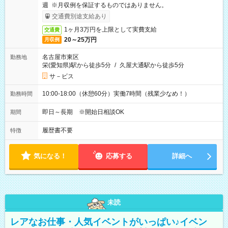
週 ※月収例を保証するものではありません。
交通費別途支給あり
1ヶ月3万円を上限として実費支給
交通費
20～25万円
月収例
名古屋市東区
勤務地
栄(愛知県)駅から徒歩5分
/
久屋大通駅から徒歩5分
サ－ビス
10:00-18:00（休憩60分）実働7時間（残業少なめ！）
勤務時間
即日～長期 ※開始日相談OK
期間
履歴書不要
特徴
気になる！
応募する
詳細へ
未読
レアなお仕事・人気イベントがいっぱい♪イベン