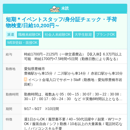
未読
短期＊イベントスタッフ/身分証チェック・手荷
物検査/日給10,200円～
派遣
職種未経験OK
社会人未経験OK
大学生歓迎
ブランクOK
WEB登録・面接OK
時給1700円～2125円（一律交通費込）【収入例】6.3万円以上
給与
可能 時給1700円×7.5時間×5日間（勤務日数により異なる）
愛知県豊橋市
勤務地
豊橋駅から車15分
/
二川駅から車14分
/
赤岩口駅から車10分
イベント会場入口でサポートStaff（勤務地：愛知県豊橋市岩
田町）
勤務時間は、複数あり 05：00～15：30 07：30～22：30 08：
勤務時間
30～17：00 17：00～24：30 など ※実働8時間以上となる勤
務もあります。 【休憩】60分+他休憩あり 交替で取得します。
安全面に配慮しこまめな休憩があります。
9/17～9/27 ※10日間
期間
週1日からOK
/
履歴書不要
/
40～50代活躍中
/
副業・Wワーク
特徴
OK
/
服装自由
/
シフト勤務
/
10名以上の大量募集
/
電話対応な
し
/
パソコンスキル不要