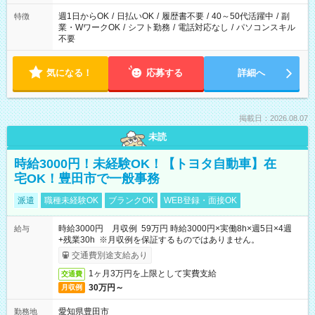
週1日からOK
/
日払いOK
/
履歴書不要
/
40～50代活躍中
/
副
特徴
業・WワークOK
/
シフト勤務
/
電話対応なし
/
パソコンスキル
不要
気になる！
応募する
詳細へ
掲載日：2026.08.07
未読
時給3000円！未経験OK！【トヨタ自動車】在
宅OK！豊田市で一般事務
派遣
職種未経験OK
ブランクOK
WEB登録・面接OK
時給3000円 月収例 59万円 時給3000円×実働8h×週5日×4週
給与
+残業30h ※月収例を保証するものではありません。
交通費別途支給あり
1ヶ月3万円を上限として実費支給
交通費
30万円～
月収例
愛知県豊田市
勤務地