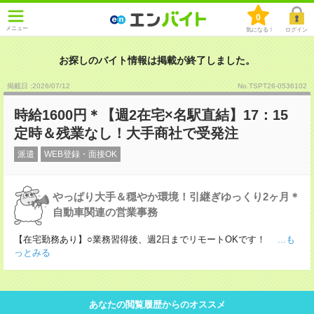
0
メニュー
気になる！
ログイン
お探しのバイト情報は掲載が終了しました。
掲載日 :2026
/
07
/
12
No.TSPT26-0536102
時給1600円＊【週2在宅×名駅直結】17：15
定時＆残業なし！大手商社で受発注
派遣
WEB登録・面接OK
やっぱり大手＆穏やか環境！引継ぎゆっくり2ヶ月＊
自動車関連の営業事務
【在宅勤務あり】○業務習得後、週2日までリモートOKです！
...も
っとみる
あなたの閲覧履歴からのオススメ