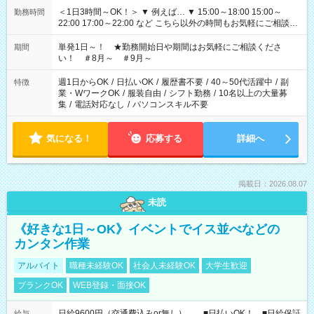
＜1日3時間～OK！＞ ▼ 例えば… ▼ 15:00～18:00 15:00～
勤務時間
22:00 17:00～22:00 など こちら以外の時間もお気軽にご相談く
ださい！
単発1日～！ ★勤務開始日や期間はお気軽にご相談くださ
期間
い！ ＃8月～ ＃9月～
週1日からOK
/
日払いOK
/
履歴書不要
/
40～50代活躍中
/
副
特徴
業・WワークOK
/
服装自由
/
シフト勤務
/
10名以上の大量募
集
/
電話対応なし
/
パソコンスキル不要
気になる！
応募する
詳細へ
掲載日：2026.08.07
未読
《好きな1日～OK》イベントでイス並べなどの
カンタン作業
アルバイト
職種未経験OK
社会人未経験OK
大学生歓迎
ブランクOK
WEB登録・面接OK
日給9600円（交通費込みor無し） ■日払いOK！ ■日給保証
給与