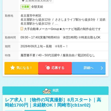
交通費別途支給あり
全額支給
交通費
名古屋市中村区
勤務地
名古屋駅から徒歩12分
/
ささしまライブ駅から徒歩3分
/
近鉄
名古屋駅から徒歩12分
/
…
大手自動車メーカーGroup★カーナビ地図の制作会社です
09:00～17:40(実働7時間40分 休憩1時間) ※時差出勤もOK
勤務時間
2026年09月上旬～長期 ※9月～！
期間
履歴書不要
/
40～50代活躍中
/
服装自由
/
電話対応なし
特徴
気になる！
応募する
詳細へ
未読
レア求人！［物件の写真撮影］8月スタート｜高
時給1700円｜未経験OK！岡崎市(cb1sr02)