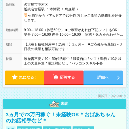
名古屋市中村区
勤務地
近鉄名古屋駅
/
本陣駅
/
烏森駅
/
…
≪自宅からドアtoドアで30分以内！≫ご希望の勤務地を紹介
します。
9:00～18:00（休憩60分） ■ご希望があれば下記シフトもOK！
勤務時間
早番 7:00～16:00 遅番 10:00～19:00 「家族と休みを合わせた
い」 「余裕を持って夕飯の準備がしたい」 「できれば残業はし
たくない」 など、ご希望を教えてくださいね。 ※Wワーク希望
【現在も積極採用中！急募！】2カ月～ ■ご応募から最短2～3
期間
の方へ 今ご覧のお仕事で希望する勤務時間と、もう1つのお仕事
日後の就業も相談可能です！
の勤務時間。 合計で週40時間を超える場合は応募できません。
履歴書不要
/
40～50代活躍中
/
服装自由
/
シフト勤務
/
10名以
特徴
上の大量募集
/
電話対応なし
/
パソコンスキル不要
気になる！
応募する
詳細へ
掲載日：2026.08.09
未読
3ヵ月で73万円稼ぐ！未経験OK＊おばあちゃん
のお話相手など＊