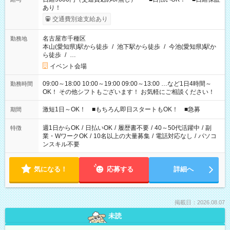
あり！
交通費別途支給あり
名古屋市千種区
勤務地
本山(愛知県)駅から徒歩
/
池下駅から徒歩
/
今池(愛知県)駅か
ら徒歩
/
…
イベント会場
09:00～18:00 10:00～19:00 09:00～13:00 …など1日4時間～
勤務時間
OK！ その他シフトもございます！ お気軽にご相談ください！
激短1日～OK！ ■もちろん即日スタートもOK！ ■急募
期間
週1日からOK
/
日払いOK
/
履歴書不要
/
40～50代活躍中
/
副
特徴
業・WワークOK
/
10名以上の大量募集
/
電話対応なし
/
パソコ
ンスキル不要
気になる！
応募する
詳細へ
掲載日：2026.08.07
未読