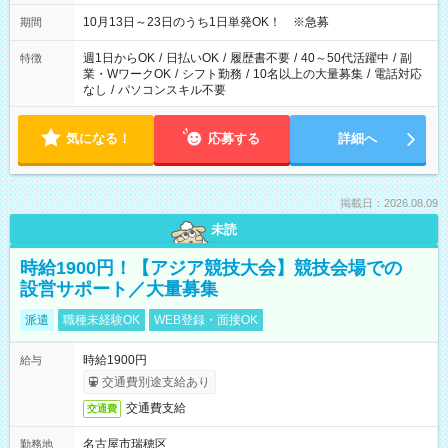
【夕方】 10/16・17・19～21→「17：00～26：00」
10/22→「17：00～24：30」 10/23→「16：00～23：00」 ＊
10月13日～23日のうち1日単発OK！ ※急募
期間
勤務時間に関して、面談時にしっかりお伝えします！ 朝だ
け、夕方だけ、などもOKです！
週1日からOK
/
日払いOK
/
履歴書不要
/
40～50代活躍中
/
副
特徴
業・WワークOK
/
シフト勤務
/
10名以上の大量募集
/
電話対応
なし
/
パソコンスキル不要
気になる！
応募する
詳細へ
掲載日：2026.08.09
未読
時給1900円！【アジア競技大会】競技会場での
設営サポート／大量募集
派遣
職種未経験OK
WEB登録・面接OK
時給1900円
給与
交通費別途支給あり
交通費支給
交通費
名古屋市瑞穂区
勤務地