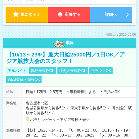
気になる！
応募する
詳細へ
掲載日：2026.08.06
未読
【10/13～23✨】最大日給25000円／1日OK／ア
ジア競技大会のスタッフ！
アルバイト
職種未経験OK
社会人未経験OK
ブランクOK
WEB登録・面接OK
日給1.1万円～2.5万円 ＊勤務時間による ＊日払いOK
給与
名古屋市北区
勤務地
名城公園駅から徒歩5分
/
東大手駅から徒歩5分
/
清水(愛知県)
駅から徒歩5分
/
…
パラリンピック＊アジア競技大会✨！
【朝】 10/13・14・15→「6：00～21：00」 10/16・17・19・
勤務時間
20・21・22→「4：30～17：00」 10/23→「5：30～16：00」