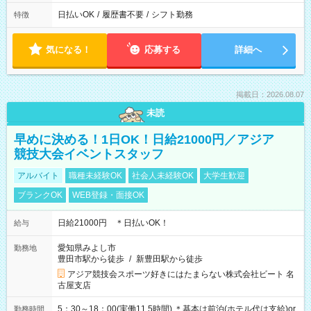
受付可）夏季休暇（お盆）：暦通り（休み希望あれば受付可）
日払いOK
/
履歴書不要
/
シフト勤務
特徴
気になる！
応募する
詳細へ
掲載日：2026.08.07
未読
早めに決める！1日OK！日給21000円／アジア
競技大会イベントスタッフ
アルバイト
職種未経験OK
社会人未経験OK
大学生歓迎
ブランクOK
WEB登録・面接OK
日給21000円 ＊日払いOK！
給与
愛知県みよし市
勤務地
豊田市駅から徒歩
/
新豊田駅から徒歩
アジア競技会スポーツ好きにはたまらない株式会社ビート 名
古屋支店
5：30～18：00(実働11.5時間) ＊基本は前泊(ホテル代は支給)or
勤務時間