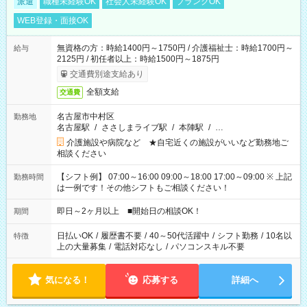
派遣
職種未経験OK
社会人未経験OK
ブランクOK
WEB登録・面接OK
無資格の方：時給1400円～1750円 / 介護福祉士：時給1700円～
給与
2125円 / 初任者以上：時給1500円～1875円
交通費別途支給あり
全額支給
交通費
名古屋市中村区
勤務地
名古屋駅
/
ささしまライブ駅
/
本陣駅
/
…
介護施設や病院など ★自宅近くの施設がいいなど勤務地ご
相談ください
【シフト例】 07:00～16:00 09:00～18:00 17:00～09:00 ※ 上記
勤務時間
は一例です！その他シフトもご相談ください！
即日～2ヶ月以上 ■開始日の相談OK！
期間
日払いOK
/
履歴書不要
/
40～50代活躍中
/
シフト勤務
/
10名以
特徴
上の大量募集
/
電話対応なし
/
パソコンスキル不要
気になる！
応募する
詳細へ