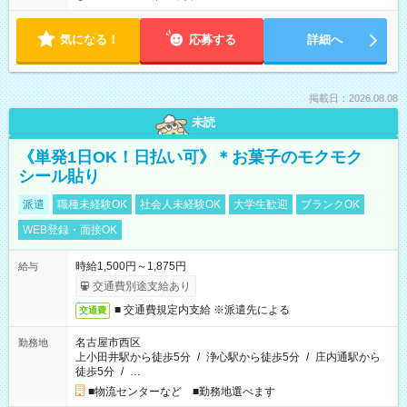
気になる！
応募する
詳細へ
掲載日：2026.08.08
未読
《単発1日OK！日払い可》＊お菓子のモクモク
シール貼り
派遣
職種未経験OK
社会人未経験OK
大学生歓迎
ブランクOK
WEB登録・面接OK
時給1,500円～1,875円
給与
交通費別途支給あり
■ 交通費規定内支給 ※派遣先による
交通費
名古屋市西区
勤務地
上小田井駅から徒歩5分
/
浄心駅から徒歩5分
/
庄内通駅から
徒歩5分
/
…
■物流センターなど ■勤務地選べます