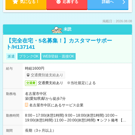
気になる！
応募する
詳細へ
掲載日：2026.08.08
未読
【完全在宅・5名募集！】カスタマーサポー
ト/H137141
派遣
ブランクOK
WEB登録・面接OK
時給1600円
給与
交通費別途支給あり
交通費支給あり ※当社規定による
交通費
名古屋市中区
勤務地
栄(愛知県)駅から徒歩7分
名古屋市中区にあるサービス企業
8:00～17:00(休憩1時間) 9:00～18:00(休憩1時間) 10:00～
勤務時間
19:00(休憩1時間) 11:00～20:00(休憩1時間) ▼シフト備考 【長
期休暇シフト】長期休暇：振り替え出勤なし（したい方相談
OK）年末年始：毎年11月に決定（基本は長期休暇になりま
長期（3ヶ月以上）
期間
す:2025年度実績：12/26～1/5）GW：暦通り（休み希望あれば