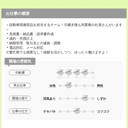
お仕事の概要
＜自動車関連部品を担当するチーム！引継ぎ後も同業務の社員さんがいます
＞
＊見積書・納品書・請求書作成
＊成約・売買計上
＊納期管理、取引先との連絡・調整
＊電話対応、メール対応
※繁忙期でも残業なし！経験を活かしつつ、ゆったり働けますよ！
職場の雰囲気
年齢層
20代
30
40
50
60
男女比率
女性
男性
職場の様子
活気あり
しずか
仕事の仕方
テキパキ
コツコツ