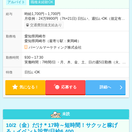
アルバイト
職種未経験OK
時給1,700円～1,700円
給与
月収例：24万9900円（7h×21日) 日払い、週払いOK（規定有
り） 【試用期間】試用期間なし
交通費別途支給あり
愛知県岡崎市
勤務地
愛知県岡崎市（最寄り駅：東岡崎）
パーソルマーケティング株式会社
930～17:30
勤務時間
実働時間：7時間/日 ・月、木、金、土、日の週5日勤務（火、水
は固定休です／夏季、年末年始等、長期休暇有り！） ・ワンシ
フト！ 残業ほぼナシ（0～5h/月）
日払いOK
特徴
気になる！
応募する
詳細へ
未読
10/2（金）だけ＊17時～短時間！サクッと稼げ
る・イベント設営/日給6,400