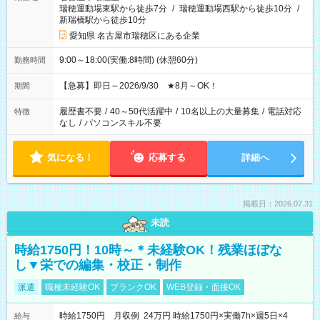
瑞穂運動場東駅から徒歩7分
/
瑞穂運動場西駅から徒歩10分
/
新瑞橋駅から徒歩10分
愛知県 名古屋市瑞穂区にある企業
9:00～18:00(実働:8時間) (休憩60分)
勤務時間
【急募】即日～2026/9/30 ★8月～OK！
期間
履歴書不要
/
40～50代活躍中
/
10名以上の大量募集
/
電話対応
特徴
なし
/
パソコンスキル不要
気になる！
応募する
詳細へ
掲載日：2026.07.31
未読
時給1750円！10時～＊未経験OK！残業ほぼな
し▼栄での編集・校正・制作
派遣
職種未経験OK
ブランクOK
WEB登録・面接OK
時給1750円 月収例 24万円 時給1750円×実働7h×週5日×4
給与