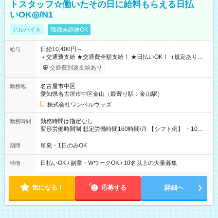
トスタッフ☆働いたその日に給料もらえる日払
いOK◎/N1
アルバイト
職種未経験OK
日給10,400円～
給与
＋交通費支給 ★交通費全額支給！ ★日払いOK！（規定あり） ┗
働いたその日に現金GET♪ お仕事後はコンビニATMから 日払
交通費別途支給あり
い分を引き落とせます！ 【試用期間】試用期間なし
名古屋市中区
勤務地
愛知県名古屋市中区金山（最寄り駅：金山駅）
株式会社ワンベルウッズ
勤務時間は指定なし
勤務時間
変形労働時間制 想定労働時間160時間/月 【シフト例】 ・10：
00～20：00
単発・1日のみOK
期間
日払いOK / 副業・WワークOK / 10名以上の大量募集
特徴
気になる！
応募する
詳細へ