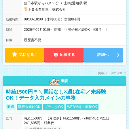
豊田市駅からバス58分
/
土橋(愛知県)駅
トヨタ自動車 株式会社
09:00-18:00（休憩60分）実働8時間
勤務時間
2026年09月01日～長期 ※開始日相談OK ※9月～！
期間
履歴書不要
特徴
気になる！
応募する
詳細へ
掲載日：2026.08.03
未読
時給1500円＊＼電話なし×週1在宅／未経験
OK！データ入力メインの事務
派遣
職種未経験OK
ブランクOK
WEB登録・面接OK
時給1500円 【月収例】時給1500円×7時間40分×21日＝
給与
241,605円＋残業代