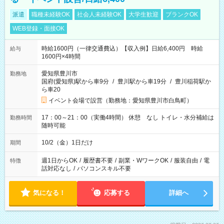
派遣
職種未経験OK
社会人未経験OK
大学生歓迎
ブランクOK
WEB登録・面接OK
時給1600円（一律交通費込）【収入例】日給6,400円 時給
給与
1600円×4時間
愛知県豊川市
勤務地
国府(愛知県)駅から車9分
/
豊川駅から車19分
/
豊川稲荷駅か
ら車20
イベント会場で設営（勤務地：愛知県豊川市白鳥町）
17：00～21：00（実働4時間） 休憩 なし トイレ・水分補給は
勤務時間
随時可能
10/2（金）1日だけ
期間
週1日からOK
/
履歴書不要
/
副業・WワークOK
/
服装自由
/
電
特徴
話対応なし
/
パソコンスキル不要
気になる！
応募する
詳細へ