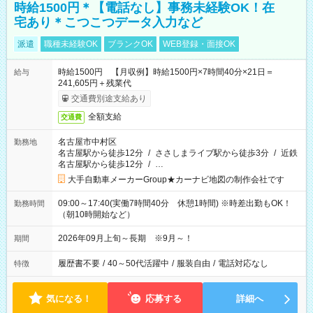
時給1500円＊【電話なし】事務未経験OK！在
宅あり＊こつこつデータ入力など
派遣
職種未経験OK
ブランクOK
WEB登録・面接OK
時給1500円 【月収例】時給1500円×7時間40分×21日＝
給与
241,605円＋残業代
交通費別途支給あり
全額支給
交通費
名古屋市中村区
勤務地
名古屋駅から徒歩12分
/
ささしまライブ駅から徒歩3分
/
近鉄
名古屋駅から徒歩12分
/
…
大手自動車メーカーGroup★カーナビ地図の制作会社です
09:00～17:40(実働7時間40分 休憩1時間) ※時差出勤もOK！
勤務時間
（朝10時開始など）
2026年09月上旬～長期 ※9月～！
期間
履歴書不要
/
40～50代活躍中
/
服装自由
/
電話対応なし
特徴
気になる！
応募する
詳細へ