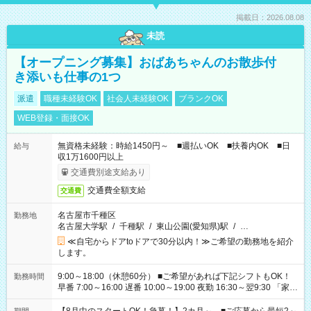
掲載日：2026.08.08
未読
【オープニング募集】おばあちゃんのお散歩付
き添いも仕事の1つ
派遣
職種未経験OK
社会人未経験OK
ブランクOK
WEB登録・面接OK
無資格未経験：時給1450円～ ■週払いOK ■扶養内OK ■日
給与
収1万1600円以上
交通費別途支給あり
交通費全額支給
交通費
名古屋市千種区
勤務地
名古屋大学駅
/
千種駅
/
東山公園(愛知県)駅
/
…
≪自宅からドアtoドアで30分以内！≫ご希望の勤務地を紹介
します。
9:00～18:00（休憩60分） ■ご希望があれば下記シフトもOK！
勤務時間
早番 7:00～16:00 遅番 10:00～19:00 夜勤 16:30～翌9:30 「家族
と休みを合わせたい」 「余裕を持って夕飯の準備がしたい」
「できれば残業はしたくない」 など、ご希望を教えてください