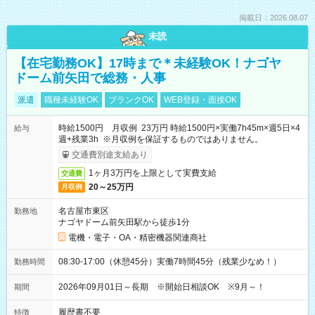
掲載日：2026.08.07
未読
【在宅勤務OK】17時まで＊未経験OK！ナゴヤ
ドーム前矢田で総務・人事
派遣
職種未経験OK
ブランクOK
WEB登録・面接OK
時給1500円 月収例 23万円 時給1500円×実働7h45m×週5日×4
給与
週+残業3h ※月収例を保証するものではありません。
交通費別途支給あり
1ヶ月3万円を上限として実費支給
交通費
20～25万円
月収例
名古屋市東区
勤務地
ナゴヤドーム前矢田駅から徒歩1分
電機・電子・OA・精密機器関連商社
08:30-17:00（休憩45分）実働7時間45分（残業少なめ！）
勤務時間
2026年09月01日～長期 ※開始日相談OK ※9月～！
期間
履歴書不要
特徴