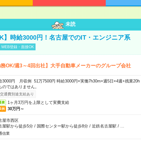
未読
K】時給3000円！名古屋でのIT・エンジニア系
WEB登録・面接OK
務OK/週3～4回出社】大手自動車メーカーのグループ会社
給3000円 月収例 51万7500円 時給3000円×実働7h30m×週5日×4週+残業2
ものではありません。
交通費別途支給あり
1ヶ月3万円を上限として実費支給
通費
30万円～
収例
古屋市西区
古屋駅から徒歩5分
/
国際センター駅から徒歩8分
/
近鉄名古屋駅
/
…
通信業