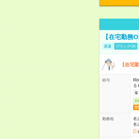
【在宅勤務O
派遣
ブランクOK
【在宅勤
時
給与
る
交
月
名
勤務地
名