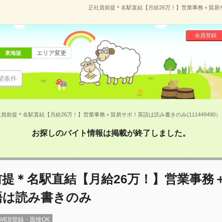
正社員前提＊名駅直結【月給26万！】営業事務＋貿易サポ
会員登録
エリア変更
東海版
望条件
員前提＊名駅直結【月給26万！】営業事務＋貿易サポ！英語は読み書きのみ(111449490）
お探しのバイト情報は掲載が終了しました。
前提＊名駅直結【月給26万！】営業事務
語は読み書きのみ
WEB登録・面接OK