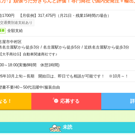
1万↑】頑張った分きちんと評価！専門商社で国内受発注＋輸出
給1700円 【月収例】317,475円（月21日・残業15時間の場合）
交通費別途支給あり
全額支給
通費
古屋市中村区
鉄名古屋駅から徒歩3分
/
名古屋駅から徒歩5分
/
近鉄名古屋駅から徒歩3分
【大手商社G】自動車関連商社です♪
:00～18:00(実働8時間 休憩1時間)
026年10月上旬～長期 開始日は、即日でも相談が可能です！ ※10月～！
歴書不要
/
40～50代活躍中
/
服装自由
なる！
応募する
詳
未読