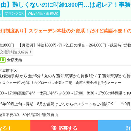
由】難しくないのに時給1800円…は超レア！事務
K
ブランクOK
WEB登録・面接OK
登用制度あり】スウェーデン本社の外資系！だけど英語不要！
給1800円 【月収例】時給1800円×7H×21日の場合＝264,600円（残業時は
交通費別途支給あり
全額支給
通費
古屋市中区
見(愛知県)駅から徒歩6分
/
丸の内(愛知県)駅から徒歩1分
/
栄(愛知県)駅から徒
＜スウェーデンが本社のグローバル企業＞工場・倉庫の安全柵を扱うメーカー
:00～17:00(実働7時間 休憩1時間) ※8:00～17:00、8:30～17:00の時間帯
026年09月上旬～長期 8月お盆明けごろからのスタートもご相談OK！ ※9
歴書不要
/
40～50代活躍中
/
服装自由
なる！
応募する
詳