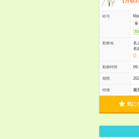
【月収3
時
給与
交
名
勤務地
名
09
勤務時間
2
期間
履
特徴
気に