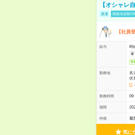
【オシャレ自
派遣
職種未経験O
【社員
時
給与
交
名
勤務地
伏
09
勤務時間
2
期間
履
特徴
気に