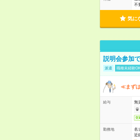
不
気に
説明会参加で
派遣
職種未経験O
≪まずは
無
給与
交
名
勤務地
近