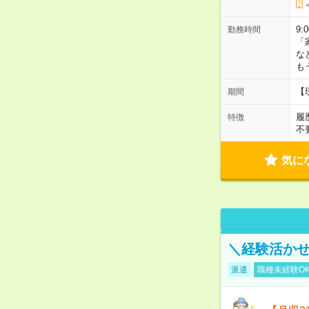
9:
勤務時間
「
な
も
【
期間
履
特徴
不
気に
＼経験活かせ
派遣
職種未経験O