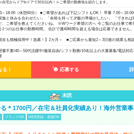
≪自宅からドアtoドアで30分以内！≫ご希望の勤務地を紹介します。
00～18:00（休憩60分） ■ご希望があれば下記シフトもOK！ 早番 7:00～16:00 遅
家族と休みを合わせたい」 「余裕を持って夕飯の準備がしたい」 「できれば
ど、ご希望を教えてくださいね。 ※Wワーク希望の方へ 今ご覧のお仕事で希
う1つのお仕事の勤務時間。 合計で週40時間を超える場合は応募できません。
現在も積極採用中！急募！】2カ月～ ■ご応募から最短2～3日後の就業も相
歴書不要
/
40～50代活躍中
/
服装自由
/
シフト勤務
/
10名以上の大量募集
/
電話対応
要
なる！
応募する
詳
未読
る＊1700円／在宅＆社員化実績あり！海外営業事
K
ブランクOK
WEB登録・面接OK