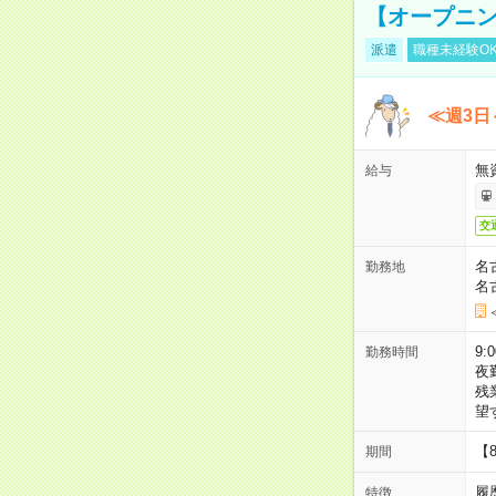
【オープニン
派遣
職種未経験O
≪週3日
無
給与
交
名
勤務地
名
9:
勤務時間
夜
残
望
【
期間
履
特徴