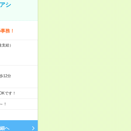
アシ
の事務！
別途支給）
歩12分
でもOKです！
月～！
細へ