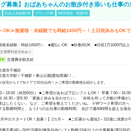
グ募集】おばあちゃんのお散歩付き添いも仕事の
K
社会人未経験OK
ブランクOK
WEB登録・面接OK
～OK≫無資格・未経験でも時給1450円～！土日祝休みもOK
資格未経験：時給1450円～ ■週払いOK ■扶養内OK ■日収1万1600円以上
交通費別途支給あり
交通費全額支給
通費
古屋市千種区
古屋大学駅
/
千種駅
/
東山公園(愛知県)駅
/
…
≪自宅からドアtoドアで30分以内！≫ご希望の勤務地を紹介します。
00～18:00（休憩60分） ■ご希望があれば下記シフトもOK！ 早番 7:00～16:00 遅
勤 16:30～翌9:30 「家族と休みを合わせたい」 「余裕を持って夕飯の準備
業はしたくない」 など、ご希望を教えてくださいね。 ※Wワーク希望の方へ
する勤務時間と、もう1つのお仕事の勤務時間。 合計で週40時間を超える場
8月中のスタートOK！急募！】2カ月～ ■ご応募から最短2～3日後に就業が
歴書不要
/
40～50代活躍中
/
服装自由
/
シフト勤務
/
10名以上の大量募集
/
電話対応