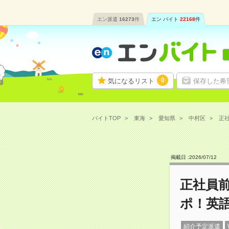
エン派遣
16273
件
エン バイト
22168
件
0
気になるリスト
保存した希
バイトTOP
東海
愛知県
中村区
正社
掲載日 :
2026
/
07
/
12
正社員
ポ！英
紹介予定派遣