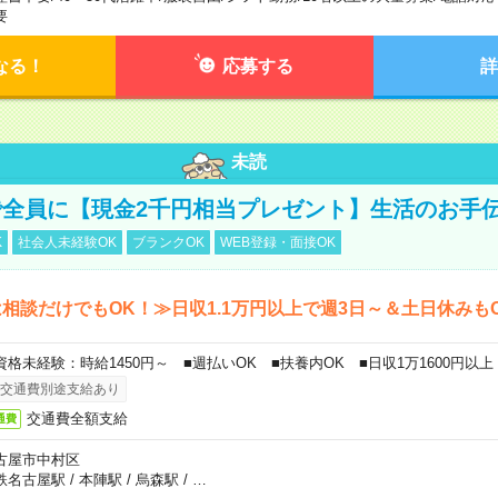
要
なる！
応募する
詳
未読
全員に【現金2千円相当プレゼント】生活のお手
K
社会人未経験OK
ブランクOK
WEB登録・面接OK
相談だけでもOK！≫日収1.1万円以上で週3日～＆土日休みも
資格未経験：時給1450円～ ■週払いOK ■扶養内OK ■日収1万1600円以上
交通費別途支給あり
交通費全額支給
通費
古屋市中村区
鉄名古屋駅
/
本陣駅
/
烏森駅
/
…